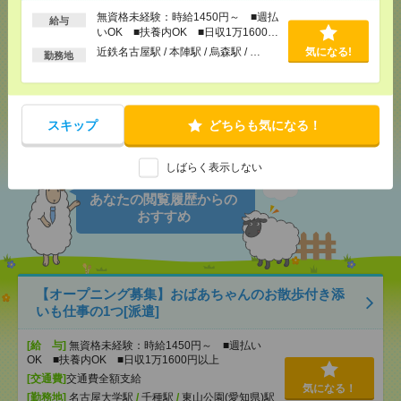
気になる！
電話応募
無資格未経験：時給1450円～ ■週払
給与
いOK ■扶養内OK ■日収1万1600円
以上
近鉄名古屋駅 / 本陣駅 / 烏森駅 / …
気になる!
勤務地
メール
LINE
で送る
で送る
スキップ
どちらも気になる！
シェア
ツイート
ブックマーク
しばらく表示しない
あなたの閲覧履歴からの
おすすめ
【オープニング募集】おばあちゃんのお散歩付き添
いも仕事の1つ[派遣]
[給 与]
無資格未経験：時給1450円～ ■週払い
OK ■扶養内OK ■日収1万1600円以上
[交通費]
交通費全額支給
気になる！
[勤務地]
名古屋大学駅
/
千種駅
/
東山公園(愛知県)駅