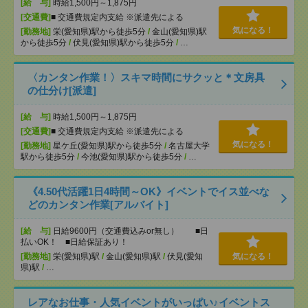
[給 与]
時給1,500円～1,875円
[交通費]
■ 交通費規定内支給 ※派遣先による
気になる！
[勤務地]
栄(愛知県)駅から徒歩5分
/
金山(愛知県)駅
から徒歩5分
/
伏見(愛知県)駅から徒歩5分
/
…
〈カンタン作業！〉スキマ時間にサクッと＊文房具
の仕分け[派遣]
[給 与]
時給1,500円～1,875円
[交通費]
■ 交通費規定内支給 ※派遣先による
気になる！
[勤務地]
星ケ丘(愛知県)駅から徒歩5分
/
名古屋大学
駅から徒歩5分
/
今池(愛知県)駅から徒歩5分
/
…
《4.50代活躍1日4時間～OK》イベントでイス並べな
どのカンタン作業[アルバイト]
[給 与]
日給9600円（交通費込みor無し） ■日
払いOK！ ■日給保証あり！
[勤務地]
栄(愛知県)駅
/
金山(愛知県)駅
/
伏見(愛知
気になる！
県)駅
/
…
レアなお仕事・人気イベントがいっぱい♪イベントス