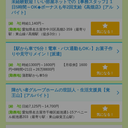
未経験歓迎！いい部屋ネットでの【事務スタッフ】1
日5時間～OK◆ボーナスも年2回支給《高畑店》[アル
バイト]
[給 与]
時給1,140円～
[勤務地]
愛知県名古屋市中川区高畑2-359（最寄り
気になる！
駅：東山線 / 高畑駅 （徒歩3分））
【駅から車で5分！電車・バス通勤もOK♪】お菓子作
りや見守りメイン！[派遣]
[給 与]
時給1300円～1600円 【月収例】1600
円×8時間×21日＝26万8800円
気になる！
[勤務地]
蒲郡駅から車5分
障がい者グループホームの世話人・生活支援員【覚
王山】[アルバイト]
[給 与]
日給7,125円～14,700円
[勤務地]
愛知県名古屋市千種区姫池通1-15アベニー
気になる！
ル姫池通203（最寄り駅：東山線覚王山駅）