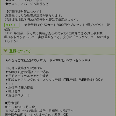
◆飲食チェーン店クーポン
◆サロン、スパ、ジム割引など
【受動喫煙対策について】
派遣先により受動喫煙対策が異なります。
詳細は職場見学時及び条件明示書にて通知致します。
ご来社登録でQUOカード2000円分プレゼント♪週払いOK！（規
ポイント！
定あり）
☆1981年創業。長く続く実績があるので安心♪ご紹介できるお仕事多数！
選べる条件が多いって、実は重要なこと。安心の「ニッケン」で一緒に働き
ましょう♪
登録について
★今ならご来社登録でQUOカード2000円分をプレゼント中★
≪応募～就業までの流れ≫
▼Webまたはお電話にてご応募
▼日研メディカルケアから連絡
▼面談＆ヒアリングの後、スタッフ登録（TEL登録、WEB登録もOKで
す！）
▼お仕事情報の提供
▼職場見学
▼お仕事スタート
■受付時間
9:00～18:00（月～金）
※上記以外でもお気軽に場所・日程等ご相談下さい
※登録会は面接ではありませんので私服でOK