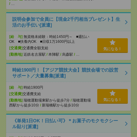
/
…
説明会参加で全員に【現金2千円相当プレゼント】生
活のお手伝い[派遣]
[給 与]
無資格未経験：時給1450円～ ■週払い
OK ■扶養内OK ■日収1万1600円以上
[交通費]
交通費全額支給
気になる！
[勤務地]
近鉄名古屋駅
/
本陣駅
/
烏森駅
/
…
時給1900円！【アジア競技大会】競技会場での設営
サポート／大量募集[派遣]
[給 与]
時給1900円
[交通費]
交通費支給
気になる！
[勤務地]
瑞穂運動場東駅から徒歩7分
/
瑞穂運動場
西駅から徒歩10分
/
新瑞橋駅から徒歩10分
《単発1日OK！日払い可》＊お菓子のモクモクシー
ル貼り[派遣]