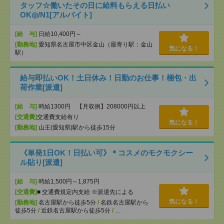
タッフ☆働いたその日に給料もらえる日払い
OK◎/N1[アルバイト]
[給 与]
日給10,400円～
[勤務地]
愛知県名古屋市中区金山（最寄り駅：金山
気になる！
駅）
給与即払いOK！土日休み！日勤のお仕事！梱包・出
荷作業[派遣]
[給 与]
時給1300円 【月収例】208000円以上
[交通費]
交通費支給有り
気になる！
[勤務地]
山王(愛知県)駅から徒歩15分
《単発1日OK！日払い可》＊コスメのモクモクシー
ル貼り[派遣]
[給 与]
時給1,500円～1,875円
[交通費]
■ 交通費規定内支給 ※派遣先による
気になる！
[勤務地]
名古屋駅から徒歩5分
/
名鉄名古屋駅から
徒歩5分
/
近鉄名古屋駅から徒歩5分
/
…