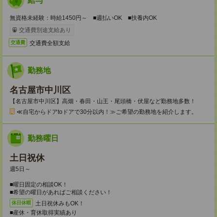
給与
無資格未経験：時給1450円～ ■週払いOK ■扶養内OK
交通費別途支給あり
交通費全額支給
交通費
勤務地
名古屋市中川区
【名古屋市中川区】高畑・春田・山王・尾頭橋・伏屋など勤務地多数！
≪自宅からドアtoドアで30分以内！≫ご希望の勤務地を紹介します。
勤務曜日
土日祝休
週5日～
■曜日固定の相談OK！
■希望の曜日があればご相談ください！
土日祝休みもOK！
休日休暇
■産休・育休取得実績あり