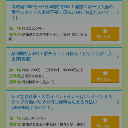
高時給2000円☆1日4時間でOK！国際スポーツ大会の
受付スタッフ☆来社不要！日払いOK♪/N1[アルバイ
ト]
[給 与]
時給2,000円～
[勤務地]
愛知県名古屋市中区金山（最寄り駅：金山
気になる！
駅）
給与即払いOK！駅チカ！土日休み！ピッキング・入
出荷[派遣]
[給 与]
時給1200円 【月収例】186000円以上
[交通費]
交通費支給有り
気になる！
[勤務地]
尾頭橋駅から徒歩2分
レアなお仕事・人気イベントがいっぱい♪イベントス
タッフ☆働いたその日に給料もらえる日払い
OK◎/N1[アルバイト]
[給 与]
日給10,400円～
[勤務地]
愛知県名古屋市中区錦（最寄り駅：栄駅）
気になる！