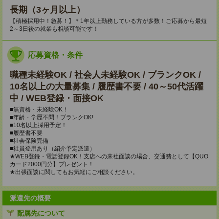
長期（3ヶ月以上）
【積極採用中！急募！】＊1年以上勤務している方が多数！ご応募から最短
2～3日後の就業も相談可能です！
応募資格・条件
職種未経験OK / 社会人未経験OK / ブランクOK /
10名以上の大量募集 / 履歴書不要 / 40～50代活躍
中 / WEB登録・面接OK
■無資格・未経験OK！
■年齢・学歴不問！ブランクOK!
■10名以上採用予定！
■履歴書不要
■社会保険完備
■社員登用あり（紹介予定派遣）
★WEB登録・電話登録OK！支店への来社面談の場合、交通費として【QUO
カード2000円分】プレゼント！
★出張面談に関してもお気軽にご相談ください。
派遣先の概要
配属先について