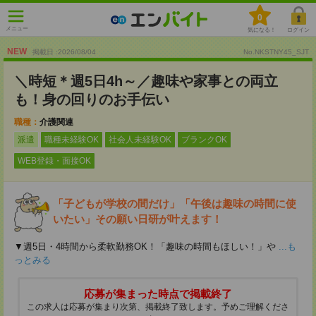
0
メニュー
気になる！
ログイン
NEW
掲載日 :2026
/
08
/
04
No.NKSTNY45_SJT
＼時短＊週5日4h～／趣味や家事との両立
も！身の回りのお手伝い
職種：
介護関連
派遣
職種未経験OK
社会人未経験OK
ブランクOK
WEB登録・面接OK
「子どもが学校の間だけ」「午後は趣味の時間に使
いたい」その願い日研が叶えます！
▼週5日・4時間から柔軟勤務OK！「趣味の時間もほしい！」や
...も
っとみる
応募が集まった時点で掲載終了
この求人は応募が集まり次第、掲載終了致します。予めご理解くださ