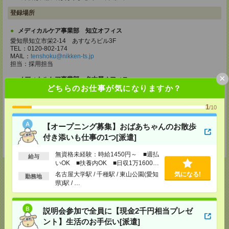
登録場所
メディカルケア事業部 知立オフィス
愛知県知立市栄2-14 あすなろビル3F
TEL：0120-802-174
MAIL：
tenshoku@nikken-ts.jp
担当：採用担当
×
メディカルケア事業部 名古屋オフィス
どちらのお仕事が気になりますか？
愛知県名古屋市西区牛島町2-5 TOMITA.BLD 4階
TEL：0120-455-091
MAIL：
tenshoku@nikken-ts.jp
1
/10
担当：採用担当
【オープニング募集】おばあちゃんのお散歩
登録交通費
付き添いも仕事の1つ[派遣]
★今ならご来社登録でQUOカード2000円分をプレゼント中★
無資格未経験：時給1450円～ ■週払
給与
いOK ■扶養内OK ■日収1万1600円
以上
名古屋大学駅 / 千種駅 / 東山公園(愛知
気になる!
勤務地
県)駅 / …
応募ページへ
説明会参加で全員に【現金2千円相当プレゼ
ント】生活のお手伝い[派遣]