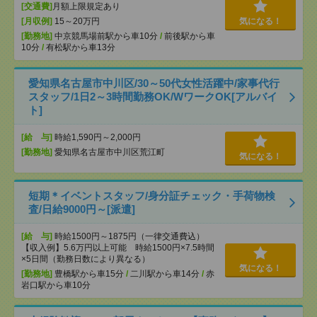
[交通費]
月額上限規定あり
[月収例]
15～20万円
気になる！
[勤務地]
中京競馬場前駅から車10分
/
前後駅から車
10分
/
有松駅から車13分
愛知県名古屋市中川区/30～50代女性活躍中/家事代行
スタッフ/1日2～3時間勤務OK/WワークOK[アルバイ
ト]
[給 与]
時給1,590円～2,000円
[勤務地]
愛知県名古屋市中川区荒江町
気になる！
短期＊イベントスタッフ/身分証チェック・手荷物検
査/日給9000円～[派遣]
[給 与]
時給1500円～1875円（一律交通費込）
【収入例】5.6万円以上可能 時給1500円×7.5時間
×5日間（勤務日数により異なる）
気になる！
[勤務地]
豊橋駅から車15分
/
二川駅から車14分
/
赤
岩口駅から車10分