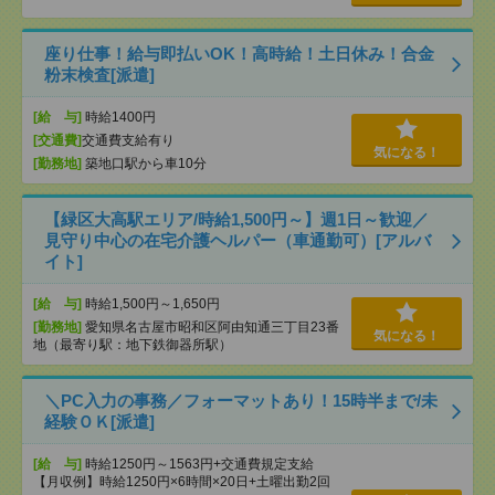
座り仕事！給与即払いOK！高時給！土日休み！合金
粉末検査[派遣]
[給 与]
時給1400円
[交通費]
交通費支給有り
気になる！
[勤務地]
築地口駅から車10分
【緑区大高駅エリア/時給1,500円～】週1日～歓迎／
見守り中心の在宅介護ヘルパー（車通勤可）[アルバ
イト]
[給 与]
時給1,500円～1,650円
[勤務地]
愛知県名古屋市昭和区阿由知通三丁目23番
気になる！
地（最寄り駅：地下鉄御器所駅）
＼PC入力の事務／フォーマットあり！15時半まで/未
経験ＯＫ[派遣]
[給 与]
時給1250円～1563円+交通費規定支給
【月収例】時給1250円×6時間×20日+土曜出勤2回