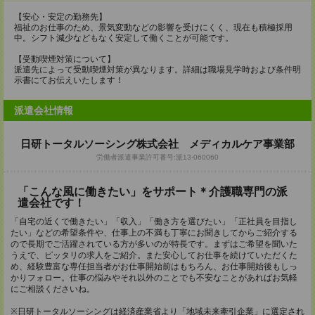
【安心・安定の勤務先】
福祉のお仕事のため、景気変動などの影響を受けにくく、現在も積極採用
中。シフト減少などもなく安定して働くことが可能です。
【受動喫煙対策について】
派遣先によって受動喫煙対策が異なります。詳細は職場見学時および条件明
示書にてお伝えいたします！
派遣会社情報
日研トータルソーシング株式会社 メディカルケア事業部
労働者派遣事業許可番号:派13-060060
「こんな風に働きたい」をサポート＊介護職専門の派
遣会社です！
「自宅の近くで働きたい」「収入」「働き方を選びたい」「正社員を目指し
たい」などの希望条件や、仕事上の不満も丁寧にお聞きしてからご紹介する
ので長期でご活躍されている方が多いのが特長です。まずはご希望を聞いた
うえで、ピッタリの求人をご紹介。また安心してお仕事を続けていただくた
め、経験豊富な専任担当者がお仕事開始前はもちろん、お仕事開始後もしっ
かりフォロー。仕事の悩みやそれ以外のことでも不安なことがあればお気軽
にご相談くださいね。
※日研トータルソーシングは経済産業省より「地域未来牽引企業」に選定され