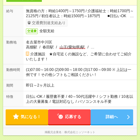
無資格の方：時給1400円～1750円 / 介護福祉士：時給1700円～
給与
2125円 / 初任者以上：時給1500円～1875円 ■日払いOK ■
日収例：1万1200円（時給1400円×8h）
交通費別途支給あり
全額支給
交通費
名古屋市中川区
勤務地
高畑駅
/
春田駅
/
山王(愛知県)駅
/
…
介護施設 ★自宅近くの施設など、ご希望に合わせてご紹介
いたします！
(1)07:00～16:00 (2)09:00～18:00 (3)17:00～09:00 ※ 上記は一
勤務時間
例です！その他シフトもご相談ください！
即日～2ヶ月以上
期間
日払いOK
/
履歴書不要
/
40～50代活躍中
/
シフト勤務
/
10名以
特徴
上の大量募集
/
電話対応なし
/
パソコンスキル不要
気になる！
応募する
詳細へ
掲載元企業名
株式会社ニッソーネット