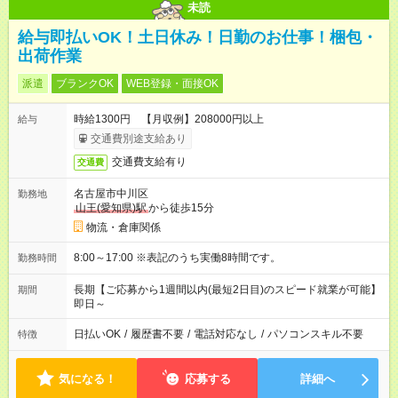
未読
給与即払いOK！土日休み！日勤のお仕事！梱包・
出荷作業
派遣
ブランクOK
WEB登録・面接OK
時給1300円 【月収例】208000円以上
給与
交通費別途支給あり
交通費支給有り
交通費
名古屋市中川区
勤務地
山王(愛知県)駅
から徒歩15分
物流・倉庫関係
8:00～17:00 ※表記のうち実働8時間です。
勤務時間
長期【ご応募から1週間以内(最短2日目)のスピード就業が可能】
期間
即日～
日払いOK
/
履歴書不要
/
電話対応なし
/
パソコンスキル不要
特徴
気になる！
応募する
詳細へ