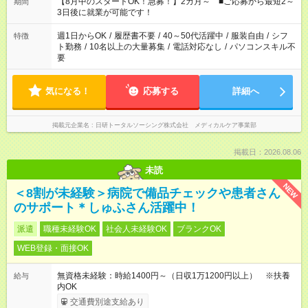
時間。 合計で週40時間を超える場合は応募できません。
【8月中のスタートOK！急募！】2カ月～ ■ご応募から最短2～
期間
3日後に就業が可能です！
週1日からOK
/
履歴書不要
/
40～50代活躍中
/
服装自由
/
シフ
特徴
ト勤務
/
10名以上の大量募集
/
電話対応なし
/
パソコンスキル不
要
気になる！
応募する
詳細へ
掲載元企業名
日研トータルソーシング株式会社 メディカルケア事業部
掲載日：2026.08.06
未読
NEW
＜8割が未経験＞病院で備品チェックや患者さん
のサポート＊しゅふさん活躍中！
派遣
職種未経験OK
社会人未経験OK
ブランクOK
WEB登録・面接OK
無資格未経験：時給1400円～（日収1万1200円以上） ※扶養
給与
内OK
交通費別途支給あり