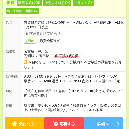
派遣
職種未経験OK
社会人未経験OK
ブランクOK
WEB登録・面接OK
無資格未経験：時給1450円～ ■週払いOK ■扶養内OK ■日収
給与
1万1600円以上
交通費別途支給あり
交通費全額支給
交通費
名古屋市中川区
勤務地
高畑駅
/
春田駅
/
山王(愛知県)駅
/
…
≪自宅からドアtoドアで30分以内！≫ご希望の勤務地を紹介
します。
9:00～18:00（休憩60分） ■ご希望があれば下記シフトもOK！
勤務時間
早番 7:00～16:00 遅番 10:00～19:00 夜勤 16:30～翌9:30 「家族
と休みを合わせたい」 「余裕を持って夕飯の準備がしたい」
「できれば残業はしたくない」 など、ご希望を教えてください
【現在も積極採用中！急募！】■2カ月～ ■応募から最短2～3日
期間
ね。 ※Wワーク希望の方へ 今ご覧のお仕事で希望する勤務時間
後に就業可能！
と、もう1つのお仕事の勤務時間。 合計で週40時間を超える場
合は応募できません。
履歴書不要
/
40～50代活躍中
/
服装自由
/
シフト勤務
/
10名以
特徴
上の大量募集
/
電話対応なし
/
パソコンスキル不要
気になる！
応募する
詳細へ