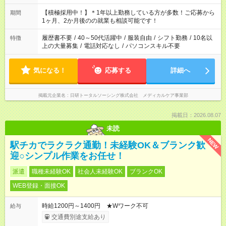
と休みを合わせたい」 「余裕を持って夕飯の準備がしたい」
「できれば残業はしたくない」 など、ご希望を教えてください
【積極採用中！】＊1年以上勤務している方が多数！ご応募から
期間
ね。 ※Wワーク希望の方へ 今ご覧のお仕事で希望する勤務時間
1ヶ月、2か月後のの就業も相談可能です！
と、もう1つのお仕事の勤務時間が 合計で週40時間を超える場
合は応募できません。
履歴書不要
/
40～50代活躍中
/
服装自由
/
シフト勤務
/
10名以
特徴
上の大量募集
/
電話対応なし
/
パソコンスキル不要
気になる！
応募する
詳細へ
掲載元企業名
日研トータルソーシング株式会社 メディカルケア事業部
掲載日：2026.08.07
未読
NEW
駅チカでラクラク通勤！未経験OK＆ブランク歓
迎○シンプル作業をお任せ！
派遣
職種未経験OK
社会人未経験OK
ブランクOK
WEB登録・面接OK
時給1200円～1400円 ★Wワーク不可
給与
交通費別途支給あり