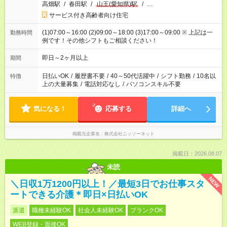
高畑駅
/
春田駅
/
山王(愛知県)駅
/
…
サービス付き高齢者向け住宅
(1)07:00～16:00 (2)09:00～18:00 (3)17:00～09:00 ※ 上記は一
勤務時間
例です！その他シフトもご相談ください！
即日～2ヶ月以上
期間
日払いOK
/
履歴書不要
/
40～50代活躍中
/
シフト勤務
/
10名以
特徴
上の大量募集
/
電話対応なし
/
パソコンスキル不要
気になる！
応募する
詳細へ
掲載元企業名
株式会社ニッソーネット
掲載日：2026.08.07
未読
NEW
＼日収1万1200円以上！／最短3日でお仕事スタ
ートできる介護＊即日×日払いOK
派遣
職種未経験OK
社会人未経験OK
ブランクOK
WEB登録・面接OK