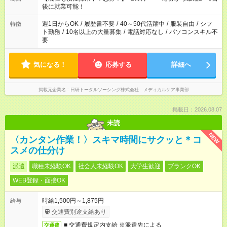
勤務時間。 合計で週40時間を超える場合は応募できません。
後に就業可能！
週1日からOK
/
履歴書不要
/
40～50代活躍中
/
服装自由
/
シフ
特徴
ト勤務
/
10名以上の大量募集
/
電話対応なし
/
パソコンスキル不
要
気になる！
応募する
詳細へ
掲載元企業名
日研トータルソーシング株式会社 メディカルケア事業部
掲載日：2026.08.07
未読
NEW
〈カンタン作業！〉スキマ時間にサクッと＊コ
スメの仕分け
派遣
職種未経験OK
社会人未経験OK
大学生歓迎
ブランクOK
WEB登録・面接OK
時給1,500円～1,875円
給与
交通費別途支給あり
■ 交通費規定内支給 ※派遣先による
交通費