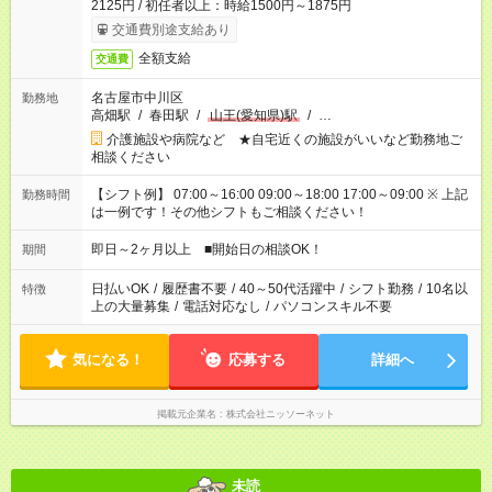
2125円 / 初任者以上：時給1500円～1875円
交通費別途支給あり
全額支給
交通費
名古屋市中川区
勤務地
高畑駅
/
春田駅
/
山王(愛知県)駅
/
…
介護施設や病院など ★自宅近くの施設がいいなど勤務地ご
相談ください
【シフト例】 07:00～16:00 09:00～18:00 17:00～09:00 ※ 上記
勤務時間
は一例です！その他シフトもご相談ください！
即日～2ヶ月以上 ■開始日の相談OK！
期間
日払いOK
/
履歴書不要
/
40～50代活躍中
/
シフト勤務
/
10名以
特徴
上の大量募集
/
電話対応なし
/
パソコンスキル不要
気になる！
応募する
詳細へ
掲載元企業名
株式会社ニッソーネット
未読