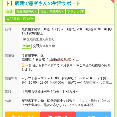
ト】病院で患者さんの生活サポート
派遣
職種未経験OK
社会人未経験OK
ブランクOK
WEB登録・面接OK
無資格未経験：時給1400円～ ■週払いOK ■扶養内OK ■日収
給与
1万1200円以上
交通費別途支給あり
交通費全額支給
交通費
名古屋市中川区
勤務地
高畑駅
/
春田駅
/
山王(愛知県)駅
/
…
≪自宅からドアtoドアで30分以内！≫ご希望の勤務地を紹介
します。
～シフト例～ 9:00～18:00（休憩60分） 7:00～16:00（休憩60
勤務時間
分） 10:00～19:00（休憩60分） ※Wワーク希望の方へ 今ご覧の
お仕事で希望する勤務時間と、もう1つのお仕事の勤務時間の合
計が 週40時間を超えなければOKです。
【現在も積極採用中！急募！】■2カ月～
期間
履歴書不要
/
40～50代活躍中
/
服装自由
/
シフト勤務
/
10名以
特徴
上の大量募集
/
電話対応なし
/
パソコンスキル不要