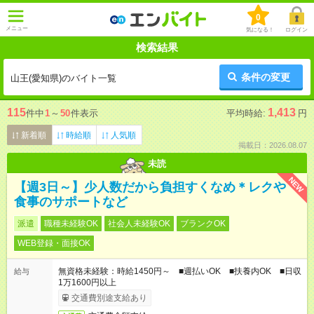
0
メニュー
気になる！
ログイン
検索結果
条件の変更
山王(愛知県)のバイト一覧
115
1,413
件中
1
～
50
件表示
平均時給:
円
新着順
時給順
人気順
掲載日：2026.08.07
未読
NEW
【週3日～】少人数だから負担すくなめ＊レクや
食事のサポートなど
派遣
職種未経験OK
社会人未経験OK
ブランクOK
WEB登録・面接OK
無資格未経験：時給1450円～ ■週払いOK ■扶養内OK ■日収
給与
1万1600円以上
交通費別途支給あり