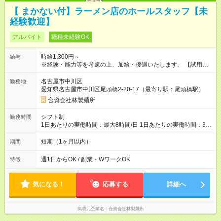
【 まかない付】ラーメン店のホールスタッフ【未
経験歓迎】
アルバイト
職種未経験OK
時給1,300円～
給与
※経験・能力等を考慮の上、加給・優遇いたします。 【試用期
間】試用期間なし
名古屋市中川区
勤務地
愛知県名古屋市中川区尾頭橋2-20-17（最寄り駅：尾頭橋駅）
合資会社林製麺所
シフト制
勤務時間
1日あたりの実働時間：最大8時間/日 1日あたりの実働時間：3時
間～ シフト例 ・11時～14時 ・17時～21時 ※週1からでもOK ※
時間は相談できます
短期（1ヶ月以内）
期間
週1日からOK / 副業・WワークOK
特徴
気になる！
応募する
詳細へ
掲載元企業名
合資会社林製麺所