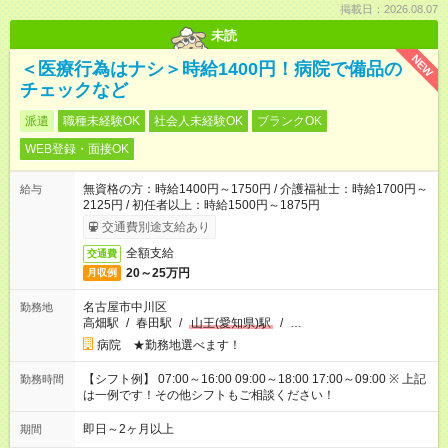
掲載日：2026.08.07
未読
NEW
＜医療行為はナシ＞時給1400円！病院で備品の
チェックなど
派遣
職種未経験OK
社会人未経験OK
ブランクOK
WEB登録・面接OK
無資格の方：時給1400円～1750円 / 介護福祉士：時給1700円～
給与
2125円 / 初任者以上：時給1500円～1875円
交通費別途支給あり
全額支給
交通費
20～25万円
月収例
名古屋市中川区
勤務地
高畑駅
/
春田駅
/
山王(愛知県)駅
/
…
病院 ★勤務地選べます！
【シフト例】 07:00～16:00 09:00～18:00 17:00～09:00 ※ 上記
勤務時間
は一例です！その他シフトもご相談ください！
即日～2ヶ月以上
期間