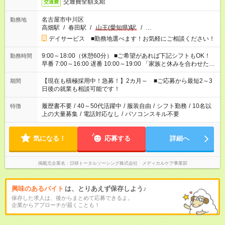
交通費全額支給
交通費
名古屋市中川区
勤務地
高畑駅
/
春田駅
/
山王(愛知県)駅
/
…
デイサービス ■勤務地選べます！お気軽にご相談ください！
9:00～18:00（休憩60分） ■ご希望があれば下記シフトもOK！
勤務時間
早番 7:00～16:00 遅番 10:00～19:00 「家族と休みを合わせた
い」 「余裕を持って夕飯の準備がしたい」 「できれば残業はし
たくない」 など、ご希望を教えてくださいね。 ※Wワーク希望
【現在も積極採用中！急募！】2カ月～ ■ご応募から最短2～3
期間
の方へ 今ご覧のお仕事で希望する勤務時間と、もう1つのお仕事
日後の就業も相談可能です！
の勤務時間。 合計で週40時間を超える場合は応募できません。
履歴書不要
/
40～50代活躍中
/
服装自由
/
シフト勤務
/
10名以
特徴
上の大量募集
/
電話対応なし
/
パソコンスキル不要
気になる！
応募する
詳細へ
掲載元企業名
日研トータルソーシング株式会社 メディカルケア事業部
興味のあるバイト
は、とりあえず保存しよう♪
保存した求人は、後からまとめて応募できるよ。
企業からアプローチが届くことも！