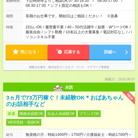
下記時間帯よりご相談OK 07:30-16:30 / 08:00-17:00 /
勤務時間
08:30-17:30 ＊シフト固定の相談もOK！
長期のお仕事です。開始日はご相談ください！ ※急募
期間
日払いOK
/
履歴書不要
/
40～50代活躍中
/
副業・WワークOK
/
特徴
服装自由
/
シフト勤務
/
10名以上の大量募集
/
電話対応なし
/
パ
ソコンスキル不要
気になる！
応募する
詳細へ
掲載元企業名
株式会社ウィルオブ・ワーク ケアワーク事業部
掲載日：2026.08.07
未読
NEW
3ヵ月で73万円稼ぐ！未経験OK＊おばあちゃん
のお話相手など
派遣
職種未経験OK
社会人未経験OK
ブランクOK
WEB登録・面接OK
無資格の方：時給1400円～1750円 / 介護福祉士：時給1700円～
給与