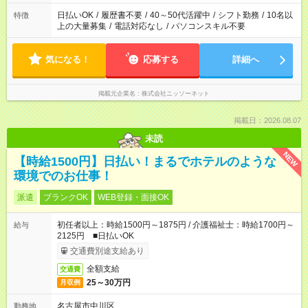
日払いOK
/
履歴書不要
/
40～50代活躍中
/
シフト勤務
/
10名以
特徴
上の大量募集
/
電話対応なし
/
パソコンスキル不要
気になる！
応募する
詳細へ
掲載元企業名
株式会社ニッソーネット
掲載日：2026.08.07
未読
NEW
【時給1500円】日払い！まるでホテルのような
環境でのお仕事！
派遣
ブランクOK
WEB登録・面接OK
初任者以上：時給1500円～1875円 / 介護福祉士：時給1700円～
給与
2125円 ■日払いOK
交通費別途支給あり
全額支給
交通費
25～30万円
月収例
名古屋市中川区
勤務地