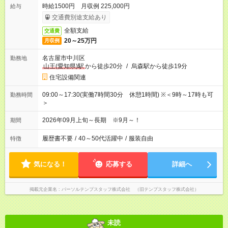
時給1500円 月収例 225,000円
給与
交通費別途支給あり
全額支給
交通費
20～25万円
月収例
名古屋市中川区
勤務地
山王(愛知県)駅
から徒歩20分
/
烏森駅から徒歩19分
住宅設備関連
09:00～17:30(実働7時間30分 休憩1時間) ※＜9時～17時も可
勤務時間
＞
2026年09月上旬～長期 ※9月～！
期間
履歴書不要
/
40～50代活躍中
/
服装自由
特徴
気になる！
応募する
詳細へ
掲載元企業名
パーソルテンプスタッフ株式会社 （旧テンプスタッフ株式会社）
未読