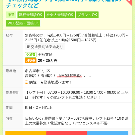
チェックなど
派遣
職種未経験OK
社会人未経験OK
ブランクOK
WEB登録・面接OK
無資格の方：時給1400円～1750円 / 介護福祉士：時給1700円～
給与
2125円 / 初任者以上：時給1500円～1875円
交通費別途支給あり
全額支給
交通費
20～25万円
月収例
名古屋市中川区
勤務地
高畑駅
/
春田駅
/
山王(愛知県)駅
/
…
病院 ★勤務地選べます！
【シフト例】 07:00～16:00 09:00～18:00 17:00～09:00 ※ 上記
勤務時間
は一例です！その他シフトもご相談ください！
即日～2ヶ月以上
期間
日払いOK
/
履歴書不要
/
40～50代活躍中
/
シフト勤務
/
10名以
特徴
上の大量募集
/
電話対応なし
/
パソコンスキル不要