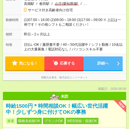
高畑駅
/
春田駅
/
山王(愛知県)駅
/
…
サービス付き高齢者向け住宅
(1)07:00～16:00 (2)09:00～18:00 (3)17:00～09:00 ※ 上記は一
勤務時間
例です！その他シフトもご相談ください！
即日～2ヶ月以上
期間
日払いOK
/
履歴書不要
/
40～50代活躍中
/
シフト勤務
/
10名以
特徴
上の大量募集
/
電話対応なし
/
パソコンスキル不要
気になる！
応募する
詳細へ
掲載元企業名
株式会社ニッソーネット
掲載日：2026.08.06
未読
NEW
時給1500円＊時間相談OK！幅広い世代活躍
中！少しずつ身に付けてOKの事務
派遣
職種未経験OK
ブランクOK
WEB登録・面接OK