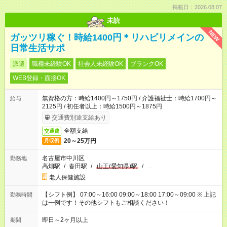
掲載日：2026.08.07
未読
NEW
ガッツリ稼ぐ！時給1400円＊リハビリメインの
日常生活サポ
派遣
職種未経験OK
社会人未経験OK
ブランクOK
WEB登録・面接OK
無資格の方：時給1400円～1750円 / 介護福祉士：時給1700円～
給与
2125円 / 初任者以上：時給1500円～1875円
交通費別途支給あり
全額支給
交通費
20～25万円
月収例
名古屋市中川区
勤務地
高畑駅
/
春田駅
/
山王(愛知県)駅
/
…
老人保健施設
【シフト例】 07:00～16:00 09:00～18:00 17:00～09:00 ※ 上記
勤務時間
は一例です！その他シフトもご相談ください！
即日～2ヶ月以上
期間