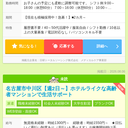
お子さんの予定にも柔軟に調整可能です。 シフト例 9:00～
勤務時間
18:00（休憩60分） 7:00～16:00（休憩60分） 10:00～
19:00（休憩60分） ※Wワーク希望の方へ 今ご覧のお仕事で希
望する勤務時間と、もう1つのお仕事の勤務時間の合計が 週40
【現在も積極採用中！急募！】■2カ月～
期間
時間を超えなければOKです。
履歴書不要
/
40～50代活躍中
/
服装自由
/
シフト勤務
/
10名以
特徴
上の大量募集
/
電話対応なし
/
パソコンスキル不要
気になる！
応募する
詳細へ
掲載元企業名
日研トータルソーシング株式会社 メディカルケア事業部
掲載日：2026.08.06
未読
NEW
名古屋市中川区【週2日～】ホテルライクな高齢
者マンションで生活サポート
派遣
職種未経験OK
社会人未経験OK
大学生歓迎
ブランクOK
WEB登録・面接OK
無資格未経験：時給1300円～ 経験者：時給1550円～ ★日払
給与
い／週払い制度あり（月払いも選べます）※稼働開始時は手続き