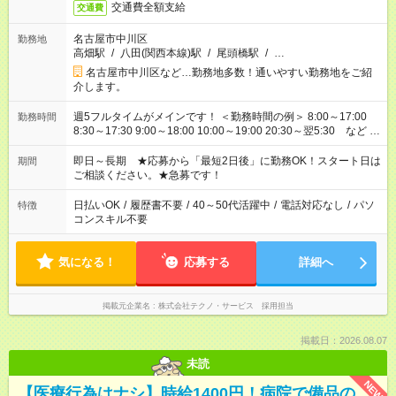
交通費全額支給
交通費
名古屋市中川区
勤務地
高畑駅
/
八田(関西本線)駅
/
尾頭橋駅
/
…
名古屋市中川区など…勤務地多数！通いやすい勤務地をご紹
介します。
週5フルタイムがメインです！ ＜勤務時間の例＞ 8:00～17:00
勤務時間
8:30～17:30 9:00～18:00 10:00～19:00 20:30～翌5:30 など ★
その他にも勤務時間多数！ 日勤のみ、残業なし、交替制など
ご希望を教えてください！
即日～長期 ★応募から「最短2日後」に勤務OK！スタート日は
期間
ご相談ください。★急募です！
日払いOK
/
履歴書不要
/
40～50代活躍中
/
電話対応なし
/
パソ
特徴
コンスキル不要
気になる！
応募する
詳細へ
掲載元企業名
株式会社テクノ・サービス 採用担当
掲載日：2026.08.07
未読
NEW
【医療行為はナシ】時給1400円！病院で備品の