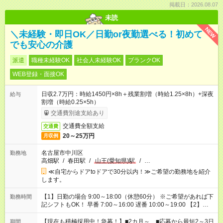
掲載日：2026.08.07
未読
NEW
＼未経験・即日OK／日勤or夜勤選べる！初めて
でも安心の介護
派遣
職種未経験OK
社会人未経験OK
ブランクOK
WEB登録・面接OK
日収2.7万円：時給1450円×8h＋残業割増（時給1.25×8h）+深夜
給与
割増（時給0.25×5h）
交通費別途支給あり
交通費全額支給
交通費
20～25万円
月収例
名古屋市中川区
勤務地
高畑駅
/
春田駅
/
山王(愛知県)駅
/
…
≪自宅からドアtoドアで30分以内！≫ご希望の勤務地を紹介
します。
【1】日勤の場合 9:00～18:00（休憩60分） ※ご希望があれば下
勤務時間
記シフトもOK！ 早番 7:00～16:00 遅番 10:00～19:00 【2】夜
勤の場合 16:30～翌9:30 16:30～翌10:30など ※Wワーク希望の
方へ 今ご覧のお仕事で希望する勤務時間と、もう1つのお仕事の
【現在も積極採用中！急募！】■2カ月～ ■応募から最短2～3日
期間