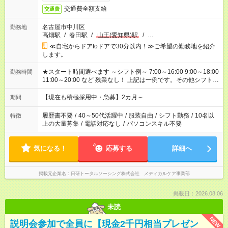
交通費全額支給
交通費
名古屋市中川区
勤務地
高畑駅
/
春田駅
/
山王(愛知県)駅
/
…
≪自宅からドアtoドアで30分以内！≫ご希望の勤務地を紹介
します。
★スタート時間選べます ～シフト例～ 7:00～16:00 9:00～18:00
勤務時間
11:00～20:00 など 残業なし！ 上記は一例です。その他シフトも
ご相談ください。 ※Wワークの場合当社と合わせて法定労働時
間が週40時間を超えなければOK
【現在も積極採用中・急募】2カ月～
期間
履歴書不要
/
40～50代活躍中
/
服装自由
/
シフト勤務
/
10名以
特徴
上の大量募集
/
電話対応なし
/
パソコンスキル不要
気になる！
応募する
詳細へ
掲載元企業名
日研トータルソーシング株式会社 メディカルケア事業部
掲載日：2026.08.06
未読
NEW
説明会参加で全員に【現金2千円相当プレゼン