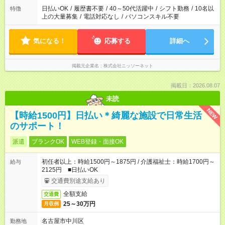
日払いOK
/
履歴書不要
/
40～50代活躍中
/
シフト勤務
/
10名以
特徴
上の大量募集
/
電話対応なし
/
パソコンスキル不要
気になる！
応募する
詳細へ
掲載元企業名
株式会社ニッソーネット
掲載日：2026.08.07
未読
NEW
【時給1500円】日払い＊綺麗な施設で日常生活
のサポート！
派遣
ブランクOK
WEB登録・面接OK
初任者以上：時給1500円～1875円 / 介護福祉士：時給1700円～
給与
2125円 ■日払いOK
交通費別途支給あり
全額支給
交通費
25～30万円
月収例
名古屋市中川区
勤務地