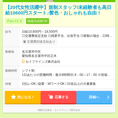
【20代女性活躍中】規制スタッフ/未経験者も高日
給10600円スタート♪髪色・おしゃれも自由！
アルバイト
職種未経験OK
日給10,600円～18,500円
給与
◎交通費規定支給 ◎残業手当、出張手当 ◎夜勤の場合：22時～
翌5時は割増給与 ◎日払い・週払い可(希望者／条件有) ＜月収例
交通費別途支給あり
＞ 入社3か月：月収28万 入社1年：月収39万 ◎自分のぺースで
勤務可能 週3～OK！あなたの働き方と相談します♪ ダブルワー
名古屋市中区
勤務地
クも可能です☺ ◎髪色、ピアス、タトゥーOK おしゃれも自由に
愛知県名古屋市中区正木
楽しめます！ 【試用期間】試用期間あり 試用期間の長さ：3ヶ
月 雇用形態、給与は本採用時と同じです。
セイフラインズ株式会社
シフト制
勤務時間
1日あたりの実働時間：最大8時間/日 8：00～17：00 ※現場によ
っては多少時間は前後します ▶残業ほとんどなし！ ▶時間より
早く終わることの方が多いと思います。現場によっては午前中
日払いOK / 副業・WワークOK / 10名以上の大量募集
特徴
で終わってしまう場合も。その場合も日給は同額支給！ ▶ご希
望の方は夜勤（21:00～6:00）のお仕事も可能。
気になる！
応募する
詳細へ
掲載元企業名
セイフラインズ株式会社