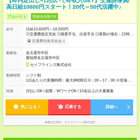
【即内定出し×日払いで即収入GET】交通誘導員/
高日給10600円スタート！20代～50代活躍中♪
アルバイト
職種未経験OK
日給10,600円～18,500円
給与
◎交通費規定支給 ◎残業手当、出張手当 ◎夜勤の場合：22時～
翌5時は割増給与 ◎日払い・週払い可(希望者／条件有) ＜月収例
交通費別途支給あり
＞ 入社3か月：月収28万 入社1年：月収39万 ◎自分のぺースで
勤務可能 週3～OK！あなたの働き方と相談します♪ ダブルワー
名古屋市中区
勤務地
クも可能です☺ ◎髪色、ピアス、タトゥーOK おしゃれも自由に
愛知県名古屋市中区
楽しめます！ 【試用期間】試用期間あり 試用期間の長さ：3ヶ
月 雇用形態、給与は本採用時と同じです。
セイフラインズ株式会社
シフト制
勤務時間
1日あたりの実働時間：最大8時間/日 8：00～17：00 ※現場によ
っては多少時間は前後します ▶残業ほとんどなし！ ▶時間より
早く終わることの方が多いと思います。現場によっては午前中
日払いOK / 副業・WワークOK / 10名以上の大量募集
特徴
で終わってしまう場合も。その場合も日給は同額支給！ ▶ご希
望の方は夜勤（21:00～6:00）のお仕事も可能。
気になる！
応募する
詳細へ
掲載元企業名
セイフラインズ株式会社