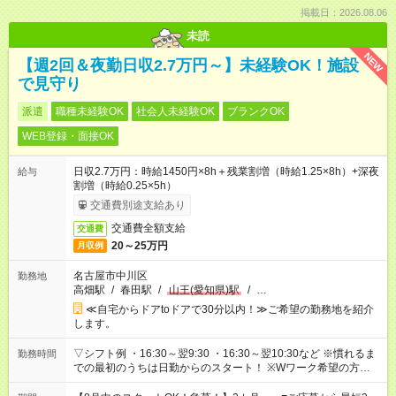
掲載日：2026.08.06
未読
NEW
【週2回＆夜勤日収2.7万円～】未経験OK！施設
で見守り
派遣
職種未経験OK
社会人未経験OK
ブランクOK
WEB登録・面接OK
日収2.7万円：時給1450円×8h＋残業割増（時給1.25×8h）+深夜
給与
割増（時給0.25×5h）
交通費別途支給あり
交通費全額支給
交通費
20～25万円
月収例
名古屋市中川区
勤務地
高畑駅
/
春田駅
/
山王(愛知県)駅
/
…
≪自宅からドアtoドアで30分以内！≫ご希望の勤務地を紹介
します。
▽シフト例 ・16:30～翌9:30 ・16:30～翌10:30など ※慣れるま
勤務時間
での最初のうちは日勤からのスタート！ ※Wワーク希望の方へ
今ご覧のお仕事で希望する勤務時間と、もう1つのお仕事の勤務