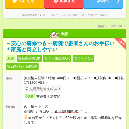
気になる！
応募する
詳細へ
掲載元企業名
日研トータルソーシング株式会社 メディカルケア事業部
掲載日：2026.08.06
未読
NEW
～安心の研修つき～病院で患者さんのお手伝い
＊家庭と両立しやすい
派遣
職種未経験OK
社会人未経験OK
ブランクOK
WEB登録・面接OK
無資格未経験：時給1400円～ ■週払いOK ■扶養内OK ■日収
給与
1万1200円以上
交通費別途支給あり
交通費全額支給
交通費
名古屋市中川区
勤務地
高畑駅
/
春田駅
/
山王(愛知県)駅
/
…
≪自宅からドアtoドアで30分以内！≫ご希望の勤務地を紹介
します。