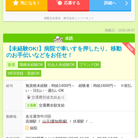
気になる！
応募する
詳細へ
掲載元企業名
株式会社ニッソーネット
掲載日：2026.08.07
未読
NEW
【未経験OK!】病院で車いすを押したり、移動
のお手伝いなどをお任せ！
派遣
職種未経験OK
社会人未経験OK
ブランクOK
WEB登録・面接OK
無資格未経験：時給1400円～ 経験者：時給1600円～ ※前払
給与
い・日払い・週払いOK
交通費別途支給あり
交通費全額支給
交通費
名古屋市中川区
勤務地
高畑駅
/
山王(愛知県)駅
/
伏屋駅
/
…
病院