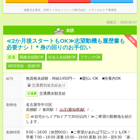
掲載元企業名
日研トータルソーシング株式会社 メディカルケア事業部
掲載日：2026.08.07
未読
NEW
≪2か月後スタートもOK≫志望動機も履歴書も
必要ナシ！＊身の回りのお手伝い
派遣
職種未経験OK
社会人未経験OK
ブランクOK
WEB登録・面接OK
無資格未経験：時給1450円～ ■週払いOK ■扶養内OK
給与
交通費別途支給あり
交通費全額支給
交通費
名古屋市中川区
勤務地
高畑駅
/
春田駅
/
山王(愛知県)駅
/
…
≪自宅からドアtoドアで30分以内！≫ご希望の勤務地を紹介
します。
9:00～18:00（休憩60分） ■ご希望があれば下記シフトもOK！
勤務時間
早番 7:00～16:00 遅番 10:00～19:00 夜勤 16:30～翌9:30 「家族