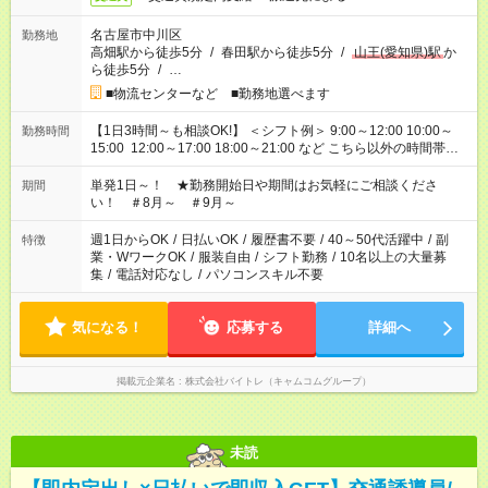
名古屋市中川区
勤務地
高畑駅から徒歩5分
/
春田駅から徒歩5分
/
山王(愛知県)駅
か
ら徒歩5分
/
…
■物流センターなど ■勤務地選べます
【1日3時間～も相談OK!】 ＜シフト例＞ 9:00～12:00 10:00～
勤務時間
15:00 12:00～17:00 18:00～21:00 など こちら以外の時間帯も
お気軽にご相談ください！
単発1日～！ ★勤務開始日や期間はお気軽にご相談くださ
期間
い！ ＃8月～ ＃9月～
週1日からOK
/
日払いOK
/
履歴書不要
/
40～50代活躍中
/
副
特徴
業・WワークOK
/
服装自由
/
シフト勤務
/
10名以上の大量募
集
/
電話対応なし
/
パソコンスキル不要
気になる！
応募する
詳細へ
掲載元企業名
株式会社バイトレ（キャムコムグループ）
未読