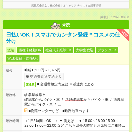
掲載元企業名
株式会社ネオキャリア ナイス！介護事業部
掲載日：2026.08.08
未読
NEW
日払いOK！スマホでカンタン登録＊コスメの仕
分け
派遣
職種未経験OK
社会人未経験OK
大学生歓迎
ブランクOK
WEB登録・面接OK
時給1,500円～1,875円
給与
交通費別途支給あり
■ 交通費規定内支給 ※派遣先による
交通費
岐阜県岐阜市
勤務地
岐阜駅からバイク・車
/
名鉄岐阜駅
からバイク・車
/
西岐阜
駅からバイク・車
/
…
■物流センターなど ■勤務地選べます
＜1日3時間～OK！＞ ▼ 例えば… ▼ 15:00～18:00 15:00～
勤務時間
22:00 17:00～22:00 など こちら以外の時間もお気軽にご相談く
ださい！