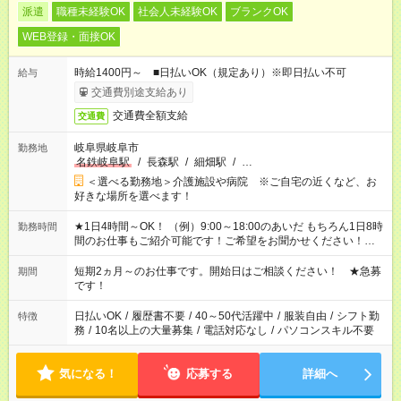
派遣
職種未経験OK
社会人未経験OK
ブランクOK
WEB登録・面接OK
時給1400円～ ■日払いOK（規定あり）※即日払い不可
給与
交通費別途支給あり
交通費全額支給
交通費
岐阜県岐阜市
勤務地
名鉄岐阜駅
/
長森駅
/
細畑駅
/
…
＜選べる勤務地＞介護施設や病院 ※ご自宅の近くなど、お
好きな場所を選べます！
★1日4時間～OK！ （例）9:00～18:00のあいだ もちろん1日8時
勤務時間
間のお仕事もご紹介可能です！ご希望をお聞かせください！★家
庭の都合でお休みが必要な場合も遠慮なくご相談ください。 ※
週最低15時間以上の勤務が必要です
短期2ヵ月～のお仕事です。開始日はご相談ください！ ★急募
期間
です！
日払いOK
/
履歴書不要
/
40～50代活躍中
/
服装自由
/
シフト勤
特徴
務
/
10名以上の大量募集
/
電話対応なし
/
パソコンスキル不要
気になる！
応募する
詳細へ