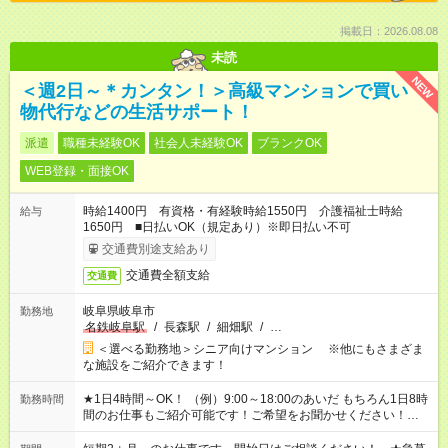
掲載日：2026.08.08
未読
NEW
＜週2日～＊カンタン！＞高級マンションで買い
物代行などの生活サポート！
派遣
職種未経験OK
社会人未経験OK
ブランクOK
WEB登録・面接OK
時給1400円 有資格・有経験時給1550円 介護福祉士時給
給与
1650円 ■日払いOK（規定あり）※即日払い不可
交通費別途支給あり
交通費全額支給
交通費
岐阜県岐阜市
勤務地
名鉄岐阜駅
/
長森駅
/
細畑駅
/
…
＜選べる勤務地＞シニア向けマンション ※他にもさまざま
な施設をご紹介できます！
★1日4時間～OK！ （例）9:00～18:00のあいだ もちろん1日8時
勤務時間
間のお仕事もご紹介可能です！ご希望をお聞かせください！★家
庭の都合でお休みが必要な場合も遠慮なくご相談ください。 ※
週最低15時間以上の勤務が必要です