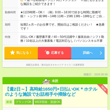
＜選べる勤務地＞シニア向けマンション ※他にもさまざま
な施設をご紹介できます！
★1日5時間～OK！ （例）9:00～18:00で好きな時間に勤務可
勤務時間
能！ ＞シフト例 9時～14時 11時～15時 13時～18時など ご自身
のご都合に合わせて勤務時間をご相談ください！ ★家庭の都合
でお休みや時間の調整が必要な場合も遠慮なくご相談くださ
短期2ヵ月～のお仕事です。開始日はご相談ください！ ★急募
期間
い。
です！
日払いOK
/
履歴書不要
/
40～50代活躍中
/
服装自由
/
シフト勤
特徴
務
/
10名以上の大量募集
/
電話対応なし
/
パソコンスキル不要
気になる！
応募する
詳細へ
掲載元企業名
株式会社ネオキャリア ナイス！介護事業部
掲載日：2026.08.08
未読
NEW
【週2日～】高時給1650円×日払いOK＊ホテル
のような施設でお話相手や掃除など
派遣
ブランクOK
WEB登録・面接OK