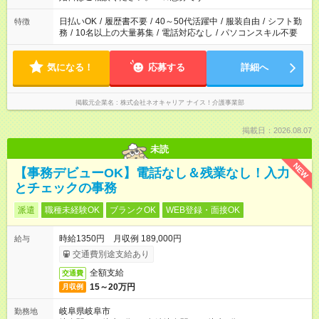
ください。
日払いOK
/
履歴書不要
/
40～50代活躍中
/
服装自由
/
シフト勤
特徴
務
/
10名以上の大量募集
/
電話対応なし
/
パソコンスキル不要
気になる！
応募する
詳細へ
掲載元企業名
株式会社ネオキャリア ナイス！介護事業部
掲載日：2026.08.07
未読
NEW
【事務デビューOK】電話なし＆残業なし！入力
とチェックの事務
派遣
職種未経験OK
ブランクOK
WEB登録・面接OK
時給1350円 月収例 189,000円
給与
交通費別途支給あり
全額支給
交通費
15～20万円
月収例
岐阜県岐阜市
勤務地