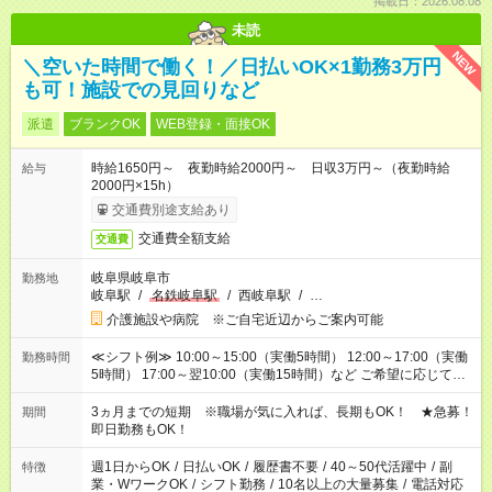
掲載日：2026.08.08
未読
NEW
＼空いた時間で働く！／日払いOK×1勤務3万円
も可！施設での見回りなど
派遣
ブランクOK
WEB登録・面接OK
時給1650円～ 夜勤時給2000円～ 日収3万円～（夜勤時給
給与
2000円×15h）
交通費別途支給あり
交通費全額支給
交通費
岐阜県岐阜市
勤務地
岐阜駅
/
名鉄岐阜駅
/
西岐阜駅
/
…
介護施設や病院 ※ご自宅近辺からご案内可能
≪シフト例≫ 10:00～15:00（実働5時間） 12:00～17:00（実働
勤務時間
5時間） 17:00～翌10:00（実働15時間）など ご希望に応じて、
働く時間は調整できます！ お気軽に担当へ相談ください！
3ヵ月までの短期 ※職場が気に入れば、長期もOK！ ★急募！
期間
即日勤務もOK！
週1日からOK
/
日払いOK
/
履歴書不要
/
40～50代活躍中
/
副
特徴
業・WワークOK
/
シフト勤務
/
10名以上の大量募集
/
電話対応