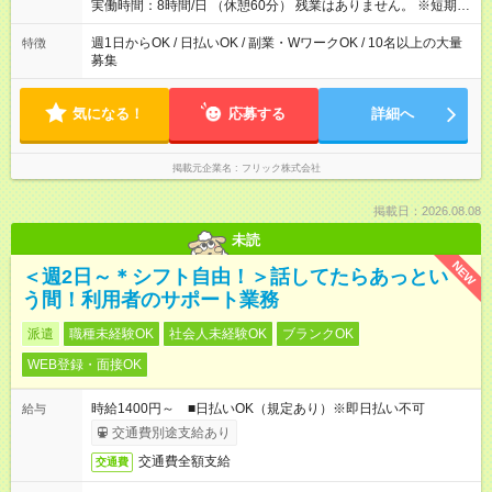
実働時間：8時間/日 （休憩60分） 残業はありません。 ※短期の
募集は行っておりません。予めご了承くださいませ。
週1日からOK / 日払いOK / 副業・WワークOK / 10名以上の大量
特徴
募集
気になる！
応募する
詳細へ
掲載元企業名
フリック株式会社
掲載日：2026.08.08
未読
NEW
＜週2日～＊シフト自由！＞話してたらあっとい
う間！利用者のサポート業務
派遣
職種未経験OK
社会人未経験OK
ブランクOK
WEB登録・面接OK
時給1400円～ ■日払いOK（規定あり）※即日払い不可
給与
交通費別途支給あり
交通費全額支給
交通費