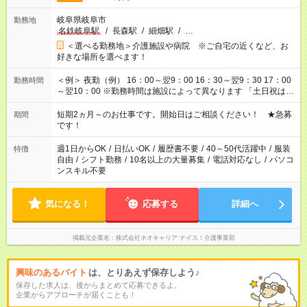
岐阜県岐阜市
勤務地
名鉄岐阜駅
/
長森駅
/
細畑駅
/
…
＜選べる勤務地＞介護施設や病院 ※ご自宅の近くなど、お
好きな場所を選べます！
＜例＞ 夜勤（例） 16：00～翌9：00 16：30～翌9：30 17：00
勤務時間
～翌10：00 ※勤務時間は施設によって異なります 「土日祝は休
みたい」 「しっかり稼ぎたい」 「もう少し遅い時間から始めた
い」など ご希望にあったお仕事をご案内いたします。 ※未経験
短期2ヵ月～のお仕事です。開始日はご相談ください！ ★急募
期間
の方の場合は1～2ヶ月間は日中での仕事を経験いただき、 お
です！
仕事に慣れてからの夜勤になります。 ★家庭の都合でお休みが
必要な場合も遠慮なくご相談ください。
週1日からOK
/
日払いOK
/
履歴書不要
/
40～50代活躍中
/
服装
特徴
自由
/
シフト勤務
/
10名以上の大量募集
/
電話対応なし
/
パソコ
ンスキル不要
気になる！
応募する
詳細へ
掲載元企業名
株式会社ネオキャリア ナイス！介護事業部
興味のあるバイト
は、とりあえず保存しよう♪
保存した求人は、後からまとめて応募できるよ。
企業からアプローチが届くことも！