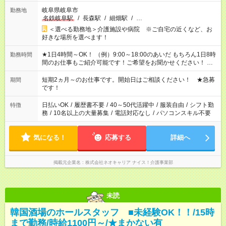
岐阜県岐阜市
勤務地
名鉄岐阜駅
/
長森駅
/
細畑駅
/
…
＜選べる勤務地＞介護施設や病院 ※ご自宅の近くなど、お
好きな場所を選べます！
★1日4時間～OK！ （例）9:00～18:00のあいだ もちろん1日8時
勤務時間
間のお仕事もご紹介可能です！ご希望をお聞かせください！ ★
家庭の都合でお休みが必要な場合も遠慮なくご相談ください。
※週最低15時間以上の勤務が必要です
短期2ヵ月～のお仕事です。開始日はご相談ください！ ★急募
期間
です！
日払いOK
/
履歴書不要
/
40～50代活躍中
/
服装自由
/
シフト勤
特徴
務
/
10名以上の大量募集
/
電話対応なし
/
パソコンスキル不要
気になる！
応募する
詳細へ
掲載元企業名
株式会社ネオキャリア ナイス！介護事業部
未読
韓国酒場のホールスタッフ ■未経験OK！！/15時
まで勤務/時給1100円～/★まかない有