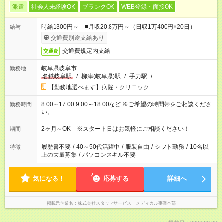
派遣
社会人未経験OK
ブランクOK
WEB登録・面接OK
時給1300円～ ■月収20.8万円～（日収1万400円×20日）
給与
交通費別途支給あり
交通費規定内支給
交通費
岐阜県岐阜市
勤務地
名鉄岐阜駅
/
柳津(岐阜県)駅
/
手力駅
/
…
【勤務地選べます】病院・クリニック
8:00～17:00 9:00～18:00など ※ご希望の時間帯をご相談くださ
勤務時間
い。
2ヶ月～OK ※スタート日はお気軽にご相談ください！
期間
履歴書不要
/
40～50代活躍中
/
服装自由
/
シフト勤務
/
10名以
特徴
上の大量募集
/
パソコンスキル不要
気になる！
応募する
詳細へ
掲載元企業名
株式会社スタッフサービス メディカル事業本部