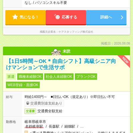
なし
/
パソコンスキル不要
気になる！
応募する
詳細へ
掲載元企業名
ケアスタッフィング株式会社
掲載日：2026.08.08
未読
NEW
【1日5時間～OK＊自由シフト】高級シニア向
けマンションで生活サポ
派遣
職種未経験OK
社会人未経験OK
ブランクOK
WEB登録・面接OK
時給1400円～ ■日払いOK（規定あり）※即日払い不可
給与
交通費別途支給あり
交通費全額支給
交通費
岐阜県岐阜市
勤務地
名鉄岐阜駅
/
長森駅
/
細畑駅
/
…