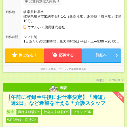
交通費別途支給あり
り （大学生は＋20円） 試用期間あり：入社日から3ヶ月間／本
採用と待遇は変わりません。 【試用期間】試用期間あり 試用期
岐阜県岐阜市
勤務地
間の長さ：3ヶ月 雇用形態、給与は本採用時と同じです。
岐阜県岐阜市加納本石町1-1（最寄り駅：JR各線「岐阜駅」徒歩
10分）
ウエルシア薬局株式会社
シフト制
勤務時間
1日あたりの実働時間：最大7時間/日 平日・土---9:00～20:00 ※
固定シフト制 1日6時間～応相談 ☆土曜日を含む週4～5日の勤務
※勤務曜日応相談 ☆夕方以降も勤務可能な方歓迎 ☆未経験・無
気になる！
資格可
応募する
詳細へ
掲載元企業名
ウエルシア薬局株式会社
掲載日：2026.08.08
未読
NEW
【午前に登録⇒午後にお仕事決定】「時短」
「週2日」など希望を叶える＊介護スタッフ
派遣
職種未経験OK
社会人未経験OK
ブランクOK
WEB登録・面接OK