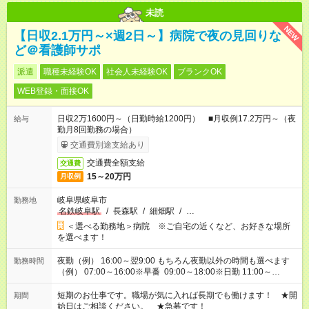
未読
NEW
【日収2.1万円～×週2日～】病院で夜の見回りな
ど＠看護師サポ
派遣
職種未経験OK
社会人未経験OK
ブランクOK
WEB登録・面接OK
日収2万1600円～（日勤時給1200円） ■月収例17.2万円～（夜
給与
勤月8回勤務の場合）
交通費別途支給あり
交通費全額支給
交通費
15～20万円
月収例
岐阜県岐阜市
勤務地
名鉄岐阜駅
/
長森駅
/
細畑駅
/
…
＜選べる勤務地＞病院 ※ご自宅の近くなど、お好きな場所
を選べます！
夜勤（例） 16:00～翌9:00 もちろん夜勤以外の時間も選べます
勤務時間
（例） 07:00～16:00※早番 09:00～18:00※日勤 11:00～
20:00※遅番 ※時間は、固定・選べる施設もあるので、ご希望が
あれば調整できます！ ※シフト制。勤務地により実働時間が異
短期のお仕事です。職場が気に入れば長期でも働けます！ ★開
期間
なります。★家庭の都合でお休みが必要な場合も遠慮なくご相談
始日はご相談ください。 ★急募です！