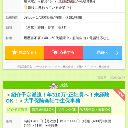
岐阜駅から徒歩4分
/
名鉄岐阜駅
から徒歩8分
建設に携わっている企業です！
09:00～17:00(実働7時間 休憩1時間)
勤務時間
【急募】即日～長期 ※8月～！
期間
履歴書不要
/
40～50代活躍中
/
服装自由
/
電話対応なし
特徴
気になる！
応募する
詳細へ
掲載元企業名
パーソルテンプスタッフ株式会社 （旧テンプスタッフ株式会社）
掲載日：2026.08.07
未読
NEW
＜紹介予定派遣！年310万↑正社員へ！未経験
OK！＞大手保険会社で生保事務
紹介予定派遣
職種未経験OK
ブランクOK
WEB登録・面接OK
時給1,400円【月収例】約205,000円（時給1,400円×実働
給与
7.00h×21日）+交通費