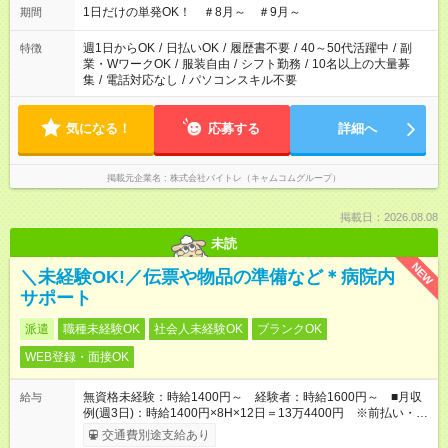
1日だけの単発OK！ ＃8月～ ＃9月～
期間
週1日からOK
/
日払いOK
/
履歴書不要
/
40～50代活躍中
/
副
特徴
業・WワークOK
/
服装自由
/
シフト勤務
/
10名以上の大量募
集
/
電話対応なし
/
パソコンスキル不要
気になる！
応募する
詳細へ
掲載元企業名
株式会社バイトレ（キャムコムグループ）
掲載日：2026.08.08
未読
NEW
＼未経験OK!／伝票や物品の準備など＊病院内
サポート
派遣
職種未経験OK
社会人未経験OK
ブランクOK
WEB登録・面接OK
無資格未経験：時給1400円～ 経験者：時給1600円～ ■月収
給与
例(週3日)：時給1400円×8H×12日＝13万4400円 ※前払い・日
払い・週払いOK
交通費別途支給あり