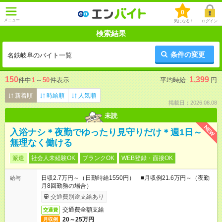
0
メニュー
気になる！
ログイン
検索結果
条件の変更
名鉄岐阜のバイト一覧
150
1,399
件中
1
～
50
件表示
平均時給:
円
新着順
時給順
人気順
掲載日：2026.08.08
未読
NEW
入浴ナシ＊夜勤でゆったり見守りだけ＊週1日～
無理なく働ける
派遣
社会人未経験OK
ブランクOK
WEB登録・面接OK
日収2.7万円～（日勤時給1550円） ■月収例21.6万円～（夜勤
給与
月8回勤務の場合）
交通費別途支給あり
交通費全額支給
交通費
20～25万円
月収例