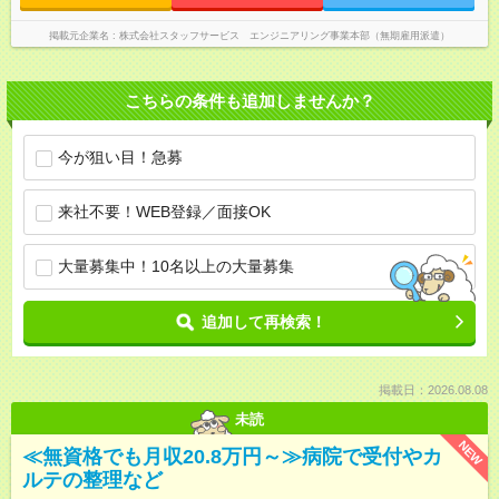
掲載元企業名
株式会社スタッフサービス エンジニアリング事業本部（無期雇用派遣）
こちらの条件も追加しませんか？
今が狙い目！急募
来社不要！WEB登録／面接OK
大量募集中！10名以上の大量募集
追加して再検索！
掲載日：2026.08.08
未読
NEW
≪無資格でも月収20.8万円～≫病院で受付やカ
ルテの整理など