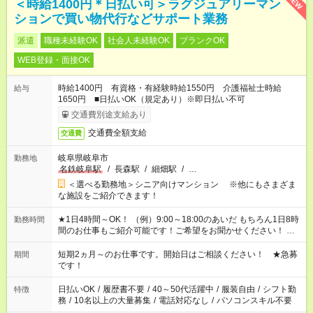
NEW
＜時給1400円＊日払い可＞ラグジュアリーマン
ションで買い物代行などサポート業務
派遣
職種未経験OK
社会人未経験OK
ブランクOK
WEB登録・面接OK
時給1400円 有資格・有経験時給1550円 介護福祉士時給
給与
1650円 ■日払いOK（規定あり）※即日払い不可
交通費別途支給あり
交通費全額支給
交通費
岐阜県岐阜市
勤務地
名鉄岐阜駅
/
長森駅
/
細畑駅
/
…
＜選べる勤務地＞シニア向けマンション ※他にもさまざま
な施設をご紹介できます！
★1日4時間～OK！ （例）9:00～18:00のあいだ もちろん1日8時
勤務時間
間のお仕事もご紹介可能です！ご希望をお聞かせください！ ★
家庭の都合でお休みが必要な場合も遠慮なくご相談ください。
※週最低15時間以上の勤務が必要です
短期2ヵ月～のお仕事です。開始日はご相談ください！ ★急募
期間
です！
日払いOK
/
履歴書不要
/
40～50代活躍中
/
服装自由
/
シフト勤
特徴
務
/
10名以上の大量募集
/
電話対応なし
/
パソコンスキル不要