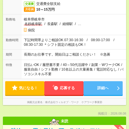
交通費全額支給
交通費
10～15万円
月収例
岐阜県岐阜市
勤務地
名鉄岐阜駅
/
長森駅
/
細畑駅
/
…
病院
下記時間帯よりご相談OK 07:30-16:30 / 08:00-17:00 /
勤務時間
08:30-17:30 ＊シフト固定の相談もOK！
長期のお仕事です。開始日はご相談ください！ ※急募
期間
日払いOK
/
履歴書不要
/
40～50代活躍中
/
副業・WワークOK
/
特徴
服装自由
/
シフト勤務
/
10名以上の大量募集
/
電話対応なし
/
パ
ソコンスキル不要
気になる！
応募する
詳細へ
掲載元企業名
株式会社ウィルオブ・ワーク ケアワーク事業部
掲載日：2026.08.08
未読