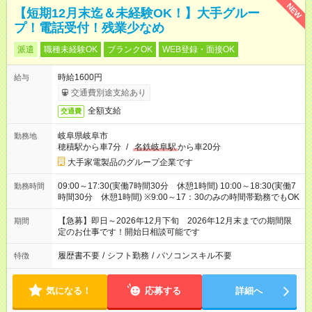
NEW
【短期12月末迄＆未経験OK！】大手グルー
プ！電話受付！残業少なめ
派遣
職種未経験OK
ブランクOK
WEB登録・面接OK
時給1600円
給与
交通費別途支給あり
全額支給
交通費
岐阜県岐阜市
勤務地
穂積駅から車7分
/
名鉄岐阜駅
から車20分
大手家電製品のグループ企業です
09:00～17:30(実働7時間30分 休憩1時間) 10:00～18:30(実働7
勤務時間
時間30分 休憩1時間) ※9:00～17：30のみの時間帯勤務でもOK
【急募】即日～2026年12月下旬 2026年12月末までの期間限
期間
定のお仕事です！開始日相談可能です
履歴書不要
/
シフト勤務
/
パソコンスキル不要
特徴
気になる！
応募する
詳細へ