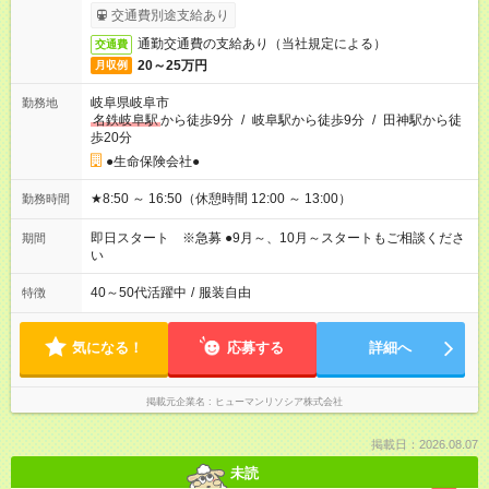
交通費別途支給あり
通勤交通費の支給あり（当社規定による）
交通費
20～25万円
月収例
岐阜県岐阜市
勤務地
名鉄岐阜駅
から徒歩9分
/
岐阜駅から徒歩9分
/
田神駅から徒
歩20分
●生命保険会社●
★8:50 ～ 16:50（休憩時間 12:00 ～ 13:00）
勤務時間
即日スタート ※急募 ●9月～、10月～スタートもご相談くださ
期間
い
40～50代活躍中
/
服装自由
特徴
気になる！
応募する
詳細へ
掲載元企業名
ヒューマンリソシア株式会社
掲載日：2026.08.07
未読