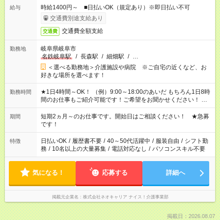
時給1400円～ ■日払いOK（規定あり）※即日払い不可
給与
交通費別途支給あり
交通費全額支給
交通費
岐阜県岐阜市
勤務地
名鉄岐阜駅
/
長森駅
/
細畑駅
/
…
＜選べる勤務地＞介護施設や病院 ※ご自宅の近くなど、お
好きな場所を選べます！
★1日4時間～OK！ （例）9:00～18:00のあいだ もちろん1日8時
勤務時間
間のお仕事もご紹介可能です！ご希望をお聞かせください！ ※
週最低15時間以上の勤務が必要です
短期2ヵ月～のお仕事です。開始日はご相談ください！ ★急募
期間
です！
日払いOK
/
履歴書不要
/
40～50代活躍中
/
服装自由
/
シフト勤
特徴
務
/
10名以上の大量募集
/
電話対応なし
/
パソコンスキル不要
気になる！
応募する
詳細へ
掲載元企業名
株式会社ネオキャリア ナイス！介護事業部
掲載日：2026.08.07