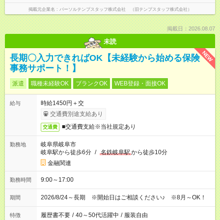
掲載元企業名
パーソルテンプスタッフ株式会社 （旧テンプスタッフ株式会社）
掲載日：2026.08.07
未読
NEW
長期〇入力できればOK【未経験から始める保険
事務サポート！】
派遣
職種未経験OK
ブランクOK
WEB登録・面接OK
時給1450円＋交
給与
交通費別途支給あり
■交通費支給※当社規定あり
交通費
岐阜県岐阜市
勤務地
岐阜駅から徒歩6分
/
名鉄岐阜駅
から徒歩10分
金融関連
9:00～17:00
勤務時間
2026/8/24～長期 ※開始日はご相談ください♪ ※8月～OK！
期間
履歴書不要
/
40～50代活躍中
/
服装自由
特徴