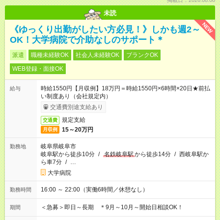
掲載日：2026.08.08
未読
NEW
《ゆっくり出勤がしたい方必見！》しかも週2～
OK！大学病院で介助なしのサポート＊
派遣
職種未経験OK
社会人未経験OK
ブランクOK
WEB登録・面接OK
時給1550円【月収例】18万円＝時給1550円×6時間×20日★前払
給与
い制度あり（会社規定内）
交通費別途支給あり
規定支給
交通費
15～20万円
月収例
岐阜県岐阜市
勤務地
岐阜駅から徒歩10分
/
名鉄岐阜駅
から徒歩14分
/
西岐阜駅か
ら車7分
/
…
大学病院
16:00 ～ 22:00（実働6時間／休憩なし）
勤務時間
＜急募＞即日～長期 ＊9月～10月～開始日相談OK！
期間