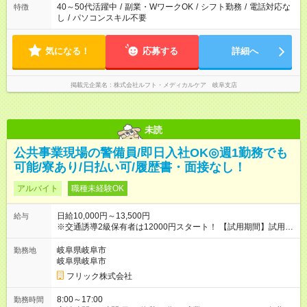
40～50代活躍中
/
副業・WワークOK
/
シフト勤務
/
電話対応な
特徴
し
/
パソコンスキル不要
気になる！
応募する
詳細へ
掲載元企業名
株式会社ルフト・メディカルケア 岐阜支店
未読
公共事業現場の警備員/即日入社OK◎週1勤務でも
可能/寮あり/日払い可/履歴書・面接なし！
アルバイト
職種未経験OK
日給10,000円～13,500円
給与
※交通誘導2級保有者は12000円スタート！ 【試用期間】試用期
間なし
岐阜県岐阜市
勤務地
岐阜県岐阜市
フリック株式会社
8:00～17:00
勤務時間