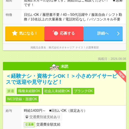
短期2ヵ月～のお仕事です。開始日はご相談ください！ ★急募
期間
です！
日払いOK
/
履歴書不要
/
40～50代活躍中
/
服装自由
/
シフト勤
特徴
務
/
10名以上の大量募集
/
電話対応なし
/
パソコンスキル不要
気になる！
応募する
詳細へ
掲載元企業名
株式会社ネオキャリア ナイス！介護事業部
掲載日：2026.08.08
未読
NEW
＜経験ナシ・資格ナシOK！＞小さめデイサービ
スで送迎や見守りなど！
派遣
職種未経験OK
社会人未経験OK
ブランクOK
WEB登録・面接OK
時給1400円～ ■日払いOK（規定あり）
給与
交通費別途支給あり
交通費全額支給
交通費