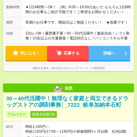
★1日4時間～OK！ （例）9:00～18:00のあいだ もちろん1日8時
勤務時間
間のお仕事もご紹介可能です！ご希望をお聞かせください！★家
庭の都合でお休みが必要な場合も遠慮なくご相談ください。 ※
週最低15時間以上の勤務が必要です
長期のお仕事です。開始日はご相談ください！ ★急募です！
期間
日払いOK
/
履歴書不要
/
40～50代活躍中
/
服装自由
/
シフト勤
特徴
務
/
10名以上の大量募集
/
電話対応なし
/
パソコンスキル不要
気になる！
応募する
詳細へ
掲載元企業名
株式会社ネオキャリア ナイス！介護事業部
未読
30～40代活躍中！無理なく家庭と両立できるドラ
ッグストアの調剤事務│_7222_岐阜加納本石町
アルバイト
職種未経験OK
時給1,165円～
給与
時給1165円(17:00～1185円)※研修期間3ヶ月以降、社内試験に
よる更新判定あり 社内試験合格後、時給＋50～100円の昇給あ