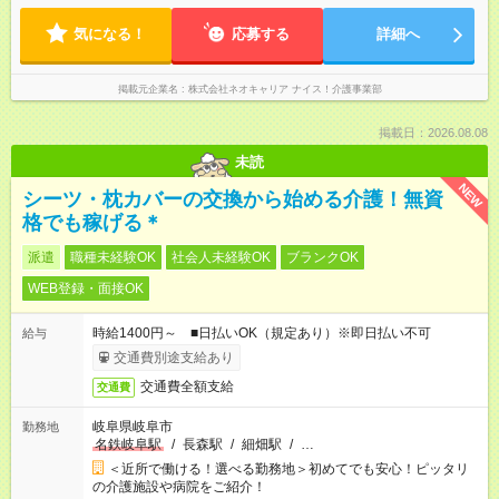
気になる！
応募する
詳細へ
掲載元企業名
株式会社ネオキャリア ナイス！介護事業部
掲載日：2026.08.08
未読
NEW
シーツ・枕カバーの交換から始める介護！無資
格でも稼げる＊
派遣
職種未経験OK
社会人未経験OK
ブランクOK
WEB登録・面接OK
時給1400円～ ■日払いOK（規定あり）※即日払い不可
給与
交通費別途支給あり
交通費全額支給
交通費
岐阜県岐阜市
勤務地
名鉄岐阜駅
/
長森駅
/
細畑駅
/
…
＜近所で働ける！選べる勤務地＞初めてでも安心！ピッタリ
の介護施設や病院をご紹介！