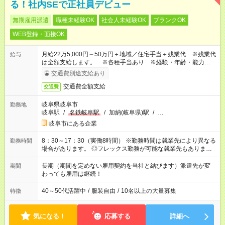
る！社内SEで正社員デビュー
無期雇用派遣
職種未経験OK
社会人未経験OK
ブランクOK
WEB登録・面接OK
月給22万5,000円～50万円＋地域／住宅手当＋残業代 ※残業代
給与
は全額支給します。 ※各種手当あり ※経験・年齢・能力等を
考慮して加給・優遇します。
交通費別途支給あり
交通費全額支給
交通費
岐阜県岐阜市
勤務地
岐阜駅
/
名鉄岐阜駅
/
加納(岐阜県)駅
/
…
岐阜市にある企業
8：30～17：30（実働8時間） ※勤務時間は就業先により異なる
勤務時間
場合があります。 ◎フレックス勤務が可能な就業先もありま
す。 ◎今よりもさらに働きやすい環境をつくるべく、 働き方
改革に全社をあげて取り組んでいます。
長期（期間を定めない雇用契約を当社と結びます）派遣先が変
期間
わっても雇用は継続！
40～50代活躍中
/
服装自由
/
10名以上の大量募集
特徴
気になる！
応募する
詳細へ