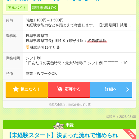
アルバイト
職種未経験OK
時給1,100円～1,500円
給与
★経験や能力などを踏まえて考慮します。 【試用期間】試用期
間あり 試用期間の長さ：3ヶ月 雇用形態、給与は本採用時と同
じです。
岐阜県岐阜市
勤務地
岐阜県岐阜市長住町4-8（最寄り駅：
名鉄岐阜駅
）
株式会社ゆずり葉
シフト制
勤務時間
1日あたりの実働時間：最大6時間/日 シフト例 ￣￣￣￣ ・10：
00～15：00
副業・WワークOK
特徴
気になる！
応募する
詳細へ
掲載元企業名
株式会社ゆずり葉
掲載日：2026.08.08
未読
NEW
【未経験スタート】決まった流れで進められ