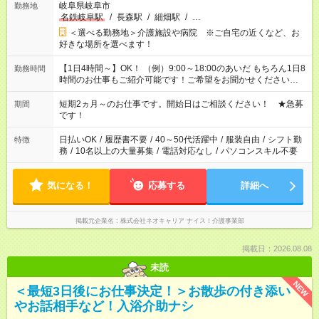
岐阜県岐阜市
勤務地
名鉄岐阜駅
/
長森駅
/
細畑駅
/
…
＜選べる勤務地＞介護施設や病院 ※ご自宅の近くなど、お
好きな場所を選べます！
【1日4時間～】OK！ （例）9:00～18:00のあいだ もちろん1日8
勤務時間
時間のお仕事もご紹介可能です！ご希望をお聞かせください！
その他の時間帯もあなたのライフスタイルに合わせて お選びい
ただけます！ 【シフト固定もOK】★家庭の都合でお休みが必要
短期2ヵ月～のお仕事です。開始日はご相談ください！ ★急募
期間
な場合も遠慮なくご相談ください。 ※週最低15時間以上の勤務
です！
が必要です
日払いOK
/
履歴書不要
/
40～50代活躍中
/
服装自由
/
シフト勤
特徴
務
/
10名以上の大量募集
/
電話対応なし
/
パソコンスキル不要
気になる！
応募する
詳細へ
掲載元企業名
株式会社ネオキャリア ナイス！介護事業部
掲載日：2026.08.08
未読
NEW
＜最短3日後にお仕事決定！＞お散歩の付き添い
やお話相手など！入浴介助ナシ