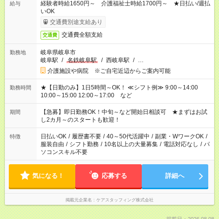
経験者時給1650円～ 介護福祉士時給1700円～ ★日払い/週払
給与
いOK
交通費別途支給あり
交通費全額支給
交通費
岐阜県岐阜市
勤務地
岐阜駅
/
名鉄岐阜駅
/
西岐阜駅
/
…
介護施設や病院 ※ご自宅近辺からご案内可能
★【日勤のみ】1日5時間～OK！ ≪シフト例≫ 9:00～14:00
勤務時間
10:00～15:00 12:00～17:00 など
【急募】即日勤務OK！中旬～など開始日相談可 ★まずはお試
期間
し2カ月～のスタートも歓迎！
日払いOK
/
履歴書不要
/
40～50代活躍中
/
副業・WワークOK
/
特徴
服装自由
/
シフト勤務
/
10名以上の大量募集
/
電話対応なし
/
パ
ソコンスキル不要
気になる！
応募する
詳細へ
掲載元企業名
ケアスタッフィング株式会社