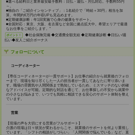
■選べる給料日と業界最安級手数料：日払・週払・月払対応。手数料55円
～。
■独自の「ご紹介インセンティブ」：1名紹介で「時給＋30円」相当を加
算。年間約6万円の年収UPも見込めます。
■定期健康診断：年1回実施で心身の健康をサポート。
■全国対応：東京、大阪、名古屋など全国に拠点拡大中。希望エリアで最適
なお仕事をご紹介します。"
◆社会保険完備 ◆交通費全額支給 ◆定期健康診断 ◆日払い/週
ポイント！
払い◆友人ご紹介ボーナス
フォローについて
コーディネーター
【専任コーディネーターが一貫サポート】お仕事の紹介から就業後のフォロ
ーまで、現場を知り尽くした一人の担当者が一貫してあなたに寄り添いま
す。職場の雰囲気や人間関係まで熟知しているため、ミスマッチのない的確
なアドバイスが可能。定期的な対話を通じて、お仕事探しの不安から就業中
の小さなお悩みまで、いつでも気軽に相談できる安心のサポート体制を整え
ています。
営業
【現場の声を大切にする営業がフルサポート】
介護の現場は日々状況が変わるからこそ、就業後のサポートを何より重視し
ています。「シフトの相談がしづらい」「人間関係で悩んでいる」など、直