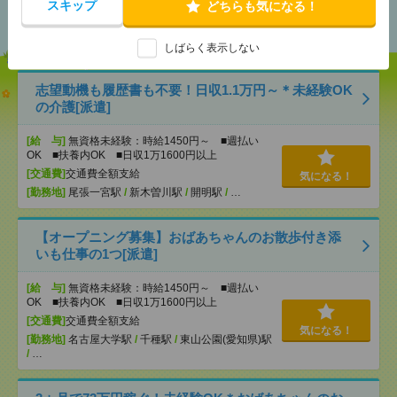
スキップ
どちらも気になる！
おすすめ
しばらく表示しない
志望動機も履歴書も不要！日収1.1万円～＊未経験OK
の介護[派遣]
[給 与]
無資格未経験：時給1450円～ ■週払い
OK ■扶養内OK ■日収1万1600円以上
[交通費]
交通費全額支給
気になる！
[勤務地]
尾張一宮駅
/
新木曽川駅
/
開明駅
/
…
【オープニング募集】おばあちゃんのお散歩付き添
いも仕事の1つ[派遣]
[給 与]
無資格未経験：時給1450円～ ■週払い
OK ■扶養内OK ■日収1万1600円以上
[交通費]
交通費全額支給
気になる！
[勤務地]
名古屋大学駅
/
千種駅
/
東山公園(愛知県)駅
/
…