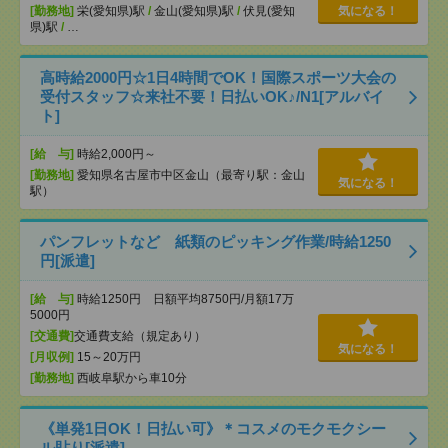
[勤務地]
栄(愛知県)駅
/
金山(愛知県)駅
/
伏見(愛知
気になる！
県)駅
/
…
高時給2000円☆1日4時間でOK！国際スポーツ大会の
受付スタッフ☆来社不要！日払いOK♪/N1[アルバイ
ト]
[給 与]
時給2,000円～
[勤務地]
愛知県名古屋市中区金山（最寄り駅：金山
気になる！
駅）
パンフレットなど 紙類のピッキング作業/時給1250
円[派遣]
[給 与]
時給1250円 日額平均8750円/月額17万
5000円
[交通費]
交通費支給（規定あり）
気になる！
[月収例]
15～20万円
[勤務地]
西岐阜駅から車10分
《単発1日OK！日払い可》＊コスメのモクモクシー
ル貼り[派遣]