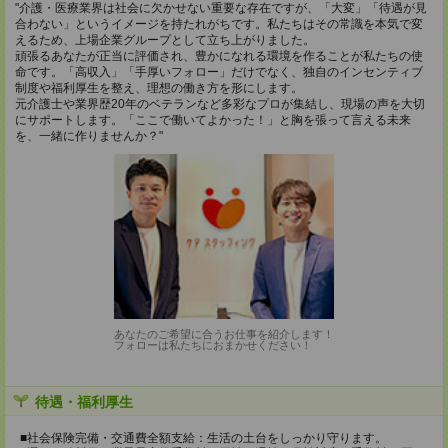
"介護・医療業界は社会に欠かせない重要な存在ですが、「大変」「待遇が見
合わない」というイメージを持たれがちです。私たちはその常識を本気で変
えるため、上場企業グループとして立ち上がりました。
頑張るあなたが正当に評価され、豊かになれる環境を作ることが私たちの使
命です。「高収入」「手厚いフォロー」だけでなく、独自のインセンティブ
制度や福利厚生を整え、理想の働き方を形にします。
元介護士や業界歴20年のベテランなど多彩なプロが集結し、現場の声を大切
にサポートします。「ここで働いてよかった！」と胸を張って言える未来
を、一緒に作りませんか？"
あなたのご希望に合うお仕事を紹介します！
フォローは私たちにおまかせください！
待遇・福利厚生
■社会保険完備・交通費全額支給：生活の土台をしっかり守ります。