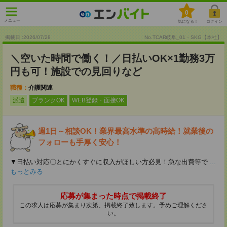
0
メニュー
気になる！
ログイン
掲載日 :2026
/
07
/
28
No.TCAR岐阜_01・SKG【本社】
＼空いた時間で働く！／日払いOK×1勤務3万
円も可！施設での見回りなど
職種：
介護関連
派遣
ブランクOK
WEB登録・面接OK
週1日～相談OK！業界最高水準の高時給！就業後の
フォローも手厚く安心！
▼日払い対応〇とにかくすぐに収入がほしい方必見！急な出費等で
...
もっとみる
応募が集まった時点で掲載終了
この求人は応募が集まり次第、掲載終了致します。予めご理解くださ
い。