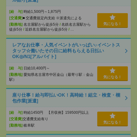
[給 与]
時給1,500円～1,875円
[交通費]
■ 交通費規定内支給 ※派遣先による
気になる！
[勤務地]
名古屋駅から徒歩5分
/
名鉄名古屋駅から
徒歩5分
/
近鉄名古屋駅から徒歩5分
/
…
レアなお仕事・人気イベントがいっぱい♪イベントス
タッフ☆働いたその日に給料もらえる日払い
OK◎/N1[アルバイト]
[給 与]
日給10,400円～
[勤務地]
愛知県名古屋市中区金山（最寄り駅：金山
気になる！
駅）
座り仕事！給与即払いOK！高時給！組立・検査・梱
包作業[派遣]
[給 与]
時給1450円 【月収例】159500円以上
[交通費]
交通費支給有り
気になる！
[勤務地]
岐阜駅