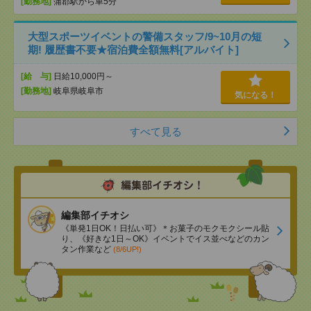
[勤務地]
蒲郡駅から車5分
大型スポーツイベントの警備スタッフ/9~10月の短
期! 履歴書不要★宿泊費全額無料[アルバイト]
[給 与]
日給10,000円～
[勤務地]
岐阜県岐阜市
気になる！
すべて見る
編集部イチオシ
《単発1日OK！日払い可》＊お菓子のモクモクシール貼
り、《好きな1日～OK》イベントでイス並べなどのカン
タン作業など
(8/6UP!)