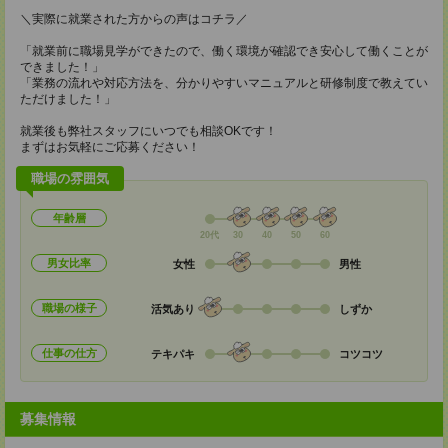
＼実際に就業された方からの声はコチラ／
「就業前に職場見学ができたので、働く環境が確認でき安心して働くことが
できました！」
「業務の流れや対応方法を、分かりやすいマニュアルと研修制度で教えてい
ただけました！」
就業後も弊社スタッフにいつでも相談OKです！
まずはお気軽にご応募ください！
職場の雰囲気
年齢層
20代
30
40
50
60
男女比率
女性
男性
職場の様子
活気あり
しずか
仕事の仕方
テキパキ
コツコツ
募集情報