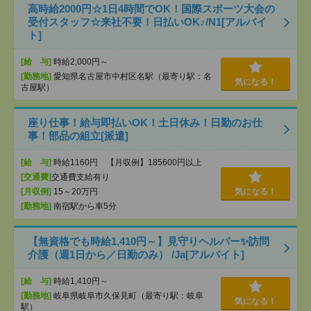
高時給2000円☆1日4時間でOK！国際スポーツ大会の
受付スタッフ☆来社不要！日払いOK♪/N1[アルバイ
ト]
[給 与]
時給2,000円～
[勤務地]
愛知県名古屋市中村区名駅（最寄り駅：名
気になる！
古屋駅）
座り仕事！給与即払いOK！土日休み！日勤のお仕
事！部品の組立[派遣]
[給 与]
時給1160円 【月収例】185600円以上
[交通費]
交通費支給有り
[月収例]
15～20万円
気になる！
[勤務地]
南宿駅から車5分
【無資格でも時給1,410円～】見守りヘルパー✨訪問
介護（週1日から／日勤のみ） /Ja[アルバイト]
[給 与]
時給1,410円～
[勤務地]
岐阜県岐阜市久保見町（最寄り駅：岐阜
気になる！
駅）