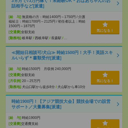
3ヵ月で73万円稼ぐ！未経験OK＊おばあちゃんのお
話相手など[派遣]
[給 与]
無資格の方：時給1400円～1750円 / 介護
福祉士：時給1700円～2125円 / 初任者以上：時給
1500円～1875円
気になる！
[交通費]
全額支給
[勤務地]
岐阜駅
/
西岐阜駅
/
長森駅
/
…
≪開始日相談可/犬山≫ 時給1500円！大手！英語スキ
ルいらず＊書類受付[派遣]
[給 与]
時給1500円 月収例 240,000円
[交通費]
全額支給
[月収例]
20～25万円
気になる！
[勤務地]
犬山口駅から徒歩8分
/
犬山駅から車10分
時給1900円！【アジア競技大会】競技会場での設営
サポート／大量募集[派遣]
[給 与]
時給1900円
[交通費]
交通費支給