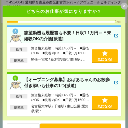
〒451-0042 愛知県名古屋市西区那古野2-23－7 アヴェニールビルディング
×
名駅401号
どちらのお仕事が気になりますか？
TEL：0120-936-286
担当：担当者
1
/10
志望動機も履歴書も不要！日収1.1万円～＊未
経験OKの介護[派遣]
応募ページへ
無資格未経験：時給1450円～ ■週払
給与
いOK ■扶養内OK ■日収1万1600円
以上
尾張一宮駅 / 新木曽川駅 / 開明駅 / …
気になる!
勤務地
気になる！
電話応募
【オープニング募集】おばあちゃんのお散歩
メール
付き添いも仕事の1つ[派遣]
LINE
で送る
で送る
無資格未経験：時給1450円～ ■週払
給与
いOK ■扶養内OK ■日収1万1600円
以上
シェア
ツイート
ブックマーク
名古屋大学駅 / 千種駅 / 東山公園(愛知
気になる!
勤務地
県)駅 / …
あなたの閲覧履歴からの