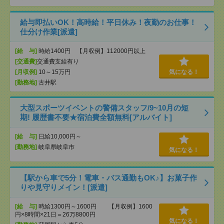
給与即払いOK！高時給！平日休み！夜勤のお仕事！
仕分け作業[派遣]
[給 与]
時給1400円 【月収例】112000円以上
[交通費]
交通費支給有り
[月収例]
10～15万円
気になる！
[勤務地]
古井駅
大型スポーツイベントの警備スタッフ/9~10月の短
期! 履歴書不要★宿泊費全額無料[アルバイト]
[給 与]
日給10,000円～
[勤務地]
岐阜県岐阜市
気になる！
【駅から車で5分！電車・バス通勤もOK♪】お菓子作
りや見守りメイン！[派遣]
[給 与]
時給1300円～1600円 【月収例】1600
円×8時間×21日＝26万8800円
気になる！