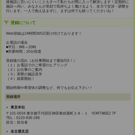
接施設に言いにくいこともすべて私たちが間に入って解決します！定期的に
施設へ伺い、みなさんが笑顔で気持ちよく働けるよう、全力で交渉・調整を
行います。一人で抱え込まずに、まずは何でも頼ってくださいね！
登録について
Web登録は24時間365日受け付けております！
お電話の場合
■平日：8時～20時
■所要時間：20分程度
登録後の流れ（お仕事開始まで最短5日！）
（１）お電話でのご希望のヒアリング
（２）お仕事のご案内
（３）実際の施設見学
（４）就業開始！
開始時期や希望休の調整など、何でもお伝え下さい！
登録場所
東京本社
〒101-0034 東京都千代田区神田東紺屋町２８－１ VORT神田2 7F
TEL：0120-936-286
担当：担当者
名古屋支店