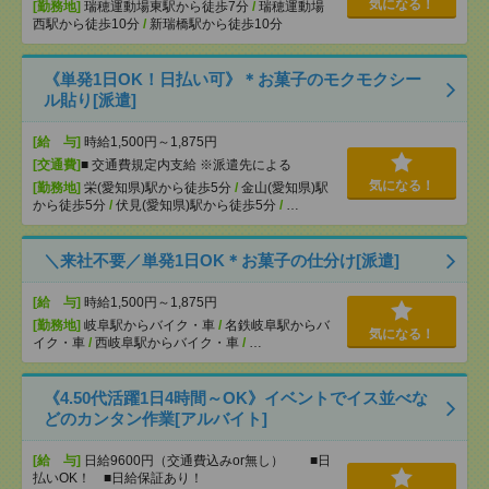
気になる！
[勤務地]
瑞穂運動場東駅から徒歩7分
/
瑞穂運動場
西駅から徒歩10分
/
新瑞橋駅から徒歩10分
《単発1日OK！日払い可》＊お菓子のモクモクシー
ル貼り[派遣]
[給 与]
時給1,500円～1,875円
[交通費]
■ 交通費規定内支給 ※派遣先による
気になる！
[勤務地]
栄(愛知県)駅から徒歩5分
/
金山(愛知県)駅
から徒歩5分
/
伏見(愛知県)駅から徒歩5分
/
…
＼来社不要／単発1日OK＊お菓子の仕分け[派遣]
[給 与]
時給1,500円～1,875円
[勤務地]
岐阜駅からバイク・車
/
名鉄岐阜駅からバ
気になる！
イク・車
/
西岐阜駅からバイク・車
/
…
《4.50代活躍1日4時間～OK》イベントでイス並べな
どのカンタン作業[アルバイト]
[給 与]
日給9600円（交通費込みor無し） ■日
払いOK！ ■日給保証あり！