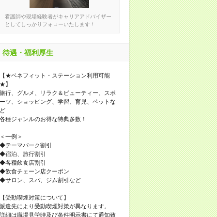
看護師や現場経験者がキャリアアドバイザー
としてしっかりフォローいたします！
待遇・福利厚生
【★ベネフィット・ステーション利用可能
★】
旅行、グルメ、リラク＆ビューティー、スポ
ーツ、ショッピング、学習、育児、ペットな
ど
各種ジャンルのお得な特典多数！
＜一例＞
◆テーマパーク割引
◆宿泊、旅行割引
◆各種飲食店割引
◆飲食チェーン店クーポン
◆サロン、スパ、ジム割引など
【受動喫煙対策について】
派遣先により受動喫煙対策が異なります。
詳細は職場見学時及び条件明示書にて通知致