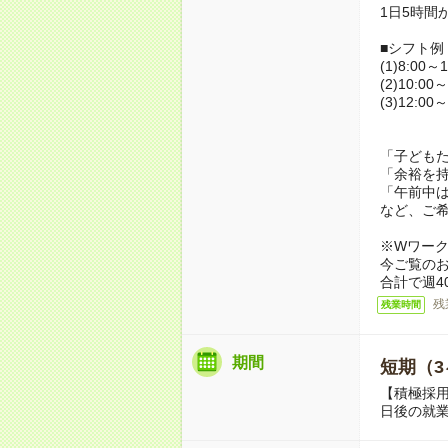
1日5時間
■シフト例
(1)8:00～1
(2)10:00～
(3)12:00～
「子ども
「余裕を
「午前中
など、ご
※Wワー
今ご覧の
合計で週4
残
残業時間
期間
短期（3
【積極採用
日後の就