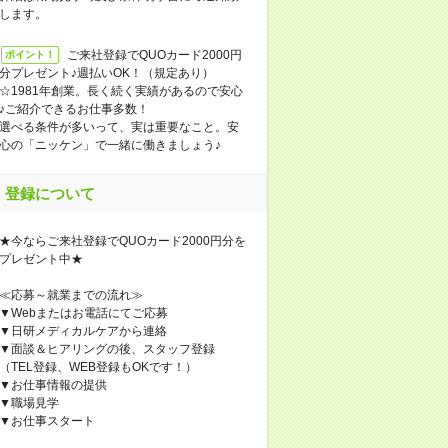
します。
ご来社登録でQUOカード2000円
ポイント！
分プレゼント♪週払いOK！（規定あり）
☆1981年創業。長く続く実績があるので安心
♪ご紹介できるお仕事多数！
選べる条件が多いって、実は重要なこと。安
心の「ニッケン」で一緒に働きましょう♪
登録について
★今ならご来社登録でQUOカード2000円分を
プレゼント中★
≪応募～就業までの流れ≫
▼Webまたはお電話にてご応募
▼日研メディカルケアから連絡
▼面談＆ヒアリングの後、スタッフ登録
（TEL登録、WEB登録もOKです！）
▼お仕事情報の提供
▼職場見学
▼お仕事スタート