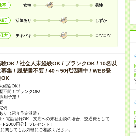
比率
女性
男性
様子
活気あり
しずか
仕方
テキパキ
コツコツ
OK / 社会人未経験OK / ブランクOK / 10名以
集 / 履歴書不要 / 40～50代活躍中 / WEB登
OK
未経験OK！
歴不問！ブランクOK!
上採用予定！
要
完備
あり（紹介予定派遣）
録・電話登録OK！支店への来社面談の場合、交通費として
ード2000円分】プレゼント！
談に関してもお気軽にご相談ください。