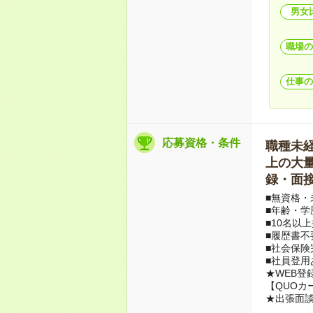
男女
職場の
仕事の
応募資格・条件
職種未経験
上の大量募
録・面接
■無資格・
■年齢・学
■10名以
■履歴書不
■社会保険
■社員登用
★WEB登
【QUOカ
★出張面