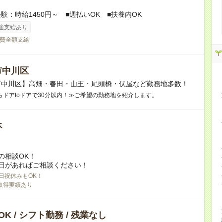
験：時給1450円～ ■週払いOK ■扶養内OK
途支給あり
費全額支給
市中川区
市中川区】高畑・春田・山王・尾頭橋・伏屋など勤務地多数！
らドアtoドアで30分以内！≫ご希望の勤務地を紹介します。
休
の相談OK！
日があればご相談ください！
日祝休みもOK！
取得実績あり
K / シフト勤務 / 残業なし