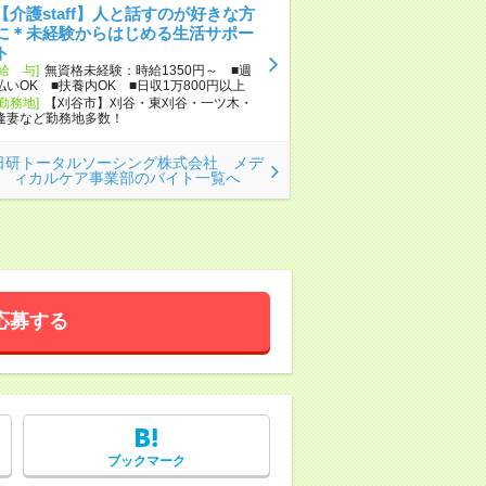
【介護staff】人と話すのが好きな方
に＊未経験からはじめる生活サポー
ト
[給 与]
無資格未経験：時給1350円～ ■週
払いOK ■扶養内OK ■日収1万800円以上
[勤務地]
【刈谷市】刈谷・東刈谷・一ツ木・
逢妻など勤務地多数！
日研トータルソーシング株式会社 メデ
ィカルケア事業部のバイト一覧へ
応募する
ブックマーク