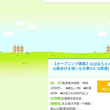
【オープニング募集】おばあちゃ
お散歩付き添いも仕事の1つ[派遣]
[給 与]
無資格未経験：時給
1450円～ ■週払いOK ■扶養
気に
内OK ■日収1万1600円以上
[交通費]
交通費全額支給
[勤務地]
名古屋大学駅
/
千種駅
/
東山公園(愛知県)駅
/
…