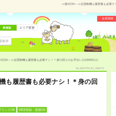
≪週4日5h～≫志望動機も履歴書も必要ナシ
会員登録
エリア変更
東海版
望条件
4日5h～≫志望動機も履歴書も必要ナシ！＊身の回りのお手伝い(110009111）
No.NKSTNY45_NMJT-2
動機も履歴書も必要ナシ！＊身の回
ブランクOK
WEB登録・面接OK