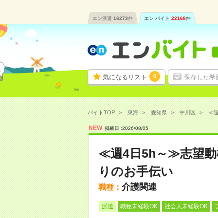
エン派遣
16273
件
エン バイト
22168
件
0
気になるリスト
保存した希
バイトTOP
東海
愛知県
中川区
≪週
NEW
掲載日 :
2026
/
08
/
05
≪週4日5h～≫志望
りのお手伝い
介護関連
職種：
派遣
職種未経験OK
社会人未経験OK