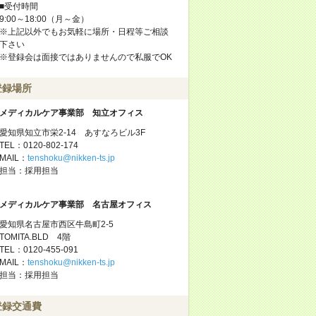
■受付時間
9:00～18:00（月～金）
※上記以外でもお気軽に場所・日程等ご相談
下さい
※登録会は面接ではありませんので私服でOK
登録場所
メディカルケア事業部 知立オフィス
愛知県知立市栄2-14 あすなろビル3F
TEL：0120-802-174
MAIL：
tenshoku@nikken-ts.jp
担当：採用担当
メディカルケア事業部 名古屋オフィス
愛知県名古屋市西区牛島町2-5
TOMITA.BLD 4階
TEL：0120-455-091
MAIL：
tenshoku@nikken-ts.jp
担当：採用担当
登録交通費