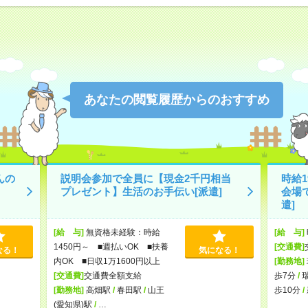
あなたの閲覧履歴からのおすすめ
んの
説明会参加で全員に【現金2千円相当
時給
プレゼント】生活のお手伝い[派遣]
会場
遣]
[給 与]
無資格未経験：時給
[給 与]
1450円～ ■週払いOK ■扶養
[交通費]
なる！
気になる！
内OK ■日収1万1600円以上
[勤務地]
[交通費]
交通費全額支給
歩7分
/
[勤務地]
高畑駅
/
春田駅
/
山王
歩10分
/
(愛知県)駅
/
…