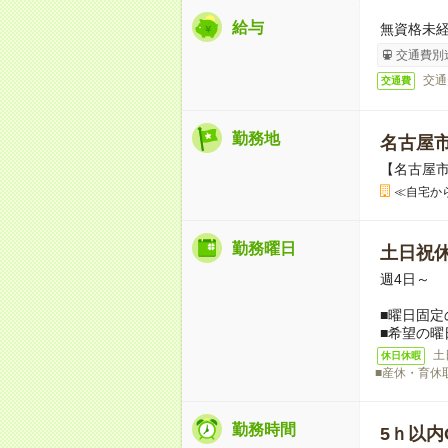
給与
無資格未経
交通費別
交通
交通費
勤務地
名古屋
【名古屋
≪自宅か
勤務曜日
土日祝
週4日～
■曜日固定
■希望の曜
土
休日休暇
■産休・育休
勤務時間
5ｈ以内O