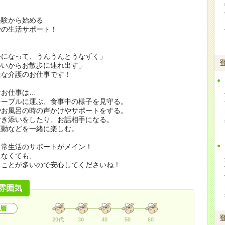
経験から始める
での生活サポート！
手になって、うんうんとうなずく」
いいからお散歩に連れ出す」
派な介護のお仕事です！
なお仕事は…
テーブルに運ぶ、食事中の様子を見守る。
やお風呂の時の声かけやサポートをする。
付き添いをしたり、お話相手になる。
運動などを一緒に楽しむ。
日常生活のサポートがメイン！
えなくても、
ることが多いので安心してくださいね！
雰囲気
層
20代
30
40
50
60