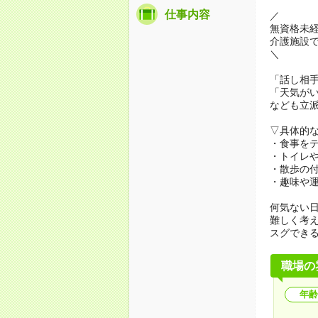
仕事内容
／
無資格未
介護施設
＼
「話し相
「天気が
なども立
▽具体的
・食事を
・トイレ
・散歩の
・趣味や
何気ない
難しく考
スグでき
職場の
年齢