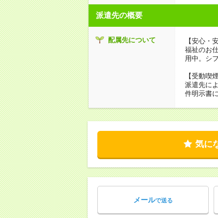
派遣先の概要
配属先について
【安心・
福祉のお
用中。シ
【受動喫
派遣先に
件明示書
気に
メール
で送る