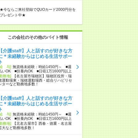
★今ならご来社登録でQUOカード2000円分を
プレゼント中★
この会社のその他のバイト情報
【介護staff】人と話すのが好きな方
に＊未経験からはじめる生活サポー
ト
[給 与]
無資格未経験：時給1450円～ ■週
払いOK ■扶養内OK ■日収1万1600円以上
[勤務地]
【名古屋市瑞穂区】瑞穂区役所・瑞
穂運動場東・瑞穂運動場西・総合リハビリセ
ンターなど勤務地多数！
【介護staff】人と話すのが好きな方
に＊未経験からはじめる生活サポー
ト
[給 与]
無資格未経験：時給1450円～ ■週
払いOK ■扶養内OK ■日収1万1600円以上
[勤務地]
【北名古屋市】西春・徳重・名古屋
芸大など勤務地多数！