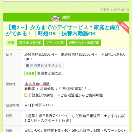
掲載日：2026.08.05
未読
NEW
【週2～】夕方までのデイサービス＊家庭と両立
ができる！｜時短OK｜扶養内勤務OK
派遣
職種未経験OK
ブランクOK
WEB登録・面接OK
経験者時給1650円～ 未経験者時給1550円～ ※日払い/週払い
給与
OK！
交通費別途支給あり
交通費全額支給
交通費
名古屋市中川区
勤務地
春田駅
/
尾頭橋駅
/
中島(愛知県)駅
/
…
介護施設や病院 ※ご自宅近辺からご案内可能
★1日5時間～OK！
勤務時間
【急募】即日勤務OK！中旬～など開始日相談可 ★まずはお試
期間
し2カ月～のスタートも歓迎！
日払いOK
/
履歴書不要
/
40～50代活躍中
/
副業・WワークOK
/
特徴