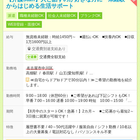
からはじめる生活サポート
派遣
職種未経験OK
社会人未経験OK
ブランクOK
WEB登録・面接OK
無資格未経験：時給1450円～ ■週払いOK ■扶養内OK ■日収
給与
1万1600円以上
交通費別途支給あり
交通費全額支給
交通費
名古屋市中川区
勤務地
高畑駅
/
春田駅
/
山王(愛知県)駅
/
…
≪自宅からドアtoドアで30分以内！≫ご希望の勤務地を紹介
します。
9:00～18:00（休憩60分） ■ご希望があれば下記シフトもOK！
勤務時間
早番 7:00～16:00 遅番 10:00～19:00 時短 10:00～15:00 「家
族と休みを合わせたい」 「余裕を持って夕飯の準備がしたい」
「できれば残業はしたくない」 など、ご希望を教えてください
【8月中のスタートOK！急募！】2カ月～ ■ご応募から最短2～
期間
ね。 ※Wワーク希望の方へ 今ご覧のお仕事で希望する勤務時間
3日後に就業が可能です！
と、もう1つのお仕事の勤務時間。 合計で週40時間を超える場
合は応募できません。
履歴書不要
/
40～50代活躍中
/
服装自由
/
シフト勤務
/
10名以
特徴
上の大量募集
/
電話対応なし
/
パソコンスキル不要