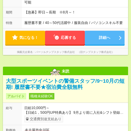
可能
【急募】即日～長期 ※8月～！
期間
履歴書不要
/
40～50代活躍中
/
服装自由
/
パソコンスキル不要
特徴
気になる！
応募する
詳細へ
掲載元企業名
パーソルテンプスタッフ株式会社 （旧テンプスタッフ株式会社）
未読
大型スポーツイベントの警備スタッフ/9~10月の短
期! 履歴書不要★宿泊費全額無料
アルバイト
職種未経験OK
日給10,000円～
給与
【日給1，500円UP特典あり】 9月より前に入社&シフト登録す
ると 期間中(9/16~10/23) の日給がUP! 日給1万1500円でしっか
交通費別途支給あり
り稼げます♪ 【試用期間】試用期間なし
名古屋市中川区
勤務地