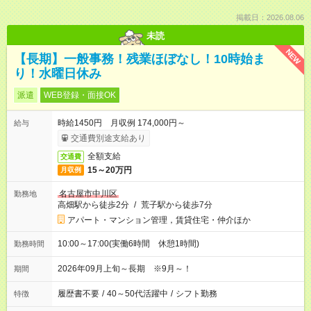
掲載日：2026.08.06
未読
NEW
【長期】一般事務！残業ほぼなし！10時始ま
り！水曜日休み
派遣
WEB登録・面接OK
時給1450円 月収例 174,000円～
給与
交通費別途支給あり
全額支給
交通費
15～20万円
月収例
名古屋市中川区
勤務地
高畑駅から徒歩2分
/
荒子駅から徒歩7分
アパート・マンション管理，賃貸住宅・仲介ほか
10:00～17:00(実働6時間 休憩1時間)
勤務時間
2026年09月上旬～長期 ※9月～！
期間
履歴書不要
/
40～50代活躍中
/
シフト勤務
特徴