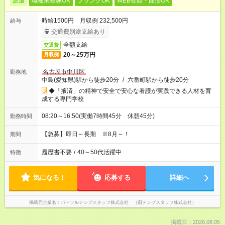
派遣
職種未経験OK
ブランクOK
WEB登録・面接OK
時給1500円 月収例 232,500円
給与
交通費別途支給あり
全額支給
交通費
20～25万円
月収例
名古屋市中川区
勤務地
中島(愛知県)駅から徒歩20分
/
六番町駅から徒歩20分
◆「掖済」の精神で安全で安心な看護が実践できる人材を育
成する専門学校
08:20～16:50(実働7時間45分 休憩45分)
勤務時間
【急募】即日～長期 ※8月～！
期間
履歴書不要
/
40～50代活躍中
特徴
気になる！
応募する
詳細へ
掲載元企業名
パーソルテンプスタッフ株式会社 （旧テンプスタッフ株式会社）
掲載日：2026.08.05