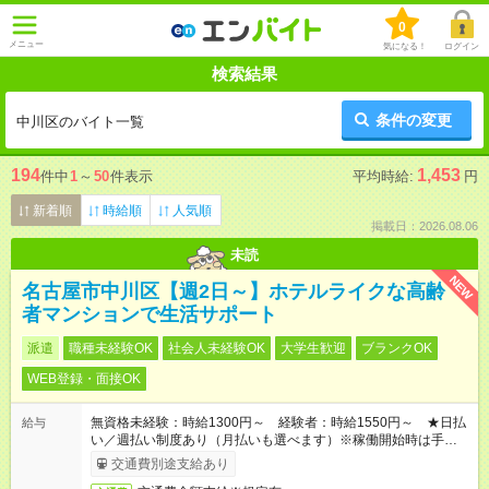
0
メニュー
気になる！
ログイン
検索結果
条件の変更
中川区のバイト一覧
194
1,453
件中
1
～
50
件表示
平均時給:
円
新着順
時給順
人気順
掲載日：2026.08.06
未読
NEW
名古屋市中川区【週2日～】ホテルライクな高齢
者マンションで生活サポート
派遣
職種未経験OK
社会人未経験OK
大学生歓迎
ブランクOK
WEB登録・面接OK
無資格未経験：時給1300円～ 経験者：時給1550円～ ★日払
給与
い／週払い制度あり（月払いも選べます）※稼働開始時は手続き
完了次第のお支払いとなります。
交通費別途支給あり