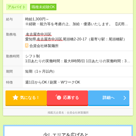
アルバイト
職種未経験OK
時給1,300円～
給与
※経験・能力等を考慮の上、加給・優遇いたします。 【試用期
間】試用期間なし
名古屋市中川区
勤務地
愛知県
名古屋市中川区
尾頭橋2-20-17（最寄り駅：尾頭橋駅）
合資会社林製麺所
シフト制
勤務時間
1日あたりの実働時間：最大8時間/日 1日あたりの実働時間：3時
間～ シフト例 ・11時～14時 ・17時～21時 ※週1からでもOK ※
時間は相談できます
短期（1ヶ月以内）
期間
週1日からOK / 副業・WワークOK
特徴
気になる！
応募する
詳細へ
掲載元企業名
合資会社林製麺所
少しエリアを広げると、