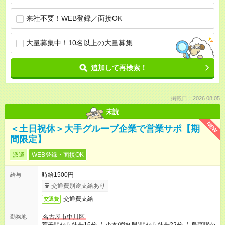
来社不要！WEB登録／面接OK
大量募集中！10名以上の大量募集
追加して再検索！
掲載日：2026.08.05
未読
NEW
＜土日祝休＞大手グループ企業で営業サポ【期
間限定】
派遣
WEB登録・面接OK
時給1500円
給与
交通費別途支給あり
交通費支給
交通費
名古屋市中川区
勤務地