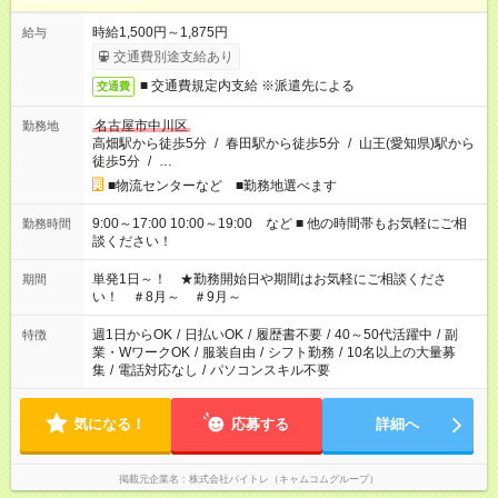
時給1,500円～1,875円
給与
交通費別途支給あり
■ 交通費規定内支給 ※派遣先による
交通費
名古屋市中川区
勤務地
高畑駅から徒歩5分
/
春田駅から徒歩5分
/
山王(愛知県)駅から
徒歩5分
/
…
■物流センターなど ■勤務地選べます
9:00～17:00 10:00～19:00 など ■ 他の時間帯もお気軽にご相
勤務時間
談ください！
単発1日～！ ★勤務開始日や期間はお気軽にご相談くださ
期間
い！ ＃8月～ ＃9月～
週1日からOK
/
日払いOK
/
履歴書不要
/
40～50代活躍中
/
副
特徴
業・WワークOK
/
服装自由
/
シフト勤務
/
10名以上の大量募
集
/
電話対応なし
/
パソコンスキル不要
気になる！
応募する
詳細へ
掲載元企業名
株式会社バイトレ（キャムコムグループ）