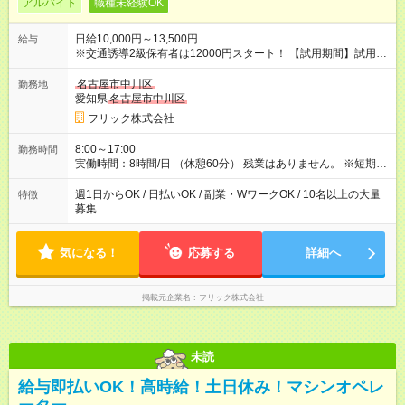
アルバイト
職種未経験OK
日給10,000円～13,500円
給与
※交通誘導2級保有者は12000円スタート！ 【試用期間】試用期
間なし
名古屋市中川区
勤務地
愛知県
名古屋市中川区
フリック株式会社
8:00～17:00
勤務時間
実働時間：8時間/日 （休憩60分） 残業はありません。 ※短期の
募集は行っておりません。予めご了承くださいませ。
週1日からOK / 日払いOK / 副業・WワークOK / 10名以上の大量
特徴
募集
気になる！
応募する
詳細へ
掲載元企業名
フリック株式会社
未読
給与即払いOK！高時給！土日休み！マシンオペレ