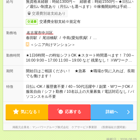
無資格未経験：時給1300円～ 経験者：時給1550円～★日払い
給与
／週払い制度あり（月払いも選べます）※稼働開始時は手続き完
了次第のお支払いとなります。
交通費別途支給あり
交通費全額支給※規定有
交通費
名古屋市中川区
勤務地
春田駅
/
尾頭橋駅
/
中島(愛知県)駅
/
…
＜シニア向けマンション＞
★1日6時間～の時短シフトOK ★スタート時間選べます！ 7:00～
勤務時間
16:00 9:00～17:00 11:00～19:00 など 残業なし！ ※Wワークの
場合、他のお仕事と合わせ週40時間超の就業はご案内できませ
ん ※法令に基づき、週20時間以上勤務は社会保険への加入対象
開始日はご相談ください！ ★急募 ★職場が気に入れば、長期
期間
となります ※労働者派遣法（日雇い派遣の原則禁止）により、
でも働けます！
短時間・短期間の就業はご案内が難しい場合があります
日払いOK
/
履歴書不要
/
40～50代活躍中
/
副業・WワークOK
/
特徴
服装自由
/
シフト勤務
/
10名以上の大量募集
/
電話対応なし
/
パ
ソコンスキル不要
気になる！
応募する
詳細へ
掲載元企業名
マンパワーグループ株式会社 ケアサービス事業部 （医療福祉介護関連）
掲載日：2026.08.05