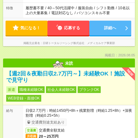
間と、もう1つのお仕事の勤務時間。 合計で週40時間を超える
場合は応募できません。
履歴書不要
/
40～50代活躍中
/
服装自由
/
シフト勤務
/
10名以
特徴
上の大量募集
/
電話対応なし
/
パソコンスキル不要
気になる！
応募する
詳細へ
掲載元企業名
日研トータルソーシング株式会社 メディカルケア事業部
掲載日：2026.08.05
未読
NEW
【週2回＆夜勤日収2.7万円～】未経験OK！施設
で見守り
派遣
職種未経験OK
社会人未経験OK
ブランクOK
WEB登録・面接OK
日収2.7万円：時給1450円×8h＋残業割増（時給1.25×8h）+深夜
給与
割増（時給0.25×5h）
交通費別途支給あり
交通費全額支給
交通費
20～25万円
月収例