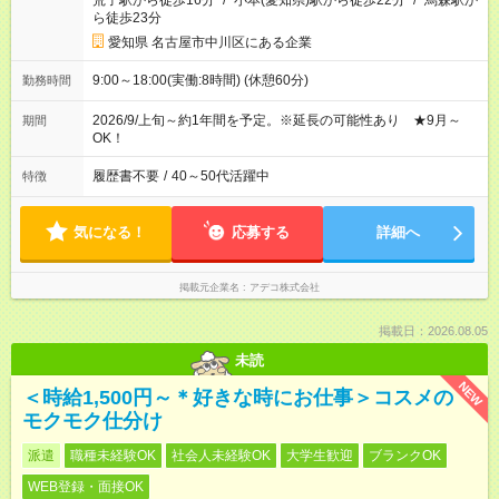
荒子駅から徒歩16分
/
小本(愛知県)駅から徒歩22分
/
烏森駅か
ら徒歩23分
愛知県 名古屋市中川区にある企業
9:00～18:00(実働:8時間) (休憩60分)
勤務時間
2026/9/上旬～約1年間を予定。※延長の可能性あり ★9月～
期間
OK！
履歴書不要
/
40～50代活躍中
特徴
気になる！
応募する
詳細へ
掲載元企業名
アデコ株式会社
掲載日：2026.08.05
未読
NEW
＜時給1,500円～＊好きな時にお仕事＞コスメの
モクモク仕分け
派遣
職種未経験OK
社会人未経験OK
大学生歓迎
ブランクOK
WEB登録・面接OK