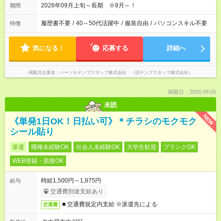
2026年09月上旬～長期 ※9月～！
期間
履歴書不要
/
40～50代活躍中
/
服装自由
/
パソコンスキル不要
特徴
気になる！
応募する
詳細へ
掲載元企業名
パーソルテンプスタッフ株式会社 （旧テンプスタッフ株式会社）
掲載日：2026.08.05
未読
NEW
《単発1日OK！日払い可》＊チラシのモクモク
シール貼り
派遣
職種未経験OK
社会人未経験OK
大学生歓迎
ブランクOK
WEB登録・面接OK
時給1,500円～1,875円
給与
交通費別途支給あり
■ 交通費規定内支給 ※派遣先による
交通費