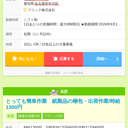
愛知県
名古屋市中川区
フリック株式会社
シフト制
勤務時間
1日あたりの実働時間：最大8時間/日 ★勤務期間 2026年9月16日
~2026年10月23日 短期勤務OK! 期間中フル勤務できる方優遇 ※
週3~5日勤務(勤務日数応相談) ※期間前から勤務スタートも可能
短期（1ヶ月以内）
期間
です! ★勤務時間 8:00~17:00(休憩1時間) ※現場により変動あり
※夜勤シフトあり
日払いOK / 10名以上の大量募集
特徴
気になる！
応募する
詳細へ
掲載元企業名
フリック株式会社
未読
とっても簡単作業 紙製品の梱包・出荷作業/時給
1300円
派遣
職種未経験OK
ブランクOK
時給1300円 日額平均1万円400円/月額21万8400円
給与