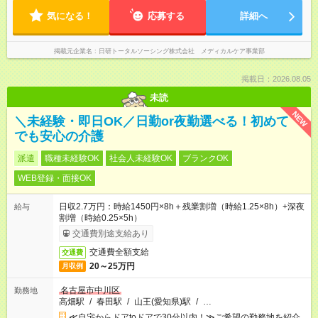
気になる！
応募する
詳細へ
掲載元企業名
日研トータルソーシング株式会社 メディカルケア事業部
掲載日：2026.08.05
未読
NEW
＼未経験・即日OK／日勤or夜勤選べる！初めて
でも安心の介護
派遣
職種未経験OK
社会人未経験OK
ブランクOK
WEB登録・面接OK
日収2.7万円：時給1450円×8h＋残業割増（時給1.25×8h）+深夜
給与
割増（時給0.25×5h）
交通費別途支給あり
交通費全額支給
交通費
20～25万円
月収例
名古屋市中川区
勤務地
高畑駅
/
春田駅
/
山王(愛知県)駅
/
…
≪自宅からドアtoドアで30分以内！≫ご希望の勤務地を紹介