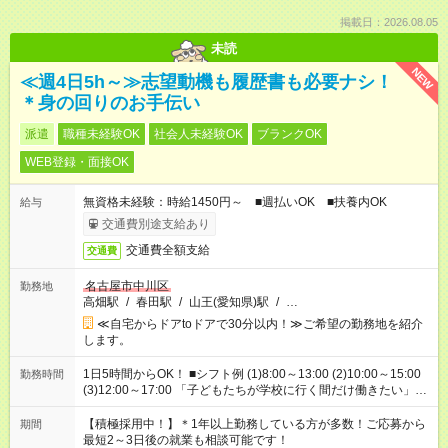
掲載日：2026.08.05
未読
NEW
≪週4日5h～≫志望動機も履歴書も必要ナシ！
＊身の回りのお手伝い
派遣
職種未経験OK
社会人未経験OK
ブランクOK
WEB登録・面接OK
無資格未経験：時給1450円～ ■週払いOK ■扶養内OK
給与
交通費別途支給あり
交通費全額支給
交通費
名古屋市中川区
勤務地
高畑駅
/
春田駅
/
山王(愛知県)駅
/
…
≪自宅からドアtoドアで30分以内！≫ご希望の勤務地を紹介
します。
1日5時間からOK！ ■シフト例 (1)8:00～13:00 (2)10:00～15:00
勤務時間
(3)12:00～17:00 「子どもたちが学校に行く間だけ働きたい」
「余裕を持って夕飯の準備がしたい」 「午前中は働いて、午後
はプライベートの時間にしたい」 など、ご希望を教えてくださ
【積極採用中！】＊1年以上勤務している方が多数！ご応募から
期間
いね。 ※Wワーク希望の方へ 今ご覧のお仕事で希望する勤務時
最短2～3日後の就業も相談可能です！