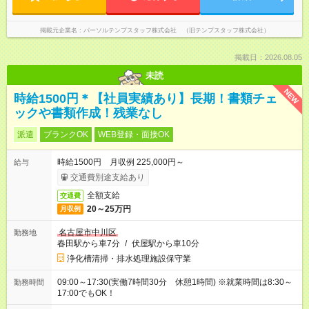
掲載元企業名
パーソルテンプスタッフ株式会社 （旧テンプスタッフ株式会社）
掲載日：2026.08.05
未読
NEW
時給1500円＊【社員実績あり】長期！書類チェ
ックや書類作成！残業なし
派遣
ブランクOK
WEB登録・面接OK
時給1500円 月収例 225,000円～
給与
交通費別途支給あり
全額支給
交通費
20～25万円
月収例
名古屋市中川区
勤務地
春田駅から車7分
/
伏屋駅から車10分
浄化槽清掃・排水処理施設保守業
09:00～17:30(実働7時間30分 休憩1時間) ※就業時間は8:30～
勤務時間
17:00でもOK！