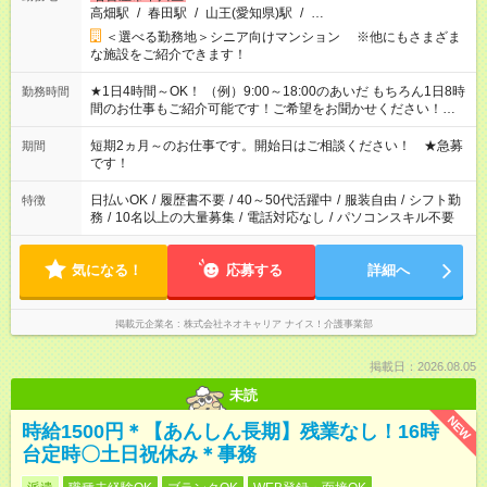
高畑駅
/
春田駅
/
山王(愛知県)駅
/
…
＜選べる勤務地＞シニア向けマンション ※他にもさまざま
な施設をご紹介できます！
★1日4時間～OK！ （例）9:00～18:00のあいだ もちろん1日8時
勤務時間
間のお仕事もご紹介可能です！ご希望をお聞かせください！★家
庭の都合でお休みが必要な場合も遠慮なくご相談ください。 ※
週最低15時間以上の勤務が必要です
短期2ヵ月～のお仕事です。開始日はご相談ください！ ★急募
期間
です！
日払いOK
/
履歴書不要
/
40～50代活躍中
/
服装自由
/
シフト勤
特徴
務
/
10名以上の大量募集
/
電話対応なし
/
パソコンスキル不要
気になる！
応募する
詳細へ
掲載元企業名
株式会社ネオキャリア ナイス！介護事業部
掲載日：2026.08.05
未読
NEW
時給1500円＊【あんしん長期】残業なし！16時
台定時〇土日祝休み＊事務