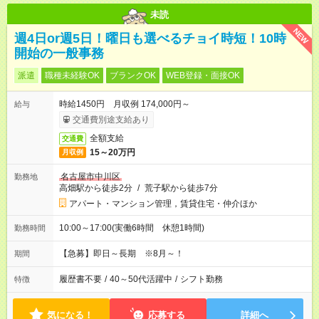
未読
NEW
週4日or週5日！曜日も選べるチョイ時短！10時
開始の一般事務
派遣
職種未経験OK
ブランクOK
WEB登録・面接OK
時給1450円 月収例 174,000円～
給与
交通費別途支給あり
全額支給
交通費
15～20万円
月収例
名古屋市中川区
勤務地
高畑駅から徒歩2分
/
荒子駅から徒歩7分
アパート・マンション管理，賃貸住宅・仲介ほか
10:00～17:00(実働6時間 休憩1時間)
勤務時間
【急募】即日～長期 ※8月～！
期間
履歴書不要
/
40～50代活躍中
/
シフト勤務
特徴
気になる！
応募する
詳細へ