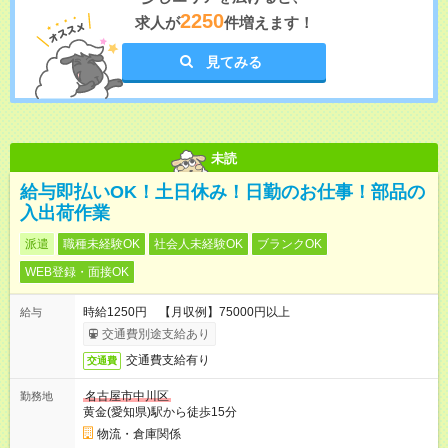
2250
求人が
件増えます！
見てみる
未読
給与即払いOK！土日休み！日勤のお仕事！部品の
入出荷作業
派遣
職種未経験OK
社会人未経験OK
ブランクOK
WEB登録・面接OK
時給1250円 【月収例】75000円以上
給与
交通費別途支給あり
交通費支給有り
交通費
名古屋市中川区
勤務地
黄金(愛知県)駅から徒歩15分
物流・倉庫関係