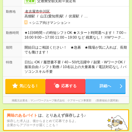
交通費全額支給※規定有
交通費
名古屋市中川区
勤務地
高畑駅
/
山王(愛知県)駅
/
伏屋駅
/
…
＜シニア向けマンション＞
★1日6時間～の時短シフトOK ★スタート時間選べます！ 7:00～
勤務時間
16:00 9:00～17:00 11:00～19:00 など 残業なし！ ※Wワークの
場合、他のお仕事と合わせ週40時間超の就業はご案内できませ
ん ※法令に基づき、週20時間以上勤務は社会保険への加入対象
開始日はご相談ください！ ★急募 ★職場が気に入れば、長期
期間
となります ※労働者派遣法（日雇い派遣の原則禁止）により、
でも働けます！
短時間・短期間の就業はご案内が難しい場合があります
日払いOK
/
履歴書不要
/
40～50代活躍中
/
副業・WワークOK
/
特徴
服装自由
/
シフト勤務
/
10名以上の大量募集
/
電話対応なし
/
パ
ソコンスキル不要
気になる！
応募する
詳細へ
掲載元企業名
マンパワーグループ株式会社 ケアサービス事業部 （医療福祉介護関連）
興味のあるバイト
は、とりあえず保存しよう♪
保存した求人は、後からまとめて応募できるよ。
企業からアプローチが届くことも！