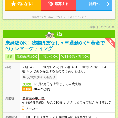
気になる！
応募する
詳細へ
掲載元企業名
株式会社リクルートスタッフィング
掲載日：2026.08.05
未読
NEW
未経験OK！残業ほぼなし▼車通勤OK＊黄金で
のテレマーケティング
派遣
職種未経験OK
ブランクOK
WEB登録・面接OK
時給1451円 月収例 23万円 時給1451円×実働8h×週5日×4
給与
週 ※月収例を保証するものではありません。
交通費別途支給あり
1ヶ月3万円を上限として実費支給
交通費
20～25万円
月収例
名古屋市中川区
勤務地
黄金(愛知県)駅から徒歩10分
/
ささしまライブ駅から徒歩23分
メーカー
09:00-18:00（休憩60分）実働8時間（残業少なめ！）
勤務時間