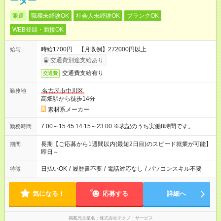
ーター
派遣
職種未経験OK
社会人未経験OK
ブランクOK
WEB登録・面接OK
時給1700円 【月収例】272000円以上
給与
交通費別途支給あり
交通費支給有り
交通費
名古屋市中川区
勤務地
高畑駅から徒歩14分
素材系メーカー
7:00～15:45 14:15～23:00 ※表記のうち実働8時間です。
勤務時間
長期【ご応募から1週間以内(最短2日目)のスピード就業が可能】
期間
即日～
日払いOK
/
履歴書不要
/
電話対応なし
/
パソコンスキル不要
特徴
気になる！
応募する
詳細へ
掲載元企業名
株式会社テクノ・サービス