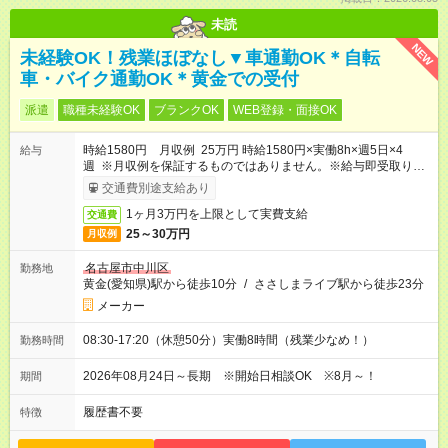
未読
NEW
未経験OK！残業ほぼなし▼車通勤OK＊自転
車・バイク通勤OK＊黄金での受付
派遣
職種未経験OK
ブランクOK
WEB登録・面接OK
時給1580円 月収例 25万円 時給1580円×実働8h×週5日×4
給与
週 ※月収例を保証するものではありません。※給与即受取りサ
ービス利用可（利用条件有）
交通費別途支給あり
1ヶ月3万円を上限として実費支給
交通費
25～30万円
月収例
名古屋市中川区
勤務地
黄金(愛知県)駅から徒歩10分
/
ささしまライブ駅から徒歩23分
メーカー
08:30-17:20（休憩50分）実働8時間（残業少なめ！）
勤務時間
2026年08月24日～長期 ※開始日相談OK ※8月～！
期間
履歴書不要
特徴