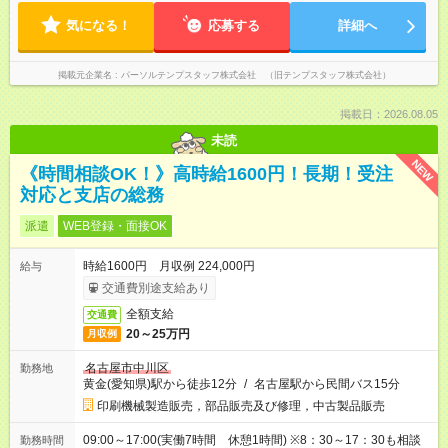
気になる！
応募する
詳細へ
掲載元企業名
パーソルテンプスタッフ株式会社 （旧テンプスタッフ株式会社）
掲載日：2026.08.05
未読
NEW
《時間相談OK！》高時給1600円！長期！受注
対応と支店の総務
派遣
WEB登録・面接OK
時給1600円 月収例 224,000円
給与
交通費別途支給あり
全額支給
交通費
20～25万円
月収例
名古屋市中川区
勤務地
黄金(愛知県)駅から徒歩12分
/
名古屋駅から民間バス15分
印刷機械製造販売，部品販売及び修理，中古製品販売
09:00～17:00(実働7時間 休憩1時間) ※8：30～17：30も相談
勤務時間