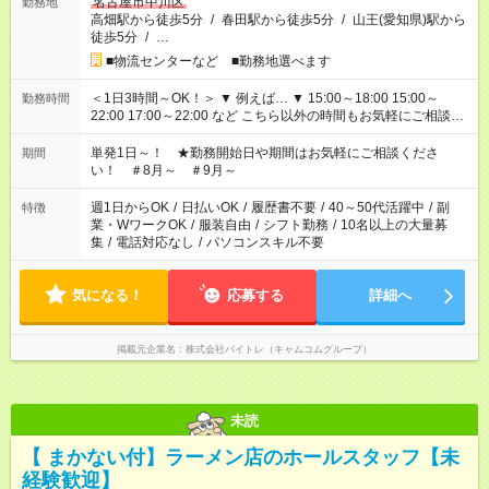
名古屋市中川区
勤務地
高畑駅から徒歩5分
/
春田駅から徒歩5分
/
山王(愛知県)駅から
徒歩5分
/
…
■物流センターなど ■勤務地選べます
＜1日3時間～OK！＞ ▼ 例えば… ▼ 15:00～18:00 15:00～
勤務時間
22:00 17:00～22:00 など こちら以外の時間もお気軽にご相談く
ださい！
単発1日～！ ★勤務開始日や期間はお気軽にご相談くださ
期間
い！ ＃8月～ ＃9月～
週1日からOK
/
日払いOK
/
履歴書不要
/
40～50代活躍中
/
副
特徴
業・WワークOK
/
服装自由
/
シフト勤務
/
10名以上の大量募
集
/
電話対応なし
/
パソコンスキル不要
気になる！
応募する
詳細へ
掲載元企業名
株式会社バイトレ（キャムコムグループ）
未読
【 まかない付】ラーメン店のホールスタッフ【未
経験歓迎】