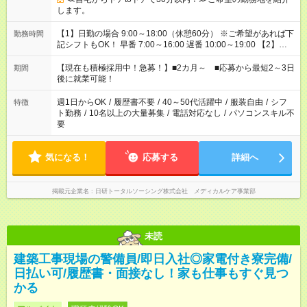
します。
【1】日勤の場合 9:00～18:00（休憩60分） ※ご希望があれば下
勤務時間
記シフトもOK！ 早番 7:00～16:00 遅番 10:00～19:00 【2】夜
勤の場合 16:30～翌9:30 16:30～翌10:30など ※Wワーク希望の
方へ 今ご覧のお仕事で希望する勤務時間と、もう1つのお仕事の
【現在も積極採用中！急募！】■2カ月～ ■応募から最短2～3日
期間
勤務時間。 合計で週40時間を超える場合は応募できません。
後に就業可能！
週1日からOK
/
履歴書不要
/
40～50代活躍中
/
服装自由
/
シフ
特徴
ト勤務
/
10名以上の大量募集
/
電話対応なし
/
パソコンスキル不
要
気になる！
応募する
詳細へ
掲載元企業名
日研トータルソーシング株式会社 メディカルケア事業部
未読
建築工事現場の警備員/即日入社◎家電付き寮完備/
日払い可/履歴書・面接なし！家も仕事もすぐ見つ
かる