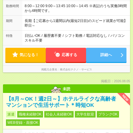
8:00～12:00 9:00～13:45 10:00～14:45 ※表記のうち実働3時間
勤務時間
から4時間です。
長期【ご応募から1週間以内(最短2日目)のスピード就業が可能】
期間
即日～
日払いOK
/
履歴書不要
/
シフト勤務
/
電話対応なし
/
パソコン
特徴
スキル不要
気になる！
応募する
詳細へ
掲載元企業名
株式会社テクノ・サービス
掲載日：2026.08.05
未読
NEW
【8月～OK！週2日～】ホテルライクな高齢者
マンションで生活サポート＊時短OK
派遣
職種未経験OK
社会人未経験OK
大学生歓迎
ブランクOK
WEB登録・面接OK