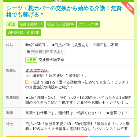
NEW
シーツ・枕カバーの交換から始める介護！無資
格でも稼げる＊
派遣
職種未経験OK
社会人未経験OK
ブランクOK
WEB登録・面接OK
時給1400円～ ■日払いOK（規定あり）※即日払い不可
給与
交通費別途支給あり
交通費全額支給
交通費
名古屋市西区
勤務地
上小田井駅
/
庄内通駅
/
栄生駅
/
…
＜近所で働ける！選べる勤務地＞初めてでも安心！ピッタリ
の介護施設や病院をご紹介！
★1日4時間～OK！ （例）9:00～18:00のあいだ もちろん1日8時
勤務時間
間のお仕事もご紹介可能です！ご希望をお聞かせください！★家
庭の都合でお休みが必要な場合も遠慮なくご相談ください。 ※
週最低15時間以上の勤務が必要です
長期のお仕事です。開始日はご相談ください！ ★急募です！
期間
日払いOK
/
履歴書不要
/
40～50代活躍中
/
服装自由
/
シフト勤
特徴
務
/
10名以上の大量募集
/
電話対応なし
/
パソコンスキル不要