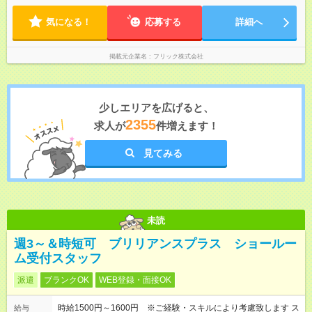
気になる！
応募する
詳細へ
掲載元企業名
フリック株式会社
少しエリアを広げると、
2355
求人が
件増えます！
見てみる
未読
週3～＆時短可 ブリリアンスプラス ショールー
ム受付スタッフ
派遣
ブランクOK
WEB登録・面接OK
時給1500円～1600円 ※ご経験・スキルにより考慮致します ス
給与