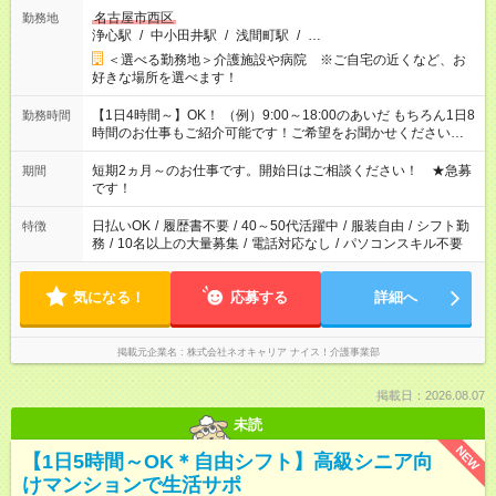
名古屋市西区
勤務地
浄心駅
/
中小田井駅
/
浅間町駅
/
…
＜選べる勤務地＞介護施設や病院 ※ご自宅の近くなど、お
好きな場所を選べます！
【1日4時間～】OK！ （例）9:00～18:00のあいだ もちろん1日8
勤務時間
時間のお仕事もご紹介可能です！ご希望をお聞かせください！
その他の時間帯もあなたのライフスタイルに合わせて お選びい
ただけます！ 【シフト固定もOK】★家庭の都合でお休みが必要
短期2ヵ月～のお仕事です。開始日はご相談ください！ ★急募
期間
な場合も遠慮なくご相談ください。 ※週最低15時間以上の勤務
です！
が必要です
日払いOK
/
履歴書不要
/
40～50代活躍中
/
服装自由
/
シフト勤
特徴
務
/
10名以上の大量募集
/
電話対応なし
/
パソコンスキル不要
気になる！
応募する
詳細へ
掲載元企業名
株式会社ネオキャリア ナイス！介護事業部
掲載日：2026.08.07
未読
NEW
【1日5時間～OK＊自由シフト】高級シニア向
けマンションで生活サポ