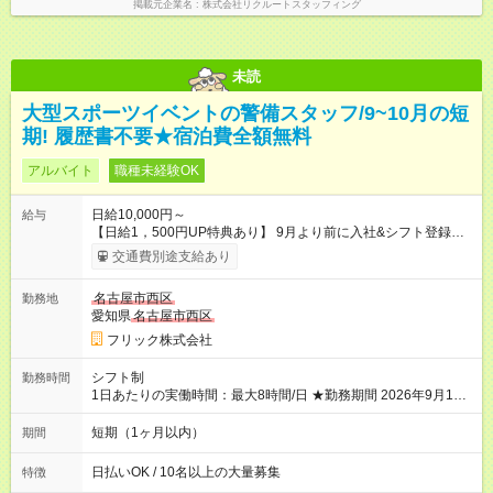
掲載元企業名
株式会社リクルートスタッフィング
未読
大型スポーツイベントの警備スタッフ/9~10月の短
期! 履歴書不要★宿泊費全額無料
アルバイト
職種未経験OK
日給10,000円～
給与
【日給1，500円UP特典あり】 9月より前に入社&シフト登録す
ると 期間中(9/16~10/23) の日給がUP! 日給1万1500円でしっか
交通費別途支給あり
り稼げます♪ 【試用期間】試用期間なし
名古屋市西区
勤務地
愛知県
名古屋市西区
フリック株式会社
シフト制
勤務時間
1日あたりの実働時間：最大8時間/日 ★勤務期間 2026年9月16日
~2026年10月23日 短期勤務OK! 期間中フル勤務できる方優遇 ※
週3~5日勤務(勤務日数応相談) ※期間前から勤務スタートも可能
短期（1ヶ月以内）
期間
です! ★勤務時間 8:00~17:00(休憩1時間) ※現場により変動あり
※夜勤シフトあり
日払いOK / 10名以上の大量募集
特徴