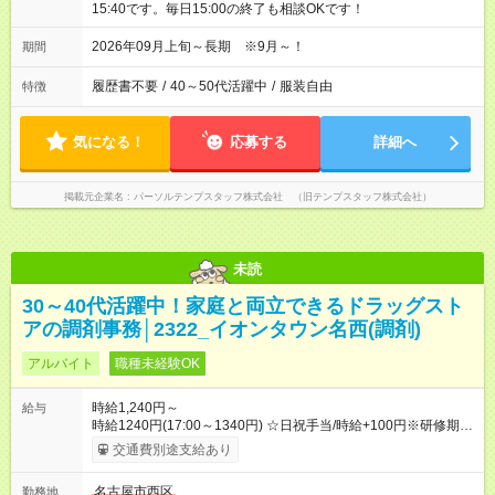
15:40です。毎日15:00の終了も相談OKです！
2026年09月上旬～長期 ※9月～！
期間
履歴書不要
/
40～50代活躍中
/
服装自由
特徴
気になる！
応募する
詳細へ
掲載元企業名
パーソルテンプスタッフ株式会社 （旧テンプスタッフ株式会社）
未読
30～40代活躍中！家庭と両立できるドラッグスト
アの調剤事務│2322_イオンタウン名西(調剤)
アルバイト
職種未経験OK
時給1,240円～
給与
時給1240円(17:00～1340円) ☆日祝手当/時給+100円※研修期間
3ヶ月以降、社内試験による更新判定あり 社内試験合格後、時給
交通費別途支給あり
＋50～100円の昇給あり （大学生は＋20円） 試用期間あり：入
社日から3ヶ月間／本採用と待遇は変わりません。 【試用期間】
名古屋市西区
勤務地