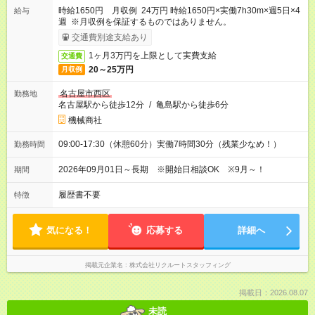
時給1650円 月収例 24万円 時給1650円×実働7h30m×週5日×4
給与
週 ※月収例を保証するものではありません。
交通費別途支給あり
1ヶ月3万円を上限として実費支給
交通費
20～25万円
月収例
名古屋市西区
勤務地
名古屋駅から徒歩12分
/
亀島駅から徒歩6分
機械商社
09:00-17:30（休憩60分）実働7時間30分（残業少なめ！）
勤務時間
2026年09月01日～長期 ※開始日相談OK ※9月～！
期間
履歴書不要
特徴
気になる！
応募する
詳細へ
掲載元企業名
株式会社リクルートスタッフィング
掲載日：2026.08.07
未読