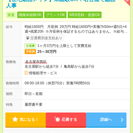
人事
派遣
職種未経験OK
ブランクOK
WEB登録・面接OK
時給1600円 月収例 29万円 時給1600円×実働7h50m×週5日×4
給与
週+残業20h ※月収例を保証するものではありません。※給与即
受取りサービス利用可（利用条件有）
交通費別途支給あり
1ヶ月3万円を上限として実費支給
交通費
25～30万円
月収例
名古屋市西区
勤務地
名古屋駅から徒歩7分
/
亀島駅から徒歩7分
情報処理サ－ビス
09:00-18:00（休憩70分）実働7時間50分
勤務時間
即日～長期
期間
履歴書不要
特徴
気になる！
応募する
詳細へ