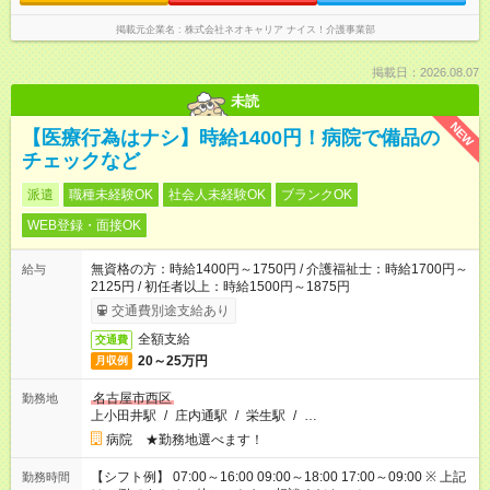
掲載元企業名
株式会社ネオキャリア ナイス！介護事業部
掲載日：2026.08.07
未読
NEW
【医療行為はナシ】時給1400円！病院で備品の
チェックなど
派遣
職種未経験OK
社会人未経験OK
ブランクOK
WEB登録・面接OK
無資格の方：時給1400円～1750円 / 介護福祉士：時給1700円～
給与
2125円 / 初任者以上：時給1500円～1875円
交通費別途支給あり
全額支給
交通費
20～25万円
月収例
名古屋市西区
勤務地
上小田井駅
/
庄内通駅
/
栄生駅
/
…
病院 ★勤務地選べます！
【シフト例】 07:00～16:00 09:00～18:00 17:00～09:00 ※ 上記
勤務時間