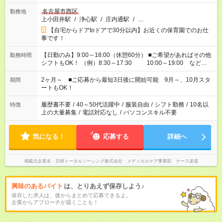
名古屋市西区
勤務地
上小田井駅
/
浄心駅
/
庄内通駅
/
…
【自宅からドアtoドアで30分以内】お近くの保育園でのお仕
事です！
【日勤のみ】9:00～18:00（休憩60分） ■ご希望があればその他
勤務時間
シフトもOK！ （例）8:30～17:30 10:00～19:00 など
「家族とお休みを合わせたい」 「余裕を持って夕飯の準備がし
たい」 「できれば残業はしたくない」 など、ご希望があれば教
2ヶ月～ ■ご応募から最短3日後に開始可能 9月～、10月スタ
期間
えてくださいね。 ※Wワーク希望の方へ 今ご覧のお仕事で希望
ートもOK！
する勤務時間と、もう1つのお仕事の勤務時間。 合計で週40時
間を超える場合は応募できません
履歴書不要
/
40～50代活躍中
/
服装自由
/
シフト勤務
/
10名以
特徴
上の大量募集
/
電話対応なし
/
パソコンスキル不要
気になる！
応募する
詳細へ
掲載元企業名
日研トータルソーシング株式会社 メディカルケア事業部 ナース派遣
興味のあるバイト
は、とりあえず保存しよう♪
保存した求人は、後からまとめて応募できるよ。
企業からアプローチが届くことも！