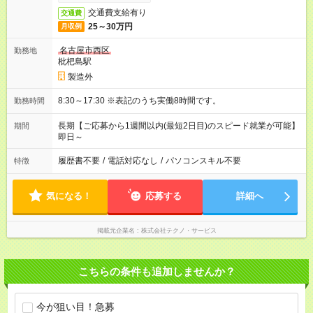
交通費支給有り
交通費
25～30万円
月収例
名古屋市西区
勤務地
枇杷島駅
製造外
8:30～17:30 ※表記のうち実働8時間です。
勤務時間
長期【ご応募から1週間以内(最短2日目)のスピード就業が可能】
期間
即日～
履歴書不要
/
電話対応なし
/
パソコンスキル不要
特徴
気になる！
応募する
詳細へ
掲載元企業名
株式会社テクノ・サービス
こちらの条件も追加しませんか？
今が狙い目！急募