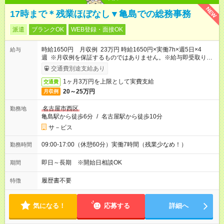
NEW
17時まで＊残業ほぼなし▼亀島での総務事務
派遣
ブランクOK
WEB登録・面接OK
時給1650円 月収例 23万円 時給1650円×実働7h×週5日×4
給与
週 ※月収例を保証するものではありません。※給与即受取りサ
ービス利用可（利用条件有）
交通費別途支給あり
1ヶ月3万円を上限として実費支給
交通費
20～25万円
月収例
名古屋市西区
勤務地
亀島駅から徒歩6分
/
名古屋駅から徒歩10分
サ－ビス
09:00-17:00（休憩60分）実働7時間（残業少なめ！）
勤務時間
即日～長期 ※開始日相談OK
期間
履歴書不要
特徴
気になる！
応募する
詳細へ