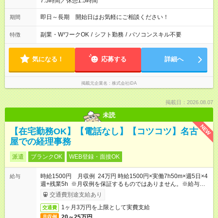
7.5時間／休憩1.5時間
即日～長期 開始日はお気軽にご相談ください！
期間
副業・WワークOK
/
シフト勤務
/
パソコンスキル不要
特徴
気になる！
応募する
詳細へ
掲載元企業名
株式会社iDA
掲載日：2026.08.07
未読
NEW
【在宅勤務OK】【電話なし】【コツコツ】名古
屋での経理事務
派遣
ブランクOK
WEB登録・面接OK
時給1500円 月収例 24万円 時給1500円×実働7h50m×週5日×4
給与
週+残業5h ※月収例を保証するものではありません。※給与即受
取りサービス利用可（利用条件有）
交通費別途支給あり
1ヶ月3万円を上限として実費支給
交通費
20～25万円
月収例