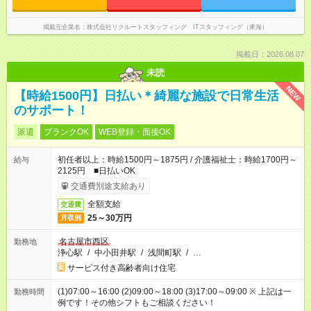
掲載元企業名
株式会社リクルートスタッフィング ITスタッフィング（東海）
掲載日：2026.08.07
未読
NEW
【時給1500円】日払い＊綺麗な施設で日常生活
のサポート！
派遣
ブランクOK
WEB登録・面接OK
初任者以上：時給1500円～1875円 / 介護福祉士：時給1700円～
給与
2125円 ■日払いOK
交通費別途支給あり
全額支給
交通費
25～30万円
月収例
名古屋市西区
勤務地
浄心駅
/
中小田井駅
/
浅間町駅
/
…
サービス付き高齢者向け住宅
(1)07:00～16:00 (2)09:00～18:00 (3)17:00～09:00 ※ 上記は一
勤務時間
例です！その他シフトもご相談ください！