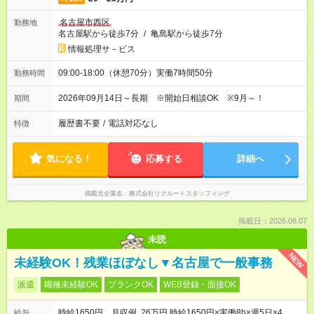
名古屋市西区
勤務地
名古屋駅から徒歩7分
/
亀島駅から徒歩7分
情報処理サ－ビス
09:00-18:00（休憩70分）実働7時間50分
勤務時間
2026年09月14日～長期 ※開始日相談OK ※9月～！
期間
履歴書不要
/
電話対応なし
特徴
気になる！
応募する
詳細へ
掲載元企業名
株式会社リクルートスタッフィング
掲載日：2026.08.07
未読
NEW
未経験OK！残業ほぼなし▼名古屋で一般事務
派遣
職種未経験OK
ブランクOK
WEB登録・面接OK
時給1650円 月収例 26万円 時給1650円×実働8h×週5日×4
給与