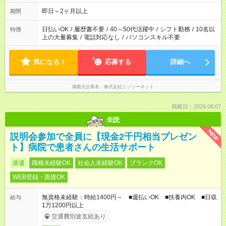
即日～2ヶ月以上
期間
日払いOK
/
履歴書不要
/
40～50代活躍中
/
シフト勤務
/
10名以
特徴
上の大量募集
/
電話対応なし
/
パソコンスキル不要
気になる！
応募する
詳細へ
掲載元企業名
株式会社ニッソーネット
掲載日：2026.08.07
未読
NEW
説明会参加で全員に【現金2千円相当プレゼン
ト】病院で患者さんの生活サポート
派遣
職種未経験OK
社会人未経験OK
ブランクOK
WEB登録・面接OK
無資格未経験：時給1400円～ ■週払いOK ■扶養内OK ■日収
給与
1万1200円以上
交通費別途支給あり