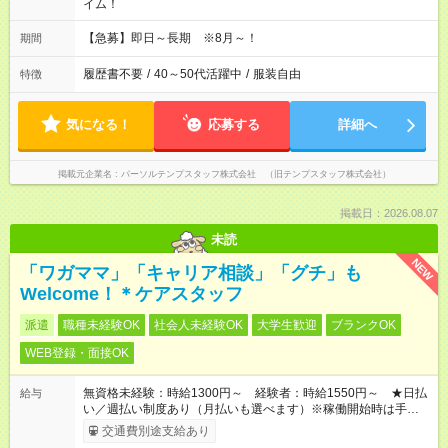
イム！
【急募】即日～長期 ※8月～！
期間
履歴書不要
/
40～50代活躍中
/
服装自由
特徴
気になる！
応募する
詳細へ
掲載元企業名
パーソルテンプスタッフ株式会社 （旧テンプスタッフ株式会社）
掲載日：2026.08.07
未読
NEW
「ワガママ」「キャリア相談」「グチ」も
Welcome！＊ケアスタッフ
派遣
職種未経験OK
社会人未経験OK
大学生歓迎
ブランクOK
WEB登録・面接OK
無資格未経験：時給1300円～ 経験者：時給1550円～ ★日払
給与
い／週払い制度あり（月払いも選べます）※稼働開始時は手続き
完了次第のお支払いとなります。
交通費別途支給あり