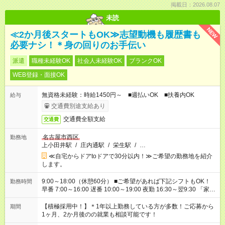
掲載日：2026.08.07
未読
NEW
≪2か月後スタートもOK≫志望動機も履歴書も
必要ナシ！＊身の回りのお手伝い
派遣
職種未経験OK
社会人未経験OK
ブランクOK
WEB登録・面接OK
無資格未経験：時給1450円～ ■週払いOK ■扶養内OK
給与
交通費別途支給あり
交通費全額支給
交通費
名古屋市西区
勤務地
上小田井駅
/
庄内通駅
/
栄生駅
/
…
≪自宅からドアtoドアで30分以内！≫ご希望の勤務地を紹介
します。
9:00～18:00（休憩60分） ■ご希望があれば下記シフトもOK！
勤務時間
早番 7:00～16:00 遅番 10:00～19:00 夜勤 16:30～翌9:30 「家族
と休みを合わせたい」 「余裕を持って夕飯の準備がしたい」
「できれば残業はしたくない」 など、ご希望を教えてください
【積極採用中！】＊1年以上勤務している方が多数！ご応募から
期間
ね。 ※Wワーク希望の方へ 今ご覧のお仕事で希望する勤務時間
1ヶ月、2か月後のの就業も相談可能です！
と、もう1つのお仕事の勤務時間が 合計で週40時間を超える場