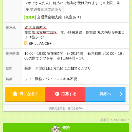
マホでかんたんに前払いで給与が受け取れます（※上限、条件
あり）
交通費別途支給あり
交通費全額支給（規定あり）
交通費
名古屋市西区
勤務地
愛知県
名古屋市西区
地下鉄桜通線・鶴舞線 丸の内駅 8番出口
より徒歩8分
BRILLIANCE+
10:00～19:00 実働8時間 休憩1時間 勤務時間：10:00～19：
勤務時間
00の間でシフト制 ※1日6時間～OK
長期 ※開始日はお気軽にご相談ください
期間
シフト勤務
/
パソコンスキル不要
特徴
気になる！
応募する
詳細へ
掲載元企業名
株式会社iDA
掲載日：2026.08.07
未読