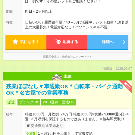
は一例です！その他シフトもご相談ください！
即日～2ヶ月以上
期間
日払いOK
/
履歴書不要
/
40～50代活躍中
/
シフト勤務
/
10名以
特徴
上の大量募集
/
電話対応なし
/
パソコンスキル不要
気になる！
応募する
詳細へ
掲載元企業名
株式会社ニッソーネット
掲載日：2026.08.07
未読
NEW
残業ほぼなし▼車通勤OK＊自転車・バイク通勤
OK＊名古屋での営業事務
派遣
ブランクOK
WEB登録・面接OK
時給1650円 月収例 24万円 時給1650円×実働7h30m×週5日×4
給与
週 ※月収例を保証するものではありません。※給与即受取りサ
ービス利用可（利用条件有）
交通費別途支給あり
1ヶ月3万円を上限として実費支給
交通費