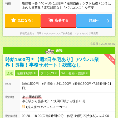
合は応募できません。
履歴書不要
/
40～50代活躍中
/
服装自由
/
シフト勤務
/
10名以
特徴
上の大量募集
/
電話対応なし
/
パソコンスキル不要
気になる！
応募する
詳細へ
掲載元企業名
日研トータルソーシング株式会社 メディカルケア事業部
掲載日：2026.08.07
未読
NEW
時給1500円＊【週2日在宅あり】アパレル業
界！長期！事務サポート！残業なし
派遣
職種未経験OK
ブランクOK
WEB登録・面接OK
時給1500円 ●月収例：241,290円（時給1500円×7.66時間×21
給与
日）
名古屋市西区
勤務地
浄心駅から徒歩3分
/
浅間町駅から徒歩13分
●婦人服のアパレルメーカー♪
09:20～18:00(実働7時間40分 休憩1時間) ※(火)(木)のみ7:00～
勤務時間