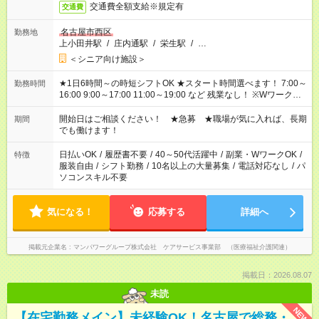
交通費全額支給※規定有
交通費
名古屋市西区
勤務地
上小田井駅
/
庄内通駅
/
栄生駅
/
…
＜シニア向け施設＞
★1日6時間～の時短シフトOK ★スタート時間選べます！ 7:00～
勤務時間
16:00 9:00～17:00 11:00～19:00 など 残業なし！ ※Wワークの
場合、他のお仕事と合わせ週40時間超の就業はご案内できませ
ん ※法令に基づき、週20時間以上勤務は社会保険への加入対象
開始日はご相談ください！ ★急募 ★職場が気に入れば、長期
期間
となります ※労働者派遣法（日雇い派遣の原則禁止）により、
でも働けます！
短時間・短期間の就業はご案内が難しい場合があります
日払いOK
/
履歴書不要
/
40～50代活躍中
/
副業・WワークOK
/
特徴
服装自由
/
シフト勤務
/
10名以上の大量募集
/
電話対応なし
/
パ
ソコンスキル不要
気になる！
応募する
詳細へ
掲載元企業名
マンパワーグループ株式会社 ケアサービス事業部 （医療福祉介護関連）
掲載日：2026.08.07
未読
NEW
【在宅勤務メイン】未経験OK！名古屋で総務・