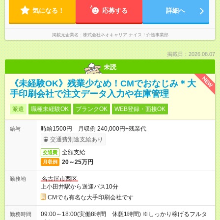
気になる！
応募する
詳細へ
掲載元企業名
株式会社ネオキャリア ナイス！介護事業部
掲載日：2026.08.07
未読
NEW
《未経験OK》残業少なめ！CMでおなじみ＊大
手印刷会社で注文データ入力や在庫管理
派遣
職種未経験OK
ブランクOK
WEB登録・面接OK
時給1500円 月収例 240,000円+残業代
給与
交通費別途支給あり
全額支給
交通費
20～25万円
月収例
名古屋市西区
勤務地
上小田井駅から送迎バス10分
CMでも有名な大手印刷会社です
09:00～18:00(実働8時間 休憩1時間) ※しっかり稼げるフルタ
勤務時間