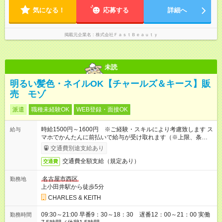
気になる！
応募する
詳細へ
掲載元企業名
株式会社ＦａｓｔＢｅａｕｔｙ
未読
明るい髪色・ネイルOK【チャールズ＆キース】販
売 モゾ
派遣
職種未経験OK
WEB登録・面接OK
時給1500円～1600円 ※ご経験・スキルにより考慮致します ス
給与
マホでかんたんに前払いで給与が受け取れます（※上限、条件
あり）
交通費別途支給あり
交通費全額支給（規定あり）
交通費
名古屋市西区
勤務地
上小田井駅から徒歩5分
CHARLES & KEITH
09:30～21:00 早番9：30～18：30 遅番12：00～21：00 実働
勤務時間