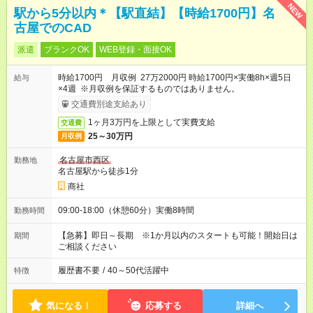
NEW
駅から5分以内＊【駅直結】【時給1700円】名
古屋でのCAD
派遣
ブランクOK
WEB登録・面接OK
時給1700円 月収例 27万2000円 時給1700円×実働8h×週5日
給与
×4週 ※月収例を保証するものではありません。
交通費別途支給あり
1ヶ月3万円を上限として実費支給
交通費
25～30万円
月収例
名古屋市西区
勤務地
名古屋駅から徒歩1分
商社
09:00-18:00（休憩60分）実働8時間
勤務時間
【急募】即日～長期 ※1か月以内のスタートも可能！開始日は
期間
ご相談ください
履歴書不要
/
40～50代活躍中
特徴
気になる！
応募する
詳細へ