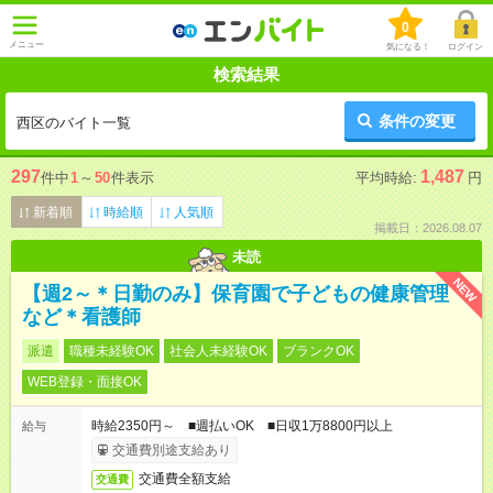
0
メニュー
気になる！
ログイン
検索結果
条件の変更
西区のバイト一覧
297
1,487
件中
1
～
50
件表示
平均時給:
円
新着順
時給順
人気順
掲載日：2026.08.07
未読
NEW
【週2～＊日勤のみ】保育園で子どもの健康管理
など＊看護師
派遣
職種未経験OK
社会人未経験OK
ブランクOK
WEB登録・面接OK
時給2350円～ ■週払いOK ■日収1万8800円以上
給与
交通費別途支給あり
交通費全額支給
交通費