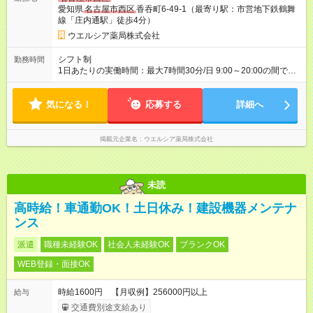
試用期間あり 試用期間の長さ：3ヶ月 雇用形態、給与は本採用
愛知県
名古屋市西区
香吞町6-49-1（最寄り駅：市営地下鉄鶴舞
時と同じです。
線「庄内通駅」徒歩4分）
ウエルシア薬局株式会社
シフト制
勤務時間
1日あたりの実働時間：最大7時間30分/日 9:00～20:00の間で1
日7.5時間の勤務 ☆週3～5日の勤務 ※勤務曜日応相談 ☆未経
験・無資格可
気になる！
応募する
詳細へ
掲載元企業名
ウエルシア薬局株式会社
未読
高時給！車通勤OK！土日休み！建設機器メンテナ
ンス
派遣
職種未経験OK
社会人未経験OK
ブランクOK
WEB登録・面接OK
時給1600円 【月収例】256000円以上
給与
交通費別途支給あり