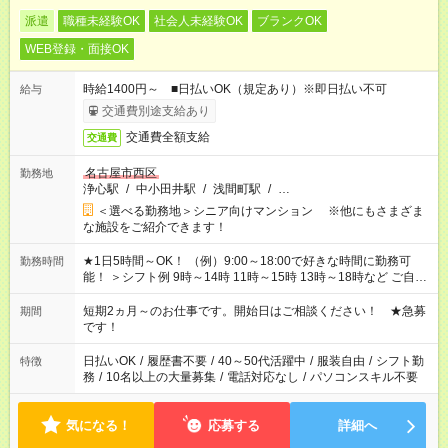
派遣
職種未経験OK
社会人未経験OK
ブランクOK
WEB登録・面接OK
時給1400円～ ■日払いOK（規定あり）※即日払い不可
給与
交通費別途支給あり
交通費全額支給
交通費
名古屋市西区
勤務地
浄心駅
/
中小田井駅
/
浅間町駅
/
…
＜選べる勤務地＞シニア向けマンション ※他にもさまざま
な施設をご紹介できます！
★1日5時間～OK！ （例）9:00～18:00で好きな時間に勤務可
勤務時間
能！ ＞シフト例 9時～14時 11時～15時 13時～18時など ご自身
のご都合に合わせて勤務時間をご相談ください！ ★家庭の都合
でお休みや時間の調整が必要な場合も遠慮なくご相談くださ
短期2ヵ月～のお仕事です。開始日はご相談ください！ ★急募
期間
い。
です！
日払いOK
/
履歴書不要
/
40～50代活躍中
/
服装自由
/
シフト勤
特徴
務
/
10名以上の大量募集
/
電話対応なし
/
パソコンスキル不要
気になる！
応募する
詳細へ