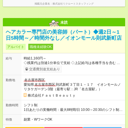
掲載元企業名
株式会社リクルートスタッフィング
未読
ヘアカラー専門店の美容師（パート）◆週2日～1
日5時間～／時間外なし／イオンモール則武新町店
アルバイト
職種未経験OK
時給1,160円～
給与
◇残業代は別途1分単位で支給 ◇上記給与は各種手当を含む ◇毎
月インセンティブポイント付与 ・店舗売上や入客人数などに応
交通費別途支給あり
じてインセンティブポイントを付与 ・ポイントは6ヶ月に一度引
き出し可能 ◇半年に1回の昇給制度（3人に1人以上が昇給） ◇管
名古屋市西区
勤務地
理美容師手当あり 研修期間6ヶ月間は以下給与のみ変更あり 時
愛知県
名古屋市西区
則武新町３丁目１－１７ イオンモールノ
給1140円 ※交通費支給（全額支給） ※給与に関しては2025年度
リタケガーデン3階（最寄り駅：JR「名古屋駅」）
の最低賃金を反映済み ※各都道府県の施行月より適応、入社時
期によっては変動の可能性あり 詳細は、採用担当へお問い合わ
株式会社ＦａｓｔＢｅａｕｔｙ
せください 【試用期間】試用期間なし
シフト制
勤務時間
1日あたりの実働時間：最大8時間/日 10:00～20:30のシフト制
週2日～、1日5時間～OK シフトはご希望を伺いながら相談のう
え決定します 扶養内勤務・ダブルワークOK
副業・WワークOK
特徴