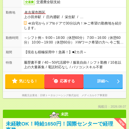
交通費全額支給
交通費
名古屋市西区
勤務地
上小田井駅
/
庄内通駅
/
栄生駅
/
…
≪自宅からドアtoドアで30分以内！≫ご希望の勤務地を紹介
します。
～シフト例～ 9:00～18:00（休憩60分） 7:00～16:00（休憩60
勤務時間
分） 10:00～19:00（休憩60分） ※Wワーク希望の方へ 今ご覧の
お仕事で希望する勤務時間と、もう1つのお仕事の勤務時間の合
計が 週40時間を超えなければOKです。
【現在も積極採用中！急募！】■2カ月～
期間
履歴書不要
/
40～50代活躍中
/
服装自由
/
シフト勤務
/
10名以
特徴
上の大量募集
/
電話対応なし
/
パソコンスキル不要
気になる！
応募する
詳細へ
掲載元企業名
日研トータルソーシング株式会社 メディカルケア事業部
掲載日：2026.08.07
未読
NEW
未経験OK！時給1650円！国際センターで経理