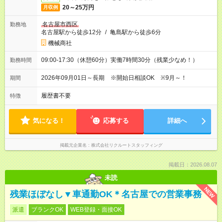
20～25万円
月収例
名古屋市西区
勤務地
名古屋駅から徒歩12分
/
亀島駅から徒歩6分
機械商社
09:00-17:30（休憩60分）実働7時間30分（残業少なめ！）
勤務時間
2026年09月01日～長期 ※開始日相談OK ※9月～！
期間
履歴書不要
特徴
気になる！
応募する
詳細へ
掲載元企業名
株式会社リクルートスタッフィング
掲載日：2026.08.07
未読
NEW
残業ほぼなし▼車通勤OK＊名古屋での営業事務
派遣
ブランクOK
WEB登録・面接OK