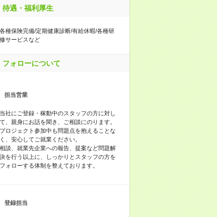
待遇・福利厚生
各種保険完備/定期健康診断/有給休暇/各種研
修サービスなど
フォローについて
担当営業
当社にご登録・稼動中のスタッフの方に対し
て、親身にお話を聞き、ご相談にのります。
プロジェクト参加中も問題点を抱えることな
く、安心してご就業ください。
相談、就業先企業への報告、提案など問題解
決を行う以上に、しっかりとスタッフの方を
フォローする体制を整えております。
登録担当