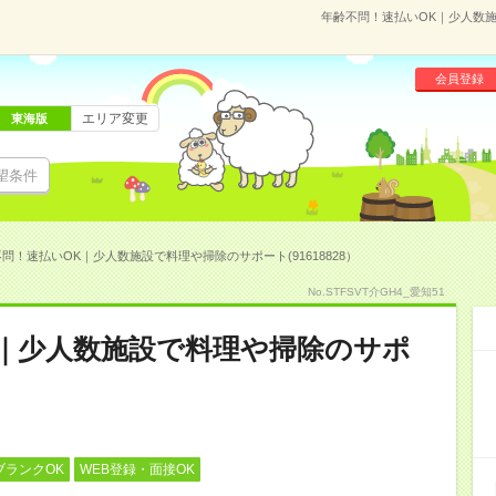
年齢不問！速払いOK｜少人数施
会員登録
エリア変更
東海版
望条件
問！速払いOK｜少人数施設で料理や掃除のサポート(91618828）
No.STFSVT介GH4_愛知51
K｜少人数施設で料理や掃除のサポ
ブランクOK
WEB登録・面接OK