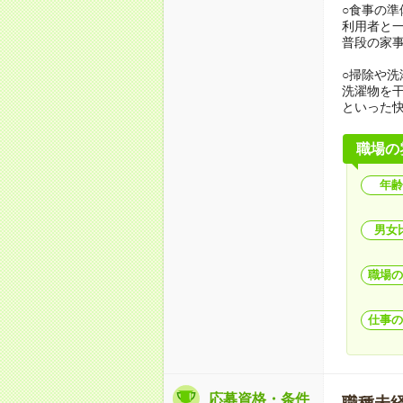
○食事の準
利用者と
普段の家
○掃除や洗
洗濯物を
といった
職場の
年齢
男女
職場の
仕事の
応募資格・条件
職種未経験