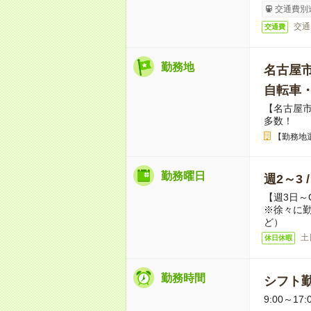
交通費別
交通
交通費
勤務地
名古屋
自転車
【名古屋
多数！
【勤務地
勤務曜日
週2～3 
【週3日～
※徐々に
ど）
土
休日休暇
勤務時間
シフト勤
9:00～17