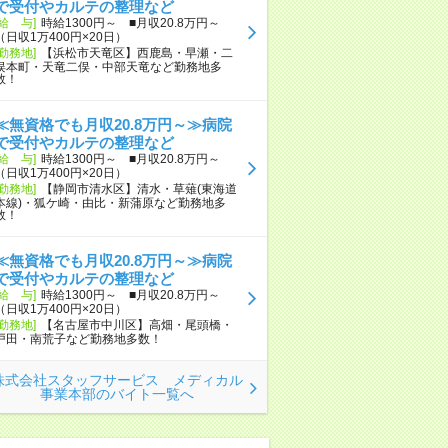
で受付やカルテの整理など
[給 与]
時給1300円～ ■月収20.8万円～
（日収1万400円×20日）
[勤務地]
【浜松市天竜区】西鹿島・早瀬・二
俣本町・天竜二俣・中部天竜など勤務地多
数！
≪無資格でも月収20.8万円～≫病院
で受付やカルテの整理など
[給 与]
時給1300円～ ■月収20.8万円～
（日収1万400円×20日）
[勤務地]
【静岡市清水区】清水・草薙(東海道
本線)・狐ケ崎・由比・新蒲原など勤務地多
数！
≪無資格でも月収20.8万円～≫病院
で受付やカルテの整理など
[給 与]
時給1300円～ ■月収20.8万円～
（日収1万400円×20日）
[勤務地]
【名古屋市中川区】高畑・尾頭橋・
戸田・南荒子など勤務地多数！
株式会社スタッフサービス メディカル
事業本部のバイト一覧へ