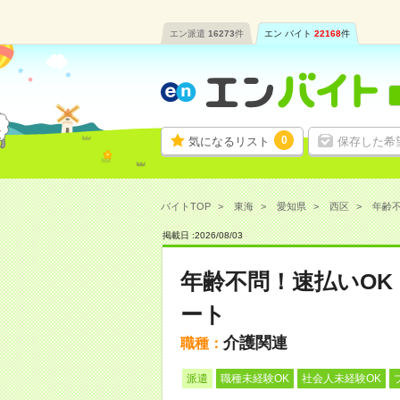
エン派遣
16273
件
エン バイト
22168
件
0
気になるリスト
保存した希
バイトTOP
東海
愛知県
西区
年齢不
掲載日 :
2026
/
08
/
03
年齢不問！速払いO
ート
介護関連
職種：
派遣
職種未経験OK
社会人未経験OK