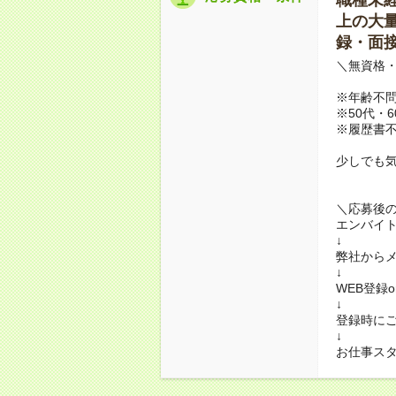
上の大量募
録・面接
＼無資格・
※年齢不
※50代・
※履歴書不
少しでも
＼応募後
エンバイ
↓
弊社から
↓
WEB登録
↓
登録時に
↓
お仕事ス