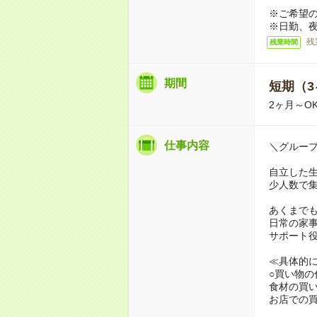
※ご希望
※日勤、夜
残
残業時間
期間
短期（3
2ヶ月～O
仕事内容
＼グルー
自立した
少人数で
あくまで
日常の家
サポート
≪具体的
○買い物の
食材の買
お店での