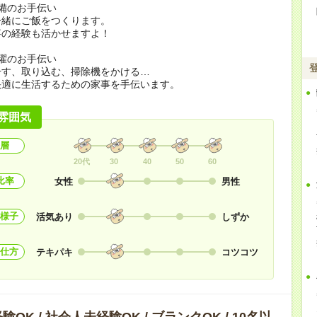
備のお手伝い
一緒にご飯をつくります。
事の経験も活かせますよ！
濯のお手伝い
干す、取り込む、掃除機をかける…
快適に生活するための家事を手伝います。
雰囲気
層
20代
30
40
50
60
比率
女性
男性
様子
活気あり
しずか
仕方
テキパキ
コツコツ
OK / 社会人未経験OK / ブランクOK / 10名以