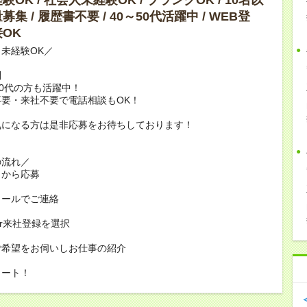
集 / 履歴書不要 / 40～50代活躍中 / WEB登
OK
未経験OK／
問
60代の方も活躍中！
要・来社不要で電話相談もOK！
気になる方は是非応募をお待ちしております！
の流れ／
トから応募
メールでご連絡
or来社登録を選択
ご希望をお伺いしお仕事の紹介
タート！