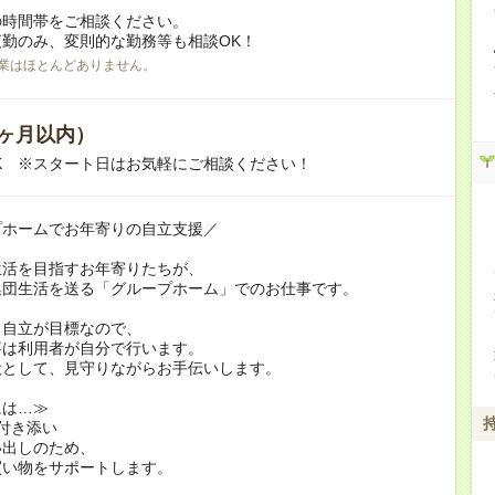
の時間帯をご相談ください。
勤のみ、変則的な勤務等も相談OK！
業はほとんどありません。
ヶ月以内）
K ※スタート日はお気軽にご相談ください！
プホームでお年寄りの自立支援／
生活を目指すお年寄りたちが、
集団生活を送る「グループホーム」でのお仕事です。
も自立が目標なので、
事は利用者が自分で行います。
役として、見守りながらお手伝いします。
には…≫
付き添い
い出しのため、
買い物をサポートします。