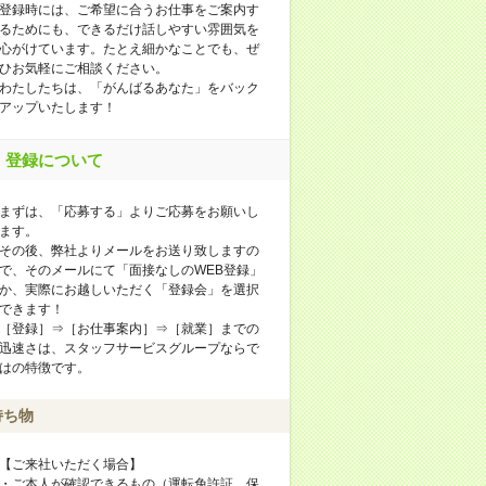
登録時には、ご希望に合うお仕事をご案内す
るためにも、できるだけ話しやすい雰囲気を
心がけています。たとえ細かなことでも、ぜ
ひお気軽にご相談ください。
わたしたちは、「がんばるあなた」をバック
アップいたします！
登録について
まずは、「応募する」よりご応募をお願いし
ます。
その後、弊社よりメールをお送り致しますの
で、そのメールにて「面接なしのWEB登録」
か、実際にお越しいただく「登録会」を選択
できます！
［登録］⇒［お仕事案内］⇒［就業］までの
迅速さは、スタッフサービスグループならで
はの特徴です。
持ち物
【ご来社いただく場合】
・ご本人が確認できるもの（運転免許証、保