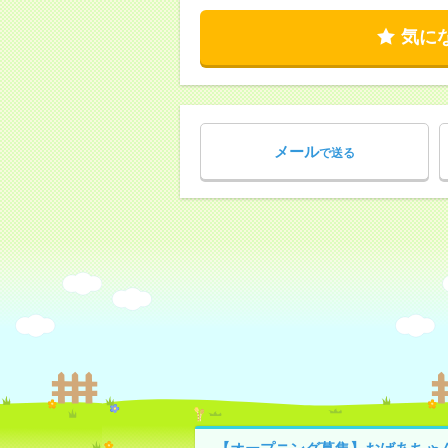
気に
メール
で送る