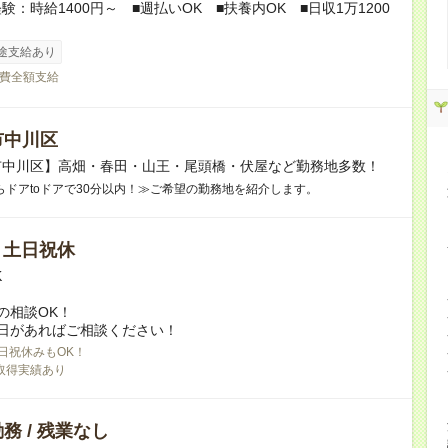
験：時給1400円～ ■週払いOK ■扶養内OK ■日収1万1200
途支給あり
費全額支給
市中川区
市中川区】高畑・春田・山王・尾頭橋・伏屋など勤務地多数！
らドアtoドアで30分以内！≫ご希望の勤務地を紹介します。
/ 土日祝休
K
の相談OK！
日があればご相談ください！
日祝休みもOK！
取得実績あり
務 / 残業なし