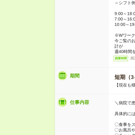
～シフト
9:00～18
7:00～16
10:00～1
※Wワー
今ご覧の
計が
週40時間
残
残業時間
期間
短期（3
【現在も積
仕事内容
＼病院で
具体的に
〇食事を
〇お風呂