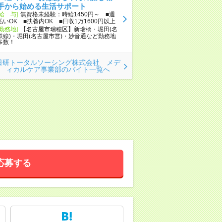
手から始める生活サポート
[給 与]
無資格未経験：時給1450円～ ■週
払いOK ■扶養内OK ■日収1万1600円以上
[勤務地]
【名古屋市瑞穂区】新瑞橋・堀田(名
鉄線)・堀田(名古屋市営)・妙音通など勤務地
多数！
日研トータルソーシング株式会社 メデ
ィカルケア事業部のバイト一覧へ
応募する