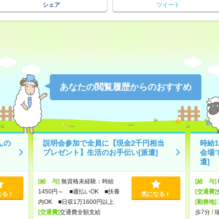
シェア
ツイート
あなたの閲覧履歴からのおすすめ
んの
説明会参加で全員に【現金2千円相当
時給
プレゼント】生活のお手伝い[派遣]
会場
遣]
[給 与]
無資格未経験：時給
[給 与]
1450円～ ■週払いOK ■扶養
[交通費]
なる！
気になる！
内OK ■日収1万1600円以上
[勤務地]
[交通費]
交通費全額支給
歩7分
/