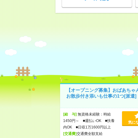
【オープニング募集】おばあちゃ
お散歩付き添いも仕事の1つ[派遣]
[給 与]
無資格未経験：時給
1450円～ ■週払いOK ■扶養
気に
内OK ■日収1万1600円以上
[交通費]
交通費全額支給