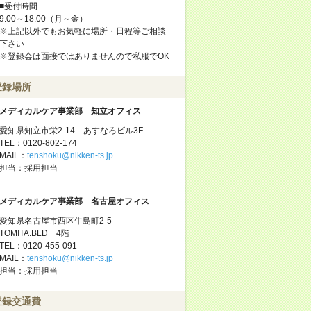
■受付時間
9:00～18:00（月～金）
※上記以外でもお気軽に場所・日程等ご相談
下さい
※登録会は面接ではありませんので私服でOK
登録場所
メディカルケア事業部 知立オフィス
愛知県知立市栄2-14 あすなろビル3F
TEL：0120-802-174
MAIL：
tenshoku@nikken-ts.jp
担当：採用担当
メディカルケア事業部 名古屋オフィス
愛知県名古屋市西区牛島町2-5
TOMITA.BLD 4階
TEL：0120-455-091
MAIL：
tenshoku@nikken-ts.jp
担当：採用担当
登録交通費