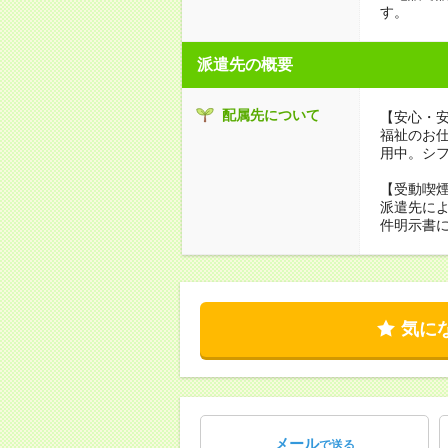
す。
派遣先の概要
配属先について
【安心・
福祉のお
用中。シ
【受動喫
派遣先に
件明示書
気に
メール
で送る