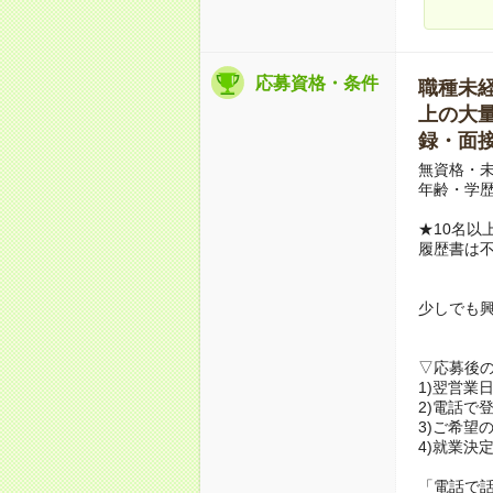
応募資格・条件
職種未経験
上の大量募
録・面接
無資格・未
年齢・学歴
★10名以
履歴書は
少しでも
▽応募後
1)翌営業
2)電話で
3)ご希望
4)就業決
「電話で