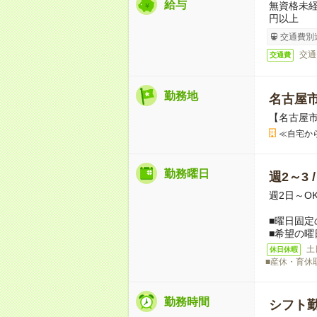
給与
無資格未経
円以上
交通費別
交通
交通費
勤務地
名古屋
【名古屋
≪自宅か
勤務曜日
週2～3 
週2日～O
■曜日固定
■希望の曜
土
休日休暇
■産休・育休
勤務時間
シフト勤