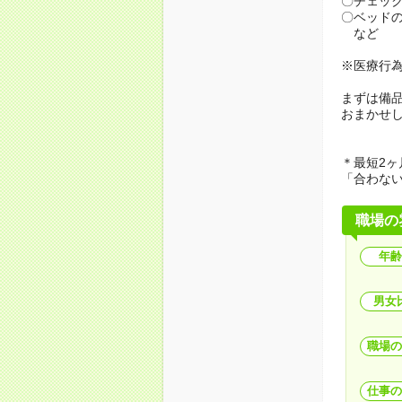
〇チェッ
〇ベッド
など
※医療行
まずは備
おまかせ
＊最短2ヶ
「合わな
職場の
年齢
男女
職場の
仕事の