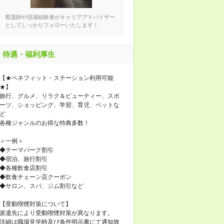
看護師や現場経験者がキャリアアドバイザー
としてしっかりフォローいたします！
待遇・福利厚生
【★ベネフィット・ステーション利用可能
★】
旅行、グルメ、リラク＆ビューティー、スポ
ーツ、ショッピング、学習、育児、ペットな
ど
各種ジャンルのお得な特典多数！
＜一例＞
◆テーマパーク割引
◆宿泊、旅行割引
◆各種飲食店割引
◆飲食チェーン店クーポン
◆サロン、スパ、ジム割引など
【受動喫煙対策について】
派遣先により受動喫煙対策が異なります。
詳細は職場見学時及び条件明示書にて通知致