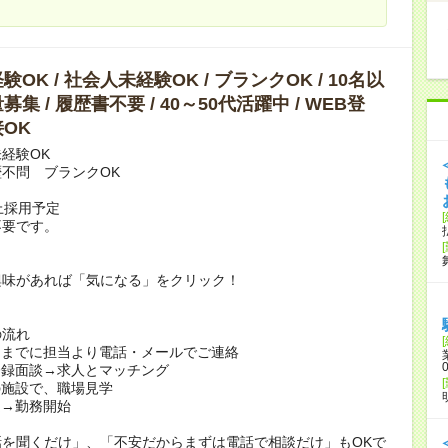
OK / 社会人未経験OK / ブランクOK / 10名以
集 / 履歴書不要 / 40～50代活躍中 / WEB登
OK
経験OK
不問 ブランクOK
上採用予定
不要です。
興味があれば「気になる」をクリック！
の流れ
日までに担当より電話・メールでご連絡
登録面談→求人とマッチング
の施設で、職場見学
定→勤務開始
話を聞くだけ」、「不安だからまずは電話で相談だけ」もOKで