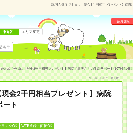
説明会参加で全員に【現金2千円相当プレゼント】病院で患
会員登録
エリア変更
東海版
望条件
会参加で全員に【現金2千円相当プレゼント】病院で患者さんの生活サポート(107964148
No.NKSTNY45_KJQO
【現金2千円相当プレゼント】病院
ポート
ブランクOK
WEB登録・面接OK