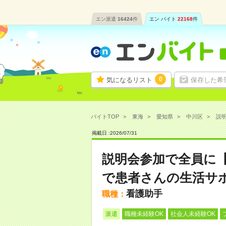
エン派遣
16424
件
エン バイト
22168
件
0
気になるリスト
保存した希
バイトTOP
東海
愛知県
中川区
説明
掲載日 :
2026
/
07
/
31
説明会参加で全員に
で患者さんの生活サ
看護助手
職種：
派遣
職種未経験OK
社会人未経験OK