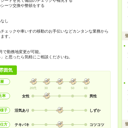
クシートを見て備品のチェックや補充する
のシーツ交換や整頓をする
為なし
品チェックや車いすの移動のお手伝いなどカンタンな業務から
します。
月で勤務地変更が可能。
い」と思ったら気軽にご相談くださいね。
雰囲気
層
20代
30
40
50
60
比率
女性
男性
様子
活気あり
しずか
仕方
テキパキ
コツコツ