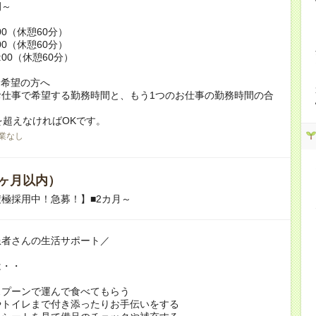
例～
:00（休憩60分）
:00（休憩60分）
9:00（休憩60分）
ク希望の方へ
お仕事で希望する勤務時間と、もう1つのお仕事の勤務時間の合
を超えなければOKです。
業なし
ヶ月以内）
極採用中！急募！】■2カ月～
患者さんの生活サポート／
は・・
スプーンで運んで食べてもらう
やトイレまで付き添ったりお手伝いをする