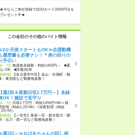
★今ならご来社登録でQUOカード2000円分を
プレゼント中★
この会社のその他のバイト情報
≪2か月後スタートもOK≫志望動機
も履歴書も必要ナシ！＊身の回りの
お手伝い
[給 与]
無資格未経験：時給1450円～ ■週
払いOK ■扶養内OK
[勤務地]
【名古屋市中区】金山・矢場町・鶴
舞・東別院など勤務地多数！
【週2回＆夜勤日収2.7万円～】未経
験OK！施設で見守り
[給 与]
日収2.7万円：時給1450円×8h＋残
業割増（時給1.25×8h）+深夜割増（時給
0.25×5h）
[勤務地]
【一宮市】尾張一宮・新木曽川・開
明・石刀・西一宮など勤務地多数！
≪週3日～≫おばあちゃんの話し相