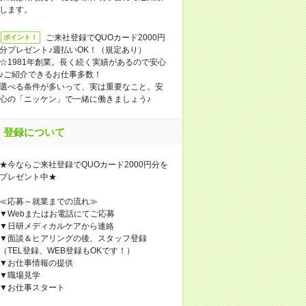
します。
ご来社登録でQUOカード2000円
ポイント！
分プレゼント♪週払いOK！（規定あり）
☆1981年創業。長く続く実績があるので安心
♪ご紹介できるお仕事多数！
選べる条件が多いって、実は重要なこと。安
心の「ニッケン」で一緒に働きましょう♪
登録について
★今ならご来社登録でQUOカード2000円分を
プレゼント中★
≪応募～就業までの流れ≫
▼Webまたはお電話にてご応募
▼日研メディカルケアから連絡
▼面談＆ヒアリングの後、スタッフ登録
（TEL登録、WEB登録もOKです！）
▼お仕事情報の提供
▼職場見学
▼お仕事スタート