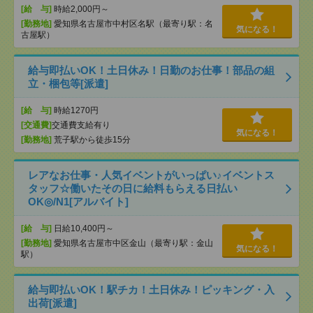
[給 与]
時給2,000円～
[勤務地]
愛知県名古屋市中村区名駅（最寄り駅：名
気になる！
古屋駅）
給与即払いOK！土日休み！日勤のお仕事！部品の組
立・梱包等[派遣]
[給 与]
時給1270円
[交通費]
交通費支給有り
気になる！
[勤務地]
荒子駅から徒歩15分
レアなお仕事・人気イベントがいっぱい♪イベントス
タッフ☆働いたその日に給料もらえる日払い
OK◎/N1[アルバイト]
[給 与]
日給10,400円～
[勤務地]
愛知県名古屋市中区金山（最寄り駅：金山
気になる！
駅）
給与即払いOK！駅チカ！土日休み！ピッキング・入
出荷[派遣]