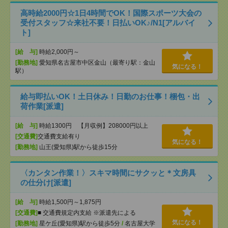
高時給2000円☆1日4時間でOK！国際スポーツ大会の
受付スタッフ☆来社不要！日払いOK♪/N1[アルバイ
ト]
[給 与]
時給2,000円～
[勤務地]
愛知県名古屋市中区金山（最寄り駅：金山
気になる！
駅）
給与即払いOK！土日休み！日勤のお仕事！梱包・出
荷作業[派遣]
[給 与]
時給1300円 【月収例】208000円以上
[交通費]
交通費支給有り
気になる！
[勤務地]
山王(愛知県)駅から徒歩15分
〈カンタン作業！〉スキマ時間にサクッと＊文房具
の仕分け[派遣]
[給 与]
時給1,500円～1,875円
[交通費]
■ 交通費規定内支給 ※派遣先による
気になる！
[勤務地]
星ケ丘(愛知県)駅から徒歩5分
/
名古屋大学