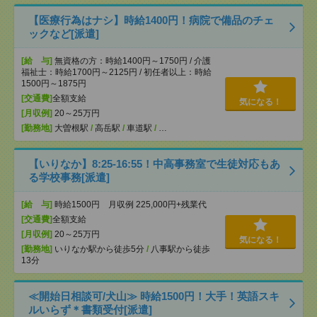
【医療行為はナシ】時給1400円！病院で備品のチェ
ックなど[派遣]
[給 与]
無資格の方：時給1400円～1750円 / 介護
福祉士：時給1700円～2125円 / 初任者以上：時給
1500円～1875円
[交通費]
全額支給
気になる！
[月収例]
20～25万円
[勤務地]
大曽根駅
/
高岳駅
/
車道駅
/
…
【いりなか】8:25-16:55！中高事務室で生徒対応もあ
る学校事務[派遣]
[給 与]
時給1500円 月収例 225,000円+残業代
[交通費]
全額支給
[月収例]
20～25万円
気になる！
[勤務地]
いりなか駅から徒歩5分
/
八事駅から徒歩
13分
≪開始日相談可/犬山≫ 時給1500円！大手！英語スキ
ルいらず＊書類受付[派遣]