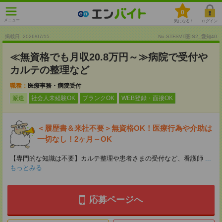
0
メニュー
気になる！
ログイン
掲載日 :2026
/
07
/
15
No.STFSVT医IS2_愛知40
≪無資格でも月収20.8万円～≫病院で受付や
カルテの整理など
職種：
医療事務・病院受付
派遣
社会人未経験OK
ブランクOK
WEB登録・面接OK
＜履歴書＆来社不要＞無資格OK！医療行為や介助は
一切なし！2ヶ月～OK
【専門的な知識は不要】カルテ整理や患者さまの受付など、看護師
...
もっとみる
応募ページへ