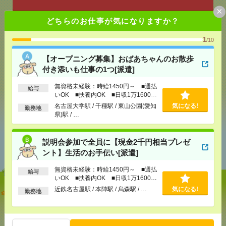
×
どちらのお仕事が気になりますか？
気になる！
電話応募
1
/10
【オープニング募集】おばあちゃんのお散歩
メール
LINE
で送る
で送る
付き添いも仕事の1つ[派遣]
無資格未経験：時給1450円～ ■週払
給与
いOK ■扶養内OK ■日収1万1600円
シェア
ツイート
ブックマーク
以上
名古屋大学駅 / 千種駅 / 東山公園(愛知
気になる!
勤務地
県)駅 / …
あなたの閲覧履歴からの
説明会参加で全員に【現金2千円相当プレゼ
おすすめ
ント】生活のお手伝い[派遣]
無資格未経験：時給1450円～ ■週払
給与
いOK ■扶養内OK ■日収1万1600円
以上
近鉄名古屋駅 / 本陣駅 / 烏森駅 / …
気になる!
【オープニング募集】おばあちゃんのお散歩付き添
勤務地
いも仕事の1つ[派遣]
[給 与]
無資格未経験：時給1450円～ ■週払い