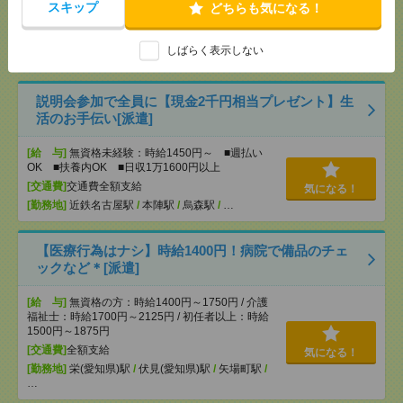
OK ■扶養内OK ■日収1万1600円以上
スキップ
どちらも気になる！
[交通費]
交通費全額支給
気になる！
[勤務地]
名古屋大学駅
/
千種駅
/
東山公園(愛知県)駅
しばらく表示しない
/
…
説明会参加で全員に【現金2千円相当プレゼント】生
活のお手伝い[派遣]
[給 与]
無資格未経験：時給1450円～ ■週払い
OK ■扶養内OK ■日収1万1600円以上
[交通費]
交通費全額支給
気になる！
[勤務地]
近鉄名古屋駅
/
本陣駅
/
烏森駅
/
…
【医療行為はナシ】時給1400円！病院で備品のチェ
ックなど＊[派遣]
[給 与]
無資格の方：時給1400円～1750円 / 介護
福祉士：時給1700円～2125円 / 初任者以上：時給
1500円～1875円
[交通費]
全額支給
気になる！
[勤務地]
栄(愛知県)駅
/
伏見(愛知県)駅
/
矢場町駅
/
…