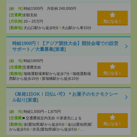
[給 与]
時給1500円 月収例 240,000円
[交通費]
全額支給
[月収例]
20～25万円
気になる！
[勤務地]
犬山口駅から徒歩8分
/
犬山駅から車10分
時給1900円！【アジア競技大会】競技会場での設営
サポート／大量募集[派遣]
[給 与]
時給1900円
[交通費]
交通費支給
気になる！
[勤務地]
瑞穂運動場東駅から徒歩7分
/
瑞穂運動場
西駅から徒歩10分
/
新瑞橋駅から徒歩10分
《単発1日OK！日払い可》＊お菓子のモクモクシー
ル貼り[派遣]
[給 与]
時給1,500円～1,875円
[交通費]
■ 交通費規定内支給 ※派遣先による
気になる！
[勤務地]
栄(愛知県)駅から徒歩5分
/
金山(愛知県)駅
から徒歩5分
/
伏見(愛知県)駅から徒歩5分
/
…