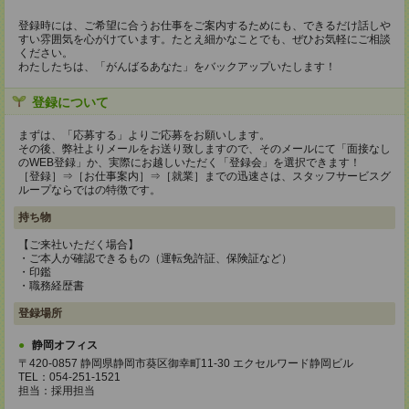
登録時には、ご希望に合うお仕事をご案内するためにも、できるだけ話しや
すい雰囲気を心がけています。たとえ細かなことでも、ぜひお気軽にご相談
ください。
わたしたちは、「がんばるあなた」をバックアップいたします！
登録について
まずは、「応募する」よりご応募をお願いします。
その後、弊社よりメールをお送り致しますので、そのメールにて「面接なし
のWEB登録」か、実際にお越しいただく「登録会」を選択できます！
［登録］⇒［お仕事案内］⇒［就業］までの迅速さは、スタッフサービスグ
ループならではの特徴です。
持ち物
【ご来社いただく場合】
・ご本人が確認できるもの（運転免許証、保険証など）
・印鑑
・職務経歴書
登録場所
静岡オフィス
〒420-0857 静岡県静岡市葵区御幸町11-30 エクセルワード静岡ビル
TEL：054-251-1521
担当：採用担当