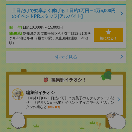
土日だけで効率よく稼げる！日給1万円～1万5,000円
のイベントPRスタッフ[アルバイト]
[給 与]
日給10,000円～15,000円
[勤務地]
愛知県名古屋市千種区今池3丁目12-21ほそ
ぐち今池ビル4F（最寄り駅：東山線/桜通線 今池
気になる！
駅）
すべて見る
編集部イチオシ
《単発1日OK！日払い可》＊お菓子のモクモクシール貼
り、《好きな1日～OK》イベントでイス並べなどのカン
タン作業など
(8/6UP!)