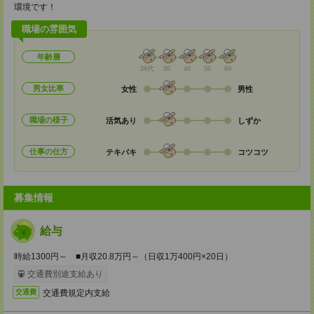
環境です！
職場の雰囲気
年齢層
20代
30
40
50
60
男女比率
女性
男性
職場の様子
活気あり
しずか
仕事の仕方
テキパキ
コツコツ
募集情報
給与
時給1300円～ ■月収20.8万円～（日収1万400円×20日）
交通費別途支給あり
交通費規定内支給
交通費