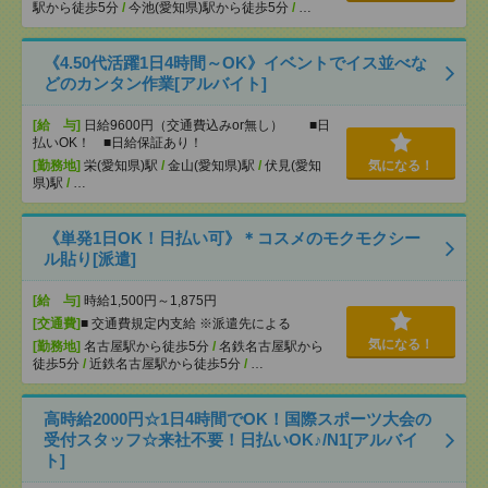
駅から徒歩5分
/
今池(愛知県)駅から徒歩5分
/
…
《4.50代活躍1日4時間～OK》イベントでイス並べな
どのカンタン作業[アルバイト]
[給 与]
日給9600円（交通費込みor無し） ■日
払いOK！ ■日給保証あり！
[勤務地]
栄(愛知県)駅
/
金山(愛知県)駅
/
伏見(愛知
気になる！
県)駅
/
…
《単発1日OK！日払い可》＊コスメのモクモクシー
ル貼り[派遣]
[給 与]
時給1,500円～1,875円
[交通費]
■ 交通費規定内支給 ※派遣先による
気になる！
[勤務地]
名古屋駅から徒歩5分
/
名鉄名古屋駅から
徒歩5分
/
近鉄名古屋駅から徒歩5分
/
…
高時給2000円☆1日4時間でOK！国際スポーツ大会の
受付スタッフ☆来社不要！日払いOK♪/N1[アルバイ
ト]