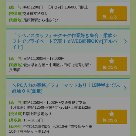
[給 与]
時給1200円 【月収例】186000円以上
[交通費]
交通費支給有り
気になる！
[勤務地]
尾頭橋駅から徒歩2分
「リペアスタッフ」モクモク作業好き集合！柔軟シ
フトでプライベート充実！☆WEB面接OK☆[アルバ
イト]
[給 与]
日給11,000円～13,000円
[勤務地]
愛知県名古屋市中川区八田町（最寄り駅：
気になる！
八田駅）
＼PC入力の事務／フォーマットあり！15時半まで/未
経験ＯＫ[派遣]
[給 与]
時給1250円～1563円+交通費規定支給
【月収例】時給1250円×6時間×20日+土曜出勤2回
[交通費]
月額上限規定あり
[月収例]
15～20万円
気になる！
[勤務地]
中京競馬場前駅から車10分
/
前後駅から車
10分
/
有松駅から車13分