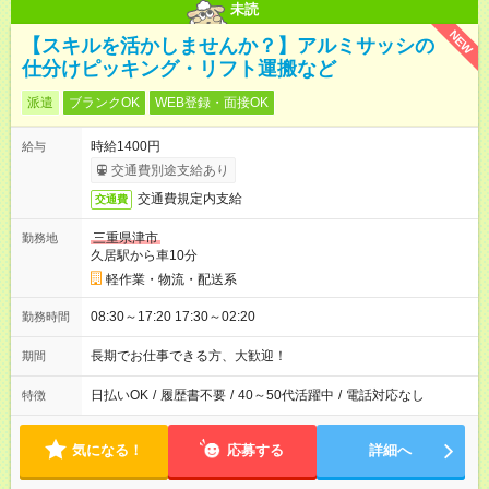
未読
NEW
【スキルを活かしませんか？】アルミサッシの
仕分けピッキング・リフト運搬など
派遣
ブランクOK
WEB登録・面接OK
時給1400円
給与
交通費別途支給あり
交通費規定内支給
交通費
三重県津市
勤務地
久居駅から車10分
軽作業・物流・配送系
08:30～17:20 17:30～02:20
勤務時間
長期でお仕事できる方、大歓迎！
期間
日払いOK
/
履歴書不要
/
40～50代活躍中
/
電話対応なし
特徴
気になる！
応募する
詳細へ