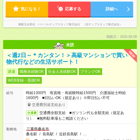
気になる！
応募する
詳細へ
掲載元企業名
パーソルテンプスタッフ株式会社 （旧テンプスタッフ株式会社）
掲載日：2026.08.08
未読
NEW
＜週2日～＊カンタン！＞高級マンションで買い
物代行などの生活サポート！
派遣
職種未経験OK
社会人未経験OK
ブランクOK
WEB登録・面接OK
時給1300円 有資格・有経験時給1500円 介護福祉士時給
給与
1600円 ■日払いOK（規定あり）※即日払い不可
交通費別途支給あり
交通費全額支給 ■ガソリン代も全額支給（規定あ
交通費
り） ■無料駐車場もご相談ください
三重県桑名市
勤務地
桑名駅
/
長島駅
/
近鉄長島駅
/
…