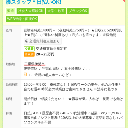
護スタッフ＊日払いOK!
派遣
社会人未経験OK
大学生歓迎
ブランクOK
WEB登録・面接OK
経験者時給1400円～（夜勤時給1750円～）★日収2万5200円以
給与
上★日払い／週払い制度あり（月払いも選べます）※稼働開始時
は手続き完了次第のお支払いとなります。
交通費別途支給あり
交通費支給※規定有
交通費
20～25万円
月収例
三重県伊勢市
勤務地
伊勢市駅
/
宇治山田駅
/
五十鈴川駅
/
…
＜ご近所の老人ホームなど＞
16:00～翌9:00 ※残業なし！ ※Wワークの場合、他のお仕事と
勤務時間
合わせ週40時間超の就業はご案内できません ※法令に基づき、
週20時間以上勤務は社会保険への加入対象となります ※労働者
派遣法（日雇い派遣の原則禁止）により、短時間・短期間の就
開始日はご相談ください！ ★職場が気に入れば、長期でも働け
期間
業はご案内が難しい場合があります
ます！
日払いOK
/
履歴書不要
/
40～50代活躍中
/
副業・WワークOK
/
特徴
服装自由
/
シフト勤務
/
10名以上の大量募集
/
電話対応なし
/
パ
ソコンスキル不要