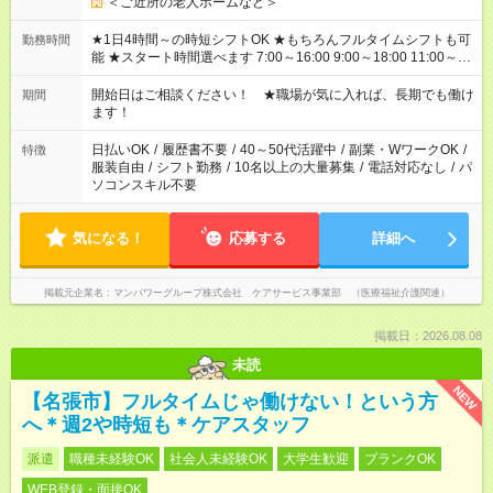
＜ご近所の老人ホームなど＞
★1日4時間～の時短シフトOK ★もちろんフルタイムシフトも可
勤務時間
能 ★スタート時間選べます 7:00～16:00 9:00～18:00 11:00～
20:00 など 残業なし！ ※Wワークの場合、他のお仕事と合わせ
週40時間超の就業はご案内できません ※法令に基づき、週20時
開始日はご相談ください！ ★職場が気に入れば、長期でも働け
期間
間以上勤務は社会保険への加入対象となります ※労働者派遣法
ます！
（日雇い派遣の原則禁止）により、短時間・短期間の就業はご
案内が難しい場合があります
日払いOK
/
履歴書不要
/
40～50代活躍中
/
副業・WワークOK
/
特徴
服装自由
/
シフト勤務
/
10名以上の大量募集
/
電話対応なし
/
パ
ソコンスキル不要
気になる！
応募する
詳細へ
掲載元企業名
マンパワーグループ株式会社 ケアサービス事業部 （医療福祉介護関連）
掲載日：2026.08.08
未読
NEW
【名張市】フルタイムじゃ働けない！という方
へ＊週2や時短も＊ケアスタッフ
派遣
職種未経験OK
社会人未経験OK
大学生歓迎
ブランクOK
WEB登録・面接OK