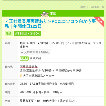
掲載日：2026.08.08
未読
NEW
＜正社員登用実績あり＞PCにコツコツ向かう事
務｜年間休日122日
派遣
WEB登録・面接OK
時給1400円 ●月収例：227,850円（月21日就業の場合）プラス
給与
残業代
交通費別途支給あり
全額支給
交通費
三重県鈴鹿市
勤務地
徳田(三重県)駅から車6分
/
平田町駅から車16分
大手自動車部品メーカー
08:30～17:15(実働7時間45分 休憩1時間)
勤務時間
2026年08月下旬～長期 ※8月～！
期間
履歴書不要
/
40～50代活躍中
/
電話対応なし
特徴