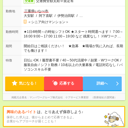
交通費全額支給※規定有
交通費
三重県いなべ市
勤務地
大安駅
/
阿下喜駅
/
伊勢治田駅
/
…
＜シニア向けマンション＞
★1日4時間～の時短シフトOK ★スタート時間選べます！ 7:00～
勤務時間
16:00 9:00～17:00 11:00～19:00 など 残業なし！ ※Wワークの
場合、他のお仕事と合わせ週40時間超の就業はご案内できませ
ん ※法令に基づき、週20時間以上勤務は社会保険への加入対象
開始日はご相談ください！ ★急募 ★職場が気に入れば、長期
期間
となります ※労働者派遣法（日雇い派遣の原則禁止）により、
でも働けます！
短時間・短期間の就業はご案内が難しい場合があります
日払いOK
/
履歴書不要
/
40～50代活躍中
/
副業・WワークOK
/
特徴
服装自由
/
シフト勤務
/
10名以上の大量募集
/
電話対応なし
/
パ
ソコンスキル不要
気になる！
応募する
詳細へ
掲載元企業名
マンパワーグループ株式会社 ケアサービス事業部 （医療福祉介護関連）
興味のあるバイト
は、とりあえず保存しよう♪
保存した求人は、後からまとめて応募できるよ。
企業からアプローチが届くことも！