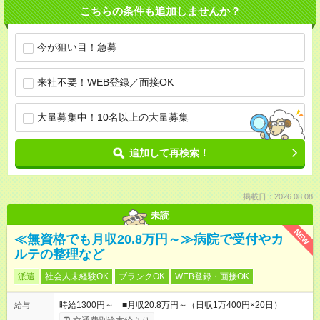
こちらの条件も追加しませんか？
今が狙い目！急募
来社不要！WEB登録／面接OK
大量募集中！10名以上の大量募集
追加して再検索！
掲載日：2026.08.08
未読
NEW
≪無資格でも月収20.8万円～≫病院で受付やカ
ルテの整理など
派遣
社会人未経験OK
ブランクOK
WEB登録・面接OK
時給1300円～ ■月収20.8万円～（日収1万400円×20日）
給与