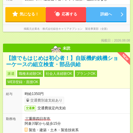
気になる！
応募する
詳細へ
掲載元企業名
株式会社綜合キャリアオプション 製造事業部（全国）
掲載日：2026.08.08
未読
NEW
【誰でもはじめは初心者！】自販機釣銭機ショ
ーケースの組立検査・部品供給
派遣
職種未経験OK
社会人未経験OK
ブランクOK
WEB登録・面接OK
時給1350円
給与
交通費別途支給あり
交通費規定内支給
交通費
三重県四日市市
勤務地
阿倉川駅から徒歩15分
製造・建築・土木・製造技術系