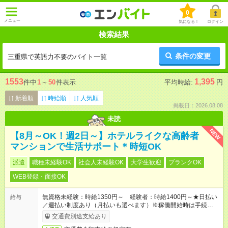
0
メニュー
気になる！
ログイン
検索結果
条件の変更
三重県で英語力不要のバイト一覧
1553
1,395
件中
1
～
50
件表示
平均時給:
円
新着順
時給順
人気順
掲載日：2026.08.08
未読
NEW
【8月～OK！週2日～】ホテルライクな高齢者
マンションで生活サポート＊時短OK
派遣
職種未経験OK
社会人未経験OK
大学生歓迎
ブランクOK
WEB登録・面接OK
無資格未経験：時給1350円～ 経験者：時給1400円～★日払い
給与
／週払い制度あり（月払いも選べます）※稼働開始時は手続き完
了次第のお支払いとなります。
交通費別途支給あり