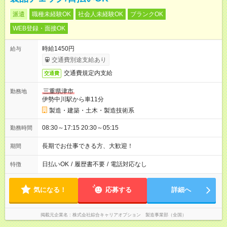
派遣
職種未経験OK
社会人未経験OK
ブランクOK
WEB登録・面接OK
時給1450円
給与
交通費別途支給あり
交通費規定内支給
交通費
三重県津市
勤務地
伊勢中川駅から車11分
製造・建築・土木・製造技術系
08:30～17:15 20:30～05:15
勤務時間
長期でお仕事できる方、大歓迎！
期間
日払いOK
/
履歴書不要
/
電話対応なし
特徴
気になる！
応募する
詳細へ
掲載元企業名
株式会社綜合キャリアオプション 製造事業部（全国）