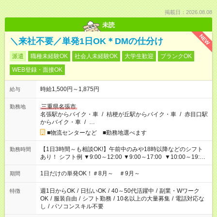
掲載日：2026.08.08
未読
NEW
＼来社不要／単発1日OK＊DMの仕分け
派遣
職種未経験OK
社会人未経験OK
大学生歓迎
ブランクOK
WEB登録・面接OK
時給1,500円～1,875円
給与
三重県名張市
勤務地
名張駅からバイク・車
/
桔梗が丘駅からバイク・車
/
赤目口駅
からバイク・車
/
…
■物流センターなど ■勤務地選べます
【1日3時間～も相談OK!】午前中のみや18時以降などのシフト
勤務時間
あり！ シフト例 ▼9:00～12:00 ▼9:00～17:00 ▼10:00～19:00
▼18:00～21:00
1日だけの単発OK！＃8月～ ＃9月～
期間
週1日からOK
/
日払いOK
/
40～50代活躍中
/
副業・Wワーク
特徴
OK
/
服装自由
/
シフト勤務
/
10名以上の大量募集
/
電話対応な
し
/
パソコンスキル不要