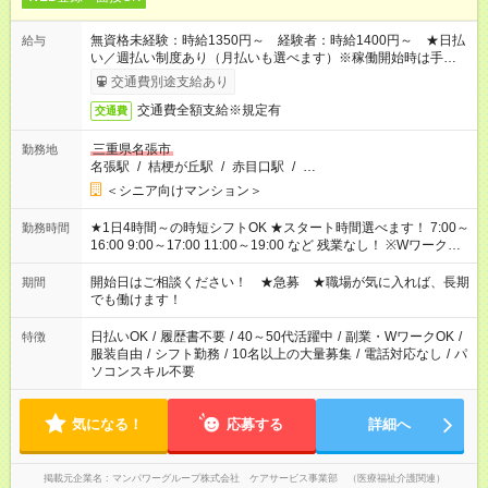
無資格未経験：時給1350円～ 経験者：時給1400円～ ★日払
給与
い／週払い制度あり（月払いも選べます）※稼働開始時は手続き
完了次第のお支払いとなります。
交通費別途支給あり
交通費全額支給※規定有
交通費
三重県名張市
勤務地
名張駅
/
桔梗が丘駅
/
赤目口駅
/
…
＜シニア向けマンション＞
★1日4時間～の時短シフトOK ★スタート時間選べます！ 7:00～
勤務時間
16:00 9:00～17:00 11:00～19:00 など 残業なし！ ※Wワークの
場合、他のお仕事と合わせ週40時間超の就業はご案内できませ
ん ※法令に基づき、週20時間以上勤務は社会保険への加入対象
開始日はご相談ください！ ★急募 ★職場が気に入れば、長期
期間
となります ※労働者派遣法（日雇い派遣の原則禁止）により、
でも働けます！
短時間・短期間の就業はご案内が難しい場合があります
日払いOK
/
履歴書不要
/
40～50代活躍中
/
副業・WワークOK
/
特徴
服装自由
/
シフト勤務
/
10名以上の大量募集
/
電話対応なし
/
パ
ソコンスキル不要
気になる！
応募する
詳細へ
掲載元企業名
マンパワーグループ株式会社 ケアサービス事業部 （医療福祉介護関連）