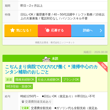
即日～2ヶ月以上
期間
日払いOK
/
履歴書不要
/
40～50代活躍中
/
シフト勤務
/
10名以
特徴
上の大量募集
/
電話対応なし
/
パソコンスキル不要
気になる！
応募する
詳細へ
掲載元企業名
株式会社ニッソーネット
掲載日：2026.08.08
未読
NEW
こぢんまり病院でのびのび働く＊清掃中心のカ
ンタン補助のおしごと
派遣
職種未経験OK
社会人未経験OK
ブランクOK
WEB登録・面接OK
時給1250円～ ■日払いOK（規定あり）※即日払い不可
給与
交通費別途支給あり
交通費全額支給 ■ガソリン代も全額支給（規定あ
交通費