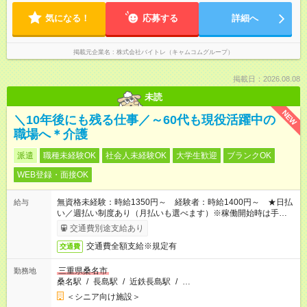
気になる！
応募する
詳細へ
掲載元企業名
株式会社バイトレ（キャムコムグループ）
掲載日：2026.08.08
未読
NEW
＼10年後にも残る仕事／～60代も現役活躍中の
職場へ＊介護
派遣
職種未経験OK
社会人未経験OK
大学生歓迎
ブランクOK
WEB登録・面接OK
無資格未経験：時給1350円～ 経験者：時給1400円～ ★日払
給与
い／週払い制度あり（月払いも選べます）※稼働開始時は手続き
完了次第のお支払いとなります。
交通費別途支給あり
交通費全額支給※規定有
交通費
三重県桑名市
勤務地
桑名駅
/
長島駅
/
近鉄長島駅
/
…
＜シニア向け施設＞