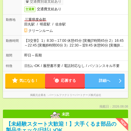
交通費別途支給あり
交通費支給あり
交通費
三重県度会郡
勤務地
田丸駅
/
明星駅
/
佐奈駅
クリーンルーム
【3交替】 1）8:30～17:00 休憩45分 [実働]7時間45分 2）16:45
勤務時間
～22:45 [実働]6時間00分 3）22:30～翌8:45 休憩90分 [実働]8時
間45分
即日～長期
期間
日払いOK
/
履歴書不要
/
電話対応なし
/
パソコンスキル不要
特徴
気になる！
応募する
詳細へ
掲載元企業名
パーソルファクトリーパートナーズ株式会社
掲載日：2026.08.08
未読
NEW
【未経験スタート大歓迎！】大手くるま部品の
製品チェック/日払いOK