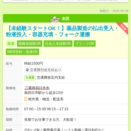
掲載日：2026.08.08
未読
NEW
【未経験スタートOK！】薬品製造の払出受入・
粉液投入・容器充填・フォーク運搬
派遣
職種未経験OK
社会人未経験OK
ブランクOK
WEB登録・面接OK
時給1500円
給与
交通費別途支給あり
交通費規定内支給
交通費
三重県四日市市
勤務地
南四日市駅から徒歩13分
軽作業・物流・配送系
07:00～15:30 08:15～17:15
勤務時間
長期でお仕事できる方、大歓迎！
期間
日払いOK
/
履歴書不要
/
シフト勤務
/
電話対応なし
特徴