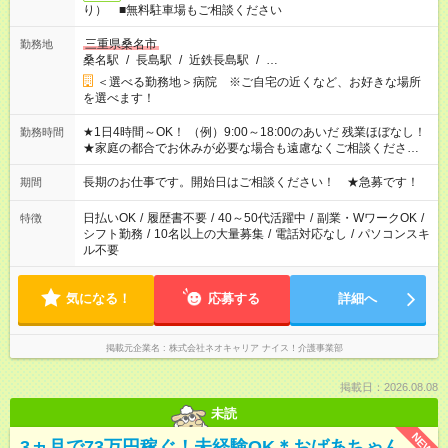
り） ■無料駐車場もご相談ください
三重県桑名市
勤務地
桑名駅
/
長島駅
/
近鉄長島駅
/
…
＜選べる勤務地＞病院 ※ご自宅の近くなど、お好きな場所
を選べます！
★1日4時間～OK！ （例）9:00～18:00のあいだ 残業ほぼなし！
勤務時間
★家庭の都合でお休みが必要な場合も遠慮なくご相談ください。
※シフトはご希望に合わせて調整可能です。 その他、 ＊週4日・
1日7時間 ＊日勤のみ ＊土日休み ＊午前だけ・午後だけ ＊平日
長期のお仕事です。開始日はご相談ください！ ★急募です！
期間
のみ・土日のみ ＊Wワークや扶養内 など、いろんなシフトのお
仕事をご紹介できます！ 登録の際に、あなたのご希望をお聞か
日払いOK
/
履歴書不要
/
40～50代活躍中
/
副業・WワークOK
/
特徴
せください。
シフト勤務
/
10名以上の大量募集
/
電話対応なし
/
パソコンスキ
ル不要
気になる！
応募する
詳細へ
掲載元企業名
株式会社ネオキャリア ナイス！介護事業部
掲載日：2026.08.08
未読
NEW
3ヵ月で73万円稼ぐ！未経験OK＊おばあちゃん