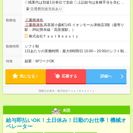
◇残業代は別途1分単位で支給 ◇上記給与は各種手当を含む ◇毎
月インセンティブポイント付与 ・店舗売上や入客人数などに応
交通費別途支給あり
じてインセンティブポイントを付与 ・ポイントは6ヶ月に一度引
き出し可能 ◇半年に1回の昇給制度（3人に1人以上が昇給） ◇管
三重県津市
勤務地
理美容師手当あり 研修期間6ヶ月間は以下給与のみ変更あり 時
三重県津市
高茶屋小森町145 イオンモール津南店3階（最寄り
給1090円 ※交通費支給（全額支給） ※給与に関しては2025年度
駅：JR紀勢本線「高茶屋駅」）
の最低賃金を反映済み ※各都道府県の施行月より適応、入社時
期によっては変動の可能性あり 詳細は、採用担当へお問い合わ
株式会社ＦａｓｔＢｅａｕｔｙ
せください 【試用期間】試用期間なし
シフト制
勤務時間
1日あたりの実働時間：最大8時間/日 10:00～20:00のシフト制
週2日～、1日5時間～OK シフトはご希望を伺いながら相談のう
え決定します 扶養内勤務・ダブルワークOK
副業・WワークOK
特徴
気になる！
応募する
詳細へ
掲載元企業名
株式会社ＦａｓｔＢｅａｕｔｙ
未読
給与即払いOK！土日休み！日勤のお仕事！機械オ
ペレーター