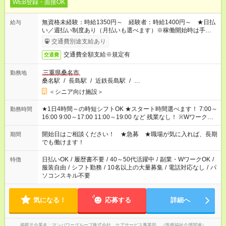
WEB登録・面接OK
無資格未経験：時給1350円～ 経験者：時給1400円～ ★日払
給与
い／週払い制度あり（月払いも選べます）※稼働開始時は手続き
完了次第のお支払いとなります。
交通費別途支給あり
交通費全額支給※規定有
交通費
三重県桑名市
勤務地
桑名駅
/
長島駅
/
近鉄長島駅
/
…
＜シニア向け施設＞
★1日4時間～の時短シフトOK ★スタート時間選べます！ 7:00～
勤務時間
16:00 9:00～17:00 11:00～19:00 など 残業なし！ ※Wワークの
場合、他のお仕事と合わせ週40時間超の就業はご案内できませ
ん ※法令に基づき、週20時間以上勤務は社会保険への加入対象
開始日はご相談ください！ ★急募 ★職場が気に入れば、長期
期間
となります ※労働者派遣法（日雇い派遣の原則禁止）により、
でも働けます！
短時間・短期間の就業はご案内が難しい場合があります
日払いOK
/
履歴書不要
/
40～50代活躍中
/
副業・WワークOK
/
特徴
服装自由
/
シフト勤務
/
10名以上の大量募集
/
電話対応なし
/
パ
ソコンスキル不要
気になる！
応募する
詳細へ
掲載元企業名
マンパワーグループ株式会社 ケアサービス事業部 （医療福祉介護関連）