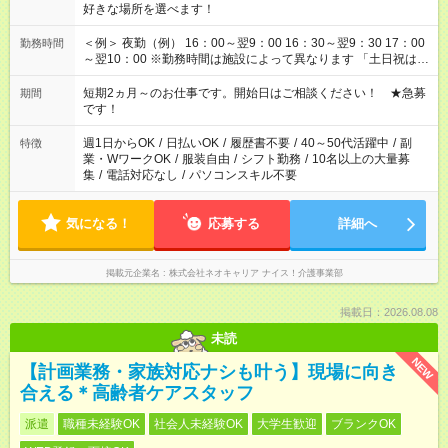
好きな場所を選べます！
＜例＞ 夜勤（例） 16：00～翌9：00 16：30～翌9：30 17：00
勤務時間
～翌10：00 ※勤務時間は施設によって異なります 「土日祝は休
みたい」 「しっかり稼ぎたい」 「もう少し遅い時間から始めた
い」など ご希望にあったお仕事をご案内いたします。 ※未経験
短期2ヵ月～のお仕事です。開始日はご相談ください！ ★急募
期間
の方の場合は1～2ヶ月間は日中での仕事を経験いただき、 お
です！
仕事に慣れてからの夜勤になります。 ★家庭の都合でお休みが
必要な場合も遠慮なくご相談ください。
週1日からOK
/
日払いOK
/
履歴書不要
/
40～50代活躍中
/
副
特徴
業・WワークOK
/
服装自由
/
シフト勤務
/
10名以上の大量募
集
/
電話対応なし
/
パソコンスキル不要
気になる！
応募する
詳細へ
掲載元企業名
株式会社ネオキャリア ナイス！介護事業部
掲載日：2026.08.08
未読
NEW
【計画業務・家族対応ナシも叶う】現場に向き
合える＊高齢者ケアスタッフ
派遣
職種未経験OK
社会人未経験OK
大学生歓迎
ブランクOK