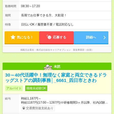
08:30～17:20
勤務時間
長期でお仕事できる方、大歓迎！
期間
日払いOK
/
履歴書不要
/
電話対応なし
特徴
気になる！
応募する
詳細へ
掲載元企業名
株式会社綜合キャリアオプション 製造事業部（全国）
未読
30～40代活躍中！無理なく家庭と両立できるドラ
ッグストアの調剤事務│_6661_四日市ときわ
アルバイト
職種未経験OK
時給1,187円～
給与
時給1187円(17:00～1287円)※研修期間3ヶ月以降、社内試験に
よる更新判定あり 社内試験合格後、時給＋50～100円の昇給あ
交通費別途支給あり
り （大学生は＋20円） 試用期間あり：入社日から3ヶ月間／本