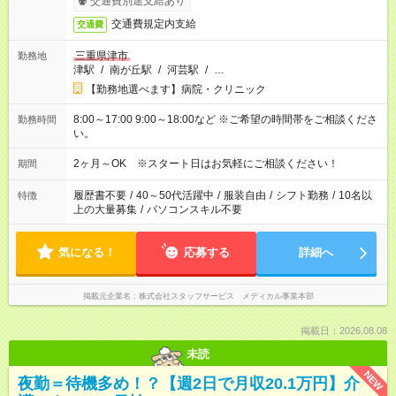
交通費別途支給あり
交通費規定内支給
交通費
三重県津市
勤務地
津駅
/
南が丘駅
/
河芸駅
/
…
【勤務地選べます】病院・クリニック
8:00～17:00 9:00～18:00など ※ご希望の時間帯をご相談くださ
勤務時間
い。
2ヶ月～OK ※スタート日はお気軽にご相談ください！
期間
履歴書不要
/
40～50代活躍中
/
服装自由
/
シフト勤務
/
10名以
特徴
上の大量募集
/
パソコンスキル不要
気になる！
応募する
詳細へ
掲載元企業名
株式会社スタッフサービス メディカル事業本部
掲載日：2026.08.08
未読
NEW
夜勤＝待機多め！？【週2日で月収20.1万円】介