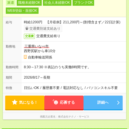
派遣
職種未経験OK
社会人未経験OK
ブランクOK
WEB登録・面接OK
時給1200円 【月収例】211,200円～(割増含まず／22日計算)
給与
交通費別途支給あり
交通費支給有り
交通費
三重県いなべ市
勤務地
西野尻駅から車10分
自動車輸送関係
8:30～17:30 ※表記のうち実働8時間です。
勤務時間
2026/8/17～長期
期間
日払いOK
/
履歴書不要
/
電話対応なし
/
パソコンスキル不要
特徴
気になる！
応募する
詳細へ
掲載元企業名
株式会社テクノ・サービス