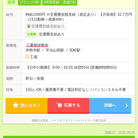
派遣
ブランクOK
WEB登録・面接OK
時給1500円 ※交通費全額支給（規定あり） 【月収例】32.7万円
給与
（21日勤務＋残業40h）
交通費別途支給あり
交通費支給あり
交通費
三重県伊勢市
勤務地
伊勢市駅
/
宇治山田駅
/
宮町駅
工場
【日中の勤務】 8:00～16:55 休憩55分 [実働]8時間00分
勤務時間
即日～長期
期間
日払いOK
/
履歴書不要
/
電話対応なし
/
パソコンスキル不要
特徴
気になる！
応募する
詳細へ
掲載元企業名
パーソルファクトリーパートナーズ株式会社
掲載日：2026.08.08