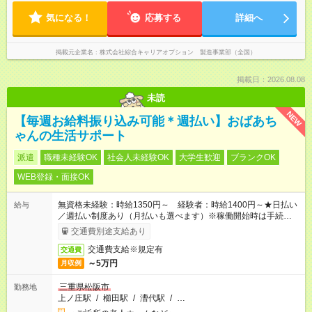
気になる！
応募する
詳細へ
掲載元企業名
株式会社綜合キャリアオプション 製造事業部（全国）
掲載日：2026.08.08
未読
NEW
【毎週お給料振り込み可能＊週払い】おばあち
ゃんの生活サポート
派遣
職種未経験OK
社会人未経験OK
大学生歓迎
ブランクOK
WEB登録・面接OK
無資格未経験：時給1350円～ 経験者：時給1400円～★日払い
給与
／週払い制度あり（月払いも選べます）※稼働開始時は手続き完
了次第のお支払いとなります。
交通費別途支給あり
交通費支給※規定有
交通費
～5万円
月収例
三重県松阪市
勤務地
上ノ庄駅
/
櫛田駅
/
漕代駅
/
…