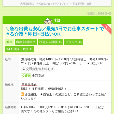
掲載元企業名
株式会社綜合キャリアオプション 製造事業部（全国）
掲載日：2026.08.08
未読
NEW
＼急な出費も安心／最短3日でお仕事スタートで
きる介護＊即日×日払いOK
派遣
職種未経験OK
社会人未経験OK
ブランクOK
WEB登録・面接OK
無資格の方：時給1400円～1750円 / 介護福祉士：時給1700円～
給与
2125円 / 初任者以上：時給1500円～1875円 ■日払いOK ■
日収例：1万1200円（時給1400円×8h）
交通費別途支給あり
全額支給
交通費
三重県津市
勤務地
津駅
/
江戸橋駅
/
伊勢鎌倉駅
/
…
介護施設 ★自宅近くの施設など、ご希望に合わせてご紹介
いたします！
(1)07:00～16:00 (2)09:00～18:00 (3)17:00～09:00 ※ 上記は一
勤務時間
例です！その他シフトもご相談ください！