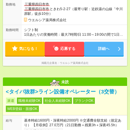
採用と待遇は変わりません。 【試用期間】試用期間あり 試用期
三重県四日市市
勤務地
間の長さ：3ヶ月 雇用形態、給与は本採用時と同じです。
三重県四日市市
ときわ5-2-27（最寄り駅：近鉄湯の山線「中川
原駅」徒歩10分）
ウエルシア薬局株式会社
シフト制
勤務時間
1日あたりの実働時間：最大7時間/日 11:00～19:00の間で1日7
時間の勤務 ☆週4～5日の勤務 ※勤務曜日応相談 ☆未経験・無資
格可
気になる！
応募する
詳細へ
掲載元企業名
ウエルシア薬局株式会社
未読
<タイパ抜群>ライン設備オペレーター（3交替）
派遣
職種未経験OK
社会人未経験OK
ブランクOK
WEB登録・面接OK
基本時給1600円・深夜時給2000円 ※交通費全額支給（規定あ
給与
り） 【月収例】27.0万円（21日勤務＋残業3h＋深夜45.5h）