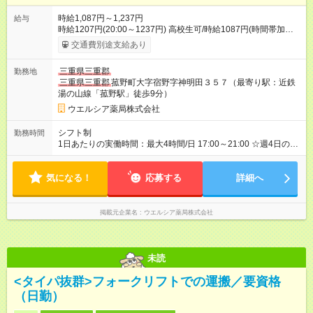
時給1,087円～1,237円
給与
時給1207円(20:00～1237円) 高校生可/時給1087円(時間帯加算
なし) 昇格に応じて＋20～200円昇給あり （大学生は＋20円ま
交通費別途支給あり
で） ※高校生は対象外 試用期間あり：入社日から3ヶ月間／本採
用と待遇は変わりません。 【試用期間】試用期間あり 試用期間
三重県三重郡
勤務地
の長さ：3ヶ月 雇用形態、給与は本採用時と同じです。
三重県三重郡
菰野町大字宿野字神明田３５７（最寄り駅：近鉄
湯の山線「菰野駅」徒歩9分）
ウエルシア薬局株式会社
シフト制
勤務時間
1日あたりの実働時間：最大4時間/日 17:00～21:00 ☆週4日の勤
務
気になる！
応募する
詳細へ
掲載元企業名
ウエルシア薬局株式会社
未読
<タイパ抜群>フォークリフトでの運搬／要資格
（日勤）