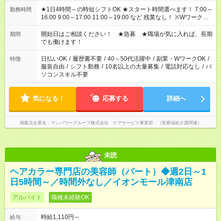
★1日4時間～の時短シフトOK ★スタート時間選べます！ 7:00～
勤務時間
16:00 9:00～17:00 11:00～19:00 など 残業なし！ ※Wワークの
場合、他のお仕事と合わせ週40時間超の就業はご案内できませ
ん ※法令に基づき、週20時間以上勤務は社会保険への加入対象
開始日はご相談ください！ ★急募 ★職場が気に入れば、長期
期間
となります ※労働者派遣法（日雇い派遣の原則禁止）により、
でも働けます！
短時間・短期間の就業はご案内が難しい場合があります
日払いOK
/
履歴書不要
/
40～50代活躍中
/
副業・WワークOK
/
特徴
服装自由
/
シフト勤務
/
10名以上の大量募集
/
電話対応なし
/
パ
ソコンスキル不要
気になる！
応募する
詳細へ
掲載元企業名
マンパワーグループ株式会社 ケアサービス事業部 （医療福祉介護関連）
未読
ヘアカラー専門店の美容師（パート）◆週2日～1
日5時間～／時間外なし／イオンモール津南店
アルバイト
職種未経験OK
時給1,110円～
給与