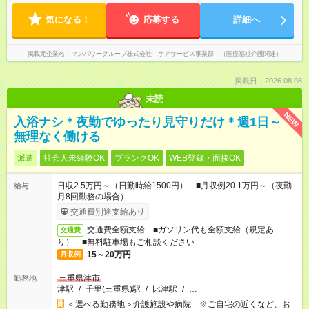
気になる！
応募する
詳細へ
掲載元企業名
マンパワーグループ株式会社 ケアサービス事業部 （医療福祉介護関連）
掲載日：2026.08.08
未読
NEW
入浴ナシ＊夜勤でゆったり見守りだけ＊週1日～
無理なく働ける
派遣
社会人未経験OK
ブランクOK
WEB登録・面接OK
日収2.5万円～（日勤時給1500円） ■月収例20.1万円～（夜勤
給与
月8回勤務の場合）
交通費別途支給あり
交通費全額支給 ■ガソリン代も全額支給（規定あ
交通費
り） ■無料駐車場もご相談ください
15～20万円
月収例
三重県津市
勤務地
津駅
/
千里(三重県)駅
/
比津駅
/
…
＜選べる勤務地＞介護施設や病院 ※ご自宅の近くなど、お