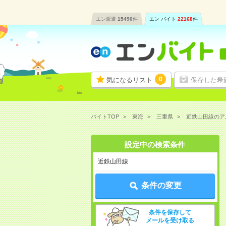
エン派遣
15490
件
エン バイト
22168
件
0
気になるリスト
保存した希
バイトTOP
東海
三重県
近鉄山田線のア
設定中の検索条件
近鉄山田線
条件の変更
条件を保存して
メールを受け取る