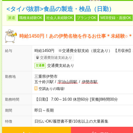
<タイパ抜群>食品の製造・検品（日勤）
派遣
職種未経験OK
社会人未経験OK
ブランクOK
WEB登録・面接OK
時給1450円！あの伊勢名物を作るお仕事＊未経験○
時給1450円 ※交通費全額支給（規定あり） 【月収例】2
給与
交通費別途支給あり
交通費支給あり
交通費
三重県伊勢市
勤務地
五十鈴川駅
/
宇治山田駅
/
伊勢市駅
空調ありの職場!
【日勤】 7:00～16:00 休憩60分 [実働]8時間00分
勤務時間
即日～長期
期間
日払いOK
/
履歴書不要
/
10名以上の大量募集
特徴