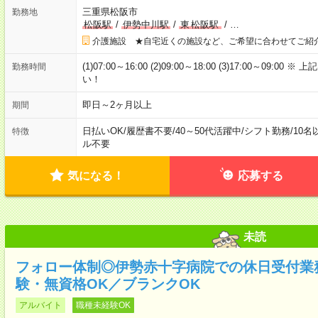
三重県松阪市
勤務地
松阪駅
/
伊勢中川駅
/
東
松阪駅
/
…
介護施設 ★自宅近くの施設など、ご希望に合わせてご紹
(1)07:00～16:00 (2)09:00～18:00 (3)17:00～
勤務時間
い！
即日～2ヶ月以上
期間
日払いOK
/
履歴書不要
/
40～50代活躍中
/
シフト勤務
/
10名
特徴
ル不要
気になる！
応募する
未読
フォロー体制◎伊勢赤十字病院での休日受付業
験・無資格OK／ブランクOK
アルバイト
職種未経験OK