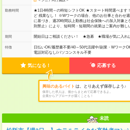
★1日4時間～の時短シフトOK ★スタート時間選べます！ 7:00～16
勤務時間
ど 残業なし！ ※Wワークの場合、他のお仕事と合わせ週
に基づき、週20時間以上勤務は社会保険への加入対象と
則禁止）により、短時間・短期間の就業はご案内が難し
開始日はご相談ください！ ★急募 ★職場が気に入れ
期間
日払いOK
/
履歴書不要
/
40～50代活躍中
/
副業・WワークO
特徴
電話対応なし
/
パソコンスキル不要
気になる！
応募する
興味のあるバイト
は、とりあえず保存しよう♪
保存した求人は、後からまとめて応募できるよ。
企業からアプローチが届くことも！
未読