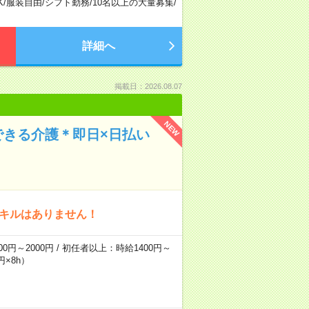
K
/
服装自由
/
シフト勤務
/
10名以上の大量募集
/
詳細へ
掲載日：2026.08.07
NEW
できる介護＊即日×日払い
スキルはありません！
0円～2000円 / 初任者以上：時給1400円～
円×8h）