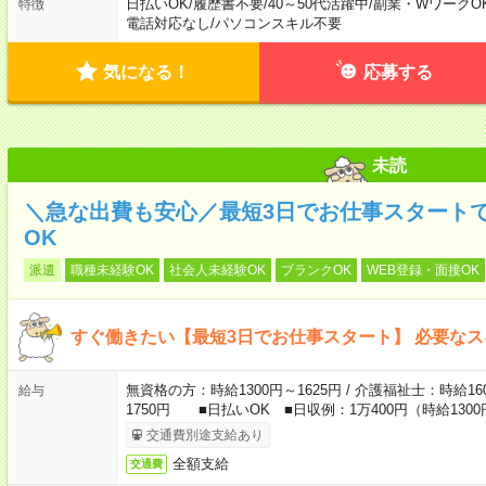
日払いOK
/
履歴書不要
/
40～50代活躍中
/
副業・WワークO
特徴
電話対応なし
/
パソコンスキル不要
気になる！
応募する
未読
＼急な出費も安心／最短3日でお仕事スタート
OK
派遣
職種未経験OK
社会人未経験OK
ブランクOK
WEB登録・面接OK
すぐ働きたい【最短3日でお仕事スタート】 必要な
無資格の方：時給1300円～1625円 / 介護福祉士：時給160
給与
1750円 ■日払いOK ■日収例：1万400円（時給1300
交通費別途支給あり
全額支給
交通費