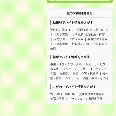
他の検索結果を見る
勤務地でバイト情報をさがす
近鉄名古屋線
ＪＲ関西本線(名古屋－亀山)
ＪＲ参宮線
ＪＲ紀勢本線(亀山－新宮)
伊勢鉄道
近鉄大阪線
養老鉄道養老線
ＪＲ名松線
近鉄湯の山線
三岐鉄道三
岐線
職種でバイト情報をさがす
事務・オフィスワーク系
販売・サービス・
営業系
クリエイティブ系
IT・エンジニ
ア系
技術系
医療・介護・福祉系
軽作
業・警備・イベント系
調査・教育・その他
こだわりでバイト情報をさがす
WEB登録・面接OK
交通費別途支給あり
英語力不要
ブランクOK
履歴書不要