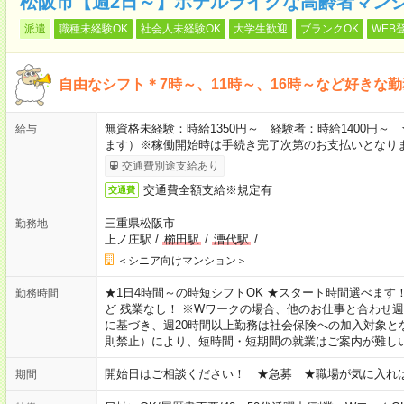
松阪市【週2日～】ホテルライクな高齢者マン
派遣
職種未経験OK
社会人未経験OK
大学生歓迎
ブランクOK
WEB
自由なシフト＊7時～、11時～、16時～など好きな
無資格未経験：時給1350円～ 経験者：時給1400円
給与
ます）※稼働開始時は手続き完了次第のお支払いとなり
交通費別途支給あり
交通費全額支給※規定有
交通費
三重県松阪市
勤務地
上ノ庄駅
/
櫛田駅
/
漕代駅
/
…
＜シニア向けマンション＞
★1日4時間～の時短シフトOK ★スタート時間選べます！ 7:00～16
勤務時間
ど 残業なし！ ※Wワークの場合、他のお仕事と合わせ週
に基づき、週20時間以上勤務は社会保険への加入対象と
則禁止）により、短時間・短期間の就業はご案内が難し
開始日はご相談ください！ ★急募 ★職場が気に入れ
期間