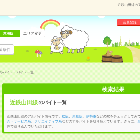
近鉄山田線の
会員登録
エリア変更
東海版
望条件
ルバイト・バイト一覧
検索結果
近鉄山田線
のバイト一覧
近鉄山田線のアルバイト情報です。
松阪
、
東松阪
、
伊勢市
などの駅をチェックしてみ
売・サービス系
、
クリエイティブ系
などのアルバイトを取り揃えています。さらに、
件で絞り込んでいただけます。