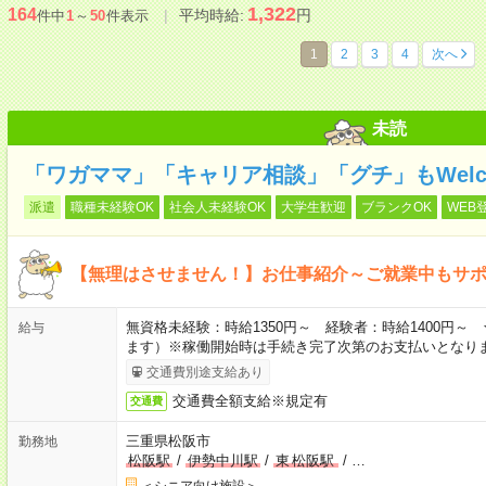
1,322
164
平均時給:
円
件中
1
～
50
件表示
1
2
3
4
次へ
未読
「ワガママ」「キャリア相談」「グチ」もWelc
派遣
職種未経験OK
社会人未経験OK
大学生歓迎
ブランクOK
WEB
【無理はさせません！】お仕事紹介～ご就業中もサ
無資格未経験：時給1350円～ 経験者：時給1400円
給与
ます）※稼働開始時は手続き完了次第のお支払いとなり
交通費別途支給あり
交通費全額支給※規定有
交通費
三重県松阪市
勤務地
松阪駅
/
伊勢中川駅
/
東
松阪駅
/
…
＜シニア向け施設＞