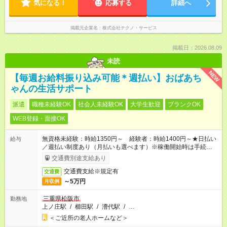
気になる！
応募する
詳細へ
掲載元企業名
株式会社テクノ・サービス
掲載日：2026.08.09
未読
NEW
【毎週お給料振り込み可能＊週払い】おばあち
ゃんの生活サポート
派遣
職種未経験OK
社会人未経験OK
大学生歓迎
ブランクOK
WEB登録・面接OK
無資格未経験：時給1350円～ 経験者：時給1400円～★日払い
給与
／週払い制度あり（月払いも選べます）※稼働開始時は手続き完
了次第のお支払いとなります。
交通費別途支給あり
交通費支給※規定有
交通費
～5万円
月収例
三重県松阪市
勤務地
上ノ庄駅
/
櫛田駅
/
漕代駅
/
…
＜ご近所の老人ホームなど＞