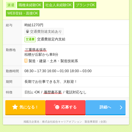
派遣
職種未経験OK
社会人未経験OK
ブランクOK
WEB登録・面接OK
時給1270円
給与
交通費別途支給あり
交通費規定内支給
交通費
三重県名張市
勤務地
桔梗が丘駅から車8分
製造・建築・土木・製造技術系
08:30～17:30 16:00～01:00 18:00～03:00
勤務時間
長期でお仕事できる方、大歓迎！
期間
日払いOK
/
履歴書不要
/
電話対応なし
特徴
気になる！
応募する
詳細へ
掲載元企業名
株式会社綜合キャリアオプション 製造事業部（全国）