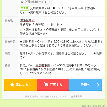
交通費別途支給あり
交通費全額支給 ■ガソリン代も全額支給（規定あ
交通費
り） ■無料駐車場もご相談ください
三重県津市
勤務地
津新町駅
/
白塚駅
/
一身田駅
/
…
＜選べる勤務地＞介護施設や病院 ※ご自宅の近くなど、お
好きな場所を選べます！
★1日4時間～OK！ （例）9:00～18:00のあいだ もちろん1日8時
勤務時間
間のお仕事もご紹介可能です！ご希望をお聞かせください！★家
庭の都合でお休みが必要な場合も遠慮なくご相談ください。 ※
週最低15時間以上の勤務が必要です
短期2ヵ月～のお仕事です。開始日はご相談ください！ ★急募
期間
です！
日払いOK
/
履歴書不要
/
40～50代活躍中
/
副業・Wワーク
特徴
OK
/
服装自由
/
シフト勤務
/
10名以上の大量募集
/
電話対応な
し
/
パソコンスキル不要
気になる！
応募する
詳細へ
掲載元企業名
株式会社ネオキャリア ナイス！介護事業部
掲載日：2026.08.09