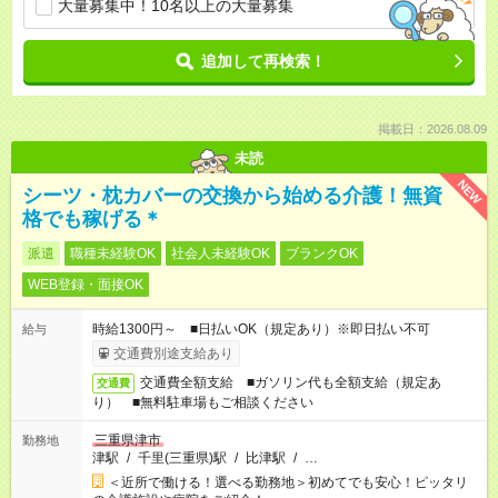
大量募集中！10名以上の大量募集
追加して再検索！
掲載日：2026.08.09
未読
NEW
シーツ・枕カバーの交換から始める介護！無資
格でも稼げる＊
派遣
職種未経験OK
社会人未経験OK
ブランクOK
WEB登録・面接OK
時給1300円～ ■日払いOK（規定あり）※即日払い不可
給与
交通費別途支給あり
交通費全額支給 ■ガソリン代も全額支給（規定あ
交通費
り） ■無料駐車場もご相談ください
三重県津市
勤務地
津駅
/
千里(三重県)駅
/
比津駅
/
…
＜近所で働ける！選べる勤務地＞初めてでも安心！ピッタリ