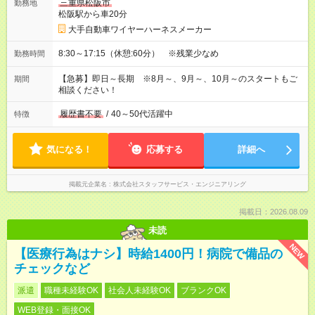
三重県松阪市
勤務地
松阪駅から車20分
大手自動車ワイヤーハーネスメーカー
8:30～17:15（休憩:60分） ※残業少なめ
勤務時間
【急募】即日～長期 ※8月～、9月～、10月～のスタートもご
期間
相談ください！
履歴書不要
/
40～50代活躍中
特徴
気になる！
応募する
詳細へ
掲載元企業名
株式会社スタッフサービス・エンジニアリング
掲載日：2026.08.09
未読
NEW
【医療行為はナシ】時給1400円！病院で備品の
チェックなど
派遣
職種未経験OK
社会人未経験OK
ブランクOK
WEB登録・面接OK