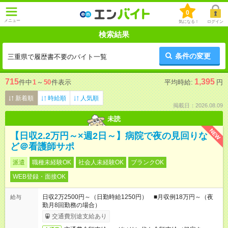
0
メニュー
気になる！
ログイン
検索結果
条件の変更
三重県で履歴書不要のバイト一覧
715
1,395
件中
1
～
50
件表示
平均時給:
円
新着順
時給順
人気順
掲載日：2026.08.09
未読
NEW
【日収2.2万円～×週2日～】病院で夜の見回りな
ど＠看護師サポ
派遣
職種未経験OK
社会人未経験OK
ブランクOK
WEB登録・面接OK
日収2万2500円～（日勤時給1250円） ■月収例18万円～（夜
給与
勤月8回勤務の場合）
交通費別途支給あり