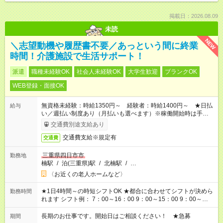
掲載日：2026.08.09
未読
NEW
＼志望動機や履歴書不要／あっという間に終業
時間！介護施設で生活サポート！
派遣
職種未経験OK
社会人未経験OK
大学生歓迎
ブランクOK
WEB登録・面接OK
無資格未経験：時給1350円～ 経験者：時給1400円～ ★日払
給与
い／週払い制度あり（月払いも選べます）※稼働開始時は手続き
完了次第のお支払いとなります。
交通費別途支給あり
交通費支給※規定有
交通費
三重県四日市市
勤務地
楠駅
/
泊(三重県)駅
/
北楠駅
/
…
〈お近くの老人ホームなど〉
★1日4時間～の時短シフトOK ★都合に合わせてシフトが決めら
勤務時間
れます シフト例： 7：00～16：00 9：00～15：00 9：00～
18：00 11：00～20：00 など ※Wワークの場合、他のお仕事と
合わせ週40時間超の就業はご案内できません ※法令に基づき、
長期のお仕事です。開始日はご相談ください！ ★急募
期間