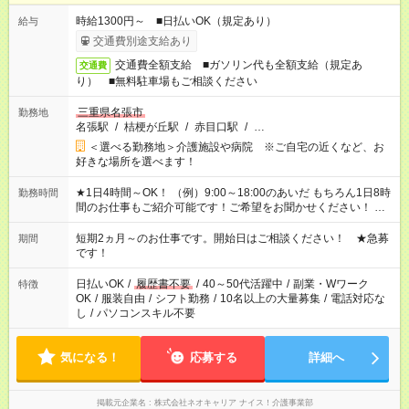
時給1300円～ ■日払いOK（規定あり）
給与
交通費別途支給あり
交通費全額支給 ■ガソリン代も全額支給（規定あ
交通費
り） ■無料駐車場もご相談ください
三重県名張市
勤務地
名張駅
/
桔梗が丘駅
/
赤目口駅
/
…
＜選べる勤務地＞介護施設や病院 ※ご自宅の近くなど、お
好きな場所を選べます！
★1日4時間～OK！ （例）9:00～18:00のあいだ もちろん1日8時
勤務時間
間のお仕事もご紹介可能です！ご希望をお聞かせください！ ★
家庭の都合でお休みが必要な場合も遠慮なくご相談ください。
※週最低15時間以上の勤務が必要です
短期2ヵ月～のお仕事です。開始日はご相談ください！ ★急募
期間
です！
日払いOK
/
履歴書不要
/
40～50代活躍中
/
副業・Wワーク
特徴
OK
/
服装自由
/
シフト勤務
/
10名以上の大量募集
/
電話対応な
し
/
パソコンスキル不要
気になる！
応募する
詳細へ
掲載元企業名
株式会社ネオキャリア ナイス！介護事業部