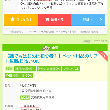
OK
/
服装自由
/
シフト勤務
/
10名以上の大量募集
/
電話対応な
し
/
パソコンスキル不要
気になる！
応募する
詳細へ
掲載元企業名
マンパワーグループ株式会社 ケアサービス事業部 （医療福祉介護関連）
掲載日：2026.08.09
未読
NEW
【誰でもはじめは初心者！】ペット用品のリフ
ト運搬/日払いOK
派遣
職種未経験OK
社会人未経験OK
ブランクOK
WEB登録・面接OK
時給1270円
給与
交通費別途支給あり
交通費規定内支給
交通費
三重県名張市
勤務地