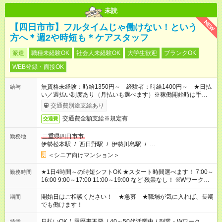
未読
NEW
【四日市市】フルタイムじゃ働けない！という
方へ＊週2や時短も＊ケアスタッフ
派遣
職種未経験OK
社会人未経験OK
大学生歓迎
ブランクOK
WEB登録・面接OK
無資格未経験：時給1350円～ 経験者：時給1400円～ ★日払
給与
い／週払い制度あり（月払いも選べます）※稼働開始時は手続き
完了次第のお支払いとなります。
交通費別途支給あり
交通費全額支給※規定有
交通費
三重県四日市市
勤務地
伊勢松本駅
/
西日野駅
/
伊勢川島駅
/
…
＜シニア向けマンション＞
★1日4時間～の時短シフトOK ★スタート時間選べます！ 7:00～
勤務時間
16:00 9:00～17:00 11:00～19:00 など 残業なし！ ※Wワークの
場合、他のお仕事と合わせ週40時間超の就業はご案内できませ
ん ※法令に基づき、週20時間以上勤務は社会保険への加入対象
開始日はご相談ください！ ★急募 ★職場が気に入れば、長期
期間
となります ※労働者派遣法（日雇い派遣の原則禁止）により、
でも働けます！
短時間・短期間の就業はご案内が難しい場合があります
日払いOK
/
履歴書不要
/
40～50代活躍中
/
副業・Wワーク
特徴