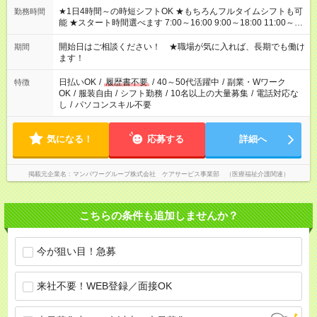
★1日4時間～の時短シフトOK ★もちろんフルタイムシフトも可
勤務時間
能 ★スタート時間選べます 7:00～16:00 9:00～18:00 11:00～
20:00 など 残業なし！ ※Wワークの場合、他のお仕事と合わせ
週40時間超の就業はご案内できません ※法令に基づき、週20時
開始日はご相談ください！ ★職場が気に入れば、長期でも働け
期間
間以上勤務は社会保険への加入対象となります ※労働者派遣法
ます！
（日雇い派遣の原則禁止）により、短時間・短期間の就業はご
案内が難しい場合があります
日払いOK
/
履歴書不要
/
40～50代活躍中
/
副業・Wワーク
特徴
OK
/
服装自由
/
シフト勤務
/
10名以上の大量募集
/
電話対応な
し
/
パソコンスキル不要
気になる！
応募する
詳細へ
掲載元企業名
マンパワーグループ株式会社 ケアサービス事業部 （医療福祉介護関連）
こちらの条件も追加しませんか？
今が狙い目！急募
来社不要！WEB登録／面接OK