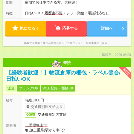
長期でお仕事できる方、大歓迎！
期間
日払いOK
/
履歴書不要
/
シフト勤務
/
電話対応なし
特徴
気になる！
応募する
詳細へ
掲載元企業名
株式会社綜合キャリアオプション 製造事業部（全国）
掲載日：2026.08.09
未読
NEW
【経験者歓迎！】物流倉庫の梱包・ラベル照合/
日払いOK
派遣
ブランクOK
WEB登録・面接OK
時給1300円
給与
交通費別途支給あり
交通費規定内支給
交通費
三重県亀山市
勤務地
亀山(三重県)駅から車8分