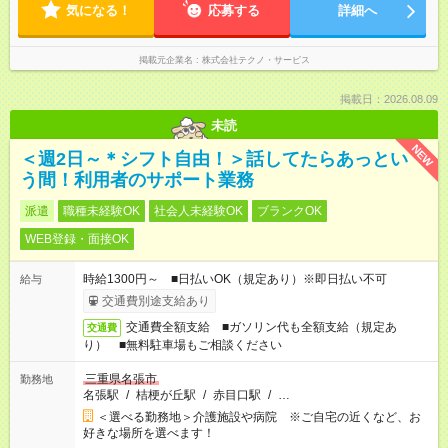
気になる！
応募する
詳細へ
掲載元企業名
株式会社テクノ・サービス
掲載日：2026.08.09
未読
NEW
＜週2日～＊シフト自由！＞話してたらあっとい
う間！利用者のサポート業務
派遣
職種未経験OK
社会人未経験OK
ブランクOK
WEB登録・面接OK
時給1300円～ ■日払いOK（規定あり）※即日払い不可
給与
交通費別途支給あり
交通費全額支給 ■ガソリン代も全額支給（規定あ
交通費
り） ■無料駐車場もご相談ください
三重県名張市
勤務地
名張駅
/
桔梗が丘駅
/
赤目口駅
/
…
＜選べる勤務地＞介護施設や病院 ※ご自宅の近くなど、お
好きな場所を選べます！