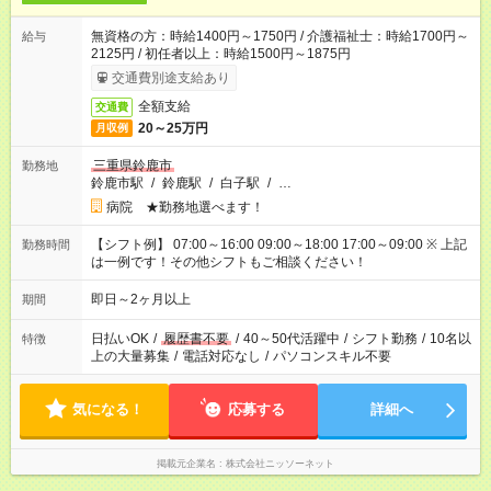
無資格の方：時給1400円～1750円 / 介護福祉士：時給1700円～
給与
2125円 / 初任者以上：時給1500円～1875円
交通費別途支給あり
全額支給
交通費
20～25万円
月収例
三重県鈴鹿市
勤務地
鈴鹿市駅
/
鈴鹿駅
/
白子駅
/
…
病院 ★勤務地選べます！
【シフト例】 07:00～16:00 09:00～18:00 17:00～09:00 ※ 上記
勤務時間
は一例です！その他シフトもご相談ください！
即日～2ヶ月以上
期間
日払いOK
/
履歴書不要
/
40～50代活躍中
/
シフト勤務
/
10名以
特徴
上の大量募集
/
電話対応なし
/
パソコンスキル不要
気になる！
応募する
詳細へ
掲載元企業名
株式会社ニッソーネット