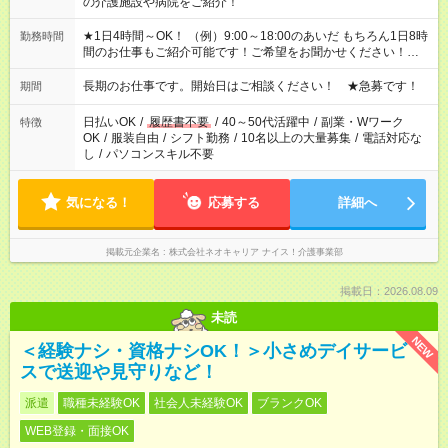
の介護施設や病院をご紹介！
★1日4時間～OK！ （例）9:00～18:00のあいだ もちろん1日8時
勤務時間
間のお仕事もご紹介可能です！ご希望をお聞かせください！★家
庭の都合でお休みが必要な場合も遠慮なくご相談ください。 ※
週最低15時間以上の勤務が必要です
長期のお仕事です。開始日はご相談ください！ ★急募です！
期間
日払いOK
/
履歴書不要
/
40～50代活躍中
/
副業・Wワーク
特徴
OK
/
服装自由
/
シフト勤務
/
10名以上の大量募集
/
電話対応な
し
/
パソコンスキル不要
気になる！
応募する
詳細へ
掲載元企業名
株式会社ネオキャリア ナイス！介護事業部
掲載日：2026.08.09
未読
NEW
＜経験ナシ・資格ナシOK！＞小さめデイサービ
スで送迎や見守りなど！
派遣
職種未経験OK
社会人未経験OK
ブランクOK
WEB登録・面接OK