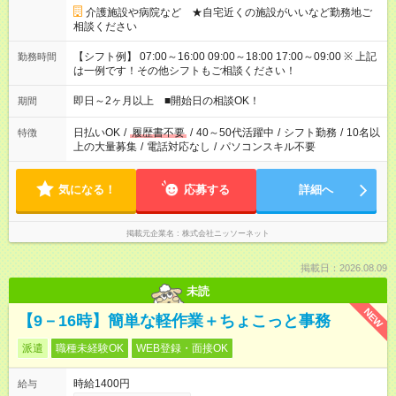
介護施設や病院など ★自宅近くの施設がいいなど勤務地ご
相談ください
【シフト例】 07:00～16:00 09:00～18:00 17:00～09:00 ※ 上記
勤務時間
は一例です！その他シフトもご相談ください！
即日～2ヶ月以上 ■開始日の相談OK！
期間
日払いOK
/
履歴書不要
/
40～50代活躍中
/
シフト勤務
/
10名以
特徴
上の大量募集
/
電話対応なし
/
パソコンスキル不要
気になる！
応募する
詳細へ
掲載元企業名
株式会社ニッソーネット
掲載日：2026.08.09
未読
NEW
【9－16時】簡単な軽作業＋ちょこっと事務
派遣
職種未経験OK
WEB登録・面接OK
時給1400円
給与