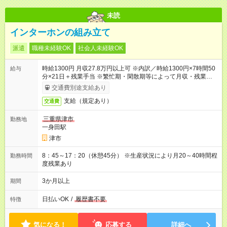
未読
インターホンの組み立て
派遣
職種未経験OK
社会人未経験OK
時給1300円 月収27.8万円以上可 ※内訳／時給1300円×7時間50
給与
分×21日＋残業手当 ※繁忙期・閑散期等によって月収・残業時間
は変動します ＊日払い・仮払いOK（アプリでカンタン申請！）
交通費別途支給あり
支給（規定あり）
交通費
三重県津市
勤務地
一身田駅
津市
8：45～17：20（休憩45分） ※生産状況により月20～40時間程
勤務時間
度残業あり
3か月以上
期間
日払いOK
/
履歴書不要
特徴
気になる！
応募する
詳細へ