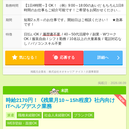
【1日4時間～】OK！ （例）9:00～18:00のあいだ もちろん1日8
勤務時間
時間のお仕事もご紹介可能です！ご希望をお聞かせください！
その他の時間帯もあなたのライフスタイルに合わせて お選びい
ただけます！ 【シフト固定もOK】★家庭の都合でお休みが必要
短期2ヵ月～のお仕事です。開始日はご相談ください！ ★急募
期間
な場合も遠慮なくご相談ください。 ※週最低15時間以上の勤務
です！
が必要です
日払いOK
/
履歴書不要
/
40～50代活躍中
/
副業・Wワーク
特徴
OK
/
服装自由
/
シフト勤務
/
10名以上の大量募集
/
電話対応な
し
/
パソコンスキル不要
気になる！
応募する
詳細へ
掲載元企業名
株式会社ネオキャリア ナイス！介護事業部
掲載日：2026.08.09
未読
NEW
時給2170円！《残業月10～15h程度》社内向け
ITヘルプデスク業務
派遣
職種未経験OK
社会人未経験OK
ブランクOK
WEB登録・面接OK