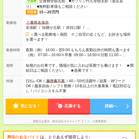
交通費全額支給 ■ガソリン代も全額支給（規定あ
交通費
り） ■無料駐車場もご相談ください
15～20万円
月収例
三重県名張市
勤務地
名張駅
/
桔梗が丘駅
/
赤目口駅
/
…
＜選べる勤務地＞病院 ※ご自宅の近くなど、お好きな場所
を選べます！
夜勤（例） 16:00～翌9:00 もちろん夜勤以外の時間も選べます
勤務時間
（例） 07:00～16:00※早番 09:00～18:00※日勤 11:00～
20:00※遅番 ※時間は、固定・選べる施設もあるので、ご希望が
あれば調整できます！ ※シフト制。勤務地により実働時間が異
短期のお仕事です。職場が気に入れば長期でも働けます！ ★開
期間
なります。★家庭の都合でお休みが必要な場合も遠慮なくご相談
始日はご相談ください。 ★急募です！
ください。
日払いOK
/
履歴書不要
/
40～50代活躍中
/
副業・Wワーク
特徴
OK
/
服装自由
/
シフト勤務
/
10名以上の大量募集
/
電話対応な
し
/
パソコンスキル不要
気になる！
応募する
詳細へ
掲載元企業名
株式会社ネオキャリア ナイス！介護事業部
興味のあるバイト
は、とりあえず保存しよう♪