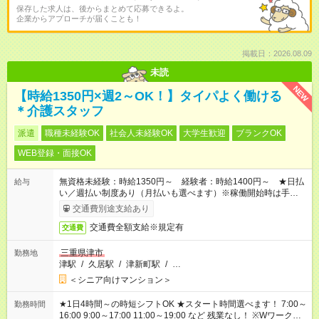
保存した求人は、後からまとめて応募できるよ。
企業からアプローチが届くことも！
掲載日：2026.08.09
未読
NEW
【時給1350円×週2～OK！】タイパよく働ける
＊介護スタッフ
派遣
職種未経験OK
社会人未経験OK
大学生歓迎
ブランクOK
WEB登録・面接OK
無資格未経験：時給1350円～ 経験者：時給1400円～ ★日払
給与
い／週払い制度あり（月払いも選べます）※稼働開始時は手続き
完了次第のお支払いとなります。
交通費別途支給あり
交通費全額支給※規定有
交通費
三重県津市
勤務地
津駅
/
久居駅
/
津新町駅
/
…
＜シニア向けマンション＞
★1日4時間～の時短シフトOK ★スタート時間選べます！ 7:00～
勤務時間
16:00 9:00～17:00 11:00～19:00 など 残業なし！ ※Wワークの