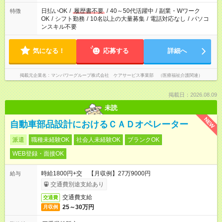
週20時間以上勤務は社会保険への加入対象となります ※労働者
派遣法（日雇い派遣の原則禁止）により、短時間・短期間の就
日払いOK
/
履歴書不要
/
40～50代活躍中
/
副業・Wワーク
特徴
業はご案内が難しい場合があります
OK
/
シフト勤務
/
10名以上の大量募集
/
電話対応なし
/
パソコ
ンスキル不要
気になる！
応募する
詳細へ
掲載元企業名
マンパワーグループ株式会社 ケアサービス事業部 （医療福祉介護関連）
掲載日：2026.08.09
未読
NEW
自動車部品設計におけるＣＡＤオペレーター
派遣
職種未経験OK
社会人未経験OK
ブランクOK
WEB登録・面接OK
時給1800円+交 【月収例】27万9000円
給与
交通費別途支給あり
交通費支給
交通費
25～30万円
月収例