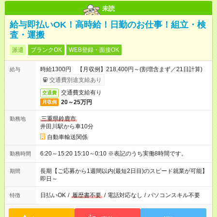
未読
給与即払いOK！高時給！日勤のお仕事！組立・検
査・運搬
派遣
ブランクOK
WEB登録・面接OK
時給1300円 【月収例】218,400円～(割増含まず／21日計算)
給与
交通費別途支給あり
交通費支給有り
交通費
20～25万円
月収例
三重県鈴鹿市
勤務地
井田川駅から車10分
自動車輸送関係
6:20～15:20 15:10～0:10 ※表記のうち実働8時間です。
勤務時間
長期【ご応募から1週間以内(最短2日目)のスピード就業が可能】
期間
即日～
日払いOK
/
履歴書不要
/
電話対応なし
/
パソコンスキル不要
特徴