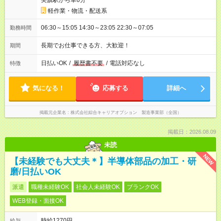
美旗駅から車6分
軽作業・物流・配送系
06:30～15:05 14:30～23:05 22:30～07:05
勤務時間
長期でお仕事できる方、大歓迎！
期間
日払いOK
/
履歴書不要
/
電話対応なし
特徴
気になる！
応募する
詳細へ
掲載元企業名
株式会社綜合キャリアオプション 製造事業部（全国）
掲載日：2026.08.09
未読
NEW
【未経験でも大丈夫＊】半導体部品の加工・研
磨/日払いOK
派遣
職種未経験OK
社会人未経験OK
ブランクOK
WEB登録・面接OK
時給1270円
給与