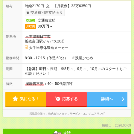
時給2170円+交 【月収例】33万6350円
給与
交通費別途支給あり
交通費支給
交通費
30万円～
月収例
三重県四日市市
勤務地
近鉄富田駅からバス20分
大手半導体製造メーカー
8:30～17:15（休憩:60分） ※残業少なめ
勤務時間
【急募】即日～長期 ※8月～、9月～、10月～のスタートもご
期間
相談ください！
履歴書不要
/
40～50代活躍中
特徴
気になる！
応募する
詳細へ
掲載元企業名
株式会社スタッフサービス・エンジニアリング
掲載日：2026.08.09
未読