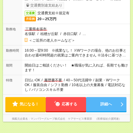
は手続き完了次第のお支払いとなります。
交通費別途支給あり
交通費支給※規定有
交通費
20～25万円
月収例
三重県名張市
勤務地
名張駅
/
桔梗が丘駅
/
赤目口駅
/
…
＜ご近所の老人ホームなど＞
16:00～翌9:00 ※残業なし！ ※Wワークの場合、他のお仕事と
勤務時間
合わせ週40時間超の就業はご案内できません ※法令に基づき、
週20時間以上勤務は社会保険への加入対象となります ※労働者
派遣法（日雇い派遣の原則禁止）により、短時間・短期間の就
開始日はご相談ください！ ★職場が気に入れば、長期でも働け
期間
業はご案内が難しい場合があります
ます！
日払いOK
/
履歴書不要
/
40～50代活躍中
/
副業・Wワーク
特徴
OK
/
服装自由
/
シフト勤務
/
10名以上の大量募集
/
電話対応な
し
/
パソコンスキル不要
気になる！
応募する
詳細へ
掲載元企業名
マンパワーグループ株式会社 ケアサービス事業部 （医療福祉介護関連）