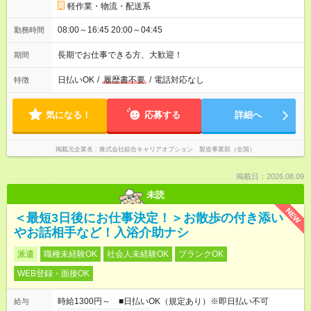
軽作業・物流・配送系
08:00～16:45 20:00～04:45
勤務時間
長期でお仕事できる方、大歓迎！
期間
日払いOK
/
履歴書不要
/
電話対応なし
特徴
気になる！
応募する
詳細へ
掲載元企業名
株式会社綜合キャリアオプション 製造事業部（全国）
掲載日：2026.08.09
未読
NEW
＜最短3日後にお仕事決定！＞お散歩の付き添い
やお話相手など！入浴介助ナシ
派遣
職種未経験OK
社会人未経験OK
ブランクOK
WEB登録・面接OK
時給1300円～ ■日払いOK（規定あり）※即日払い不可
給与