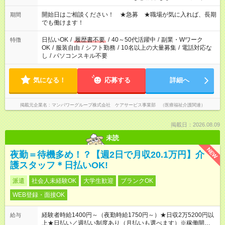
場合、他のお仕事と合わせ週40時間超の就業はご案内できませ
ん ※法令に基づき、週20時間以上勤務は社会保険への加入対象
開始日はご相談ください！ ★急募 ★職場が気に入れば、長期
期間
となります ※労働者派遣法（日雇い派遣の原則禁止）により、
でも働けます！
短時間・短期間の就業はご案内が難しい場合があります
日払いOK
/
履歴書不要
/
40～50代活躍中
/
副業・Wワーク
特徴
OK
/
服装自由
/
シフト勤務
/
10名以上の大量募集
/
電話対応な
し
/
パソコンスキル不要
気になる！
応募する
詳細へ
掲載元企業名
マンパワーグループ株式会社 ケアサービス事業部 （医療福祉介護関連）
掲載日：2026.08.09
未読
NEW
夜勤＝待機多め！？【週2日で月収20.1万円】介
護スタッフ＊日払いOK!
派遣
社会人未経験OK
大学生歓迎
ブランクOK
WEB登録・面接OK
経験者時給1400円～（夜勤時給1750円～）★日収2万5200円以
給与
上★日払い／週払い制度あり（月払いも選べます）※稼働開始時