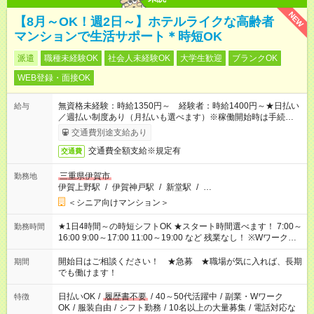
NEW
【8月～OK！週2日～】ホテルライクな高齢者
マンションで生活サポート＊時短OK
派遣
職種未経験OK
社会人未経験OK
大学生歓迎
ブランクOK
WEB登録・面接OK
無資格未経験：時給1350円～ 経験者：時給1400円～★日払い
給与
／週払い制度あり（月払いも選べます）※稼働開始時は手続き完
了次第のお支払いとなります。
交通費別途支給あり
交通費全額支給※規定有
交通費
三重県伊賀市
勤務地
伊賀上野駅
/
伊賀神戸駅
/
新堂駅
/
…
＜シニア向けマンション＞
★1日4時間～の時短シフトOK ★スタート時間選べます！ 7:00～
勤務時間
16:00 9:00～17:00 11:00～19:00 など 残業なし！ ※Wワークの
場合、他のお仕事と合わせ週40時間超の就業はご案内できませ
ん ※法令に基づき、週20時間以上勤務は社会保険への加入対象
開始日はご相談ください！ ★急募 ★職場が気に入れば、長期
期間
となります ※労働者派遣法（日雇い派遣の原則禁止）により、
でも働けます！
短時間・短期間の就業はご案内が難しい場合があります
日払いOK
/
履歴書不要
/
40～50代活躍中
/
副業・Wワーク
特徴
OK
/
服装自由
/
シフト勤務
/
10名以上の大量募集
/
電話対応な