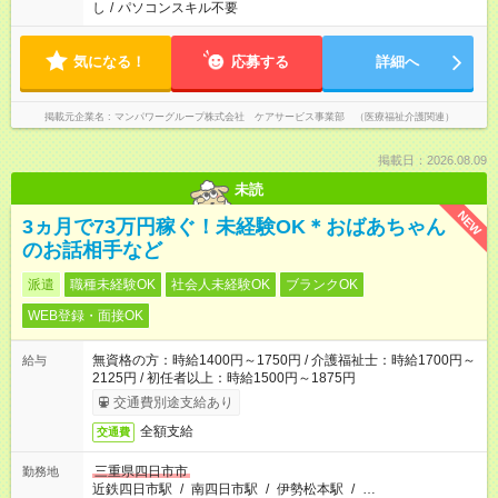
し
/
パソコンスキル不要
気になる！
応募する
詳細へ
掲載元企業名
マンパワーグループ株式会社 ケアサービス事業部 （医療福祉介護関連）
掲載日：2026.08.09
未読
NEW
3ヵ月で73万円稼ぐ！未経験OK＊おばあちゃん
のお話相手など
派遣
職種未経験OK
社会人未経験OK
ブランクOK
WEB登録・面接OK
無資格の方：時給1400円～1750円 / 介護福祉士：時給1700円～
給与
2125円 / 初任者以上：時給1500円～1875円
交通費別途支給あり
全額支給
交通費
三重県四日市市
勤務地
近鉄四日市駅
/
南四日市駅
/
伊勢松本駅
/
…