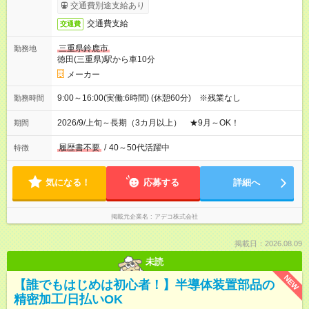
交通費別途支給あり
交通費支給
交通費
三重県鈴鹿市
勤務地
徳田(三重県)駅から車10分
メーカー
9:00～16:00(実働:6時間) (休憩60分) ※残業なし
勤務時間
2026/9/上旬～長期（3カ月以上） ★9月～OK！
期間
履歴書不要
/
40～50代活躍中
特徴
気になる！
応募する
詳細へ
掲載元企業名
アデコ株式会社
掲載日：2026.08.09
未読
NEW
【誰でもはじめは初心者！】半導体装置部品の
精密加工/日払いOK