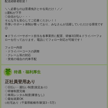
配送経験者歓迎！
＼＼必要なのは普通免許とやる気だけ！／／
◇運転が下手
◇自信がない・・・
そんな方も安心してご応募ください！！
手厚いサポート体制が整っており、みなさんが活躍していただける環境です
◎
★ドライバーサポート担当を各事業所に配置、研修3日間＆ドライバーフォ
ローを行っております。電話にてフォロー対応が可能です！
フォロー内容
・ドライバーコースの調整
・クレーム等の対応
・突発の場合の代車手配
待遇・福利厚生
正社員登用あり
◇日払い・週払い制度(規定あり)
◇研修制度完備
◇車両レンタル制度(審査なし)
◇最短就業OK
◇社宅あり（千葉県船橋市/家賃3～5万）