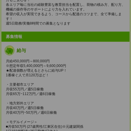
各エリア毎に当社の経験豊富な教育担当を配置し、荷物の積み方、配り方、
機械の操作等のサポートにより力を入れています。
希望の収入が実現できるよう、コースから配達のコツまで、全て準備しま
す！
週5日勤務/実働8時間での募集となります
募集情報
給与
月給450,000円～800,000円
※想定年収5,400,000円～9,600,000円
★配達個数が増えるとさらに給与UP！
1番稼ぐ人で月120万ほど！
・主要都市エリア
月収55万円／週5日稼働
月収65万~112万円／週6日稼働
・地方郊外エリア
月収40万円／週5日稼働
月収40万円~50万円／週6日稼働
＜モデルイメージ＞
■月収50万円 (27歳男性/江東区在住)※元建築関係