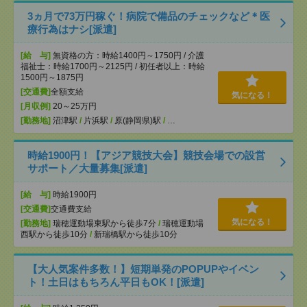
3ヵ月で73万円稼ぐ！病院で備品のチェックなど＊医
療行為はナシ[派遣]
[給 与]
無資格の方：時給1400円～1750円 / 介護
福祉士：時給1700円～2125円 / 初任者以上：時給
1500円～1875円
[交通費]
全額支給
気になる！
[月収例]
20～25万円
[勤務地]
沼津駅
/
片浜駅
/
原(静岡県)駅
/
…
時給1900円！【アジア競技大会】競技会場での設営
サポート／大量募集[派遣]
[給 与]
時給1900円
[交通費]
交通費支給
気になる！
[勤務地]
瑞穂運動場東駅から徒歩7分
/
瑞穂運動場
西駅から徒歩10分
/
新瑞橋駅から徒歩10分
【大人気案件多数！】短期単発のPOPUPやイベン
ト！土日はもちろん平日もOK！[派遣]