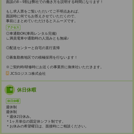
面談の8～9割は弊社での働き方を説明する時間になります！
もし求人票をご覧いただいてご不明点あれば、
面談時に何でもお答えさせていただくので、
事前にまとめていただけるとスムーズです。
アクセス
◎車通勤OK(車両レンタル完備)
∟満員電車や通勤時の人混みとも無縁♪
◎配送センターと自宅の直行直帰
◎募集勤務地区での積極採用を行ないます！
※ご契約時/研修時にお近くの事業所に御来社いただきます。
JCSロジスコ株式会社
休日休暇
休日休暇
週休制
週休制
＊週休2日休み。
＊1ヶ月単位の固定休シフト制です。
＊お休みの希望曜日は、面接時にご相談ください。