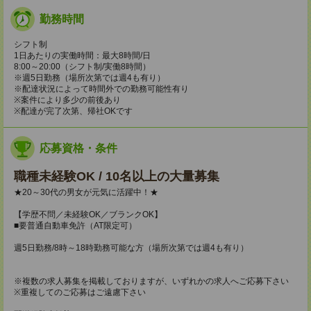
勤務時間
シフト制
1日あたりの実働時間：最大8時間/日
8:00～20:00（シフト制/実働8時間）
※週5日勤務（場所次第では週4も有り）
※配達状況によって時間外での勤務可能性有り
※案件により多少の前後あり
※配達が完了次第、帰社OKです
応募資格・条件
職種未経験OK / 10名以上の大量募集
★20～30代の男女が元気に活躍中！★
【学歴不問／未経験OK／ブランクOK】
■要普通自動車免許（AT限定可）
週5日勤務/8時～18時勤務可能な方（場所次第では週4も有り）
※複数の求人募集を掲載しておりますが、いずれかの求人へご応募下さい
※重複してのご応募はご遠慮下さい