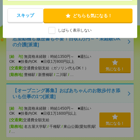
あなたの閲覧履歴からの
おすすめ
スキップ
どちらも気になる！
しばらく表示しない
志望動機も履歴書も不要！日収1万円～＊未経験OK
の介護[派遣]
[給 与]
無資格未経験：時給1350円～ ■週払い
OK ■扶養内OK ■日収1万800円以上
[交通費]
交通費全額支給（ガソリン代もOK！）
気になる！
[勤務地]
豊橋駅
/
新豊橋駅
/
二川駅
/
…
【オープニング募集】おばあちゃんのお散歩付き添
いも仕事の1つ[派遣]
[給 与]
無資格未経験：時給1450円～ ■週払い
OK ■扶養内OK ■日収1万1600円以上
[交通費]
交通費全額支給
気になる！
[勤務地]
名古屋大学駅
/
千種駅
/
東山公園(愛知県)駅
/
…