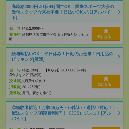
高時給2000円☆1日4時間でOK！国際スポーツ大会の
受付スタッフ☆来社不要！日払いOK♪/N1[アルバイ
ト]
[給 与]
時給2,000円～
[勤務地]
愛知県名古屋市中区金山（最寄り駅：金山
気になる！
駅）
給与即払いOK！平日休み！日勤のお仕事！日用品の
ピッキング[派遣]
[給 与]
時給1200円 【月収例】201,600円～(割
増含まず／21日計算)
[交通費]
交通費支給有り
気になる！
[月収例]
20～25万円
[勤務地]
井田川駅から車8分
◎経験者歓迎！月収45万円～/日払い・週払い対応！
配送スタッフ/初期費用0円！【JCSロジスコ】[アル
バイト]