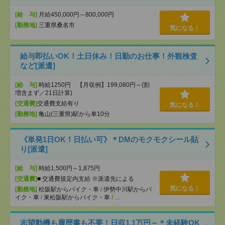
[給 与]
月給450,000円～800,000円
[勤務地]
三重県桑名市
気になる！
給与即払いOK！土日休み！日勤のお仕事！外観検査
など[派遣]
[給 与]
時給1250円 【月収例】199,080円～(割
増含まず／21日計算)
[交通費]
交通費支給有り
気になる！
[勤務地]
亀山(三重県)駅から車10分
《単発1日OK！日払い可》＊DMのモクモクシール貼
り[派遣]
[給 与]
時給1,500円～1,875円
[交通費]
■ 交通費規定内支給 ※派遣先による
気になる！
[勤務地]
松阪駅からバイク・車
/
伊勢中川駅からバ
イク・車
/
東松阪駅からバイク・車
/
…
志望動機も履歴書も不要！日収1.1万円～＊未経験OK