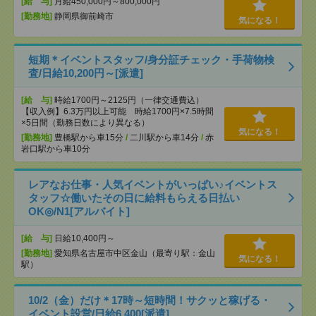
[給 与]
月給450,000円～800,000円
[勤務地]
静岡県御前崎市
気になる！
短期＊イベントスタッフ/身分証チェック・手荷物検
査/日給10,200円～[派遣]
[給 与]
時給1700円～2125円（一律交通費込）
【収入例】6.3万円以上可能 時給1700円×7.5時間
×5日間（勤務日数により異なる）
気になる！
[勤務地]
豊橋駅から車15分
/
二川駅から車14分
/
赤
岩口駅から車10分
レアなお仕事・人気イベントがいっぱい♪イベントス
タッフ☆働いたその日に給料もらえる日払い
OK◎/N1[アルバイト]
[給 与]
日給10,400円～
[勤務地]
愛知県名古屋市中区金山（最寄り駅：金山
気になる！
駅）
10/2（金）だけ＊17時～短時間！サクッと稼げる・
イベント設営/日給6,400[派遣]