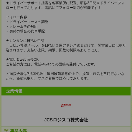
★ドライバーサポート担当を各事業所に配置、研修3日間＆ドライバーフォ
ローを行っております。電話にてフォロー対応が可能です！
フォロー内容
・ドライバーコースの調整
・クレーム等の対応
・突発の場合の代車手配
★カンタンに日払い申請
「日払い希望メール」を日払い専用アドレス送るだけで、翌営業日には振り
込まれます。支払い上限、期限、回数の制限もありません。
★電話＆web面接OK
ご希望の方には、電話やwebでの面接も受付けています。
・面接会場は?抗菌処理！毎回殺菌消毒の上で、換気・通気を常時行ないな
がら、距離も取り、マスク着用で対応しております。
企業情報
JCSロジスコ株式会社
事業内容