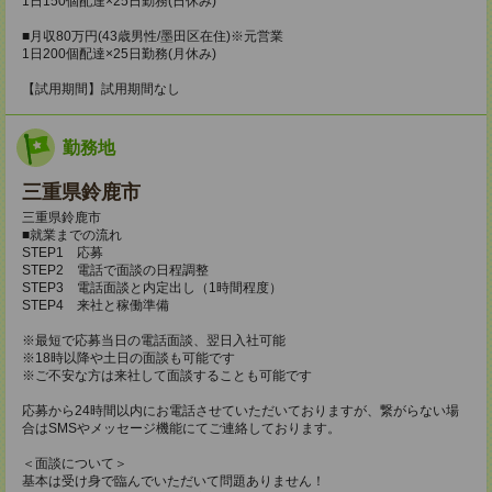
1日150個配達×25日勤務(日休み)
■月収80万円(43歳男性/墨田区在住)※元営業
1日200個配達×25日勤務(月休み)
【試用期間】試用期間なし
勤務地
三重県鈴鹿市
三重県鈴鹿市
■就業までの流れ
STEP1 応募
STEP2 電話で面談の日程調整
STEP3 電話面談と内定出し（1時間程度）
STEP4 来社と稼働準備
※最短で応募当日の電話面談、翌日入社可能
※18時以降や土日の面談も可能です
※ご不安な方は来社して面談することも可能です
応募から24時間以内にお電話させていただいておりますが、繋がらない場
合はSMSやメッセージ機能にてご連絡しております。
＜面談について＞
基本は受け身で臨んでいただいて問題ありません！