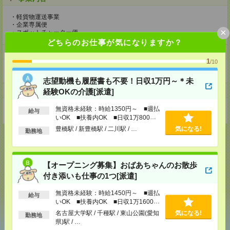
・軽貨物運送事業
・企業専属便
×
・スポットチャーター便
どちらのお仕事が気になりますか？
ホームページ
1
/10
https://en-gage.net/jcs-logisco/
志望動機も履歴書も不要！日収1万円～＊未
事業所
経験OKの介護[派遣]
無資格未経験：時給1350円～ ■週払
東京都杉並区上荻1-18-3亀屋酒販第2ビル316号
給与
いOK ■扶養内OK ■日収1万800円
以上
豊橋駅 / 新豊橋駅 / 二川駅 / …
気になる!
勤務地
応募ページへ
【オープニング募集】おばあちゃんのお散歩
付き添いも仕事の1つ[派遣]
無資格未経験：時給1450円～ ■週払
給与
気になる！
いOK ■扶養内OK ■日収1万1600円
以上
名古屋大学駅 / 千種駅 / 東山公園(愛知
気になる!
勤務地
県)駅 / …