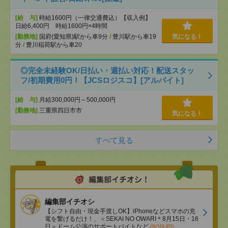
[給 与]
時給1600円（一律交通費込）【収入例】
日給6,400円 時給1600円×4時間
[勤務地]
国府(愛知県)駅から車9分
/
豊川駅から車19
気になる！
分
/
豊川稲荷駅から車20
◎完全未経験OK/日払い・週払い対応！配送スタッ
フ/初期費用0円！【JCSロジスコ】[アルバイト]
[給 与]
月給300,000円～500,000円
[勤務地]
三重県四日市市
気になる！
すべて見る
編集部イチオシ
【シフト自由・現金手渡しOK】iPhoneなどスマホの充
電を繋げるだけ！、＜SEKAI NO OWARI＊8月15日・16
日＞ドーム公演のサポートバイトなど
(8/10UP!)