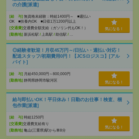
の介護[派遣]
[給 与]
無資格未経験：時給1400円～ ■週払い
OK ■扶養内OK ■日収1万1200円以上
[交通費]
交通費全額支給（ガソリン代もOK！）
気になる！
[勤務地]
新浜松駅
/
上島駅
/
助信駅
/
…
◎経験者歓迎！月収45万円～/日払い・週払い対応！
配送スタッフ/初期費用0円！【JCSロジスコ】[アル
バイト]
[給 与]
月給450,000円～800,000円
[勤務地]
静岡県静岡市駿河区
気になる！
給与即払いOK！平日休み！日勤のお仕事！検査、梱
包作業[派遣]
[給 与]
時給1250円
[交通費]
交通費支給有り
気になる！
[勤務地]
亀山(三重県)駅から車8分