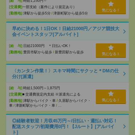
[給 与]
時給1,250円～
[交通費]
一部支給（案件により規定あり）
気になる！
[勤務地]
津駅から徒歩5分
/
津新町駅から徒歩5分
早めに決める！1日OK！日給21000円／アジア競技大
会イベントスタッフ[アルバイト]
[給 与]
日給21000円 ＊日払いOK！
[勤務地]
豊田市駅から徒歩
/
新豊田駅から徒歩
気になる！
〈カンタン作業！〉スキマ時間にサクッと＊DMの仕
分け[派遣]
[給 与]
時給1,500円～1,875円
[交通費]
■ 交通費規定内支給 ※派遣先による
気になる！
[勤務地]
津駅からバイク・車
/
久居駅からバイク・
車
/
津新町駅からバイク・車
/
…
◎経験者歓迎！月収45万円～/日払い・週払い対応！
配送スタッフ/初期費用0円！【Jルート】[アルバイ
ト]