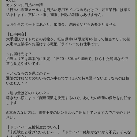
カンタンに日払い申請
「日払い希望メール」を日払い専用アドレス送るだけで、翌営業日には振り
込まれます。支払い上限、期限、回数の制限もありません。
☆お仕事スタートにあたり、加盟金、違約金なども必要ありません
【仕事内容】
大手通販サイトなどの荷物を、軽自動車(AT限定可)を使って担当エリアの個
人宅や企業様へお届けする宅配ドライバーのお仕事です。
～お届け先は？～
担当エリアは基本的に固定。1日20～30kmの運転で、限られた範囲なので
道も覚えやすいです。
～どんなものを運ぶの？～
通販の洋服などの軽いものが中心です！1人で持ち運べないようなものは扱
いません＾＾
～運ぶ量はどのくらい？～
稼ぎたい額によって配達個数を決定するので、あなたの希望の個数をお任せ
します。
◎車両のない方は、審査不要のレンタルもご用意していますのでご安心くだ
さい。
【ドライバー支援制度について】
「未経験だと稼げないんじゃ…」「ドライバー経験がないから不安」そんな
方もご安心を！