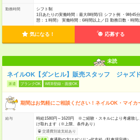
シフト制
勤務時間
1日あたりの実働時間：最大8時間/日 シフト例 ・9時45分～1
憩：１時間） 実働時間：6時間以上／日 勤務日数・時
気になる！
応募する
未読
ネイルOK【ダンヒル】販売スタッフ ジャズ
派遣
ブランクOK
WEB登録・面接OK
期間はお気軽にご相談ください！ネイルOK・マイカ
時給1580円～1620円 ※ご経験・スキルにより考慮致
給与
け取れます（※上限、条件あり）
交通費別途支給あり
車通勤の方はガソリン代支給（駐車場完備）
交通費