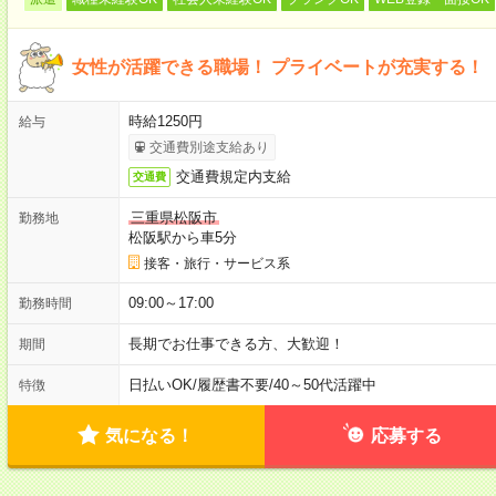
女性が活躍できる職場！ プライベートが充実する！
時給1250円
給与
交通費別途支給あり
交通費規定内支給
交通費
三重県松阪市
勤務地
松阪駅から車5分
接客・旅行・サービス系
09:00～17:00
勤務時間
長期でお仕事できる方、大歓迎！
期間
日払いOK
/
履歴書不要
/
40～50代活躍中
特徴
気になる！
応募する