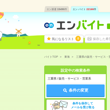
エン派遣
15490
件
エン バイト
22168
件
0
気になるリスト
保存した希
バイトTOP
東海
三重県の販売・サービス・
設定中の検索条件
三重県 / 販売・サービス・営業系
条件の変更
条件を保存して
メールを受け取る