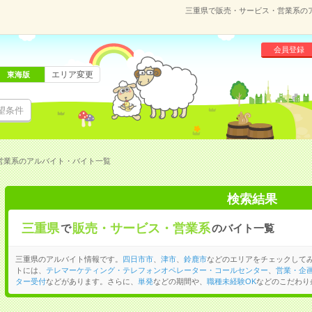
三重県で販売・サービス・営業系の
会員登録
エリア変更
東海版
望条件
営業系のアルバイト・バイト一覧
検索結果
三重県
販売・サービス・営業系
で
のバイト一覧
三重県のアルバイト情報です。
四日市市
、
津市
、
鈴鹿市
などのエリアをチェックして
トには、
テレマーケティング・テレフォンオペレーター・コールセンター
、
営業・企
ター受付
などがあります。さらに、
単発
などの期間や、
職種未経験OK
などのこだわり