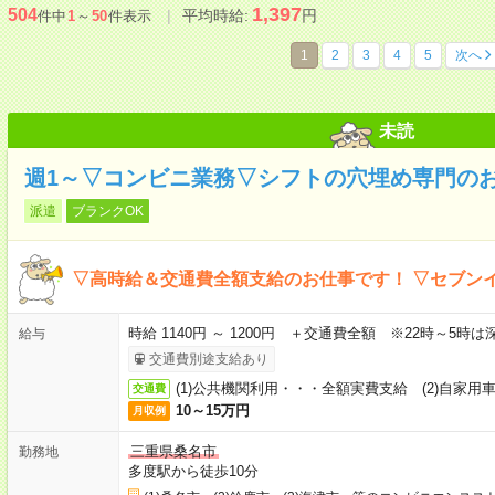
1,397
504
平均時給:
円
件中
1
～
50
件表示
1
2
3
4
5
次へ
未読
週1～▽コンビニ業務▽シフトの穴埋め専門の
派遣
ブランクOK
▽高時給＆交通費全額支給のお仕事です！ ▽セブン
時給 1140円 ～ 1200円 ＋交通費全額 ※22時～5
給与
交通費別途支給あり
(1)公共機関利用・・・全額実費支給 (2)自家用
交通費
10～15万円
月収例
三重県桑名市
勤務地
多度駅から徒歩10分