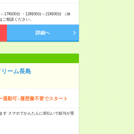
7時00分 ・12時00分～21時00分 （休
間はご相談ください。
詳細へ
ドリーム長島
ー通勤可○履歴書不要でスタート
します スマホでかんたんに前払いで給与が受