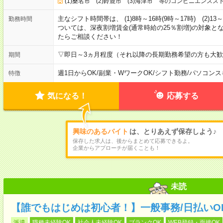
(1)桑名市 (2)鈴鹿市 (3)海津市 等のコンビニエンスス
主なシフト時間帯は、 (1)8時～16時(9時～17時) (2)13
勤務時間
ついては、深夜割増賃金(通常時給の25％割増)の対象と
たらご相談ください！
▽即日～3ヵ月程度（それ以降の長期勤務希望の方も大
期間
週1日からOK
/
副業・WワークOK
/
シフト勤務
/
パソコンス
特徴
気になる！
応募する
興味のあるバイト
は、とりあえず保存しよう♪
保存した求人は、後からまとめて応募できるよ。
企業からアプローチが届くことも！
未読
【誰でもはじめは初心者！】一般事務/日払いO
派遣
職種未経験OK
社会人未経験OK
ブランクOK
WEB登録・面接OK