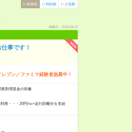
新着順
時給順
人気順
掲載日：2026.08.07
NEW
お仕事です！
イレブン／ファミマ経験者急募中！
時は深夜割増賃金の対象
車利用・・・20円/㎞×走行距離分を支給