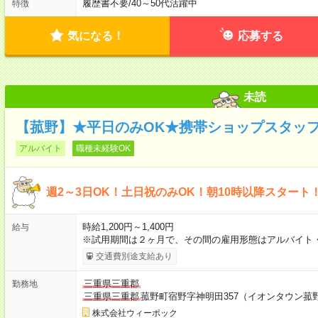
履歴書不要
/
40～50代活躍中
特徴
気になる！
応募する
未読
【菰野】★平日のみOK★携帯ショップスタッ
アルバイト
職種未経験OK
週2～3日OK！土日祝のみOK！朝10時以降スタート
時給1,200円～1,400円
給与
※試用期間は２ヶ月で、その間の雇用形態はアルバイト・
交通費別途支給あり
三重県三重郡
勤務地
三重県三重郡
菰野町宿野字神明田357（イオンタウン菰
株式会社ウィーポック