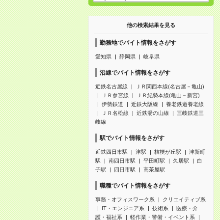
他の検索結果を見る
勤務地でバイト情報をさがす
愛知県
静岡県
岐阜県
沿線でバイト情報をさがす
近鉄名古屋線
ＪＲ関西本線(名古屋－亀山)
ＪＲ参宮線
ＪＲ紀勢本線(亀山－新宮)
伊勢鉄道
近鉄大阪線
養老鉄道養老線
ＪＲ名松線
近鉄湯の山線
三岐鉄道三
岐線
駅でバイト情報をさがす
近鉄四日市駅
津駅
桔梗が丘駅
津新町
駅
南四日市駅
平田町駅
久居駅
白
子駅
四日市駅
高茶屋駅
職種でバイト情報をさがす
事務・オフィスワーク系
クリエイティブ系
IT・エンジニア系
技術系
医療・介
護・福祉系
軽作業・警備・イベント系