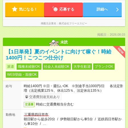
気になる！
応募する
詳細へ
掲載元企業名
株式会社フリーエスピー
掲載日：2026.08.03
未読
NEW
【1日単発】夏のイベントに向けて稼ぐ！時給
1400円！こつこつ仕分け
派遣
職種未経験OK
社会人未経験OK
大学生歓迎
ブランクOK
WEB登録・面接OK
時給1400円 ※日・週払いOK ※別途手当1000円/日 各法定割
給与
増（法定残業125％、休出125％、法定休出135％）
交通費別途支給あり
時給に交通費相当分含む
交通費
三重県四日市市
勤務地
朝日駅から徒歩20分
/
伊勢朝日駅から車5分
/
近鉄四日市駅か
ら車10分
/
…