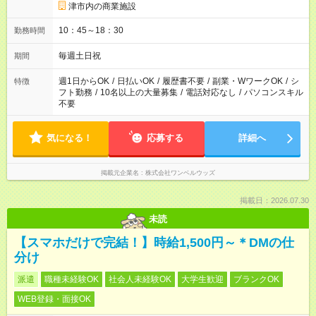
津市内の商業施設
10：45～18：30
勤務時間
毎週土日祝
期間
週1日からOK
/
日払いOK
/
履歴書不要
/
副業・WワークOK
/
シ
特徴
フト勤務
/
10名以上の大量募集
/
電話対応なし
/
パソコンスキル
不要
気になる！
応募する
詳細へ
掲載元企業名
株式会社ワンベルウッズ
掲載日：2026.07.30
未読
【スマホだけで完結！】時給1,500円～＊DMの仕
分け
派遣
職種未経験OK
社会人未経験OK
大学生歓迎
ブランクOK
WEB登録・面接OK