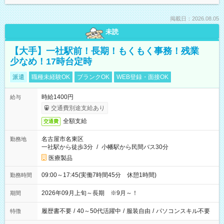
掲載日：2026.08.05
未読
【大手】一社駅前！長期！もくもく事務！残業
少なめ！17時台定時
派遣
職種未経験OK
ブランクOK
WEB登録・面接OK
時給1400円
給与
交通費別途支給あり
全額支給
交通費
名古屋市名東区
勤務地
一社駅から徒歩3分
/
小幡駅から民間バス30分
医療製品
09:00～17:45(実働7時間45分 休憩1時間)
勤務時間
2026年09月上旬～長期 ※9月～！
期間
履歴書不要
/
40～50代活躍中
/
服装自由
/
パソコンスキル不要
特徴