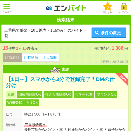
0
メニュー
気になる！
ログイン
検索結果
三重県で単発（10日以内・1日のみ）のバイト一
条件の変更
覧
15
1,386
件中
1
～
15
件表示
平均時給:
円
新着順
時給順
人気順
掲載日：2026.08.05
未読
NEW
【1日～】スマホから3分で登録完了＊DMの仕
分け
派遣
職種未経験OK
社会人未経験OK
大学生歓迎
ブランクOK
WEB登録・面接OK
時給1,500円～1,875円
給与
三重県鈴鹿市
勤務地
鈴鹿市駅からバイク・車
/
鈴鹿駅からバイク・車
/
白子駅から