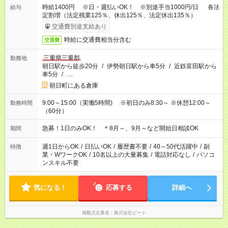
時給1400円 ※日・週払いOK！ ※別途手当1000円/日 各法
給与
定割増（法定残業125％、休出125％、法定休出135％）
交通費別途支給あり
時給に交通費相当分含む
交通費
三重県三重郡
勤務地
朝日駅から徒歩20分
/
伊勢朝日駅から車5分
/
近鉄富田駅から
車5分
/
…
朝日町にある倉庫
9:00～15:00（実働5時間) ※初日のみ8:30～ ※休憩12:00～
勤務時間
（60分）
急募！1日のみOK！ ＊8月～、9月～など開始日相談OK
期間
週1日からOK
/
日払いOK
/
履歴書不要
/
40～50代活躍中
/
副
特徴
業・WワークOK
/
10名以上の大量募集
/
電話対応なし
/
パソコ
ンスキル不要
気になる！
応募する
詳細へ
掲載元企業名
株式会社ビート