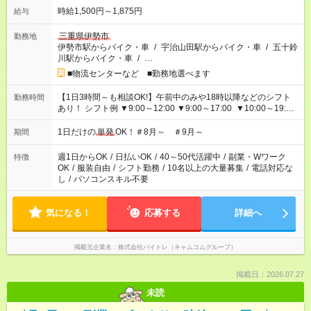
時給1,500円～1,875円
給与
三重県伊勢市
勤務地
伊勢市駅からバイク・車
/
宇治山田駅からバイク・車
/
五十鈴
川駅からバイク・車
/
…
■物流センターなど ■勤務地選べます
【1日3時間～も相談OK!】午前中のみや18時以降などのシフト
勤務時間
あり！ シフト例 ▼9:00～12:00 ▼9:00～17:00 ▼10:00～19:00
▼18:00～21:00
1日だけの
単発
OK！＃8月～ ＃9月～
期間
週1日からOK
/
日払いOK
/
40～50代活躍中
/
副業・Wワーク
特徴
OK
/
服装自由
/
シフト勤務
/
10名以上の大量募集
/
電話対応な
し
/
パソコンスキル不要
気になる！
応募する
詳細へ
掲載元企業名
株式会社バイトレ（キャムコムグループ）
掲載日：2026.07.27
未読