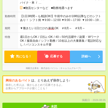
バイク・車
/
…
■物流センターなど ■勤務地選べます
【1日3時間～も相談OK!】午前中のみや18時以降などのシフト
勤務時間
あり！ シフト例 ▼9:00～12:00 ▼9:00～17:00 ▼10:00～19:00
▼18:00～21:00
▼働きたい1日だけの
単発
OK ＃8月～ ＃9月～
期間
週1日からOK
/
日払いOK
/
40～50代活躍中
/
副業・Wワーク
特徴
OK
/
服装自由
/
シフト勤務
/
10名以上の大量募集
/
電話対応な
し
/
パソコンスキル不要
気になる！
応募する
詳細へ
掲載元企業名
株式会社バイトレ（キャムコムグループ）
興味のあるバイト
は、とりあえず保存しよう♪
保存した求人は、後からまとめて応募できるよ。
企業からアプローチが届くことも！
掲載日：2026.08.05
未読