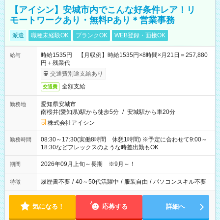
【アイシン】安城市内でこんな好条件レア！リ
モートワークあり・無料Pあり＊営業事務
派遣
職種未経験OK
ブランクOK
WEB登録・面接OK
時給1535円 【月収例】時給1535円×8時間×月21日＝257,880
給与
円＋残業代
交通費別途支給あり
全額支給
交通費
愛知県安城市
勤務地
南桜井(愛知県)駅から徒歩5分
/
安城駅から車20分
株式会社アイシン
08:30～17:30(実働8時間 休憩1時間) ※予定に合わせて9:00～
勤務時間
18:30などフレックスのような時差出勤もOK
2026年09月上旬～長期 ※9月～！
期間
履歴書不要
/
40～50代活躍中
/
服装自由
/
パソコンスキル不要
特徴
気になる！
応募する
詳細へ