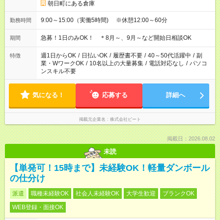
朝日町にある倉庫
9:00～15:00（実働5時間) ※休憩12:00～60分
勤務時間
急募！1日のみOK！ ＊8月～、9月～など開始日相談OK
期間
週1日からOK
/
日払いOK
/
履歴書不要
/
40～50代活躍中
/
副
特徴
業・WワークOK
/
10名以上の大量募集
/
電話対応なし
/
パソコ
ンスキル不要
気になる！
応募する
詳細へ
掲載元企業名
株式会社ビート
掲載日：2026.08.02
未読
【単発可！15時まで】未経験OK！軽量ダンボール
の仕分け
派遣
職種未経験OK
社会人未経験OK
大学生歓迎
ブランクOK
WEB登録・面接OK