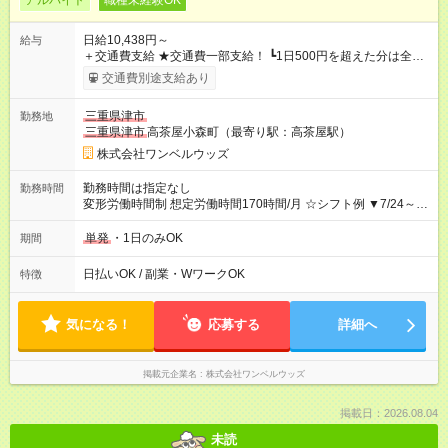
アルバイト
職種未経験OK
日給10,438円～
給与
＋交通費支給 ★交通費一部支給！ ┗1日500円を超えた分は全額
支給！ ※往復500円以内の方は自己負担となります ★日払い
交通費別途支給あり
OK！（規定あり） ┗働いたその日に現金GET♪ お仕事後はコン
ビニATMから 日払い分を引き落とせます！ 【試用期間】試用
三重県津市
勤務地
期間なし
三重県津市
高茶屋小森町（最寄り駅：高茶屋駅）
株式会社ワンベルウッズ
勤務時間は指定なし
勤務時間
変形労働時間制 想定労働時間170時間/月 ☆シフト例 ▼7/24～
8/31 10：45～18：30
単発
・1日のみOK
期間
日払いOK / 副業・WワークOK
特徴
気になる！
応募する
詳細へ
掲載元企業名
株式会社ワンベルウッズ
掲載日：2026.08.04
未読