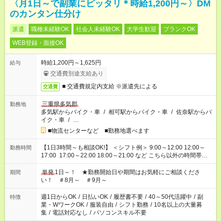
〈月1日～で副業にピッタリ＊時給1,200円～〉DM
のカンタン仕分け
派遣
職種未経験OK
社会人未経験OK
大学生歓迎
ブランクOK
WEB登録・面接OK
時給1,200円～1,625円
給与
交通費別途支給あり
■ 交通費規定内支給 ※派遣先による
交通費
三重県多気郡
勤務地
多気駅からバイク・車
/
相可駅からバイク・車
/
佐奈駅からバ
イク・車
/
…
■物流センターなど ■勤務地選べます
【1日3時間～も相談OK!】 ＜シフト例＞ 9:00～12:00 12:00～
勤務時間
17:00 17:00～22:00 18:00～21:00 など こちら以外の時間帯も
お気軽にご相談ください！
単発
1日～！ ★勤務開始日や期間はお気軽にご相談くださ
期間
い！ ＃8月～ ＃9月～
週1日からOK
/
日払いOK
/
履歴書不要
/
40～50代活躍中
/
副
特徴
業・WワークOK
/
服装自由
/
シフト勤務
/
10名以上の大量募
集
/
電話対応なし
/
パソコンスキル不要