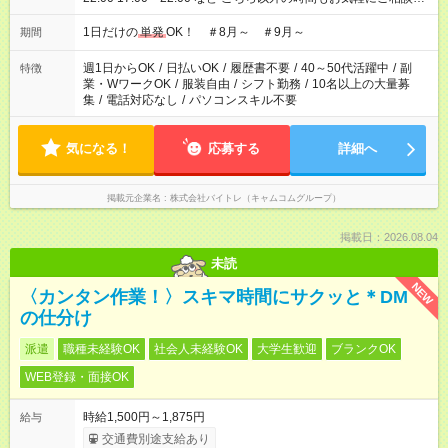
ださい！
1日だけの
単発
OK！ ＃8月～ ＃9月～
期間
週1日からOK
/
日払いOK
/
履歴書不要
/
40～50代活躍中
/
副
特徴
業・WワークOK
/
服装自由
/
シフト勤務
/
10名以上の大量募
集
/
電話対応なし
/
パソコンスキル不要
気になる！
応募する
詳細へ
掲載元企業名
株式会社バイトレ（キャムコムグループ）
掲載日：2026.08.04
未読
NEW
〈カンタン作業！〉スキマ時間にサクッと＊DM
の仕分け
派遣
職種未経験OK
社会人未経験OK
大学生歓迎
ブランクOK
WEB登録・面接OK
時給1,500円～1,875円
給与
交通費別途支給あり