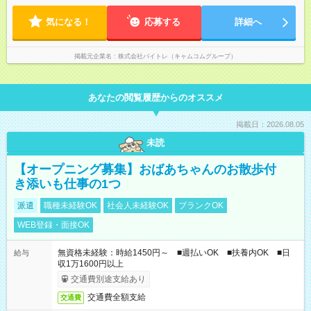
気になる！
応募する
詳細へ
掲載元企業名
株式会社バイトレ（キャムコムグループ）
あなたの閲覧履歴からのオススメ
掲載日：2026.08.05
未読
【オープニング募集】おばあちゃんのお散歩付
き添いも仕事の1つ
派遣
職種未経験OK
社会人未経験OK
ブランクOK
WEB登録・面接OK
無資格未経験：時給1450円～ ■週払いOK ■扶養内OK ■日
給与
収1万1600円以上
交通費別途支給あり
交通費全額支給
交通費