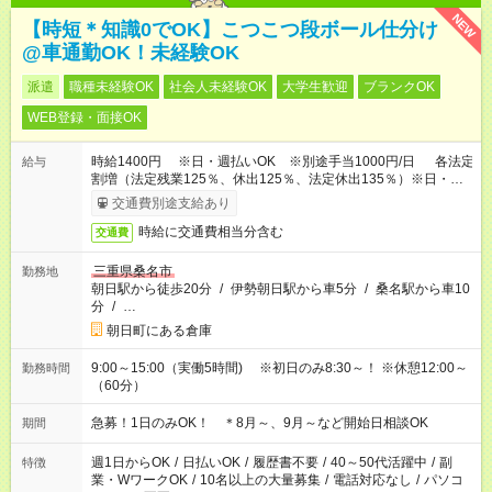
NEW
【時短＊知識0でOK】こつこつ段ボール仕分け
@車通勤OK！未経験OK
派遣
職種未経験OK
社会人未経験OK
大学生歓迎
ブランクOK
WEB登録・面接OK
時給1400円 ※日・週払いOK ※別途手当1000円/日 各法定
給与
割増（法定残業125％、休出125％、法定休出135％）※日・週
払いOK
交通費別途支給あり
時給に交通費相当分含む
交通費
三重県桑名市
勤務地
朝日駅から徒歩20分
/
伊勢朝日駅から車5分
/
桑名駅から車10
分
/
…
朝日町にある倉庫
9:00～15:00（実働5時間) ※初日のみ8:30～！ ※休憩12:00～
勤務時間
（60分）
急募！1日のみOK！ ＊8月～、9月～など開始日相談OK
期間
週1日からOK
/
日払いOK
/
履歴書不要
/
40～50代活躍中
/
副
特徴
業・WワークOK
/
10名以上の大量募集
/
電話対応なし
/
パソコ