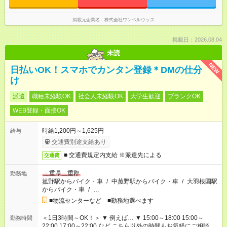
掲載元企業名
株式会社ワンベルウッズ
掲載日：2026.08.04
未読
NEW
日払いOK！スマホでカンタン登録＊DMの仕分
け
派遣
職種未経験OK
社会人未経験OK
大学生歓迎
ブランクOK
WEB登録・面接OK
時給1,200円～1,625円
給与
交通費別途支給あり
■ 交通費規定内支給 ※派遣先による
交通費
三重県三重郡
勤務地
菰野駅からバイク・車
/
中菰野駅からバイク・車
/
大羽根園駅
からバイク・車
/
…
■物流センターなど ■勤務地選べます
＜1日3時間～OK！＞ ▼ 例えば… ▼ 15:00～18:00 15:00～
勤務時間
22:00 17:00～22:00 など こちら以外の時間もお気軽にご相談く