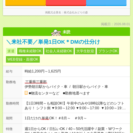
掲載元企業名
株式会社みどりの森
掲載日：2026.08.01
未読
＼来社不要／単発1日OK＊DMの仕分け
派遣
職種未経験OK
社会人未経験OK
大学生歓迎
ブランクOK
WEB登録・面接OK
時給1,200円～1,625円
給与
三重県三重郡
勤務地
伊勢朝日駅からバイク・車
/
朝日駅からバイク・車
■物流センターなど ■勤務地選べます
【1日3時間～も相談OK!】午前中のみや18時以降などのシフト
勤務時間
あり！ シフト例 ▼9:00～12:00 ▼9:00～17:00 ▼10:00～19:00
▼18:00～21:00
1日だけの
単発
OK！＃8月～ ＃9月～
期間
週1日からOK
/
日払いOK
/
40～50代活躍中
/
副業・Wワーク
特徴