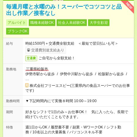
NEW
毎週月曜と水曜のみ！スーパーでコツコツと品
出し作業／接客なし
アルバイト
職種未経験OK
社会人未経験OK
大学生歓迎
ブランクOK
時給1500円＋交通費全額支給 ＜最短で翌日払いも可＞
給与
交通費別途支給あり
ご自宅から全額支給！
交通費
三重県松阪市
勤務地
伊勢市駅から徒歩
/
伊勢中川駅から徒歩
/
松阪駅から徒歩
/
…
株式会社フリーエスピー(三重県内の食品スーパーでのお仕事
です)
▼下記時間内にて実働８時間 10:00～19:00
勤務時間
好きなシフトで1日のみ～お仕事OK！ 気に入ったら、長期で
期間
続けていただくこともできます。
週1日からOK
/
履歴書不要
/
副業・WワークOK
/
シフト勤
特徴
務
/
10名以上の大量募集
/
パソコンスキル不要