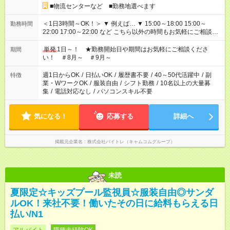
■物流センターなど ■勤務地選べます
＜1日3時間～OK！＞ ▼ 例えば… ▼ 15:00～18:00 15:00～
勤務時間
22:00 17:00～22:00 など こちら以外の時間もお気軽にご相談く
ださい！
単発
1日～！ ★勤務開始日や期間はお気軽にご相談くださ
期間
い！ ＃8月～ ＃9月～
週1日からOK
/
日払いOK
/
履歴書不要
/
40～50代活躍中
/
副
特徴
業・WワークOK
/
服装自由
/
シフト勤務
/
10名以上の大量募
集
/
電話対応なし
/
パソコンスキル不要
気になる！
応募する
詳細へ
掲載元企業名
株式会社バイトレ（キャムコムグループ）
未読
夏限定☆キッズプール監視員☆服装自由◎サンダ
ルOK！来社不要！働いたその日に給料もらえる日
払い/N1