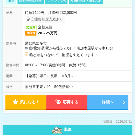
派遣
職種未経験OK
ブランクOK
WEB登録・面接OK
時給1450円 月収例 232,000円
給与
交通費別途支給あり
全額支給
交通費
20～25万円
月収例
愛知県知多市
勤務地
朝倉(愛知県)駅から徒歩20分
/
南加木屋駅から車18分
船と港をつないで、物流を支えています！
08:00～17:00(実働8時間 休憩1時間)
勤務時間
【急募】即日～長期 ※8月～！
期間
履歴書不要
/
40～50代活躍中
特徴
気になる！
応募する
詳細へ
掲載日：2026.07.31
未読