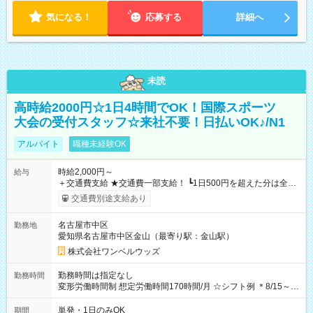
気になる！
応募する
詳細へ
未読
高時給2000円☆1日4時間でOK！国際スポーツ
大会の受付スタッフ☆来社不要！日払いOK♪/N1
アルバイト
職種未経験OK
時給2,000円～
給与
＋交通費支給 ★交通費一部支給！ ┗1日500円を超えた分は全額
支給！ ※往復500円以内の方は自己負担となります ★日払い
交通費別途支給あり
OK！（規定あり） ┗働いたその日に現金GET♪ お仕事後はコン
ビニATMから 日払い分を引き落とせます！ 【試用期間】試用
名古屋市中区
勤務地
期間なし
愛知県名古屋市中区金山（最寄り駅：金山駅）
株式会社ワンベルウッズ
勤務時間は指定なし
勤務時間
変形労働時間制 想定労働時間170時間/月 ☆シフト例 ＊8/15～
10/26 全日共通 08：00～12：00 17：00～21：00 ＊8/31
～9/19のみ下記シフトもあります！ 12：00～16：00 ＊9/6～
単発・1日のみOK
期間