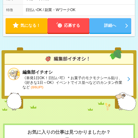
10/6、10/11～26のみ下記シフトもあります！ 07：00～11：
00
日払いOK / 副業・WワークOK
特徴
気になる！
応募する
詳細へ
編集部イチオシ
《単発1日OK！日払い可》＊お菓子のモクモクシール貼り、
《好きな1日～OK》イベントでイス並べなどのカンタン作業
など
(8/6UP!)
お気に入りの仕事は見つかりましたか？