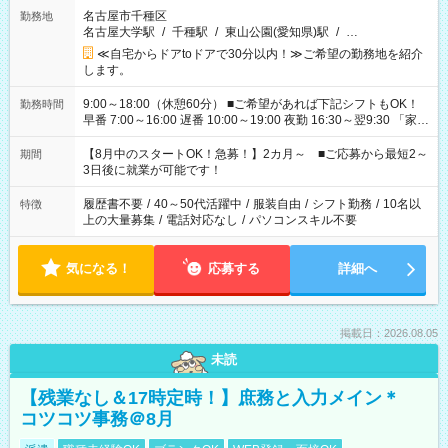
名古屋市千種区
勤務地
名古屋大学駅
/
千種駅
/
東山公園(愛知県)駅
/
…
≪自宅からドアtoドアで30分以内！≫ご希望の勤務地を紹介
します。
9:00～18:00（休憩60分） ■ご希望があれば下記シフトもOK！
勤務時間
早番 7:00～16:00 遅番 10:00～19:00 夜勤 16:30～翌9:30 「家族
と休みを合わせたい」 「余裕を持って夕飯の準備がしたい」
「できれば残業はしたくない」 など、ご希望を教えてください
【8月中のスタートOK！急募！】2カ月～ ■ご応募から最短2～
期間
ね。 ※Wワーク希望の方へ 今ご覧のお仕事で希望する勤務時間
3日後に就業が可能です！
と、もう1つのお仕事の勤務時間。 合計で週40時間を超える場
合は応募できません。
履歴書不要
/
40～50代活躍中
/
服装自由
/
シフト勤務
/
10名以
特徴
上の大量募集
/
電話対応なし
/
パソコンスキル不要
気になる！
応募する
詳細へ
掲載日：2026.08.05
未読
【残業なし＆17時定時！】庶務と入力メイン＊
コツコツ事務＠8月