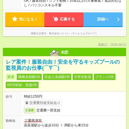
OK
/
服装自由
/
シフト勤務
/
10名以上の大量募集
/
電話対応な
し
/
パソコンスキル不要
気になる！
応募する
詳細へ
掲載元企業名
株式会社バイトレ（キャムコムグループ）
掲載日：2026.08.01
未読
レア案件！服装自由！安全を守るキッズプールの
監視員のお仕事(⌒∇⌒)
派遣
職種未経験OK
社会人未経験OK
大学生歓迎
ブランクOK
WEB登録・面接OK
時給1250円
給与
交通費別途支給あり
交通費一部支給
交通費
三重県津市
勤務地
高茶屋駅から徒歩10分
/
津駅から車15分