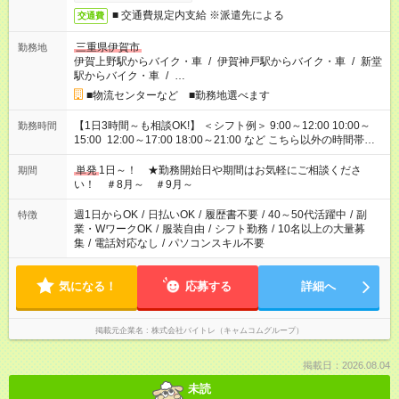
■ 交通費規定内支給 ※派遣先による
交通費
三重県伊賀市
勤務地
伊賀上野駅からバイク・車
/
伊賀神戸駅からバイク・車
/
新堂
駅からバイク・車
/
…
■物流センターなど ■勤務地選べます
【1日3時間～も相談OK!】 ＜シフト例＞ 9:00～12:00 10:00～
勤務時間
15:00 12:00～17:00 18:00～21:00 など こちら以外の時間帯も
お気軽にご相談ください！
単発
1日～！ ★勤務開始日や期間はお気軽にご相談くださ
期間
い！ ＃8月～ ＃9月～
週1日からOK
/
日払いOK
/
履歴書不要
/
40～50代活躍中
/
副
特徴
業・WワークOK
/
服装自由
/
シフト勤務
/
10名以上の大量募
集
/
電話対応なし
/
パソコンスキル不要
気になる！
応募する
詳細へ
掲載元企業名
株式会社バイトレ（キャムコムグループ）
掲載日：2026.08.04
未読