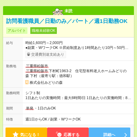
未読
訪問看護職員／日勤のみ／パート／週1日勤務OK
アルバイト
職種未経験OK
時給1,600円～2,000円
給与
●副業・WワークOK ※昇給制度あり1時間あたり10円～50円（前
年度実績） ※試用期間は３ヶ月 ※交通費（最大15,000/月） 【試
交通費別途支給あり
用期間】試用期間あり 試用期間の長さ：3ヶ月 ※ 雇用形態と給
与に、本採用時と異なる部分があります。 雇用形態：本採用時
三重県松阪市
勤務地
と同じです。 給与：時給 1,500円以上
三重県松阪市
下村町1963-2 住宅型有料老人ホームみどりの
森 下村（最寄り駅：徳和駅）
株式会社みどりの森
シフト制
勤務時間
1日あたりの実働時間：最大8時間/日 1日あたりの実働時間：8時
間 ・7時00分～16時00分 ・8時30分～17時30分 ・9時00分～18
時00分
単発
・1日のみOK
期間
週1日からOK / 副業・WワークOK
特徴
気になる！
応募する
詳細へ