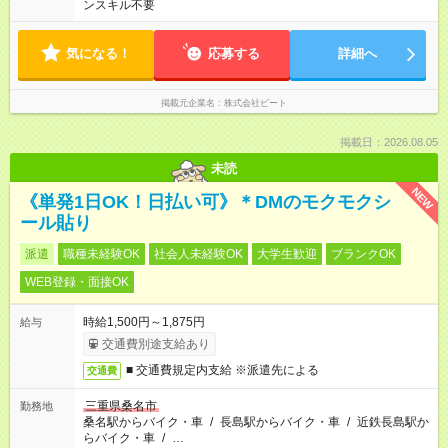
ンスキル不要
気になる！
応募する
詳細へ
掲載元企業名
株式会社ビート
掲載日：2026.08.05
未読
NEW
《単発1日OK！日払い可》＊DMのモクモクシ
ール貼り
派遣
職種未経験OK
社会人未経験OK
大学生歓迎
ブランクOK
WEB登録・面接OK
時給1,500円～1,875円
給与
交通費別途支給あり
■ 交通費規定内支給 ※派遣先による
交通費
三重県桑名市
勤務地
桑名駅からバイク・車
/
長島駅からバイク・車
/
近鉄長島駅か
らバイク・車
/
…