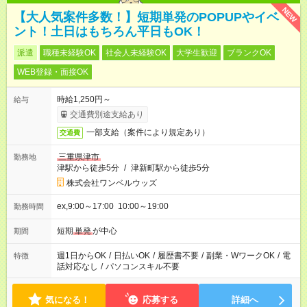
NEW
【大人気案件多数！】短期単発のPOPUPやイベ
ント！土日はもちろん平日もOK！
派遣
職種未経験OK
社会人未経験OK
大学生歓迎
ブランクOK
WEB登録・面接OK
時給1,250円～
給与
交通費別途支給あり
一部支給（案件により規定あり）
交通費
三重県津市
勤務地
津駅から徒歩5分
/
津新町駅から徒歩5分
株式会社ワンベルウッズ
ex,9:00～17:00 10:00～19:00
勤務時間
短期
単発
が中心
期間
週1日からOK
/
日払いOK
/
履歴書不要
/
副業・WワークOK
/
電
特徴
話対応なし
/
パソコンスキル不要
気になる！
応募する
詳細へ