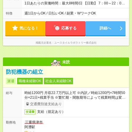
1日あたりの実働時間：最大8時間/日 【日勤】 7：00～22：00
の間で8時間勤務（休憩時間は法定通り） ※週1日～OK ／ 夜勤
なし ＊＊ 勤務時間例 ＊＊ ■8時から17時 ■9時から18時 ■10
週1日からOK / 日払いOK / 副業・WワークOK
特徴
時から19時 ■12時から21時 など ※訪問先により変動 ※曜日固
定（毎週同じ曜日勤務）
気になる！
応募する
詳細へ
掲載元企業名
ユースタイルラボラトリー株式会社
未読
防犯機器の組立
派遣
職種未経験OK
社会人未経験OK
時給1200円 月収22.7万円以上可 ※内訳／時給1200円×7時間50
給与
分×21日+残業手当 ※繁忙期・閑散期等によって残業時間は変動
します ＊日払い・仮払いOK（アプリでカンタン申請！）
交通費別途支給あり
支給（規定あり）
交通費
三重県津市
勤務地
阿漕駅