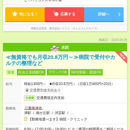
し
/
パソコンスキル不要
気になる！
応募する
詳細へ
掲載元企業名
株式会社バイトレ（キャムコムグループ）
掲載日：2026.08.08
未読
NEW
≪無資格でも月収20.8万円～≫病院で受付やカ
ルテの整理など
派遣
社会人未経験OK
ブランクOK
WEB登録・面接OK
時給1300円～ ■月収20.8万円～（日収1万400円×20日）
給与
交通費別途支給あり
交通費規定内支給
交通費
三重県津市
勤務地
津駅
/
南が丘駅
/
河芸駅
/
…
【勤務地選べます】病院・クリニック
8:00～17:00 9:00～18:00など ※ご希望の時間帯をご相談くださ
勤務時間