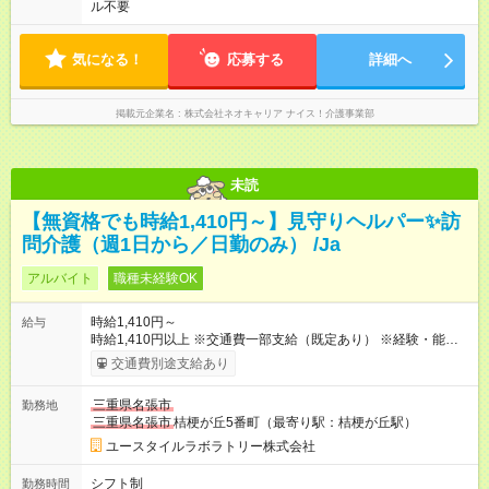
ル不要
気になる！
応募する
詳細へ
掲載元企業名
株式会社ネオキャリア ナイス！介護事業部
未読
【無資格でも時給1,410円～】見守りヘルパー✨訪
問介護（週1日から／日勤のみ） /Ja
アルバイト
職種未経験OK
時給1,410円～
給与
時給1,410円以上 ※交通費一部支給（既定あり） ※経験・能力を
考慮して決定します 【収入例】 週1回勤務の場合：1,410円×8時
交通費別途支給あり
間×4回=4万5,120円 週3回勤務の場合：1,410円×8時間×12回
=13万5,360円 週5回勤務の場合：1,410円×8時間×20回=22万
三重県名張市
勤務地
5,600円 【試用期間】試用期間あり 試用期間の長さ：2ヶ月
三重県名張市
桔梗が丘5番町（最寄り駅：桔梗が丘駅）
※ 雇用形態と給与に、本採用時と異なる部分があります。 雇用
形態：本採用時と同じです。 給与：時給 1,090円以上
ユースタイルラボラトリー株式会社
シフト制
勤務時間