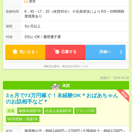
津市
8：45～17：20（休憩45分） ※生産状況により月5～20時間程
勤務時間
度残業あり
3か月以上
期間
日払いOK
/
履歴書不要
特徴
気になる！
応募する
詳細へ
掲載元企業名
株式会社日本ケイテム
掲載日：2026.08.08
未読
NEW
3ヵ月で73万円稼ぐ！未経験OK＊おばあちゃん
のお話相手など＊
派遣
職種未経験OK
社会人未経験OK
ブランクOK
WEB登録・面接OK
無資格の方：時給1400円～1750円 / 介護福祉士：時給1700円～
給与