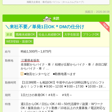
掲載元企業名
株式会社バイトレ（キャムコムグループ）
掲載日：2026.08.08
未読
NEW
＼来社不要／単発1日OK＊DMの仕分け
派遣
職種未経験OK
社会人未経験OK
大学生歓迎
ブランクOK
WEB登録・面接OK
時給1,500円～1,875円
給与
三重県名張市
勤務地
名張駅からバイク・車
/
桔梗が丘駅からバイク・車
/
赤目口駅
からバイク・車
/
…
■物流センターなど ■勤務地選べます
【1日3時間～も相談OK!】午前中のみや18時以降などのシフト
勤務時間
あり！ シフト例 ▼9:00～12:00 ▼9:00～17:00 ▼10:00～19:00
▼18:00～21:00
1日だけの単発OK！＃8月～ ＃9月～
期間
週1日からOK
/
日払いOK
/
40～50代活躍中
/
副業・Wワーク
特徴
OK
/
服装自由
/
シフト勤務
/
10名以上の大量募集
/
電話対応な