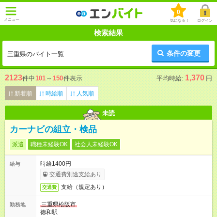
0
メニュー
気になる！
ログイン
検索結果
条件の変更
三重県のバイト一覧
2123
1,370
件中
101
～
150
件表示
平均時給:
円
新着順
時給順
人気順
未読
カーナビの組立・検品
派遣
職種未経験OK
社会人未経験OK
時給1400円
給与
交通費別途支給あり
支給（規定あり）
交通費
三重県松阪市
勤務地
徳和駅