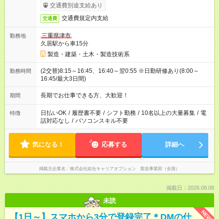
交通費別途支給あり
交通費規定内支給
交通費
三重県津市
勤務地
久居駅から車15分
製造・建築・土木・製造技術系
(2交替)8:15～16:45、16:40～翌0:55 ※日勤研修あり(8:00～
勤務時間
16:45/最大3日間)
長期でお仕事できる方、大歓迎！
期間
日払いOK
/
履歴書不要
/
シフト勤務
/
10名以上の大量募集
/
電
特徴
話対応なし
/
パソコンスキル不要
気になる！
応募する
詳細へ
掲載元企業名
株式会社綜合キャリアオプション 製造事業部（全国）
掲載日：2026.08.08
未読
NEW
【1日～】スマホから3分で登録完了＊DMの仕