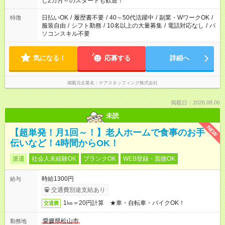
し2カ月～のスタートも歓迎！
日払いOK
/
履歴書不要
/
40～50代活躍中
/
副業・WワークOK
/
特徴
服装自由
/
シフト勤務
/
10名以上の大量募集
/
電話対応なし
/
パ
ソコンスキル不要
気になる！
応募する
詳細へ
掲載元企業名
ケアスタッフィング株式会社
掲載日：2026.08.06
未読
NEW
【超単発！月1回～！】老人ホームで食事のお手
伝いなど！4時間からOK！
派遣
社会人未経験OK
ブランクOK
WEB登録・面接OK
時給1300円
給与
交通費別途支給あり
1㎞＝20円計算 ★車・自転車・バイクOK！
交通費
愛媛県松山市
勤務地