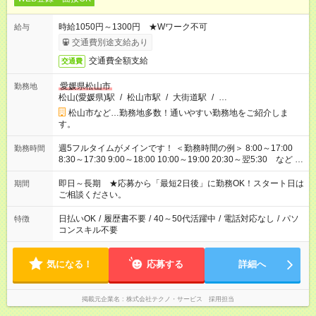
時給1050円～1300円 ★Wワーク不可
給与
交通費別途支給あり
交通費全額支給
交通費
愛媛県松山市
勤務地
松山(愛媛県)駅
/
松山市駅
/
大街道駅
/
…
松山市など…勤務地多数！通いやすい勤務地をご紹介しま
す。
週5フルタイムがメインです！ ＜勤務時間の例＞ 8:00～17:00
勤務時間
8:30～17:30 9:00～18:00 10:00～19:00 20:30～翌5:30 など ★
その他にも勤務時間多数！ 日勤のみ、残業なし、交替制など
ご希望を教えてください！
即日～長期 ★応募から「最短2日後」に勤務OK！スタート日は
期間
ご相談ください。
日払いOK
/
履歴書不要
/
40～50代活躍中
/
電話対応なし
/
パソ
特徴
コンスキル不要
気になる！
応募する
詳細へ
掲載元企業名
株式会社テクノ・サービス 採用担当