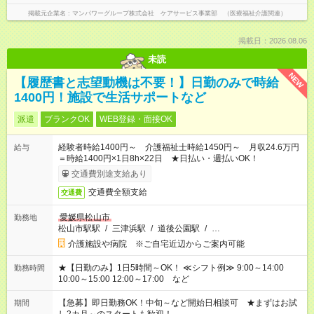
掲載元企業名
マンパワーグループ株式会社 ケアサービス事業部 （医療福祉介護関連）
掲載日：2026.08.06
未読
NEW
【履歴書と志望動機は不要！】日勤のみで時給
1400円！施設で生活サポートなど
派遣
ブランクOK
WEB登録・面接OK
経験者時給1400円～ 介護福祉士時給1450円～ 月収24.6万円
給与
＝時給1400円×1日8h×22日 ★日払い・週払いOK！
交通費別途支給あり
交通費全額支給
交通費
愛媛県松山市
勤務地
松山市駅駅
/
三津浜駅
/
道後公園駅
/
…
介護施設や病院 ※ご自宅近辺からご案内可能
★【日勤のみ】1日5時間～OK！ ≪シフト例≫ 9:00～14:00
勤務時間
10:00～15:00 12:00～17:00 など
【急募】即日勤務OK！中旬～など開始日相談可 ★まずはお試
期間