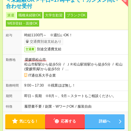
＜未経験OK＞平日×17時半まで！カンタン問い
合わせ受付
派遣
職種未経験OK
大学生歓迎
ブランクOK
WEB登録・面接OK
時給1100円～ ※週払いOK！
給与
交通費別途支給あり
別途交通費支給
交通費
愛媛県松山市
勤務地
松山市駅駅から徒歩5分
/
ＪＲ松山駅前駅から徒歩5分
/
松山
(愛媛県)駅から徒歩5分
/
…
IT通信系大手企業
9:00～17:30 ※残業ほぼ無し！
勤務時間
即日～長期 ※8月～、9月～スタートもご相談ください。
期間
履歴書不要
/
副業・WワークOK
/
服装自由
特徴
気になる！
応募する
詳細へ