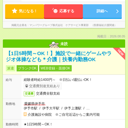
気になる！
応募する
詳細へ
掲載元企業名
マンパワーグループ株式会社 ケアサービス事業部 （医療福祉介護関連）
掲載日：2026.08.05
未読
NEW
【1日5時間～OK！】施設で一緒にゲームやラ
ジオ体操なども＊介護｜扶養内勤務OK
派遣
ブランクOK
WEB登録・面接OK
経験者時給1400円～ ※日払い/週払いOK！
給与
交通費別途支給あり
交通費全額支給
交通費
愛媛県伊予市
勤務地
伊予市駅
/
伊予大平駅
/
伊予上灘駅
/
…
介護施設や病院 ※ご自宅近辺からご案内可能
★1日5時間～OK！
勤務時間