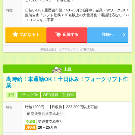
し2カ月～のスタートも歓迎！
日払いOK
/
履歴書不要
/
40～50代活躍中
/
副業・WワークOK
/
特徴
服装自由
/
シフト勤務
/
10名以上の大量募集
/
電話対応なし
/
パ
ソコンスキル不要
気になる！
応募する
詳細へ
掲載元企業名
ケアスタッフィング株式会社
未読
高時給！車通勤OK！土日休み！フォークリフト作
業
派遣
ブランクOK
WEB登録・面接OK
時給1200円 【月収例】223,200円以上可能
給与
交通費別途支給あり
交通費支給有り
交通費
20～25万円
月収例