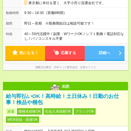
東京都に本社を置く、大手小売り流通会社です。
9:30～18:30（実働8時間）
勤務時間
即日～長期 ※勤務開始日は相談可能です！
期間
40～50代活躍中
/
副業・WワークOK
/
シフト勤務
/
電話対応な
特徴
し
/
パソコンスキル不要
気になる！
応募する
詳細へ
掲載元企業名
日本リック株式会社 広島オフィス
未読
給与即払いOK！高時給！土日休み！日勤のお仕
事！検品や梱包
派遣
職種未経験OK
社会人未経験OK
ブランクOK
WEB登録・面接OK