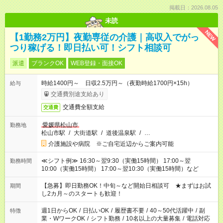
掲載日：2026.08.05
未読
NEW
【1勤務2万円】夜勤専従の介護｜高収入でがっ
つり稼げる！即日払い可！シフト相談可
派遣
ブランクOK
WEB登録・面接OK
時給1400円～ 日収2.5万円～（夜勤時給1700円×15h）
給与
交通費別途支給あり
交通費全額支給
交通費
愛媛県松山市
勤務地
松山市駅
/
大街道駅
/
道後温泉駅
/
…
介護施設や病院 ※ご自宅近辺からご案内可能
≪シフト例≫ 16:30～翌9:30（実働15時間） 17:00～翌
勤務時間
10:00（実働15時間） 17:00～翌10:30（実働15時間）など
【急募】即日勤務OK！中旬～など開始日相談可 ★まずはお試
期間
し2カ月～のスタートも歓迎！
週1日からOK
/
日払いOK
/
履歴書不要
/
40～50代活躍中
/
副
特徴
業・WワークOK
/
シフト勤務
/
10名以上の大量募集
/
電話対応