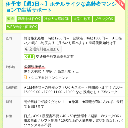
NEW
伊予市【週3日～】ホテルライクな高齢者マンシ
ョンで生活サポート
派遣
職種未経験OK
社会人未経験OK
大学生歓迎
ブランクOK
WEB登録・面接OK
無資格未経験：時給1200円～ 経験者：時給1300円～ ★日払
給与
い／週払い制度あり（月払いも選べます）※稼働開始時は手続き
完了次第のお支払いとなります。
交通費別途支給あり
交通費全額支給※規定有
交通費
愛媛県伊予市
勤務地
伊予大平駅
/
串駅
/
高野川駅
/
…
＜シニア向けマンション＞
★1日4時間～の時短シフトOK ★スタート時間選べます！ 7:00～
勤務時間
16:00 9:00～17:00 11:00～19:00 など 残業なし！ ※Wワークの
場合、他のお仕事と合わせ週40時間超の就業はご案内できませ
ん ※法令に基づき、週20時間以上勤務は社会保険への加入対象
開始日はご相談ください！ ★急募 ★職場が気に入れば、長期
期間
となります ※労働者派遣法（日雇い派遣の原則禁止）により、
でも働けます！
短時間・短期間の就業はご案内が難しい場合があります
日払いOK
/
履歴書不要
/
40～50代活躍中
/
副業・WワークOK
/
特徴
服装自由
/
シフト勤務
/
10名以上の大量募集
/
電話対応なし
/
パ
ソコンスキル不要