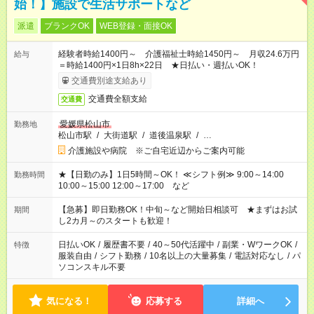
始！】施設で生活サポートなど
派遣
ブランクOK
WEB登録・面接OK
経験者時給1400円～ 介護福祉士時給1450円～ 月収24.6万円
給与
＝時給1400円×1日8h×22日 ★日払い・週払いOK！
交通費別途支給あり
交通費全額支給
交通費
愛媛県松山市
勤務地
松山市駅
/
大街道駅
/
道後温泉駅
/
…
介護施設や病院 ※ご自宅近辺からご案内可能
★【日勤のみ】1日5時間～OK！ ≪シフト例≫ 9:00～14:00
勤務時間
10:00～15:00 12:00～17:00 など
【急募】即日勤務OK！中旬～など開始日相談可 ★まずはお試
期間
し2カ月～のスタートも歓迎！
日払いOK
/
履歴書不要
/
40～50代活躍中
/
副業・WワークOK
/
特徴
服装自由
/
シフト勤務
/
10名以上の大量募集
/
電話対応なし
/
パ
ソコンスキル不要
気になる！
応募する
詳細へ