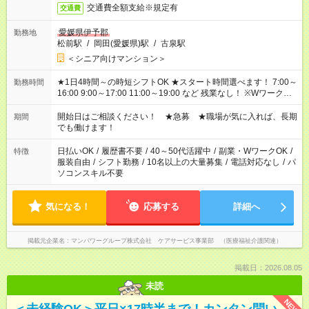
交通費全額支給※規定有
交通費
愛媛県伊予郡
勤務地
松前駅
/
岡田(愛媛県)駅
/
古泉駅
＜シニア向けマンション＞
★1日4時間～の時短シフトOK ★スタート時間選べます！ 7:00～
勤務時間
16:00 9:00～17:00 11:00～19:00 など 残業なし！ ※Wワークの
場合、他のお仕事と合わせ週40時間超の就業はご案内できませ
ん ※法令に基づき、週20時間以上勤務は社会保険への加入対象
開始日はご相談ください！ ★急募 ★職場が気に入れば、長期
期間
となります ※労働者派遣法（日雇い派遣の原則禁止）により、
でも働けます！
短時間・短期間の就業はご案内が難しい場合があります
日払いOK
/
履歴書不要
/
40～50代活躍中
/
副業・WワークOK
/
特徴
服装自由
/
シフト勤務
/
10名以上の大量募集
/
電話対応なし
/
パ
ソコンスキル不要
気になる！
応募する
詳細へ
掲載元企業名
マンパワーグループ株式会社 ケアサービス事業部 （医療福祉介護関連）
掲載日：2026.08.05
未読
NEW