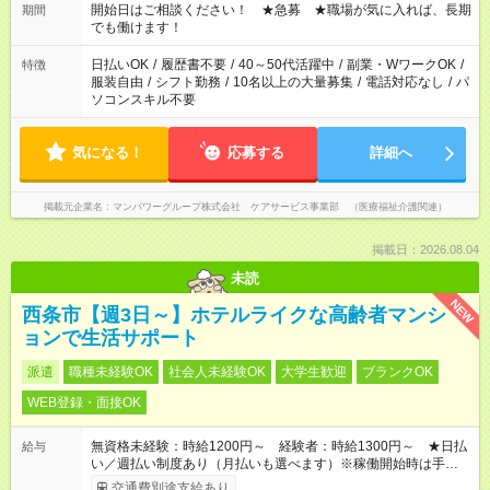
ん ※法令に基づき、週20時間以上勤務は社会保険への加入対象
開始日はご相談ください！ ★急募 ★職場が気に入れば、長期
期間
となります ※労働者派遣法（日雇い派遣の原則禁止）により、
でも働けます！
短時間・短期間の就業はご案内が難しい場合があります
日払いOK
/
履歴書不要
/
40～50代活躍中
/
副業・WワークOK
/
特徴
服装自由
/
シフト勤務
/
10名以上の大量募集
/
電話対応なし
/
パ
ソコンスキル不要
気になる！
応募する
詳細へ
掲載元企業名
マンパワーグループ株式会社 ケアサービス事業部 （医療福祉介護関連）
掲載日：2026.08.04
未読
NEW
西条市【週3日～】ホテルライクな高齢者マンシ
ョンで生活サポート
派遣
職種未経験OK
社会人未経験OK
大学生歓迎
ブランクOK
WEB登録・面接OK
無資格未経験：時給1200円～ 経験者：時給1300円～ ★日払
給与
い／週払い制度あり（月払いも選べます）※稼働開始時は手続き
完了次第のお支払いとなります。
交通費別途支給あり