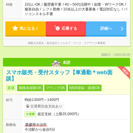
日払いOK
/
履歴書不要
/
40～50代活躍中
/
副業・WワークOK
/
特徴
服装自由
/
シフト勤務
/
10名以上の大量募集
/
電話対応なし
/
パ
ソコンスキル不要
気になる！
応募する
詳細へ
掲載元企業名
株式会社ウィルオブ・ワーク ケアワーク事業部
掲載日：2026.08.06
未読
NEW
スマホ販売・受付スタッフ【車通勤＊web面
談】
派遣
職種未経験OK
ブランクOK
WEB登録・面接OK
時給1300円～1400円
給与
交通費別途支給あり
規定支給（上限35,000円）
交通費
愛媛県今治市
勤務地
今治駅から徒歩5分