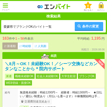
0
メニュー
気になる！
ログイン
検索結果
条件の変更
愛媛県でブランクOKのバイト一覧
163
1,195
件中
1
～
50
件表示
平均時給:
円
新着順
時給順
人気順
掲載日：2026.08.06
未読
NEW
＼8月～OK！未経験OK！／シーツ交換などカン
タンなことから＊院内サポート
派遣
職種未経験OK
社会人未経験OK
大学生歓迎
ブランクOK
WEB登録・面接OK
無資格未経験：時給1200円～ 経験者：時給1300円～ ★日払
給与
い／週払い制度あり（月払いも選べます）※稼働開始時は手続き
完了次第のお支払いとなります。
交通費別途支給あり