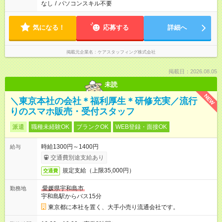
なし
/
パソコンスキル不要
気になる！
応募する
詳細へ
掲載元企業名
ケアスタッフィング株式会社
掲載日：2026.08.05
未読
NEW
＼東京本社の会社＊福利厚生＊研修充実／流行
りのスマホ販売・受付スタッフ
派遣
職種未経験OK
ブランクOK
WEB登録・面接OK
時給1300円～1400円
給与
交通費別途支給あり
規定支給（上限35,000円）
交通費
愛媛県宇和島市
勤務地
宇和島駅からバス15分
東京都に本社を置く、大手小売り流通会社です。