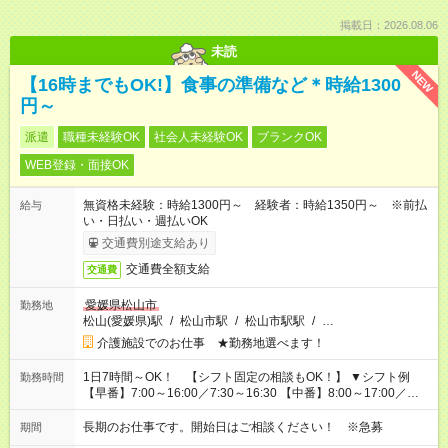
掲載日：2026.08.06
未読
NEW
【16時までもOK!】食事の準備など＊時給1300
円～
派遣
職種未経験OK
社会人未経験OK
ブランクOK
WEB登録・面接OK
無資格未経験：時給1300円～ 経験者：時給1350円～ ※前払
給与
い・日払い・週払いOK
交通費別途支給あり
交通費全額支給
交通費
愛媛県松山市
勤務地
松山(愛媛県)駅
/
松山市駅
/
松山市駅駅
/
…
介護施設でのお仕事 ★勤務地選べます！
1日7時間～OK！ 【シフト固定の相談もOK！】 ▼シフト例
勤務時間
【早番】7:00～16:00／7:30～16:30 【中番】8:00～17:00／
9:00～18:00 【遅番】11:00～20:00／13:00～22:00
長期のお仕事です。開始日はご相談ください！ ※急募
期間