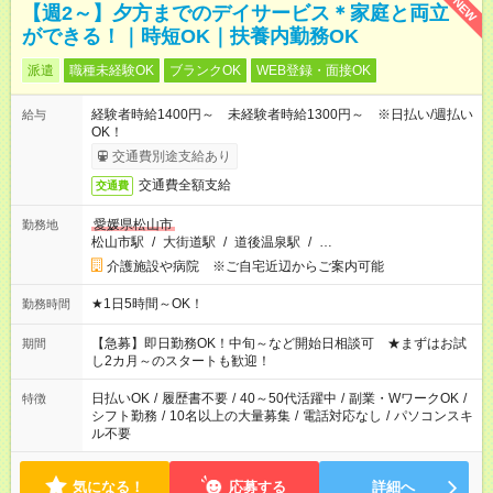
NEW
【週2～】夕方までのデイサービス＊家庭と両立
ができる！｜時短OK｜扶養内勤務OK
派遣
職種未経験OK
ブランクOK
WEB登録・面接OK
経験者時給1400円～ 未経験者時給1300円～ ※日払い/週払い
給与
OK！
交通費別途支給あり
交通費全額支給
交通費
愛媛県松山市
勤務地
松山市駅
/
大街道駅
/
道後温泉駅
/
…
介護施設や病院 ※ご自宅近辺からご案内可能
★1日5時間～OK！
勤務時間
【急募】即日勤務OK！中旬～など開始日相談可 ★まずはお試
期間
し2カ月～のスタートも歓迎！
日払いOK
/
履歴書不要
/
40～50代活躍中
/
副業・WワークOK
/
特徴
シフト勤務
/
10名以上の大量募集
/
電話対応なし
/
パソコンスキ
ル不要
気になる！
応募する
詳細へ