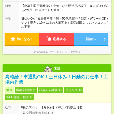
【急募】即日勤務OK！中旬～など開始日相談可 ★まずはお試
期間
し2カ月～のスタートも歓迎！
日払いOK
/
履歴書不要
/
40～50代活躍中
/
副業・WワークOK
/
特徴
シフト勤務
/
10名以上の大量募集
/
電話対応なし
/
パソコンスキ
ル不要
気になる！
応募する
詳細へ
掲載元企業名
ケアスタッフィング株式会社
未読
高時給！車通勤OK！土日休み！日勤のお仕事！工
場内作業
派遣
職種未経験OK
社会人未経験OK
ブランクOK
WEB登録・面接OK
時給1300円 【月収例】228,800円以上可能
給与
交通費別途支給あり