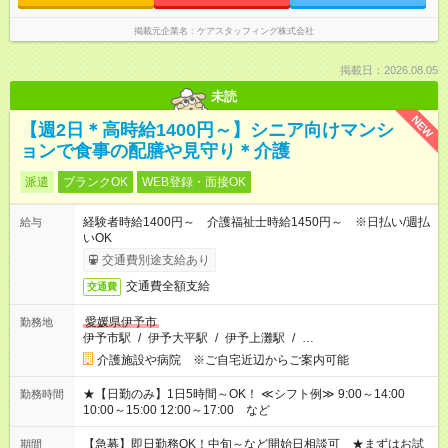
掲載元企業名
ケアスタッフィング株式会社
掲載日：2026.08.05
未読
NEW
【週2日＊高時給1400円～】シニア向けマンシ
ョンで食事の配膳や見守り＊介護
派遣
ブランクOK
WEB登録・面接OK
経験者時給1400円～ 介護福祉士時給1450円～ ※日払い/週払
給与
いOK
交通費別途支給あり
交通費全額支給
交通費
愛媛県伊予市
勤務地
伊予市駅
/
伊予大平駅
/
伊予上灘駅
/
…
介護施設や病院 ※ご自宅近辺からご案内可能
★【日勤のみ】1日5時間～OK！ ≪シフト例≫ 9:00～14:00
勤務時間
10:00～15:00 12:00～17:00 など
【急募】即日勤務OK！中旬～など開始日相談可 ★まずはお試
期間