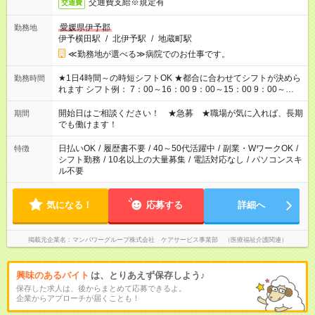
交通費支給※規定有
交通費
愛媛県伊予郡
勤務地
伊予横田駅
/
北伊予駅
/
地蔵町駅
≪勤務地が選べる≫病院でのお仕事です。
★1日4時間～の時短シフトOK ★都合に合わせてシフトが決めら
勤務時間
れます シフト例： 7：00～16：00 9：00～15：00 9：00～
18：00 11：00～20：00 など ※Wワークの場合、他のお仕事と
合わせ週40時間超の就業はご案内できません ※法令に基づき、
開始日はご相談ください！ ★急募 ★職場が気に入れば、長期
期間
週20時間以上勤務は社会保険への加入対象となります ※労働者
でも働けます！
派遣法（日雇い派遣の原則禁止）により、短時間・短期間の就
業はご案内が難しい場合があります
日払いOK
/
履歴書不要
/
40～50代活躍中
/
副業・WワークOK
/
特徴
シフト勤務
/
10名以上の大量募集
/
電話対応なし
/
パソコンスキ
ル不要
気になる！
応募する
詳細へ
掲載元企業名
マンパワーグループ株式会社 ケアサービス事業部 （医療福祉介護関連）
興味のあるバイト
は、とりあえず保存しよう♪
保存した求人は、後からまとめて応募できるよ。
企業からアプローチが届くことも！