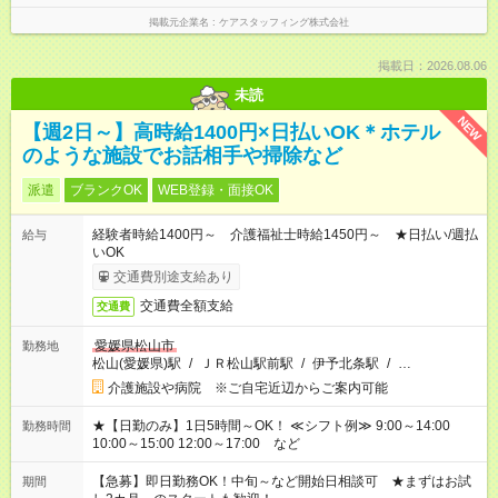
掲載元企業名
ケアスタッフィング株式会社
掲載日：2026.08.06
未読
NEW
【週2日～】高時給1400円×日払いOK＊ホテル
のような施設でお話相手や掃除など
派遣
ブランクOK
WEB登録・面接OK
経験者時給1400円～ 介護福祉士時給1450円～ ★日払い/週払
給与
いOK
交通費別途支給あり
交通費全額支給
交通費
愛媛県松山市
勤務地
松山(愛媛県)駅
/
ＪＲ松山駅前駅
/
伊予北条駅
/
…
介護施設や病院 ※ご自宅近辺からご案内可能
★【日勤のみ】1日5時間～OK！ ≪シフト例≫ 9:00～14:00
勤務時間
10:00～15:00 12:00～17:00 など
【急募】即日勤務OK！中旬～など開始日相談可 ★まずはお試
期間