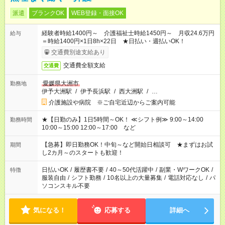
派遣
ブランクOK
WEB登録・面接OK
経験者時給1400円～ 介護福祉士時給1450円～ 月収24.6万円
給与
＝時給1400円×1日8h×22日 ★日払い・週払いOK！
交通費別途支給あり
交通費全額支給
交通費
愛媛県大洲市
勤務地
伊予大洲駅
/
伊予長浜駅
/
西大洲駅
/
…
介護施設や病院 ※ご自宅近辺からご案内可能
★【日勤のみ】1日5時間～OK！ ≪シフト例≫ 9:00～14:00
勤務時間
10:00～15:00 12:00～17:00 など
【急募】即日勤務OK！中旬～など開始日相談可 ★まずはお試
期間
し2カ月～のスタートも歓迎！
日払いOK
/
履歴書不要
/
40～50代活躍中
/
副業・WワークOK
/
特徴
服装自由
/
シフト勤務
/
10名以上の大量募集
/
電話対応なし
/
パ
ソコンスキル不要
気になる！
応募する
詳細へ