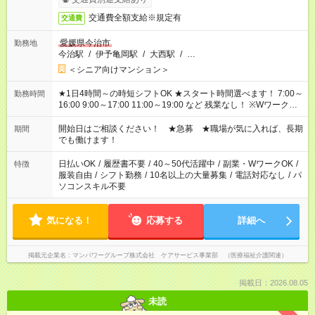
交通費全額支給※規定有
交通費
愛媛県今治市
勤務地
今治駅
/
伊予亀岡駅
/
大西駅
/
…
＜シニア向けマンション＞
★1日4時間～の時短シフトOK ★スタート時間選べます！ 7:00～
勤務時間
16:00 9:00～17:00 11:00～19:00 など 残業なし！ ※Wワークの
場合、他のお仕事と合わせ週40時間超の就業はご案内できませ
ん ※法令に基づき、週20時間以上勤務は社会保険への加入対象
開始日はご相談ください！ ★急募 ★職場が気に入れば、長期
期間
となります ※労働者派遣法（日雇い派遣の原則禁止）により、
でも働けます！
短時間・短期間の就業はご案内が難しい場合があります
日払いOK
/
履歴書不要
/
40～50代活躍中
/
副業・WワークOK
/
特徴
服装自由
/
シフト勤務
/
10名以上の大量募集
/
電話対応なし
/
パ
ソコンスキル不要
気になる！
応募する
詳細へ
掲載元企業名
マンパワーグループ株式会社 ケアサービス事業部 （医療福祉介護関連）
掲載日：2026.08.05
未読