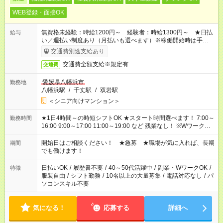
WEB登録・面接OK
無資格未経験：時給1200円～ 経験者：時給1300円～ ★日払
給与
い／週払い制度あり（月払いも選べます）※稼働開始時は手続き
完了次第のお支払いとなります。
交通費別途支給あり
交通費全額支給※規定有
交通費
愛媛県八幡浜市
勤務地
八幡浜駅
/
千丈駅
/
双岩駅
＜シニア向けマンション＞
★1日4時間～の時短シフトOK ★スタート時間選べます！ 7:00～
勤務時間
16:00 9:00～17:00 11:00～19:00 など 残業なし！ ※Wワークの
場合、他のお仕事と合わせ週40時間超の就業はご案内できませ
ん ※法令に基づき、週20時間以上勤務は社会保険への加入対象
開始日はご相談ください！ ★急募 ★職場が気に入れば、長期
期間
となります ※労働者派遣法（日雇い派遣の原則禁止）により、
でも働けます！
短時間・短期間の就業はご案内が難しい場合があります
日払いOK
/
履歴書不要
/
40～50代活躍中
/
副業・WワークOK
/
特徴
服装自由
/
シフト勤務
/
10名以上の大量募集
/
電話対応なし
/
パ
ソコンスキル不要
気になる！
応募する
詳細へ