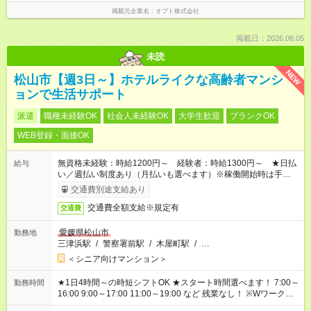
掲載元企業名
オプト株式会社
掲載日：2026.08.05
未読
NEW
松山市【週3日～】ホテルライクな高齢者マンシ
ョンで生活サポート
派遣
職種未経験OK
社会人未経験OK
大学生歓迎
ブランクOK
WEB登録・面接OK
無資格未経験：時給1200円～ 経験者：時給1300円～ ★日払
給与
い／週払い制度あり（月払いも選べます）※稼働開始時は手続き
完了次第のお支払いとなります。
交通費別途支給あり
交通費全額支給※規定有
交通費
愛媛県松山市
勤務地
三津浜駅
/
警察署前駅
/
木屋町駅
/
…
＜シニア向けマンション＞
★1日4時間～の時短シフトOK ★スタート時間選べます！ 7:00～
勤務時間
16:00 9:00～17:00 11:00～19:00 など 残業なし！ ※Wワークの
場合、他のお仕事と合わせ週40時間超の就業はご案内できませ