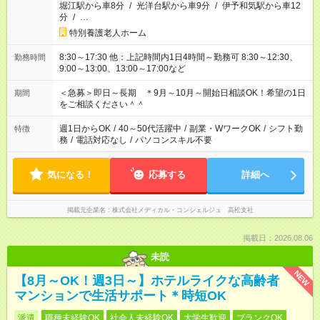
堀江駅から車8分
/
光洋台駅から車9分
/
伊予和気駅から車12
分
/
…
特別養護老人ホーム
8:30～17:30 他：上記時間内1日4時間～勤務可 8:30～12:30、
勤務時間
9:00～13:00、13:00～17:00など
＜急募＞即日～長期 ＊9月～10月～開始日相談OK！希望の1日
期間
をご相談ください＾＾
週1日からOK
/
40～50代活躍中
/
副業・WワークOK
/
シフト勤
特徴
務
/
電話対応なし
/
パソコンスキル不要
気になる！
応募する
詳細へ
掲載元企業名
株式会社メディカル・コンシェルジュ 高松支社
掲載日：2026.08.06
未読
NEW
【8月～OK！週3日～】ホテルライクな高齢者
マンションで生活サポート＊時短OK
派遣
職種未経験OK
社会人未経験OK
大学生歓迎
ブランクOK