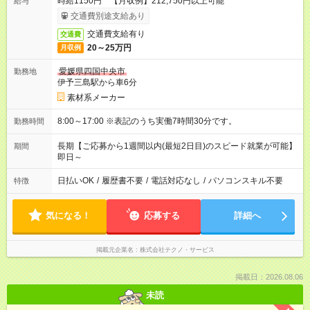
時給1150円 【月収例】212,750円以上可能
給与
交通費別途支給あり
交通費支給有り
交通費
20～25万円
月収例
愛媛県四国中央市
勤務地
伊予三島駅から車6分
素材系メーカー
8:00～17:00 ※表記のうち実働7時間30分です。
勤務時間
長期【ご応募から1週間以内(最短2日目)のスピード就業が可能】
期間
即日～
日払いOK
/
履歴書不要
/
電話対応なし
/
パソコンスキル不要
特徴
気になる！
応募する
詳細へ
掲載元企業名
株式会社テクノ・サービス
掲載日：2026.08.06
未読