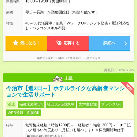
10:00～19:00（実働8時間）
勤務時間
即日～長期 ※勤務開始日は相談可能です！
期間
40～50代活躍中
/
副業・WワークOK
/
シフト勤務
/
電話対応な
特徴
し
/
パソコンスキル不要
気になる！
応募する
詳細へ
掲載元企業名
日本リック株式会社 広島オフィス
掲載日：2026.08.05
未読
NEW
今治市【週3日～】ホテルライクな高齢者マンシ
ョンで生活サポート
派遣
職種未経験OK
社会人未経験OK
大学生歓迎
ブランクOK
WEB登録・面接OK
無資格未経験：時給1200円～ 経験者：時給1300円～ ★日払
給与
い／週払い制度あり（月払いも選べます）※稼働開始時は手続き
完了次第のお支払いとなります。
交通費別途支給あり