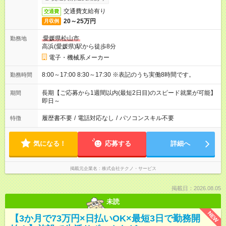
交通費支給有り
交通費
20～25万円
月収例
愛媛県松山市
勤務地
高浜(愛媛県)駅から徒歩8分
電子・機械系メーカー
8:00～17:00 8:30～17:30 ※表記のうち実働8時間です。
勤務時間
長期【ご応募から1週間以内(最短2日目)のスピード就業が可能】
期間
即日～
履歴書不要
/
電話対応なし
/
パソコンスキル不要
特徴
気になる！
応募する
詳細へ
掲載元企業名
株式会社テクノ・サービス
掲載日：2026.08.05
未読
NEW
【3か月で73万円×日払いOK×最短3日で勤務開