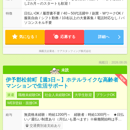
し2カ月～のスタートも歓迎！
日払いOK
/
履歴書不要
/
40～50代活躍中
/
副業・WワークOK
/
特徴
服装自由
/
シフト勤務
/
10名以上の大量募集
/
電話対応なし
/
パ
ソコンスキル不要
気になる！
応募する
詳細へ
掲載元企業名
ケアスタッフィング株式会社
掲載日：2026.08.05
未読
NEW
伊予郡松前町【週3日～】ホテルライクな高齢者
マンションで生活サポート
派遣
職種未経験OK
社会人未経験OK
大学生歓迎
ブランクOK
WEB登録・面接OK
無資格未経験：時給1200円～ 経験者：時給1300円～ ★日払
給与
い／週払い制度あり（月払いも選べます）※稼働開始時は手続き
完了次第のお支払いとなります。
交通費別途支給あり