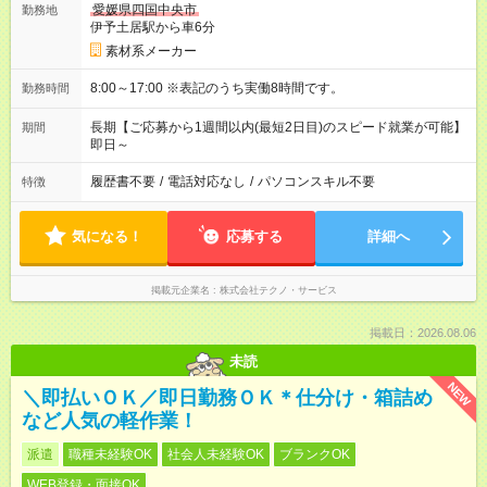
愛媛県四国中央市
勤務地
伊予土居駅から車6分
素材系メーカー
8:00～17:00 ※表記のうち実働8時間です。
勤務時間
長期【ご応募から1週間以内(最短2日目)のスピード就業が可能】
期間
即日～
履歴書不要
/
電話対応なし
/
パソコンスキル不要
特徴
気になる！
応募する
詳細へ
掲載元企業名
株式会社テクノ・サービス
掲載日：2026.08.06
未読
NEW
＼即払いＯＫ／即日勤務ＯＫ＊仕分け・箱詰め
など人気の軽作業！
派遣
職種未経験OK
社会人未経験OK
ブランクOK
WEB登録・面接OK