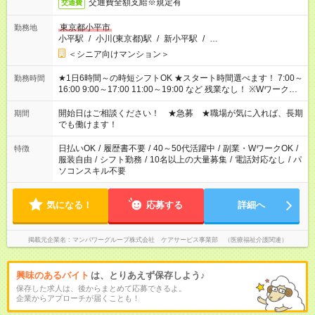
交通費全額支給※規定有
交通費
東京都小平市
勤務地
小平駅
/
小川(東京都)駅
/
新小平駅
/
…
＜シニア向けマンション＞
★1日6時間～の時短シフトOK ★スタート時間選べます！ 7:00～
勤務時間
16:00 9:00～17:00 11:00～19:00 など 残業なし！ ※Wワークの
場合、他のお仕事と合わせ週40時間超の就業はご案内できませ
ん ※法令に基づき、週20時間以上勤務は社会保険への加入対象
開始日はご相談ください！ ★急募 ★職場が気に入れば、長期
期間
となります ※労働者派遣法（日雇い派遣の原則禁止）により、
でも働けます！
短時間・短期間の就業はご案内が難しい場合があります
日払いOK
/
履歴書不要
/
40～50代活躍中
/
副業・WワークOK
/
特徴
服装自由
/
シフト勤務
/
10名以上の大量募集
/
電話対応なし
/
パ
ソコンスキル不要
気になる！
応募する
詳細へ
掲載元企業名
マンパワーグループ株式会社 ケアサービス事業部 （医療福祉介護関連）
興味のあるバイト
は、とりあえず保存しよう♪
保存した求人は、後からまとめて応募できるよ。
企業からアプローチが届くことも！