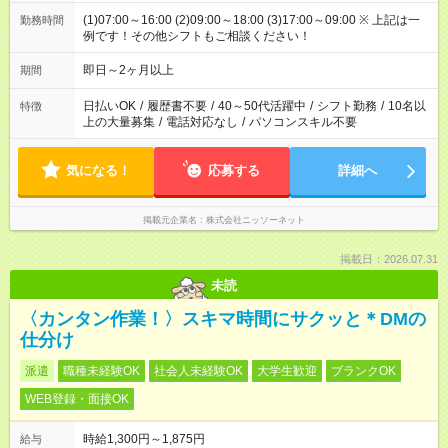
(1)07:00～16:00 (2)09:00～18:00 (3)17:00～09:00 ※ 上記は一
勤務時間
例です！その他シフトもご相談ください！
即日～2ヶ月以上
期間
日払いOK
/
履歴書不要
/
40～50代活躍中
/
シフト勤務
/
10名以
特徴
上の大量募集
/
電話対応なし
/
パソコンスキル不要
気になる！
応募する
詳細へ
掲載元企業名
株式会社ニッソーネット
掲載日：2026.07.31
未読
〈カンタン作業！〉スキマ時間にサクッと＊DMの
仕分け
派遣
職種未経験OK
社会人未経験OK
大学生歓迎
ブランクOK
WEB登録・面接OK
時給1,300円～1,875円
給与