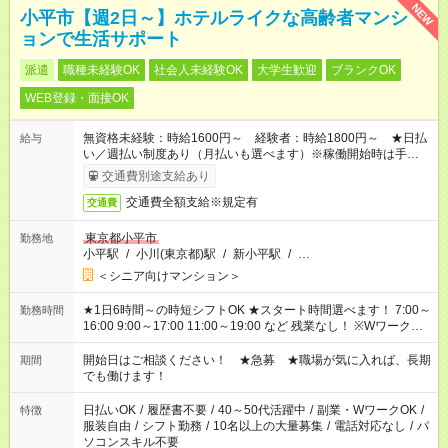
NEW
小平市【週2日～】ホテルライクな高齢者マンシ
ョンで生活サポート
派遣
職種未経験OK
社会人未経験OK
大学生歓迎
ブランクOK
WEB登録・面接OK
無資格未経験：時給1600円～ 経験者：時給1800円～ ★日払
給与
い／週払い制度あり（月払いも選べます）※稼働開始時は手続き
完了次第のお支払いとなります。
交通費別途支給あり
交通費全額支給※規定有
交通費
東京都小平市
勤務地
小平駅
/
小川(東京都)駅
/
新小平駅
/
…
＜シニア向けマンション＞
★1日6時間～の時短シフトOK ★スタート時間選べます！ 7:00～
勤務時間
16:00 9:00～17:00 11:00～19:00 など 残業なし！ ※Wワークの
場合、他のお仕事と合わせ週40時間超の就業はご案内できませ
ん ※法令に基づき、週20時間以上勤務は社会保険への加入対象
開始日はご相談ください！ ★急募 ★職場が気に入れば、長期
期間
となります ※労働者派遣法（日雇い派遣の原則禁止）により、
でも働けます！
短時間・短期間の就業はご案内が難しい場合があります
日払いOK
/
履歴書不要
/
40～50代活躍中
/
副業・WワークOK
/
特徴
服装自由
/
シフト勤務
/
10名以上の大量募集
/
電話対応なし
/
パ
ソコンスキル不要