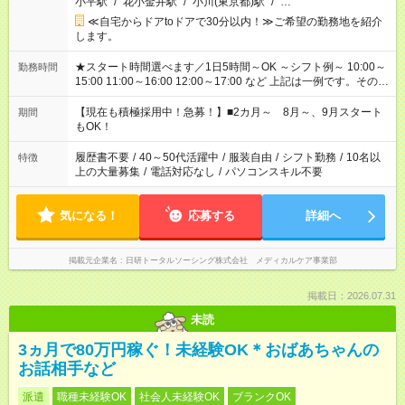
小平駅
/
花小金井駅
/
小川(東京都)駅
/
…
≪自宅からドアtoドアで30分以内！≫ご希望の勤務地を紹介
します。
★スタート時間選べます／1日5時間～OK ～シフト例～ 10:00～
勤務時間
15:00 11:00～16:00 12:00～17:00 など 上記は一例です。その他
シフトもご相談ください。 ※Wワークの場合当社と合わせて法
定労働時間が週40時間を超えなければOKです。
【現在も積極採用中！急募！】■2カ月～ 8月～、9月スタート
期間
もOK！
履歴書不要
/
40～50代活躍中
/
服装自由
/
シフト勤務
/
10名以
特徴
上の大量募集
/
電話対応なし
/
パソコンスキル不要
気になる！
応募する
詳細へ
掲載元企業名
日研トータルソーシング株式会社 メディカルケア事業部
掲載日：2026.07.31
未読
3ヵ月で80万円稼ぐ！未経験OK＊おばあちゃんの
お話相手など
派遣
職種未経験OK
社会人未経験OK
ブランクOK