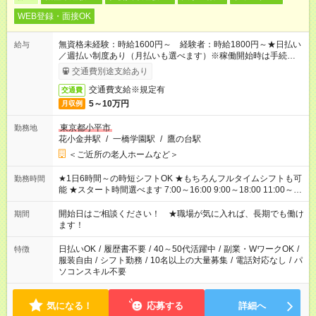
WEB登録・面接OK
無資格未経験：時給1600円～ 経験者：時給1800円～★日払い
給与
／週払い制度あり（月払いも選べます）※稼働開始時は手続き完
了次第のお支払いとなります。
交通費別途支給あり
交通費支給※規定有
交通費
5～10万円
月収例
東京都小平市
勤務地
花小金井駅
/
一橋学園駅
/
鷹の台駅
＜ご近所の老人ホームなど＞
★1日6時間～の時短シフトOK ★もちろんフルタイムシフトも可
勤務時間
能 ★スタート時間選べます 7:00～16:00 9:00～18:00 11:00～
20:00 など 残業なし！ ※Wワークの場合、他のお仕事と合わせ
週40時間超の就業はご案内できません ※法令に基づき、週20時
開始日はご相談ください！ ★職場が気に入れば、長期でも働け
期間
間以上勤務は社会保険への加入対象となります ※労働者派遣法
ます！
（日雇い派遣の原則禁止）により、短時間・短期間の就業はご
案内が難しい場合があります
日払いOK
/
履歴書不要
/
40～50代活躍中
/
副業・WワークOK
/
特徴
服装自由
/
シフト勤務
/
10名以上の大量募集
/
電話対応なし
/
パ
ソコンスキル不要
気になる！
応募する
詳細へ