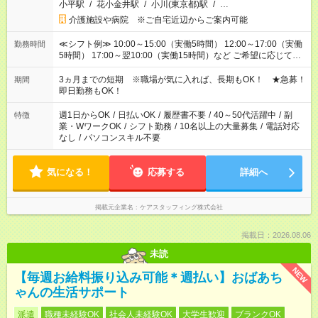
小平駅
/
花小金井駅
/
小川(東京都)駅
/
…
介護施設や病院 ※ご自宅近辺からご案内可能
≪シフト例≫ 10:00～15:00（実働5時間） 12:00～17:00（実働
勤務時間
5時間） 17:00～翌10:00（実働15時間）など ご希望に応じて、
働く時間は調整できます！ お気軽に担当へ相談ください！
3ヵ月までの短期 ※職場が気に入れば、長期もOK！ ★急募！
期間
即日勤務もOK！
週1日からOK
/
日払いOK
/
履歴書不要
/
40～50代活躍中
/
副
特徴
業・WワークOK
/
シフト勤務
/
10名以上の大量募集
/
電話対応
なし
/
パソコンスキル不要
気になる！
応募する
詳細へ
掲載元企業名
ケアスタッフィング株式会社
掲載日：2026.08.06
未読
NEW
【毎週お給料振り込み可能＊週払い】おばあち
ゃんの生活サポート
派遣
職種未経験OK
社会人未経験OK
大学生歓迎
ブランクOK