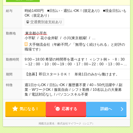
時給1400円 ■日払い・週払いOK！(規定あり) ■現金日払いも
給与
OK（規定あり）
交通費別途支給あり
東京都小平市
勤務地
小平駅
/
花小金井駅
/
小川(東京都)駅
/
…
大手物流会社（年齢不問／「無理なく続けられる」と好評の
職場です）
9:00～18:00 希望の時間帯を選べます！ ＜シフト例＞ ・8：30
勤務時間
～12：00 ・10：00～19：00 ・17：00～22：00 ・13：00～
22：00 ・22：00～翌6：00 など
【急募】即日スタートＯＫ！ 単発1日のみから働けます。
期間
週1日からOK
/
日払いOK
/
履歴書不要
/
40～50代活躍中
/
副
特徴
業・WワークOK
/
服装自由
/
シフト勤務
/
10名以上の大量募
集
/
電話対応なし
/
パソコンスキル不要
気になる！
応募する
詳細へ
掲載元企業名
株式会社マイワーク（シニア）