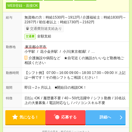
WEB登録・面接OK
無資格の方：時給1530円～1912円 / 介護福祉士：時給1830円～
給与
2287円 / 初任者以上：時給1730円～2162円
交通費別途支給あり
全額支給
交通費
東京都小平市
勤務地
小平駅
/
花小金井駅
/
小川(東京都)駅
/
…
介護施設や病院など ★自宅近くの施設がいいなど勤務地ご
相談ください
【シフト例】 07:00～16:00 09:00～18:00 17:00～09:00 ※ 上記
勤務時間
は一例です！その他シフトもご相談ください！
即日～2ヶ月以上 ■開始日の相談OK！
期間
日払いOK
/
履歴書不要
/
40～50代活躍中
/
シフト勤務
/
10名以
特徴
上の大量募集
/
電話対応なし
/
パソコンスキル不要
気になる！
応募する
詳細へ
掲載元企業名
株式会社ニッソーネット