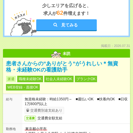
少しエリアを広げると、
62
求人が
件増えます！
見てみる
掲載日：2026.07.31
未読
患者さんからの”ありがとう”がうれしい＊無資
格・未経験OKの看護助手
派遣
職種未経験OK
社会人未経験OK
ブランクOK
WEB登録・面接OK
無資格未経験：時給1350円～ ■週払いOK ■扶養内OK ■日収
給与
1万800円以上
交通費別途支給あり
交通費全額支給
交通費
東京都小平市
勤務地