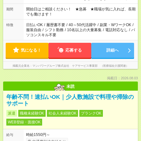
場合、他のお仕事と合わせ週40時間超の就業はご案内できませ
ん ※法令に基づき、週20時間以上勤務は社会保険への加入対象
開始日はご相談ください！ ★急募 ★職場が気に入れば、長期
期間
となります ※労働者派遣法（日雇い派遣の原則禁止）により、
でも働けます！
短時間・短期間の就業はご案内が難しい場合があります
日払いOK
/
履歴書不要
/
40～50代活躍中
/
副業・WワークOK
/
特徴
服装自由
/
シフト勤務
/
10名以上の大量募集
/
電話対応なし
/
パ
ソコンスキル不要
気になる！
応募する
詳細へ
掲載元企業名
マンパワーグループ株式会社 ケアサービス事業部 （医療福祉介護関連）
掲載日：2026.08.03
未読
年齢不問！速払いOK｜少人数施設で料理や掃除の
サポート
派遣
職種未経験OK
社会人未経験OK
ブランクOK
WEB登録・面接OK
時給1550円～
給与