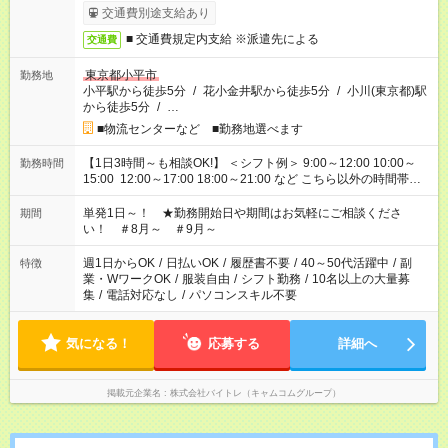
交通費別途支給あり
■ 交通費規定内支給 ※派遣先による
交通費
東京都小平市
勤務地
小平駅から徒歩5分
/
花小金井駅から徒歩5分
/
小川(東京都)駅
から徒歩5分
/
…
■物流センターなど ■勤務地選べます
【1日3時間～も相談OK!】 ＜シフト例＞ 9:00～12:00 10:00～
勤務時間
15:00 12:00～17:00 18:00～21:00 など こちら以外の時間帯も
お気軽にご相談ください！
単発1日～！ ★勤務開始日や期間はお気軽にご相談くださ
期間
い！ ＃8月～ ＃9月～
週1日からOK
/
日払いOK
/
履歴書不要
/
40～50代活躍中
/
副
特徴
業・WワークOK
/
服装自由
/
シフト勤務
/
10名以上の大量募
集
/
電話対応なし
/
パソコンスキル不要
気になる！
応募する
詳細へ
掲載元企業名
株式会社バイトレ（キャムコムグループ）