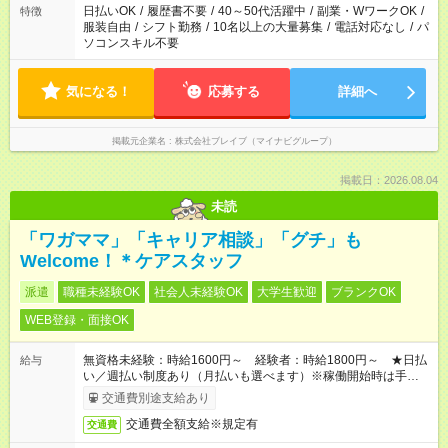
日払いOK
/
履歴書不要
/
40～50代活躍中
/
副業・WワークOK
/
特徴
服装自由
/
シフト勤務
/
10名以上の大量募集
/
電話対応なし
/
パ
ソコンスキル不要
気になる！
応募する
詳細へ
掲載元企業名
株式会社ブレイブ（マイナビグループ）
掲載日：2026.08.04
未読
「ワガママ」「キャリア相談」「グチ」も
Welcome！＊ケアスタッフ
派遣
職種未経験OK
社会人未経験OK
大学生歓迎
ブランクOK
WEB登録・面接OK
無資格未経験：時給1600円～ 経験者：時給1800円～ ★日払
給与
い／週払い制度あり（月払いも選べます）※稼働開始時は手続き
完了次第のお支払いとなります。
交通費別途支給あり
交通費全額支給※規定有
交通費