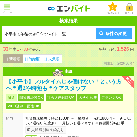
0
メニュー
気になる！
ログイン
検索結果
条件の変更
小平市で午後のみOKのバイト一覧
33
1,526
件中
1
～
33
件表示
平均時給:
円
新着順
時給順
人気順
掲載日：2026.08.07
未読
NEW
【小平市】フルタイムじゃ働けない！という方
へ＊週2や時短も＊ケアスタッフ
派遣
職種未経験OK
社会人未経験OK
大学生歓迎
ブランクOK
WEB登録・面接OK
無資格未経験：時給1600円～ 経験者：時給1800円～ ★日払
給与
い／週払い制度あり（月払いも選べます）※稼働開始時は手続き
完了次第のお支払いとなります。
交通費別途支給あり