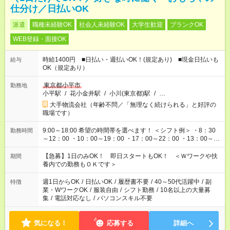
仕分け／日払いOK
派遣
職種未経験OK
社会人未経験OK
大学生歓迎
ブランクOK
WEB登録・面接OK
時給1400円 ■日払い・週払いOK！(規定あり) ■現金日払いも
給与
OK（規定あり）
東京都小平市
勤務地
小平駅
/
花小金井駅
/
小川(東京都)駅
/
…
大手物流会社（年齢不問／「無理なく続けられる」と好評の
職場です）
9:00～18:00 希望の時間帯を選べます！ ＜シフト例＞ ・8：30
勤務時間
～12：00 ・10：00～19：00 ・17：00～22：00 ・13：00～
22：00 ・22：00～翌6：00 など
【急募】1日のみOK！ 即日スタートもOK！ ＜Ｗワークや扶
期間
養内での勤務もＯＫです＞
週1日からOK
/
日払いOK
/
履歴書不要
/
40～50代活躍中
/
副
特徴
業・WワークOK
/
服装自由
/
シフト勤務
/
10名以上の大量募
集
/
電話対応なし
/
パソコンスキル不要
気になる！
応募する
詳細へ