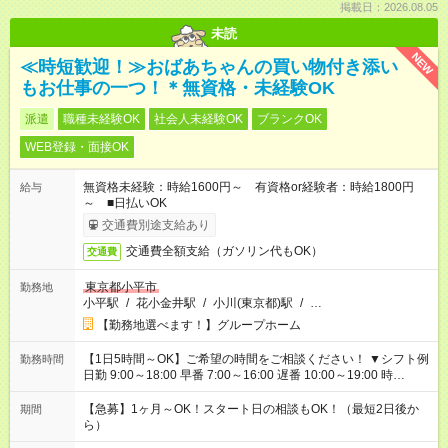
掲載日：2026.08.05
未読
NEW
≪時短歓迎！≫おばあちゃんの買い物付き添い
もお仕事の一つ！＊無資格・未経験OK
派遣
職種未経験OK
社会人未経験OK
ブランクOK
WEB登録・面接OK
無資格未経験：時給1600円～ 有資格or経験者：時給1800円
給与
～ ■日払いOK
交通費別途支給あり
交通費全額支給（ガソリン代もOK）
交通費
東京都小平市
勤務地
小平駅
/
花小金井駅
/
小川(東京都)駅
/
…
【勤務地選べます！】グループホーム
【1日5時間～OK】ご希望の時間をご相談ください！ ▼シフト例
勤務時間
日勤 9:00～18:00 早番 7:00～16:00 遅番 10:00～19:00 時
短 10:00～15:00 上記はあくまで一例です。 「夕方までには帰宅
しておきたい」 「朝はゆっくりのスタートがいい」 「お昼の時
【急募】1ヶ月～OK！スタート日の相談もOK！（最短2日後か
期間
間を有効に使いたい」 など、ご希望があれば教えてください
ら）
ね。