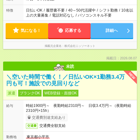
日払いOK
/
履歴書不要
/
40～50代活躍中
/
シフト勤務
/
10名以
特徴
上の大量募集
/
電話対応なし
/
パソコンスキル不要
気になる！
応募する
詳細へ
掲載元企業名
株式会社ニッソーネット
掲載日：2026.08.07
未読
NEW
＼空いた時間で働く！／日払いOK×1勤務3.4万
円も可！施設での見回りなど
派遣
ブランクOK
WEB登録・面接OK
時給1900円～ 夜勤時給2310円～ 日収3.4万円～（夜勤時給
給与
2310円×15h）
交通費別途支給あり
交通費全額支給
交通費
東京都小平市
勤務地