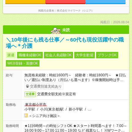
掲載元企業名
株式会社マイワーク（シニア）
掲載日：2026.08.04
未読
＼10年後にも残る仕事／～60代も現役活躍中の職
場へ＊介護
派遣
職種未経験OK
社会人未経験OK
大学生歓迎
ブランクOK
WEB登録・面接OK
無資格未経験：時給1600円～ 経験者：時給1800円～ ★日払
給与
い／週払い制度あり（月払いも選べます）※稼働開始時は手続き
完了次第のお支払いとなります。
交通費別途支給あり
交通費全額支給※規定有
交通費
東京都小平市
勤務地
小平駅
/
小川(東京都)駅
/
新小平駅
/
…
＜シニア向け施設＞
★1日6時間～の時短シフトOK ★スタート時間選べます！ 7:00～
勤務時間
16:00 9:00～17:00 11:00～19:00 など 残業なし！ ※Wワークの