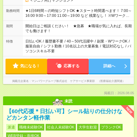
＜シニア向けマンション＞
★1日6時間～の時短シフトOK ★スタート時間選べます！ 7:00～
勤務時間
16:00 9:00～17:00 11:00～19:00 など 残業なし！ ※Wワークの
場合、他のお仕事と合わせ週40時間超の就業はご案内できませ
ん ※法令に基づき、週20時間以上勤務は社会保険への加入対象
開始日はご相談ください！ ★急募 ★職場が気に入れば、長期
期間
となります ※労働者派遣法（日雇い派遣の原則禁止）により、
でも働けます！
短時間・短期間の就業はご案内が難しい場合があります
日払いOK
/
履歴書不要
/
40～50代活躍中
/
副業・WワークOK
/
特徴
服装自由
/
シフト勤務
/
10名以上の大量募集
/
電話対応なし
/
パ
ソコンスキル不要
気になる！
応募する
詳細へ
掲載元企業名
マンパワーグループ株式会社 ケアサービス事業部 （医療福祉介護関連）
掲載日：2026.08.05
未読
NEW
【60代応援＊日払い可】シール貼りの仕分けな
どカンタン軽作業
派遣
職種未経験OK
社会人未経験OK
大学生歓迎
ブランクOK
WEB登録・面接OK