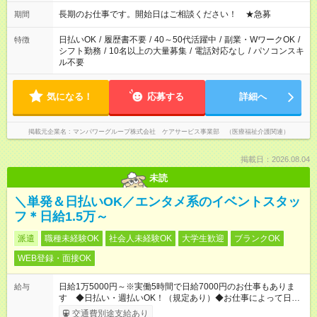
18：00 11：00～20：00 など ※Wワークの場合、他のお仕事と
合わせ週40時間超の就業はご案内できません ※法令に基づき、
長期のお仕事です。開始日はご相談ください！ ★急募
期間
週20時間以上勤務は社会保険への加入対象となります ※労働者
派遣法（日雇い派遣の原則禁止）により、短時間・短期間の就
日払いOK
/
履歴書不要
/
40～50代活躍中
/
副業・WワークOK
/
特徴
業はご案内が難しい場合があります
シフト勤務
/
10名以上の大量募集
/
電話対応なし
/
パソコンスキ
ル不要
気になる！
応募する
詳細へ
掲載元企業名
マンパワーグループ株式会社 ケアサービス事業部 （医療福祉介護関連）
掲載日：2026.08.04
未読
＼単発＆日払いOK／エンタメ系のイベントスタッ
フ＊日給1.5万～
派遣
職種未経験OK
社会人未経験OK
大学生歓迎
ブランクOK
WEB登録・面接OK
日給1万5000円～※実働5時間で日給7000円のお仕事もありま
給与
す ◆日払い・週払いOK！（規定あり）◆お仕事によって日給も
異なります
交通費別途支給あり