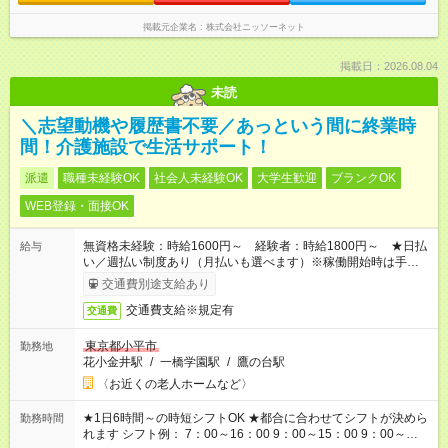
掲載元企業名
株式会社ニッソーネット
掲載日：2026.08.04
未読
＼志望動機や履歴書不要／あっという間に終業時
間！介護施設で生活サポート！
派遣
職種未経験OK
社会人未経験OK
大学生歓迎
ブランクOK
WEB登録・面接OK
無資格未経験：時給1600円～ 経験者：時給1800円～ ★日払
給与
い／週払い制度あり（月払いも選べます）※稼働開始時は手続き
完了次第のお支払いとなります。
交通費別途支給あり
交通費支給※規定有
交通費
東京都小平市
勤務地
花小金井駅
/
一橋学園駅
/
鷹の台駅
〈お近くの老人ホームなど〉
★1日6時間～の時短シフトOK ★都合に合わせてシフトが決めら
勤務時間
れます シフト例： 7：00～16：00 9：00～15：00 9：00～