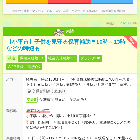
掲載元企業名
マンパワーグループ株式会社 ケアサービス事業部 （医療福祉介護関連）
掲載日：2026.08.06
未読
NEW
【小平市】子供を見守る保育補助＊10時～13時
などの時短も
派遣
職種未経験OK
社会人未経験OK
ブランクOK
WEB登録・面接OK
経験者：時給1800円～ （有資格未経験は時給1700円～スター
給与
ト！）★日払い／週払い制度あり（月払いも選べます）※稼働開
始時は手続き完了次第のお支払いとなります★フルタイムできる
交通費別途支給あり
方は100円アップ！
交通費全額支給 ※規定あり
交通費
東京都小平市
勤務地
小平駅
/
花小金井駅
/
小川(東京都)駅
/
…
認可保育園 ＊職場見学OK！＊駅チカ、車通勤OKなどご希
望に合わせてご紹介！
〈1日3時間～OK！＊10～13時など！〉 ※残業なし！ ▼選べる
勤務時間