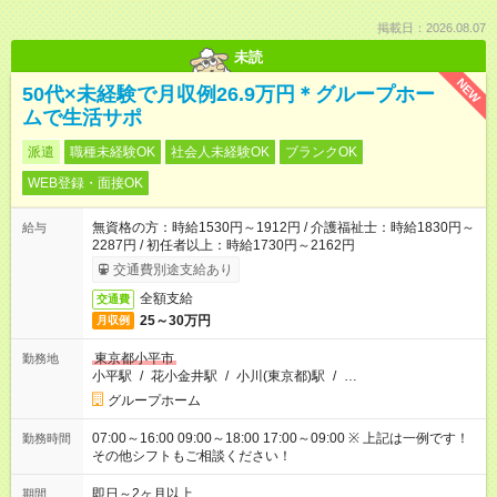
掲載日：2026.08.07
未読
NEW
50代×未経験で月収例26.9万円＊グループホー
ムで生活サポ
派遣
職種未経験OK
社会人未経験OK
ブランクOK
WEB登録・面接OK
無資格の方：時給1530円～1912円 / 介護福祉士：時給1830円～
給与
2287円 / 初任者以上：時給1730円～2162円
交通費別途支給あり
全額支給
交通費
25～30万円
月収例
東京都小平市
勤務地
小平駅
/
花小金井駅
/
小川(東京都)駅
/
…
グループホーム
07:00～16:00 09:00～18:00 17:00～09:00 ※ 上記は一例です！
勤務時間
その他シフトもご相談ください！
即日～2ヶ月以上
期間