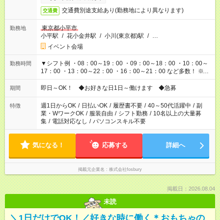
交通費別途支給あり(勤務地により異なります)
交通費
東京都小平市
勤務地
小平駅
/
花小金井駅
/
小川(東京都)駅
/
…
イベント会場
▼シフト例 ・08：00～19：00 ・09：00～18：00 ・10：00～
勤務時間
17：00 ・13：00～22：00 ・16：00～21：00 など多数！ ※お
仕事により勤務時間が異なります
即日～OK！ ◆お好きな日1日～働けます ◆急募
期間
週1日からOK
/
日払いOK
/
履歴書不要
/
40～50代活躍中
/
副
特徴
業・WワークOK
/
服装自由
/
シフト勤務
/
10名以上の大量募
集
/
電話対応なし
/
パソコンスキル不要
気になる！
応募する
詳細へ
掲載元企業名
株式会社fosbury
掲載日：2026.08.04
未読
＼1日だけでOK！／好きな時に働く＊おもちゃの