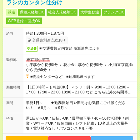
ラシのカンタン仕分け
派遣
職種未経験OK
社会人未経験OK
大学生歓迎
ブランクOK
WEB登録・面接OK
時給1,300円～1,875円
給与
交通費別途支給あり
■ 交通費規定内支給 ※派遣先による
交通費
東京都小平市
勤務地
小平駅から徒歩5分
/
花小金井駅から徒歩5分
/
小川(東京都)駅
から徒歩5分
/
…
■物流センターなど ■勤務地選べます
【1日3時間～も相談OK!】 ＜シフト例＞ 9:00～12:00 12:00～
勤務時間
17:00 17:00～22:00 18:00～21:00 など こちら以外の時間帯も
お気軽にご相談ください！
単発1日～！ ★勤務開始日や期間はお気軽にご相談くださ
期間
い！ ＃8月～ ＃9月～
週1日からOK
/
日払いOK
/
履歴書不要
/
40～50代活躍中
/
副
特徴
業・WワークOK
/
服装自由
/
シフト勤務
/
10名以上の大量募
集
/
電話対応なし
/
パソコンスキル不要