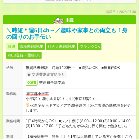
掲載日：2026.07.30
未読
＼時短＊週5日4h～／趣味や家事との両立も！身
の回りのお手伝い
派遣
職種未経験OK
社会人未経験OK
ブランクOK
WEB登録・面接OK
無資格未経験：時給1400円～ ■週払いOK ■扶養内OK
給与
交通費別途支給あり
交通費全額支給
交通費
東京都小平市
勤務地
小平駅
/
花小金井駅
/
小川(東京都)駅
/
…
≪自宅からドアtoドアで30分以内！≫ご希望の勤務地を紹介
します。
1日4時間からOK！ ■シフト例 (1)8:00～12:00 (2)10:00～14:00
勤務時間
(3)13:00～17:00 「子どもたちが学校に行く間だけ働きたい」
「余裕を持って夕飯の準備がしたい」 「午前中は働いて、午後
はプライベートの時間にしたい」 など、ご希望を教えてくださ
【積極採用中！急募！】＊1年以上勤務している方が多数！ご応
期間