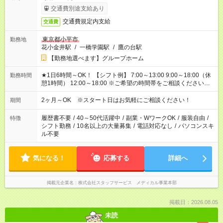
交通費別途支給あり
交通費規定内支給
交通費
東京都小平市
勤務地
花小金井駅
/
一橋学園駅
/
鷹の台駅
【勤務地選べます】グループホーム
★1日6時間～OK！ 【シフト例】 7:00～13:00 9:00～18:00（休
勤務時間
憩1時間） 12:00～18:00 ※ご希望の時間帯をご相談ください。
※日勤、夜勤のみ、変則的な勤務等も相談OK！
2ヶ月～OK ※スタート日はお気軽にご相談ください！
期間
履歴書不要
/
40～50代活躍中
/
副業・WワークOK
/
服装自由
/
特徴
シフト勤務
/
10名以上の大量募集
/
電話対応なし
/
パソコンスキ
ル不要
気になる！
応募する
詳細へ
掲載元企業名
株式会社スタッフサービス メディカル事業本部
掲載日：2026.08.05
未読