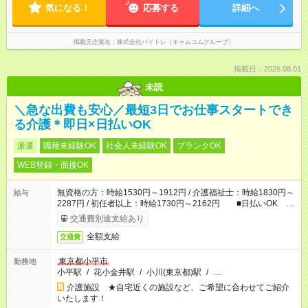
気になる！
応募する
詳細へ
掲載元企業名
株式会社バイトレ（キャムコムグループ）
掲載日：2026.08.01
未読
＼急な出費も安心／最短3日でお仕事スタートでき
る介護＊即日×日払いOK
派遣
職種未経験OK
社会人未経験OK
ブランクOK
WEB登録・面接OK
無資格の方：時給1530円～1912円 / 介護福祉士：時給1830円～
給与
2287円 / 初任者以上：時給1730円～2162円 ■日払いOK ■
日収例：1万2240円（時給1530円×8h）
交通費別途支給あり
全額支給
交通費
東京都小平市
勤務地
小平駅
/
花小金井駅
/
小川(東京都)駅
/
…
介護施設 ★自宅近くの施設など、ご希望に合わせてご紹介
いたします！