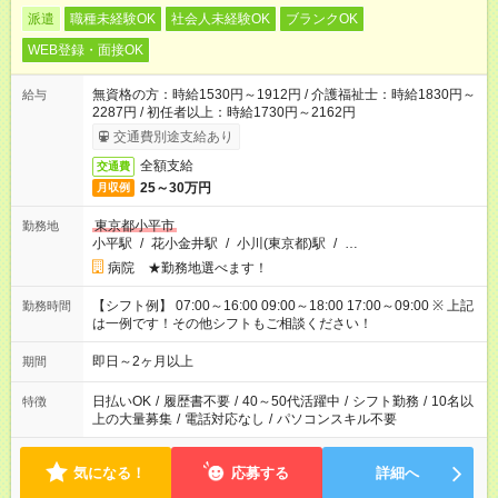
派遣
職種未経験OK
社会人未経験OK
ブランクOK
WEB登録・面接OK
無資格の方：時給1530円～1912円 / 介護福祉士：時給1830円～
給与
2287円 / 初任者以上：時給1730円～2162円
交通費別途支給あり
全額支給
交通費
25～30万円
月収例
東京都小平市
勤務地
小平駅
/
花小金井駅
/
小川(東京都)駅
/
…
病院 ★勤務地選べます！
【シフト例】 07:00～16:00 09:00～18:00 17:00～09:00 ※ 上記
勤務時間
は一例です！その他シフトもご相談ください！
即日～2ヶ月以上
期間
日払いOK
/
履歴書不要
/
40～50代活躍中
/
シフト勤務
/
10名以
特徴
上の大量募集
/
電話対応なし
/
パソコンスキル不要
気になる！
応募する
詳細へ