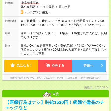
東京都小平市
勤務地
花小金井駅
/
一橋学園駅
/
鷹の台駅
＜シニア向け施設＞
★1日6時間～の時短シフトOK ★スタート時間選べます！ 7:00～
勤務時間
16:00 9:00～17:00 11:00～19:00 など 残業なし！ ※Wワークの
場合、他のお仕事と合わせ週40時間超の就業はご案内できませ
ん ※法令に基づき、週20時間以上勤務は社会保険への加入対象
開始日はご相談ください！ ★急募 ★職場が気に入れば、長期
期間
となります ※労働者派遣法（日雇い派遣の原則禁止）により、
でも働けます！
短時間・短期間の就業はご案内が難しい場合があります
日払いOK
/
履歴書不要
/
40～50代活躍中
/
副業・WワークOK
/
特徴
服装自由
/
シフト勤務
/
10名以上の大量募集
/
電話対応なし
/
パ
ソコンスキル不要
気になる！
応募する
詳細へ
掲載元企業名
マンパワーグループ株式会社 ケアサービス事業部 （医療福祉介護関連）
掲載日：2026.08.04
未読
【医療行為はナシ】時給1530円！病院で備品のチ
ェックなど