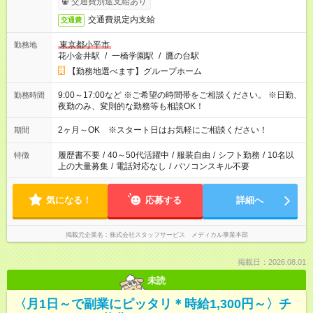
交通費別途支給あり
交通費規定内支給
交通費
東京都小平市
勤務地
花小金井駅
/
一橋学園駅
/
鷹の台駅
【勤務地選べます】グループホーム
9:00～17:00など ※ご希望の時間帯をご相談ください。 ※日勤、
勤務時間
夜勤のみ、変則的な勤務等も相談OK！
2ヶ月～OK ※スタート日はお気軽にご相談ください！
期間
履歴書不要
/
40～50代活躍中
/
服装自由
/
シフト勤務
/
10名以
特徴
上の大量募集
/
電話対応なし
/
パソコンスキル不要
気になる！
応募する
詳細へ
掲載元企業名
株式会社スタッフサービス メディカル事業本部
掲載日：2026.08.01
未読
〈月1日～で副業にピッタリ＊時給1,300円～〉チ