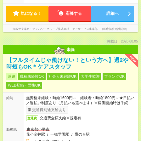
気になる！
応募する
詳細へ
掲載元企業名
マンパワーグループ株式会社 ケアサービス事業部 （医療福祉介護関連）
掲載日：2026.08.05
未読
NEW
【フルタイムじゃ働けない！という方へ】週2や
時短もOK＊ケアスタッフ
派遣
職種未経験OK
社会人未経験OK
大学生歓迎
ブランクOK
WEB登録・面接OK
無資格未経験：時給1600円～ 経験者：時給1800円～★日払い
給与
／週払い制度あり（月払いも選べます）※稼働開始時は手続き完
了次第のお支払いとなります。
交通費別途支給あり
交通費全額支給※規定有
交通費
東京都小平市
勤務地
花小金井駅
/
一橋学園駅
/
鷹の台駅