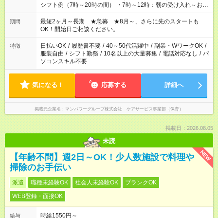
シフト例（7時～20時の間） ・7時～12時：朝の受け入れ～お昼
の準備 ・10時～13時：園児の見守り～お昼の補助 ・9時～16
時：帰りの会まで！子供の成長を見守る ・15時～20時：夜のお
最短2ヶ月～長期 ★急募 ★8月～、さらに先のスタートも
期間
迎えサポート
OK！開始日ご相談ください。
日払いOK
/
履歴書不要
/
40～50代活躍中
/
副業・WワークOK
/
特徴
服装自由
/
シフト勤務
/
10名以上の大量募集
/
電話対応なし
/
パ
ソコンスキル不要
気になる！
応募する
詳細へ
掲載元企業名
マンパワーグループ株式会社 ケアサービス事業部（保育）
掲載日：2026.08.05
未読
NEW
【年齢不問】週2日～OK！少人数施設で料理や
掃除のお手伝い
派遣
職種未経験OK
社会人未経験OK
ブランクOK
WEB登録・面接OK
時給1550円～
給与