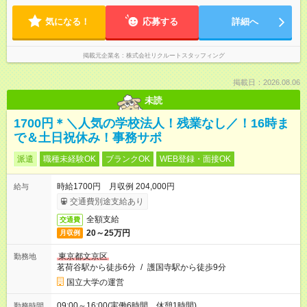
気になる！
応募する
詳細へ
掲載元企業名
株式会社リクルートスタッフィング
掲載日：2026.08.06
未読
1700円＊＼人気の学校法人！残業なし／！16時ま
で＆土日祝休み！事務サポ
派遣
職種未経験OK
ブランクOK
WEB登録・面接OK
時給1700円 月収例 204,000円
給与
交通費別途支給あり
全額支給
交通費
20～25万円
月収例
東京都文京区
勤務地
茗荷谷駅から徒歩6分
/
護国寺駅から徒歩9分
国立大学の運営
09:00～16:00(実働6時間 休憩1時間)
勤務時間