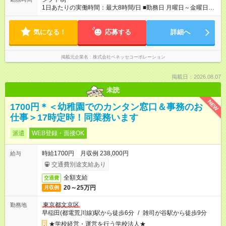
1日あたりの実働時間：最大8時間/日 ■勤務日 月曜日～金曜日
（土日祝休み） ■勤務時間 8:30～17:30（うち休憩１時間）の実
働7時間＋在宅での事務作業1時間 ＝実働8時間/日 ※在宅での事
気になる！
務作業は帰宅後の好きな時間でOK！ 【休暇】 ◆夏期休暇 ◆年末
応募する
詳細へ
年始休暇 ◆有給休暇あり（条件あり） ※入社後、初期研修（10
日）の参加必須
掲載元企業名
株式会社ベネッセコーポレーション
掲載日：2026.08.07
未読
NEW
1700円＊＜幼稚園でのカンタン窓口＆事務のお
仕事＞17時定時！同業務います
派遣
WEB登録・面接OK
時給1700円 月収例 238,000円
給与
交通費別途支給あり
全額支給
交通費
20～25万円
月収例
東京都文京区
勤務地
早稲田(都電荒川線)駅から徒歩6分
/
雑司が谷駅から徒歩9分
★学校経営・運営を行う学校法人★