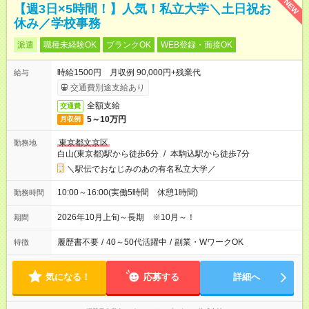
NEW
【週3日×5時間！】人気！私立大学＼土日祝お
休み／学校事務
派遣
職種未経験OK
ブランクOK
WEB登録・面接OK
時給1500円 月収例 90,000円+残業代
給与
交通費別途支給あり
全額支給
交通費
5～10万円
月収例
東京都文京区
勤務地
白山(東京都)駅から徒歩6分
/
本駒込駅から徒歩7分
＼駅伝でおなじみのあの有名私立大学／
10:00～16:00(実働5時間 休憩1時間)
勤務時間
2026年10月上旬～長期 ※10月～！
期間
履歴書不要
/
40～50代活躍中
/
副業・WワークOK
特徴
気になる！
応募する
詳細へ