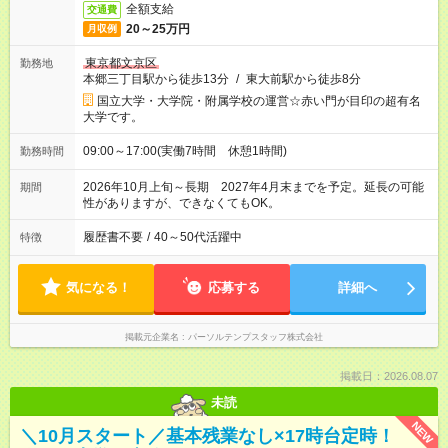
全額支給
交通費
20～25万円
月収例
東京都文京区
勤務地
本郷三丁目駅から徒歩13分
/
東大前駅から徒歩8分
国立大学・大学院・附属学校の運営☆赤い門が目印の超有名
大学です。
09:00～17:00(実働7時間 休憩1時間)
勤務時間
2026年10月上旬～長期 2027年4月末までを予定。延長の可能
期間
性がありますが、できなくてもOK。
履歴書不要
/
40～50代活躍中
特徴
気になる！
応募する
詳細へ
掲載元企業名
パーソルテンプスタッフ株式会社
掲載日：2026.08.07
未読
NEW
＼10月スタート／基本残業なし×17時台定時！