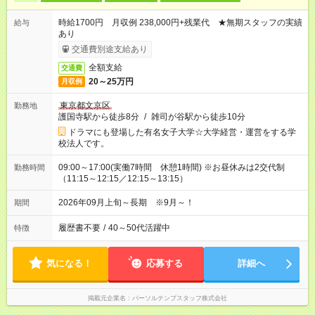
時給1700円 月収例 238,000円+残業代 ★無期スタッフの実績
給与
あり
交通費別途支給あり
全額支給
交通費
20～25万円
月収例
東京都文京区
勤務地
護国寺駅から徒歩8分
/
雑司が谷駅から徒歩10分
ドラマにも登場した有名女子大学☆大学経営・運営をする学
校法人です。
09:00～17:00(実働7時間 休憩1時間) ※お昼休みは2交代制
勤務時間
（11:15～12:15／12:15～13:15）
2026年09月上旬～長期 ※9月～！
期間
履歴書不要
/
40～50代活躍中
特徴
気になる！
応募する
詳細へ
掲載元企業名
パーソルテンプスタッフ株式会社