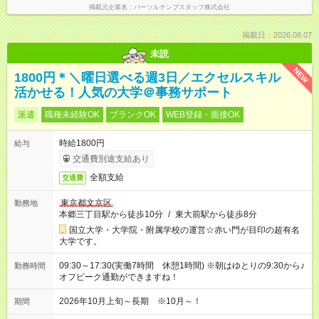
掲載元企業名
パーソルテンプスタッフ株式会社
掲載日：2026.08.07
未読
NEW
1800円＊＼曜日選べる週3日／エクセルスキル
活かせる！人気の大学＠事務サポート
派遣
職種未経験OK
ブランクOK
WEB登録・面接OK
時給1800円
給与
交通費別途支給あり
全額支給
交通費
東京都文京区
勤務地
本郷三丁目駅から徒歩10分
/
東大前駅から徒歩8分
国立大学・大学院・附属学校の運営☆赤い門が目印の超有名
大学です。
09:30～17:30(実働7時間 休憩1時間) ※朝はゆとりの9:30から♪
勤務時間
オフピーク通勤ができますね！
2026年10月上旬～長期 ※10月～！
期間