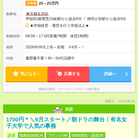
20～25万円
月収例
東京都文京区
勤務地
早稲田(都電荒川線)駅から徒歩6分
/
雑司が谷駅から徒歩9分
★学校経営・運営を行う学校法人★
09:00～17:00(実働7時間 休憩1時間)
勤務時間
2026年09月上旬～長期 ※9月～！
期間
履歴書不要
/
40～50代活躍中
特徴
気になる！
応募する
詳細へ
掲載元企業名
パーソルテンプスタッフ株式会社
掲載日：2026.08.06
未読
1700円＊＼9月スタート／朝ドラの舞台！有名女
子大学で人気の事務
派遣
職種未経験OK
ブランクOK
WEB登録・面接OK