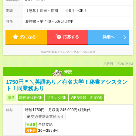
【急募】即日～長期 ※8月～OK！
期間
履歴書不要
/
40～50代活躍中
特徴
気になる！
応募する
詳細へ
掲載元企業名
マンパワーグループ株式会社
掲載日：2026.08.03
未読
1750円＊＼英語あり／有名大学！秘書アシスタン
ト！同業務あり
派遣
職種未経験OK
ブランクOK
WEB登録・面接OK
時給1750円 月収例 245,000円+残業代
給与
交通費別途支給あり
全額支給
交通費
20～25万円
月収例