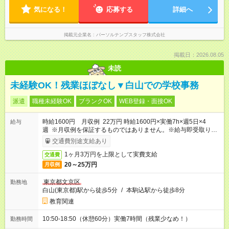
気になる！
応募する
詳細へ
掲載元企業名
パーソルテンプスタッフ株式会社
掲載日：2026.08.05
未読
未経験OK！残業ほぼなし▼白山での学校事務
派遣
職種未経験OK
ブランクOK
WEB登録・面接OK
時給1600円 月収例 22万円 時給1600円×実働7h×週5日×4
給与
週 ※月収例を保証するものではありません。※給与即受取りサ
ービス利用可（利用条件有）
交通費別途支給あり
1ヶ月3万円を上限として実費支給
交通費
20～25万円
月収例
東京都文京区
勤務地
白山(東京都)駅から徒歩5分
/
本駒込駅から徒歩8分
教育関連
10:50-18:50（休憩60分）実働7時間（残業少なめ！）
勤務時間