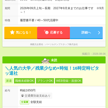
2026年09月上旬～長期 2027年9月末までのお仕事です ※9月
期間
～！
履歴書不要
/
40～50代活躍中
特徴
気になる！
応募する
詳細へ
掲載元企業名
パーソルテンプスタッフ株式会社
掲載日：2026.08.06
未読
＼人気の大学／残業少なめ×時短！16時定時ピタ
ッ退社
派遣
職種未経験OK
ブランクOK
WEB登録・面接OK
時給1650円
給与
交通費別途支給あり
全額支給
交通費