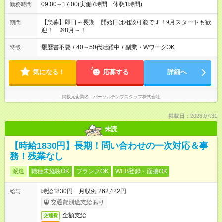
09:00～17:00(実働7時間 休憩1時間)
勤務時間
【急募】即日～長期 開始日は相談可能です！9月スタートも歓
期間
迎！ ※8月～！
履歴書不要
/
40～50代活躍中
/
副業・WワークOK
特徴
気になる！
応募する
詳細へ
掲載元企業名
パーソルテンプスタッフ株式会社
掲載日：2026.07.31
未読
【時給1830円】長期！問い合わせの一次対応＆事
務！残業なし
派遣
職種未経験OK
ブランクOK
WEB登録・面接OK
時給1830円 月収例 262,422円
給与
交通費別途支給あり
全額支給
交通費