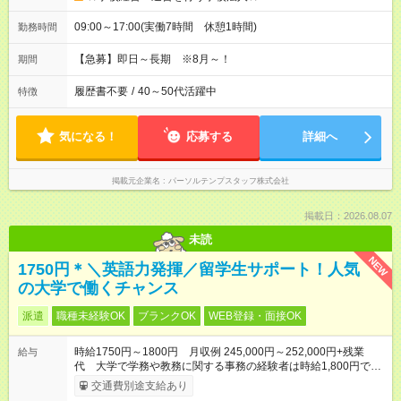
09:00～17:00(実働7時間 休憩1時間)
勤務時間
【急募】即日～長期 ※8月～！
期間
履歴書不要
/
40～50代活躍中
特徴
気になる！
応募する
詳細へ
掲載元企業名
パーソルテンプスタッフ株式会社
掲載日：2026.08.07
未読
NEW
1750円＊＼英語力発揮／留学生サポート！人気
の大学で働くチャンス
派遣
職種未経験OK
ブランクOK
WEB登録・面接OK
時給1750円～1800円 月収例 245,000円～252,000円+残業
給与
代 大学で学務や教務に関する事務の経験者は時給1,800円で
す。
交通費別途支給あり