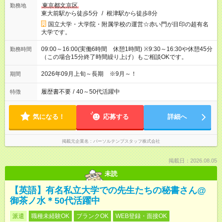
東京都文京区
勤務地
東大前駅から徒歩5分
/
根津駅から徒歩8分
国立大学・大学院・附属学校の運営☆赤い門が目印の超有名
大学です。
09:00～16:00(実働6時間 休憩1時間) ※9:30～16:30や休憩45分
勤務時間
（この場合15分終了時間繰り上げ）もご相談OKです。
2026年09月上旬～長期 ※9月～！
期間
履歴書不要
/
40～50代活躍中
特徴
気になる！
応募する
詳細へ
掲載元企業名
パーソルテンプスタッフ株式会社
掲載日：2026.08.05
未読
【英語】有名私立大学での先生たちの秘書さん@
御茶ノ水＊50代活躍中
派遣
職種未経験OK
ブランクOK
WEB登録・面接OK