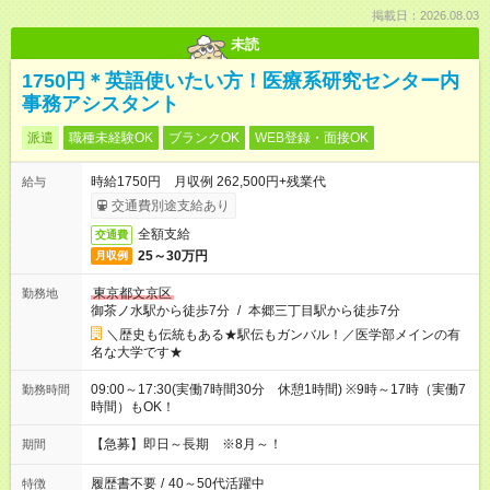
掲載日：2026.08.03
未読
1750円＊英語使いたい方！医療系研究センター内
事務アシスタント
派遣
職種未経験OK
ブランクOK
WEB登録・面接OK
時給1750円 月収例 262,500円+残業代
給与
交通費別途支給あり
全額支給
交通費
25～30万円
月収例
東京都文京区
勤務地
御茶ノ水駅から徒歩7分
/
本郷三丁目駅から徒歩7分
＼歴史も伝統もある★駅伝もガンバル！／医学部メインの有
名な大学です★
09:00～17:30(実働7時間30分 休憩1時間) ※9時～17時（実働7
勤務時間
時間）もOK！
【急募】即日～長期 ※8月～！
期間
履歴書不要
/
40～50代活躍中
特徴