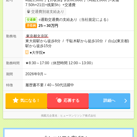
時給1,600円【月収例】約260,000円（時給1,600円×実働
給与
7.50h×21日+残業5h）+交通費
交通費別途支給あり
○通勤交通費の支給あり（当社規定による）
交通費
25～30万円
月収例
東京都文京区
勤務地
東大前駅から徒歩8分
/
千駄木駅から徒歩10分
/
白山(東京都)
駅から徒歩15分
●大学院●
★8:30～17:00（休憩時間 12:00～13:00）
勤務時間
2026年9月～
期間
履歴書不要
/
40～50代活躍中
特徴
気になる！
応募する
詳細へ
掲載元企業名
ヒューマンリソシア株式会社