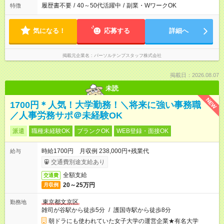
履歴書不要
/
40～50代活躍中
/
副業・WワークOK
特徴
気になる！
応募する
詳細へ
掲載元企業名
パーソルテンプスタッフ株式会社
掲載日：2026.08.07
未読
NEW
1700円＊人気！大学勤務！＼将来に強い事務職
／人事労務サポ＠未経験OK
派遣
職種未経験OK
ブランクOK
WEB登録・面接OK
時給1700円 月収例 238,000円+残業代
給与
交通費別途支給あり
全額支給
交通費
20～25万円
月収例
東京都文京区
勤務地
雑司が谷駅から徒歩5分
/
護国寺駅から徒歩8分
朝ドラにも使われていた女子大学の運営企業★有名大学