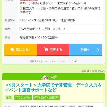
本郷三丁目駅から徒歩9分
/
東大前駅から徒歩10分
国立大学・大学院・附属学校の運営☆赤い門が目印の超有名
大学です。
09:00～17:30(実働7時間30分 休憩1時間)
勤務時間
2026年09月下旬～長期 ※9月～！
期間
履歴書不要
/
40～50代活躍中
特徴
気になる！
応募する
詳細へ
掲載元企業名
パーソルテンプスタッフ株式会社
掲載日：2026.08.04
未読
＜9月スタート＞大学院で予算管理・データ入力＆
イベント運営サポートなど
派遣
ブランクOK
WEB登録・面接OK