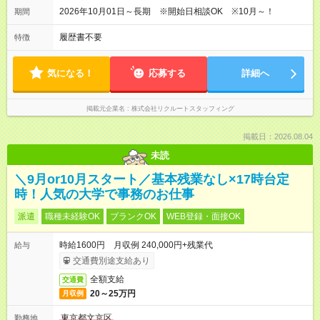
2026年10月01日～長期 ※開始日相談OK ※10月～！
期間
履歴書不要
特徴
気になる！
応募する
詳細へ
掲載元企業名
株式会社リクルートスタッフィング
掲載日：2026.08.04
未読
＼9月or10月スタート／基本残業なし×17時台定
時！人気の大学で事務のお仕事
派遣
職種未経験OK
ブランクOK
WEB登録・面接OK
時給1600円 月収例 240,000円+残業代
給与
交通費別途支給あり
全額支給
交通費
20～25万円
月収例
東京都文京区
勤務地