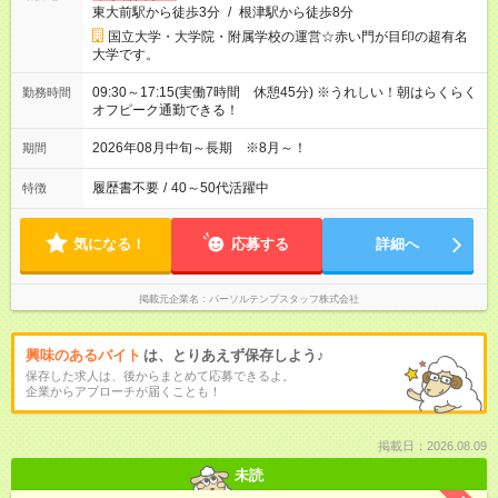
東大前駅から徒歩3分
/
根津駅から徒歩8分
国立大学・大学院・附属学校の運営☆赤い門が目印の超有名
大学です。
09:30～17:15(実働7時間 休憩45分) ※うれしい！朝はらくらく
勤務時間
オフピーク通勤できる！
2026年08月中旬～長期 ※8月～！
期間
履歴書不要
/
40～50代活躍中
特徴
気になる！
応募する
詳細へ
掲載元企業名
パーソルテンプスタッフ株式会社
興味のあるバイト
は、とりあえず保存しよう♪
保存した求人は、後からまとめて応募できるよ。
企業からアプローチが届くことも！
掲載日：2026.08.09
未読