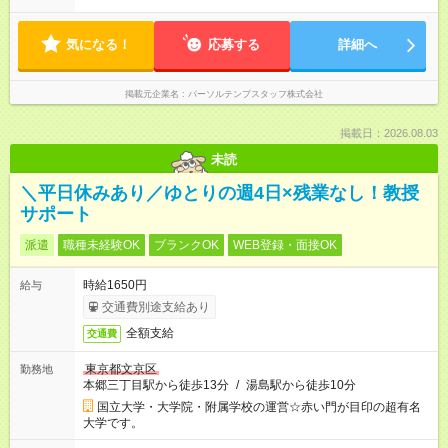
気になる！
応募する
詳細へ
掲載元企業名
パーソルテンプスタッフ株式会社
掲載日：2026.08.03
未読
＼平日休みあり／ゆとりの週4日×残業なし！教授
サポート
派遣
職種未経験OK
ブランクOK
WEB登録・面接OK
時給1650円
給与
交通費別途支給あり
全額支給
交通費
東京都文京区
勤務地
本郷三丁目駅から徒歩13分
/
湯島駅から徒歩10分
国立大学・大学院・附属学校の運営☆赤い門が目印の超有名
大学です。