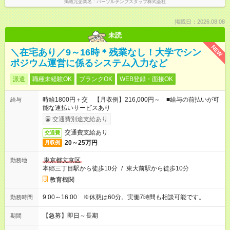
掲載元企業名
パーソルテンプスタッフ株式会社
掲載日：2026.08.08
未読
NEW
＼在宅あり／9～16時＊残業なし！大学でシン
ポジウム運営に係るシステム入力など
派遣
職種未経験OK
ブランクOK
WEB登録・面接OK
時給1800円＋交 【月収例】216,000円～ ■給与の前払いが可
給与
能な速払いサービスあり
交通費別途支給あり
交通費支給あり
交通費
20～25万円
月収例
東京都文京区
勤務地
本郷三丁目駅から徒歩10分
/
東大前駅から徒歩10分
教育機関
9:00～16:00 ※休憩は60分。実働7時間も相談可能です。
勤務時間
【急募】即日～長期
期間