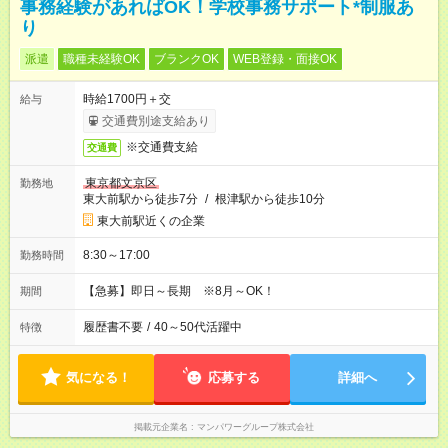
事務経験があればOK！学校事務サポート*制服あ
り
派遣
職種未経験OK
ブランクOK
WEB登録・面接OK
時給1700円＋交
給与
交通費別途支給あり
※交通費支給
交通費
東京都文京区
勤務地
東大前駅から徒歩7分
/
根津駅から徒歩10分
東大前駅近くの企業
8:30～17:00
勤務時間
【急募】即日～長期 ※8月～OK！
期間
履歴書不要
/
40～50代活躍中
特徴
気になる！
応募する
詳細へ
掲載元企業名
マンパワーグループ株式会社