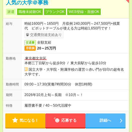
人気の大学＠事務
派遣
職種未経験OK
ブランクOK
WEB登録・面接OK
時給1600円～1650円 月収例 240,000円～247,500円+残業
給与
代 ピボットテーブルが使える方は時給1,650円です！
交通費別途支給あり
全額支給
交通費
20～25万円
月収例
東京都文京区
勤務地
本郷三丁目駅から徒歩9分
/
東大前駅から徒歩10分
国立大学・大学院・附属学校の運営☆赤い門が目印の超有名
大学です。
09:00～17:30(実働7時間30分 休憩1時間)
勤務時間
2026年10月上旬～長期 ※10月～！
期間
履歴書不要
/
40～50代活躍中
特徴
気になる！
応募する
詳細へ