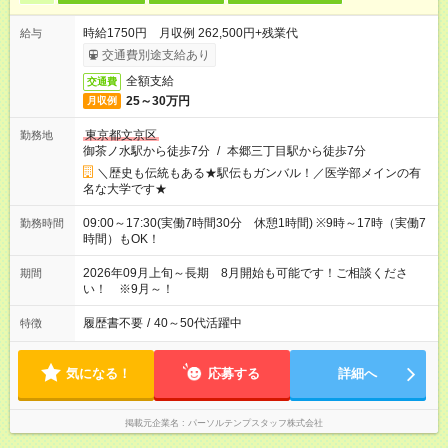
時給1750円 月収例 262,500円+残業代
給与
交通費別途支給あり
全額支給
交通費
25～30万円
月収例
東京都文京区
勤務地
御茶ノ水駅から徒歩7分
/
本郷三丁目駅から徒歩7分
＼歴史も伝統もある★駅伝もガンバル！／医学部メインの有
名な大学です★
09:00～17:30(実働7時間30分 休憩1時間) ※9時～17時（実働7
勤務時間
時間）もOK！
2026年09月上旬～長期 8月開始も可能です！ご相談くださ
期間
い！ ※9月～！
履歴書不要
/
40～50代活躍中
特徴
気になる！
応募する
詳細へ
掲載元企業名
パーソルテンプスタッフ株式会社