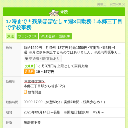
掲載日：2026.08.06
未読
17時まで＊残業ほぼなし▼週3日勤務！本郷三丁目
で学校事務
派遣
ブランクOK
WEB登録・面接OK
時給1550円 月収例 13万円 時給1550円×実働7h×週3日×4
給与
週 ※月収例を保証するものではありません。※給与即受取りサ
ービス利用可（利用条件有）
交通費別途支給あり
1ヶ月3万円を上限として実費支給
交通費
10～15万円
月収例
東京都文京区
勤務地
本郷三丁目駅から徒歩12分
教育関連
09:00-17:00（休憩60分）実働7時間（残業少なめ！）
勤務時間
2026年09月14日～長期 ※開始日相談OK ※9月～！
期間
履歴書不要
特徴