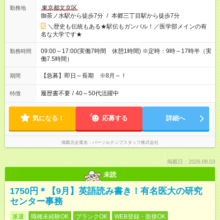
東京都文京区
勤務地
御茶ノ水駅から徒歩7分
/
本郷三丁目駅から徒歩7分
＼歴史も伝統もある★駅伝もガンバル！／医学部メインの有
名な大学です★
09:00～17:00(実働7時間 休憩1時間) ※定時：9時～17時半（実
勤務時間
働7.5時間）
【急募】即日～長期 ※8月～！
期間
履歴書不要
/
40～50代活躍中
特徴
気になる！
応募する
詳細へ
掲載元企業名
パーソルテンプスタッフ株式会社
掲載日：2026.08.03
未読
1750円＊【9月】英語読み書き！有名医大の研究
センター事務
派遣
職種未経験OK
ブランクOK
WEB登録・面接OK