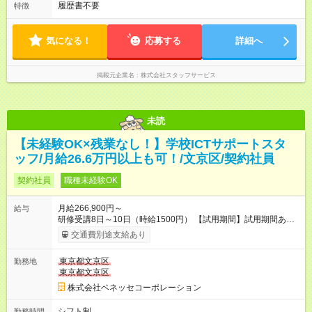
履歴書不要
特徴
気になる！
応募する
詳細へ
掲載元企業名
株式会社スタッフサービス
未読
【未経験OK×残業なし！】学校ICTサポートスタ
ッフ/月給26.6万円以上も可！/文京区/契約社員
契約社員
職種未経験OK
月給266,900円～
給与
研修受講8日～10日（時給1500円） 【試用期間】試用期間あり
試用期間の長さ：6ヶ月 ※ 雇用形態と給与に、本採用時と異なる
交通費別途支給あり
部分があります。 雇用形態：アルバイト・パート採用 給与：時
給 1,500円以上 試用期間は最大6ヶ月で、雇用開始時1～2ヶ月間
東京都文京区
勤務地
はアルバイトの雇用形態となります。2ヶ月経過後、4ヶ月間は
東京都文京区
試用期間終了後と同様の待遇となります。
株式会社ベネッセコーポレーション
シフト制
勤務時間