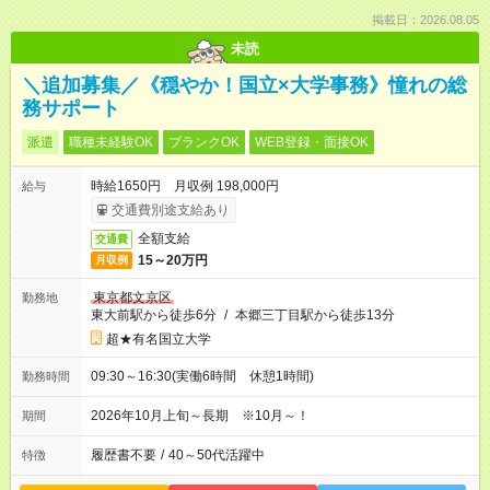
掲載日：2026.08.05
未読
＼追加募集／《穏やか！国立×大学事務》憧れの総
務サポート
派遣
職種未経験OK
ブランクOK
WEB登録・面接OK
時給1650円 月収例 198,000円
給与
交通費別途支給あり
全額支給
交通費
15～20万円
月収例
東京都文京区
勤務地
東大前駅から徒歩6分
/
本郷三丁目駅から徒歩13分
超★有名国立大学
09:30～16:30(実働6時間 休憩1時間)
勤務時間
2026年10月上旬～長期 ※10月～！
期間
履歴書不要
/
40～50代活躍中
特徴