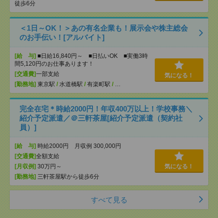
徒歩6分
＜1日～OK！＞あの有名企業も！展示会や株主総会
のお手伝い！[アルバイト]
[給 与]
■日給16,840円～ ■日払いOK ■実働3時
間5,120円のお仕事あります！
[交通費]
一部支給
気になる！
[勤務地]
東京駅
/
水道橋駅
/
有楽町駅
/
…
完全在宅＊時給2000円！年収400万以上！学校事務＼
紹介予定派遣／＠三軒茶屋[紹介予定派遣（契約社
員）]
[給 与]
時給2000円 月収例 300,000円
[交通費]
全額支給
[月収例]
30万円～
気になる！
[勤務地]
三軒茶屋駅から徒歩6分
すべて見る