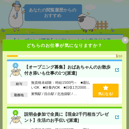
あなたの閲覧履歴からの
おすすめ
×
【オープニング募集】おばあちゃんのお散歩付き添
どちらのお仕事が気になりますか？
いも仕事の1つ[派遣]
1
/10
[給 与]
無資格未経験：時給1500円～ ■週払い
OK ■扶養内OK ■日収1万2000円以上
【オープニング募集】おばあちゃんのお散歩
[交通費]
交通費全額支給
気になる！
付き添いも仕事の1つ[派遣]
[勤務地]
巣鴨駅
/
目白駅
/
北池袋駅
/
…
無資格未経験：時給1500円～ ■週払
給与
いOK ■扶養内OK ■日収1万2000円
説明会参加で全員に【現金2千円相当プレゼント】生
以上
活のお手伝い[派遣]
巣鴨駅 / 目白駅 / 北池袋駅 / …
気になる!
勤務地
[給 与]
無資格未経験：時給1500円～ ■週払い
OK ■扶養内OK ■日収1万2000円以上
説明会参加で全員に【現金2千円相当プレゼ
[交通費]
交通費全額支給
気になる！
ント】生活のお手伝い[派遣]
[勤務地]
南千住駅
/
赤土小学校前駅
/
荒川遊園地前
駅
/
…