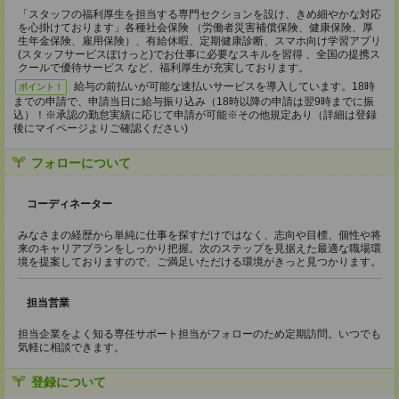
「スタッフの福利厚生を担当する専門セクションを設け、きめ細やかな対応
を心掛けております」各種社会保険 （労働者災害補償保険、健康保険、厚
生年金保険、雇用保険）、有給休暇、定期健康診断、スマホ向け学習アプリ
(スタッフサービスぽけっと)でお仕事に必要なスキルを習得 、全国の提携ス
クールで優待サービス など、福利厚生が充実しております。
給与の前払いが可能な速払いサービスを導入しています。18時
ポイント！
までの申請で、申請当日に給与振り込み（18時以降の申請は翌9時までに振
込）！※承認の勤怠実績に応じて申請が可能※その他規定あり（詳細は登録
後にマイページよりご確認ください)
フォローについて
コーディネーター
みなさまの経歴から単純に仕事を探すだけではなく、志向や目標、個性や将
来のキャリアプランをしっかり把握。次のステップを見据えた最適な職場環
境を提案しておりますので、ご満足いただける環境がきっと見つかります。
担当営業
担当企業をよく知る専任サポート担当がフォローのため定期訪問。いつでも
気軽に相談できます。
登録について