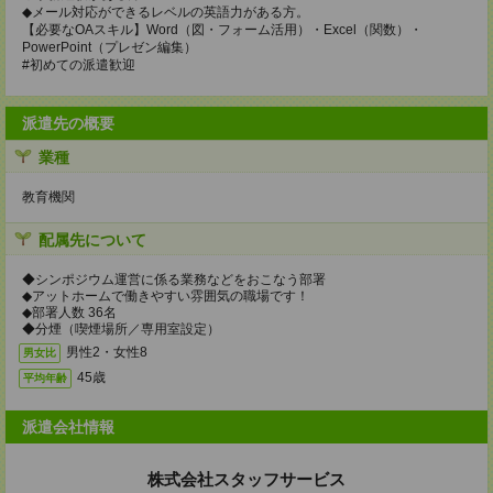
◆メール対応ができるレベルの英語力がある方。
【必要なOAスキル】Word（図・フォーム活用）・Excel（関数）・
PowerPoint（プレゼン編集）
#初めての派遣歓迎
派遣先の概要
業種
教育機関
配属先について
◆シンポジウム運営に係る業務などをおこなう部署
◆アットホームで働きやすい雰囲気の職場です！
◆部署人数 36名
◆分煙（喫煙場所／専用室設定）
男性2・女性8
男女比
45歳
平均年齢
派遣会社情報
株式会社スタッフサービス