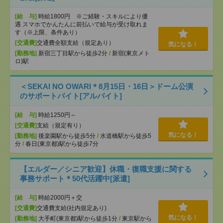
[給 与]
時給1800円 ※ご経験・スキルにより優
遇 スマホでかんたんに前払いで給与が受け取れま
す（※上限、条件あり）
[交通費]
交通費全額支給（規定あり）
気になる！
[勤務地]
新宿三丁目駅から徒歩2分
/
新宿(東京メト
ロ)駅
＜SEKAI NO OWARI＊8月15日・16日＞ドーム公演
のサポートバイト[アルバイト]
[給 与]
時給1250円～
[交通費]
支給（規定有り）
気になる！
[勤務地]
後楽園駅から徒歩5分
/
水道橋駅から徒歩5
分
/
春日(東京都)駅から徒歩7分
【エルダー／シニア歓迎】休職・復職支援に関する
事務サポート＊50代活躍中[派遣]
[給 与]
時給2000円＋交
[交通費]
交通費支給(社内規定あり)
気になる！
[勤務地]
大手町(東京都)駅から徒歩1分
/
東京駅から