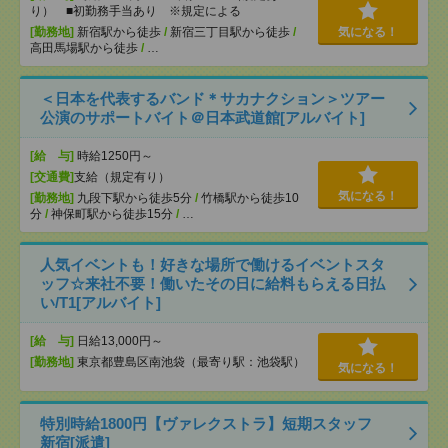
り） ■初勤務手当あり ※規定による
[勤務地]
新宿駅から徒歩
/
新宿三丁目駅から徒歩
/
気になる！
高田馬場駅から徒歩
/
…
＜日本を代表するバンド＊サカナクション＞ツアー
公演のサポートバイト＠日本武道館[アルバイト]
[給 与]
時給1250円～
[交通費]
支給（規定有り）
気になる！
[勤務地]
九段下駅から徒歩5分
/
竹橋駅から徒歩10
分
/
神保町駅から徒歩15分
/
…
人気イベントも！好きな場所で働けるイベントスタ
ッフ☆来社不要！働いたその日に給料もらえる日払
い/T1[アルバイト]
[給 与]
日給13,000円～
[勤務地]
東京都豊島区南池袋（最寄り駅：池袋駅）
気になる！
特別時給1800円【ヴァレクストラ】短期スタッフ
新宿[派遣]