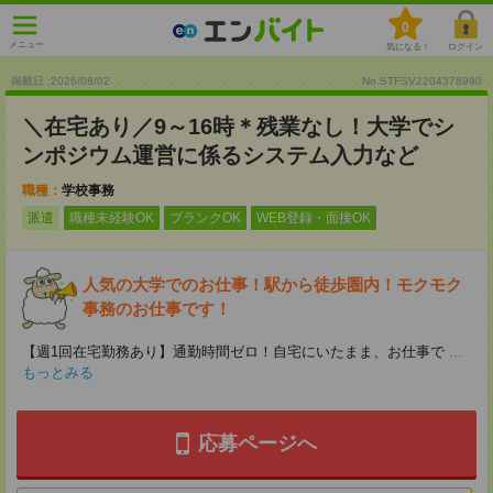
0
メニュー
気になる！
ログイン
掲載日 :2026
/
08
/
02
No.STFSV2204378990
＼在宅あり／9～16時＊残業なし！大学でシ
ンポジウム運営に係るシステム入力など
職種：
学校事務
派遣
職種未経験OK
ブランクOK
WEB登録・面接OK
人気の大学でのお仕事！駅から徒歩圏内！モクモク
事務のお仕事です！
【週1回在宅勤務あり】通勤時間ゼロ！自宅にいたまま、お仕事で
...
もっとみる
応募ページへ