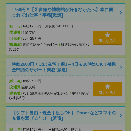
1750円＊【図書館や博物館が好きなかたへ】本に囲
まれてお仕事＊事務[派遣]
[給 与]
時給1750円 月収例 245,000円
[交通費]
全額支給
[月収例]
20～25万円
気になる！
[勤務地]
東所沢駅から徒歩10分
/
所沢駅から民間バ
ス12分
時給2600円＊ほぼ在宅！週3～4日＆16時迄OK！補助
金申請のサポート業務[派遣]
[給 与]
時給2600円
[交通費]
全額支給
気になる！
[勤務地]
八丁堀(東京都)駅から徒歩2分
/
茅場町駅か
ら徒歩6分
【シフト自由・現金手渡しOK】iPhoneなどスマホの
充電を繋げるだけ！[派遣]
[給 与]
時給1414円～ ▼日払いOK（規定あ