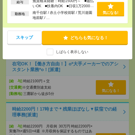
無資格未経験：時給1500円～ ■週払
給与
いOK ■扶養内OK ■日収1万2000円
以上
2400円＊【長期】輸出関連の書類作成や取引審査・
南千住駅 / 赤土小学校前駅 / 荒川遊園
気になる!
勤務地
製品発送の手続き[派遣]
地前駅 / …
[給 与]
時給2400円 月収例 233,472円
[交通費]
全額支給
スキップ
どちらも気になる！
[月収例]
20～25万円
気になる！
[勤務地]
三鷹駅から徒歩9分
しばらく表示しない
在宅OK！【働き方自由！】o*大手メーカーでのアシ
スタント業務*o！[派遣]
[給 与]
時給2100円＋交
[交通費]
※交通費別途支給
気になる！
[勤務地]
三鷹駅から徒歩5分
時給2200円！17時まで＊残業ほぼなし▼荻窪での経
理事務[派遣]
[給 与]
時給2200円 月収例 30万円 時給2200円×
実働7h×週5日×4週 ※月収例を保証するものではあ