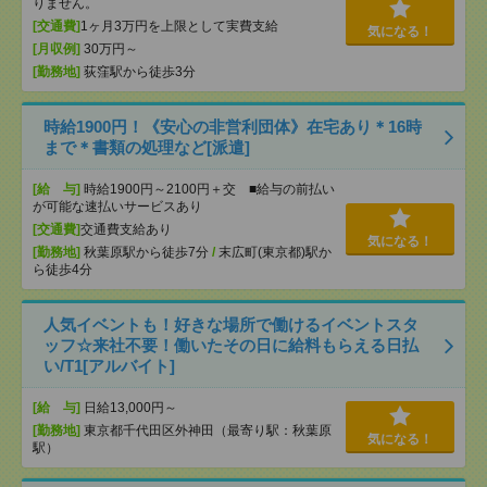
りません。
[交通費]
1ヶ月3万円を上限として実費支給
気になる！
[月収例]
30万円～
[勤務地]
荻窪駅から徒歩3分
時給1900円！《安心の非営利団体》在宅あり＊16時
まで＊書類の処理など[派遣]
[給 与]
時給1900円～2100円＋交 ■給与の前払い
が可能な速払いサービスあり
[交通費]
交通費支給あり
気になる！
[勤務地]
秋葉原駅から徒歩7分
/
末広町(東京都)駅か
ら徒歩4分
人気イベントも！好きな場所で働けるイベントスタ
ッフ☆来社不要！働いたその日に給料もらえる日払
い/T1[アルバイト]
[給 与]
日給13,000円～
[勤務地]
東京都千代田区外神田（最寄り駅：秋葉原
気になる！
駅）