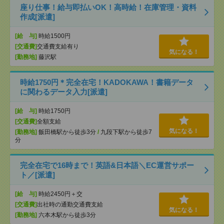
座り仕事！給与即払いOK！高時給！在庫管理・資料
作成[派遣]
[給 与]
時給1500円
[交通費]
交通費支給有り
気になる！
[勤務地]
藤沢駅
時給1750円＊完全在宅！KADOKAWA！書籍データ
に関わるデータ入力[派遣]
[給 与]
時給1750円
[交通費]
全額支給
気になる！
[勤務地]
飯田橋駅から徒歩3分
/
九段下駅から徒歩7
分
完全在宅で16時まで！英語&日本語＼EC運営サポー
ト／[派遣]
[給 与]
時給2450円＋交
[交通費]
出社時の通勤交通費支給
気になる！
[勤務地]
六本木駅から徒歩3分