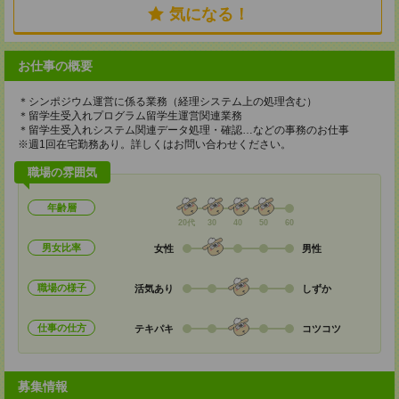
気になる！
お仕事の概要
＊シンポジウム運営に係る業務（経理システム上の処理含む）
＊留学生受入れプログラム留学生運営関連業務
＊留学生受入れシステム関連データ処理・確認…などの事務のお仕事
※週1回在宅勤務あり。詳しくはお問い合わせください。
職場の雰囲気
年齢層
20代
30
40
50
60
男女比率
女性
男性
職場の様子
活気あり
しずか
仕事の仕方
テキパキ
コツコツ
募集情報