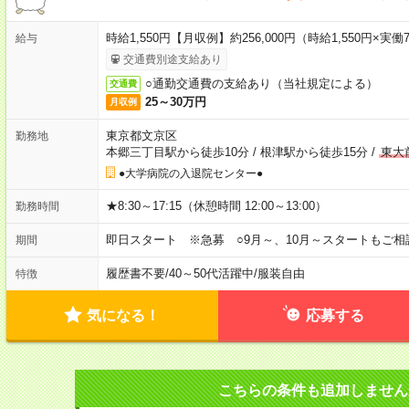
時給1,550円【月収例】約256,000円（時給1,550円×実働7
給与
交通費別途支給あり
○通勤交通費の支給あり（当社規定による）
交通費
25～30万円
月収例
東京都文京区
勤務地
本郷三丁目駅から徒歩10分
/
根津駅から徒歩15分
/
東大
●大学病院の入退院センター●
★8:30～17:15（休憩時間 12:00～13:00）
勤務時間
即日スタート ※急募 ○9月～、10月～スタートもご相
期間
履歴書不要
/
40～50代活躍中
/
服装自由
特徴
気になる！
応募する
こちらの条件も追加しません