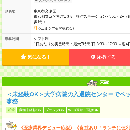
東京都文京区
勤務地
東京都文京区根津1-3-5 根津ステーションビル1・2
歩1分）
ウエルシア薬局株式会社
シフト制
勤務時間
1日あたりの実働時間：最大7時間/日 8:30～17:00 ☆週
気になる！
応募する
未読
＜未経験OK＞大学病院の入退院センターでベ
事務
派遣
職種未経験OK
ブランクOK
WEB登録・面接OK
《医療業界デビュー応援》《食堂あり！ランチに便