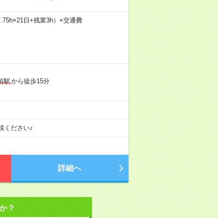
.75h×21日+残業3h）+交通費
前駅
から徒歩15分
談ください♪
詳細へ
か？