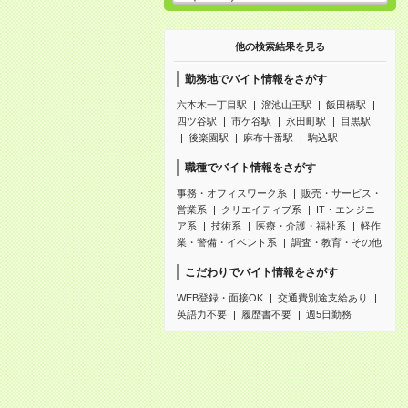
他の検索結果を見る
勤務地でバイト情報をさがす
六本木一丁目駅
溜池山王駅
飯田橋駅
四ツ谷駅
市ケ谷駅
永田町駅
目黒駅
後楽園駅
麻布十番駅
駒込駅
職種でバイト情報をさがす
事務・オフィスワーク系
販売・サービス・
営業系
クリエイティブ系
IT・エンジニ
ア系
技術系
医療・介護・福祉系
軽作
業・警備・イベント系
調査・教育・その他
こだわりでバイト情報をさがす
WEB登録・面接OK
交通費別途支給あり
英語力不要
履歴書不要
週5日勤務