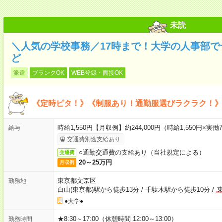
未読
＼人気の学校事務／17時まで！大学の人事部
ど
派遣
ブランクOK
WEB登録・面接OK
《定時ピタ！》《制服あり！通勤服選びラクラク！
時給1,550円【月収例】約244,000円（時給1,550円×実働7
給与
交通費別途支給あり
○通勤交通費の支給あり（当社規定による）
交通費
20～25万円
月収例
東京都文京区
勤務地
白山(東京都)駅から徒歩13分
/
千駄木駅から徒歩10分
/
●大学●
★8:30～17:00（休憩時間 12:00～13:00）
勤務時間