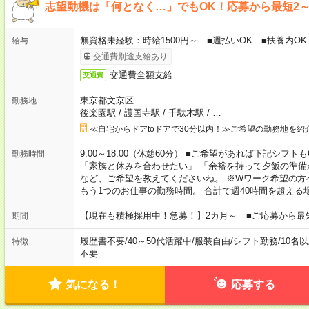
志望動機は「何となく…」でもOK！応募から最短2
無資格未経験：時給1500円～ ■週払いOK ■扶養内OK 
給与
交通費別途支給あり
交通費全額支給
交通費
東京都文京区
勤務地
後楽園駅
/
護国寺駅
/
千駄木駅
/
…
≪自宅からドアtoドアで30分以内！≫ご希望の勤務地を紹
9:00～18:00（休憩60分） ■ご希望があれば下記シフトもOK！ 
勤務時間
「家族と休みを合わせたい」 「余裕を持って夕飯の準備
など、ご希望を教えてくださいね。 ※Wワーク希望の方
もう1つのお仕事の勤務時間。 合計で週40時間を超える
【現在も積極採用中！急募！】2カ月～ ■ご応募から最
期間
履歴書不要
/
40～50代活躍中
/
服装自由
/
シフト勤務
/
10名
特徴
不要
気になる！
応募する