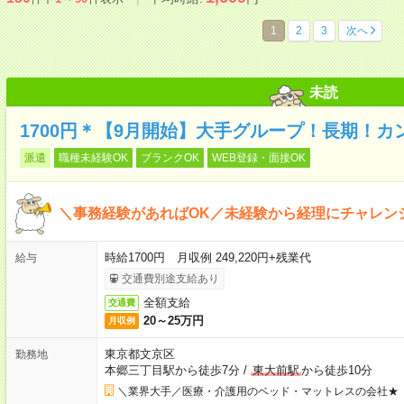
1
2
3
次へ
未読
1700円＊【9月開始】大手グループ！長期！カ
派遣
職種未経験OK
ブランクOK
WEB登録・面接OK
＼事務経験があればOK／未経験から経理にチャレン
時給1700円 月収例 249,220円+残業代
給与
交通費別途支給あり
全額支給
交通費
20～25万円
月収例
東京都文京区
勤務地
本郷三丁目駅から徒歩7分
/
東大前駅
から徒歩10分
＼業界大手／医療・介護用のベッド・マットレスの会社★