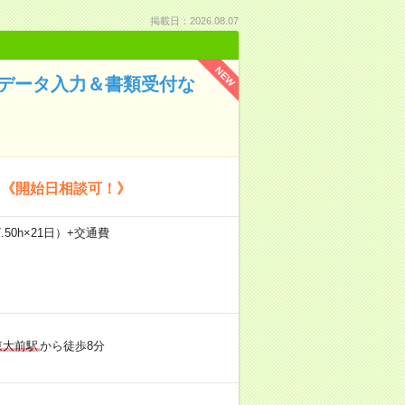
掲載日：2026.08.07
NEW
でデータ入力＆書類受付な
》《開始日相談可！》
.50h×21日）+交通費
東大前駅
から徒歩8分