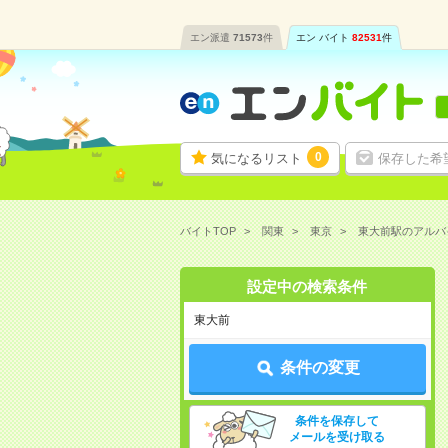
エン派遣
71573
件
エン バイト
82531
件
0
気になるリスト
保存した希
バイトTOP
関東
東京
東大前駅のアルバ
設定中の検索条件
東大前
条件の変更
条件を保存して
メールを受け取る