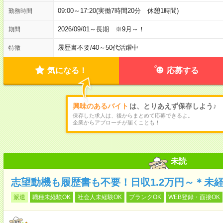
09:00～17:20(実働7時間20分 休憩1時間)
勤務時間
2026/09/01～長期 ※9月～！
期間
履歴書不要
/
40～50代活躍中
特徴
気になる！
応募する
興味のあるバイト
は、とりあえず保存しよう♪
保存した求人は、後からまとめて応募できるよ。
企業からアプローチが届くことも！
未読
志望動機も履歴書も不要！日収1.2万円～＊未
派遣
職種未経験OK
社会人未経験OK
ブランクOK
WEB登録・面接OK