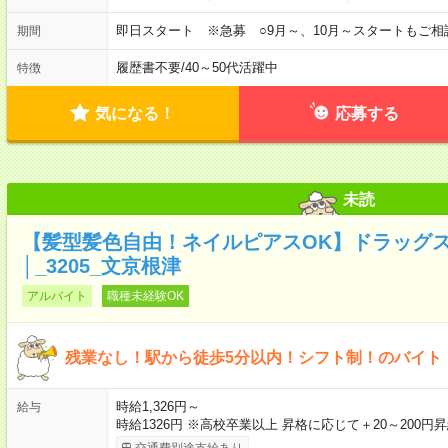
即日スタート ※急募 ○9月～、10月～スタートもご相
期間
履歴書不要
/
40～50代活躍中
特徴
気になる！
応募する
未読
【髪型髪色自由！ネイルピアスOK】ドラッグ
│_3205_文京根津
アルバイト
職種未経験OK
残業なし！駅から徒歩5分以内！シフト制！のバイト
時給1,326円～
給与
時給1326円 ※高校卒業以上 昇格に応じて＋20～200円
交通費別途支給あり