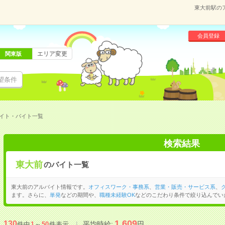
東大前駅の
会員登録
エリア変更
関東版
望条件
イト・バイト一覧
検索結果
東大前
のバイト一覧
東大前のアルバイト情報です。
オフィスワーク・事務系
、
営業・販売・サービス系
、
ます。さらに、
単発
などの期間や、
職種未経験OK
などのこだわり条件で絞り込んでい
1,609
130
平均時給:
円
件中
1
～
50
件表示