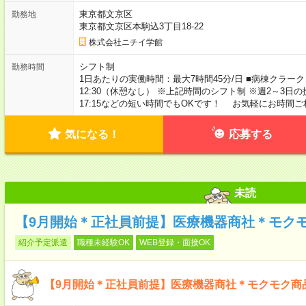
東京都文京区
勤務地
東京都文京区本駒込3丁目18-22
株式会社ニチイ学館
シフト制
勤務時間
1日あたりの実働時間：最大7時間45分/日 ■病棟クラーク 月～土
12:30（休憩なし） ※上記時間のシフト制 ※週2～3日の扶養内
17:15などの短い時間でもOKです！ お気軽にお時間
気になる！
応募する
未読
【9月開始＊正社員前提】医療機器商社＊モク
紹介予定派遣
職種未経験OK
WEB登録・面接OK
【9月開始＊正社員前提】医療機器商社＊モクモク商