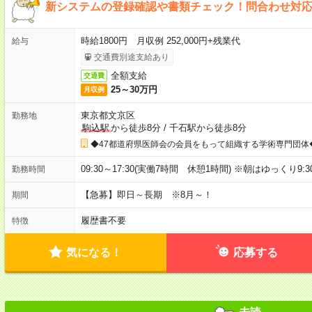
新システムの登録確認や書類チェック！問合わせ対
時給1800円 月収例 252,000円+残業代
給与
交通費別途支給あり
全額支給
交通費
25～30万円
月収例
東京都文京区
勤務地
駒込駅
から徒歩8分
/
千石駅から徒歩8分
◆47都道府県医師会の会員をもって組織する学術専門団体
09:30～17:30(実働7時間 休憩1時間) ※朝はゆっくり
勤務時間
【急募】即日～長期 ※8月～！
期間
履歴書不要
特徴
気になる！
応募する