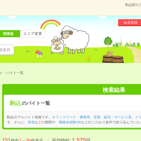
駒込駅の
会員登録
エリア変更
関東版
望条件
ト・バイト一覧
検索結果
駒込
のバイト一覧
駒込のアルバイト情報です。
オフィスワーク・事務系
、
営業・販売・サービス系
、
ク
す。さらに、
単発
などの期間や、
職種未経験OK
などのこだわり条件で絞り込んでいた
1,575
151
平均時給:
円
件中
1
～
50
件表示