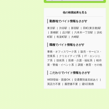
他の検索結果を見る
勤務地でバイト情報をさがす
東京駅
渋谷駅
新宿駅
田町(東京都)駅
新橋駅
品川駅
六本木一丁目駅
浜松
町駅
有楽町駅
大崎駅
職種でバイト情報をさがす
事務・オフィスワーク系
販売・サービス・
営業系
クリエイティブ系
IT・エンジニ
ア系
技術系
医療・介護・福祉系
軽作
業・警備・イベント系
調査・教育・その他
こだわりでバイト情報をさがす
WEB登録・面接OK
交通費別途支給あり
英語力不要
履歴書不要
週5日勤務