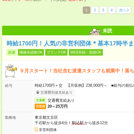
1
2
3
4
次へ
未読
時給1700円！人気の非営利団体＊基本17時半
派遣
職種未経験OK
ブランクOK
WEB登録・面接OK
９月スタート！当社含む派遣スタッフも就業中！落
時給1700円＋交 【月収例】238,000円～ ■給与の
給与
交通費別途支給あり
交通費支給あり
交通費
20～25万円
月収例
東京都文京区
勤務地
千石駅から徒歩6分
/
駒込駅
から徒歩12分
非営利団体