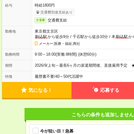
時給1800円
給与
交通費別途支給あり
交通費支給
交通費
東京都文京区
勤務地
駒込駅
から徒歩9分
/
千石駅から徒歩10分
/
本
駒込駅
か
メーカー;医療・福祉;商社
9:00～18:00(実働:8時間) (休憩60分)
勤務時間
2026/9/上旬～最長6ヶ月の派遣期間後、直接雇用予定 
期間
履歴書不要
/
40～50代活躍中
特徴
気になる！
応募する
こちらの条件も追加しません
今が狙い目！急募