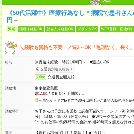
未読
《50代活躍中》医療行為なし＊病院で患者さんの
円～
派遣
職種未経験OK
社会人未経験OK
ブランクOK
WEB登録・面接OK
＼経験も資格も不要！／週3～OK「無理なく、長く
無資格未経験：時給1400円～ ■週払いOK
給与
交通費別途支給あり
交通費全額支給
交通費
東京都豊島区
勤務地
駒込駅
/
要町駅
/
千川駅
/
…
≪自宅からドアtoドアで30分以内！≫ご希望の勤務地を紹
お子さんの予定にも柔軟に調整可能です。 シフト例 9:00～18:
勤務時間
分） 10:00～19:00（休憩60分） ※Wワーク希望の
1つのお仕事の勤務時間の合計が 週40時間を超えなけれ
【現在も積極採用中！急募！】■2カ月～
期間