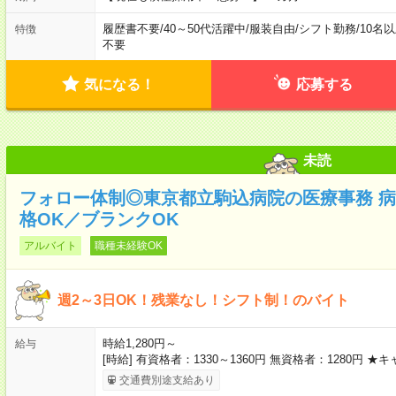
履歴書不要
/
40～50代活躍中
/
服装自由
/
シフト勤務
/
10名
特徴
不要
気になる！
応募する
未読
フォロー体制◎東京都立駒込病院の医療事務 
格OK／ブランクOK
アルバイト
職種未経験OK
週2～3日OK！残業なし！シフト制！のバイト
時給1,280円～
給与
[時給] 有資格者：1330～1360円 無資格者：1280円
交通費別途支給あり