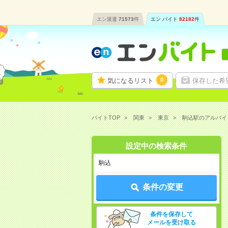
エン派遣
71573
件
エン バイト
82182
件
0
気になるリスト
保存した希
バイトTOP
関東
東京
駒込駅のアルバイ
設定中の検索条件
駒込
条件の変更
条件を保存して
メールを受け取る