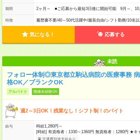
2ヶ月～ ■ご応募から最短3日後に開始可能 9月～、10
期間
履歴書不要
/
40～50代活躍中
/
服装自由
/
シフト勤務
/
10名
特徴
気になる！
応募する
未読
フォロー体制◎東京都立駒込病院の医療事務 
格OK／ブランクOK
アルバイト
職種未経験OK
週2～3日OK！残業なし！シフト制！のバイト
時給1,280円～
給与
[時給] 有資格者：1330～1360円 無資格者：1280円
交通費別途支給あり