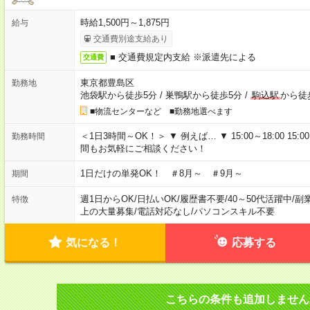
時給1,500円～1,875円
給与
交通費別途支給あり
■ 交通費規定内支給 ※派遣先による
交通費
東京都豊島区
勤務地
池袋駅から徒歩5分
/
巣鴨駅から徒歩5分
/
駒込駅
から徒
■物流センターなど ■勤務地選べます
＜1日3時間～OK！＞ ▼ 例えば… ▼ 15:00～18:00 15:00
勤務時間
間もお気軽にご相談ください！
1日だけの単発OK！ ＃8月～ ＃9月～
期間
週1日からOK
/
日払いOK
/
履歴書不要
/
40～50代活躍中
/
副
特徴
上の大量募集
/
電話対応なし
/
パソコンスキル不要
気になる！
応募する
こちらの条件も追加しません