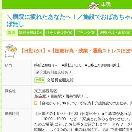
未読
＼病院に疲れたあなたへ！／施設でおばあちゃ
ぼ無し
派遣
職種未経験OK
社会人未経験OK
ブランクOK
WEB登録・面接OK
【日勤だけ】×【医療行為・残業・通勤ストレスほぼ
時給2300円～ ■週払いOK ■日収1万8400円以上
給与
交通費別途支給あり
交通費全額支給
交通費
東京都豊島区
勤務地
駒込駅
/
目白駅
/
西巣鴨駅
/
…
【自宅からドアtoドアで30分以内】介護施設でのお仕事。
【日勤のみ】9:00～18:00（休憩60分） ■ご希望があれば
勤務時間
10:00～19:00 など 「家族とお休みを合わせたい
たのご希望に沿ったお仕事をご紹介します！ ※Wワーク
時間と、もう1つのお仕事の勤務時間。 合計で週40時