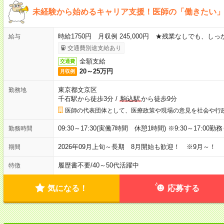
未経験から始めるキャリア支援！医師の「働きたい
時給1750円 月収例 245,000円 ★残業なしでも、し
給与
交通費別途支給あり
全額支給
交通費
20～25万円
月収例
東京都文京区
勤務地
千石駅から徒歩3分
/
駒込駅
から徒歩9分
医師の代表団体として、医療政策や現場の意見を社会や行
09:30～17:30(実働7時間 休憩1時間) ※9:30～17:00
勤務時間
2026年09月上旬～長期 8月開始も歓迎！ ※9月～！
期間
履歴書不要
/
40～50代活躍中
特徴
気になる！
応募する