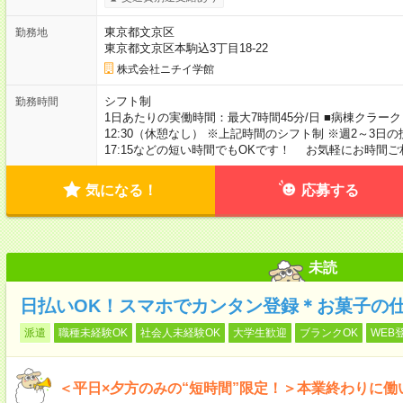
東京都文京区
勤務地
東京都文京区本駒込3丁目18-22
株式会社ニチイ学館
シフト制
勤務時間
1日あたりの実働時間：最大7時間45分/日 ■病棟クラーク 月～土
12:30（休憩なし） ※上記時間のシフト制 ※週2～3日の扶養内
17:15などの短い時間でもOKです！ お気軽にお時間
気になる！
応募する
未読
日払いOK！スマホでカンタン登録＊お菓子の
派遣
職種未経験OK
社会人未経験OK
大学生歓迎
ブランクOK
WEB
＜平日×夕方のみの“短時間”限定！＞本業終わりに