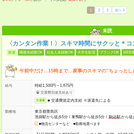
1
2
3
次へ
未読
〈カンタン作業！〉スキマ時間にサクッと＊コ
派遣
職種未経験OK
社会人未経験OK
大学生歓迎
ブランクOK
WEB
午前中だけ…15時まで…家事のスキマの“ちょっとし
時給1,500円～1,875円
給与
交通費別途支給あり
■ 交通費規定内支給 ※派遣先による
交通費
東京都豊島区
勤務地
池袋駅から徒歩5分
/
巣鴨駅から徒歩5分
/
駒込駅
から徒
■物流センターなど ■勤務地選べます