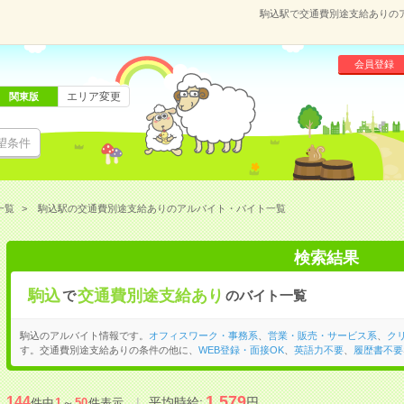
駒込駅で交通費別途支給ありの
会員登録
エリア変更
関東版
望条件
一覧
駒込駅の交通費別途支給ありのアルバイト・バイト一覧
検索結果
駒込
交通費別途支給あり
で
のバイト一覧
駒込のアルバイト情報です。
オフィスワーク・事務系
、
営業・販売・サービス系
、
ク
す。交通費別途支給ありの条件の他に、
WEB登録・面接OK
、
英語力不要
、
履歴書不要
1,579
144
平均時給:
円
件中
1
～
50
件表示