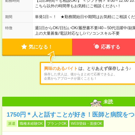
【1日3時間～も相談OK!】 ＜シフト例＞ 9:00～12:00 10:00～1
勤務時間
こちら以外の時間帯もお気軽にご相談ください！
単発1日～！ ★勤務開始日や期間はお気軽にご相談くだ
期間
週1日からOK
/
日払いOK
/
履歴書不要
/
40～50代活躍中
/
副
特徴
上の大量募集
/
電話対応なし
/
パソコンスキル不要
気になる！
応募する
興味のあるバイト
は、とりあえず保存しよう♪
保存した求人は、後からまとめて応募できるよ。
企業からアプローチが届くことも！
未読
1750円＊人と話すことが好き！医師と病院を
派遣
職種未経験OK
ブランクOK
WEB登録・面接OK