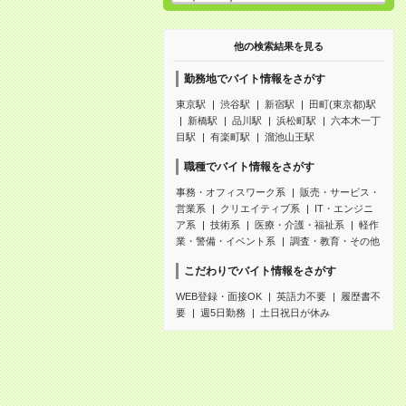
他の検索結果を見る
勤務地でバイト情報をさがす
東京駅
渋谷駅
新宿駅
田町(東京都)駅
新橋駅
品川駅
浜松町駅
六本木一丁
目駅
有楽町駅
溜池山王駅
職種でバイト情報をさがす
事務・オフィスワーク系
販売・サービス・
営業系
クリエイティブ系
IT・エンジニ
ア系
技術系
医療・介護・福祉系
軽作
業・警備・イベント系
調査・教育・その他
こだわりでバイト情報をさがす
WEB登録・面接OK
英語力不要
履歴書不
要
週5日勤務
土日祝日が休み