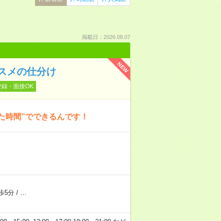
掲載日：2026.08.07
NEW
スメの仕分け
登録・面接OK
た時間”でできるんです！
歩5分
/
…