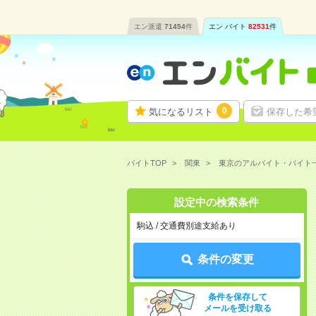
エン派遣
71454
件
エン バイト
82531
件
0
気になるリスト
保存した希
バイトTOP
関東
東京のアルバイト・バイト
設定中の検索条件
駒込 / 交通費別途支給あり
条件の変更
条件を保存して
メールを受け取る