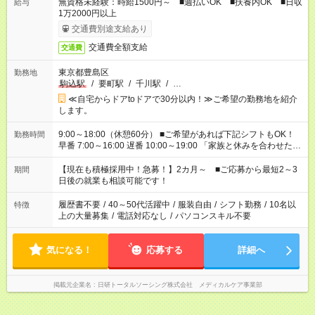
無資格未経験：時給1500円～ ■週払いOK ■扶養内OK ■日収
給与
1万2000円以上
交通費別途支給あり
交通費全額支給
交通費
東京都豊島区
勤務地
駒込駅
/
要町駅
/
千川駅
/
…
≪自宅からドアtoドアで30分以内！≫ご希望の勤務地を紹介
します。
9:00～18:00（休憩60分） ■ご希望があれば下記シフトもOK！
勤務時間
早番 7:00～16:00 遅番 10:00～19:00 「家族と休みを合わせた
い」 「余裕を持って夕飯の準備がしたい」 「できれば残業はし
たくない」 など、ご希望を教えてくださいね。 ※Wワーク希望
【現在も積極採用中！急募！】2カ月～ ■ご応募から最短2～3
期間
の方へ 今ご覧のお仕事で希望する勤務時間と、もう1つのお仕事
日後の就業も相談可能です！
の勤務時間。 合計で週40時間を超える場合は応募できません。
履歴書不要
/
40～50代活躍中
/
服装自由
/
シフト勤務
/
10名以
特徴
上の大量募集
/
電話対応なし
/
パソコンスキル不要
気になる！
応募する
詳細へ
掲載元企業名
日研トータルソーシング株式会社 メディカルケア事業部