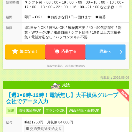
▼シフト例 ・08：00～19：00 ・09：00～18：00 ・10：00～
勤務時間
17：00 ・13：00～22：00 ・16：00～21：00 など多数！ ※お
仕事により勤務時間が異なります
即日～OK！ ◆お好きな日1日～働けます ◆急募
期間
週1日からOK
/
日払いOK
/
履歴書不要
/
40～50代活躍中
/
副
特徴
業・WワークOK
/
服装自由
/
シフト勤務
/
10名以上の大量募
集
/
電話対応なし
/
パソコンスキル不要
気になる！
応募する
詳細へ
掲載元企業名
株式会社fosbury
掲載日：2026.08.06
未読
NEW
【週3×8時-12時！電話無し】大手損保グループ
会社でデータ入力
派遣
職種未経験OK
ブランクOK
WEB登録・面接OK
時給1750円 月収例 84,000円
給与
交通費別途支給あり