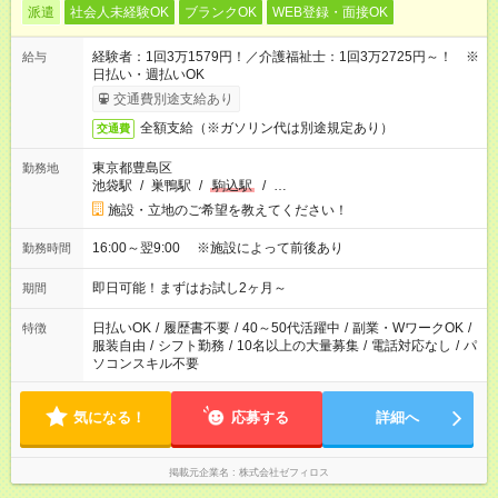
派遣
社会人未経験OK
ブランクOK
WEB登録・面接OK
経験者：1回3万1579円！／介護福祉士：1回3万2725円～！ ※
給与
日払い・週払いOK
交通費別途支給あり
全額支給（※ガソリン代は別途規定あり）
交通費
東京都豊島区
勤務地
池袋駅
/
巣鴨駅
/
駒込駅
/
…
施設・立地のご希望を教えてください！
16:00～翌9:00 ※施設によって前後あり
勤務時間
即日可能！まずはお試し2ヶ月～
期間
日払いOK
/
履歴書不要
/
40～50代活躍中
/
副業・WワークOK
/
特徴
服装自由
/
シフト勤務
/
10名以上の大量募集
/
電話対応なし
/
パ
ソコンスキル不要
気になる！
応募する
詳細へ
掲載元企業名
株式会社ゼフィロス