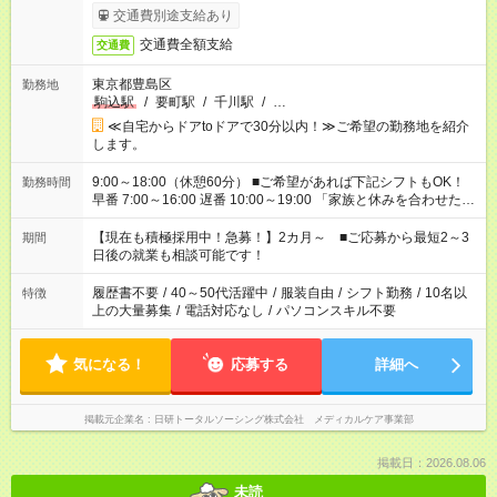
交通費別途支給あり
交通費全額支給
交通費
東京都豊島区
勤務地
駒込駅
/
要町駅
/
千川駅
/
…
≪自宅からドアtoドアで30分以内！≫ご希望の勤務地を紹介
します。
9:00～18:00（休憩60分） ■ご希望があれば下記シフトもOK！
勤務時間
早番 7:00～16:00 遅番 10:00～19:00 「家族と休みを合わせた
い」 「余裕を持って夕飯の準備がしたい」 「できれば残業はし
たくない」 など、ご希望を教えてくださいね。 ※Wワーク希望
【現在も積極採用中！急募！】2カ月～ ■ご応募から最短2～3
期間
の方へ 今ご覧のお仕事で希望する勤務時間と、もう1つのお仕事
日後の就業も相談可能です！
の勤務時間。 合計で週40時間を超える場合は応募できません。
履歴書不要
/
40～50代活躍中
/
服装自由
/
シフト勤務
/
10名以
特徴
上の大量募集
/
電話対応なし
/
パソコンスキル不要
気になる！
応募する
詳細へ
掲載元企業名
日研トータルソーシング株式会社 メディカルケア事業部
掲載日：2026.08.06
未読