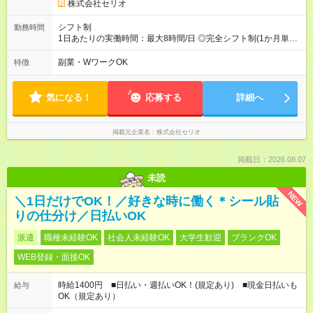
株式会社セリオ
シフト制
勤務時間
1日あたりの実働時間：最大8時間/日 ◎完全シフト制(1か月単
位)◎ 月～土(週2日～OK) ＜平日＞ 13:15～18:45（実働5.5時
間） ＜土曜＞ 8:00～17:30（実働5～8時間) ＜学校休業日＞
副業・WワークOK
特徴
8:00～18:45（実働5～8時間) ※休憩時間は法定通り（6時間以
上：45分、8時間以上：60分）
気になる！
応募する
詳細へ
掲載元企業名
株式会社セリオ
掲載日：2026.08.07
未読
NEW
＼1日だけでOK！／好きな時に働く＊シール貼
りの仕分け／日払いOK
派遣
職種未経験OK
社会人未経験OK
大学生歓迎
ブランクOK
WEB登録・面接OK
時給1400円 ■日払い・週払いOK！(規定あり) ■現金日払いも
給与
OK（規定あり）