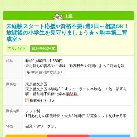
未読
未経験スタート応援✨資格不要♪週2日～相談OK！
放課後の小学生を見守りましょう★＜駒本第二育
成室＞
アルバイト
職種未経験OK
時給1,480円～1,580円
給与
※お持ちの資格やご経験、勤務日数や時間によって時給を決定い
たします。 【試用期間】試用期間あり 試用期間の長さ：3ヶ月
交通費別途支給あり
雇用形態、給与は本採用時と同じです。
東京都文京区
勤務地
東京都文京区本駒込3-1-4 シュトラーレ本駒込 １階（最寄り
駅：都営地下鉄南北線本
駒込駅
）
株式会社セリオ
シフト制
勤務時間
1日あたりの実働時間：最大8時間/日 ◎完全シフト制(1か月単
位)◎ 月～土(週2日～OK) ＜平日＞ 13:15～18:45（実働5.5時
間） ＜土曜＞ 8:00～17:30（実働5～8時間) ＜学校休業日＞
副業・WワークOK
特徴
8:00～18:45（実働5～8時間) ※休憩時間は法定通り（6時間以
上：45分、8時間以上：60分）