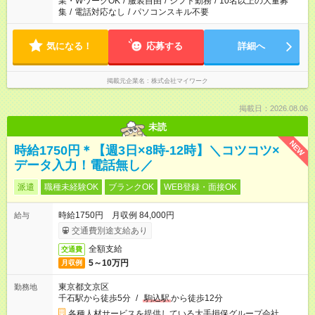
業・WワークOK
/
服装自由
/
シフト勤務
/
10名以上の大量募
集
/
電話対応なし
/
パソコンスキル不要
気になる！
応募する
詳細へ
掲載元企業名
株式会社マイワーク
掲載日：2026.08.06
未読
NEW
時給1750円＊【週3日×8時-12時】＼コツコツ×
データ入力！電話無し／
派遣
職種未経験OK
ブランクOK
WEB登録・面接OK
時給1750円 月収例 84,000円
給与
交通費別途支給あり
全額支給
交通費
5～10万円
月収例
東京都文京区
勤務地
千石駅から徒歩5分
/
駒込駅
から徒歩12分
各種人材サービスを提供している大手損保グループ会社