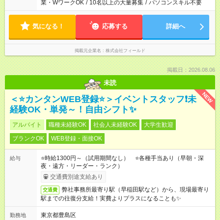
業・WワークOK
/
10名以上の大量募集
/
パソコンスキル不要
気になる！
応募する
詳細へ
掲載元企業名
株式会社フィールド
掲載日：2026.08.06
未読
NEW
＜⭐カンタンWEB登録⭐＞イベントスタッフ❗未
経験OK・単発～！自由シフト✨
アルバイト
職種未経験OK
社会人未経験OK
大学生歓迎
ブランクOK
WEB登録・面接OK
⭐時給1300円～（試用期間なし） ⭐各種手当あり（早朝・深
給与
夜・遠方・リーダー・ランク）
交通費別途支給あり
弊社事務所最寄り駅（早稲田駅など）から、現場最寄り
交通費
駅までの往復分支給！実費よりプラスになることも✨
東京都豊島区
勤務地