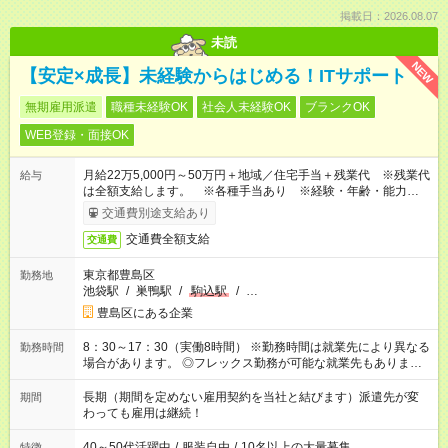
掲載日：2026.08.07
未読
NEW
【安定×成長】未経験からはじめる！ITサポート
無期雇用派遣
職種未経験OK
社会人未経験OK
ブランクOK
WEB登録・面接OK
月給22万5,000円～50万円＋地域／住宅手当＋残業代 ※残業代
給与
は全額支給します。 ※各種手当あり ※経験・年齢・能力等を
考慮して加給・優遇します。
交通費別途支給あり
交通費全額支給
交通費
東京都豊島区
勤務地
池袋駅
/
巣鴨駅
/
駒込駅
/
…
豊島区にある企業
8：30～17：30（実働8時間） ※勤務時間は就業先により異なる
勤務時間
場合があります。 ◎フレックス勤務が可能な就業先もありま
す。 ◎今よりもさらに働きやすい環境をつくるべく、 働き方
改革に全社をあげて取り組んでいます。
長期（期間を定めない雇用契約を当社と結びます）派遣先が変
期間
わっても雇用は継続！
40～50代活躍中
/
服装自由
/
10名以上の大量募集
特徴