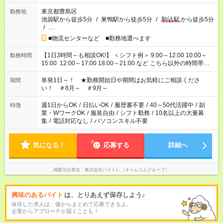
東京都豊島区
勤務地
池袋駅から徒歩5分
/
巣鴨駅から徒歩5分
/
駒込駅
から徒歩5分
/
…
■物流センターなど ■勤務地選べます
【1日3時間～も相談OK!】 ＜シフト例＞ 9:00～12:00 10:00～
勤務時間
15:00 12:00～17:00 18:00～21:00 など こちら以外の時間帯も
お気軽にご相談ください！
単発1日～！ ★勤務開始日や期間はお気軽にご相談くださ
期間
い！ ＃8月～ ＃9月～
週1日からOK
/
日払いOK
/
履歴書不要
/
40～50代活躍中
/
副
特徴
業・WワークOK
/
服装自由
/
シフト勤務
/
10名以上の大量募
集
/
電話対応なし
/
パソコンスキル不要
気になる！
応募する
詳細へ
掲載元企業名
株式会社バイトレ（キャムコムグループ）
興味のあるバイト
は、とりあえず保存しよう♪
保存した求人は、後からまとめて応募できるよ。
企業からアプローチが届くことも！