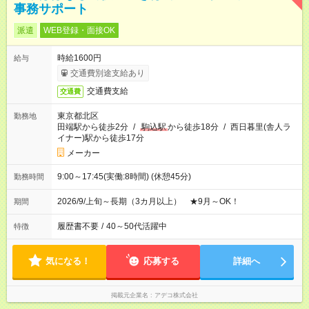
事務サポート
派遣
WEB登録・面接OK
時給1600円
給与
交通費別途支給あり
交通費支給
交通費
東京都北区
勤務地
田端駅から徒歩2分
/
駒込駅
から徒歩18分
/
西日暮里(舎人ラ
イナー)駅から徒歩17分
メーカー
9:00～17:45(実働:8時間) (休憩45分)
勤務時間
2026/9/上旬～長期（3カ月以上） ★9月～OK！
期間
履歴書不要
/
40～50代活躍中
特徴
気になる！
応募する
詳細へ
掲載元企業名
アデコ株式会社