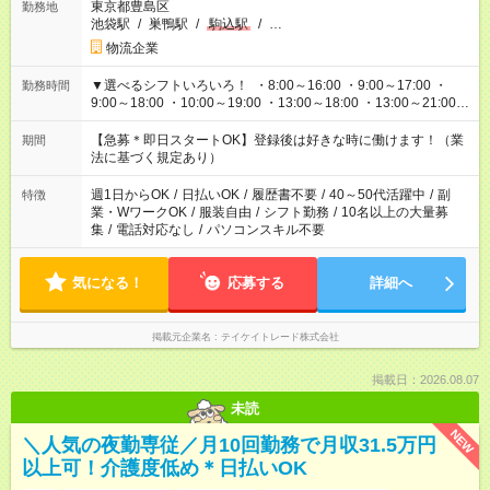
東京都豊島区
勤務地
池袋駅
/
巣鴨駅
/
駒込駅
/
…
物流企業
▼選べるシフトいろいろ！ ・8:00～16:00 ・9:00～17:00 ・
勤務時間
9:00～18:00 ・10:00～19:00 ・13:00～18:00 ・13:00～21:00
・22:00～翌6:00 など 上記以外の時間で相談可能なお仕事も！
あなたの希望を教えてください！
【急募＊即日スタートOK】登録後は好きな時に働けます！（業
期間
法に基づく規定あり）
週1日からOK
/
日払いOK
/
履歴書不要
/
40～50代活躍中
/
副
特徴
業・WワークOK
/
服装自由
/
シフト勤務
/
10名以上の大量募
集
/
電話対応なし
/
パソコンスキル不要
気になる！
応募する
詳細へ
掲載元企業名
テイケイトレード株式会社
掲載日：2026.08.07
未読
NEW
＼人気の夜勤専従／月10回勤務で月収31.5万円
以上可！介護度低め＊日払いOK