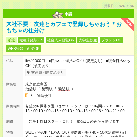
掲載日：2026.08.06
未読
NEW
来社不要！友達とカフェで登録しちゃおう＊お
もちゃの仕分け
派遣
職種未経験OK
社会人未経験OK
大学生歓迎
ブランクOK
WEB登録・面接OK
時給1300円 ■日払い・週払いOK！(規定あり) ■現金日払いも
給与
OK（規定あり）
交通費別途支給あり
東京都豊島区
勤務地
池袋駅
/
巣鴨駅
/
駒込駅
/
…
大手物流会社
希望の時間帯を選べます！ ＜シフト例：5時間～＞ 8：00～
勤務時間
13：00 10：00～15：00 13：00～18：00 16：00～21：00 ＜
シフト例：8時間～＞ ・10：00～19：00 ・13：00～22：00 ・
22：00～翌6：00 など！是非ご希望をお聞かせください！
【急募】即日スタートＯＫ！ 単発1日のみから働けます。
期間
週1日からOK
/
日払いOK
/
履歴書不要
/
40～50代活躍中
/
副
特徴