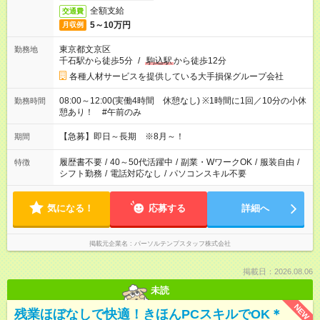
全額支給
交通費
5～10万円
月収例
東京都文京区
勤務地
千石駅から徒歩5分
/
駒込駅
から徒歩12分
各種人材サービスを提供している大手損保グループ会社
08:00～12:00(実働4時間 休憩なし) ※1時間に1回／10分の小休
勤務時間
憩あり！ #午前のみ
【急募】即日～長期 ※8月～！
期間
履歴書不要
/
40～50代活躍中
/
副業・WワークOK
/
服装自由
/
特徴
シフト勤務
/
電話対応なし
/
パソコンスキル不要
気になる！
応募する
詳細へ
掲載元企業名
パーソルテンプスタッフ株式会社
掲載日：2026.08.06
未読
NEW
残業ほぼなしで快適！きほんPCスキルでOK＊