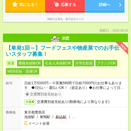
気になる！
応募する
詳細へ
掲載元企業名
株式会社セリオ
掲載日：2026.08.06
未読
NEW
【単発1回～】フードフェスや物産展でのお手伝
いスタッフ募集！
派遣
職種未経験OK
社会人未経験OK
大学生歓迎
ブランクOK
WEB登録・面接OK
日給1万5000円～※実働5時間で日給7000円のお仕事もありま
給与
す ◆日払い・週払いOK！（規定あり）◆お仕事によって日給も
異なります
交通費別途支給あり
交通費別途支給あり(勤務地により異なります)
交通費
東京都豊島区
勤務地
池袋駅
/
巣鴨駅
/
駒込駅
/
…
イベント会場