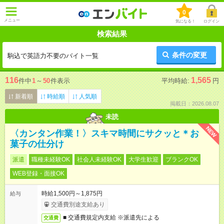
0
メニュー
気になる！
ログイン
検索結果
条件の変更
駒込で英語力不要のバイト一覧
116
1,565
件中
1
～
50
件表示
平均時給:
円
新着順
時給順
人気順
掲載日：2026.08.07
未読
NEW
〈カンタン作業！〉スキマ時間にサクッと＊お
菓子の仕分け
派遣
職種未経験OK
社会人未経験OK
大学生歓迎
ブランクOK
WEB登録・面接OK
時給1,500円～1,875円
給与
交通費別途支給あり
■ 交通費規定内支給 ※派遣先による
交通費