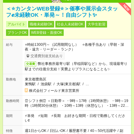
NEW
＜⭐カンタンWEB登録⭐＞催事や展示会スタッ
フ✊未経験OK・単発～！自由シフト✨
アルバイト
職種未経験OK
社会人未経験OK
大学生歓迎
ブランクOK
WEB登録・面接OK
⭐時給1300円～（試用期間なし） ⭐各種手当あり（早朝・深
給与
夜・遠方・リーダー・ランク）
交通費別途支給あり
弊社事務所最寄り駅（早稲田駅など）から、現場最寄り
交通費
駅までの往復分支給！実費よりプラスになることも✨
東京都豊島区
勤務地
巣鴨駅
/
池袋駅
/
大塚(東京都)駅
/
…
株式会社フィールド東京営業所
⏰シフト例⏰ ＜日勤帯＞ ・9時～17時（1時間休憩） ・9時～19
勤務時間
時（1時間30分休憩） ・10時～13時（休憩なし） ・13時～22時
（1時間休憩） ＜夜勤帯＞ ・22時～午前2時（休憩なし） ・23
時～午前7時（1時間休憩） ・午前0時～6時（休憩なし） ※案件
⚡単発 ⚡短期 ⚡長期 お好きな期間・日程で勤務してくださ
期間
や日程により変動があります。 ※なるべく希望シフトに合うよ
い❗
う調整しております。
週1日からOK
/
日払いOK
/
履歴書不要
/
40～50代活躍中
/
副
特徴