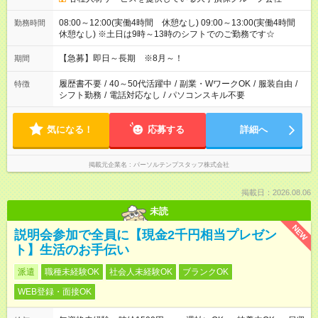
08:00～12:00(実働4時間 休憩なし) 09:00～13:00(実働4時間
勤務時間
休憩なし) ※土日は9時～13時のシフトでのご勤務です☆
【急募】即日～長期 ※8月～！
期間
履歴書不要
/
40～50代活躍中
/
副業・WワークOK
/
服装自由
/
特徴
シフト勤務
/
電話対応なし
/
パソコンスキル不要
気になる！
応募する
詳細へ
掲載元企業名
パーソルテンプスタッフ株式会社
掲載日：2026.08.06
未読
NEW
説明会参加で全員に【現金2千円相当プレゼン
ト】生活のお手伝い
派遣
職種未経験OK
社会人未経験OK
ブランクOK
WEB登録・面接OK