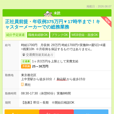
掲載日：2026.08.07
未読
NEW
正社員前提・年収例375万円▼17時半まで！キ
ャスターメーカーでの総務業務
紹介予定派遣
職種未経験OK
ブランクOK
WEB登録・面接OK
時給1700円 月収例 29万円 時給1700円×実働8h×週5日×4週
給与
+残業10h ※月収例を保証するものではありません。
交通費別途支給あり
1ヶ月3万円を上限として実費支給
交通費
25～30万円
月収例
東京都北区
勤務地
上中里駅から徒歩10分
/
駒込駅
から徒歩15分
商社
08:30-17:30（休憩60分）実働8時間
勤務時間
【急募】即日～長期 ※開始日相談OK
期間