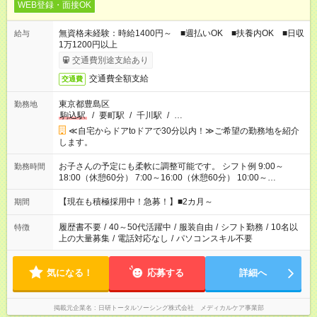
WEB登録・面接OK
無資格未経験：時給1400円～ ■週払いOK ■扶養内OK ■日収
給与
1万1200円以上
交通費別途支給あり
交通費全額支給
交通費
東京都豊島区
勤務地
駒込駅
/
要町駅
/
千川駅
/
…
≪自宅からドアtoドアで30分以内！≫ご希望の勤務地を紹介
します。
お子さんの予定にも柔軟に調整可能です。 シフト例 9:00～
勤務時間
18:00（休憩60分） 7:00～16:00（休憩60分） 10:00～
19:00（休憩60分） ※Wワーク希望の方へ 今ご覧のお仕事で希
望する勤務時間と、もう1つのお仕事の勤務時間の合計が 週40
【現在も積極採用中！急募！】■2カ月～
期間
時間を超えなければOKです。
履歴書不要
/
40～50代活躍中
/
服装自由
/
シフト勤務
/
10名以
特徴
上の大量募集
/
電話対応なし
/
パソコンスキル不要
気になる！
応募する
詳細へ
掲載元企業名
日研トータルソーシング株式会社 メディカルケア事業部