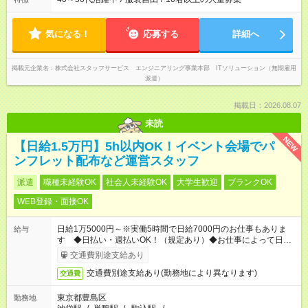
気になる！
応募する
詳細へ
掲載元企業名
株式会社スタッフサービス エンジニアリング事業本部 ITソリューション（無期雇用
派遣）
掲載日：2026.08.07
未読
NEW
【日給1.5万円】5h以内OK！イベント会場でパ
ンフレット配布など運営スタッフ
派遣
職種未経験OK
社会人未経験OK
大学生歓迎
ブランクOK
WEB登録・面接OK
日給1万5000円～※実働5時間で日給7000円のお仕事もありま
給与
す ◆日払い・週払いOK！（規定あり）◆お仕事によって日給も
異なります
交通費別途支給あり
交通費別途支給あり(勤務地により異なります)
交通費
東京都豊島区
勤務地