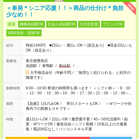
NEW
＜単発＊シニア応援！！＞商品の仕分け＊負担
少なめ！！
派遣
職種未経験OK
社会人未経験OK
大学生歓迎
ブランクOK
WEB登録・面接OK
時給1400円 ■日払い・週払いOK！(規定あり) ■現金日払いも
給与
OK（規定あり）
東京都豊島区
勤務地
池袋駅
/
巣鴨駅
/
駒込駅
/
…
大手物流会社（年齢不問／「無理なく続けられる」と好評の
職場です）
9:00～18:00 希望の時間帯を選べます！ ＜シフト例＞ ・8：30
勤務時間
～12：00 ・10：00～19：00 ・17：00～22：00 ・13：00～
22：00 ・22：00～翌6：00 など
【急募】1日のみOK！ 即日スタートもOK！ ＜Ｗワークや扶
期間
養内での勤務もＯＫです＞
週1日からOK
/
日払いOK
/
履歴書不要
/
40～50代活躍中
/
副
特徴
業・WワークOK
/
服装自由
/
シフト勤務
/
10名以上の大量募
集
/
電話対応なし
/
パソコンスキル不要