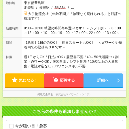
東京都豊島区
勤務地
池袋駅
/
巣鴨駅
/
駒込駅
/
…
大手物流会社（年齢不問／「無理なく続けられる」と好評の
職場です）
9:00～18:00 希望の時間帯を選べます！ ＜シフト例＞ ・8：30
勤務時間
～12：00 ・10：00～19：00 ・17：00～22：00 ・13：00～
22：00 ・22：00～翌6：00 など
【急募】1日のみOK！ 即日スタートもOK！ ＜Ｗワークや扶
期間
養内での勤務もＯＫです＞
週1日からOK
/
日払いOK
/
履歴書不要
/
40～50代活躍中
/
副
特徴
業・WワークOK
/
服装自由
/
シフト勤務
/
10名以上の大量募
集
/
電話対応なし
/
パソコンスキル不要
気になる！
応募する
詳細へ
掲載元企業名
株式会社マイワーク（シニア）
こちらの条件も追加しませんか？
今が狙い目！急募