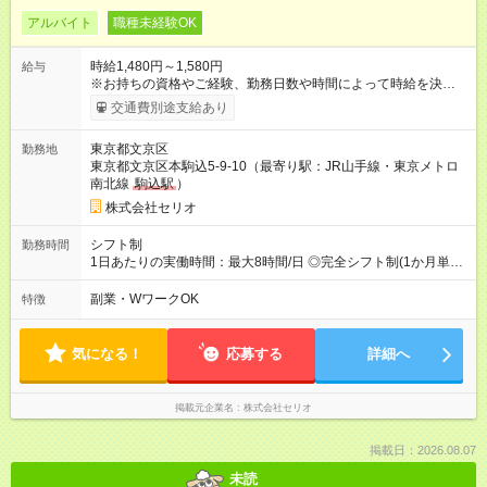
アルバイト
職種未経験OK
時給1,480円～1,580円
給与
※お持ちの資格やご経験、勤務日数や時間によって時給を決定い
たします。 【試用期間】試用期間あり 試用期間の長さ：3ヶ月
交通費別途支給あり
雇用形態、給与は本採用時と同じです。
東京都文京区
勤務地
東京都文京区本駒込5-9-10（最寄り駅：JR山手線・東京メトロ
南北線
駒込駅
）
株式会社セリオ
シフト制
勤務時間
1日あたりの実働時間：最大8時間/日 ◎完全シフト制(1か月単
位)◎ 月～土(週2日～OK) ＜平日＞ 13:15～18:45（実働5.5時
間） ＜土曜＞ 8:00～17:30（実働5～8時間) ＜学校休業日＞
副業・WワークOK
特徴
8:00～18:45（実働5～8時間) ※休憩時間は法定通り（6時間以
上：45分、8時間以上：60分）
気になる！
応募する
詳細へ
掲載元企業名
株式会社セリオ
掲載日：2026.08.07
未読