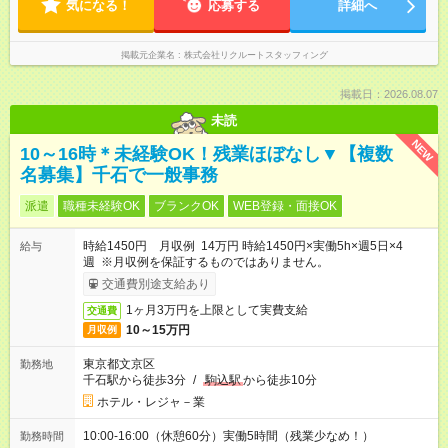
気になる！
応募する
詳細へ
掲載元企業名
株式会社リクルートスタッフィング
掲載日：2026.08.07
未読
NEW
10～16時＊未経験OK！残業ほぼなし▼【複数
名募集】千石で一般事務
派遣
職種未経験OK
ブランクOK
WEB登録・面接OK
時給1450円 月収例 14万円 時給1450円×実働5h×週5日×4
給与
週 ※月収例を保証するものではありません。
交通費別途支給あり
1ヶ月3万円を上限として実費支給
交通費
10～15万円
月収例
東京都文京区
勤務地
千石駅から徒歩3分
/
駒込駅
から徒歩10分
ホテル・レジャ－業
10:00-16:00（休憩60分）実働5時間（残業少なめ！）
勤務時間