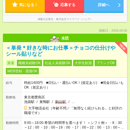
気になる！
応募する
詳細へ
掲載元企業名
株式会社マイワーク（シニア）
掲載日：2026.08.06
未読
NEW
＜単発＊好きな時にお仕事＞チョコの仕分けや
シール貼りなど
派遣
職種未経験OK
社会人未経験OK
大学生歓迎
ブランクOK
WEB登録・面接OK
時給1400円 ■日払い・週払いOK！(規定あり) ■現金日払いも
給与
OK（規定あり）
東京都豊島区
勤務地
池袋駅
/
巣鴨駅
/
駒込駅
/
…
大手物流会社（年齢不問／「無理なく続けられる」と好評の
職場です）
9:00～18:00 希望の時間帯を選べます！ ＜シフト例＞ ・8：30
勤務時間
～12：00 ・10：00～19：00 ・17：00～22：00 ・13：00～