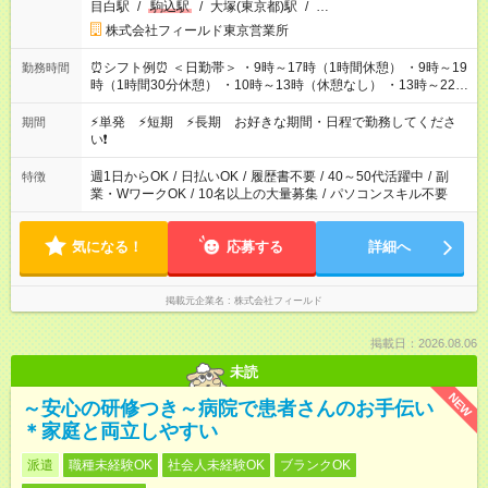
目白駅
/
駒込駅
/
大塚(東京都)駅
/
…
株式会社フィールド東京営業所
⏰シフト例⏰ ＜日勤帯＞ ・9時～17時（1時間休憩） ・9時～19
勤務時間
時（1時間30分休憩） ・10時～13時（休憩なし） ・13時～22時
（1時間休憩） ＜夜勤帯＞ ・22時～午前2時（休憩なし） ・23
時～午前7時（1時間休憩） ・午前0時～6時（休憩なし） ※案件
⚡単発 ⚡短期 ⚡長期 お好きな期間・日程で勤務してくださ
期間
や日程により変動があります。 ※なるべく希望シフトに合うよ
い❗
う調整しております。
週1日からOK
/
日払いOK
/
履歴書不要
/
40～50代活躍中
/
副
特徴
業・WワークOK
/
10名以上の大量募集
/
パソコンスキル不要
気になる！
応募する
詳細へ
掲載元企業名
株式会社フィールド
掲載日：2026.08.06
未読
NEW
～安心の研修つき～病院で患者さんのお手伝い
＊家庭と両立しやすい
派遣
職種未経験OK
社会人未経験OK
ブランクOK