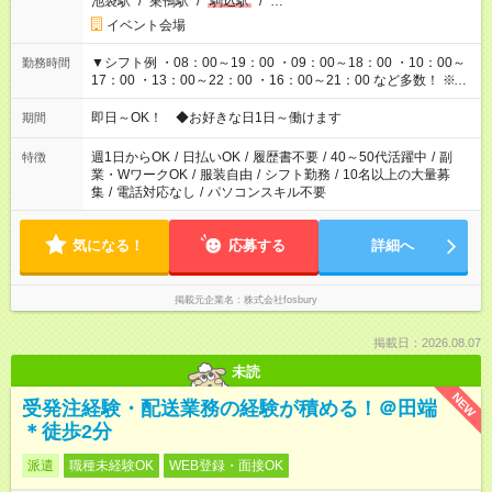
池袋駅
/
巣鴨駅
/
駒込駅
/
…
イベント会場
▼シフト例 ・08：00～19：00 ・09：00～18：00 ・10：00～
勤務時間
17：00 ・13：00～22：00 ・16：00～21：00 など多数！ ※お
仕事により勤務時間が異なります
即日～OK！ ◆お好きな日1日～働けます
期間
週1日からOK
/
日払いOK
/
履歴書不要
/
40～50代活躍中
/
副
特徴
業・WワークOK
/
服装自由
/
シフト勤務
/
10名以上の大量募
集
/
電話対応なし
/
パソコンスキル不要
気になる！
応募する
詳細へ
掲載元企業名
株式会社fosbury
掲載日：2026.08.07
未読
NEW
受発注経験・配送業務の経験が積める！＠田端
＊徒歩2分
派遣
職種未経験OK
WEB登録・面接OK