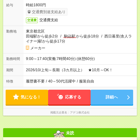
時給1800円
給与
交通費別途支給あり
交通費支給
交通費
東京都北区
勤務地
田端駅から徒歩2分
/
駒込駅
から徒歩18分
/
西日暮里(舎人ラ
イナー)駅から徒歩17分
メーカー
9:00～17:40(実働:7時間40分) (休憩60分)
勤務時間
2026/10/上旬～長期（3カ月以上） ★10月～OK！
期間
履歴書不要
/
40～50代活躍中
/
服装自由
特徴
気になる！
応募する
詳細へ
掲載元企業名
アデコ株式会社
未読