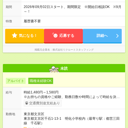
2026年09月02日スタート、期間限定 ※開始日相談OK ※9月
期間
～！
履歴書不要
特徴
気になる！
応募する
詳細へ
掲載元企業名
株式会社リクルートスタッフィング
未読
アルバイト
職種未経験OK
時給1,480円～1,580円
給与
※お持ちの資格やご経験、勤務日数や時間によって時給を決定い
たします。 【試用期間】試用期間あり 試用期間の長さ：3ヶ月
交通費別途支給あり
雇用形態、給与は本採用時と同じです。
東京都文京区
勤務地
東京都文京区千石1-13-1 明化小学校内（最寄り駅：都営三田
線 千石駅）