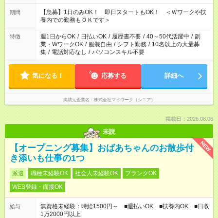
22：00 ・22：00～翌6：00 など
【急募】1日のみOK！ 即日スタートもOK！ ＜Ｗワークや扶
期間
養内での勤務もＯＫです＞
週1日からOK
/
日払いOK
/
履歴書不要
/
40～50代活躍中
/
副
特徴
業・WワークOK
/
服装自由
/
シフト勤務
/
10名以上の大量募
集
/
電話対応なし
/
パソコンスキル不要
気になる！
応募する
詳細へ
掲載元企業名
株式会社マイワーク（シニア）
掲載日：2026.08.06
未読
NEW
【オープニング募集】おばあちゃんのお散歩付
き添いも仕事の1つ
派遣
職種未経験OK
社会人未経験OK
ブランクOK
WEB登録・面接OK
無資格未経験：時給1500円～ ■週払いOK ■扶養内OK ■日収
給与
1万2000円以上