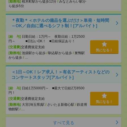
[勤務地]
桜木町駅から徒歩12分
/
みなとみらい駅か
ら徒歩5分
＊夜勤＊＜ホテルの備品を運ぶだけ＞単発・短時間
～OK／自由に選べるシフト制！[アルバイト]
[給 与]
日勤日給：1万円～ 夜勤日給：1万2500
円～ ■日払いOK！ ■日給保証あり！
[交通費]
交通費規定支給
気になる！
[勤務地]
池袋駅から徒歩
/
駒込駅から徒歩
/
巣鴨駅
から徒歩
/
…
＜1日～OK！レア求人！＞有名アーティストなどの
コンサートスタッフ[アルバイト]
[給 与]
日給1万5000円～ ■最大で日給2万8500
円！
[交通費]
交通費規定支給
気になる！
[勤務地]
大宮(埼玉県)駅
/
さいたま新都心駅
/
鉄道博
物館駅
/
…
すべて見る