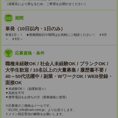
（就業先により異なるため、ご希望をお聞かせください）
期間
単発（10日以内・1日のみ）
単発1日～！ ★勤務開始日や期間はお気軽にご相談ください！ ＃8月
～ ＃9月～
応募資格・条件
職種未経験OK / 社会人未経験OK / ブランクOK /
大学生歓迎 / 10名以上の大量募集 / 履歴書不要 /
40～50代活躍中 / 副業・WワークOK / WEB登録・
面接OK
▼未経験OK！（副業歓迎☆）
▼高校生不可
▼携帯電話をお持ちの方（業務連絡に使用）
※応募後のご連絡はメールです。
「81100_info@cam-com.jp」よりお送りします。
ドメイン指定受信の解除をお願いします。