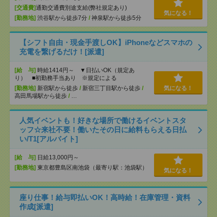
[交通費]
通勤交通費別途支給(弊社規定あり)
気になる！
[勤務地]
渋谷駅から徒歩7分
/
神泉駅から徒歩5分
【シフト自由・現金手渡しOK】iPhoneなどスマホの
充電を繋げるだけ！[派遣]
[給 与]
時給1414円～ ▼日払いOK（規定あ
り） ■初勤務手当あり ※規定による
[勤務地]
新宿駅から徒歩
/
新宿三丁目駅から徒歩
/
気になる！
高田馬場駅から徒歩
/
…
人気イベントも！好きな場所で働けるイベントスタ
ッフ☆来社不要！働いたその日に給料もらえる日払
い/T1[アルバイト]
[給 与]
日給13,000円～
[勤務地]
東京都豊島区南池袋（最寄り駅：池袋駅）
気になる！
座り仕事！給与即払いOK！高時給！在庫管理・資料
作成[派遣]