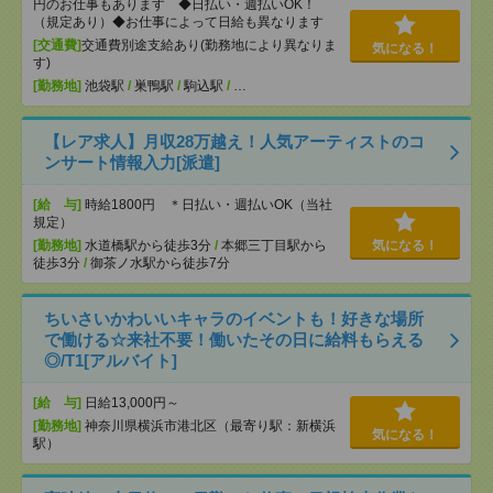
円のお仕事もあります ◆日払い・週払いOK！
（規定あり）◆お仕事によって日給も異なります
[交通費]
交通費別途支給あり(勤務地により異なりま
気になる！
す)
[勤務地]
池袋駅
/
巣鴨駅
/
駒込駅
/
…
【レア求人】月収28万越え！人気アーティストのコ
ンサート情報入力[派遣]
[給 与]
時給1800円 ＊日払い・週払いOK（当社
規定）
[勤務地]
水道橋駅から徒歩3分
/
本郷三丁目駅から
気になる！
徒歩3分
/
御茶ノ水駅から徒歩7分
ちいさいかわいいキャラのイベントも！好きな場所
で働ける☆来社不要！働いたその日に給料もらえる
◎/T1[アルバイト]
[給 与]
日給13,000円～
[勤務地]
神奈川県横浜市港北区（最寄り駅：新横浜
気になる！
駅）