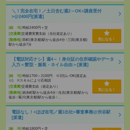
＼！完全在宅！／土日含む週2～OK<講座受付
>@2400円[派遣]
[給 与]
時給2400円＋交
[交通費]
交通費実費支給（当社規定あり）
気になる！
[勤務地]
田町(東京都)駅から徒歩4分
/
三田(東京都)
駅から徒歩7分
【電話対応ナシ】週4～！身分証の住所確認やデータ
入力＜髪型・服装・ネイル自由＞[派遣]
[給 与]
時給1700～2100円 ※日払いOK(規定あ
り) ※スキルにより応相談
[交通費]
交通費支給（規定あり）
気になる！
[勤務地]
錦糸町駅から徒歩4分
/
住吉(東京都)駅から
徒歩
/
菊川(東京都)駅から徒歩
/
…
電話なし！<ほぼ在宅／週1出社>審査事務@渋谷駅
[派遣]
[給 与]
時給1800円＋交