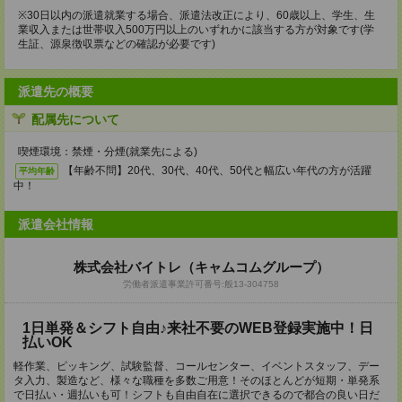
※30日以内の派遣就業する場合、派遣法改正により、60歳以上、学生、生
業収入または世帯収入500万円以上のいずれかに該当する方が対象です(学
生証、源泉徴収票などの確認が必要です)
派遣先の概要
配属先について
喫煙環境：禁煙・分煙(就業先による)
【年齢不問】20代、30代、40代、50代と幅広い年代の方が活躍
平均年齢
中！
派遣会社情報
株式会社バイトレ（キャムコムグループ）
労働者派遣事業許可番号:般13-304758
1日単発＆シフト自由♪来社不要のWEB登録実施中！日
払いOK
軽作業、ピッキング、試験監督、コールセンター、イベントスタッフ、デー
タ入力、製造など、様々な職種を多数ご用意！そのほとんどが短期・単発系
で日払い・週払いも可！シフトも自由自在に選択できるので都合の良い日だ