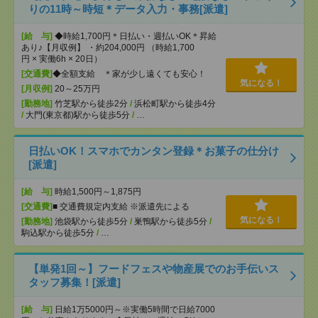
りの11時～時短＊データ入力・事務[派遣]
[給 与]
◆時給1,700円＊日払い・週払いOK＊昇給
あり♪【月収例】 ・約204,000円 （時給1,700
円 × 実働6h × 20日）
[交通費]
◆全額支給 ＊家が少し遠くても安心！
気になる！
[月収例]
20～25万円
[勤務地]
竹芝駅から徒歩2分
/
浜松町駅から徒歩4分
/
大門(東京都)駅から徒歩5分
/
…
日払いOK！スマホでカンタン登録＊お菓子の仕分け
[派遣]
[給 与]
時給1,500円～1,875円
[交通費]
■ 交通費規定内支給 ※派遣先による
気になる！
[勤務地]
池袋駅から徒歩5分
/
巣鴨駅から徒歩5分
/
駒込駅から徒歩5分
/
…
【単発1回～】フードフェスや物産展でのお手伝いス
タッフ募集！[派遣]
[給 与]
日給1万5000円～※実働5時間で日給7000