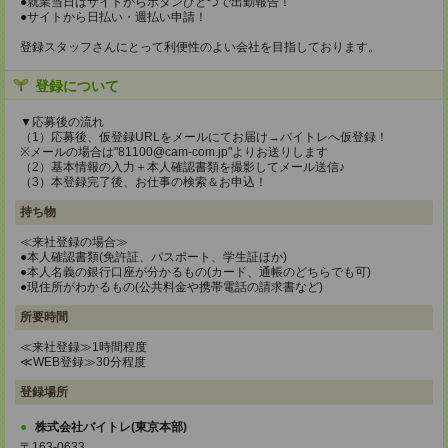
●就業当日はサイトからボタンひとつで出勤報告！
●サイトから日払い・週払い申請！
登録スタッフさんにとって利便性のよい会社を目指しております。
登録について
▼応募後の流れ
（1）応募後、仮登録URLをメールにてお届け→バイトレへ仮登録！
※メールの場合は"81100@cam-com.jp"よりお送りします
（2）基本情報の入力＋本人確認書類を撮影してメール送信♪
（3）本登録完了後、お仕事の検索＆お申込！
持ち物
≪来社登録の場合≫
●本人確認書類(免許証、パスポート、学生証ほか)
●本人名義の銀行口座が分かるもの(カード、通帳のどちらでも可)
●現住所がわかるもの(公共料金や携帯電話の請求書など)
所要時間
≪来社登録≫1時間程度
≪WEB登録≫30分程度
登録場所
株式会社バイトレ(東京本部)
〒163-0633