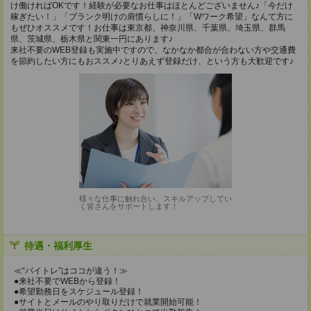
け働ければOKです！経験が必要なお仕事はほとんどございません♪「今だけ
稼ぎたい！」「ブランク明けの肩慣らしに！」「Wワーク希望」なんて方に
もぜひオススメです！お仕事は東京都、神奈川県、千葉県、埼玉県、群馬
県、茨城県、栃木県と関東一円にあります♪
来社不要のWEB登録も実施中ですので、なかなか都合が合わない方や交通費
を節約したい方にもおススメ♪とりあえず登録だけ、という方も大歓迎です♪
様々な仕事に触れ合い、スキルアップしてい
く皆さんをサポートします！
待遇・福利厚生
≪“バイトレ”はココが違う！≫
●来社不要でWEBから登録！
●希望勤務日をスケジュール登録！
●サイトとメールのやり取りだけで就業開始可能！