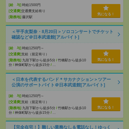
[給 与]
時給1500円
[交通費]
交通費支給有り
気になる！
[勤務地]
藤沢駅
＜平手友梨奈・8月20日＞ソロコンサートでチケット
確認など＠日本武道館[アルバイト]
[給 与]
時給1250円～
[交通費]
支給（規定有り）
気になる！
[勤務地]
九段下駅から徒歩5分
/
竹橋駅から徒歩10
分
/
神保町駅から徒歩15分
/
…
＜日本を代表するバンド＊サカナクション＞ツアー
公演のサポートバイト＠日本武道館[アルバイト]
[給 与]
時給1250円～
[交通費]
支給（規定有り）
気になる！
[勤務地]
九段下駅から徒歩5分
/
竹橋駅から徒歩10
分
/
神保町駅から徒歩15分
/
…
【完全在宅！】難しい業務なし＆電話なし！ゆっく