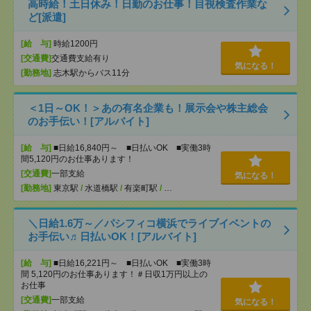
高時給！土日休み！日勤のお仕事！目視検査作業な
ど[派遣]
[給 与]
時給1200円
[交通費]
交通費支給有り
気になる！
[勤務地]
志木駅からバス11分
＜1日～OK！＞あの有名企業も！展示会や株主総会
のお手伝い！[アルバイト]
[給 与]
■日給16,840円～ ■日払いOK ■実働3時
間5,120円のお仕事あります！
[交通費]
一部支給
気になる！
[勤務地]
東京駅
/
水道橋駅
/
有楽町駅
/
…
＼日給1.6万～／パシフィコ横浜でライブイベントの
お手伝い♬日払いOK！[アルバイト]
[給 与]
■日給16,221円～ ■日払いOK ■実働3時
間 5,120円のお仕事あります！＃日収1万円以上の
お仕事
[交通費]
一部支給
気になる！