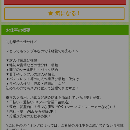
気になる！
お仕事の概要
＼お菓子の仕分け／
＜とってもシンプルなので未経験でも安心！＞
▼封入作業及び梱包
▼雑誌や書籍などの仕分け・梱包
▼商品のシール貼り・パック詰め
▼冊子やサンプルの封入や梱包
▼パンフレット等の封入作業及び梱包・仕分け
▼ラベルの検品・包装・箱詰め など
初めての方でもスグに覚えて活躍できますよ！
※マスク着用、消毒など感染防止を徹底している現場も多数。
＊日払い・週払いOK(2～3営業日後振込)！
＊髪色・髪型自由！ラフな服装でOK（ジーンズ・スニーカーなど)）！
＊来社不要！WEBから登録OK！
＊冷暖房完備のお仕事多数！
※ご応募のタイミングによっては、ご希望のお仕事をご紹介できない可能性