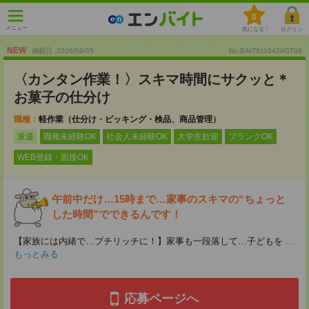
0
メニュー
気になる！
ログイン
NEW
掲載日 :2026
/
08
/
05
No.BAIT8110429GT09
〈カンタン作業！〉スキマ時間にサクッと＊
お菓子の仕分け
職種：
軽作業（仕分け・ピッキング・検品、商品管理）
派遣
職種未経験OK
社会人未経験OK
大学生歓迎
ブランクOK
WEB登録・面接OK
午前中だけ…15時まで…家事のスキマの“ちょっと
した時間”でできるんです！
【家族には内緒で…プチリッチに！】家事も一段落して…子どもを
...
もっとみる
応募ページへ