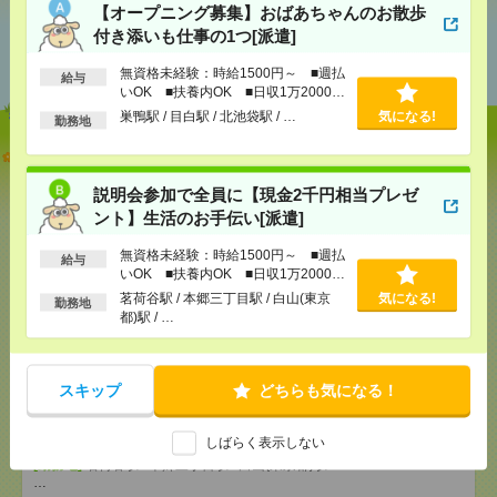
【オープニング募集】おばあちゃんのお散歩
あなたの閲覧履歴からの
付き添いも仕事の1つ[派遣]
おすすめ
無資格未経験：時給1500円～ ■週払
給与
いOK ■扶養内OK ■日収1万2000円
以上
巣鴨駅 / 目白駅 / 北池袋駅 / …
気になる!
勤務地
【オープニング募集】おばあちゃんのお散歩付き添
いも仕事の1つ[派遣]
説明会参加で全員に【現金2千円相当プレゼ
ント】生活のお手伝い[派遣]
[給 与]
無資格未経験：時給1500円～ ■週払い
OK ■扶養内OK ■日収1万2000円以上
無資格未経験：時給1500円～ ■週払
[交通費]
交通費全額支給
給与
気になる！
いOK ■扶養内OK ■日収1万2000円
[勤務地]
巣鴨駅
/
目白駅
/
北池袋駅
/
…
以上
茗荷谷駅 / 本郷三丁目駅 / 白山(東京
気になる!
勤務地
都)駅 / …
説明会参加で全員に【現金2千円相当プレゼント】生
活のお手伝い[派遣]
スキップ
どちらも気になる！
[給 与]
無資格未経験：時給1500円～ ■週払い
OK ■扶養内OK ■日収1万2000円以上
[交通費]
交通費全額支給
しばらく表示しない
気になる！
[勤務地]
茗荷谷駅
/
本郷三丁目駅
/
白山(東京都)駅
/
…