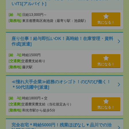
い/T1[アルバイト]
[給 与]
日給13,000円～
[勤務地]
東京都豊島区南池袋（最寄り駅：池袋駅）
気になる！
座り仕事！給与即払いOK！高時給！在庫管理・資料
作成[派遣]
[給 与]
時給1500円
[交通費]
交通費支給有り
気になる！
[勤務地]
藤沢駅
≪憧れ大手企業≫総務のオシゴト！のびのび働く！
＊50代活躍中[派遣]
[給 与]
時給1800円＋交
[交通費]
交通費実費支給（当社規定あり）
気になる！
[勤務地]
和光市駅から徒歩5分
完全在宅＊時給5000円！残業ほぼなし▼品川での治