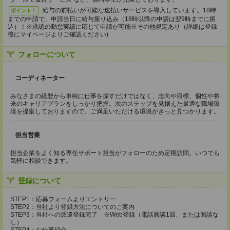
給与の前払いが可能な速払いサービスを導入しています。18時
ポイント！
までの申請で、申請当日に給与振り込み（18時以降の申請は翌9時までに振
込）！※承認の勤怠実績に応じて申請が可能※その他規定あり（詳細は登録
後にマイページよりご確認ください)
フォローについて
コーディネーター
みなさまの経歴から単純に仕事を探すだけではなく、志向や目標、個性や将
来のキャリアプランをしっかり把握。次のステップを見据えた最適な職場環
境を提案しておりますので、ご満足いただける環境がきっと見つかります。
担当営業
担当企業をよく知る専任サポート担当がフォローのため定期訪問。いつでも
気軽に相談できます。
登録について
STEP1：応募フォームよりエントリー
STEP2：当社より登録方法についてのご案内
STEP3：当社への派遣登録完了 ※Web登録（電話面談1回、または面談な
し）