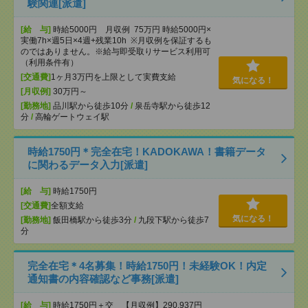
験関連[派遣]
[給 与]
時給5000円 月収例 75万円 時給5000円×
実働7h×週5日×4週+残業10h ※月収例を保証するも
のではありません。※給与即受取りサービス利用可
（利用条件有）
[交通費]
1ヶ月3万円を上限として実費支給
気になる！
[月収例]
30万円～
[勤務地]
品川駅から徒歩10分
/
泉岳寺駅から徒歩12
分
/
高輪ゲートウェイ駅
時給1750円＊完全在宅！KADOKAWA！書籍データ
に関わるデータ入力[派遣]
[給 与]
時給1750円
[交通費]
全額支給
気になる！
[勤務地]
飯田橋駅から徒歩3分
/
九段下駅から徒歩7
分
完全在宅＊4名募集！時給1750円！未経験OK！内定
通知書の内容確認など事務[派遣]
[給 与]
時給1750円＋交 【月収例】290,937円