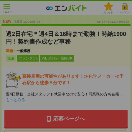
0
メニュー
気になる！
ログイン
NEW
掲載日 :2026
/
08
/
06
No.STFSV2204399325
週2日在宅＊週4日＆16時まで勤務！時給1900
円！契約書作成など事務
職種：
一般事務
派遣
ブランクOK
WEB登録・面接OK
直接雇用の可能性があります！≫化学メーカー≪千
石駅から徒歩５分です！
週4日勤務！当社スタッフも就業中なので安心！同業務の方も在籍
...
もっとみる
応募ページへ