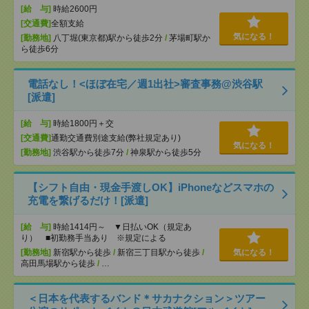
[給 与]
時給2600円
[交通費]
全額支給
気になる！
[勤務地]
八丁堀(東京都)駅から徒歩2分
/
茅場町駅か
ら徒歩6分
電話なし！<ほぼ在宅／週1出社>審査事務@渋谷駅
[派遣]
[給 与]
時給1800円＋交
[交通費]
通勤交通費別途支給(弊社規定あり)
気になる！
[勤務地]
渋谷駅から徒歩7分
/
神泉駅から徒歩5分
【シフト自由・現金手渡しOK】iPhoneなどスマホの
充電を繋げるだけ！[派遣]
[給 与]
時給1414円～ ▼日払いOK（規定あ
り） ■初勤務手当あり ※規定による
[勤務地]
新宿駅から徒歩
/
新宿三丁目駅から徒歩
/
気になる！
高田馬場駅から徒歩
/
…
＜日本を代表するバンド＊サカナクション＞ツアー