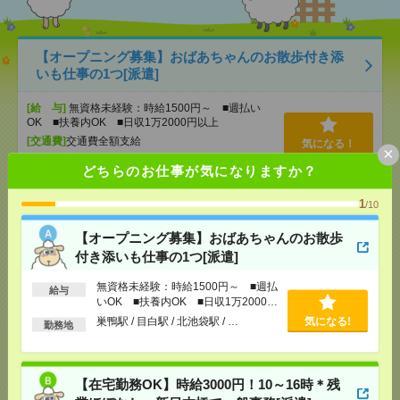
【オープニング募集】おばあちゃんのお散歩付き添
いも仕事の1つ[派遣]
[給 与]
無資格未経験：時給1500円～ ■週払い
OK ■扶養内OK ■日収1万2000円以上
[交通費]
交通費全額支給
気になる！
×
[勤務地]
巣鴨駅
/
目白駅
/
北池袋駅
/
…
どちらのお仕事が気になりますか？
1
【在宅勤務OK】時給3000円！10～16時＊残業ほぼな
/10
し▼新日本橋で一般事務[派遣]
【オープニング募集】おばあちゃんのお散歩
付き添いも仕事の1つ[派遣]
[給 与]
時給3000円 月収例 30万円 時給3000円×
実働5h×週5日×4週 ※月収例を保証するものではあ
りません。※給与即受取りサービス利用可（利用条
無資格未経験：時給1500円～ ■週払
給与
件有）
いOK ■扶養内OK ■日収1万2000円
以上
[交通費]
1ヶ月3万円を上限として実費支給
巣鴨駅 / 目白駅 / 北池袋駅 / …
気になる!
気になる！
勤務地
[月収例]
30万円～
[勤務地]
新日本橋駅から徒歩3分
/
三越前駅から徒
歩1分
【在宅勤務OK】時給3000円！10～16時＊残