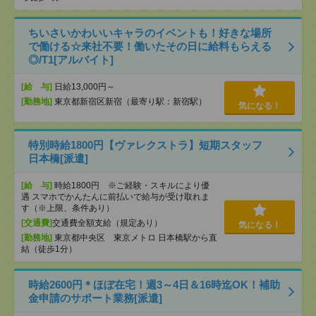
ちいさいかわいいキャラのイベントも！好きな場所
で働ける☆来社不要！働いたその日に給料もらえる
◎/T1[アルバイト]
[給 与]
日給13,000円～
[勤務地]
東京都新宿区新宿（最寄り駅：新宿駅）
気になる！
特別時給1800円【ヴァレクストラ】短期スタッフ
日本橋[派遣]
[給 与]
時給1800円 ※ご経験・スキルにより優
遇 スマホでかんたんに前払いで給与が受け取れま
す（※上限、条件あり）
[交通費]
交通費全額支給（規定あり）
気になる！
[勤務地]
東京都中央区 東京メトロ 日本橋駅から直
結（徒歩1分）
時給2600円＊ほぼ在宅！週3～4日＆16時迄OK！補助
金申請のサポート業務[派遣]