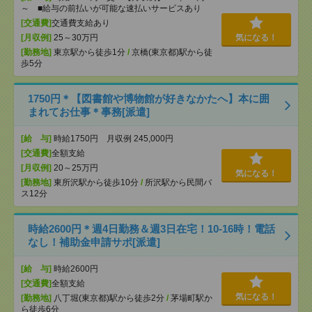
～ ■給与の前払いが可能な速払いサービスあり
[交通費]
交通費支給あり
[月収例]
25～30万円
気になる！
[勤務地]
東京駅から徒歩1分
/
京橋(東京都)駅から徒
歩5分
1750円＊【図書館や博物館が好きなかたへ】本に囲
まれてお仕事＊事務[派遣]
[給 与]
時給1750円 月収例 245,000円
[交通費]
全額支給
[月収例]
20～25万円
気になる！
[勤務地]
東所沢駅から徒歩10分
/
所沢駅から民間バ
ス12分
時給2600円＊週4日勤務＆週3日在宅！10-16時！電話
なし！補助金申請サポ[派遣]
[給 与]
時給2600円
[交通費]
全額支給
気になる！
[勤務地]
八丁堀(東京都)駅から徒歩2分
/
茅場町駅か
ら徒歩6分