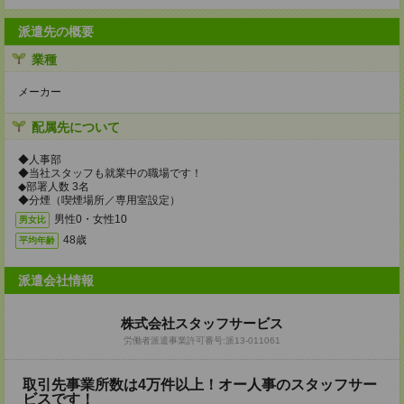
派遣先の概要
業種
メーカー
配属先について
◆人事部
◆当社スタッフも就業中の職場です！
◆部署人数 3名
◆分煙（喫煙場所／専用室設定）
男性0・女性10
男女比
48歳
平均年齢
派遣会社情報
株式会社スタッフサービス
労働者派遣事業許可番号:派13-011061
取引先事業所数は4万件以上！オー人事のスタッフサー
ビスです！