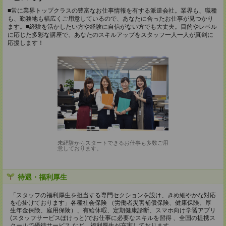
■常に業界トップクラスの豊富なお仕事情報を有する派遣会社。業界も、職種
も、勤務地も幅広くご用意しているので、あなたに合ったお仕事が見つかり
ます。■経験を活かしたい方や経験に自信がない方でも大丈夫。目的やレベル
に応じた多彩な講座で、あなたのスキルアップをスタッフ一人一人が真剣に
応援します！
未経験からスタートできるお仕事も多数ご用
意しております。
待遇・福利厚生
「スタッフの福利厚生を担当する専門セクションを設け、きめ細やかな対応
を心掛けております」各種社会保険 （労働者災害補償保険、健康保険、厚
生年金保険、雇用保険）、有給休暇、定期健康診断、スマホ向け学習アプリ
(スタッフサービスぽけっと)でお仕事に必要なスキルを習得 、全国の提携ス
クールで優待サービス など、福利厚生が充実しております。