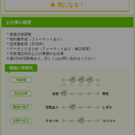
気になる！
お仕事の概要
＊面接日程調整
＊契約書作成（フォーマットあり）
＊請求書処理（月20件）
＊データとりまとめ（フォーマットあり：修正程度）
＊代表電話対応などの事務のお仕事
※週2日在宅勤務あり。詳しくはお問い合わせください。
職場の雰囲気
年齢層
20代
30
40
50
60
男女比率
女性
男性
職場の様子
活気あり
しずか
仕事の仕方
テキパキ
コツコツ