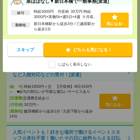
業ほぼなし▼新日本橋で一般事務[派遣]
時給1900円＊9-16時の時短勤務！船外機メーカーで
給与データ入力など[派遣]
時給3000円 月収例 30万円 時給
給与
3000円×実働5h×週5日×4週 ※月収例
を保証するものではありません。※給
[給 与]
時給1900円＋交 【月収例】228,000円
新日本橋駅から徒歩3分 / 三越前駅か
気になる!
勤務地
与即受取りサービス利用可（利用条件
～ ■給与の前払いが可能な速払いサービスあり
ら徒歩1分
有）
[交通費]
交通費支給あり
[月収例]
20～25万円
気になる！
[勤務地]
志村坂上駅から徒歩3分
/
赤羽駅からバス
スキップ
どちらも気になる！
20分
しばらく表示しない
時給1850円＊返却済みICカードと貸出カードの管理
など入館対応などの受付！[派遣]
[給 与]
時給1850円＋交 【月収例】403,916円
～ ■給与の前払いが可能な速払いサービスあり
[交通費]
交通費支給あり
[月収例]
30万円～
気になる！
[勤務地]
飯田橋駅から徒歩1分
/
九段下駅から徒歩
14分
人気イベントも！好きな場所で働けるイベントスタ
ッフ☆来社不要！働いたその日に給料もらえる日払