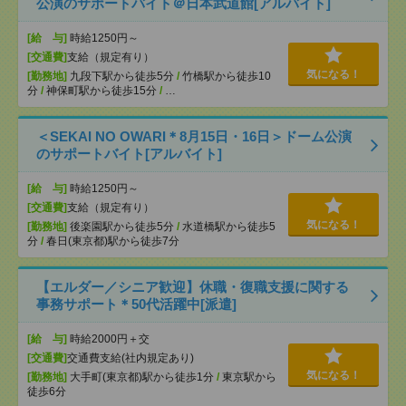
公演のサポートバイト＠日本武道館[アルバイト]
[給 与]
時給1250円～
[交通費]
支給（規定有り）
気になる！
[勤務地]
九段下駅から徒歩5分
/
竹橋駅から徒歩10
分
/
神保町駅から徒歩15分
/
…
＜SEKAI NO OWARI＊8月15日・16日＞ドーム公演
のサポートバイト[アルバイト]
[給 与]
時給1250円～
[交通費]
支給（規定有り）
気になる！
[勤務地]
後楽園駅から徒歩5分
/
水道橋駅から徒歩5
分
/
春日(東京都)駅から徒歩7分
【エルダー／シニア歓迎】休職・復職支援に関する
事務サポート＊50代活躍中[派遣]
[給 与]
時給2000円＋交
[交通費]
交通費支給(社内規定あり)
気になる！
[勤務地]
大手町(東京都)駅から徒歩1分
/
東京駅から
徒歩6分