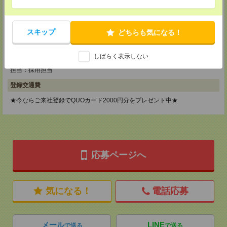
MAIL：
tenshoku@nikken-ts.jp
担当：採用担当
メディカルケア事業部 横浜オフィス
スキップ
どちらも気になる！
神奈川県横浜市保土ケ谷区神戸町134 横浜ビジネスパークサウスタワー
2F B区画
TEL：0120-901-799
しばらく表示しない
MAIL：
tenshoku@nikken-ts.jp
担当：採用担当
登録交通費
★今ならご来社登録でQUOカード2000円分をプレゼント中★
応募ページへ
気になる！
電話応募
メール
LINE
で送る
で送る