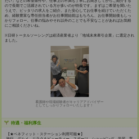
たい」などの希望条件や、仕事上の不満も丁寧にお聞きしてからご紹介する
ので長期でご活躍されている方が多いのが特長です。まずはご希望を聞いた
うえで、ピッタリの求人をご紹介。また安心してお仕事を続けていただくた
め、経験豊富な専任担当者がお仕事開始前はもちろん、お仕事開始後もしっ
かりフォロー。仕事の悩みやそれ以外のことでも不安なことがあればお気軽
にご相談くださいね。
※日研トータルソーシングは経済産業省より「地域未来牽引企業」に選定され
ました。
看護師や現場経験者がキャリアアドバイザー
としてしっかりフォローいたします！
待遇・福利厚生
【★ベネフィット・ステーション利用可能★】
旅行、グルメ、リラク＆ビューティー、スポーツ、ショッピング、学習、育