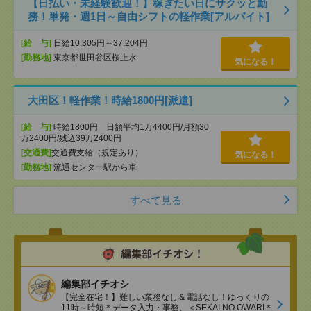
【日払い・未経験歓迎！】稼ぎたい日にサクッと勤
務！単発・週1日～自由シフトの軽作業[アルバイト]
[給 与]
日給10,305円～37,204円
[勤務地]
東京都世田谷区桜上水
気になる！
大田区！軽作業！時給1800円[派遣]
[給 与]
時給1800円 日額平均1万4400円/月額30
万2400円/残込39万2400円
[交通費]
交通費支給（規定あり）
気になる！
[勤務地]
流通センター駅から車
すべて見る
編集部イチオシ
【完全在宅！】難しい業務なし＆電話なし！ゆっくりの
11時～時短＊データ入力・事務、＜SEKAI NO OWARI＊