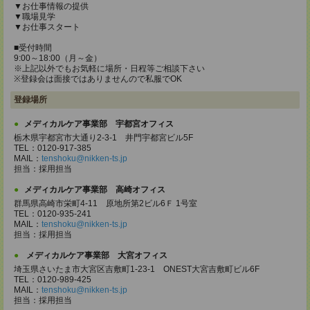
▼お仕事情報の提供
▼職場見学
▼お仕事スタート
■受付時間
9:00～18:00（月～金）
※上記以外でもお気軽に場所・日程等ご相談下さい
※登録会は面接ではありませんので私服でOK
登録場所
メディカルケア事業部 宇都宮オフィス
栃木県宇都宮市大通り2-3-1 井門宇都宮ビル5F
TEL：0120-917-385
MAIL：
tenshoku@nikken-ts.jp
担当：採用担当
メディカルケア事業部 高崎オフィス
群馬県高崎市栄町4-11 原地所第2ビル6Ｆ 1号室
TEL：0120-935-241
MAIL：
tenshoku@nikken-ts.jp
担当：採用担当
メディカルケア事業部 大宮オフィス
埼玉県さいたま市大宮区吉敷町1-23-1 ONEST大宮吉敷町ビル6F
TEL：0120-989-425
MAIL：
tenshoku@nikken-ts.jp
担当：採用担当