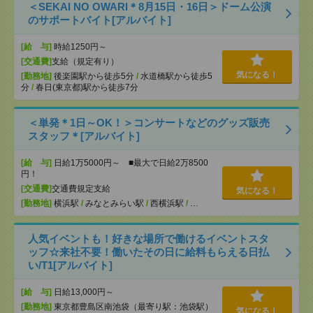
＜SEKAI NO OWARI＊8月15日・16日＞ドーム公演
のサポートバイト[アルバイト]
[給 与]
時給1250円～
[交通費]
支給（規定有り）
気になる！
[勤務地]
後楽園駅から徒歩5分
/
水道橋駅から徒歩5
分
/
春日(東京都)駅から徒歩7分
＜単発＊1日～OK！＞コンサートなどのグッズ販売
スタッフ＊[アルバイト]
[給 与]
日給1万5000円～ ■最大で日給2万8500
円！
[交通費]
交通費規定支給
気になる！
[勤務地]
横浜駅
/
みなとみらい駅
/
西横浜駅
/
…
人気イベントも！好きな場所で働けるイベントスタ
ッフ☆来社不要！働いたその日に給料もらえる日払
い/T1[アルバイト]
[給 与]
日給13,000円～
[勤務地]
東京都豊島区南池袋（最寄り駅：池袋駅）
気になる！