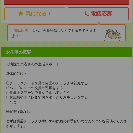
気になる！
電話応募
電話応募
なら、会員登録しなくても応募できます
よ！
お仕事の概要
＼病院で患者さんの生活サポート／
具体的には・・
〇チェックシートを見て備品のチェックや補充する
〇ベッドのシーツ交換や整頓をする
〇食事をスプーンで運んで食べてもらう
〇お風呂やトイレまで付き添ったりお手伝いをする
など
※医療行為なし
まずは備品チェックや車いすの移動のお手伝いなどカンタンな業務からおま
かせします。