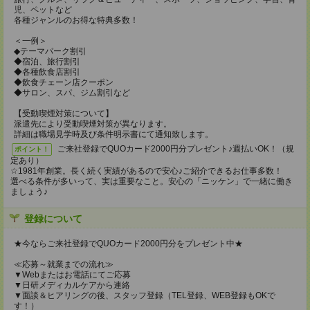
児、ペットなど
各種ジャンルのお得な特典多数！
＜一例＞
◆テーマパーク割引
◆宿泊、旅行割引
◆各種飲食店割引
◆飲食チェーン店クーポン
◆サロン、スパ、ジム割引など
【受動喫煙対策について】
派遣先により受動喫煙対策が異なります。
詳細は職場見学時及び条件明示書にて通知致します。
ご来社登録でQUOカード2000円分プレゼント♪週払いOK！（規
ポイント！
定あり）
☆1981年創業。長く続く実績があるので安心♪ご紹介できるお仕事多数！
選べる条件が多いって、実は重要なこと。安心の「ニッケン」で一緒に働き
ましょう♪
登録について
★今ならご来社登録でQUOカード2000円分をプレゼント中★
≪応募～就業までの流れ≫
▼Webまたはお電話にてご応募
▼日研メディカルケアから連絡
▼面談＆ヒアリングの後、スタッフ登録（TEL登録、WEB登録もOKで
す！）