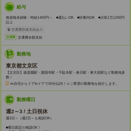
給与
無資格未経験：時給1400円～ ■週払いOK ■扶養内OK ■日収1万1200円
以上
交通費別途支給あり
交通費全額支給
交通費
勤務地
東京都文京区
【文京区】後楽園駅・護国寺駅・千駄木駅・春日駅・東大前駅など勤務地多
数！
≪自宅からドアtoドアで30分以内！≫ご希望の勤務地を紹介します。
勤務曜日
週2～3 / 土日祝休
週3日～（週2日～も相談OK）
■曜日固定の相談OK！