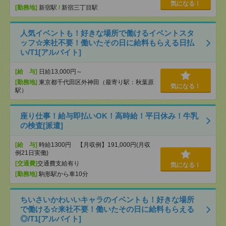
気になる！
[勤務地]
新宿駅
/
新宿三丁目駅
人気イベントも！好きな場所で働けるイベントスタ
ッフ☆来社不要！働いたその日に給料もらえる日払
い/T1[アルバイト]
[給 与]
日給13,000円～
[勤務地]
東京都千代田区外神田（最寄り駅：秋葉原
気になる！
駅）
座り仕事！給与即払いOK！高時給！平日休み！牛乳
の検査[派遣]
[給 与]
時給1300円 【月収例】191,000円(月収
例21日実働)
[交通費]
交通費支給有り
気になる！
[勤務地]
駒形駅から車10分
ちいさいかわいいキャラのイベントも！好きな場所
で働ける☆来社不要！働いたその日に給料もらえる
◎/T1[アルバイト]