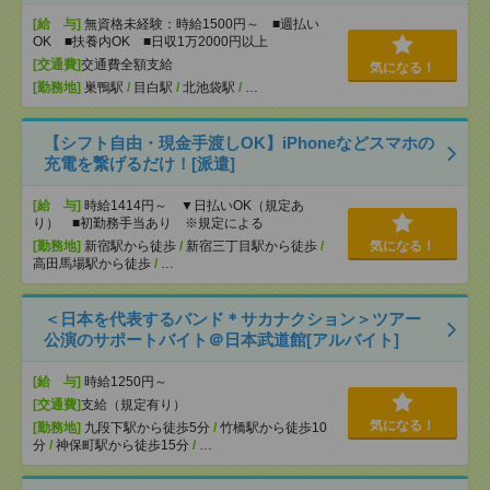
[給 与]
無資格未経験：時給1500円～ ■週払い
OK ■扶養内OK ■日収1万2000円以上
[交通費]
交通費全額支給
気になる！
[勤務地]
巣鴨駅
/
目白駅
/
北池袋駅
/
…
【シフト自由・現金手渡しOK】iPhoneなどスマホの
充電を繋げるだけ！[派遣]
[給 与]
時給1414円～ ▼日払いOK（規定あ
り） ■初勤務手当あり ※規定による
[勤務地]
新宿駅から徒歩
/
新宿三丁目駅から徒歩
/
気になる！
高田馬場駅から徒歩
/
…
＜日本を代表するバンド＊サカナクション＞ツアー
公演のサポートバイト＠日本武道館[アルバイト]
[給 与]
時給1250円～
[交通費]
支給（規定有り）
気になる！
[勤務地]
九段下駅から徒歩5分
/
竹橋駅から徒歩10
分
/
神保町駅から徒歩15分
/
…