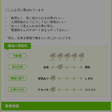
〇こんな方に選ばれています
・「無理なく、長く続けられる仕事がいい」
・「人間関係がピリピリしてない環境がいい」
・「ゆっくり覚えられる仕事が安心」
・「看護師さんのサポート役ならやってみたい」
「安心」出来る職場で働きたい方にぴったりです。
職場の雰囲気
年齢層
20代
30
40
50
60
男女比率
女性
男性
職場の様子
活気あり
しずか
仕事の仕方
テキパキ
コツコツ
募集情報