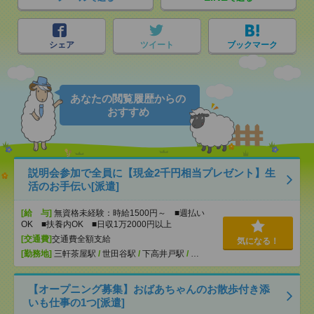
シェア
ツイート
ブックマーク
あなたの閲覧履歴からの
おすすめ
説明会参加で全員に【現金2千円相当プレゼント】生
活のお手伝い[派遣]
[給 与]
無資格未経験：時給1500円～ ■週払い
OK ■扶養内OK ■日収1万2000円以上
[交通費]
交通費全額支給
気になる！
[勤務地]
三軒茶屋駅
/
世田谷駅
/
下高井戸駅
/
…
【オープニング募集】おばあちゃんのお散歩付き添
いも仕事の1つ[派遣]