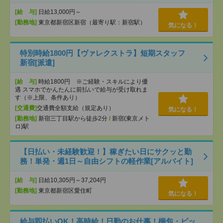
[給 与]
日給13,000円～
[勤務地]
東京都新宿区新宿（最寄り駅：新宿駅）
気になる！
特別時給1800円【ヴァレクストラ】短期スタッフ
新宿[派遣]
[給 与]
時給1800円 ※ご経験・スキルにより優
遇 スマホでかんたんに前払いで給与が受け取れま
す（※上限、条件あり）
[交通費]
交通費全額支給（規定あり）
気になる！
[勤務地]
新宿三丁目駅から徒歩2分
/
新宿(東京メト
ロ)駅
【日払い・未経験歓迎！】稼ぎたい日にサクッと勤
務！単発・週1日～自由シフトの軽作業[アルバイト]
[給 与]
日給10,305円～37,204円
[勤務地]
東京都新宿区愛住町
気になる！
給与即払いOK！高時給！日勤のお仕事！梱包・ピッ