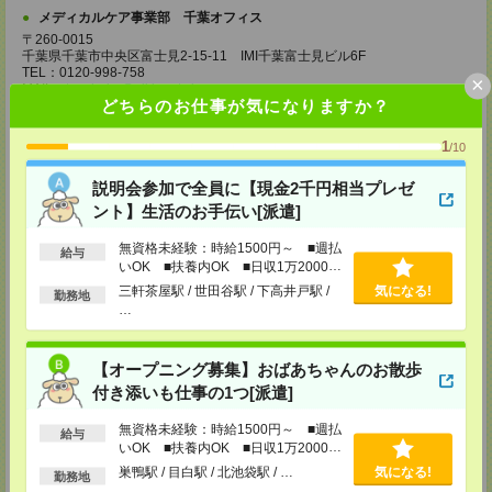
メディカルケア事業部 千葉オフィス
〒260-0015
千葉県千葉市中央区富士見2-15-11 IMI千葉富士見ビル6F
TEL：0120-998-758
×
MAIL：
tenshoku@nikken-ts.jp
どちらのお仕事が気になりますか？
担当：採用担当
メディカルケア事業部 柏オフィス
1
/10
千葉県柏市末広町5-19 第12関口ビル7F 705号室
TEL：0120-935-218
説明会参加で全員に【現金2千円相当プレゼ
MAIL：
tenshoku@nikken-ts.jp
ント】生活のお手伝い[派遣]
担当：採用担当
メディカルケア事業部 新宿オフィス
無資格未経験：時給1500円～ ■週払
給与
東京都新宿区新宿2-3-10 新宿御苑ビル6階
いOK ■扶養内OK ■日収1万2000円
TEL：0120-457-235
以上
三軒茶屋駅 / 世田谷駅 / 下高井戸駅 /
気になる!
勤務地
MAIL：
tenshoku@nikken-ts.jp
…
担当：採用担当
メディカルケア事業部 立川事業所
【オープニング募集】おばあちゃんのお散歩
東京都立川市錦町1-12-14
TEL：0120-934-200
付き添いも仕事の1つ[派遣]
MAIL：
tenshoku@nikken-ts.jp
担当：採用担当
無資格未経験：時給1500円～ ■週払
給与
いOK ■扶養内OK ■日収1万2000円
メディカルケア事業部 町田オフィス
以上
巣鴨駅 / 目白駅 / 北池袋駅 / …
気になる!
東京都町田市森野1-7-23 大樹生命町田ビル6F
勤務地
TEL：0120-453-285