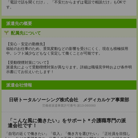
「電話で話を聞くだけ」、「不安だからまずは電話で相談だけ」もOKで
す。
派遣先の概要
配属先について
【安心・安定の勤務先】
福祉のお仕事のため、景気変動などの影響を受けにくく、現在も積極採用
中。シフト減少などもなく安定して働くことが可能です。
【受動喫煙対策について】
派遣先によって受動喫煙対策が異なります。詳細は職場見学時および条件明
示書にてお伝えいたします！
派遣会社情報
日研トータルソーシング株式会社 メディカルケア事業部
労働者派遣事業許可番号:派13-060060
「こんな風に働きたい」をサポート＊介護職専門の派
遣会社です！
「自宅の近くで働きたい」「収入」「働き方を選びたい」「正社員を目指し