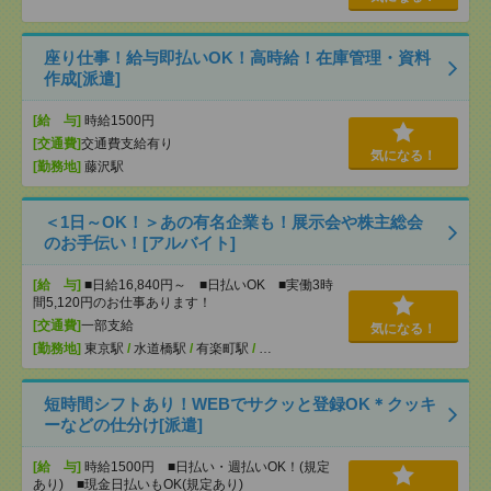
座り仕事！給与即払いOK！高時給！在庫管理・資料
作成[派遣]
[給 与]
時給1500円
[交通費]
交通費支給有り
気になる！
[勤務地]
藤沢駅
＜1日～OK！＞あの有名企業も！展示会や株主総会
のお手伝い！[アルバイト]
[給 与]
■日給16,840円～ ■日払いOK ■実働3時
間5,120円のお仕事あります！
[交通費]
一部支給
気になる！
[勤務地]
東京駅
/
水道橋駅
/
有楽町駅
/
…
短時間シフトあり！WEBでサクッと登録OK＊クッキ
ーなどの仕分け[派遣]
[給 与]
時給1500円 ■日払い・週払いOK！(規定
あり) ■現金日払いもOK(規定あり)