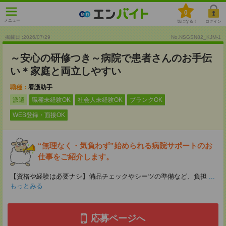
0
メニュー
気になる！
ログイン
掲載日 :2026
/
07
/
29
No.NSGSN82_KJM-1
～安心の研修つき～病院で患者さんのお手伝
い＊家庭と両立しやすい
職種：
看護助手
派遣
職種未経験OK
社会人未経験OK
ブランクOK
WEB登録・面接OK
“無理なく・気負わず”始められる病院サポートのお
仕事をご紹介します。
【資格や経験は必要ナシ】備品チェックやシーツの準備など、負担
...
もっとみる
応募ページへ