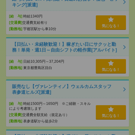
キング[派遣]
[給 与]
時給1340円
[交通費]
交通費支給有り
気になる！
[勤務地]
宇都宮駅から車10分
【日払い・未経験歓迎！】稼ぎたい日にサクッと勤
務！単発・週1日～自由シフトの軽作業[アルバイト]
[給 与]
日給10,305円～37,204円
[勤務地]
東京都豊島区目白
気になる！
販売なし【ヴァレンティノ】ウェルカムスタッフ
表参道ヒルズ[派遣]
[給 与]
時給1500円～1650円 ※ご経験・スキル
により考慮致します
[交通費]
交通費全額支給（規定あり）
気になる！
[勤務地]
表参道駅から徒歩2分