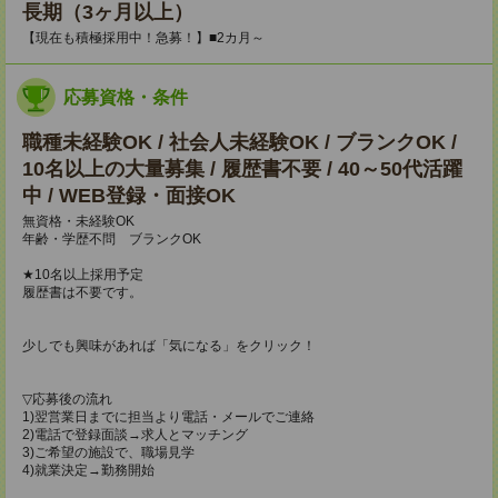
長期（3ヶ月以上）
【現在も積極採用中！急募！】■2カ月～
応募資格・条件
職種未経験OK / 社会人未経験OK / ブランクOK /
10名以上の大量募集 / 履歴書不要 / 40～50代活躍
中 / WEB登録・面接OK
無資格・未経験OK
年齢・学歴不問 ブランクOK
★10名以上採用予定
履歴書は不要です。
少しでも興味があれば「気になる」をクリック！
▽応募後の流れ
1)翌営業日までに担当より電話・メールでご連絡
2)電話で登録面談→求人とマッチング
3)ご希望の施設で、職場見学
4)就業決定→勤務開始