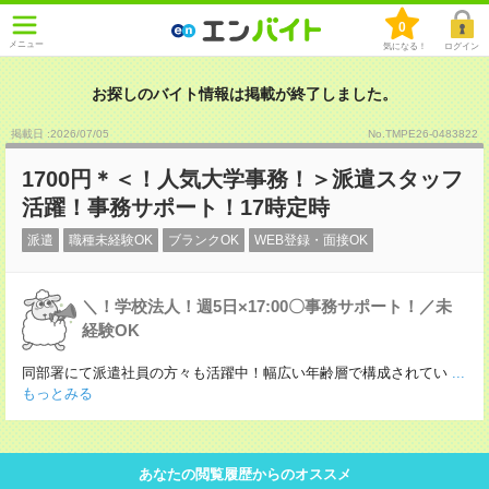
0
メニュー
気になる！
ログイン
お探しのバイト情報は掲載が終了しました。
掲載日 :2026
/
07
/
05
No.TMPE26-0483822
1700円＊＜！人気大学事務！＞派遣スタッフ
活躍！事務サポート！17時定時
派遣
職種未経験OK
ブランクOK
WEB登録・面接OK
＼！学校法人！週5日×17:00〇事務サポート！／未
経験OK
同部署にて派遣社員の方々も活躍中！幅広い年齢層で構成されてい
...
もっとみる
あなたの閲覧履歴からのオススメ