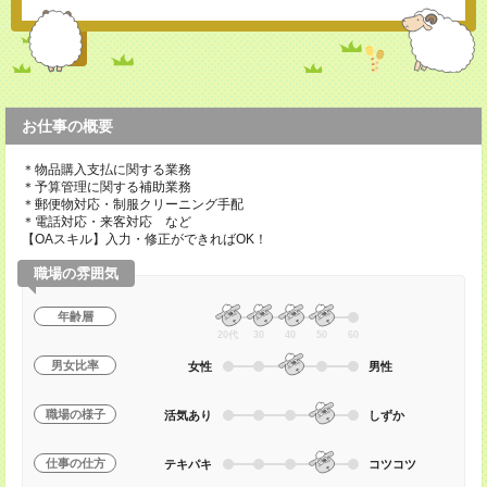
お仕事の概要
＊物品購入支払に関する業務
＊予算管理に関する補助業務
＊郵便物対応・制服クリーニング手配
＊電話対応・来客対応 など
【OAスキル】入力・修正ができればOK！
職場の雰囲気
年齢層
20代
30
40
50
60
男女比率
女性
男性
職場の様子
活気あり
しずか
仕事の仕方
テキパキ
コツコツ