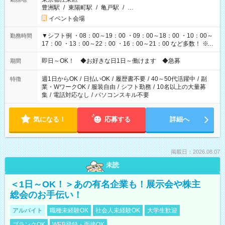
豊洲駅
/
東陽町駅
/
亀戸駅
/
…
イベント会場
▼シフト例 ・08：00～19：00 ・09：00～18：00 ・10：00～
勤務時間
17：00 ・13：00～22：00 ・16：00～21：00 など多数！ ※お
仕事により勤務時間が異なります
即日～OK！ ◆お好きな日1日～働けます ◆急募
期間
週1日からOK
/
日払いOK
/
履歴書不要
/
40～50代活躍中
/
副
特徴
業・WワークOK
/
服装自由
/
シフト勤務
/
10名以上の大量募
集
/
電話対応なし
/
パソコンスキル不要
気になる！
応募する
詳細へ
掲載日：2026.08.07
未読
＜1日～OK！＞あの有名企業も！展示会や株主
総会のお手伝い！
アルバイト
職種未経験OK
社会人未経験OK
大学生歓迎
ブランクOK
WEB登録・面接OK