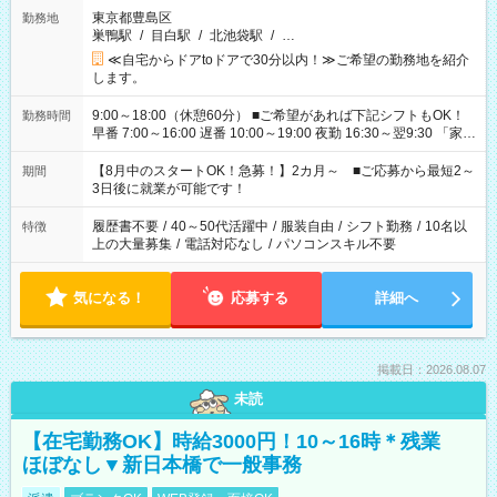
東京都豊島区
勤務地
巣鴨駅
/
目白駅
/
北池袋駅
/
…
≪自宅からドアtoドアで30分以内！≫ご希望の勤務地を紹介
します。
9:00～18:00（休憩60分） ■ご希望があれば下記シフトもOK！
勤務時間
早番 7:00～16:00 遅番 10:00～19:00 夜勤 16:30～翌9:30 「家族
と休みを合わせたい」 「余裕を持って夕飯の準備がしたい」
「できれば残業はしたくない」 など、ご希望を教えてください
【8月中のスタートOK！急募！】2カ月～ ■ご応募から最短2～
期間
ね。 ※Wワーク希望の方へ 今ご覧のお仕事で希望する勤務時間
3日後に就業が可能です！
と、もう1つのお仕事の勤務時間。 合計で週40時間を超える場
合は応募できません。
履歴書不要
/
40～50代活躍中
/
服装自由
/
シフト勤務
/
10名以
特徴
上の大量募集
/
電話対応なし
/
パソコンスキル不要
気になる！
応募する
詳細へ
掲載日：2026.08.07
未読
【在宅勤務OK】時給3000円！10～16時＊残業
ほぼなし▼新日本橋で一般事務