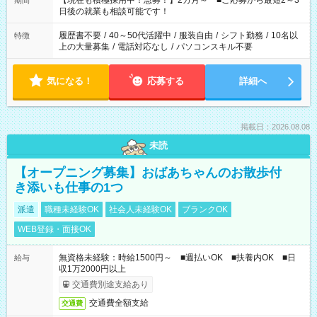
【現在も積極採用中！急募！】2カ月～ ■ご応募から最短2～3
期間
の方へ 今ご覧のお仕事で希望する勤務時間と、もう1つのお仕事
日後の就業も相談可能です！
の勤務時間。 合計で週40時間を超える場合は応募できません。
履歴書不要
/
40～50代活躍中
/
服装自由
/
シフト勤務
/
10名以
特徴
上の大量募集
/
電話対応なし
/
パソコンスキル不要
気になる！
応募する
詳細へ
掲載日：2026.08.08
未読
【オープニング募集】おばあちゃんのお散歩付
き添いも仕事の1つ
派遣
職種未経験OK
社会人未経験OK
ブランクOK
WEB登録・面接OK
無資格未経験：時給1500円～ ■週払いOK ■扶養内OK ■日
給与
収1万2000円以上
交通費別途支給あり
交通費全額支給
交通費