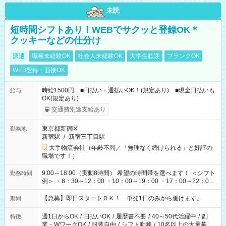
未読
短時間シフトあり！WEBでサクッと登録OK＊
クッキーなどの仕分け
派遣
職種未経験OK
社会人未経験OK
大学生歓迎
ブランクOK
WEB登録・面接OK
時給1500円 ■日払い・週払いOK！(規定あり) ■現金日払いも
給与
OK(規定あり)
交通費別途支給あり
東京都新宿区
勤務地
新宿駅
/
新宿三丁目駅
大手物流会社（年齢不問／「無理なく続けられる」と好評の
職場です！）
9:00～18:00（実動8時間） 希望の時間帯を選べます！ ＜シフト
勤務時間
例＞ ・8：30～12：00 ・10：00～19：00 ・17：00～22：00
・13：00～22：00 ・22：00～翌6：00 など
【急募】即日スタートＯＫ！ 単発1日のみから働けます。
期間
週1日からOK
/
日払いOK
/
履歴書不要
/
40～50代活躍中
/
副
特徴
業・WワークOK
/
服装自由
/
シフト勤務
/
10名以上の大量募