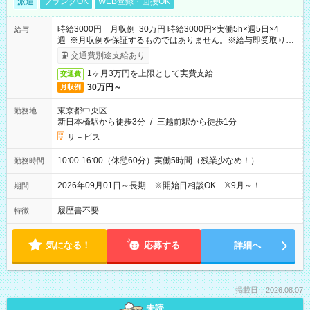
派遣
ブランクOK
WEB登録・面接OK
時給3000円 月収例 30万円 時給3000円×実働5h×週5日×4
給与
週 ※月収例を保証するものではありません。※給与即受取りサ
ービス利用可（利用条件有）
交通費別途支給あり
1ヶ月3万円を上限として実費支給
交通費
30万円～
月収例
東京都中央区
勤務地
新日本橋駅から徒歩3分
/
三越前駅から徒歩1分
サ－ビス
10:00-16:00（休憩60分）実働5時間（残業少なめ！）
勤務時間
2026年09月01日～長期 ※開始日相談OK ※9月～！
期間
履歴書不要
特徴
気になる！
応募する
詳細へ
掲載日：2026.08.07
未読