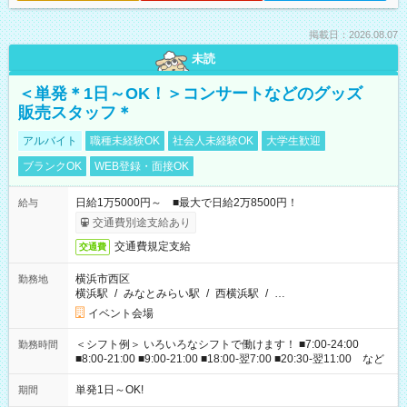
掲載日：2026.08.07
未読
＜単発＊1日～OK！＞コンサートなどのグッズ
販売スタッフ＊
アルバイト
職種未経験OK
社会人未経験OK
大学生歓迎
ブランクOK
WEB登録・面接OK
日給1万5000円～ ■最大で日給2万8500円！
給与
交通費別途支給あり
交通費規定支給
交通費
横浜市西区
勤務地
横浜駅
/
みなとみらい駅
/
西横浜駅
/
…
イベント会場
＜シフト例＞ いろいろなシフトで働けます！ ■7:00-24:00
勤務時間
■8:00-21:00 ■9:00-21:00 ■18:00-翌7:00 ■20:30-翌11:00 など
単発1日～OK!
期間