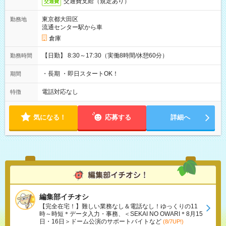
交通費支給（規定あり）
交通費
東京都大田区
勤務地
流通センター駅から車
倉庫
【日勤】 8:30～17:30（実働8時間/休憩60分）
勤務時間
・長期 ・即日スタートOK！
期間
電話対応なし
特徴
気になる！
応募する
詳細へ
編集部イチオシ
【完全在宅！】難しい業務なし＆電話なし！ゆっくりの11
時～時短＊データ入力・事務、＜SEKAI NO OWARI＊8月15
日・16日＞ドーム公演のサポートバイトなど
(8/7UP!)