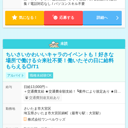
集
/
電話対応なし
/
パソコンスキル不要
気になる！
応募する
詳細へ
未読
ちいさいかわいいキャラのイベントも！好きな
場所で働ける☆来社不要！働いたその日に給料
もらえる◎/T1
アルバイト
職種未経験OK
日給13,000円～
給与
＋交通費支給 ★交通費全額支給！ ┗案件により規定あり ★日払
いOK！（規定あり） ┗働いたその日に現金GET♪ お仕事後はコ
交通費別途支給あり
ンビニATMから 日払い分を引き落とせます！ 【試用期間】試
用期間なし
さいたま市大宮区
勤務地
埼玉県さいたま市大宮区錦町（最寄り駅：大宮駅）
株式会社ワンベルウッズ