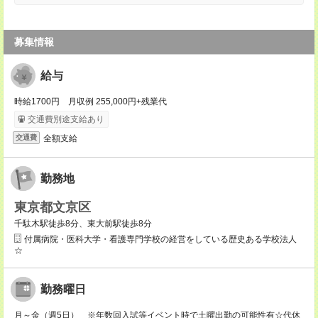
募集情報
給与
時給1700円 月収例 255,000円+残業代
交通費別途支給あり
全額支給
交通費
勤務地
東京都文京区
千駄木駅徒歩8分、東大前駅徒歩8分
付属病院・医科大学・看護専門学校の経営をしている歴史ある学校法人
☆
勤務曜日
月～金（週5日） ※年数回入試等イベント時で土曜出勤の可能性有☆代休