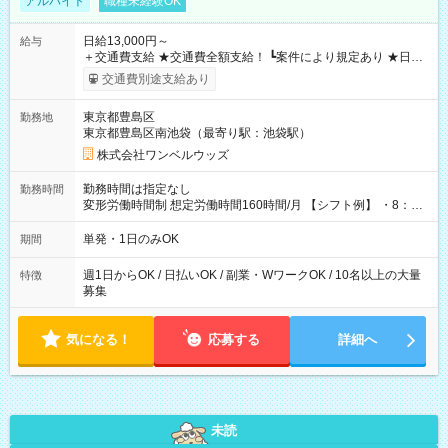
アルバイト
職種未経験OK
日給13,000円～
給与
＋交通費支給 ★交通費全額支給！ ┗案件により規定あり ★日払
いOK！（規定あり） ┗働いたその日に現金GET♪ お仕事後はコ
交通費別途支給あり
ンビニATMから 日払い分を引き落とせます！ 【試用期間】試
用期間なし
東京都豊島区
勤務地
東京都豊島区南池袋（最寄り駅：池袋駅）
株式会社ワンベルウッズ
勤務時間は指定なし
勤務時間
変形労働時間制 想定労働時間160時間/月 【シフト例】 ・8：00
～21：00
単発・1日のみOK
期間
週1日からOK / 日払いOK / 副業・WワークOK / 10名以上の大量
特徴
募集
気になる！
応募する
詳細へ
未読