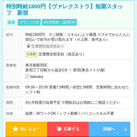
特別時給1800円【ヴァレクストラ】短期スタッ
フ 新宿
派遣
ブランクOK
WEB登録・面接OK
時給1800円 ※ご経験・スキルにより優遇 スマホでかんたんに
給与
前払いで給与が受け取れます（※上限、条件あり）
交通費別途支給あり
交通費全額支給（規定あり）
交通費
東京都新宿区
勤務地
新宿三丁目駅から徒歩2分
/
新宿(東京メトロ)駅
Valextra
09:30～20:30 実働7.5時間／休憩1.5時間 営業時間に合わせた
勤務時間
シフト制
3か月程度の短期予定 ※開始日はお気軽にご相談ください
期間
副業・WワークOK
/
シフト勤務
/
パソコンスキル不要
特徴
気になる！
応募する
詳細へ