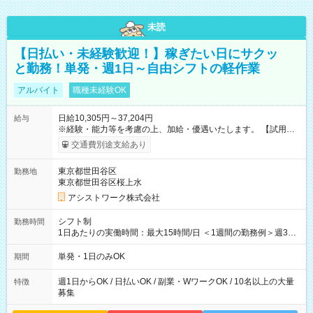
未読
【日払い・未経験歓迎！】稼ぎたい日にサクッ
と勤務！単発・週1日～自由シフトの軽作業
アルバイト
職種未経験OK
日給10,305円～37,204円
給与
※経験・能力等を考慮の上、加給・優遇いたします。 【試用期
間】試用期間なし
交通費別途支給あり
東京都世田谷区
勤務地
東京都世田谷区桜上水
アシストワーク株式会社
シフト制
勤務時間
1日あたりの実働時間：最大15時間/日 ＜1週間の勤務例＞週3回
勤務 勤務：月・水・金 休み：火・木・土・日 好きな時にお仕事
可能です！ ※1日あたりの最大実働時間は日勤、夜勤共に勤務し
単発・1日のみOK
期間
た時間になります。
週1日からOK / 日払いOK / 副業・WワークOK / 10名以上の大量
特徴
募集