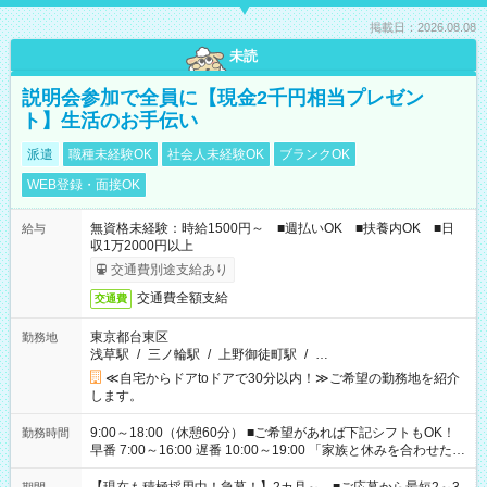
掲載日：2026.08.08
未読
説明会参加で全員に【現金2千円相当プレゼン
ト】生活のお手伝い
派遣
職種未経験OK
社会人未経験OK
ブランクOK
WEB登録・面接OK
無資格未経験：時給1500円～ ■週払いOK ■扶養内OK ■日
給与
収1万2000円以上
交通費別途支給あり
交通費全額支給
交通費
東京都台東区
勤務地
浅草駅
/
三ノ輪駅
/
上野御徒町駅
/
…
≪自宅からドアtoドアで30分以内！≫ご希望の勤務地を紹介
します。
9:00～18:00（休憩60分） ■ご希望があれば下記シフトもOK！
勤務時間
早番 7:00～16:00 遅番 10:00～19:00 「家族と休みを合わせた
い」 「余裕を持って夕飯の準備がしたい」 「できれば残業はし
たくない」 など、ご希望を教えてくださいね。 ※Wワーク希望