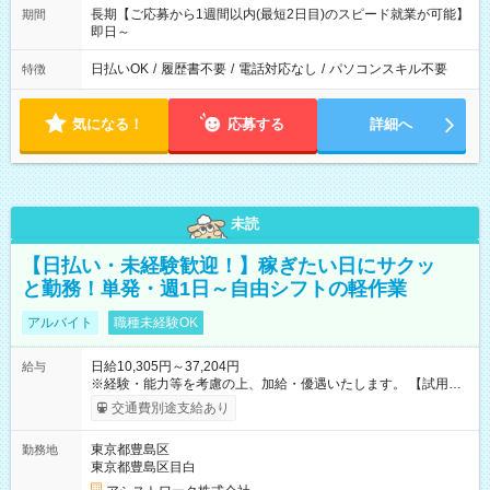
長期【ご応募から1週間以内(最短2日目)のスピード就業が可能】
期間
即日～
日払いOK
/
履歴書不要
/
電話対応なし
/
パソコンスキル不要
特徴
気になる！
応募する
詳細へ
未読
【日払い・未経験歓迎！】稼ぎたい日にサクッ
と勤務！単発・週1日～自由シフトの軽作業
アルバイト
職種未経験OK
日給10,305円～37,204円
給与
※経験・能力等を考慮の上、加給・優遇いたします。 【試用期
間】試用期間なし
交通費別途支給あり
東京都豊島区
勤務地
東京都豊島区目白