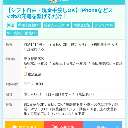
【シフト自由・現金手渡しOK】iPhoneなどス
マホの充電を繋げるだけ！
派遣
職種未経験OK
社会人未経験OK
大学生歓迎
ブランクOK
WEB登録・面接OK
時給1414円～ ▼日払いOK（規定あり） ■初勤務手当あり
給与
※規定による
東京都新宿区
勤務地
新宿駅から徒歩
/
新宿三丁目駅から徒歩
/
高田馬場駅から徒歩
/
…
物流企業
9:00～18:00
勤務時間
即日～OK！ 1日～働けます＾＾（規定あり）
期間
週1日からOK
/
日払いOK
/
履歴書不要
/
40～50代活躍中
/
副
特徴
業・WワークOK
/
服装自由
/
シフト勤務
/
10名以上の大量募
集
/
電話対応なし
/
パソコンスキル不要
気になる！
応募する
詳細へ