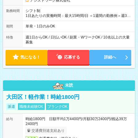
アシストワーク株式会社
シフト制
勤務時間
1日あたりの実働時間：最大15時間/日 ＜1週間の勤務例＞週3回
勤務 勤務：月・水・金 休み：火・木・土・日 好きな時にお仕事
可能です！ ※1日あたりの最大実働時間は日勤、夜勤共に勤務し
単発・1日のみOK
期間
た時間になります。
週1日からOK / 日払いOK / 副業・WワークOK / 10名以上の大量
特徴
募集
気になる！
応募する
詳細へ
未読
大田区！軽作業！時給1800円
派遣
職種未経験OK
ブランクOK
時給1800円 日額平均1万4400円/月額30万2400円/残込39万
給与
2400円
交通費別途支給あり