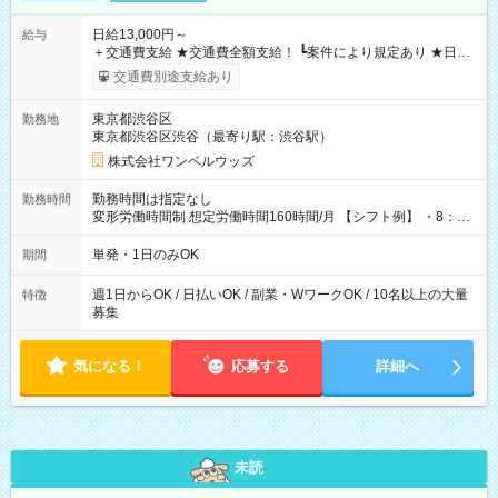
日給13,000円～
給与
＋交通費支給 ★交通費全額支給！ ┗案件により規定あり ★日払
いOK！（規定あり） ┗働いたその日に現金GET♪ お仕事後はコ
交通費別途支給あり
ンビニATMから 日払い分を引き落とせます！ 【試用期間】試
用期間なし
東京都渋谷区
勤務地
東京都渋谷区渋谷（最寄り駅：渋谷駅）
株式会社ワンベルウッズ
勤務時間は指定なし
勤務時間
変形労働時間制 想定労働時間160時間/月 【シフト例】 ・8：00
～21：00
単発・1日のみOK
期間
週1日からOK / 日払いOK / 副業・WワークOK / 10名以上の大量
特徴
募集
気になる！
応募する
詳細へ
未読