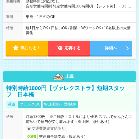
勤務時間は指定なし
勤務時間
変形労働時間制 想定労働時間160時間/月 【シフト例】 ・8：00
～21：00
単発・1日のみOK
期間
週1日からOK / 日払いOK / 副業・WワークOK / 10名以上の大量
特徴
募集
気になる！
応募する
詳細へ
未読
特別時給1800円【ヴァレクストラ】短期スタッ
フ 日本橋
派遣
ブランクOK
WEB登録・面接OK
時給1800円 ※ご経験・スキルにより優遇 スマホでかんたんに
給与
前払いで給与が受け取れます（※上限、条件あり）
交通費別途支給あり
交通費全額支給（規定あり）
交通費