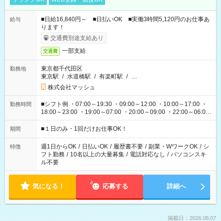
■日給16,840円～ ■日払いOK ■実働3時間5,120円のお仕事あ
給与
ります！
交通費別途支給あり
一部支給
交通費
東京都千代田区
勤務地
東京駅
/
水道橋駅
/
有楽町駅
/
…
株式会社マッシュ
■シフト例 ・07:00～19:30 ・09:00～12:00 ・10:00～17:00 ・
勤務時間
18:00～23:00 ・19:00～07:00 ・20:00～09:00 ・22:00～06:00
etc ★最短で3時間で5,120円のお仕事から 15時間で2万円近く稼
げるお仕事も！ ご希望のお時間に合わせてご紹介！ ※シフトは
■１日のみ・1回だけお仕事OK！
期間
現場によって異なります。 ※勿論、休憩時間はあるのでご安心
ください！
週1日からOK
/
日払いOK
/
履歴書不要
/
副業・WワークOK
/
シ
特徴
フト勤務
/
10名以上の大量募集
/
電話対応なし
/
パソコンスキ
ル不要
気になる！
応募する
詳細へ
掲載日：2026.08.07