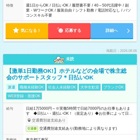
週1日からOK
/
日払いOK
/
履歴書不要
/
40～50代活躍中
/
副
特徴
業・WワークOK
/
服装自由
/
シフト勤務
/
電話対応なし
/
パソ
コンスキル不要
気になる！
応募する
詳細へ
掲載日：2026.08.06
未読
【激単1日勤務OK!】ホテルなどの会場で株主総
会のサポートスタッフ＊日払いOK
派遣
職種未経験OK
社会人未経験OK
大学生歓迎
ブランクOK
WEB登録・面接OK
日給1万5000円～※実働5時間で日給7000円のお仕事もありま
給与
す ◆日払い・週払いOK！（規定あり）◆お仕事によって日給
も異なります
交通費別途支給あり
交通費別途支給あり(勤務地により異なります)
交通費
東京都江東区
勤務地