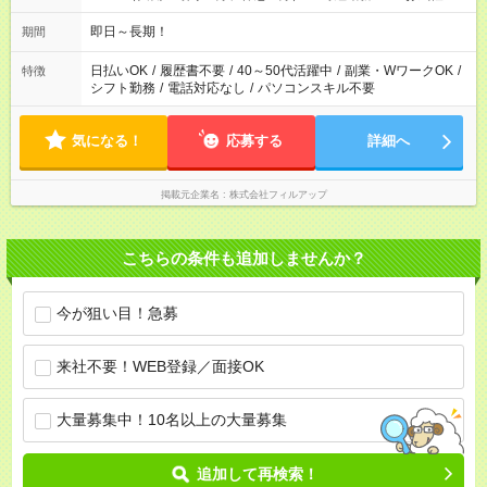
相談ください。
即日～長期！
期間
日払いOK
/
履歴書不要
/
40～50代活躍中
/
副業・WワークOK
/
特徴
シフト勤務
/
電話対応なし
/
パソコンスキル不要
気になる！
応募する
詳細へ
掲載元企業名
株式会社フィルアップ
こちらの条件も追加しませんか？
今が狙い目！急募
来社不要！WEB登録／面接OK
大量募集中！10名以上の大量募集
追加して再検索！