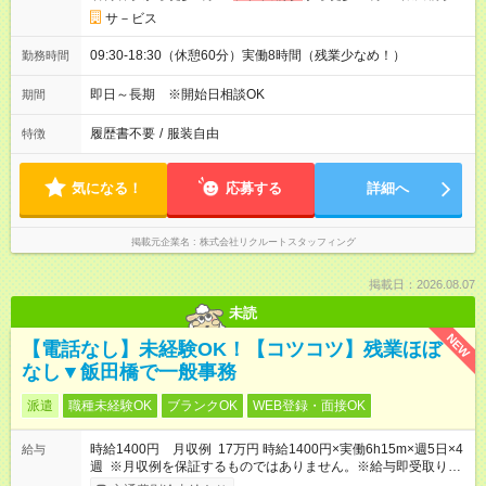
サ－ビス
09:30-18:30（休憩60分）実働8時間（残業少なめ！）
勤務時間
即日～長期 ※開始日相談OK
期間
履歴書不要
/
服装自由
特徴
気になる！
応募する
詳細へ
掲載元企業名
株式会社リクルートスタッフィング
掲載日：2026.08.07
未読
NEW
【電話なし】未経験OK！【コツコツ】残業ほぼ
なし▼飯田橋で一般事務
派遣
職種未経験OK
ブランクOK
WEB登録・面接OK
時給1400円 月収例 17万円 時給1400円×実働6h15m×週5日×4
給与
週 ※月収例を保証するものではありません。※給与即受取りサ
ービス利用可（利用条件有）