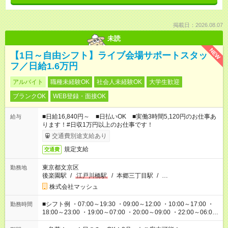
掲載日：2026.08.07
未読
NEW
【1日～自由シフト】ライブ会場サポートスタッ
フ／日給1.6万円
アルバイト
職種未経験OK
社会人未経験OK
大学生歓迎
ブランクOK
WEB登録・面接OK
■日給16,840円～ ■日払いOK ■実働3時間5,120円のお仕事あ
給与
ります！#日収1万円以上のお仕事です！
交通費別途支給あり
規定支給
交通費
東京都文京区
勤務地
後楽園駅
/
江戸川橋駅
/
本郷三丁目駅
/
…
株式会社マッシュ
■シフト例 ・07:00～19:30 ・09:00～12:00 ・10:00～17:00 ・
勤務時間
18:00～23:00 ・19:00～07:00 ・20:00～09:00 ・22:00～06:00
etc ★最短で3時間で5,120円のお仕事から 15時間で2万円近く稼