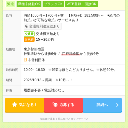
派遣
職種未経験OK
ブランクOK
WEB登録・面接OK
時給1650円～1700円＋交 【月収例】181,500円～ ■給与の
給与
前払いが可能な速払いサービスあり
交通費別途支給あり
交通費支給あり
交通費
15～20万円
月収例
東京都新宿区
勤務地
神楽坂駅から徒歩6分
/
江戸川橋駅
から徒歩6分
非営利団体
10:00～16:30 ※残業はほとんどありません。※休憩60分。
勤務時間
2026/10/13～長期 ※10月～！
期間
履歴書不要
/
電話対応なし
特徴
気になる！
応募する
詳細へ
掲載元企業名
株式会社スタッフサービス