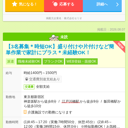
気になる！
応募する
詳細へ
掲載元企業名
株式会社セリオ
掲載日：2026.08.07
未読
NEW
【3名募集＊時短OK】盛り付けや片付けなど簡
単作業で家計にプラス＊未経験OK！
派遣
職種未経験OK
ブランクOK
WEB登録・面接OK
時給1400円～1500円
給与
交通費別途支給あり
全額支給
交通費
東京都新宿区
勤務地
神楽坂駅から徒歩8分
/
江戸川橋駅
から徒歩9分
/
飯田橋駅か
ら徒歩10分
介護施設での勤務になります
(1)8:45～17:20（実働:7時間50分、休憩:45分） (2)8:45～
勤務時間
12:00（実働:3時間15分、休憩:0分） ※時短勤務OK！お気軽にご