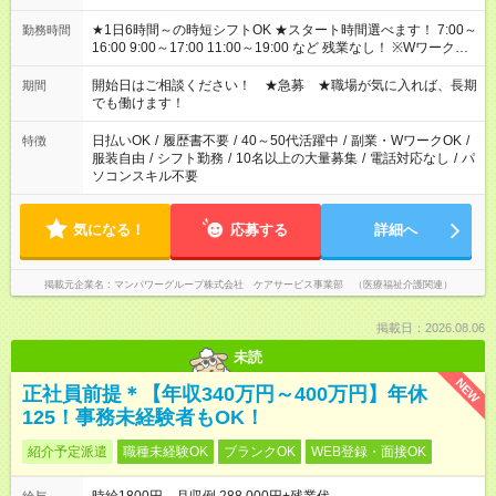
★1日6時間～の時短シフトOK ★スタート時間選べます！ 7:00～
勤務時間
16:00 9:00～17:00 11:00～19:00 など 残業なし！ ※Wワークの
場合、他のお仕事と合わせ週40時間超の就業はご案内できませ
ん ※法令に基づき、週20時間以上勤務は社会保険への加入対象
開始日はご相談ください！ ★急募 ★職場が気に入れば、長期
期間
となります ※労働者派遣法（日雇い派遣の原則禁止）により、
でも働けます！
短時間・短期間の就業はご案内が難しい場合があります
日払いOK
/
履歴書不要
/
40～50代活躍中
/
副業・WワークOK
/
特徴
服装自由
/
シフト勤務
/
10名以上の大量募集
/
電話対応なし
/
パ
ソコンスキル不要
気になる！
応募する
詳細へ
掲載元企業名
マンパワーグループ株式会社 ケアサービス事業部 （医療福祉介護関連）
掲載日：2026.08.06
未読
NEW
正社員前提＊【年収340万円～400万円】年休
125！事務未経験者もOK！
紹介予定派遣
職種未経験OK
ブランクOK
WEB登録・面接OK