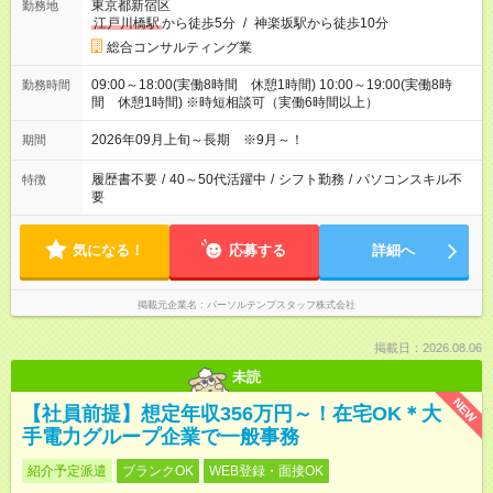
東京都新宿区
勤務地
江戸川橋駅
から徒歩5分
/
神楽坂駅から徒歩10分
総合コンサルティング業
09:00～18:00(実働8時間 休憩1時間) 10:00～19:00(実働8時
勤務時間
間 休憩1時間) ※時短相談可（実働6時間以上）
2026年09月上旬～長期 ※9月～！
期間
履歴書不要
/
40～50代活躍中
/
シフト勤務
/
パソコンスキル不
特徴
要
気になる！
応募する
詳細へ
掲載元企業名
パーソルテンプスタッフ株式会社
掲載日：2026.08.06
未読
NEW
【社員前提】想定年収356万円～！在宅OK＊大
手電力グループ企業で一般事務
紹介予定派遣
ブランクOK
WEB登録・面接OK