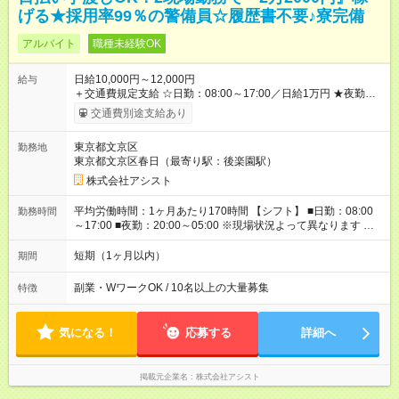
げる★採用率99％の警備員☆履歴書不要♪寮完備
アルバイト
職種未経験OK
日給10,000円～12,000円
給与
＋交通費規定支給 ☆日勤：08:00～17:00／日給1万円 ★夜勤：
20:00～05:00／日給1万2000円 -:+:-:+:-:+:-:+:-:+:- 日勤＋夜勤で 1
交通費別途支給あり
日『2万2000円』も稼げる！ -:+:-:+:-:+:-:+:-:+:- ■選べる支払い方
法 ┗日払い・週払い・月払いOK！ さらに手渡し・振込まで選
東京都文京区
勤務地
べる！ 日払いは、当日に『現金全額』手渡しです♪ ■残業手当
東京都文京区春日（最寄り駅：後楽園駅）
別途支給 ■日給全額保障あり ┗予定時間より早く終わっても日給
は満額支給！ ■資格手当あり ┗施設警備2級など 【試用期間】
株式会社アシスト
試用期間なし
平均労働時間：1ヶ月あたり170時間 【シフト】 ■日勤：08:00
勤務時間
～17:00 ■夜勤：20:00～05:00 ※現場状況よって異なります ※早
く終われば1現場4～8時間勤務もあり ☆週3～勤務OK！ ☆現場
が早く終わっても日給全額保証！ ☆ご希望の方は「日勤＋夜
短期（1ヶ月以内）
期間
勤」も可能！ 平均労働時間：1ヶ月あたり170時間 【シフト】 ■
日勤：08:00～17:00 ■夜勤：20:00～05:00 ※現場状況よって異
副業・WワークOK / 10名以上の大量募集
特徴
なります ※早く終われば1現場4～8時間勤務もあり ☆週3～勤務
OK！ ☆現場が早く終わっても日給全額保証！ ☆ご希望の方は
「日勤＋夜勤」も可能！
気になる！
応募する
詳細へ
掲載元企業名
株式会社アシスト