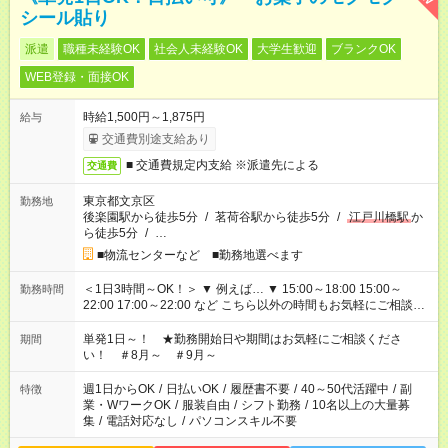
シール貼り
派遣
職種未経験OK
社会人未経験OK
大学生歓迎
ブランクOK
WEB登録・面接OK
時給1,500円～1,875円
給与
交通費別途支給あり
■ 交通費規定内支給 ※派遣先による
交通費
東京都文京区
勤務地
後楽園駅から徒歩5分
/
茗荷谷駅から徒歩5分
/
江戸川橋駅
か
ら徒歩5分
/
…
■物流センターなど ■勤務地選べます
＜1日3時間～OK！＞ ▼ 例えば… ▼ 15:00～18:00 15:00～
勤務時間
22:00 17:00～22:00 など こちら以外の時間もお気軽にご相談く
ださい！
単発1日～！ ★勤務開始日や期間はお気軽にご相談くださ
期間
い！ ＃8月～ ＃9月～
週1日からOK
/
日払いOK
/
履歴書不要
/
40～50代活躍中
/
副
特徴
業・WワークOK
/
服装自由
/
シフト勤務
/
10名以上の大量募
集
/
電話対応なし
/
パソコンスキル不要