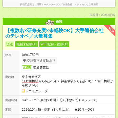
掲載元企業名
日研トータルソーシング株式会社 メディカルケア事業部
掲載日：2026.08.07
未読
NEW
【複数名×研修充実×未経験OK】大手通信会社
のテレオペ／大量募集
派遣
職種未経験OK
WEB登録・面接OK
時給1750円
給与
交通費別途支給あり
交通費支給
交通費
東京都新宿区
勤務地
江戸川橋駅
から徒歩5分
/
神楽坂駅から徒歩10分
/
飯田橋駅か
ら徒歩14分
ドコモグループ
8:45～17:15(実働:7時間30分) (休憩60分) ※シフト制
勤務時間
2026/10/上旬～長期（3カ月以上） ★10月～OK！
期間