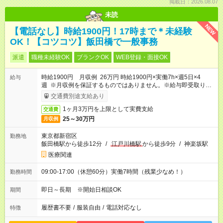
掲載日：2026.08.07
未読
NEW
【電話なし】時給1900円！17時まで＊未経験
OK！【コツコツ】飯田橋で一般事務
派遣
職種未経験OK
ブランクOK
WEB登録・面接OK
時給1900円 月収例 26万円 時給1900円×実働7h×週5日×4
給与
週 ※月収例を保証するものではありません。※給与即受取りサ
ービス利用可（利用条件有）
交通費別途支給あり
1ヶ月3万円を上限として実費支給
交通費
25～30万円
月収例
東京都新宿区
勤務地
飯田橋駅から徒歩12分
/
江戸川橋駅
から徒歩9分
/
神楽坂駅
医療関連
09:00-17:00（休憩60分）実働7時間（残業少なめ！）
勤務時間
即日～長期 ※開始日相談OK
期間
履歴書不要
/
服装自由
/
電話対応なし
特徴