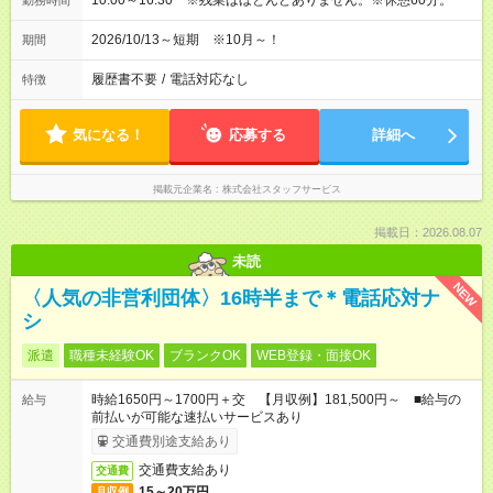
10:00～16:30 ※残業はほとんどありません。※休憩60分。
勤務時間
2026/10/13～短期 ※10月～！
期間
履歴書不要
/
電話対応なし
特徴
気になる！
応募する
詳細へ
掲載元企業名
株式会社スタッフサービス
掲載日：2026.08.07
未読
NEW
〈人気の非営利団体〉16時半まで＊電話応対ナ
シ
派遣
職種未経験OK
ブランクOK
WEB登録・面接OK
時給1650円～1700円＋交 【月収例】181,500円～ ■給与の
給与
前払いが可能な速払いサービスあり
交通費別途支給あり
交通費支給あり
交通費
15～20万円
月収例