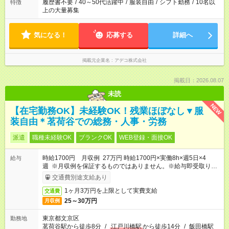
履歴書不要
/
40～50代活躍中
/
服装自由
/
シフト勤務
/
10名以
特徴
上の大量募集
気になる！
応募する
詳細へ
掲載元企業名
アデコ株式会社
掲載日：2026.08.07
未読
NEW
【在宅勤務OK】未経験OK！残業ほぼなし▼服
装自由＊茗荷谷での総務・人事・労務
派遣
職種未経験OK
ブランクOK
WEB登録・面接OK
時給1700円 月収例 27万円 時給1700円×実働8h×週5日×4
給与
週 ※月収例を保証するものではありません。※給与即受取りサ
ービス利用可（利用条件有）
交通費別途支給あり
1ヶ月3万円を上限として実費支給
交通費
25～30万円
月収例
東京都文京区
勤務地
茗荷谷駅から徒歩8分
/
江戸川橋駅
から徒歩14分
/
飯田橋駅