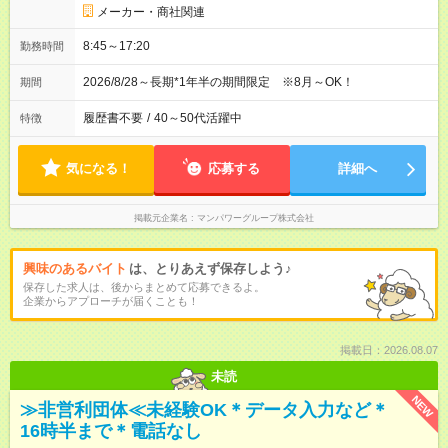
メーカー・商社関連
8:45～17:20
勤務時間
2026/8/28～長期*1年半の期間限定 ※8月～OK！
期間
履歴書不要
/
40～50代活躍中
特徴
気になる！
応募する
詳細へ
掲載元企業名
マンパワーグループ株式会社
興味のあるバイト
は、とりあえず保存しよう♪
保存した求人は、後からまとめて応募できるよ。
企業からアプローチが届くことも！
掲載日：2026.08.07
未読
NEW
≫非営利団体≪未経験OK＊データ入力など＊
16時半まで＊電話なし