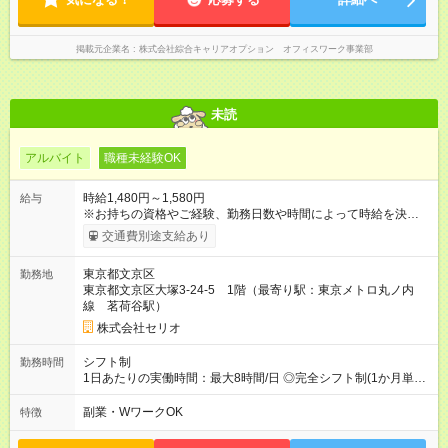
掲載元企業名
株式会社綜合キャリアオプション オフィスワーク事業部
未読
アルバイト
職種未経験OK
時給1,480円～1,580円
給与
※お持ちの資格やご経験、勤務日数や時間によって時給を決定い
たします。 【試用期間】試用期間あり 試用期間の長さ：3ヶ月
交通費別途支給あり
雇用形態、給与は本採用時と同じです。
東京都文京区
勤務地
東京都文京区大塚3-24-5 1階（最寄り駅：東京メトロ丸ノ内
線 茗荷谷駅）
株式会社セリオ
シフト制
勤務時間
1日あたりの実働時間：最大8時間/日 ◎完全シフト制(1か月単
位)◎ 月～土(週2日～OK) ＜平日＞ 13:15～18:45（実働5.5時
間） ＜土曜＞ 8:00～17:30（実働5～8時間) ＜学校休業日＞
副業・WワークOK
特徴
8:00～18:45（実働5～8時間) ※休憩時間は法定通り（6時間以
上：45分、8時間以上：60分）