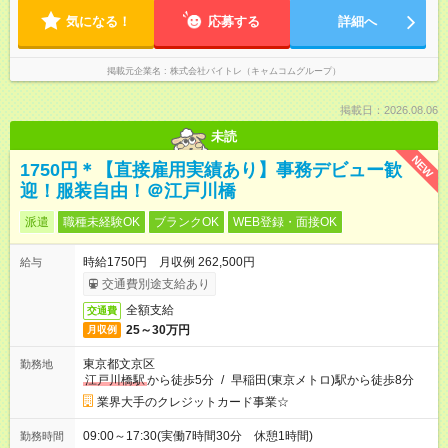
気になる！
応募する
詳細へ
掲載元企業名
株式会社バイトレ（キャムコムグループ）
掲載日：2026.08.06
未読
NEW
1750円＊【直接雇用実績あり】事務デビュー歓
迎！服装自由！＠江戸川橋
派遣
職種未経験OK
ブランクOK
WEB登録・面接OK
時給1750円 月収例 262,500円
給与
交通費別途支給あり
全額支給
交通費
25～30万円
月収例
東京都文京区
勤務地
江戸川橋駅
から徒歩5分
/
早稲田(東京メトロ)駅から徒歩8分
業界大手のクレジットカード事業☆
09:00～17:30(実働7時間30分 休憩1時間)
勤務時間