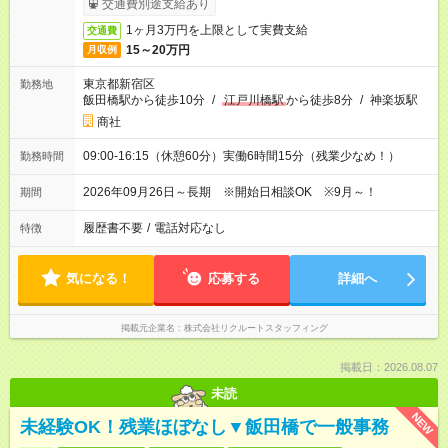
交通費別途支給あり
1ヶ月3万円を上限として実費支給
交通費
15～20万円
月収例
東京都新宿区
勤務地
飯田橋駅から徒歩10分
/
江戸川橋駅
から徒歩8分
/
神楽坂駅
商社
09:00-16:15（休憩60分）実働6時間15分（残業少なめ！）
勤務時間
2026年09月26日～長期 ※開始日相談OK ※9月～！
期間
履歴書不要
/
電話対応なし
特徴
気になる！
応募する
詳細へ
掲載元企業名
株式会社リクルートスタッフィング
掲載日：2026.08.07
未読
NEW
未経験OK！残業ほぼなし▼飯田橋で一般事務