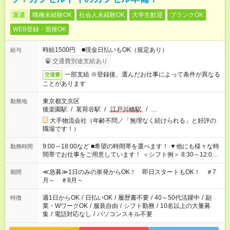
派遣
職種未経験OK
社会人未経験OK
大学生歓迎
ブランクOK
WEB登録・面接OK
時給1500円 ■現金日払いもOK（規定あり）
給与
交通費別途支給あり
一部支給 ※登録後、選んだお仕事によって条件が異なる
交通費
ことがあります
東京都文京区
勤務地
後楽園駅
/
茗荷谷駅
/
江戸川橋駅
/
…
大手物流会社（年齢不問／「無理なく続けられる」と好評の
職場です！）
9:00～18:00など ■希望の時間帯を選べます！ ▼他にも様々な時
勤務時間
間帯でお仕事をご用意しています！ ＜シフト例＞ 8:30～12:00
17:00～22:00 13:00～22:00 22:00～翌6:00 など
≪急募≫1日のみの単発からOK！ 即日スタートもOK！ ＃7
期間
月～ ＃8月～
週1日からOK
/
日払いOK
/
履歴書不要
/
40～50代活躍中
/
副
特徴
業・WワークOK
/
服装自由
/
シフト勤務
/
10名以上の大量募
集
/
電話対応なし
/
パソコンスキル不要