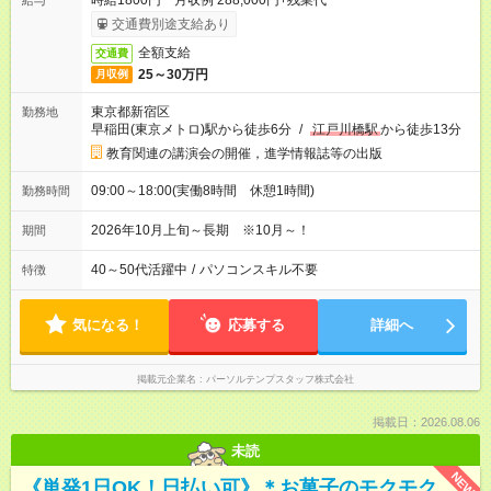
時給1800円 月収例 288,000円+残業代
給与
交通費別途支給あり
全額支給
交通費
25～30万円
月収例
東京都新宿区
勤務地
早稲田(東京メトロ)駅から徒歩6分
/
江戸川橋駅
から徒歩13分
教育関連の講演会の開催，進学情報誌等の出版
09:00～18:00(実働8時間 休憩1時間)
勤務時間
2026年10月上旬～長期 ※10月～！
期間
40～50代活躍中
/
パソコンスキル不要
特徴
気になる！
応募する
詳細へ
掲載元企業名
パーソルテンプスタッフ株式会社
掲載日：2026.08.06
未読
NEW
《単発1日OK！日払い可》＊お菓子のモクモク