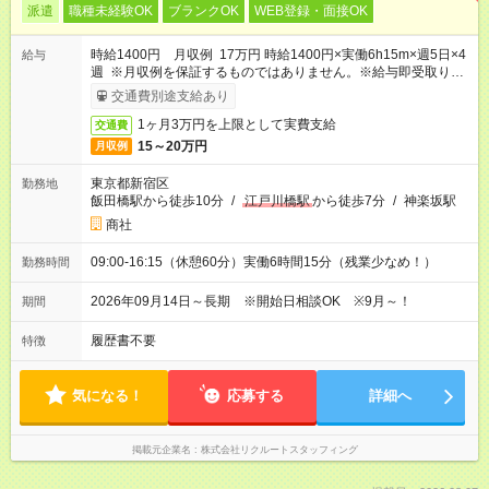
派遣
職種未経験OK
ブランクOK
WEB登録・面接OK
時給1400円 月収例 17万円 時給1400円×実働6h15m×週5日×4
給与
週 ※月収例を保証するものではありません。※給与即受取りサ
ービス利用可（利用条件有）
交通費別途支給あり
1ヶ月3万円を上限として実費支給
交通費
15～20万円
月収例
東京都新宿区
勤務地
飯田橋駅から徒歩10分
/
江戸川橋駅
から徒歩7分
/
神楽坂駅
商社
09:00-16:15（休憩60分）実働6時間15分（残業少なめ！）
勤務時間
2026年09月14日～長期 ※開始日相談OK ※9月～！
期間
履歴書不要
特徴
気になる！
応募する
詳細へ
掲載元企業名
株式会社リクルートスタッフィング