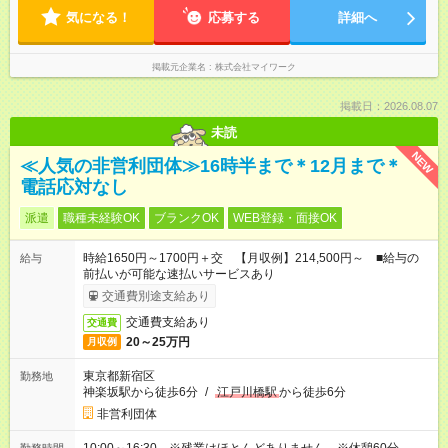
気になる！
応募する
詳細へ
掲載元企業名
株式会社マイワーク
掲載日：2026.08.07
未読
NEW
≪人気の非営利団体≫16時半まで＊12月まで＊
電話応対なし
派遣
職種未経験OK
ブランクOK
WEB登録・面接OK
時給1650円～1700円＋交 【月収例】214,500円～ ■給与の
給与
前払いが可能な速払いサービスあり
交通費別途支給あり
交通費支給あり
交通費
20～25万円
月収例
東京都新宿区
勤務地
神楽坂駅から徒歩6分
/
江戸川橋駅
から徒歩6分
非営利団体