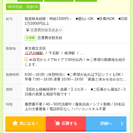
WEB登録・面接OK
無資格未経験：時給1500円～ ■週払いOK ■扶養内OK ■日収
給与
1万2000円以上
交通費別途支給あり
交通費全額支給
交通費
東京都文京区
勤務地
江戸川橋駅
/
千石駅
/
根津駅
/
…
≪自宅からドアtoドアで30分以内！≫ご希望の勤務地を紹介
します。
9:00～18:00（休憩60分） ■ご希望があれば下記シフトもOK！
勤務時間
早番 7:00～16:00 遅番 10:00～19:00 「家族と休みを合わせた
い」 「余裕を持って夕飯の準備がしたい」 「できれば残業はし
たくない」 など、ご希望を教えてくださいね。 ※Wワーク希望
【現在も積極採用中！急募！】2カ月～ ■ご応募から最短2～3
期間
の方へ 今ご覧のお仕事で希望する勤務時間と、もう1つのお仕事
日後の就業も相談可能です！
の勤務時間。 合計で週40時間を超える場合は応募できません。
履歴書不要
/
40～50代活躍中
/
服装自由
/
シフト勤務
/
10名以
特徴
上の大量募集
/
電話対応なし
/
パソコンスキル不要
気になる！
応募する
詳細へ