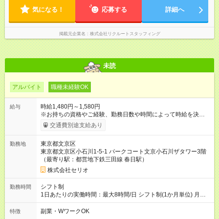
気になる！
応募する
詳細へ
掲載元企業名
株式会社リクルートスタッフィング
未読
アルバイト
職種未経験OK
時給1,480円～1,580円
給与
※お持ちの資格やご経験、勤務日数や時間によって時給を決定い
たします。 【試用期間】試用期間あり 試用期間の長さ：3ヶ月
交通費別途支給あり
雇用形態、給与は本採用時と同じです。
東京都文京区
勤務地
東京都文京区小石川1-5-1 パークコート文京小石川ザタワー3階
（最寄り駅：都営地下鉄三田線 春日駅）
株式会社セリオ
シフト制
勤務時間
1日あたりの実働時間：最大8時間/日 シフト制(1か月単位) 月～
土(週2日～OK) 平日／12:00～19:00（実働5.5～7時間） ※基本
は、13:15～18:45（実働5.5時間） 土曜／8:00～17:30（実働5
副業・WワークOK
特徴
～8時間) 学校休業日／8:00～18:45（実働5～8時間) ※休憩時間