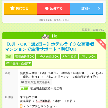
は法定通り（6時間以上：45分、8時間以上：60分）
気になる！
応募する
詳細へ
掲載元企業名
株式会社セリオ
掲載日：2026.08.07
未読
NEW
【8月～OK！週2日～】ホテルライクな高齢者
マンションで生活サポート＊時短OK
派遣
職種未経験OK
社会人未経験OK
大学生歓迎
ブランクOK
WEB登録・面接OK
無資格未経験：時給1600円～ 経験者：時給1800円～★日払い
給与
／週払い制度あり（月払いも選べます）※稼働開始時は手続き完
了次第のお支払いとなります。
交通費別途支給あり
交通費全額支給※規定有
交通費
東京都文京区
勤務地
後楽園駅
/
江戸川橋駅
/
本郷三丁目駅
/
…
＜シニア向けマンション＞