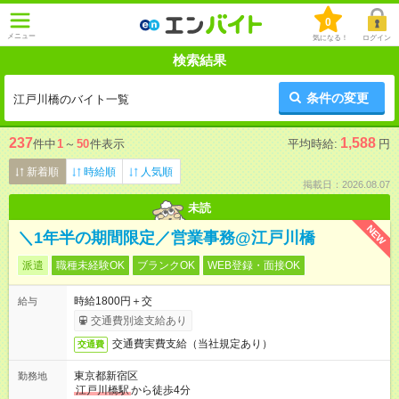
0
メニュー
気になる！
ログイン
検索結果
条件の変更
江戸川橋のバイト一覧
237
1,588
件中
1
～
50
件表示
平均時給:
円
新着順
時給順
人気順
掲載日：2026.08.07
未読
NEW
＼1年半の期間限定／営業事務@江戸川橋
派遣
職種未経験OK
ブランクOK
WEB登録・面接OK
時給1800円＋交
給与
交通費別途支給あり
交通費実費支給（当社規定あり）
交通費
東京都新宿区
勤務地
江戸川橋駅
から徒歩4分