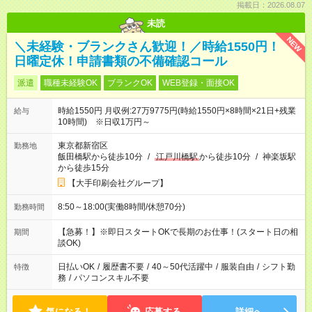
掲載日：2026.08.07
未読
NEW
＼未経験・ブランクさん歓迎！／時給1550円！
日曜定休！申請書類の不備確認コール
派遣
職種未経験OK
ブランクOK
WEB登録・面接OK
時給1550円 月収例:27万9775円(時給1550円×8時間×21日+残業
給与
10時間) ※日収1万円～
東京都新宿区
勤務地
飯田橋駅から徒歩10分
/
江戸川橋駅
から徒歩10分
/
神楽坂駅
から徒歩15分
【大手印刷会社グループ】
8:50～18:00(実働8時間/休憩70分)
勤務時間
【急募！】※即日スタートOKで長期のお仕事！(スタート日の相
期間
談OK)
日払いOK
/
履歴書不要
/
40～50代活躍中
/
服装自由
/
シフト勤
特徴
務
/
パソコンスキル不要
気になる！
応募する
詳細へ