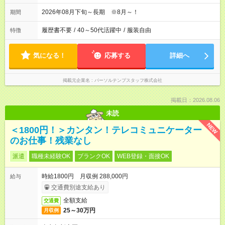
2026年08月下旬～長期 ※8月～！
期間
履歴書不要
/
40～50代活躍中
/
服装自由
特徴
気になる！
応募する
詳細へ
掲載元企業名
パーソルテンプスタッフ株式会社
掲載日：2026.08.06
未読
NEW
＜1800円！＞カンタン！テレコミュニケーター
のお仕事！残業なし
派遣
職種未経験OK
ブランクOK
WEB登録・面接OK
時給1800円 月収例 288,000円
給与
交通費別途支給あり
全額支給
交通費
25～30万円
月収例