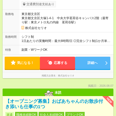
たします。 【試用期間】試用期間あり 試用期間の長さ：3ヶ月
交通費別途支給あり
雇用形態、給与は本採用時と同じです。
東京都文京区
勤務地
東京都文京区大塚1-4-1 中央大学茗荷谷キャンパス2階（最寄
り駅：東京メトロ丸の内線 茗荷谷駅）
株式会社セリオ
シフト制
勤務時間
1日あたりの実働時間：最大8時間/日 ◎完全シフト制(1か月単
位)◎ 月～土(週2日～OK) ＜平日＞ 13:15～18:45（実働5.5時
間） ＜土曜＞ 8:00～17:30（実働5～8時間) ＜学校休業日＞
副業・WワークOK
特徴
8:00～18:45（実働5～8時間) ※休憩時間は法定通り（6時間以
上：45分、8時間以上：60分）
気になる！
応募する
詳細へ
掲載元企業名
株式会社セリオ
掲載日：2026.08.07
未読
NEW
【オープニング募集】おばあちゃんのお散歩付
き添いも仕事の1つ
派遣
職種未経験OK
社会人未経験OK
ブランクOK