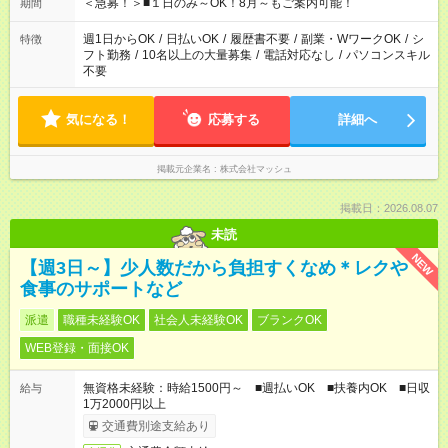
げるお仕事も！ ご希望のお時間に合わせてご紹介！ ※シフトは
＜急募！＞■１日のみ～OK！8月～もご案内可能！
期間
現場によって異なります。 ※勿論、休憩時間はあるのでご安心
ください！
週1日からOK
/
日払いOK
/
履歴書不要
/
副業・WワークOK
/
シ
特徴
フト勤務
/
10名以上の大量募集
/
電話対応なし
/
パソコンスキル
不要
気になる！
応募する
詳細へ
掲載元企業名
株式会社マッシュ
掲載日：2026.08.07
未読
NEW
【週3日～】少人数だから負担すくなめ＊レクや
食事のサポートなど
派遣
職種未経験OK
社会人未経験OK
ブランクOK
WEB登録・面接OK
無資格未経験：時給1500円～ ■週払いOK ■扶養内OK ■日収
給与
1万2000円以上
交通費別途支給あり