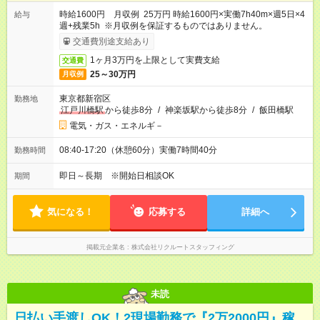
時給1600円 月収例 25万円 時給1600円×実働7h40m×週5日×4
給与
週+残業5h ※月収例を保証するものではありません。
交通費別途支給あり
1ヶ月3万円を上限として実費支給
交通費
25～30万円
月収例
東京都新宿区
勤務地
江戸川橋駅
から徒歩8分
/
神楽坂駅から徒歩8分
/
飯田橋駅
電気・ガス・エネルギ－
08:40-17:20（休憩60分）実働7時間40分
勤務時間
即日～長期 ※開始日相談OK
期間
気になる！
応募する
詳細へ
掲載元企業名
株式会社リクルートスタッフィング
未読
日払い手渡しOK！2現場勤務で『2万2000円』稼