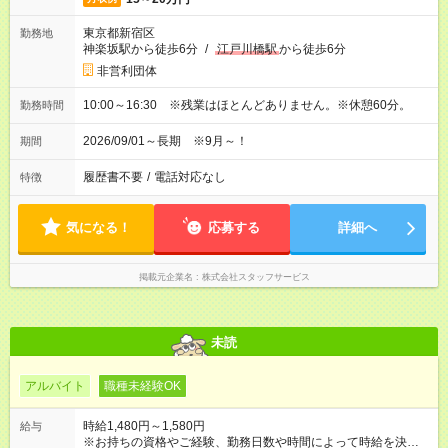
東京都新宿区
勤務地
神楽坂駅から徒歩6分
/
江戸川橋駅
から徒歩6分
非営利団体
10:00～16:30 ※残業はほとんどありません。※休憩60分。
勤務時間
2026/09/01～長期 ※9月～！
期間
履歴書不要
/
電話対応なし
特徴
気になる！
応募する
詳細へ
掲載元企業名
株式会社スタッフサービス
未読
アルバイト
職種未経験OK
時給1,480円～1,580円
給与
※お持ちの資格やご経験、勤務日数や時間によって時給を決定い