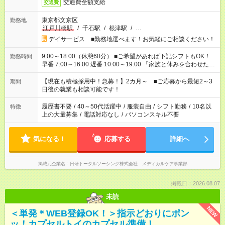
交通費全額支給
交通費
東京都文京区
勤務地
江戸川橋駅
/
千石駅
/
根津駅
/
…
デイサービス ■勤務地選べます！お気軽にご相談ください！
9:00～18:00（休憩60分） ■ご希望があれば下記シフトもOK！
勤務時間
早番 7:00～16:00 遅番 10:00～19:00 「家族と休みを合わせた
い」 「余裕を持って夕飯の準備がしたい」 「できれば残業はし
たくない」 など、ご希望を教えてくださいね。 ※Wワーク希望
【現在も積極採用中！急募！】2カ月～ ■ご応募から最短2～3
期間
の方へ 今ご覧のお仕事で希望する勤務時間と、もう1つのお仕事
日後の就業も相談可能です！
の勤務時間。 合計で週40時間を超える場合は応募できません。
履歴書不要
/
40～50代活躍中
/
服装自由
/
シフト勤務
/
10名以
特徴
上の大量募集
/
電話対応なし
/
パソコンスキル不要
気になる！
応募する
詳細へ
掲載元企業名
日研トータルソーシング株式会社 メディカルケア事業部
掲載日：2026.08.07
未読
NEW
＜単発＊WEB登録OK！＞指示どおりにポン
ッ！カプセルトイのカプセル準備！