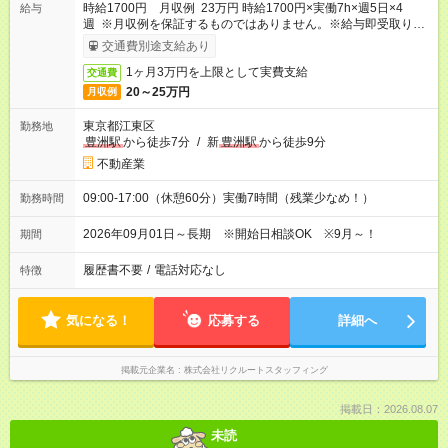
時給1700円 月収例 23万円 時給1700円×実働7h×週5日×4
給与
週 ※月収例を保証するものではありません。※給与即受取りサ
ービス利用可（利用条件有）
交通費別途支給あり
1ヶ月3万円を上限として実費支給
交通費
20～25万円
月収例
東京都江東区
勤務地
豊洲駅
から徒歩7分
/
新
豊洲駅
から徒歩9分
不動産業
09:00-17:00（休憩60分）実働7時間（残業少なめ！）
勤務時間
2026年09月01日～長期 ※開始日相談OK ※9月～！
期間
履歴書不要
/
電話対応なし
特徴
気になる！
応募する
詳細へ
掲載元企業名
株式会社リクルートスタッフィング
掲載日：2026.08.07
未読