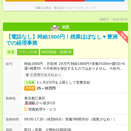
掲載元企業名
株式会社リクルートスタッフィング
掲載日：2026.08.07
未読
NEW
【電話なし】時給1900円！残業ほぼなし▼豊洲
での経理事務
派遣
ブランクOK
WEB登録・面接OK
時給1900円 月収例 29万円 時給1900円×実働7h30m×週5日×4
給与
週+残業5h ※月収例を保証するものではありません。※給与即受
取りサービス利用可（利用条件有）
交通費別途支給あり
1ヶ月3万円を上限として実費支給
交通費
25～30万円
月収例
東京都江東区
勤務地
豊洲駅
から徒歩1分
情報処理サ－ビス
09:00-17:30（休憩60分）実働7時間30分（残業少なめ！）
勤務時間
即日～長期 ※開始日相談OK
期間