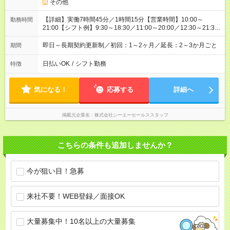
その他
【詳細】実働7時間45分／1時間15分【営業時間】10:00～
勤務時間
21:00【シフト例】9:30～18:30／11:00～20:00／12:30～21:30
／など
即日～長期契約更新制／初回：1～2ヶ月／延長：2～3か月ごと
期間
日払いOK
/
シフト勤務
特徴
気になる！
応募する
詳細へ
掲載元企業名
株式会社シーエーセールススタッフ
こちらの条件も追加しませんか？
今が狙い目！急募
来社不要！WEB登録／面接OK
大量募集中！10名以上の大量募集