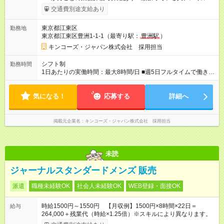
ある人にしっかり応えます！ ・経験に応じて早ければ入社2か月
交通費別途支給あり
後に時給が上がる可能性もあります。 【試用期間】試用期間あ
り 試用期間の長さ：2ヶ月 雇用形態、給与は本採用時と同じで
東京都江東区
勤務地
す。
東京都江東区豊洲1-1-1（最寄り駅：
豊洲駅
）
キンコーズ・ジャパン株式会社 採用担当
シフト制
勤務時間
1日あたりの実働時間：最大8時間/日 ■週5日フルタイムで働きた
い方大歓迎！ ■9時00分～18時00分 シフト制 ■1日8時間、週4日
からOK
気になる！
応募する
詳細へ
掲載元企業名
キンコーズ・ジャパン株式会社 採用担当
未読
ジャーナルスタンダードメンズ 販売
派遣
職種未経験OK
社会人未経験OK
WEB登録・面接OK
時給1500円～1550円 【月収例】1500円×8時間×22日＝
給与
264,000＋残業代（時給×1.25倍）※スキルにより異なります。