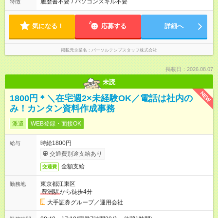
履歴書不要
/
パソコンスキル不要
特徴
気になる！
応募する
詳細へ
掲載元企業名
パーソルテンプスタッフ株式会社
掲載日：2026.08.07
未読
NEW
1800円＊＼在宅週2×未経験OK／電話は社内の
み！カンタン資料作成事務
派遣
WEB登録・面接OK
時給1800円
給与
交通費別途支給あり
全額支給
交通費
東京都江東区
勤務地
豊洲駅
から徒歩4分
大手証券グループ／運用会社