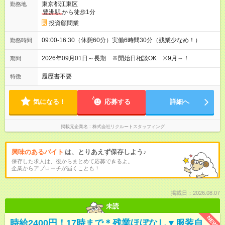
東京都江東区
勤務地
豊洲駅
から徒歩1分
投資顧問業
09:00-16:30（休憩60分）実働6時間30分（残業少なめ！）
勤務時間
2026年09月01日～長期 ※開始日相談OK ※9月～！
期間
履歴書不要
特徴
気になる！
応募する
詳細へ
掲載元企業名
株式会社リクルートスタッフィング
興味のあるバイト
は、とりあえず保存しよう♪
保存した求人は、後からまとめて応募できるよ。
企業からアプローチが届くことも！
掲載日：2026.08.07
未読
NEW
時給2400円！17時まで＊残業ほぼなし▼服装自