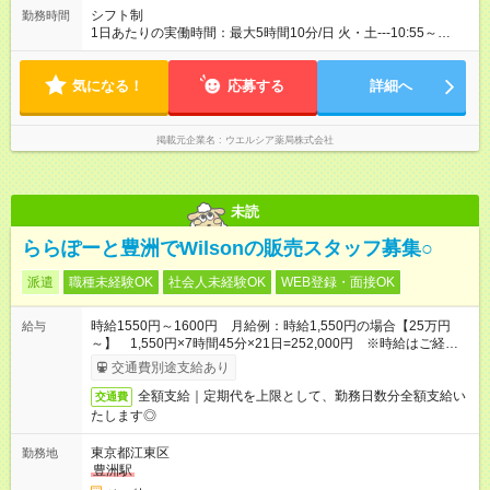
シフト制
勤務時間
1日あたりの実働時間：最大5時間10分/日 火・土---10:55～
14:05 ☆週2日の勤務 火・土・日---16:55～22:05 ☆週3日の勤務
気になる！
応募する
詳細へ
掲載元企業名
ウエルシア薬局株式会社
未読
ららぽーと豊洲でWilsonの販売スタッフ募集○
派遣
職種未経験OK
社会人未経験OK
WEB登録・面接OK
時給1550円～1600円 月給例：時給1,550円の場合【25万円
給与
～】 1,550円×7時間45分×21日=252,000円 ※時給はご経験に
より異なります。お問い合わせください。
交通費別途支給あり
全額支給｜定期代を上限として、勤務日数分全額支給い
交通費
たします◎
東京都江東区
勤務地
豊洲駅