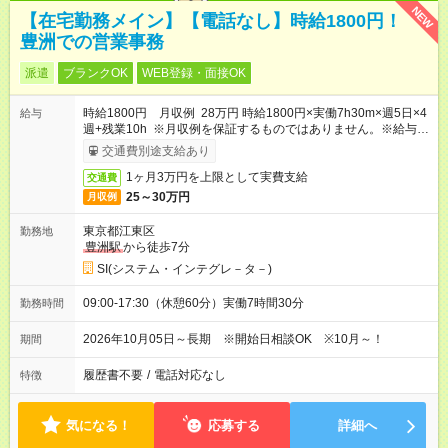
NEW
【在宅勤務メイン】【電話なし】時給1800円！
豊洲での営業事務
派遣
ブランクOK
WEB登録・面接OK
時給1800円 月収例 28万円 時給1800円×実働7h30m×週5日×4
給与
週+残業10h ※月収例を保証するものではありません。※給与即
受取りサービス利用可（利用条件有）
交通費別途支給あり
1ヶ月3万円を上限として実費支給
交通費
25～30万円
月収例
東京都江東区
勤務地
豊洲駅
から徒歩7分
SI(システム・インテグレ－タ－)
09:00-17:30（休憩60分）実働7時間30分
勤務時間
2026年10月05日～長期 ※開始日相談OK ※10月～！
期間
履歴書不要
/
電話対応なし
特徴
気になる！
応募する
詳細へ