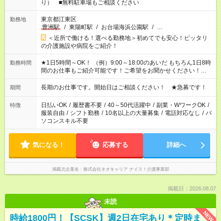
り） ■無料駐車場もご相談ください
東京都江東区
勤務地
豊洲駅
/
東陽町駅
/
お台場海浜公園駅
/
…
＜近所で働ける！選べる勤務地＞初めてでも安心！ピッタリ
の介護施設や病院をご紹介！
★1日5時間～OK！ （例）9:00～18:00のあいだ もちろん1日8時
勤務時間
間のお仕事もご紹介可能です！ご希望をお聞かせください！★家
庭の都合でお休みが必要な場合も遠慮なくご相談ください。 ※
週最低15時間以上の勤務が必要です
長期のお仕事です。開始日はご相談ください！ ★急募です！
期間
日払いOK
/
履歴書不要
/
40～50代活躍中
/
副業・WワークOK
/
特徴
服装自由
/
シフト勤務
/
10名以上の大量募集
/
電話対応なし
/
パ
ソコンスキル不要
気になる！
応募する
詳細へ
掲載元企業名
株式会社ネオキャリア ナイス！介護事業部
掲載日：2026.08.07
未読
NEW
時給1800円！【SCSK】週2日在宅あり＊定時ま