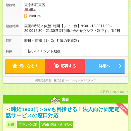
東京都江東区
勤務地
豊洲駅
MidiUmi
実働8時間／休憩1時間【シフト例】9:30～18:3011:00～
勤務時間
20:0012:30～21:30営業時間に合わせたシフト制です。週5日フ
ルタイムはもちろん、週3日～・平日のみ・15時までの時短勤務
など、働き方について幅広く相談可能。ライフスタイルに合わ
即日～長期（1～2か月毎の更新制）
期間
せて無理なく働ける環境です。
日払いOK
/
シフト勤務
特徴
気になる！
応募する
詳細へ
掲載元企業名
株式会社シーエーセールススタッフ
掲載日：2026.08.07
未読
NEW
＜時給1800円＞SVも目指せる！法人向け固定電
話サービスの窓口対応
派遣
ブランクOK
WEB登録・面接OK