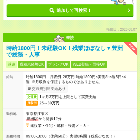
追加して再検索！
掲載日：2026.08.07
未読
NEW
時給1800円！未経験OK！残業ほぼなし▼豊洲
で総務・人事
派遣
職種未経験OK
ブランクOK
WEB登録・面接OK
時給1800円 月収例 28万円 時給1800円×実働8h×週5日×4
給与
週 ※月収例を保証するものではありません。
交通費別途支給あり
1ヶ月3万円を上限として実費支給
交通費
25～30万円
月収例
東京都江東区
勤務地
豊洲駅
から徒歩12分
建設業・住宅・建材・設備メ－カ－
09:00-18:00（休憩60分）実働8時間（残業少なめ！）
勤務時間