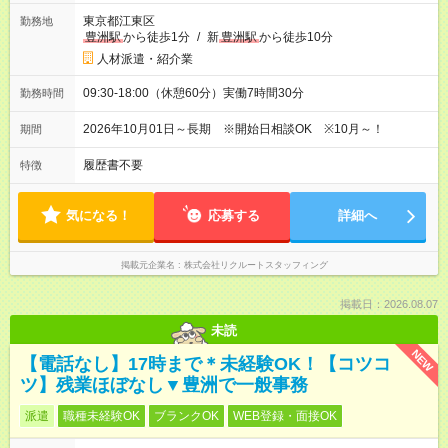
東京都江東区
勤務地
豊洲駅
から徒歩1分
/
新
豊洲駅
から徒歩10分
人材派遣・紹介業
09:30-18:00（休憩60分）実働7時間30分
勤務時間
2026年10月01日～長期 ※開始日相談OK ※10月～！
期間
履歴書不要
特徴
気になる！
応募する
詳細へ
掲載元企業名
株式会社リクルートスタッフィング
掲載日：2026.08.07
未読
NEW
【電話なし】17時まで＊未経験OK！【コツコ
ツ】残業ほぼなし▼豊洲で一般事務
派遣
職種未経験OK
ブランクOK
WEB登録・面接OK