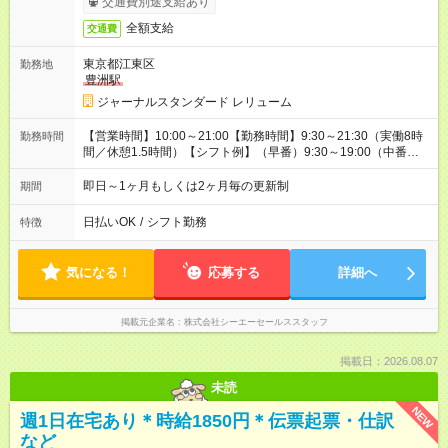
交通費別途支給あり
全額支給
交通費
東京都江東区
勤務地
豊洲駅
ジャーナルスタンダード レリューム
【営業時間】10:00～21:00【勤務時間】9:30～21:30（実働8時
勤務時間
間／休憩1.5時間）【シフト例】（早番）9:30～19:00（中番）
11:00～20:30（遅番）11:30～21:30
即日～1ヶ月もしくは2ヶ月毎の更新制
期間
日払いOK
/
シフト勤務
特徴
気になる！
応募する
詳細へ
掲載元企業名
株式会社シーエーセールススタッフ
掲載日：2026.08.07
未読
NEW
週1日在宅あり＊時給1850円＊伝票起票・仕訳
など