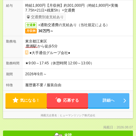
時給1,800円【月収例】約301,000円（時給1,800円×実働
給与
7.75h×21日+残業5h）+交通費
交通費別途支給あり
○通勤交通費の支給あり（当社規定による）
交通費
30万円～
月収例
東京都江東区
勤務地
豊洲駅
から徒歩5分
●大手通信グループ会社●
★9:00～17:45（休憩時間 12:00～13:00）
勤務時間
2026年9月～
期間
履歴書不要
/
服装自由
特徴
気になる！
応募する
詳細へ
掲載元企業名
ヒューマンリソシア株式会社
掲載日：2026.08.07
未読