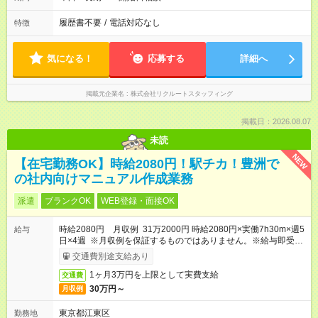
履歴書不要
/
電話対応なし
特徴
気になる！
応募する
詳細へ
掲載元企業名
株式会社リクルートスタッフィング
掲載日：2026.08.07
未読
NEW
【在宅勤務OK】時給2080円！駅チカ！豊洲で
の社内向けマニュアル作成業務
派遣
ブランクOK
WEB登録・面接OK
時給2080円 月収例 31万2000円 時給2080円×実働7h30m×週5
給与
日×4週 ※月収例を保証するものではありません。※給与即受取
りサービス利用可（利用条件有）
交通費別途支給あり
1ヶ月3万円を上限として実費支給
交通費
30万円～
月収例
東京都江東区
勤務地