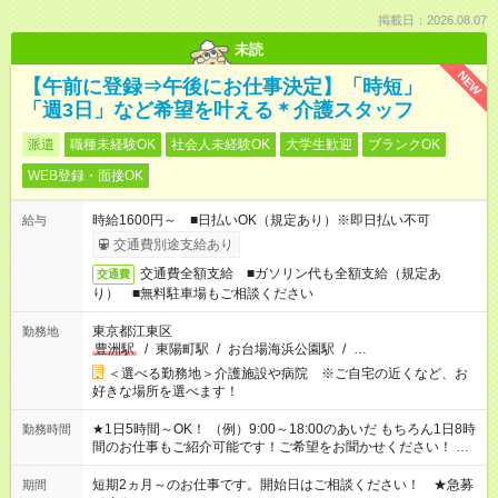
掲載日：2026.08.07
未読
NEW
【午前に登録⇒午後にお仕事決定】「時短」
「週3日」など希望を叶える＊介護スタッフ
派遣
職種未経験OK
社会人未経験OK
大学生歓迎
ブランクOK
WEB登録・面接OK
時給1600円～ ■日払いOK（規定あり）※即日払い不可
給与
交通費別途支給あり
交通費全額支給 ■ガソリン代も全額支給（規定あ
交通費
り） ■無料駐車場もご相談ください
東京都江東区
勤務地
豊洲駅
/
東陽町駅
/
お台場海浜公園駅
/
…
＜選べる勤務地＞介護施設や病院 ※ご自宅の近くなど、お
好きな場所を選べます！
★1日5時間～OK！ （例）9:00～18:00のあいだ もちろん1日8時
勤務時間
間のお仕事もご紹介可能です！ご希望をお聞かせください！ ※
週最低15時間以上の勤務が必要です
短期2ヵ月～のお仕事です。開始日はご相談ください！ ★急募
期間