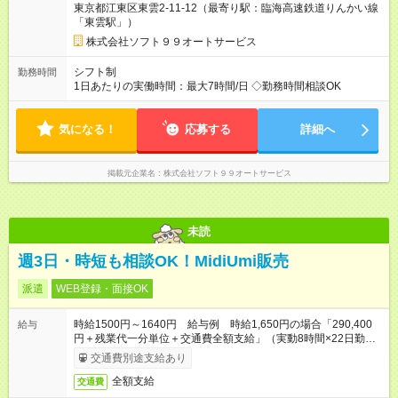
東京都江東区東雲2-11-12（最寄り駅：臨海高速鉄道りんかい線
「東雲駅」）
株式会社ソフト９９オートサービス
シフト制
勤務時間
1日あたりの実働時間：最大7時間/日 ◇勤務時間相談OK
気になる！
応募する
詳細へ
掲載元企業名
株式会社ソフト９９オートサービス
未読
週3日・時短も相談OK！MidiUmi販売
派遣
WEB登録・面接OK
時給1500円～1640円 給与例 時給1,650円の場合「290,400
給与
円＋残業代一分単位＋交通費全額支給」（実動8時間×22日勤務
の場合 お時給は一例です。ご経験により異なります）
交通費別途支給あり
全額支給
交通費