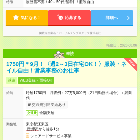
履歴書不要
/
40～50代活躍中
/
服装自由
特徴
気になる！
応募する
詳細へ
掲載元企業名
パーソルテンプスタッフ株式会社
掲載日：2026.08.06
未読
NEW
1750円＊9月！〈週2～3日在宅OK！〉服装・ネ
イル自由！営業事務のお仕事
派遣
WEB登録・面接OK
時給1750円 月収例：27万5,000円（21日勤務の場合）＋残業
給与
代
交通費別途支給あり
全額支給
交通費
東京都江東区
勤務地
豊洲駅
から徒歩1分
シェアードサービス事業