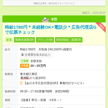
掲載元企業名
株式会社スタッフサービス
掲載日：2026.08.07
未読
NEW
時給1780円＊未経験OK×電話少＊広告代理店G
で伝票チェック
派遣
職種未経験OK
ブランクOK
WEB登録・面接OK
時給1780円 月収例 249,200円+残業代
給与
交通費別途支給あり
全額支給
交通費
20～25万円
月収例
東京都江東区
勤務地
豊洲駅
から徒歩8分
【あの大手広告代理店GR】事務代行サービス♪
09:30～17:30(実働7時間 休憩1時間)
勤務時間
【急募】即日～長期 ※8月～！
期間