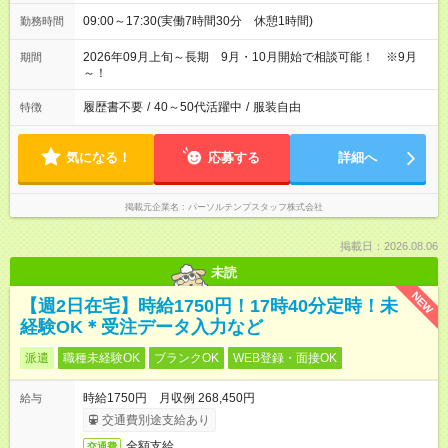
09:00～17:30(実働7時間30分 休憩1時間)
勤務時間
2026年09月上旬～長期 9月・10月開始で相談可能！ ※9月
期間
～！
履歴書不要
/
40～50代活躍中
/
服装自由
特徴
気になる！
応募する
詳細へ
掲載元企業名
パーソルテンプスタッフ株式会社
掲載日：2026.08.06
未読
NEW
【週2日在宅】時給1750円！17時40分定時！未
経験OK＊受注データ入力など
派遣
職種未経験OK
ブランクOK
WEB登録・面接OK
時給1750円 月収例 268,450円
給与
交通費別途支給あり
全額支給
交通費