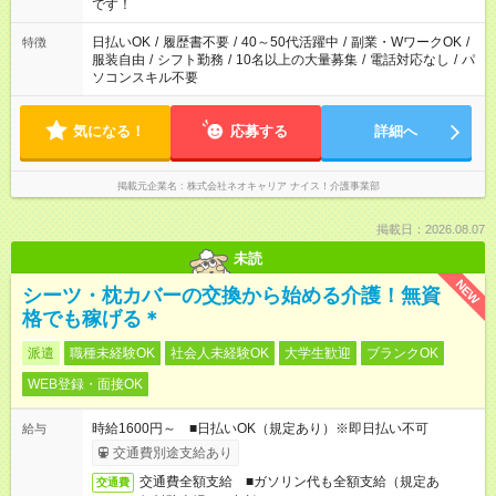
です！
日払いOK
/
履歴書不要
/
40～50代活躍中
/
副業・WワークOK
/
特徴
服装自由
/
シフト勤務
/
10名以上の大量募集
/
電話対応なし
/
パ
ソコンスキル不要
気になる！
応募する
詳細へ
掲載元企業名
株式会社ネオキャリア ナイス！介護事業部
掲載日：2026.08.07
未読
NEW
シーツ・枕カバーの交換から始める介護！無資
格でも稼げる＊
派遣
職種未経験OK
社会人未経験OK
大学生歓迎
ブランクOK
WEB登録・面接OK
時給1600円～ ■日払いOK（規定あり）※即日払い不可
給与
交通費別途支給あり
交通費全額支給 ■ガソリン代も全額支給（規定あ
交通費