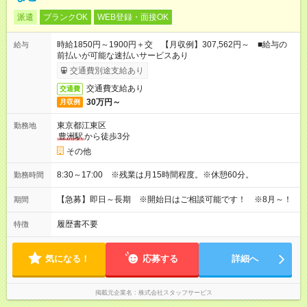
派遣
ブランクOK
WEB登録・面接OK
時給1850円～1900円＋交 【月収例】307,562円～ ■給与の
給与
前払いが可能な速払いサービスあり
交通費別途支給あり
交通費支給あり
交通費
30万円～
月収例
東京都江東区
勤務地
豊洲駅
から徒歩3分
その他
8:30～17:00 ※残業は月15時間程度。※休憩60分。
勤務時間
【急募】即日～長期 ※開始日はご相談可能です！ ※8月～！
期間
履歴書不要
特徴
気になる！
応募する
詳細へ
掲載元企業名
株式会社スタッフサービス