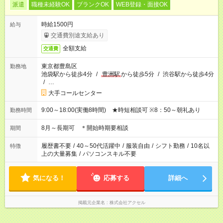
派遣
職種未経験OK
ブランクOK
WEB登録・面接OK
時給1500円
給与
交通費別途支給あり
全額支給
交通費
東京都豊島区
勤務地
池袋駅から徒歩4分
/
豊洲駅
から徒歩5分
/
渋谷駅から徒歩4分
/
…
大手コールセンター
9:00～18:00(実働8時間) ★時短相談可 ※8：50～朝礼あり
勤務時間
8月～長期可 ＊開始時期要相談
期間
履歴書不要
/
40～50代活躍中
/
服装自由
/
シフト勤務
/
10名以
特徴
上の大量募集
/
パソコンスキル不要
気になる！
応募する
詳細へ
掲載元企業名
株式会社アクセル