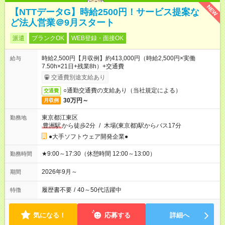
NEW
【NTTデータG】時給2500円！サービス提案な
ど法人営業＠9月スタート
派遣
ブランクOK
WEB登録・面接OK
時給2,500円【月収例】約413,000円（時給2,500円×実働
給与
7.50h×21日+残業8h）+交通費
交通費別途支給あり
○通勤交通費の支給あり（当社規定による）
交通費
30万円～
月収例
東京都江東区
勤務地
豊洲駅
から徒歩2分
/
木場(東京都)駅からバス17分
●大手ソフトウェア開発企業●
★9:00～17:30（休憩時間 12:00～13:00）
勤務時間
2026年9月～
期間
履歴書不要
/
40～50代活躍中
特徴
気になる！
応募する
詳細へ