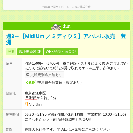
掲載元企業名
ビーモーション株式会社
未読
週3～【MidiUmi／ミディウミ】アパレル販売 豊
洲
派遣
職種未経験OK
WEB登録・面接OK
時給1500円～1700円 ※ご経験・スキルにより優遇 スマホでか
給与
んたんに前払いで給与が受け取れます（※上限、条件あり）
交通費別途支給あり
交通費全額支給（規定あり）
交通費
東京都江東区
勤務地
豊洲駅
から徒歩1分
MidiUmi
09:30～21:30 実働8時間／休憩1時間 営業時間(10:00～21:00)
勤務時間
に合わせたシフト制 ※時短勤務も相談OK
長期のお仕事です。開始日はお気軽にご相談ください！
期間