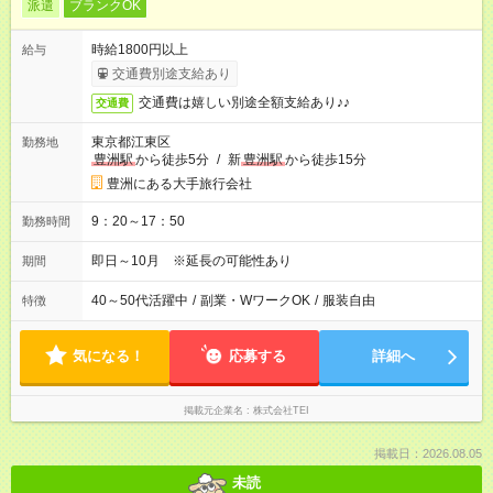
派遣
ブランクOK
時給1800円以上
給与
交通費別途支給あり
交通費は嬉しい別途全額支給あり♪♪
交通費
東京都江東区
勤務地
豊洲駅
から徒歩5分
/
新
豊洲駅
から徒歩15分
豊洲にある大手旅行会社
9：20～17：50
勤務時間
即日～10月 ※延長の可能性あり
期間
40～50代活躍中
/
副業・WワークOK
/
服装自由
特徴
気になる！
応募する
詳細へ
掲載元企業名
株式会社TEI
掲載日：2026.08.05
未読