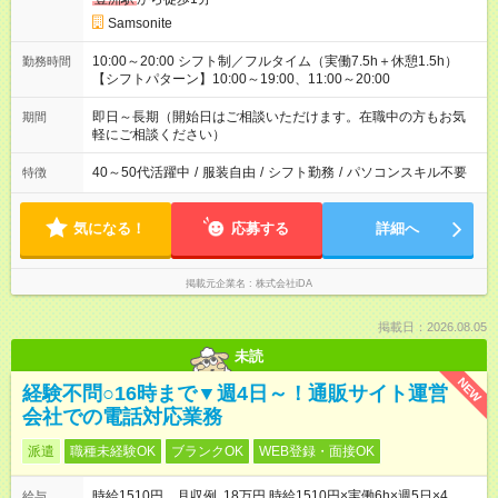
Samsonite
10:00～20:00 シフト制／フルタイム（実働7.5h＋休憩1.5h）
勤務時間
【シフトパターン】10:00～19:00、11:00～20:00
即日～長期（開始日はご相談いただけます。在職中の方もお気
期間
軽にご相談ください）
40～50代活躍中
/
服装自由
/
シフト勤務
/
パソコンスキル不要
特徴
気になる！
応募する
詳細へ
掲載元企業名
株式会社iDA
掲載日：2026.08.05
未読
NEW
経験不問○16時まで▼週4日～！通販サイト運営
会社での電話対応業務
派遣
職種未経験OK
ブランクOK
WEB登録・面接OK
時給1510円 月収例 18万円 時給1510円×実働6h×週5日×4
給与