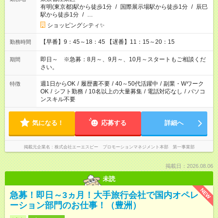
有明(東京都)駅から徒歩1分
/
国際展示場駅から徒歩1分
/
辰巳
駅から徒歩1分
/
…
ショッピングシティ✨
【早番】9：45～18：45 【遅番】11：15～20：15
勤務時間
即日～ ※急募：8月～、9月～、10月～スタートもご相談くだ
期間
さい。
週1日からOK
/
履歴書不要
/
40～50代活躍中
/
副業・Wワーク
特徴
OK
/
シフト勤務
/
10名以上の大量募集
/
電話対応なし
/
パソコ
ンスキル不要
気になる！
応募する
詳細へ
掲載元企業名
株式会社エーエスピー プロモーションマネジメント本部 第一事業部
掲載日：2026.08.06
未読
NEW
急募！即日～3ヵ月！大手旅行会社で国内オペレ
ーション部門のお仕事！（豊洲）