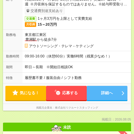
週 ※月収例を保証するものではありません。※給与即受取りサ
ービス利用可（利用条件有）
交通費別途支給あり
1ヶ月3万円を上限として実費支給
交通費
15～20万円
月収例
東京都江東区
勤務地
豊洲駅
から徒歩7分
アウトソーシング・テレマ－ケティング
09:00-16:00（休憩60分）実働6時間（残業少なめ！）
勤務時間
即日～長期 ※開始日相談OK
期間
履歴書不要
/
服装自由
/
シフト勤務
特徴
気になる！
応募する
詳細へ
掲載元企業名
株式会社リクルートスタッフィング
掲載日：2026.08.05
未読