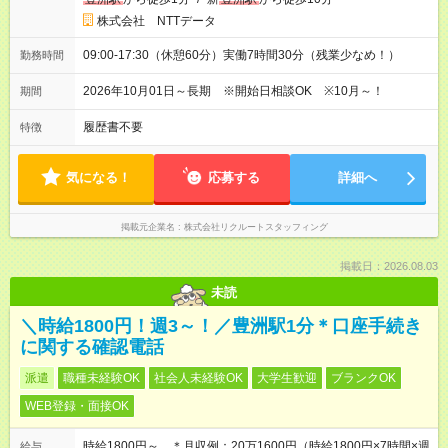
株式会社 NTTデータ
09:00-17:30（休憩60分）実働7時間30分（残業少なめ！）
勤務時間
2026年10月01日～長期 ※開始日相談OK ※10月～！
期間
履歴書不要
特徴
気になる！
応募する
詳細へ
掲載元企業名
株式会社リクルートスタッフィング
掲載日：2026.08.03
未読
＼時給1800円！週3～！／豊洲駅1分＊口座手続き
に関する確認電話
派遣
職種未経験OK
社会人未経験OK
大学生歓迎
ブランクOK
WEB登録・面接OK
時給1800円～ ＊月収例：20万1600円（時給1800円×7時間×週
給与