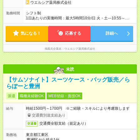
「
豊洲駅
」直結）
ウエルシア薬局株式会社
シフト制
勤務時間
1日あたりの実働時間：最大5時間10分/日 火・土---10:55～
14:05 ☆週2日の勤務 火・土・日---16:55～22:05 ☆週3日の勤務
気になる！
応募する
詳細へ
掲載元企業名
ウエルシア薬局株式会社
未読
【サムソナイト】スーツケース・バッグ販売／ら
らぽーと豊洲
派遣
職種未経験OK
WEB登録・面接OK
時給1500円～1700円 ※ご経験・スキルにより考慮致します
給与
交通費別途支給あり
交通費全額支給（規定あり）
交通費
東京都江東区
勤務地
豊洲駅
から徒歩1分