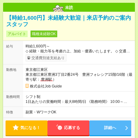
未読
【時給1,600円】未経験大歓迎｜来店予約のご案内
スタッフ
アルバイト
職種未経験OK
時給1,600円～
給与
◇ 経験・能力等を考慮の上、加給・優遇いたします。 ◇ 交通費
別途支給 【試用期間】試用期間なし
交通費別途支給あり
東京都江東区
勤務地
東京都江東区豊洲3丁目2番24号 豊洲フォレシア15階/16階（最
寄り駅：
豊洲駅
）
株式会社Job Guide
シフト制
勤務時間
1日あたりの実働時間：最大8時間/日 《勤務時間》 10:00～
19:00（休憩１時間）
副業・WワークOK
特徴
気になる！
応募する
詳細へ