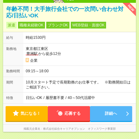
NEW
年齢不問！大手旅行会社での一次問い合わせ対
応/日払いOK
派遣
職種未経験OK
ブランクOK
WEB登録・面接OK
時給1530円
給与
東京都江東区
勤務地
豊洲駅
から徒歩12分
企業
09:15～18:00
勤務時間
10月スタート予定で長期勤務のお仕事です。 ※勤務開始日は
期間
ご相談下さい。
日払いOK
/
履歴書不要
/
40～50代活躍中
特徴
気になる！
応募する
詳細へ
掲載元企業名
株式会社綜合キャリアオプション オフィスワーク事業部