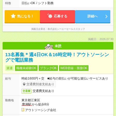
日払いOK
/
シフト勤務
特徴
気になる！
応募する
詳細へ
掲載元企業名
株式会社シーエーセールススタッフ
掲載日：2026.07.30
未読
13名募集＊週4日OK＆16時定時！アウトソーシン
グで電話業務
派遣
職種未経験OK
ブランクOK
WEB登録・面接OK
時給1600円＋交 ■給与の前払いが可能な速払いサービスあり
給与
交通費別途支給あり
交通費支給あり
交通費
東京都江東区
勤務地
豊洲駅
から徒歩8分
アウトソーシング会社