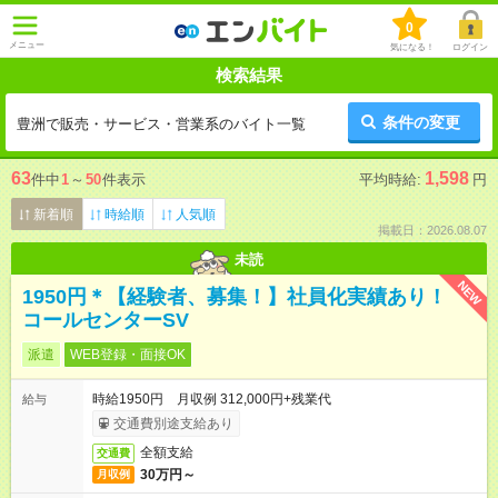
0
メニュー
気になる！
ログイン
検索結果
条件の変更
豊洲で販売・サービス・営業系のバイト一覧
63
1,598
件中
1
～
50
件表示
平均時給:
円
新着順
時給順
人気順
掲載日：2026.08.07
未読
NEW
1950円＊【経験者、募集！】社員化実績あり！
コールセンターSV
派遣
WEB登録・面接OK
時給1950円 月収例 312,000円+残業代
給与
交通費別途支給あり
全額支給
交通費
30万円～
月収例