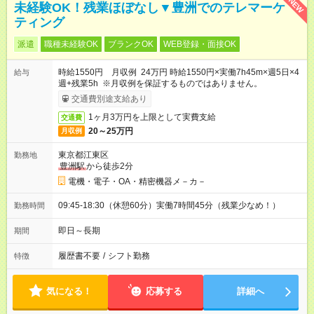
NEW
未経験OK！残業ほぼなし▼豊洲でのテレマーケ
ティング
派遣
職種未経験OK
ブランクOK
WEB登録・面接OK
時給1550円 月収例 24万円 時給1550円×実働7h45m×週5日×4
給与
週+残業5h ※月収例を保証するものではありません。
交通費別途支給あり
1ヶ月3万円を上限として実費支給
交通費
20～25万円
月収例
東京都江東区
勤務地
豊洲駅
から徒歩2分
電機・電子・OA・精密機器メ－カ－
09:45-18:30（休憩60分）実働7時間45分（残業少なめ！）
勤務時間
即日～長期
期間
履歴書不要
/
シフト勤務
特徴
気になる！
応募する
詳細へ