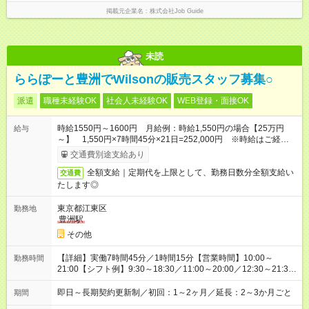
掲載元企業名
株式会社Job Guide
未読
ららぽーと豊洲でWilsonの販売スタッフ募集○
派遣
職種未経験OK
社会人未経験OK
WEB登録・面接OK
時給1550円～1600円 月給例：時給1,550円の場合【25万円
給与
～】 1,550円×7時間45分×21日=252,000円 ※時給はご経験に
より異なります。お問い合わせください。
交通費別途支給あり
全額支給｜定期代を上限として、勤務日数分全額支給い
交通費
たします◎
東京都江東区
勤務地
豊洲駅
その他
【詳細】実働7時間45分／1時間15分【営業時間】10:00～
勤務時間
21:00【シフト例】9:30～18:30／11:00～20:00／12:30～21:30
／など
即日～長期契約更新制／初回：1～2ヶ月／延長：2～3か月ごと
期間