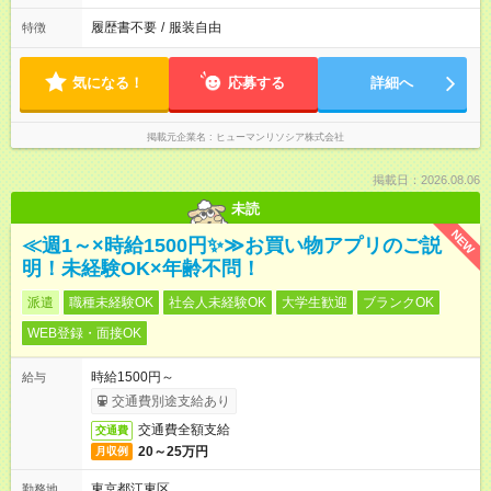
履歴書不要
/
服装自由
特徴
気になる！
応募する
詳細へ
掲載元企業名
ヒューマンリソシア株式会社
掲載日：2026.08.06
未読
NEW
≪週1～×時給1500円✨≫お買い物アプリのご説
明！未経験OK×年齢不問！
派遣
職種未経験OK
社会人未経験OK
大学生歓迎
ブランクOK
WEB登録・面接OK
時給1500円～
給与
交通費別途支給あり
交通費全額支給
交通費
20～25万円
月収例
東京都江東区
勤務地