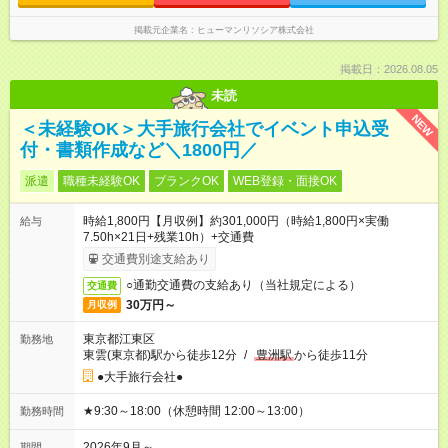
掲載元企業名
ヒューマンリソシア株式会社
掲載日：2026.08.05
未読
NEW
＜未経験OK＞大手旅行会社でイベント申込受
付・書類作成など＼1800円／
派遣
職種未経験OK
ブランクOK
WEB登録・面接OK
時給1,800円【月収例】約301,000円（時給1,800円×実働
給与
7.50h×21日+残業10h）+交通費
交通費別途支給あり
○通勤交通費の支給あり（当社規定による）
交通費
30万円～
月収例
東京都江東区
勤務地
東雲(東京都)駅から徒歩12分
/
豊洲駅
から徒歩11分
●大手旅行会社●
★9:30～18:00（休憩時間 12:00～13:00）
勤務時間
2026年9月～
期間