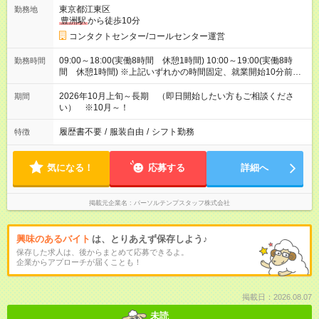
東京都江東区
勤務地
豊洲駅
から徒歩10分
コンタクトセンター/コールセンター運営
09:00～18:00(実働8時間 休憩1時間) 10:00～19:00(実働8時
勤務時間
間 休憩1時間) ※上記いずれかの時間固定、就業開始10分前か
ら朝礼あり
2026年10月上旬～長期 （即日開始したい方もご相談くださ
期間
い） ※10月～！
履歴書不要
/
服装自由
/
シフト勤務
特徴
気になる！
応募する
詳細へ
掲載元企業名
パーソルテンプスタッフ株式会社
興味のあるバイト
は、とりあえず保存しよう♪
保存した求人は、後からまとめて応募できるよ。
企業からアプローチが届くことも！
掲載日：2026.08.07
未読