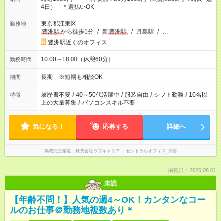
4日） ＊週払いOK
東京都江東区
勤務地
豊洲駅
から徒歩1分
/
新
豊洲駅
/
月島駅
/
…
豊洲駅近くのオフィス
10:00～18:00（休憩60分）
勤務時間
長期 ※短期も相談OK
期間
履歴書不要
/
40～50代活躍中
/
服装自由
/
シフト勤務
/
10名以
特徴
上の大量募集
/
パソコンスキル不要
気になる！
応募する
詳細へ
掲載元企業名
株式会社ラブキャリア セントラルオフィス_渋谷
掲載日：2026.08.01
未読
【年齢不問！】人気の週4～OK！カンタンなコー
ルのお仕事＠勤務地複数あり＊