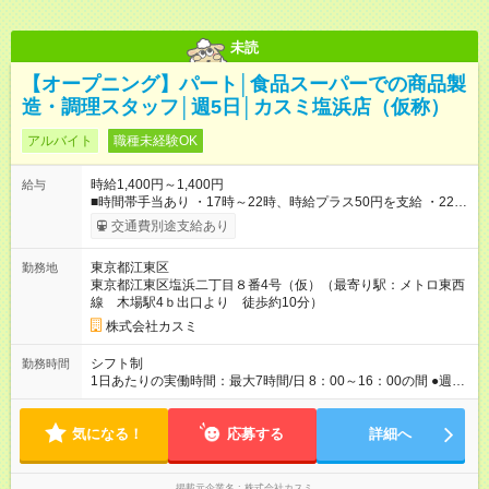
未読
【オープニング】パート│食品スーパーでの商品製
造・調理スタッフ│週5日│カスミ塩浜店（仮称）
アルバイト
職種未経験OK
時給1,400円～1,400円
給与
■時間帯手当あり ・17時～22時、時給プラス50円を支給 ・22時
～8時、時給プラス50円を支給 【試用期間】試用期間なし
交通費別途支給あり
東京都江東区
勤務地
東京都江東区塩浜二丁目８番4号（仮）（最寄り駅：メトロ東西
線 木場駅4ｂ出口より 徒歩約10分）
株式会社カスミ
シフト制
勤務時間
1日あたりの実働時間：最大7時間/日 8：00～16：00の間 ●週5
日/6～7時間勤務 ●シフトによる週2日休み ●シフト制（フルタイ
ム勤務） ※ 土日・祝日も勤務できる方歓迎！
気になる！
応募する
詳細へ
掲載元企業名
株式会社カスミ