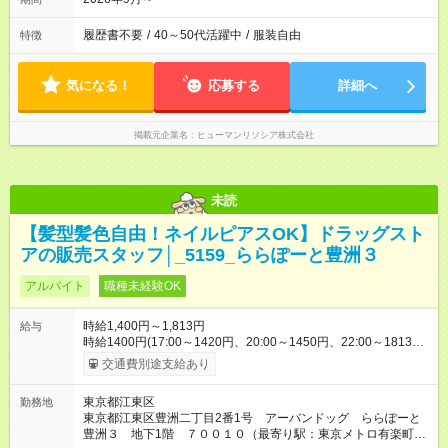
履歴書不要
/
40～50代活躍中
/
服装自由
特徴
気になる！
応募する
詳細へ
掲載元企業名
ヒューマンリソシア株式会社
未読
【髪型髪色自由！ネイルピアスOK】ドラッグスト
アの販売スタッフ│_5159_ららぽーと豊洲３
アルバイト
職種未経験OK
時給1,400円～1,813円
給与
時給1400円(17:00～1420円、20:00～1450円、22:00～1813円)
※深夜割増含む ※高校卒業以上 昇格に応じて＋20～200円昇給
交通費別途支給あり
あり （大学生は＋20円まで） ※高校生は対象外 試用期間あり：
入社日から3ヶ月間／本採用と待遇は変わりません。 【試用期
東京都江東区
勤務地
間】試用期間あり 試用期間の長さ：3ヶ月 雇用形態、給与は本
東京都江東区豊洲二丁目2番1号 アーバンドッグ ららぽーと
採用時と同じです。
豊洲３ 地下1階 ７００１０（最寄り駅：東京メトロ有楽町線