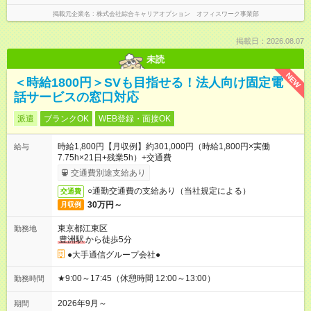
掲載元企業名
株式会社綜合キャリアオプション オフィスワーク事業部
掲載日：2026.08.07
未読
NEW
＜時給1800円＞SVも目指せる！法人向け固定電
話サービスの窓口対応
派遣
ブランクOK
WEB登録・面接OK
時給1,800円【月収例】約301,000円（時給1,800円×実働
給与
7.75h×21日+残業5h）+交通費
交通費別途支給あり
○通勤交通費の支給あり（当社規定による）
交通費
30万円～
月収例
東京都江東区
勤務地
豊洲駅
から徒歩5分
●大手通信グループ会社●
★9:00～17:45（休憩時間 12:00～13:00）
勤務時間
2026年9月～
期間