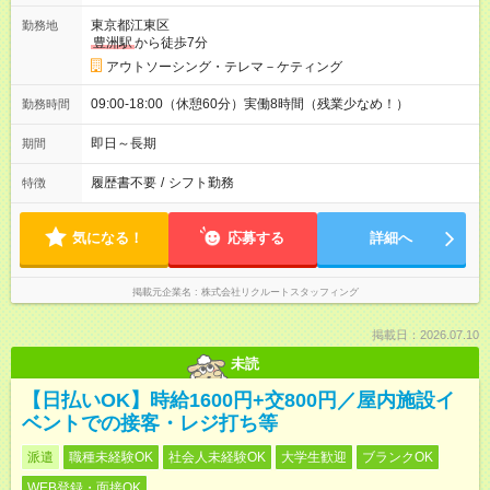
東京都江東区
勤務地
豊洲駅
から徒歩7分
アウトソーシング・テレマ－ケティング
09:00-18:00（休憩60分）実働8時間（残業少なめ！）
勤務時間
即日～長期
期間
履歴書不要
/
シフト勤務
特徴
気になる！
応募する
詳細へ
掲載元企業名
株式会社リクルートスタッフィング
掲載日：2026.07.10
未読
【日払いOK】時給1600円+交800円／屋内施設イ
ベントでの接客・レジ打ち等
派遣
職種未経験OK
社会人未経験OK
大学生歓迎
ブランクOK
WEB登録・面接OK