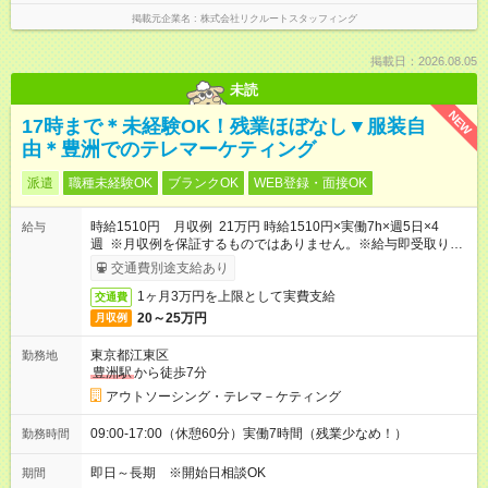
掲載元企業名
株式会社リクルートスタッフィング
掲載日：2026.08.05
未読
NEW
17時まで＊未経験OK！残業ほぼなし▼服装自
由＊豊洲でのテレマーケティング
派遣
職種未経験OK
ブランクOK
WEB登録・面接OK
時給1510円 月収例 21万円 時給1510円×実働7h×週5日×4
給与
週 ※月収例を保証するものではありません。※給与即受取りサ
ービス利用可（利用条件有）
交通費別途支給あり
1ヶ月3万円を上限として実費支給
交通費
20～25万円
月収例
東京都江東区
勤務地
豊洲駅
から徒歩7分
アウトソーシング・テレマ－ケティング
09:00-17:00（休憩60分）実働7時間（残業少なめ！）
勤務時間
即日～長期 ※開始日相談OK
期間