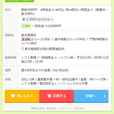
時給1600円 ●昇給あり ●日払い制 ●前払い制度あり（稼働分・
給与
最大90%）
交通費別途支給あり
一部支給 ※1日800円
交通費
東京都港区
勤務地
豊洲駅
からバス18分
/
越中島駅からバス34分
/
門前仲町駅か
らバス38分
東京都港区台場の商業施設内
シフト勤務 / 一部残業あり ＜シフト例＞ 平日11:00～20:00 土日
勤務時間
祝11:00～21:00
最大8月末までの短期（3か月以内）
期間
日払いOK
/
履歴書不要
/
40～50代活躍中
/
副業・WワークOK
/
特徴
シフト勤務
/
電話対応なし
/
パソコンスキル不要
気になる！
応募する
詳細へ
掲載元企業名
株式会社ハンズキャリア 東京支店