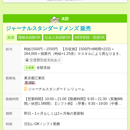
未読
ジャーナルスタンダードメンズ 販売
派遣
職種未経験OK
社会人未経験OK
WEB登録・面接OK
時給1500円～1550円 【月収例】1500円×8時間×22日＝
給与
264,000＋残業代（時給×1.25倍）※スキルにより異なります。
交通費別途支給あり
全額支給
交通費
東京都江東区
勤務地
豊洲駅
ジャーナルスタンダード レリューム
【営業時間】10:00～21:00【勤務時間】9:30～21:30（実働8時
勤務時間
間／休憩1.5時間）【シフト例】（早番）9:30～19:00（中番）
11:00～20:30（遅番）11:30～21:30
即日～1ヶ月もしくは2ヶ月毎の更新制
期間
日払いOK
/
シフト勤務
特徴