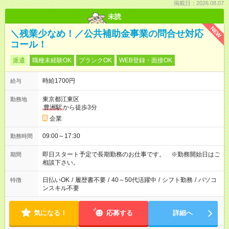
掲載日：2026.08.07
未読
NEW
＼残業少なめ！／公共補助金事業の問合せ対応
コール！
派遣
職種未経験OK
ブランクOK
WEB登録・面接OK
時給1700円
給与
東京都江東区
勤務地
豊洲駅
から徒歩3分
企業
09:00～17:30
勤務時間
即日スタート予定で長期勤務のお仕事です。 ※勤務開始日はご
期間
相談下さい。
日払いOK
/
履歴書不要
/
40～50代活躍中
/
シフト勤務
/
パソコ
特徴
ンスキル不要
気になる！
応募する
詳細へ