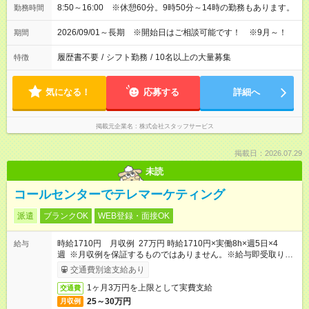
8:50～16:00 ※休憩60分。9時50分～14時の勤務もあります。
勤務時間
2026/09/01～長期 ※開始日はご相談可能です！ ※9月～！
期間
履歴書不要
/
シフト勤務
/
10名以上の大量募集
特徴
気になる！
応募する
詳細へ
掲載元企業名
株式会社スタッフサービス
掲載日：2026.07.29
未読
コールセンターでテレマーケティング
派遣
ブランクOK
WEB登録・面接OK
時給1710円 月収例 27万円 時給1710円×実働8h×週5日×4
給与
週 ※月収例を保証するものではありません。※給与即受取りサ
ービス利用可（利用条件有）
交通費別途支給あり
1ヶ月3万円を上限として実費支給
交通費
25～30万円
月収例