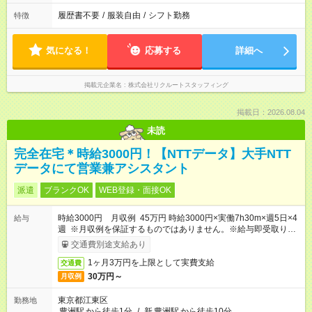
履歴書不要
/
服装自由
/
シフト勤務
特徴
気になる！
応募する
詳細へ
掲載元企業名
株式会社リクルートスタッフィング
掲載日：2026.08.04
未読
完全在宅＊時給3000円！【NTTデータ】大手NTT
データにて営業兼アシスタント
派遣
ブランクOK
WEB登録・面接OK
時給3000円 月収例 45万円 時給3000円×実働7h30m×週5日×4
給与
週 ※月収例を保証するものではありません。※給与即受取りサ
ービス利用可（利用条件有）
交通費別途支給あり
1ヶ月3万円を上限として実費支給
交通費
30万円～
月収例
東京都江東区
勤務地
豊洲駅
から徒歩1分
/
新
豊洲駅
から徒歩10分