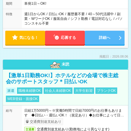
単発1日～OK!
期間
週1日からOK
/
日払いOK
/
履歴書不要
/
40～50代活躍中
/
副
特徴
業・WワークOK
/
服装自由
/
シフト勤務
/
電話対応なし
/
パソ
コンスキル不要
気になる！
応募する
詳細へ
掲載日：2026.08.06
未読
【激単1日勤務OK!】ホテルなどの会場で株主総
会のサポートスタッフ＊日払いOK
派遣
職種未経験OK
社会人未経験OK
大学生歓迎
ブランクOK
WEB登録・面接OK
日給1万5000円～※実働5時間で日給7000円のお仕事もありま
給与
す ◆日払い・週払いOK！（規定あり）◆お仕事によって日給
も異なります
交通費別途支給あり
交通費別途支給あり(勤務地により異なります)
交通費