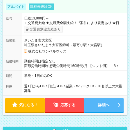
アルバイト
職種未経験OK
日給13,000円～
給与
＋交通費支給 ★交通費全額支給！ ┗案件により規定あり ★日払
いOK！（規定あり） ┗働いたその日に現金GET♪ お仕事後はコ
交通費別途支給あり
ンビニATMから 日払い分を引き落とせます！ 【試用期間】試
用期間なし
さいたま市大宮区
勤務地
埼玉県さいたま市大宮区錦町（最寄り駅：大宮駅）
株式会社ワンベルウッズ
勤務時間は指定なし
勤務時間
変形労働時間制 想定労働時間160時間/月 【シフト例】 ・8：00
～21：00
単発・1日のみOK
期間
週1日からOK / 日払いOK / 副業・WワークOK / 10名以上の大量
特徴
募集
気になる！
応募する
詳細へ