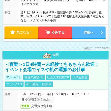
激短1日～OK！ ■もちろん即日スタートもOK！ ■曜日・日数
期間
はアナタ次第！
週1日からOK
/
日払いOK
/
履歴書不要
/
40～50代活躍中
/
副
特徴
業・WワークOK
/
シフト勤務
/
10名以上の大量募集
/
電話対応
なし
/
パソコンスキル不要
気になる！
応募する
詳細へ
掲載日：2026.08.05
未読
＜夜勤＞1日4時間～未経験でももちろん歓迎！
イベント会場でイスや机の運搬のお仕事
アルバイト
職種未経験OK
社会人未経験OK
大学生歓迎
ブランクOK
WEB登録・面接OK
日給：12500円～ 半日：5000円～ ■日払いOK！
給与
交通費別途支給あり
交通費規定支給
交通費