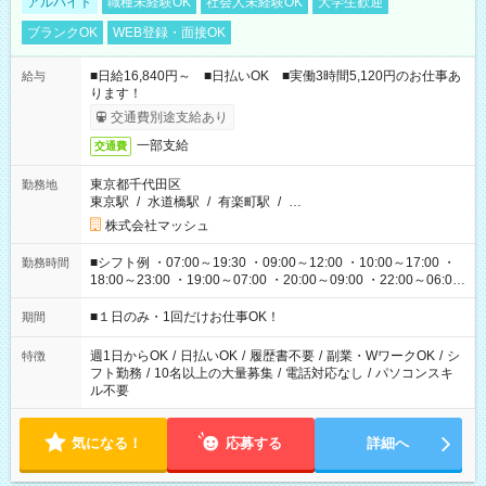
アルバイト
職種未経験OK
社会人未経験OK
大学生歓迎
ブランクOK
WEB登録・面接OK
■日給16,840円～ ■日払いOK ■実働3時間5,120円のお仕事あ
給与
ります！
交通費別途支給あり
一部支給
交通費
東京都千代田区
勤務地
東京駅
/
水道橋駅
/
有楽町駅
/
…
株式会社マッシュ
■シフト例 ・07:00～19:30 ・09:00～12:00 ・10:00～17:00 ・
勤務時間
18:00～23:00 ・19:00～07:00 ・20:00～09:00 ・22:00～06:00
etc ★最短で3時間で5,120円のお仕事から 15時間で2万円近く稼
げるお仕事も！ ご希望のお時間に合わせてご紹介！ ※シフトは
■１日のみ・1回だけお仕事OK！
期間
現場によって異なります。 ※勿論、休憩時間はあるのでご安心
ください！
週1日からOK
/
日払いOK
/
履歴書不要
/
副業・WワークOK
/
シ
特徴
フト勤務
/
10名以上の大量募集
/
電話対応なし
/
パソコンスキ
ル不要
気になる！
応募する
詳細へ