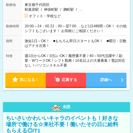
東京都千代田区
勤務地
秋葉原駅
/
神保町駅
/
麹町駅
/
…
オフィス・学校など
20:00～24：00 22：00～翌7:00 …など1日4時間～OK！ その他
勤務時間
シフトもございます！ お気軽にご相談ください！
激短1日～OK！ ■もちろん即日スタートもOK！ ■曜日・日数
期間
はアナタ次第！
週1日からOK
/
日払いOK
/
履歴書不要
/
40～50代活躍中
/
副
特徴
業・WワークOK
/
シフト勤務
/
10名以上の大量募集
/
電話対応
なし
/
パソコンスキル不要
気になる！
応募する
詳細へ
未読
ちいさいかわいいキャラのイベントも！好きな
場所で働ける☆来社不要！働いたその日に給料
もらえる◎/T1