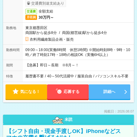
交通費別途支給あり
全額支給
交通費
30万円～
月収例
東京都墨田区
勤務地
両国駅から徒歩8分
/
両国(都営線)駅から徒歩4分
衣料用繊維製品企画・販売
09:00～18:00(実働8時間 休憩1時間) ※開始時刻8時・9時・10
勤務時間
時／終了時刻17時・18時の相談OK（実働6H以上）
【急募】即日～長期 ※8月～！
期間
履歴書不要
/
40～50代活躍中
/
服装自由
/
パソコンスキル不要
特徴
気になる！
応募する
詳細へ
掲載日：2026.08.07
未読
【シフト自由・現金手渡しOK】iPhoneなどス