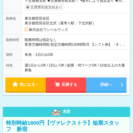
＋交通費支給 ★交通費全額支給！ ┗案件により規定あり ★日払
いOK！（規定あり） ┗働いたその日に現金GET♪ お仕事後はコ
交通費別途支給あり
ンビニATMから 日払い分を引き落とせます！ 【試用期間】試
用期間なし
東京都世田谷区
勤務地
東京都世田谷区北沢（最寄り駅：下北沢駅）
株式会社ワンベルウッズ
勤務時間は指定なし
勤務時間
変形労働時間制 想定労働時間160時間/月 【シフト例】 ・8：00
～21：00
単発・1日のみOK
期間
週1日からOK / 日払いOK / 副業・WワークOK / 10名以上の大量
特徴
募集
気になる！
応募する
詳細へ
未読
特別時給1800円【ヴァレクストラ】短期スタッ
フ 新宿