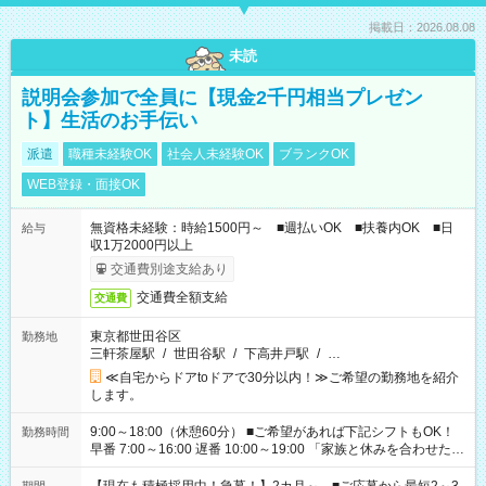
掲載日：2026.08.08
未読
説明会参加で全員に【現金2千円相当プレゼン
ト】生活のお手伝い
派遣
職種未経験OK
社会人未経験OK
ブランクOK
WEB登録・面接OK
無資格未経験：時給1500円～ ■週払いOK ■扶養内OK ■日
給与
収1万2000円以上
交通費別途支給あり
交通費全額支給
交通費
東京都世田谷区
勤務地
三軒茶屋駅
/
世田谷駅
/
下高井戸駅
/
…
≪自宅からドアtoドアで30分以内！≫ご希望の勤務地を紹介
します。
9:00～18:00（休憩60分） ■ご希望があれば下記シフトもOK！
勤務時間
早番 7:00～16:00 遅番 10:00～19:00 「家族と休みを合わせた
い」 「余裕を持って夕飯の準備がしたい」 「できれば残業はし
たくない」 など、ご希望を教えてくださいね。 ※Wワーク希望