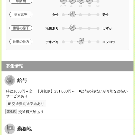
年齢層
20代
30
40
50
60
男女比率
女性
男性
職場の様子
活気あり
しずか
仕事の仕方
テキパキ
コツコツ
募集情報
給与
時給1650円＋交 【月収例】231,000円～ ■給与の前払いが可能な速払い
サービスあり
交通費別途支給あり
交通費支給あり
交通費
勤務地