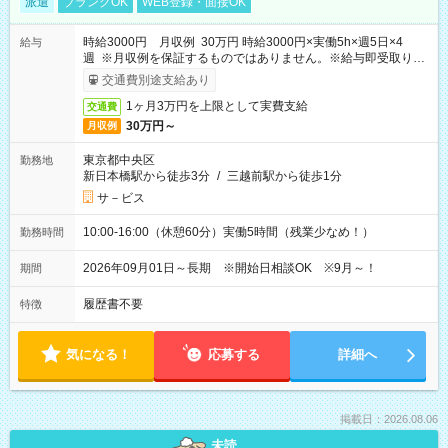
派遣
ブランクOK
WEB登録・面接OK
時給3000円 月収例 30万円 時給3000円×実働5h×週5日×4
給与
週 ※月収例を保証するものではありません。※給与即受取りサ
ービス利用可（利用条件有）
交通費別途支給あり
1ヶ月3万円を上限として実費支給
交通費
30万円～
月収例
東京都中央区
勤務地
新日本橋駅から徒歩3分
/
三越前駅から徒歩1分
サ－ビス
10:00-16:00（休憩60分）実働5時間（残業少なめ！）
勤務時間
2026年09月01日～長期 ※開始日相談OK ※9月～！
期間
履歴書不要
特徴
気になる！
応募する
詳細へ
掲載日：2026.08.06
未読