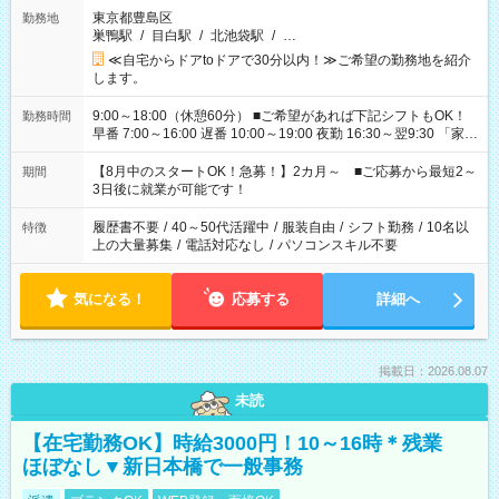
東京都豊島区
勤務地
巣鴨駅
/
目白駅
/
北池袋駅
/
…
≪自宅からドアtoドアで30分以内！≫ご希望の勤務地を紹介
します。
9:00～18:00（休憩60分） ■ご希望があれば下記シフトもOK！
勤務時間
早番 7:00～16:00 遅番 10:00～19:00 夜勤 16:30～翌9:30 「家族
と休みを合わせたい」 「余裕を持って夕飯の準備がしたい」
「できれば残業はしたくない」 など、ご希望を教えてください
【8月中のスタートOK！急募！】2カ月～ ■ご応募から最短2～
期間
ね。 ※Wワーク希望の方へ 今ご覧のお仕事で希望する勤務時間
3日後に就業が可能です！
と、もう1つのお仕事の勤務時間。 合計で週40時間を超える場
合は応募できません。
履歴書不要
/
40～50代活躍中
/
服装自由
/
シフト勤務
/
10名以
特徴
上の大量募集
/
電話対応なし
/
パソコンスキル不要
気になる！
応募する
詳細へ
掲載日：2026.08.07
未読
【在宅勤務OK】時給3000円！10～16時＊残業
ほぼなし▼新日本橋で一般事務