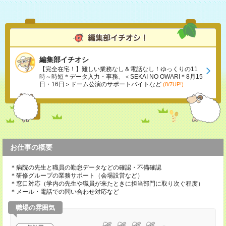
編集部イチオシ
【完全在宅！】難しい業務なし＆電話なし！ゆっくりの11
時～時短＊データ入力・事務、＜SEKAI NO OWARI＊8月15
日・16日＞ドーム公演のサポートバイトなど
(8/7UP!)
お仕事の概要
＊病院の先生と職員の勤怠データなどの確認・不備確認
＊研修グループの業務サポート（会場設営など）
＊窓口対応（学内の先生や職員が来たときに担当部門に取り次ぐ程度）
＊メール・電話での問い合わせ対応など
職場の雰囲気