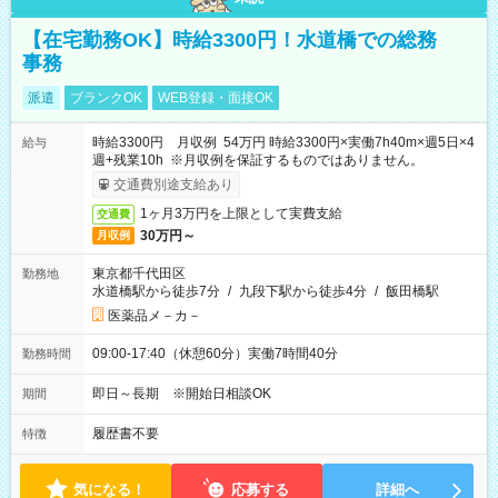
【在宅勤務OK】時給3300円！水道橋での総務
事務
派遣
ブランクOK
WEB登録・面接OK
時給3300円 月収例 54万円 時給3300円×実働7h40m×週5日×4
給与
週+残業10h ※月収例を保証するものではありません。
交通費別途支給あり
1ヶ月3万円を上限として実費支給
交通費
30万円～
月収例
東京都千代田区
勤務地
水道橋駅から徒歩7分
/
九段下駅から徒歩4分
/
飯田橋駅
医薬品メ－カ－
09:00-17:40（休憩60分）実働7時間40分
勤務時間
即日～長期 ※開始日相談OK
期間
履歴書不要
特徴
気になる！
応募する
詳細へ