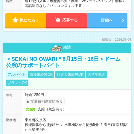
週1日からOK
/
履歴書不要
/
副業・WワークOK
/
シフト勤務
/
特徴
電話対応なし
/
パソコンスキル不要
気になる！
応募する
詳細へ
掲載日：2026.08.04
未読
＜SEKAI NO OWARI＊8月15日・16日＞ドーム
公演のサポートバイト
アルバイト
職種未経験OK
社会人未経験OK
大学生歓迎
ブランクOK
時給1250円～
給与
交通費別途支給あり
支給（規定有り）
交通費
東京都文京区
勤務地
後楽園駅から徒歩5分
/
水道橋駅から徒歩5分
/
春日(東京都)駅
から徒歩7分