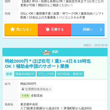
【急募】即日～短期も長期もOK！最短翌月末まで 1か月ごとの
期間
更新が可能！開始日もご相談ください！
日払いOK
/
履歴書不要
/
副業・WワークOK
/
服装自由
/
シフト
特徴
勤務
/
10名以上の大量募集
/
パソコンスキル不要
気になる！
応募する
詳細へ
掲載日：2026.08.08
未読
時給2600円＊ほぼ在宅！週3～4日＆16時迄
OK！補助金申請のサポート業務
派遣
職種未経験OK
ブランクOK
WEB登録・面接OK
時給2600円
給与
交通費別途支給あり
全額支給
交通費
東京都中央区
勤務地
八丁堀(東京都)駅から徒歩2分
/
茅場町駅から徒歩6分