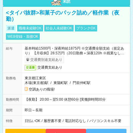
未読
<タイパ抜群>和菓子のパック詰め／軽作業（夜
勤）
派遣
職種未経験OK
社会人未経験OK
ブランクOK
WEB登録・面接OK
基本時給1500円・深夜時給1875円 ※交通費全額支給（規定あ
給与
り） 【月収例】28.5万円（20日勤務＋深夜120h ※残業なしの場
合）
交通費別途支給あり
交通費支給あり
交通費
東京都江東区
勤務地
木場(東京都)駅
/
東陽町駅
/
門前仲町駅
空調ありの職場!
【夜勤】 20:00～翌5:00 休憩60分 [実働]8時間00分
勤務時間
即日～長期
期間
日払いOK
/
履歴書不要
/
電話対応なし
/
パソコンスキル不要
特徴