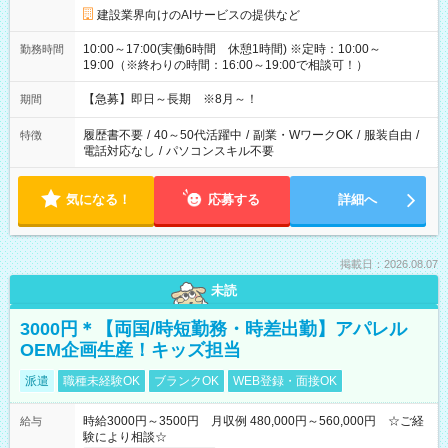
建設業界向けのAIサービスの提供など
10:00～17:00(実働6時間 休憩1時間) ※定時：10:00～
勤務時間
19:00（※終わりの時間：16:00～19:00で相談可！）
【急募】即日～長期 ※8月～！
期間
履歴書不要
/
40～50代活躍中
/
副業・WワークOK
/
服装自由
/
特徴
電話対応なし
/
パソコンスキル不要
気になる！
応募する
詳細へ
掲載日：2026.08.07
未読
3000円＊【両国/時短勤務・時差出勤】アパレル
OEM企画生産！キッズ担当
派遣
職種未経験OK
ブランクOK
WEB登録・面接OK
時給3000円～3500円 月収例 480,000円～560,000円 ☆ご経
給与
験により相談☆