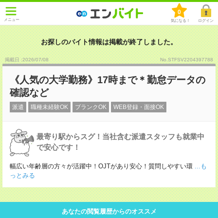
0
メニュー
気になる！
ログイン
お探しのバイト情報は掲載が終了しました。
掲載日 :2026
/
07
/
08
No.STFSV2204397788
《人気の大学勤務》17時まで＊勤怠データの
確認など
派遣
職種未経験OK
ブランクOK
WEB登録・面接OK
最寄り駅からスグ！当社含む派遣スタッフも就業中
で安心です！
幅広い年齢層の方々が活躍中！OJTがあり安心！質問しやすい環
...も
っとみる
あなたの閲覧履歴からのオススメ