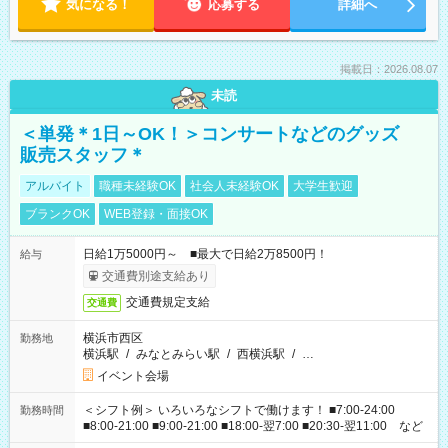
気になる！
応募する
詳細へ
掲載日：2026.08.07
未読
＜単発＊1日～OK！＞コンサートなどのグッズ
販売スタッフ＊
アルバイト
職種未経験OK
社会人未経験OK
大学生歓迎
ブランクOK
WEB登録・面接OK
日給1万5000円～ ■最大で日給2万8500円！
給与
交通費別途支給あり
交通費規定支給
交通費
横浜市西区
勤務地
横浜駅
/
みなとみらい駅
/
西横浜駅
/
…
イベント会場
＜シフト例＞ いろいろなシフトで働けます！ ■7:00-24:00
勤務時間
■8:00-21:00 ■9:00-21:00 ■18:00-翌7:00 ■20:30-翌11:00 など