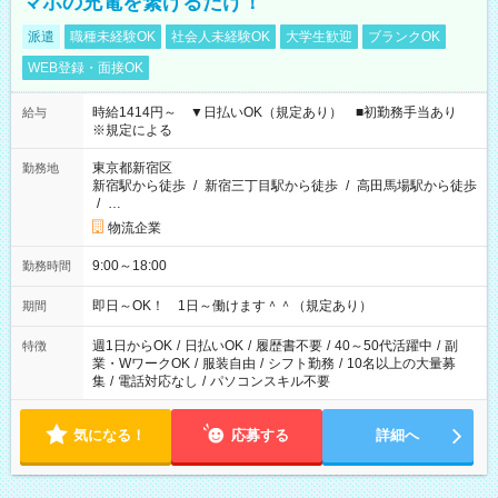
マホの充電を繋げるだけ！
派遣
職種未経験OK
社会人未経験OK
大学生歓迎
ブランクOK
WEB登録・面接OK
時給1414円～ ▼日払いOK（規定あり） ■初勤務手当あり
給与
※規定による
東京都新宿区
勤務地
新宿駅から徒歩
/
新宿三丁目駅から徒歩
/
高田馬場駅から徒歩
/
…
物流企業
9:00～18:00
勤務時間
即日～OK！ 1日～働けます＾＾（規定あり）
期間
週1日からOK
/
日払いOK
/
履歴書不要
/
40～50代活躍中
/
副
特徴
業・WワークOK
/
服装自由
/
シフト勤務
/
10名以上の大量募
集
/
電話対応なし
/
パソコンスキル不要
気になる！
応募する
詳細へ