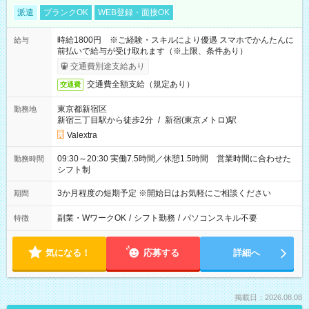
派遣
ブランクOK
WEB登録・面接OK
時給1800円 ※ご経験・スキルにより優遇 スマホでかんたんに
給与
前払いで給与が受け取れます（※上限、条件あり）
交通費別途支給あり
交通費全額支給（規定あり）
交通費
東京都新宿区
勤務地
新宿三丁目駅から徒歩2分
/
新宿(東京メトロ)駅
Valextra
09:30～20:30 実働7.5時間／休憩1.5時間 営業時間に合わせた
勤務時間
シフト制
3か月程度の短期予定 ※開始日はお気軽にご相談ください
期間
副業・WワークOK
/
シフト勤務
/
パソコンスキル不要
特徴
気になる！
応募する
詳細へ
掲載日：2026.08.08