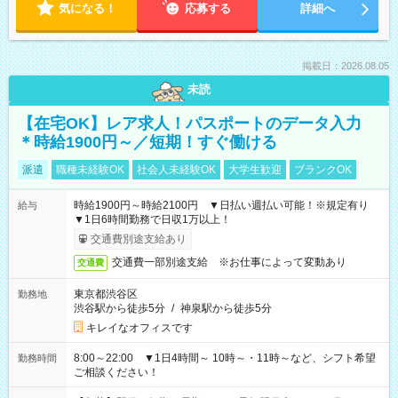
気になる！
応募する
詳細へ
掲載日：2026.08.05
未読
【在宅OK】レア求人！パスポートのデータ入力
＊時給1900円～／短期！すぐ働ける
派遣
職種未経験OK
社会人未経験OK
大学生歓迎
ブランクOK
時給1900円～時給2100円 ▼日払い週払い可能！※規定有り
給与
▼1日6時間勤務で日収1万以上！
交通費別途支給あり
交通費一部別途支給 ※お仕事によって変動あり
交通費
東京都渋谷区
勤務地
渋谷駅から徒歩5分
/
神泉駅から徒歩5分
キレイなオフィスです
8:00～22:00 ▼1日4時間～ 10時～・11時～など、シフト希望
勤務時間
ご相談ください！