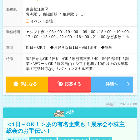
東京都江東区
勤務地
豊洲駅
/
東陽町駅
/
亀戸駅
/
…
イベント会場
▼シフト例 ・08：00～19：00 ・09：00～18：00 ・10：00～
勤務時間
17：00 ・13：00～22：00 ・16：00～21：00 など多数！ ※お
仕事により勤務時間が異なります
即日～OK！ ◆お好きな日1日～働けます ◆急募
期間
週1日からOK
/
日払いOK
/
履歴書不要
/
40～50代活躍中
/
副
特徴
業・WワークOK
/
服装自由
/
シフト勤務
/
10名以上の大量募
集
/
電話対応なし
/
パソコンスキル不要
気になる！
応募する
詳細へ
掲載日：2026.08.08
未読
＜1日～OK！＞あの有名企業も！展示会や株主
総会のお手伝い！