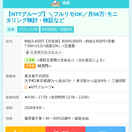
未読
【NTTグループ】＼フルリモOK／月56万↑モニ
タリング検討・検証など
派遣
ブランクOK
WEB登録・面接OK
時給3,400円【月収例】約569,000円（時給3,400円×実働
給与
7.50h×21日+残業10h）+交通費
交通費別途支給あり
○通勤交通費の支給あり（当社規定による）
交通費
30万円～
月収例
東京都千代田区
勤務地
大手町(東京都)駅から徒歩2分
/
東京駅から徒歩8分
/
三越前駅
●NTTグループ●
★9:00～17:30（休憩時間 12:00～13:00）
勤務時間
2026年9月～
期間
履歴書不要
/
40～50代活躍中
/
服装自由
特徴