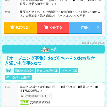
【現在も積極採用中！急募！】2カ月～ ■ご応募から最短2～3
期間
の方へ 今ご覧のお仕事で希望する勤務時間と、もう1つのお仕事
日後の就業も相談可能です！
の勤務時間。 合計で週40時間を超える場合は応募できません。
履歴書不要
/
40～50代活躍中
/
服装自由
/
シフト勤務
/
10名以
特徴
上の大量募集
/
電話対応なし
/
パソコンスキル不要
気になる！
応募する
詳細へ
掲載日：2026.08.08
未読
【オープニング募集】おばあちゃんのお散歩付
き添いも仕事の1つ
派遣
職種未経験OK
社会人未経験OK
ブランクOK
WEB登録・面接OK
無資格未経験：時給1500円～ ■週払いOK ■扶養内OK ■日
給与
収1万2000円以上
交通費別途支給あり
交通費全額支給
交通費