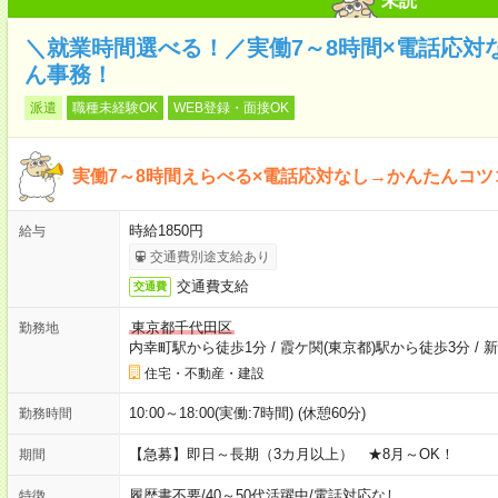
未読
＼就業時間選べる！／実働7～8時間×電話応対な
ん事務！
派遣
職種未経験OK
WEB登録・面接OK
実働7～8時間えらべる×電話応対なし→かんたんコツ
時給1850円
給与
交通費別途支給あり
交通費支給
交通費
東京都千代田区
勤務地
内幸町駅から徒歩1分
/
霞ケ関(東京都)駅から徒歩3分
/
新
住宅・不動産・建設
10:00～18:00(実働:7時間) (休憩60分)
勤務時間
【急募】即日～長期（3カ月以上） ★8月～OK！
期間
履歴書不要
/
40～50代活躍中
/
電話対応なし
特徴