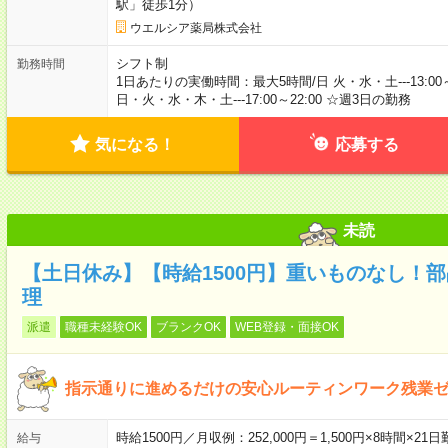
駅」徒歩1分）
ウエルシア薬局株式会社
シフト制
勤務時間
1日あたりの実働時間：最大5時間/日 火・水・土---13:00～17:
日・火・水・木・土---17:00～22:00 ☆週3日の勤務
気になる！
応募する
未読
【土日休み】【時給1500円】重いものなし！
理
派遣
職種未経験OK
ブランクOK
WEB登録・面接OK
指示通りに進めるだけの安心ルーティンワーク残業
時給1500円／月収例：252,000円＝1,500円×8時間×
給与