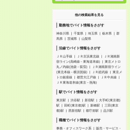
他の検索結果を見る
勤務地でバイト情報をさがす
神奈川県
千葉県
埼玉県
栃木県
群
馬県
茨城県
山梨県
沿線でバイト情報をさがす
ＪＲ山手線
ＪＲ京浜東北線
ＪＲ湘南新
宿ライン(高崎線－東海道本線)
東京メトロ
丸ノ内線(池袋－荻窪)
ＪＲ湘南新宿ライン
(東北本線－横須賀線)
ＪＲ総武線
東京メ
トロ銀座線
都営大江戸線
ＪＲ中央線
ＪＲ東海道本線(東京－熱海)
駅でバイト情報をさがす
東京駅
渋谷駅
新宿駅
大手町(東京都)
駅
田町(東京都)駅
新橋駅
三田(東京
都)駅
西新宿駅
都庁前駅
品川駅
職種でバイト情報をさがす
事務・オフィスワーク系
販売・サービス・