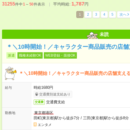
1,787
31255
平均時給:
円
件中
1
～
50
件表示
1
2
3
4
5
次へ
未読
＊＼10時開始！／キャラクター商品販売の店
派遣
職種未経験OK
WEB登録・面接OK
＊＼10時開始！／キャラクター商品販売の店舗支え
時給1680円
給与
交通費別途支給あり
交通費支給
交通費
東京都港区
勤務地
田町(東京都)駅から徒歩7分
/
三田(東京都)駅から徒歩8分
エンタメ