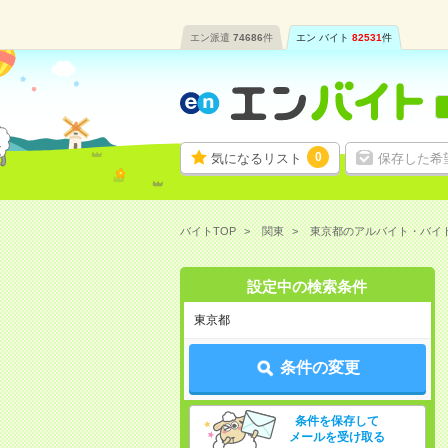
エン派遣
74686
件
エン バイト
82531
件
0
気になるリスト
保存した希
バイトTOP
関東
東京都のアルバイト・バイ
設定中の検索条件
東京都
条件の変更
条件を保存して
メールを受け取る