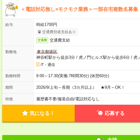
＜電話対応無し×モクモク業務＞一部在宅複数名募集
時給1700円
給与
交通費別途支給あり
交通費支給
交通費
東京都港区
勤務地
神谷町駅から徒歩3分
/
虎ノ門ヒルズ駅から徒歩6分
/
虎
IT・通信
9:00～17:30(実働:7時間30分) (休憩60分)
勤務時間
2026/9/上旬～長期（3カ月以上） ★9月～OK！
期間
履歴書不要
/
服装自由
/
電話対応なし
特徴
気になる！
応募する