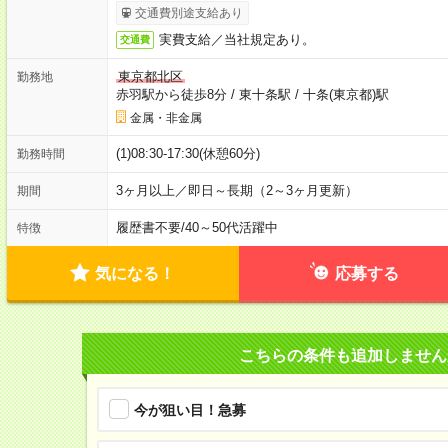
交通費別途支給あり
実費支給／当社規定あり。
交通費
東京都北区
勤務地
赤羽駅から徒歩8分
/
東十条駅
/
十条(東京都)駅
金属・非金属
(1)08:30-17:30(休憩60分)
勤務時間
3ヶ月以上／即日～長期（2～3ヶ月更新）
期間
履歴書不要
/
40～50代活躍中
特徴
気になる！
応募する
こちらの条件も追加しません
今が狙い目！急募