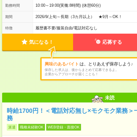
10:00～19:00(実働:8時間) (休憩60分)
勤務時間
2026/9/上旬～長期（3カ月以上） ★9月～OK！
期間
履歴書不要
/
服装自由
/
電話対応なし
特徴
気になる！
応募する
興味のあるバイト
は、とりあえず保存しよう♪
保存した求人は、後からまとめて応募できるよ。
企業からアプローチが届くことも！
未読
時給1700円！＜電話対応無し×モクモク業務
務
派遣
職種未経験OK
WEB登録・面接OK