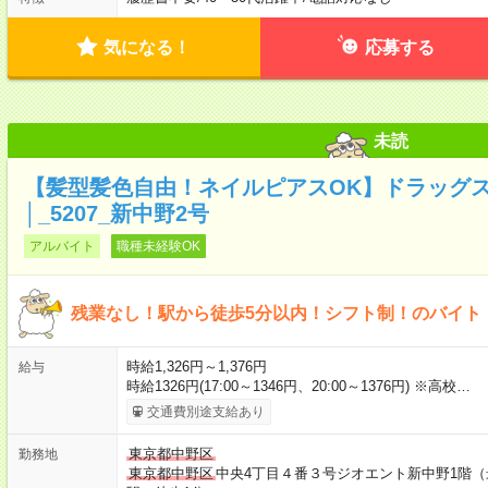
気になる！
応募する
未読
【髪型髪色自由！ネイルピアスOK】ドラッグ
│_5207_新中野2号
アルバイト
職種未経験OK
残業なし！駅から徒歩5分以内！シフト制！のバイト
時給1,326円～1,376円
給与
時給1326円(17:00～1346円、20:00～1376円) ※高校…
交通費別途支給あり
東京都中野区
勤務地
東京都中野区
中央4丁目４番３号ジオエント新中野1階