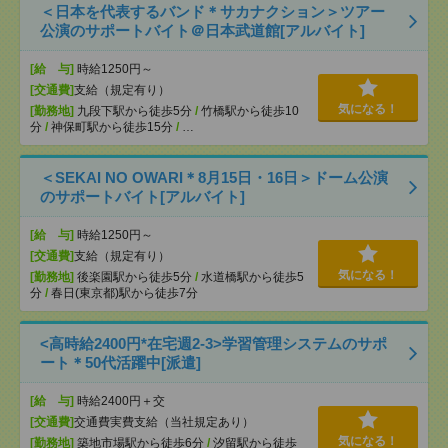
＜日本を代表するバンド＊サカナクション＞ツアー
公演のサポートバイト＠日本武道館[アルバイト]
[給 与]
時給1250円～
[交通費]
支給（規定有り）
気になる！
[勤務地]
九段下駅から徒歩5分
/
竹橋駅から徒歩10
分
/
神保町駅から徒歩15分
/
…
＜SEKAI NO OWARI＊8月15日・16日＞ドーム公演
のサポートバイト[アルバイト]
[給 与]
時給1250円～
[交通費]
支給（規定有り）
気になる！
[勤務地]
後楽園駅から徒歩5分
/
水道橋駅から徒歩5
分
/
春日(東京都)駅から徒歩7分
<高時給2400円*在宅週2-3>学習管理システムのサポ
ート＊50代活躍中[派遣]
[給 与]
時給2400円＋交
[交通費]
交通費実費支給（当社規定あり）
気になる！
[勤務地]
築地市場駅から徒歩6分
/
汐留駅から徒歩