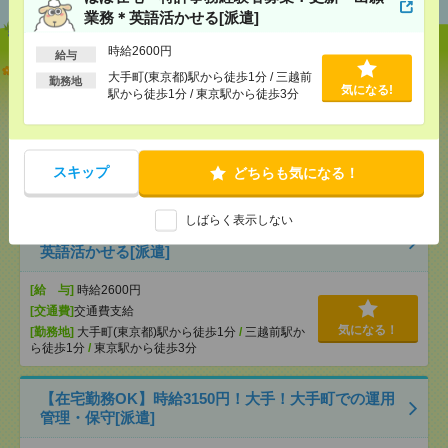
業務＊英語活かせる[派遣]
時給2600円
給与
【オープニング募集】おばあちゃんのお散歩付き添
大手町(東京都)駅から徒歩1分 / 三越前
勤務地
いも仕事の1つ[派遣]
気になる!
駅から徒歩1分 / 東京駅から徒歩3分
[給 与]
無資格未経験：時給1500円～ ■週払い
OK ■扶養内OK ■日収1万2000円以上
[交通費]
交通費全額支給
気になる！
スキップ
どちらも気になる！
[勤務地]
巣鴨駅
/
目白駅
/
北池袋駅
/
…
しばらく表示しない
ほぼ在宅＊特許事務経験者募集！更新・出願業務＊
英語活かせる[派遣]
[給 与]
時給2600円
[交通費]
交通費支給
気になる！
[勤務地]
大手町(東京都)駅から徒歩1分
/
三越前駅か
ら徒歩1分
/
東京駅から徒歩3分
【在宅勤務OK】時給3150円！大手！大手町での運用
管理・保守[派遣]