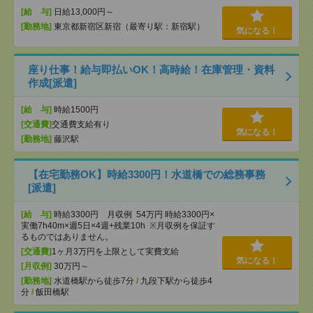
[給 与]
日給13,000円～
[勤務地]
東京都新宿区新宿（最寄り駅：新宿駅）
気になる！
座り仕事！給与即払いOK！高時給！在庫管理・資料
作成[派遣]
[給 与]
時給1500円
[交通費]
交通費支給有り
気になる！
[勤務地]
藤沢駅
【在宅勤務OK】時給3300円！水道橋での総務事務
[派遣]
[給 与]
時給3300円 月収例 54万円 時給3300円×
実働7h40m×週5日×4週+残業10h ※月収例を保証す
るものではありません。
[交通費]
1ヶ月3万円を上限として実費支給
気になる！
[月収例]
30万円～
[勤務地]
水道橋駅から徒歩7分
/
九段下駅から徒歩4
分
/
飯田橋駅