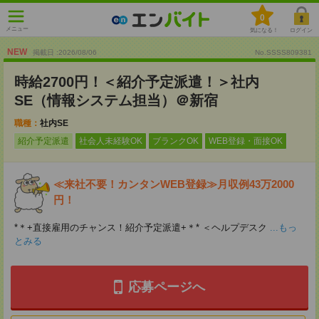
0
メニュー
気になる！
ログイン
NEW
掲載日 :2026
/
08
/
06
No.SSSS809381
時給2700円！＜紹介予定派遣！＞社内
SE（情報システム担当）＠新宿
職種：
社内SE
紹介予定派遣
社会人未経験OK
ブランクOK
WEB登録・面接OK
≪来社不要！カンタンWEB登録≫月収例43万2000
円！
*＊+直接雇用のチャンス！紹介予定派遣+＊* ＜ヘルプデスク
...もっ
とみる
応募ページへ