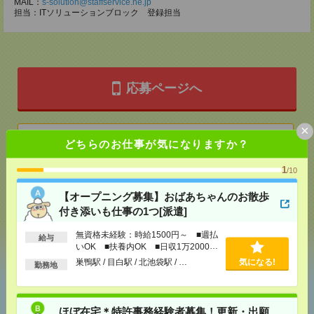
MAIL：
s-solution@staffservice.ne.jp
担当：ITソリューションブロック 登録担当
応募ページへ
×
気になる！
どちらのお仕事が気になりますか？
1
/10
メール
LINE
で送る
で送る
【オープニング募集】おばあちゃんのお散歩
付き添いも仕事の1つ[派遣]
シェア
ツイート
ブックマーク
無資格未経験：時給1500円～ ■週払
給与
いOK ■扶養内OK ■日収1万2000円
以上
巣鴨駅 / 目白駅 / 北池袋駅 / …
気になる!
勤務地
あなたの閲覧履歴からの
おすすめ
ほぼ在宅＊特許事務経験者募集！更新・出願