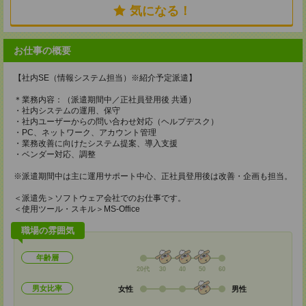
気になる！
お仕事の概要
【社内SE（情報システム担当）※紹介予定派遣】
＊業務内容：（派遣期間中／正社員登用後 共通）
・社内システムの運用、保守
・社内ユーザーからの問い合わせ対応（ヘルプデスク）
・PC、ネットワーク、アカウント管理
・業務改善に向けたシステム提案、導入支援
・ベンダー対応、調整
※派遣期間中は主に運用サポート中心、正社員登用後は改善・企画も担当。
＜派遣先＞ソフトウェア会社でのお仕事です。
＜使用ツール・スキル＞MS-Office
職場の雰囲気
年齢層
20代
30
40
50
60
男女比率
女性
男性