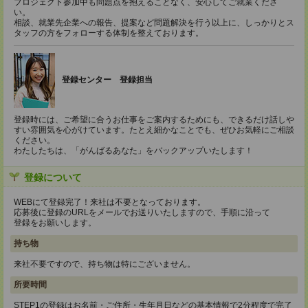
プロジェクト参加中も問題点を抱えることなく、安心してご就業くださ
い。
相談、就業先企業への報告、提案など問題解決を行う以上に、しっかりとス
タッフの方をフォローする体制を整えております。
登録センター 登録担当
登録時には、ご希望に合うお仕事をご案内するためにも、できるだけ話しや
すい雰囲気を心がけています。たとえ細かなことでも、ぜひお気軽にご相談
ください。
わたしたちは、「がんばるあなた」をバックアップいたします！
登録について
WEBにて登録完了！来社は不要となっております。
応募後に登録のURLをメールでお送りいたしますので、手順に沿って
登録をお願いします。
持ち物
来社不要ですので、持ち物は特にございません。
所要時間
STEP1の登録はお名前・ご住所・生年月日などの基本情報で2分程度で完了