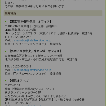
します。
その後、職務経歴や細かな希望条件を伺います。
登録場所
【東京/日本橋/千代田 オフィス】
〒101-0022 東京都千代田区神田練塀町85
JEBL秋葉原スクエア9階
JR・つくばエクスプレス・東京メトロ日比谷線・秋葉原駅 徒歩4分
TEL：0120-855-242
MAIL：
s-solution@staffservice.ne.jp
担当：ITソリューションブロック 登録担当
【渋谷／東京中央／東京広域 オフィス】
東京都新宿区西新宿1-6-1 新宿エルタワー6階
地下鉄各線・京王線・小田急線新宿駅西口方面 徒歩3分
TEL：0120-855-242
MAIL：
s-solution@staffservice.ne.jp
担当：ITソリューションブロック 登録担当
【横浜オフィス】
〒220-8109
神奈川県横浜市西区みなとみらい2-2-1
横浜ランドマークタワー13F
みなとみらい線【みなとみらい駅】より徒歩3分
JR各線,横浜市営地下鉄線【桜木町駅】より動く歩道で徒歩5分
TEL：0120-958-653