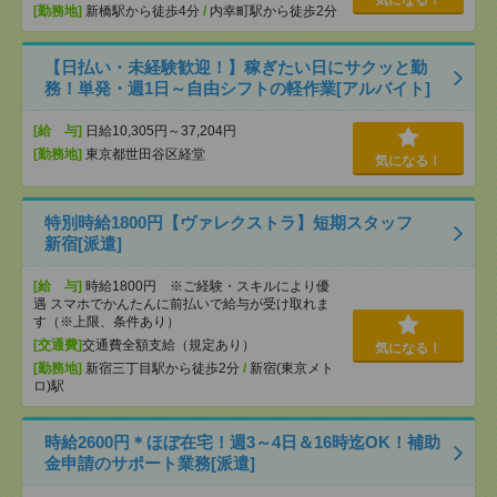
気になる！
[勤務地]
新橋駅から徒歩4分
/
内幸町駅から徒歩2分
【日払い・未経験歓迎！】稼ぎたい日にサクッと勤
務！単発・週1日～自由シフトの軽作業[アルバイト]
[給 与]
日給10,305円～37,204円
[勤務地]
東京都世田谷区経堂
気になる！
特別時給1800円【ヴァレクストラ】短期スタッフ
新宿[派遣]
[給 与]
時給1800円 ※ご経験・スキルにより優
遇 スマホでかんたんに前払いで給与が受け取れま
す（※上限、条件あり）
[交通費]
交通費全額支給（規定あり）
気になる！
[勤務地]
新宿三丁目駅から徒歩2分
/
新宿(東京メト
ロ)駅
時給2600円＊ほぼ在宅！週3～4日＆16時迄OK！補助
金申請のサポート業務[派遣]