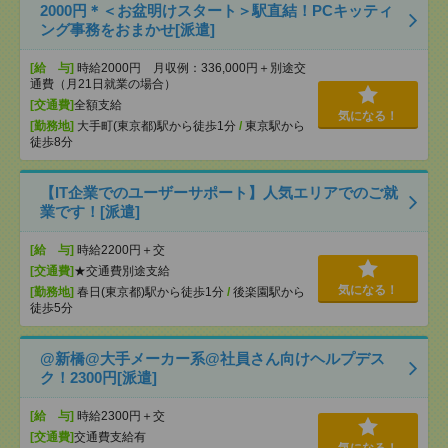
2000円＊＜お盆明けスタート＞駅直結！PCキッティ
ング事務をおまかせ[派遣]
[給 与]
時給2000円 月収例：336,000円＋別途交
通費（月21日就業の場合）
[交通費]
全額支給
気になる！
[勤務地]
大手町(東京都)駅から徒歩1分
/
東京駅から
徒歩8分
【IT企業でのユーザーサポート】人気エリアでのご就
業です！[派遣]
[給 与]
時給2200円＋交
[交通費]
★交通費別途支給
気になる！
[勤務地]
春日(東京都)駅から徒歩1分
/
後楽園駅から
徒歩5分
@新橋@大手メーカー系@社員さん向けヘルプデス
ク！2300円[派遣]
[給 与]
時給2300円＋交
[交通費]
交通費支給有