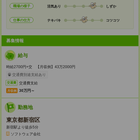
職場の様子
活気あり
しずか
仕事の仕方
テキパキ
コツコツ
募集情報
給与
時給2700円+交 【月収例】43万2000円
交通費別途支給あり
交通費支給
交通費
30万円～
月収例
勤務地
東京都新宿区
新宿駅より徒歩5分
ソフトウェア会社