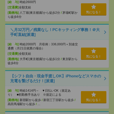
[給 与]
時給2600円
[交通費]
全額支給
気になる！
[勤務地]
八丁堀(東京都)駅から徒歩2分
/
茅場町駅か
ら徒歩6分
＼月32万円／残業なし！PCキッティング事務！＠大
手町直結[派遣]
[給 与]
時給2000円 月収例：336,000円＋別途交
通費（月21日就業の場合）
[交通費]
全額支給
気になる！
[勤務地]
大手町(東京都)駅から徒歩1分
/
東京駅から
徒歩8分
【シフト自由・現金手渡しOK】iPhoneなどスマホの
充電を繋げるだけ！[派遣]
[給 与]
時給1414円～ ▼日払いOK（規定あ
り） ■初勤務手当あり ※規定による
[勤務地]
新宿駅から徒歩
/
新宿三丁目駅から徒歩
/
気になる！
高田馬場駅から徒歩
/
…