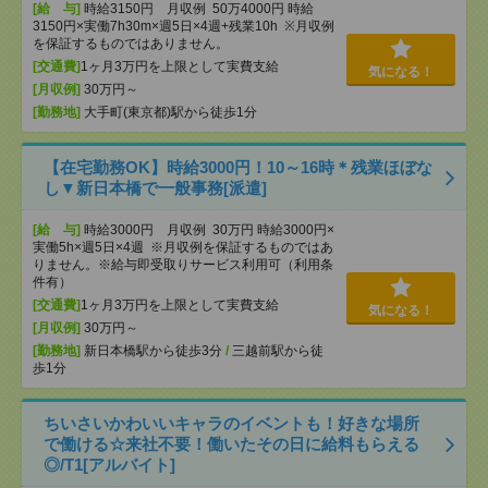
[給 与]
時給3150円 月収例 50万4000円 時給
3150円×実働7h30m×週5日×4週+残業10h ※月収例
を保証するものではありません。
[交通費]
1ヶ月3万円を上限として実費支給
気になる！
[月収例]
30万円～
[勤務地]
大手町(東京都)駅から徒歩1分
【在宅勤務OK】時給3000円！10～16時＊残業ほぼな
し▼新日本橋で一般事務[派遣]
[給 与]
時給3000円 月収例 30万円 時給3000円×
実働5h×週5日×4週 ※月収例を保証するものではあ
りません。※給与即受取りサービス利用可（利用条
件有）
[交通費]
1ヶ月3万円を上限として実費支給
気になる！
[月収例]
30万円～
[勤務地]
新日本橋駅から徒歩3分
/
三越前駅から徒
歩1分
ちいさいかわいいキャラのイベントも！好きな場所
で働ける☆来社不要！働いたその日に給料もらえる
◎/T1[アルバイト]