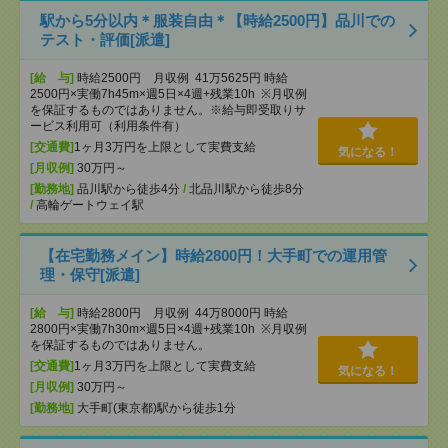
駅から5分以内＊服装自由＊【時給2500円】品川での
テスト・評価[派遣]
[給 与]
時給2500円 月収例 41万5625円 時給
2500円×実働7h45m×週5日×4週+残業10h ※月収例
を保証するものではありません。※給与即受取りサ
ービス利用可（利用条件有）
[交通費]
1ヶ月3万円を上限として実費支給
気になる！
[月収例]
30万円～
[勤務地]
品川駅から徒歩4分
/
北品川駅から徒歩8分
/
高輪ゲートウェイ駅
【在宅勤務メイン】時給2800円！大手町での運用管
理・保守[派遣]
[給 与]
時給2800円 月収例 44万8000円 時給
2800円×実働7h30m×週5日×4週+残業10h ※月収例
を保証するものではありません。
[交通費]
1ヶ月3万円を上限として実費支給
気になる！
[月収例]
30万円～
[勤務地]
大手町(東京都)駅から徒歩1分