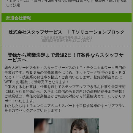
・昇給：年1回 ・賞与：年2回 年俸制の場合は賞与なし ※経験・能力を考慮
して決定
派遣会社情報
株式会社スタッフサービス ＩＴソリューションブロック
労働者派遣事業許可番号:派13-011061
職業紹介事業許可番号:13-ユ-010724
登録から就業決定まで最短2日！IT案件ならスタッフサ
ービスへ
総合人材サービス会社・スタッフサービスのＩＴ・テクニカルワーク専門の
事業部です。ＷＥＢ系の開発業務をはじめ、ネットワーク管理やＳＥ・ＰＧ
などＩＴ・技術系のお仕事を幅広くご案内いたします。登録説明会または
WEB・お電話にて登録完了となります！
ご案内するお仕事は、仕事を通してステップアップできるお仕事や最新技術
に触れられる開発から、スキルに自信のある方向けの高時給案件まで多数！
ご就業後は、専任の営業担当がご相談の対応から問題解決まで、しっかりサ
ポートいたします。
わたしたちはＩＴエンジニアのエキスパートを目指す皆様のキャリアプラン
を全力でバックアップいたします！