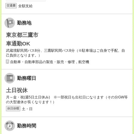
全額支給
交通費
勤務地
東京都三鷹市
車通勤OK
武蔵境駅民間バス8分、三鷹駅民間バス8分（※駐車場はご自身で手配、自
己負担となります。）
自動車・自動車部品の製造・販売・修理，航空機
勤務曜日
土日祝休
月～金・祝(週5日土日休み) ※一部祝日も出社日になります（その分GW等
の大型連休が長くなります！）
土・日
休日休暇
勤務時間