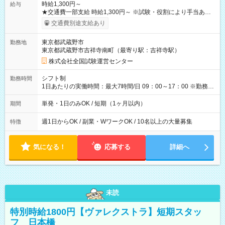
時給1,300円～
給与
★交通費一部支給 時給1,300円～ ※試験・役割により手当あり
※勤務回数により昇給あり 【即給（前払い）オプションあ
交通費別途支給あり
り！】 希望される場合、勤務から1週間ほどで給与の一部を受け
取れます。 ※手数料418円がかかります。 【過去試験日の収入
東京都武蔵野市
勤務地
例】 ・河合塾模擬試験 8:30～17:30（休憩1時間） 時給1,300円
東京都武蔵野市吉祥寺南町（最寄り駅：吉祥寺駅）
×8時間＝日収10,400円＋交通費 ※当日の役割により時給＋100
円の場合あり ・国家試験 7:00～13:30（休憩なし） 時給1,300
株式会社全国試験運営センター
円（役割手当＋100円）×6時間＝日収8,400円＋交通費 【試用期
間】試用期間なし
シフト制
勤務時間
1日あたりの実働時間：最大7時間/日 09：00～17：00 ※勤務時
間は 試験により異なります。
単発・1日のみOK / 短期（1ヶ月以内）
期間
週1日からOK / 副業・WワークOK / 10名以上の大量募集
特徴
気になる！
応募する
詳細へ
未読
特別時給1800円【ヴァレクストラ】短期スタッ
フ 日本橋