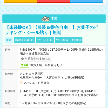
未読
【未経験OK】【服装＆髪色自由！】お菓子のピ
ッキング・シール貼り｜短期
派遣
職種未経験OK
ブランクOK
WEB登録・面接OK
時給1400円／月収例：117,600円＝1,400円×4時間×21日勤務の
給与
場合＋交通費別途支給
交通費別途支給あり
実費支給／当社規定あり。
交通費
さいたま市見沼区
勤務地
七里駅から車6分
/
大宮公園駅
/
大宮(埼玉県)駅
アパレル・日用雑貨
(1)14:00-18:00(休憩0分) (2)14:00-19:00(休憩0分) (3)14:00-
勤務時間
19:30(休憩0分) (4)14:00-20:00(休憩45分) ※お好きな時間が選べ
ます
1ヶ月以上3ヶ月未満／即日～8月末までの期間限定
期間