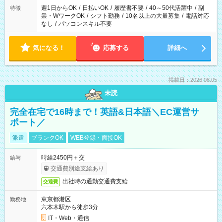
週1日からOK
/
日払いOK
/
履歴書不要
/
40～50代活躍中
/
副
特徴
業・WワークOK
/
シフト勤務
/
10名以上の大量募集
/
電話対応
なし
/
パソコンスキル不要
気になる！
応募する
詳細へ
掲載日：2026.08.05
未読
完全在宅で16時まで！英語&日本語＼EC運営サ
ポート／
派遣
ブランクOK
WEB登録・面接OK
時給2450円＋交
給与
交通費別途支給あり
出社時の通勤交通費支給
交通費
東京都港区
勤務地
六本木駅から徒歩3分
IT・Web・通信