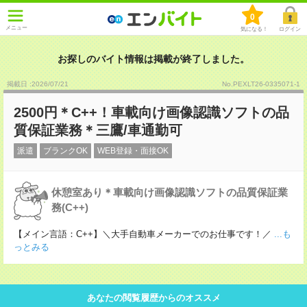
0
メニュー
気になる！
ログイン
お探しのバイト情報は掲載が終了しました。
掲載日 :2026
/
07
/
21
No.PEXLT26-0335071-1
2500円＊C++！車載向け画像認識ソフトの品
質保証業務＊三鷹/車通勤可
派遣
ブランクOK
WEB登録・面接OK
休憩室あり＊車載向け画像認識ソフトの品質保証業
務(C++)
【メイン言語：C++】＼大手自動車メーカーでのお仕事です！／
...も
っとみる
あなたの閲覧履歴からのオススメ