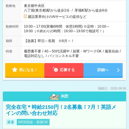
東京都中央区
勤務地
八丁堀(東京都)駅から徒歩2分
/
茅場町駅から徒歩6分
建設業界向けのAIサービスの提供など
10:00～17:00(実働6時間 休憩1時間) ※定時：10:00～
勤務時間
19:00（※終わりの時間：16:00～19:00で相談可！）
【急募】即日～長期 ※8月～！
期間
履歴書不要
/
40～50代活躍中
/
副業・WワークOK
/
服装自由
/
特徴
電話対応なし
/
パソコンスキル不要
気になる！
応募する
詳細へ
掲載日：2026.08.06
未読
完全在宅＊時給2150円！2名募集！7月！英語メ
インの問い合わせ対応
派遣
WEB登録・面接OK