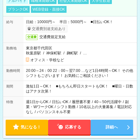
アルバイト
職種未経験OK
社会人未経験OK
大学生歓迎
ブランクOK
WEB登録・面接OK
日給：10000円～ 半日：5000円～ ■日払いOK！
給与
交通費別途支給あり
交通費規定支給
交通費
東京都千代田区
勤務地
秋葉原駅
/
神保町駅
/
麹町駅
/
…
オフィス・学校など
20:00～24：00 22：00～翌7:00 …など1日4時間～OK！ その他
勤務時間
シフトもございます！ お気軽にご相談ください！
激短1日～OK！ ■もちろん即日スタートもOK！ ■曜日・日数
期間
はアナタ次第！
週1日からOK
/
日払いOK
/
履歴書不要
/
40～50代活躍中
/
副
特徴
業・WワークOK
/
シフト勤務
/
10名以上の大量募集
/
電話対応
なし
/
パソコンスキル不要
気になる！
応募する
詳細へ