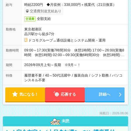
時給2200円 ◆月収例：338,000円＋残業代（21日換算）
給与
交通費別途支給あり
全額支給
交通費
東京都港区
勤務地
品川駅から徒歩7分
ドコモグループ→通信設備とシステム開発・運用
09:00～17:30(実働7時間30分 休憩1時間) 17:00～26:00(実働8
勤務時間
時間 休憩1時間) 02:00～09:30(実働6時間30分 休憩1時間) ※
日勤は就業時間1/夜勤は就業時間2.3を連続で行って頂きます
2026年09月上旬～長期 ※9月～！
期間
履歴書不要
/
40～50代活躍中
/
服装自由
/
シフト勤務
/
パソコ
特徴
ンスキル不要
気になる！
応募する
詳細へ
掲載日：2026.08.06
未読