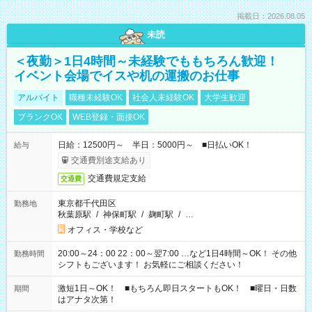
掲載日：2026.08.05
未読
＜夜勤＞1日4時間～未経験でももちろん歓迎！
イベント会場でイスや机の運搬のお仕事
アルバイト
職種未経験OK
社会人未経験OK
大学生歓迎
ブランクOK
WEB登録・面接OK
日給：12500円～ 半日：5000円～ ■日払いOK！
給与
交通費別途支給あり
交通費規定支給
交通費
東京都千代田区
勤務地
秋葉原駅
/
神保町駅
/
麹町駅
/
…
オフィス・学校など
20:00～24：00 22：00～翌7:00 …など1日4時間～OK！ その他
勤務時間
シフトもございます！ お気軽にご相談ください！
激短1日～OK！ ■もちろん即日スタートもOK！ ■曜日・日数
期間
はアナタ次第！