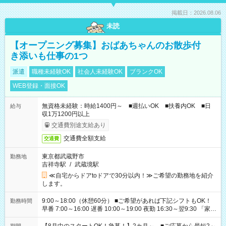
掲載日：2026.08.06
未読
【オープニング募集】おばあちゃんのお散歩付
き添いも仕事の1つ
派遣
職種未経験OK
社会人未経験OK
ブランクOK
WEB登録・面接OK
無資格未経験：時給1400円～ ■週払いOK ■扶養内OK ■日
給与
収1万1200円以上
交通費別途支給あり
交通費全額支給
交通費
東京都武蔵野市
勤務地
吉祥寺駅
/
武蔵境駅
≪自宅からドアtoドアで30分以内！≫ご希望の勤務地を紹介
します。
9:00～18:00（休憩60分） ■ご希望があれば下記シフトもOK！
勤務時間
早番 7:00～16:00 遅番 10:00～19:00 夜勤 16:30～翌9:30 「家族
と休みを合わせたい」 「余裕を持って夕飯の準備がしたい」
「できれば残業はしたくない」 など、ご希望を教えてください