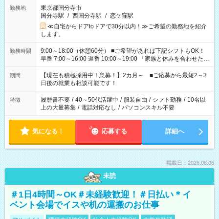
東京都国分寺市
勤務地
国分寺駅
/
西国分寺駅
/
恋ケ窪駅
≪自宅からドアtoドアで30分以内！≫ご希望の勤務地を紹介
します。
9:00～18:00（休憩60分） ■ご希望があれば下記シフトもOK！
勤務時間
早番 7:00～16:00 遅番 10:00～19:00 「家族と休みを合わせた
い」 「余裕を持って夕飯の準備がしたい」 「できれば残業はし
たくない」 など、ご希望を教えてくださいね。 ※Wワーク希望
【現在も積極採用中！急募！】2カ月～ ■ご応募から最短2～3
期間
の方へ 今ご覧のお仕事で希望する勤務時間と、もう1つのお仕事
日後の就業も相談可能です！
の勤務時間。 合計で週40時間を超える場合は応募できません。
履歴書不要
/
40～50代活躍中
/
服装自由
/
シフト勤務
/
10名以
特徴
上の大量募集
/
電話対応なし
/
パソコンスキル不要
気になる！
応募する
詳細へ
掲載日：2026.08.06
未読
＃1日4時間～OK＃未経験歓迎！＃日払い＊イ
ベント会場でイスや机の運搬のお仕事