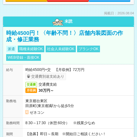
掲載日：2026.08.04
未読
時給4500円！〈年齢不問！〉店舗内装図面の作
成・修正業務
派遣
職種未経験OK
社会人未経験OK
ブランクOK
WEB登録・面接OK
時給4500円+交 【月収例】72万円
給与
交通費別途支給あり
交通費支給
交通費
30万円～
月収例
東京都台東区
勤務地
田原町(東京都)駅から徒歩5分
ゼネコン
8:30～17:30（休憩:60分） ※残業少なめ
勤務時間
【急募】即日～長期 ※開始日ご相談ください！
期間