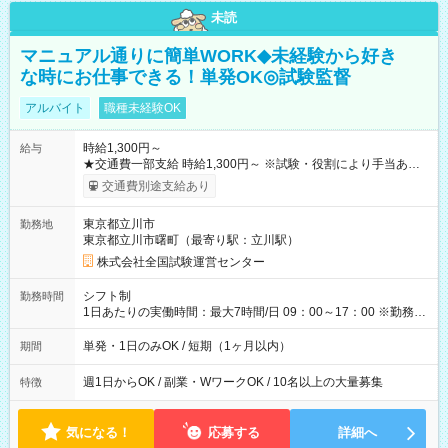
未読
マニュアル通りに簡単WORK◆未経験から好き
な時にお仕事できる！単発OK◎試験監督
アルバイト
職種未経験OK
時給1,300円～
給与
★交通費一部支給 時給1,300円～ ※試験・役割により手当あり
※勤務回数により昇給あり 【即給（前払い）オプションあ
交通費別途支給あり
り！】 希望される場合、勤務から1週間ほどで給与の一部を受け
取れます。 ※手数料418円がかかります。 【過去試験日の収入
東京都立川市
勤務地
例】 ・河合塾模擬試験 8:30～17:30（休憩1時間） 時給1,300円
東京都立川市曙町（最寄り駅：立川駅）
×8時間＝日収10,400円＋交通費 ※当日の役割により時給＋100
円の場合あり ・国家試験 7:00～13:30（休憩なし） 時給1,300
株式会社全国試験運営センター
円（役割手当＋100円）×6時間＝日収8,400円＋交通費 【試用期
間】試用期間なし
シフト制
勤務時間
1日あたりの実働時間：最大7時間/日 09：00～17：00 ※勤務時
間は 試験により異なります。
単発・1日のみOK / 短期（1ヶ月以内）
期間
週1日からOK / 副業・WワークOK / 10名以上の大量募集
特徴
気になる！
応募する
詳細へ