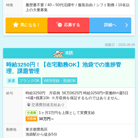
履歴書不要
/
40～50代活躍中
/
服装自由
/
シフト勤務
/
10名以
特徴
上の大量募集
気になる！
応募する
詳細へ
掲載日：2026.08.06
未読
時給3250円！【在宅勤務OK】池袋での進捗管
理、課題管理
派遣
ブランクOK
WEB登録・面接OK
時給3250円 月収例 56万0625円 時給3250円×実働8h×週5日
給与
×4週+残業10h ※月収例を保証するものではありません。
交通費別途支給あり
1ヶ月3万円を上限として実費支給
交通費
30万円～
月収例
東京都豊島区
勤務地
池袋駅から徒歩5分