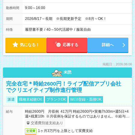
9:00～16:00
勤務時間
2026/8/17～長期 ※長期更新予定 ※8月～OK！
期間
履歴書不要
/
40～50代活躍中
/
服装自由
特徴
気になる！
応募する
詳細へ
掲載日：2026.08.06
未読
完全在宅＊時給2600円！ライブ配信アプリ会社
でクリエイティブ制作進行管理
派遣
職種未経験OK
ブランクOK
WEB登録・面接OK
時給2600円 月収例 41万円 時給2600円×実働7h30m×週5日×4
給与
週+残業10h ※月収例を保証するものではありません。※給与即
受取りサービス利用可（利用条件有）
交通費別途支給あり
1ヶ月3万円を上限として実費支給
交通費