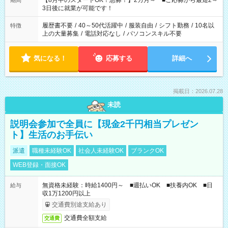
【8月中のスタートOK！急募！】2カ月～ ■ご応募から最短2～
期間
ね。 ※Wワーク希望の方へ 今ご覧のお仕事で希望する勤務時間
3日後に就業が可能です！
と、もう1つのお仕事の勤務時間。 合計で週40時間を超える場
合は応募できません。
履歴書不要
/
40～50代活躍中
/
服装自由
/
シフト勤務
/
10名以
特徴
上の大量募集
/
電話対応なし
/
パソコンスキル不要
気になる！
応募する
詳細へ
掲載日：2026.07.28
未読
説明会参加で全員に【現金2千円相当プレゼン
ト】生活のお手伝い
派遣
職種未経験OK
社会人未経験OK
ブランクOK
WEB登録・面接OK
無資格未経験：時給1400円～ ■週払いOK ■扶養内OK ■日
給与
収1万1200円以上
交通費別途支給あり
交通費全額支給
交通費