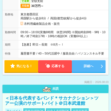
全額支給
交通費
30万円～
月収例
東京都墨田区
勤務地
両国駅から徒歩8分
/
両国(都営線)駅から徒歩4分
衣料用繊維製品企画・販売
09:00～18:00(実働8時間 休憩1時間) ※開始時刻8時・9時・10
勤務時間
時／終了時刻17時・18時の相談OK（実働6H以上）
【急募】即日～長期 ※8月～！
期間
履歴書不要
/
40～50代活躍中
/
服装自由
/
パソコンスキル不要
特徴
気になる！
応募する
詳細へ
掲載日：2026.08.03
未読
＜日本を代表するバンド＊サカナクション＞ツ
アー公演のサポートバイト＠日本武道館