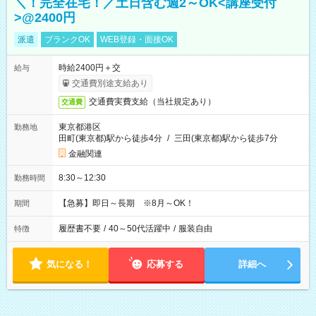
＼！完全在宅！／土日含む週2～OK<講座受付
>@2400円
派遣
ブランクOK
WEB登録・面接OK
時給2400円＋交
給与
交通費別途支給あり
交通費実費支給（当社規定あり）
交通費
東京都港区
勤務地
田町(東京都)駅から徒歩4分
/
三田(東京都)駅から徒歩7分
金融関連
8:30～12:30
勤務時間
【急募】即日～長期 ※8月～OK！
期間
履歴書不要
/
40～50代活躍中
/
服装自由
特徴
気になる！
応募する
詳細へ