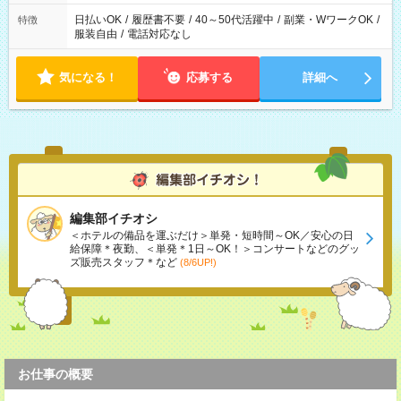
日払いOK
/
履歴書不要
/
40～50代活躍中
/
副業・WワークOK
/
特徴
服装自由
/
電話対応なし
気になる！
応募する
詳細へ
編集部イチオシ
＜ホテルの備品を運ぶだけ＞単発・短時間～OK／安心の日
給保障＊夜勤、＜単発＊1日～OK！＞コンサートなどのグッ
ズ販売スタッフ＊など
(8/6UP!)
お仕事の概要