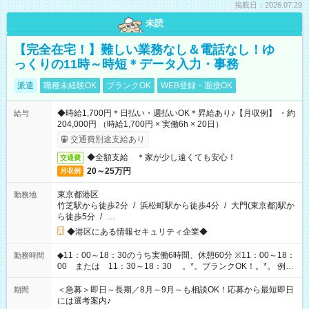
掲載日：2026.07.29
未読
【完全在宅！】難しい業務なし＆電話なし！ゆ
っくりの11時～時短＊データ入力・事務
派遣
職種未経験OK
ブランクOK
WEB登録・面接OK
◆時給1,700円＊日払い・週払いOK＊昇給あり♪【月収例】 ・約
給与
204,000円 （時給1,700円 × 実働6h × 20日）
交通費別途支給あり
◆全額支給 ＊家が少し遠くても安心！
交通費
20～25万円
月収例
東京都港区
勤務地
竹芝駅から徒歩2分
/
浜松町駅から徒歩4分
/
大門(東京都)駅か
ら徒歩5分
/
…
◆港区にある情報セキュリティ企業◆
◆11：00～18：30のうち実働6時間、休憩60分 ※11：00～18：
勤務時間
00 または 11：30～18：30 。*。ブランクOK！。*。 例え
ば前職が、 在宅/財団法人/事務/コールセンター/受付/販売/カフェ
スタッフ スイーツ販売/ホテルフロント/化粧品販売/など 様々な
＜急募＞即日～長期／8月～9月～も相談OK！応募から最短即日
期間
業界から入社して活躍されています♪
には選考案内♪