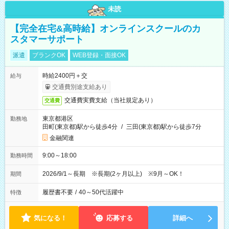
未読
【完全在宅&高時給】オンラインスクールのカ
スタマーサポート
派遣
ブランクOK
WEB登録・面接OK
時給2400円＋交
給与
交通費別途支給あり
交通費実費支給（当社規定あり）
交通費
東京都港区
勤務地
田町(東京都)駅から徒歩4分
/
三田(東京都)駅から徒歩7分
金融関連
9:00～18:00
勤務時間
2026/9/1～長期 ※長期(2ヶ月以上) ※9月～OK！
期間
履歴書不要
/
40～50代活躍中
特徴
気になる！
応募する
詳細へ