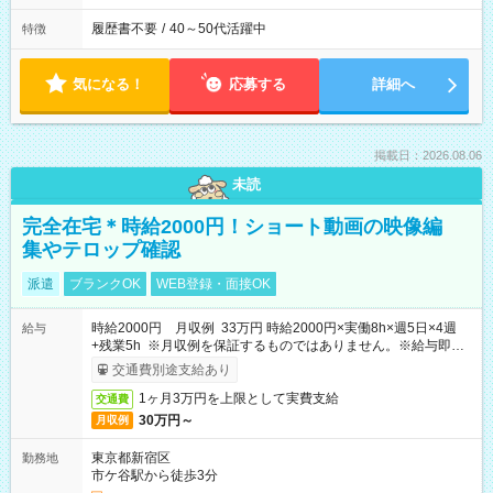
履歴書不要
/
40～50代活躍中
特徴
気になる！
応募する
詳細へ
掲載日：2026.08.06
未読
完全在宅＊時給2000円！ショート動画の映像編
集やテロップ確認
派遣
ブランクOK
WEB登録・面接OK
時給2000円 月収例 33万円 時給2000円×実働8h×週5日×4週
給与
+残業5h ※月収例を保証するものではありません。※給与即受
取りサービス利用可（利用条件有）
交通費別途支給あり
1ヶ月3万円を上限として実費支給
交通費
30万円～
月収例
東京都新宿区
勤務地
市ケ谷駅から徒歩3分