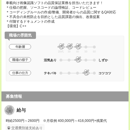
車載向け画像認識ソフトの品質保証業務を担当いただきます！
＊仕様の把握、ソースコードの論理検証、コードレビュー
＊コーディングルールの作成/整備、開発者からの品質に関するQA対応
＊不具合の未然防止を目的とした品質課題の抽出、改善提案
＊付随するドキュメントの作成
【環境】C++
職場の雰囲気
年齢層
20代
30
40
50
60
職場の様子
活気あり
しずか
仕事の仕方
テキパキ
コツコツ
募集情報
給与
時給2500円～2600円 ※月収例 400,000円～416,000円+残業代
交通費別途支給あり