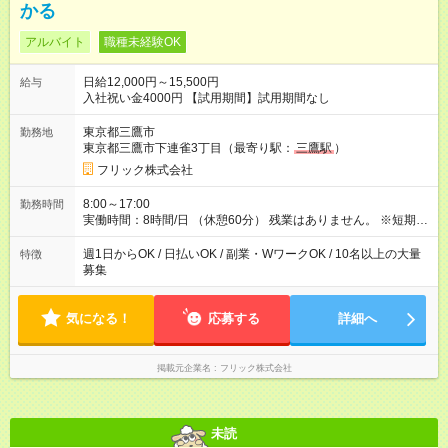
かる
アルバイト
職種未経験OK
日給12,000円～15,500円
給与
入社祝い金4000円 【試用期間】試用期間なし
東京都三鷹市
勤務地
東京都三鷹市下連雀3丁目（最寄り駅：
三鷹駅
）
フリック株式会社
8:00～17:00
勤務時間
実働時間：8時間/日 （休憩60分） 残業はありません。 ※短期の
募集は行っておりません。予めご了承くださいませ。
週1日からOK / 日払いOK / 副業・WワークOK / 10名以上の大量
特徴
募集
気になる！
応募する
詳細へ
掲載元企業名
フリック株式会社
未読