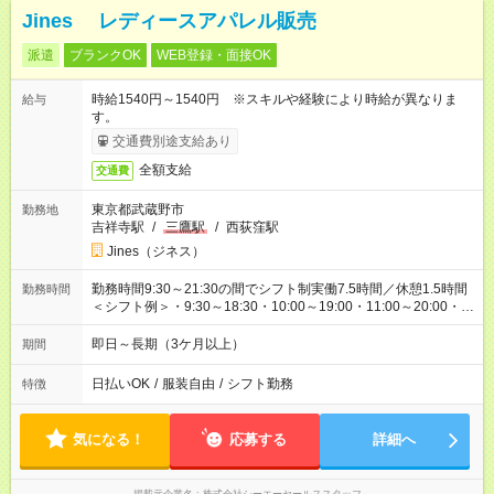
Jines レディースアパレル販売
派遣
ブランクOK
WEB登録・面接OK
時給1540円～1540円 ※スキルや経験により時給が異なりま
給与
す。
交通費別途支給あり
全額支給
交通費
東京都武蔵野市
勤務地
吉祥寺駅
/
三鷹駅
/
西荻窪駅
Jines（ジネス）
勤務時間9:30～21:30の間でシフト制実働7.5時間／休憩1.5時間
勤務時間
＜シフト例＞・9:30～18:30・10:00～19:00・11:00～20:00・
12:30～21:30
即日～長期（3ケ月以上）
期間
日払いOK
/
服装自由
/
シフト勤務
特徴
気になる！
応募する
詳細へ