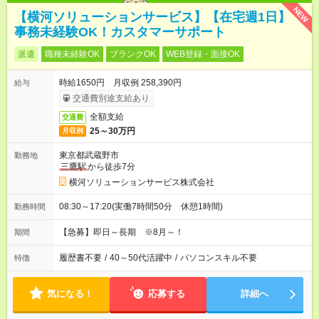
NEW
【横河ソリューションサービス】【在宅週1日】
事務未経験OK！カスタマーサポート
派遣
職種未経験OK
ブランクOK
WEB登録・面接OK
時給1650円 月収例 258,390円
給与
交通費別途支給あり
全額支給
交通費
25～30万円
月収例
東京都武蔵野市
勤務地
三鷹駅
から徒歩7分
横河ソリューションサービス株式会社
08:30～17:20(実働7時間50分 休憩1時間)
勤務時間
【急募】即日～長期 ※8月～！
期間
履歴書不要
/
40～50代活躍中
/
パソコンスキル不要
特徴
気になる！
応募する
詳細へ