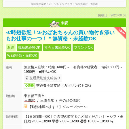
掲載元企業名
パーソルテンプスタッフ株式会社 首都圏
掲載日：2026.08.06
未読
NEW
≪時短歓迎！≫おばあちゃんの買い物付き添い
もお仕事の一つ！＊無資格・未経験OK
派遣
職種未経験OK
社会人未経験OK
ブランクOK
WEB登録・面接OK
無資格未経験：時給1600円～ 有資格or経験者：時給1800円～
給与
1950円 ■日払いOK
交通費別途支給あり
交通費全額支給（ガソリン代もOK）
交通費
東京都三鷹市
勤務地
三鷹駅
/
三鷹台駅
/
井の頭公園駅
【勤務地選べます！】グループホーム
【1日5時間～OK】ご希望の時間をご相談ください！ ▼シフト例
勤務時間
日勤 9:00～18:00 早番 7:00～16:00 遅番 10:00～19:00 時
短 10:00～15:00 上記はあくまで一例です。 「夕方までには帰宅