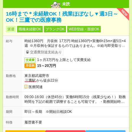
未読
NEW
16時まで＊未経験OK！残業ほぼなし▼週3日～
OK！三鷹での医療事務
派遣
職種未経験OK
ブランクOK
WEB登録・面接OK
時給1360円 月収例 17万円 時給1360円×実働6h15m×週5日×4
給与
週 ※月収例を保証するものではありません。※給与即受取りサ
ービス利用可（利用条件有）
交通費別途支給あり
1ヶ月3万円を上限として実費支給
交通費
15～20万円
月収例
東京都武蔵野市
勤務地
三鷹駅
から徒歩22分
医療関連
09:00-16:00（休憩45分）実働6時間15分（残業少なめ！） 勤務
勤務時間
時間を下記の範囲で調整することも可能です。 ・勤務開始時
間 09:00～10:00 ・勤務終了時間 15:00～16:00 ・実働
04:15～06:15
即日～長期 ※開始日相談OK
期間
履歴書不要
特徴