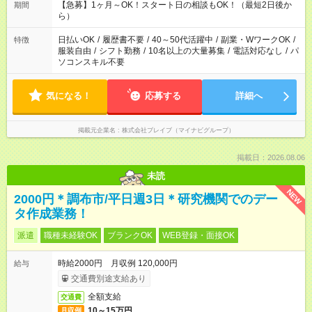
しておきたい」 「朝はゆっくりのスタートがいい」 「お昼の時
【急募】1ヶ月～OK！スタート日の相談もOK！（最短2日後か
期間
間を有効に使いたい」 など、ご希望があれば教えてください
ら）
ね。
日払いOK
/
履歴書不要
/
40～50代活躍中
/
副業・WワークOK
/
特徴
服装自由
/
シフト勤務
/
10名以上の大量募集
/
電話対応なし
/
パ
ソコンスキル不要
気になる！
応募する
詳細へ
掲載元企業名
株式会社ブレイブ（マイナビグループ）
掲載日：2026.08.06
未読
NEW
2000円＊調布市/平日週3日＊研究機関でのデー
タ作成業務！
派遣
職種未経験OK
ブランクOK
WEB登録・面接OK
時給2000円 月収例 120,000円
給与
交通費別途支給あり
全額支給
交通費
10～15万円
月収例