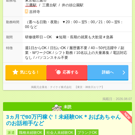
東京都三鷹市
勤務地
三鷹駅
/
三鷹台駅
/
井の頭公園駅
吉祥寺
（選べる日勤・夜勤） ▼20：00～翌5：00／21：00～翌6：
勤務時間
00 など
研修後即日～OK ★短期・長期の就業も大歓迎＃急募
期間
週1日からOK
/
日払いOK
/
履歴書不要
/
40～50代活躍中
/
副
特徴
業・WワークOK
/
シフト勤務
/
10名以上の大量募集
/
電話対応
なし
/
パソコンスキル不要
気になる！
応募する
詳細へ
掲載元企業名
テイケイ株式会社 【東京・神奈川エリア】
掲載日：2026.08.07
未読
NEW
3ヵ月で80万円稼ぐ！未経験OK＊おばあちゃん
のお話相手など
派遣
職種未経験OK
社会人未経験OK
ブランクOK