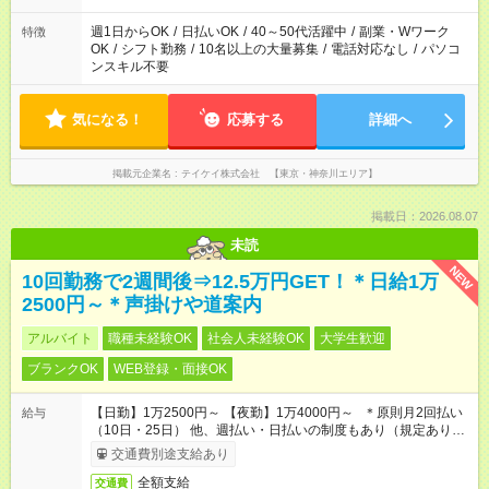
週1日からOK
/
日払いOK
/
40～50代活躍中
/
副業・Wワーク
特徴
OK
/
シフト勤務
/
10名以上の大量募集
/
電話対応なし
/
パソコ
ンスキル不要
気になる！
応募する
詳細へ
掲載元企業名
テイケイ株式会社 【東京・神奈川エリア】
掲載日：2026.08.07
未読
NEW
10回勤務で2週間後⇒12.5万円GET！＊日給1万
2500円～＊声掛けや道案内
アルバイト
職種未経験OK
社会人未経験OK
大学生歓迎
ブランクOK
WEB登録・面接OK
【日勤】1万2500円～ 【夜勤】1万4000円～ ＊原則月2回払い
給与
（10日・25日） 他、週払い・日払いの制度もあり（規定あり）
＃日収1万円以上
交通費別途支給あり
全額支給
交通費