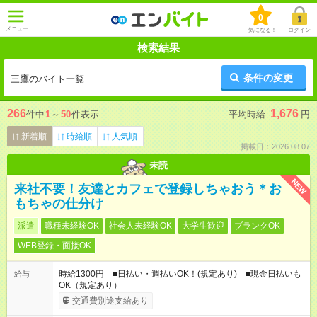
0
メニュー
気になる！
ログイン
検索結果
条件の変更
三鷹のバイト一覧
266
1,676
件中
1
～
50
件表示
平均時給:
円
新着順
時給順
人気順
掲載日：2026.08.07
未読
NEW
来社不要！友達とカフェで登録しちゃおう＊お
もちゃの仕分け
派遣
職種未経験OK
社会人未経験OK
大学生歓迎
ブランクOK
WEB登録・面接OK
時給1300円 ■日払い・週払いOK！(規定あり) ■現金日払いも
給与
OK（規定あり）
交通費別途支給あり