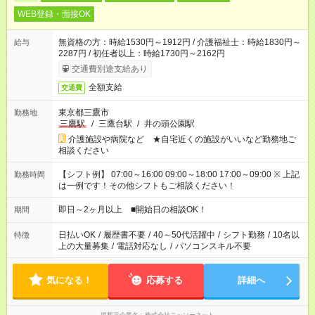
WEB登録・面接OK
無資格の方：時給1530円～1912円 / 介護福祉士：時給1830円～
給与
2287円 / 初任者以上：時給1730円～2162円
交通費別途支給あり
全額支給
交通費
東京都三鷹市
勤務地
三鷹駅
/
三鷹台駅
/
井の頭公園駅
介護施設や病院など ★自宅近くの施設がいいなど勤務地ご
相談ください
【シフト例】 07:00～16:00 09:00～18:00 17:00～09:00 ※ 上記
勤務時間
は一例です！その他シフトもご相談ください！
即日～2ヶ月以上 ■開始日の相談OK！
期間
日払いOK
/
履歴書不要
/
40～50代活躍中
/
シフト勤務
/
10名以
特徴
上の大量募集
/
電話対応なし
/
パソコンスキル不要
気になる！
応募する
詳細へ