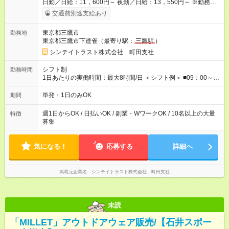
日勤／日給：11，600円～ 夜勤／日給：13，550円～ ※勤務数
が週2日以下の場合 日勤／日給：10，400円 夜勤／日給：12，
交通費別途支給あり
350円 ■交通費別途全額支給 ※規定あり ■支払方法：日払い └日
給のうち7，000円を現金先払い ※稼働分 ※週払い・月払いOK
東京都三鷹市
勤務地
⇒希望をお聞かせください♪ ■各種資格手当あり ■残業手当あり ■
東京都三鷹市下連雀（最寄り駅：
三鷹駅
）
日給保障あり └早く終わっても”全額”支給！ ・－・－・ ≪ 法定
研修 ≫ 研修時の給与： 日給10，000円×3日間（24時間） ＝研
シンテイトラスト株式会社 町田支社
修費として合計30，000円支給 ＋交通費全額支給 ※規定あり
【試用期間】試用期間なし
シフト制
勤務時間
1日あたりの実働時間：最大8時間/日 ＜シフト例＞ ■09：00～
18：00 ■20：00～翌5：00 など！ 上記時間内で、 実働8時
間・休憩1時間／日
単発・1日のみOK
期間
週1日からOK / 日払いOK / 副業・WワークOK / 10名以上の大量
特徴
募集
気になる！
応募する
詳細へ
掲載元企業名
シンテイトラスト株式会社 町田支社
未読
「MILLET」アウトドアウェア販売/【石井スポー