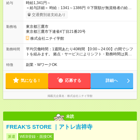
時給1,341円～
給与
＜給与詳細＞ 時給：1341～1386円 ※下限額が無資格者の給与
です。 【試用期間】試用期間あり 試用期間の長さ：3ヶ月 雇用
交通費別途支給あり
形態、給与は本採用時と同じです。
東京都三鷹市
勤務地
東京都三鷹市下連雀4丁目21番20号
株式会社ニチイ学館
平均労働時間：1週間あたり40時間 【0:00～24:00】の間でシフ
勤務時間
トを組みます。 拠点・サービスによりシフト・勤務時間は異な
ります。 ＜シフト例＞ 早番：7:30～16:30 日勤：9:00～18:00
遅番：10:30～19:30 夜勤：16:30～翌9:30 ※上記は一例です。
副業・WワークOK
特徴
※勤務日数や時間帯はご相談ください。 平均労働時間：1週間あ
たり40時間 【0:00～24:00】の間でシフトを組みます。 拠点・
サービスによりシフト・勤務時間は異なります。 ＜シフト例＞
気になる！
応募する
詳細へ
早番：7:30～16:30 日勤：9:00～18:00 遅番：10:30～19:30 夜
勤：16:30～翌9:30 ※上記は一例です。 ※勤務日数や時間帯はご
相談ください。
掲載元企業名
株式会社ニチイ学館
未読
FREAK'S STORE ｜アトレ吉祥寺
派遣
WEB登録・面接OK