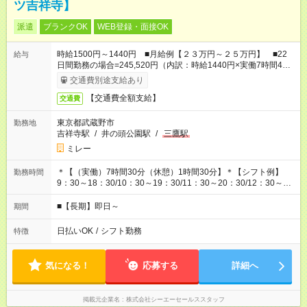
ツ吉祥寺】
派遣
ブランクOK
WEB登録・面接OK
時給1500円～1440円 ■月給例【２３万円～２５万円】 ■22
給与
日間勤務の場合=245,520円（内訳：時給1440円×実働7時間45
分×22日) +残業代（1.25倍：残業代は1分単位で支給）
交通費別途支給あり
【交通費全額支給】
交通費
東京都武蔵野市
勤務地
吉祥寺駅
/
井の頭公園駅
/
三鷹駅
ミレー
＊【（実働）7時間30分（休憩）1時間30分】＊【シフト例】
勤務時間
9：30～18：30/10：30～19：30/11：30～20：30/12：30～
21：30
■【長期】即日～
期間
日払いOK
/
シフト勤務
特徴
気になる！
応募する
詳細へ
掲載元企業名
株式会社シーエーセールススタッフ