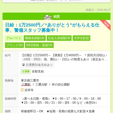
掲載元企業名
株式会社シーエーセールススタッフ
掲載日：2026.08.07
未読
NEW
日給：1万2500円／“ありがとう”がもらえる仕
事、警備スタッフ募集中！
アルバイト
職種未経験OK
社会人未経験OK
大学生歓迎
ブランクOK
WEB登録・面接OK
【日勤】1万2500円～ 【夜勤】1万4000円～ ＊原則月2回払い
給与
（10日・25日） 他、週払い・日払いの制度もあり（規定あり）
＃日収1万円以上
交通費別途支給あり
全額支給
交通費
東京都三鷹市
勤務地
三鷹駅
/
三鷹台駅
/
井の頭公園駅
吉祥寺
（選べる日勤・夜勤） ▼8：00～17：00／9：00～18：00
勤務時間
▼20：00～翌5：00／21：00～翌6：00 など（休憩1h）
研修後即日～OK ★短期・長期の就業も大歓迎＃急募
期間