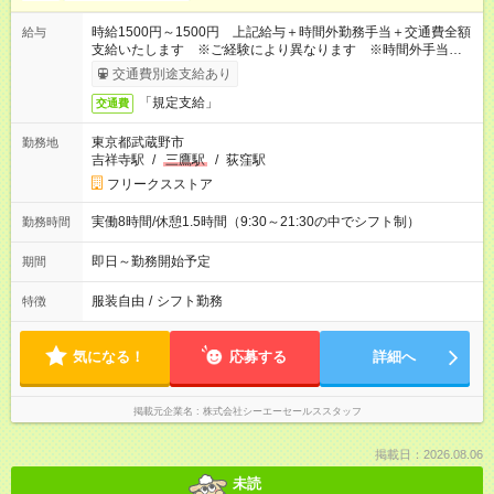
時給1500円～1500円 上記給与＋時間外勤務手当＋交通費全額
給与
支給いたします ※ご経験により異なります ※時間外手当はお
時給の1.25倍です！
交通費別途支給あり
「規定支給」
交通費
東京都武蔵野市
勤務地
吉祥寺駅
/
三鷹駅
/
荻窪駅
フリークスストア
実働8時間/休憩1.5時間（9:30～21:30の中でシフト制）
勤務時間
即日～勤務開始予定
期間
服装自由
/
シフト勤務
特徴
気になる！
応募する
詳細へ
掲載元企業名
株式会社シーエーセールススタッフ
掲載日：2026.08.06
未読