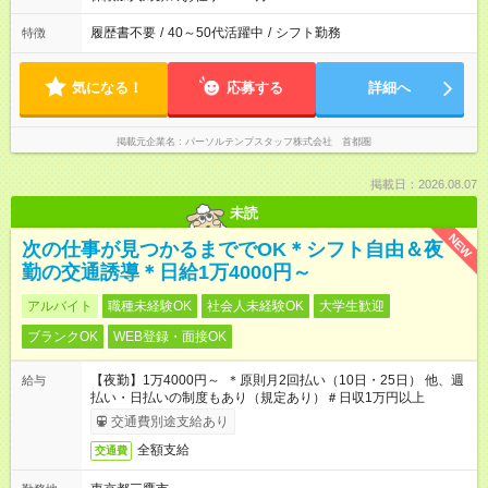
履歴書不要
/
40～50代活躍中
/
シフト勤務
特徴
気になる！
応募する
詳細へ
掲載元企業名
パーソルテンプスタッフ株式会社 首都圏
掲載日：2026.08.07
未読
NEW
次の仕事が見つかるまででOK＊シフト自由＆夜
勤の交通誘導＊日給1万4000円～
アルバイト
職種未経験OK
社会人未経験OK
大学生歓迎
ブランクOK
WEB登録・面接OK
【夜勤】1万4000円～ ＊原則月2回払い（10日・25日） 他、週
給与
払い・日払いの制度もあり（規定あり）＃日収1万円以上
交通費別途支給あり
全額支給
交通費