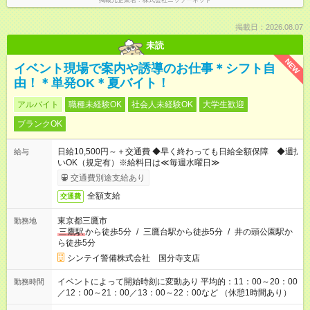
掲載元企業名
株式会社ニッソーネット
掲載日：2026.08.07
未読
NEW
イベント現場で案内や誘導のお仕事＊シフト自
由！＊単発OK＊夏バイト！
アルバイト
職種未経験OK
社会人未経験OK
大学生歓迎
ブランクOK
日給10,500円～＋交通費 ◆早く終わっても日給全額保障 ◆週払
給与
いOK（規定有）※給料日は≪毎週水曜日≫
交通費別途支給あり
全額支給
交通費
東京都三鷹市
勤務地
三鷹駅
から徒歩5分
/
三鷹台駅から徒歩5分
/
井の頭公園駅か
ら徒歩5分
シンテイ警備株式会社 国分寺支店
イベントによって開始時刻に変動あり 平均的：11：00～20：00
勤務時間
／12：00～21：00／13：00～22：00など （休憩1時間あり）