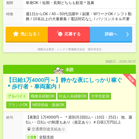
単発OK！短期・長期どちらも歓迎＊急募
期間
週1日からOK
/
40～50代活躍中
/
副業・WワークOK
/
シフト勤
特徴
務
/
10名以上の大量募集
/
電話対応なし
/
パソコンスキル不要
気になる！
応募する
詳細へ
掲載元企業名
シンテイ警備株式会社 国分寺支社
掲載日：2026.08.07
未読
NEW
【日給1万4000円～】静かな夜にしっかり稼ぐ
＊歩行者・車両案内！
アルバイト
職種未経験OK
社会人未経験OK
大学生歓迎
ブランクOK
WEB登録・面接OK
【夜勤】1万4000円～ ＊原則月2回払い（10日・25日） 他、週
給与
払い・日払いの制度もあり（規定あり）＃日収1万円以上
交通費別途支給あり
全額支給
交通費