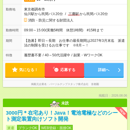
東京都調布市
勤務地
仙川駅から民間バス20分
/
三鷹駅
から民間バス20分
消防・防災に関する財団法人
09:00～15:00(実働5時間 休憩1時間) #15時まで
勤務時間
【急募】即日～長期 お仕事の最長期間は2027年3月末迄 派遣
期間
法の制限を受けるお仕事です ※8月～！
履歴書不要
/
40～50代活躍中
/
副業・WワークOK
特徴
気になる！
応募する
詳細へ
掲載元企業名
パーソルテンプスタッフ株式会社 首都圏
掲載日：2026.08.06
未読
NEW
3000円＊在宅あり！Java！電池電極などのシー
ト測定装置向けソフト開発
派遣
ブランクOK
WEB登録・面接OK