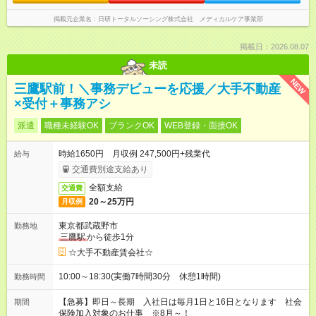
掲載元企業名
日研トータルソーシング株式会社 メディカルケア事業部
掲載日：2026.08.07
未読
NEW
三鷹駅前！＼事務デビューを応援／大手不動産
×受付＋事務アシ
派遣
職種未経験OK
ブランクOK
WEB登録・面接OK
時給1650円 月収例 247,500円+残業代
給与
交通費別途支給あり
全額支給
交通費
20～25万円
月収例
東京都武蔵野市
勤務地
三鷹駅
から徒歩1分
☆大手不動産賃会社☆
10:00～18:30(実働7時間30分 休憩1時間)
勤務時間
【急募】即日～長期 入社日は毎月1日と16日となります 社会
期間
保険加入対象のお仕事 ※8月～！