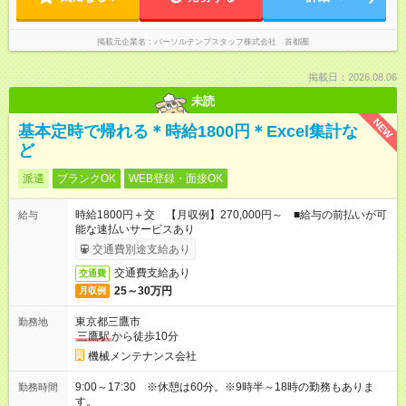
掲載元企業名
パーソルテンプスタッフ株式会社 首都圏
掲載日：2026.08.06
未読
NEW
基本定時で帰れる＊時給1800円＊Excel集計な
ど
派遣
ブランクOK
WEB登録・面接OK
時給1800円＋交 【月収例】270,000円～ ■給与の前払いが可
給与
能な速払いサービスあり
交通費別途支給あり
交通費支給あり
交通費
25～30万円
月収例
東京都三鷹市
勤務地
三鷹駅
から徒歩10分
機械メンテナンス会社
9:00～17:30 ※休憩は60分。※9時半～18時の勤務もありま
勤務時間
す。