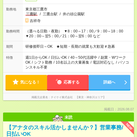
東京都三鷹市
勤務地
三鷹駅
/
三鷹台駅
/
井の頭公園駅
吉祥寺
（選べる日勤・夜勤） ▼8：00～17：00／9：00～18：00
勤務時間
▼20：00～翌5：00／21：00～翌6：00 など
研修後即日～OK ★短期・長期の就業も大歓迎＃急募
期間
週1日からOK
/
日払いOK
/
40～50代活躍中
/
副業・Wワーク
特徴
OK
/
シフト勤務
/
10名以上の大量募集
/
電話対応なし
/
パソコ
ンスキル不要
気になる！
応募する
詳細へ
掲載元企業名
テイケイ株式会社 【東京・神奈川エリア】
掲載日：2026.08.07
未読
NEW
【アナタのスキル活かしませんか？】営業事務/
日払いOK