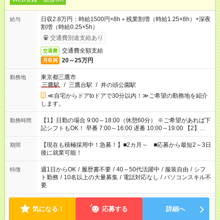
日収2.8万円：時給1500円×8h＋残業割増（時給1.25×8h）+深夜
給与
割増（時給0.25×5h）
交通費別途支給あり
交通費全額支給
交通費
20～25万円
月収例
東京都三鷹市
勤務地
三鷹駅
/
三鷹台駅
/
井の頭公園駅
≪自宅からドアtoドアで30分以内！≫ご希望の勤務地を紹介
します。
【1】日勤の場合 9:00～18:00（休憩60分） ※ご希望があれば下
勤務時間
記シフトもOK！ 早番 7:00～16:00 遅番 10:00～19:00 【2】夜
勤の場合 16:30～翌9:30 16:30～翌10:30など ※Wワーク希望の
方へ 今ご覧のお仕事で希望する勤務時間と、もう1つのお仕事の
【現在も積極採用中！急募！】■2カ月～ ■応募から最短2～3日
期間
勤務時間。 合計で週40時間を超える場合は応募できません。
後に就業可能！
週1日からOK
/
履歴書不要
/
40～50代活躍中
/
服装自由
/
シフ
特徴
ト勤務
/
10名以上の大量募集
/
電話対応なし
/
パソコンスキル不
要
気になる！
応募する
詳細へ