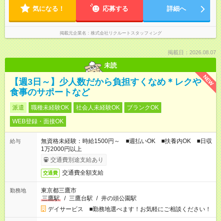
気になる！
応募する
詳細へ
掲載元企業名
株式会社リクルートスタッフィング
掲載日：2026.08.07
未読
NEW
【週3日～】少人数だから負担すくなめ＊レクや
食事のサポートなど
派遣
職種未経験OK
社会人未経験OK
ブランクOK
WEB登録・面接OK
無資格未経験：時給1500円～ ■週払いOK ■扶養内OK ■日収
給与
1万2000円以上
交通費別途支給あり
交通費全額支給
交通費
東京都三鷹市
勤務地
三鷹駅
/
三鷹台駅
/
井の頭公園駅
デイサービス ■勤務地選べます！お気軽にご相談ください！