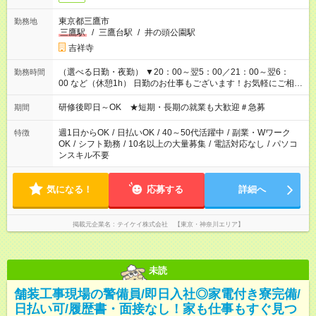
東京都三鷹市
勤務地
三鷹駅
/
三鷹台駅
/
井の頭公園駅
吉祥寺
（選べる日勤・夜勤） ▼20：00～翌5：00／21：00～翌6：
勤務時間
00 など（休憩1h） 日勤のお仕事もございます！お気軽にご相談
ください！
研修後即日～OK ★短期・長期の就業も大歓迎＃急募
期間
週1日からOK
/
日払いOK
/
40～50代活躍中
/
副業・Wワーク
特徴
OK
/
シフト勤務
/
10名以上の大量募集
/
電話対応なし
/
パソコ
ンスキル不要
気になる！
応募する
詳細へ
掲載元企業名
テイケイ株式会社 【東京・神奈川エリア】
未読
舗装工事現場の警備員/即日入社◎家電付き寮完備/
日払い可/履歴書・面接なし！家も仕事もすぐ見つ