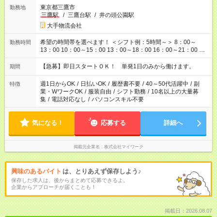
東京都三鷹市
勤務地
三鷹駅
/
三鷹台駅
/
井の頭公園駅
大手物流会社
希望の時間帯を選べます！ ＜シフト例：5時間～＞ 8：00～
勤務時間
13：00 10：00～15：00 13：00～18：00 16：00～21：00 ＜
シフト例：8時間～＞ ・10：00～19：00 ・13：00～22：00 ・
22：00～翌6：00 など！是非ご希望をお聞かせください！
【急募】即日スタートＯＫ！ 単発1日のみから働けます。
期間
週1日からOK
/
日払いOK
/
履歴書不要
/
40～50代活躍中
/
副
特徴
業・WワークOK
/
服装自由
/
シフト勤務
/
10名以上の大量募
集
/
電話対応なし
/
パソコンスキル不要
気になる！
応募する
詳細へ
掲載元企業名
株式会社マイワーク
興味のあるバイト
は、とりあえず保存しよう♪
保存した求人は、後からまとめて応募できるよ。
企業からアプローチが届くことも！
掲載日：2026.08.07