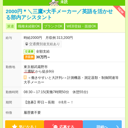
未読
NEW
2000円＊＼三鷹×大手メーカー／英語を活かせ
る部内アシスタント
派遣
職種未経験OK
ブランクOK
WEB登録・面接OK
時給2000円 月収例 313,200円
給与
交通費別途支給あり
全額支給
交通費
30万円～
月収例
東京都武蔵野市
勤務地
三鷹駅
から徒歩9分
＜働きやすいと大評判♪＞計測機器・測定器類・制御関連等
大手メーカー
08:30～17:15(実働7時間50分 休憩55分)
勤務時間
【急募】即日～長期 ※8月～！
期間
履歴書不要
特徴
気になる！
応募する
詳細へ