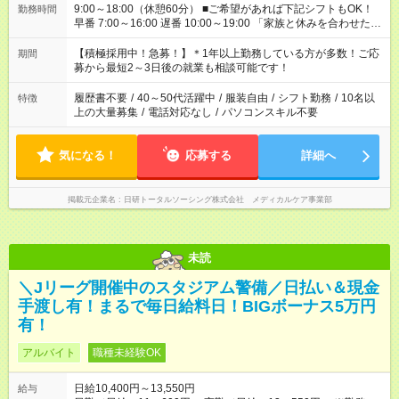
9:00～18:00（休憩60分） ■ご希望があれば下記シフトもOK！
勤務時間
早番 7:00～16:00 遅番 10:00～19:00 「家族と休みを合わせた
い」 「余裕を持って夕飯の準備がしたい」 「できれば残業はし
たくない」 など、ご希望を教えてくださいね。 ※Wワーク希望
【積極採用中！急募！】＊1年以上勤務している方が多数！ご応
期間
の方へ 今ご覧のお仕事で希望する勤務時間と、もう1つのお仕事
募から最短2～3日後の就業も相談可能です！
の勤務時間。 合計で週40時間を超える場合は応募できません。
履歴書不要
/
40～50代活躍中
/
服装自由
/
シフト勤務
/
10名以
特徴
上の大量募集
/
電話対応なし
/
パソコンスキル不要
気になる！
応募する
詳細へ
掲載元企業名
日研トータルソーシング株式会社 メディカルケア事業部
未読
＼Jリーグ開催中のスタジアム警備／日払い＆現金
手渡し有！まるで毎日給料日！BIGボーナス5万円
有！
アルバイト
職種未経験OK
日給10,400円～13,550円
給与