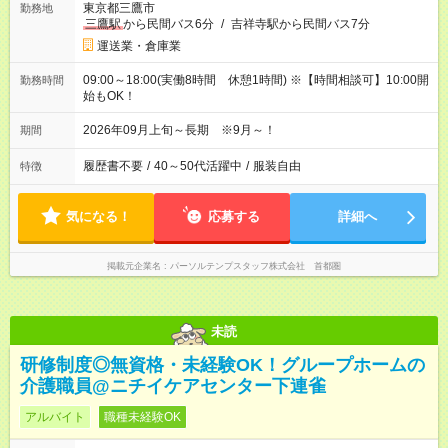
東京都三鷹市
勤務地
三鷹駅
から民間バス6分
/
吉祥寺駅から民間バス7分
運送業・倉庫業
09:00～18:00(実働8時間 休憩1時間) ※【時間相談可】10:00開
勤務時間
始もOK！
2026年09月上旬～長期 ※9月～！
期間
履歴書不要
/
40～50代活躍中
/
服装自由
特徴
気になる！
応募する
詳細へ
掲載元企業名
パーソルテンプスタッフ株式会社 首都圏
未読
研修制度◎無資格・未経験OK！グループホームの
介護職員@ニチイケアセンター下連雀
アルバイト
職種未経験OK