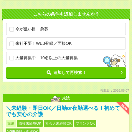
こちらの条件も追加しませんか？
今が狙い目！急募
来社不要！WEB登録／面接OK
大量募集中！10名以上の大量募集
追加して再検索！
掲載日：2026.08.07
未読
NEW
＼未経験・即日OK／日勤or夜勤選べる！初めて
でも安心の介護
派遣
職種未経験OK
社会人未経験OK
ブランクOK
WEB登録・面接OK