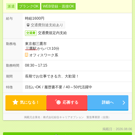
派遣
ブランクOK
WEB登録・面接OK
時給1600円
給与
交通費別途支給あり
交通費規定内支給
交通費
東京都三鷹市
勤務地
三鷹駅
からバス10分
オフィスワーク系
08:30～17:15
勤務時間
長期でお仕事できる方、大歓迎！
期間
日払いOK
/
履歴書不要
/
40～50代活躍中
特徴
気になる！
応募する
詳細へ
掲載元企業名
株式会社綜合キャリアオプション 製造事業部（全国）
掲載日：2026.08.06