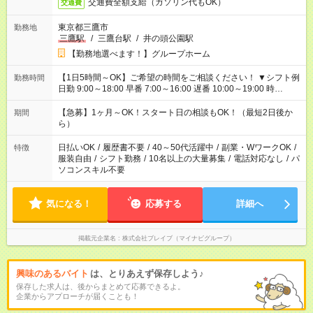
交通費全額支給（ガソリン代もOK）
交通費
東京都三鷹市
勤務地
三鷹駅
/
三鷹台駅
/
井の頭公園駅
【勤務地選べます！】グループホーム
【1日5時間～OK】ご希望の時間をご相談ください！ ▼シフト例
勤務時間
日勤 9:00～18:00 早番 7:00～16:00 遅番 10:00～19:00 時
短 10:00～15:00 上記はあくまで一例です。 「夕方までには帰宅
しておきたい」 「朝はゆっくりのスタートがいい」 「お昼の時
【急募】1ヶ月～OK！スタート日の相談もOK！（最短2日後か
期間
間を有効に使いたい」 など、ご希望があれば教えてください
ら）
ね。
日払いOK
/
履歴書不要
/
40～50代活躍中
/
副業・WワークOK
/
特徴
服装自由
/
シフト勤務
/
10名以上の大量募集
/
電話対応なし
/
パ
ソコンスキル不要
気になる！
応募する
詳細へ
掲載元企業名
株式会社ブレイブ（マイナビグループ）
興味のあるバイト
は、とりあえず保存しよう♪
保存した求人は、後からまとめて応募できるよ。
企業からアプローチが届くことも！