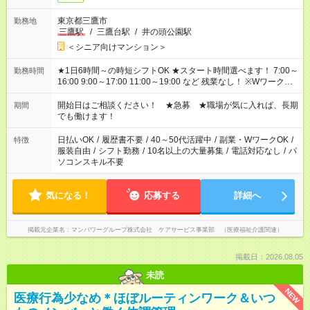
東京都三鷹市
勤務地
三鷹駅
/
三鷹台駅
/
井の頭公園駅
＜シニア向けマンション＞
★1日6時間～の時短シフトOK ★スタート時間選べます！ 7:00～
勤務時間
16:00 9:00～17:00 11:00～19:00 など 残業なし！ ※Wワークの
場合、他のお仕事と合わせ週40時間超の就業はご案内できませ
ん ※法令に基づき、週20時間以上勤務は社会保険への加入対象
開始日はご相談ください！ ★急募 ★職場が気に入れば、長期
期間
となります ※労働者派遣法（日雇い派遣の原則禁止）により、
でも働けます！
短時間・短期間の就業はご案内が難しい場合があります
日払いOK
/
履歴書不要
/
40～50代活躍中
/
副業・WワークOK
/
特徴
服装自由
/
シフト勤務
/
10名以上の大量募集
/
電話対応なし
/
パ
ソコンスキル不要
気になる！
応募する
詳細へ
掲載元企業名
マンパワーグループ株式会社 ケアサービス事業部 （医療福祉介護関連）
掲載日：2026.08.05
未読
NEW
医療行為少なめ＊ほぼルーティンワーク＆いつ