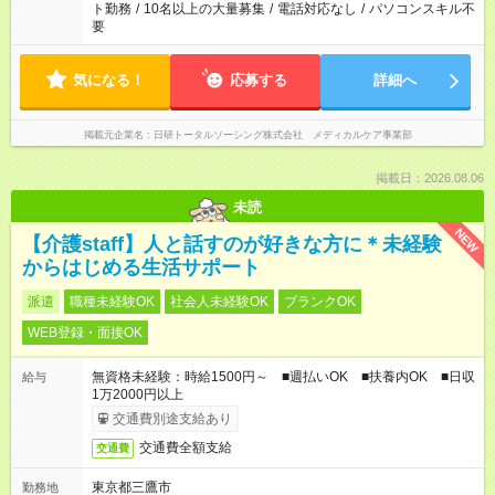
ト勤務
/
10名以上の大量募集
/
電話対応なし
/
パソコンスキル不
要
気になる！
応募する
詳細へ
掲載元企業名
日研トータルソーシング株式会社 メディカルケア事業部
掲載日：2026.08.06
未読
NEW
【介護staff】人と話すのが好きな方に＊未経験
からはじめる生活サポート
派遣
職種未経験OK
社会人未経験OK
ブランクOK
WEB登録・面接OK
無資格未経験：時給1500円～ ■週払いOK ■扶養内OK ■日収
給与
1万2000円以上
交通費別途支給あり
交通費全額支給
交通費
東京都三鷹市
勤務地