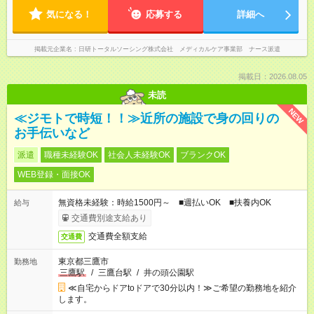
気になる！
応募する
詳細へ
掲載元企業名
日研トータルソーシング株式会社 メディカルケア事業部 ナース派遣
掲載日：2026.08.05
未読
NEW
≪ジモトで時短！！≫近所の施設で身の回りの
お手伝いなど
派遣
職種未経験OK
社会人未経験OK
ブランクOK
WEB登録・面接OK
無資格未経験：時給1500円～ ■週払いOK ■扶養内OK
給与
交通費別途支給あり
交通費全額支給
交通費
東京都三鷹市
勤務地
三鷹駅
/
三鷹台駅
/
井の頭公園駅
≪自宅からドアtoドアで30分以内！≫ご希望の勤務地を紹介
します。