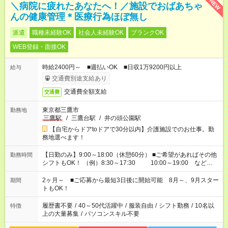
NEW
＼病院に疲れたあなたへ！／施設でおばあちゃ
んの健康管理＊医療行為ほぼ無し
派遣
職種未経験OK
社会人未経験OK
ブランクOK
WEB登録・面接OK
時給2400円～ ■週払いOK ■日収1万9200円以上
給与
交通費別途支給あり
交通費全額支給
交通費
東京都三鷹市
勤務地
三鷹駅
/
三鷹台駅
/
井の頭公園駅
【自宅からドアtoドアで30分以内】介護施設でのお仕事。勤
務地選べます！
【日勤のみ】9:00～18:00（休憩60分） ■ご希望があればその他
勤務時間
シフトもOK！ （例）8:30～17:30 10:00～19:00 など
「家族とお休みを合わせたい」 「できれば残業はしたくない」
など、あなたのご希望に沿ったお仕事をご紹介します！ ※Wワ
2ヶ月～ ■ご応募から最短3日後に開始可能 8月～、9月スター
期間
ーク希望の方へ 今ご覧のお仕事で希望する勤務時間と、もう1つ
トもOK！
のお仕事の勤務時間。 合計で週40時間を超える場合は応募でき
ません
履歴書不要
/
40～50代活躍中
/
服装自由
/
シフト勤務
/
10名以
特徴
上の大量募集
/
パソコンスキル不要