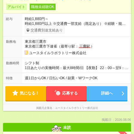
アルバイト
職種未経験OK
時給1,880円～
給与
時給1,880円以上 ※交通費一部支給（既定あり） ※経験・能力を
考慮して決定します 【収入例】 週1回勤務の場合：1,880円×8時
交通費別途支給あり
間×4回=6万0,160円 週3回勤務の場合：1,880円×8時間×12回
=18万0,480円 【試用期間】試用期間あり 試用期間の長さ：2ヶ
東京都三鷹市
勤務地
月 ※ 雇用形態と給与に、本採用時と異なる部分があります。 雇
東京都三鷹市下連雀（最寄り駅：
三鷹駅
）
用形態：本採用時と同じです。 給与：時給 1,660円以上
ユースタイルラボラトリー株式会社
シフト制
勤務時間
1日あたりの実働時間：最大8時間/日 【夜勤】 22：00～翌9：
00 ※週1日～OK ／ 夜勤専従 ＊＊ 勤務時間例 ＊＊ ■22時か
ら翌7時 ■23時から翌8時 ■24時から翌9時 など ※上記の時間
週1日からOK / 日払いOK / 副業・WワークOK
特徴
内で8時間勤務（休憩1時間）ご利用者様により、時間は異なり
ます。 ※曜日固定（毎週同じ曜日での勤務となります）
気になる！
応募する
詳細へ
掲載元企業名
ユースタイルラボラトリー株式会社
掲載日：2026.08.06
未読