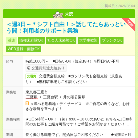
掲載日：2026.08.04
未読
NEW
＜週3日～＊シフト自由！＞話してたらあっとい
う間！利用者のサポート業務
派遣
職種未経験OK
社会人未経験OK
大学生歓迎
ブランクOK
WEB登録・面接OK
時給1600円～ ■日払いOK（規定あり）※即日払い不可
給与
交通費別途支給あり
交通費全額支給 ■ガソリン代も全額支給（規定あ
交通費
り） ■無料駐車場もご相談ください
東京都三鷹市
勤務地
三鷹駅
/
三鷹台駅
/
井の頭公園駅
＜選べる勤務地＞デイサービス ※ご自宅の近くなど、お好
きな場所を選べます！
★1日5時間～OK！ （例）9:00～18:00のあいだ もちろん1日8時
勤務時間
間のお仕事もご紹介可能です！ご希望をお聞かせください！★家
庭の都合でお休みが必要な場合も遠慮なくご相談ください。 ※
週最低15時間以上の勤務が必要です
長く働ける職場です。開始日はご相談ください！ ★短期2ヶ月
期間