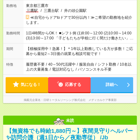
東京都三鷹市
勤務地
三鷹駅
/
三鷹台駅
/
井の頭公園駅
≪自宅からドアtoドアで30分以内！≫ご希望の勤務地を紹介
します。
1日4時間からOK！ ■シフト例 (1)8:00～12:00 (2)10:00～14:00
勤務時間
(3)13:00～17:00 「子どもたちが学校に行く間だけ働きたい」
「余裕を持って夕飯の準備がしたい」 「午前中は働いて、午後
はプライベートの時間にしたい」 など、ご希望を教えてくださ
【積極採用中！急募！】＊1年以上勤務している方が多数！ご応
期間
いね。 ※Wワーク希望の方へ 今ご覧のお仕事で希望する勤務時
募から最短2～3日後の就業も相談可能です！
間と、もう1つのお仕事の勤務時間。 合計で週40時間を超える
場合は応募できません。
履歴書不要
/
40～50代活躍中
/
服装自由
/
シフト勤務
/
10名以
特徴
上の大量募集
/
電話対応なし
/
パソコンスキル不要
気になる！
応募する
詳細へ
掲載元企業名
日研トータルソーシング株式会社 メディカルケア事業部
未読
【無資格でも時給1,880円～】夜間見守りヘルパー
✨訪問介護（週1日から／夜勤専従） /Jb