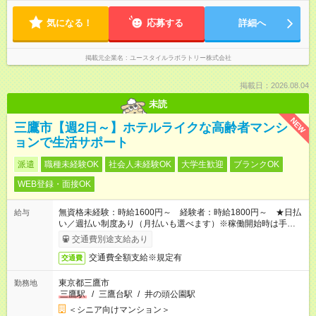
定（毎週同じ曜日勤務）
気になる！
応募する
詳細へ
掲載元企業名
ユースタイルラボラトリー株式会社
掲載日：2026.08.04
未読
NEW
三鷹市【週2日～】ホテルライクな高齢者マンシ
ョンで生活サポート
派遣
職種未経験OK
社会人未経験OK
大学生歓迎
ブランクOK
WEB登録・面接OK
無資格未経験：時給1600円～ 経験者：時給1800円～ ★日払
給与
い／週払い制度あり（月払いも選べます）※稼働開始時は手続き
完了次第のお支払いとなります。
交通費別途支給あり
交通費全額支給※規定有
交通費
東京都三鷹市
勤務地
三鷹駅
/
三鷹台駅
/
井の頭公園駅
＜シニア向けマンション＞