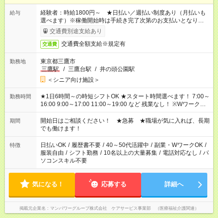
経験者：時給1800円～ ★日払い／週払い制度あり（月払いも
給与
選べます）※稼働開始時は手続き完了次第のお支払いとなりま
す。
交通費別途支給あり
交通費全額支給※規定有
交通費
東京都三鷹市
勤務地
三鷹駅
/
三鷹台駅
/
井の頭公園駅
＜シニア向け施設＞
★1日6時間～の時短シフトOK ★スタート時間選べます！ 7:00～
勤務時間
16:00 9:00～17:00 11:00～19:00 など 残業なし！ ※Wワークの
場合、他のお仕事と合わせ週40時間超の就業はご案内できませ
ん ※法令に基づき、週20時間以上勤務は社会保険への加入対象
開始日はご相談ください！ ★急募 ★職場が気に入れば、長期
期間
となります ※労働者派遣法（日雇い派遣の原則禁止）により、
でも働けます！
短時間・短期間の就業はご案内が難しい場合があります
日払いOK
/
履歴書不要
/
40～50代活躍中
/
副業・WワークOK
/
特徴
服装自由
/
シフト勤務
/
10名以上の大量募集
/
電話対応なし
/
パ
ソコンスキル不要
気になる！
応募する
詳細へ
掲載元企業名
マンパワーグループ株式会社 ケアサービス事業部 （医療福祉介護関連）