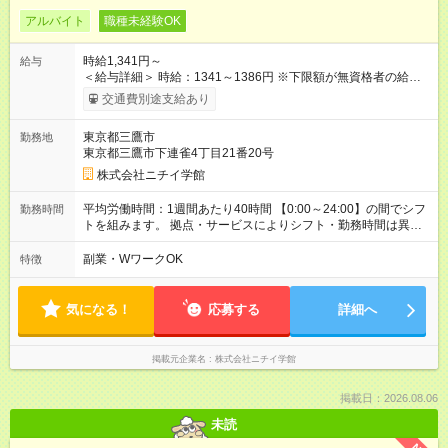
アルバイト
職種未経験OK
時給1,341円～
給与
＜給与詳細＞ 時給：1341～1386円 ※下限額が無資格者の給与
です。 【試用期間】試用期間あり 試用期間の長さ：3ヶ月 雇用
交通費別途支給あり
形態、給与は本採用時と同じです。
東京都三鷹市
勤務地
東京都三鷹市下連雀4丁目21番20号
株式会社ニチイ学館
平均労働時間：1週間あたり40時間 【0:00～24:00】の間でシフ
勤務時間
トを組みます。 拠点・サービスによりシフト・勤務時間は異な
ります。 ＜シフト例＞ 早番：7:30～16:30 日勤：9:00～18:00
遅番：10:30～19:30 夜勤：16:30～翌9:30 ※上記は一例です。
副業・WワークOK
特徴
※勤務日数や時間帯はご相談ください。 平均労働時間：1週間あ
たり40時間 【0:00～24:00】の間でシフトを組みます。 拠点・
サービスによりシフト・勤務時間は異なります。 ＜シフト例＞
気になる！
応募する
詳細へ
早番：7:30～16:30 日勤：9:00～18:00 遅番：10:30～19:30 夜
勤：16:30～翌9:30 ※上記は一例です。 ※勤務日数や時間帯はご
相談ください。
掲載元企業名
株式会社ニチイ学館
掲載日：2026.08.06
未読