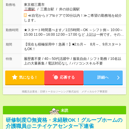
東京都三鷹市
勤務地
三鷹駅
/
三鷹台駅
/
井の頭公園駅
≪自宅からドアtoドアで30分以内！≫ご希望の勤務地を紹介
します。
★スタート時間選べます／1日5時間～OK ～シフト例～ 10:00～
勤務時間
15:00 11:00～16:00 12:00～17:00 など 上記は一例です。その他
シフトもご相談ください。 ※Wワークの場合当社と合わせて法
定労働時間が週40時間を超えなければOKです。
【現在も積極採用中！急募！】■2カ月～ 8月～、9月スタート
期間
もOK！
履歴書不要
/
40～50代活躍中
/
服装自由
/
シフト勤務
/
10名以
特徴
上の大量募集
/
電話対応なし
/
パソコンスキル不要
気になる！
応募する
詳細へ
掲載元企業名
日研トータルソーシング株式会社 メディカルケア事業部
未読
研修制度◎無資格・未経験OK！グループホームの
介護職員@ニチイケアセンター下連雀