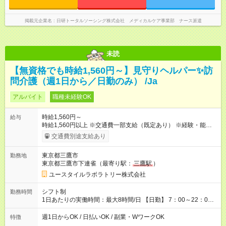
掲載元企業名
日研トータルソーシング株式会社 メディカルケア事業部 ナース派遣
未読
【無資格でも時給1,560円～】見守りヘルパー✨訪
問介護（週1日から／日勤のみ） /Ja
アルバイト
職種未経験OK
時給1,560円～
給与
時給1,560円以上 ※交通費一部支給（既定あり） ※経験・能力を
考慮して決定します 【収入例】 週1回勤務の場合：1,560円×8時
交通費別途支給あり
間×4回=4万9,920円 週3回勤務の場合：1,560円×8時間×12回
=14万9,760円 週5回勤務の場合：1,560円×8時間×20回=24万
東京都三鷹市
勤務地
9,600円 【試用期間】試用期間あり 試用期間の長さ：2ヶ月
東京都三鷹市下連雀（最寄り駅：
三鷹駅
）
※ 雇用形態と給与に、本採用時と異なる部分があります。 雇用
形態：本採用時と同じです。 給与：時給 1,230円以上
ユースタイルラボラトリー株式会社
シフト制
勤務時間
1日あたりの実働時間：最大8時間/日 【日勤】 7：00～22：00
の間で8時間勤務（休憩時間は法定通り） ※週1日～OK ／ 夜勤
なし ＊＊ 勤務時間例 ＊＊ ■8時から17時 ■9時から18時 ■10
週1日からOK / 日払いOK / 副業・WワークOK
特徴
時から19時 ■12時から21時 など ※訪問先により変動 ※曜日固