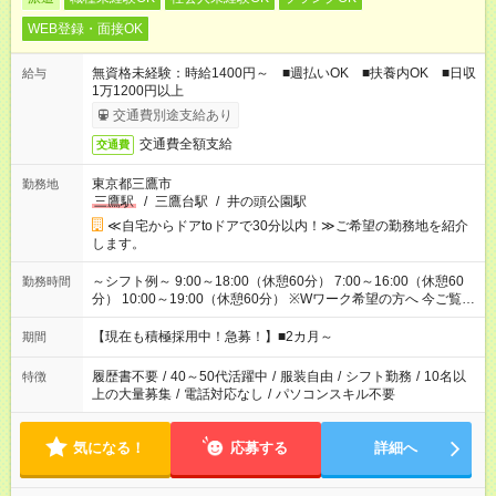
WEB登録・面接OK
無資格未経験：時給1400円～ ■週払いOK ■扶養内OK ■日収
給与
1万1200円以上
交通費別途支給あり
交通費全額支給
交通費
東京都三鷹市
勤務地
三鷹駅
/
三鷹台駅
/
井の頭公園駅
≪自宅からドアtoドアで30分以内！≫ご希望の勤務地を紹介
します。
～シフト例～ 9:00～18:00（休憩60分） 7:00～16:00（休憩60
勤務時間
分） 10:00～19:00（休憩60分） ※Wワーク希望の方へ 今ご覧の
お仕事で希望する勤務時間と、もう1つのお仕事の勤務時間の合
計が 週40時間を超えなければOKです。
【現在も積極採用中！急募！】■2カ月～
期間
履歴書不要
/
40～50代活躍中
/
服装自由
/
シフト勤務
/
10名以
特徴
上の大量募集
/
電話対応なし
/
パソコンスキル不要
気になる！
応募する
詳細へ