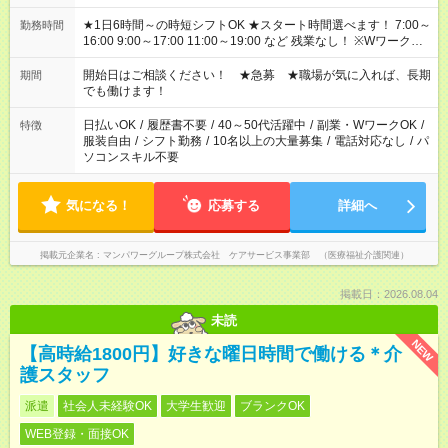
★1日6時間～の時短シフトOK ★スタート時間選べます！ 7:00～
勤務時間
16:00 9:00～17:00 11:00～19:00 など 残業なし！ ※Wワークの
場合、他のお仕事と合わせ週40時間超の就業はご案内できませ
ん ※法令に基づき、週20時間以上勤務は社会保険への加入対象
開始日はご相談ください！ ★急募 ★職場が気に入れば、長期
期間
となります ※労働者派遣法（日雇い派遣の原則禁止）により、
でも働けます！
短時間・短期間の就業はご案内が難しい場合があります
日払いOK
/
履歴書不要
/
40～50代活躍中
/
副業・WワークOK
/
特徴
服装自由
/
シフト勤務
/
10名以上の大量募集
/
電話対応なし
/
パ
ソコンスキル不要
気になる！
応募する
詳細へ
掲載元企業名
マンパワーグループ株式会社 ケアサービス事業部 （医療福祉介護関連）
掲載日：2026.08.04
未読
NEW
【高時給1800円】好きな曜日時間で働ける＊介
護スタッフ
派遣
社会人未経験OK
大学生歓迎
ブランクOK
WEB登録・面接OK