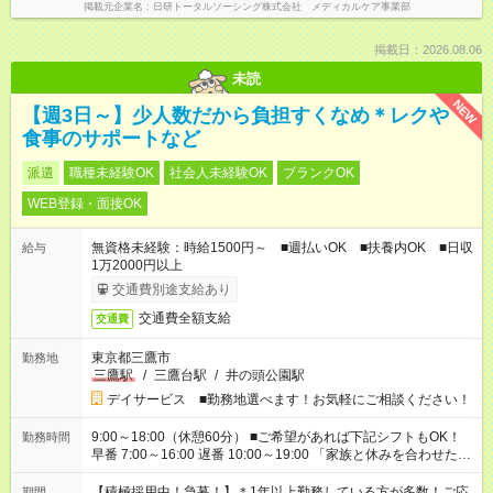
掲載元企業名
日研トータルソーシング株式会社 メディカルケア事業部
掲載日：2026.08.06
未読
NEW
【週3日～】少人数だから負担すくなめ＊レクや
食事のサポートなど
派遣
職種未経験OK
社会人未経験OK
ブランクOK
WEB登録・面接OK
無資格未経験：時給1500円～ ■週払いOK ■扶養内OK ■日収
給与
1万2000円以上
交通費別途支給あり
交通費全額支給
交通費
東京都三鷹市
勤務地
三鷹駅
/
三鷹台駅
/
井の頭公園駅
デイサービス ■勤務地選べます！お気軽にご相談ください！
9:00～18:00（休憩60分） ■ご希望があれば下記シフトもOK！
勤務時間
早番 7:00～16:00 遅番 10:00～19:00 「家族と休みを合わせた
い」 「余裕を持って夕飯の準備がしたい」 「できれば残業はし
たくない」 など、ご希望を教えてくださいね。 ※Wワーク希望
【積極採用中！急募！】＊1年以上勤務している方が多数！ご応
期間