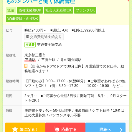
ものメンバーと働く体調管理
派遣
職種未経験OK
社会人未経験OK
ブランクOK
WEB登録・面接OK
時給2400円～ ■週払いOK ■日収1万9200円以上
給与
交通費別途支給あり
交通費全額支給
交通費
東京都三鷹市
勤務地
三鷹駅
/
三鷹台駅
/
井の頭公園駅
【自宅からドアtoドアで30分以内】介護施設でのお仕事。勤
務地選べます！
【日勤のみ】9:00～17:00（休憩60分） ■ご希望があればその他
勤務時間
シフトもOK！ （例）8:30～17:30 10:00～19:00 など
「家族とお休みを合わせたい」 「できれば残業はしたくない」
など、あなたのご希望に沿ったお仕事をご紹介します！ ※Wワ
2ヶ月～ ■ご応募から最短3日後に開始可能 8月～、9月スター
期間
ーク希望の方へ 今ご覧のお仕事で希望する勤務時間と、もう1つ
トもOK！
のお仕事の勤務時間。 合計で週40時間を超える場合は応募でき
ません
履歴書不要
/
40～50代活躍中
/
服装自由
/
シフト勤務
/
10名以
特徴
上の大量募集
/
パソコンスキル不要
気になる！
応募する
詳細へ