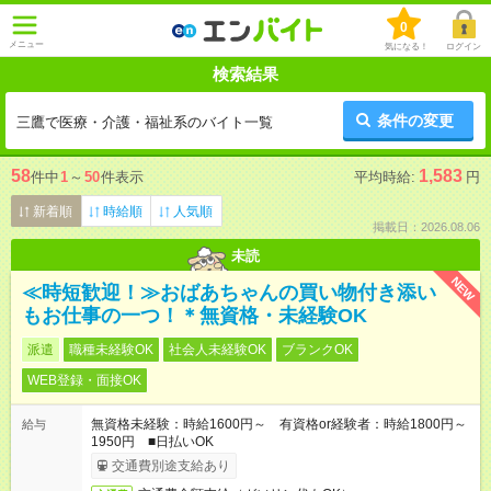
0
メニュー
気になる！
ログイン
検索結果
条件の変更
三鷹で医療・介護・福祉系のバイト一覧
58
1,583
件中
1
～
50
件表示
平均時給:
円
新着順
時給順
人気順
掲載日：2026.08.06
未読
NEW
≪時短歓迎！≫おばあちゃんの買い物付き添い
もお仕事の一つ！＊無資格・未経験OK
派遣
職種未経験OK
社会人未経験OK
ブランクOK
WEB登録・面接OK
無資格未経験：時給1600円～ 有資格or経験者：時給1800円～
給与
1950円 ■日払いOK
交通費別途支給あり