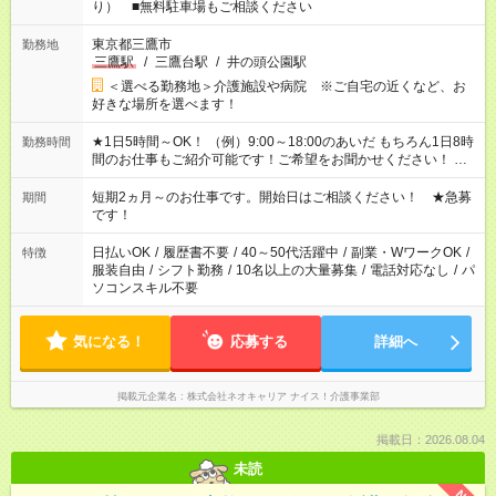
り） ■無料駐車場もご相談ください
東京都三鷹市
勤務地
三鷹駅
/
三鷹台駅
/
井の頭公園駅
＜選べる勤務地＞介護施設や病院 ※ご自宅の近くなど、お
好きな場所を選べます！
★1日5時間～OK！ （例）9:00～18:00のあいだ もちろん1日8時
勤務時間
間のお仕事もご紹介可能です！ご希望をお聞かせください！ ※
週最低15時間以上の勤務が必要です
短期2ヵ月～のお仕事です。開始日はご相談ください！ ★急募
期間
です！
日払いOK
/
履歴書不要
/
40～50代活躍中
/
副業・WワークOK
/
特徴
服装自由
/
シフト勤務
/
10名以上の大量募集
/
電話対応なし
/
パ
ソコンスキル不要
気になる！
応募する
詳細へ
掲載元企業名
株式会社ネオキャリア ナイス！介護事業部
掲載日：2026.08.04
未読