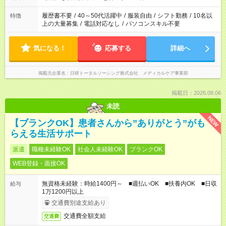
時間を超えなければOKです。
履歴書不要
/
40～50代活躍中
/
服装自由
/
シフト勤務
/
10名以
特徴
上の大量募集
/
電話対応なし
/
パソコンスキル不要
気になる！
応募する
詳細へ
掲載元企業名
日研トータルソーシング株式会社 メディカルケア事業部
掲載日：2026.08.06
未読
NEW
【ブランクOK】患者さんから”ありがとう”がも
らえる生活サポート
派遣
職種未経験OK
社会人未経験OK
ブランクOK
WEB登録・面接OK
無資格未経験：時給1400円～ ■週払いOK ■扶養内OK ■日収
給与
1万1200円以上
交通費別途支給あり
交通費全額支給
交通費