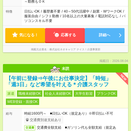
～勤務もＯＫ
日払いOK
/
履歴書不要
/
40～50代活躍中
/
副業・WワークOK
/
特徴
服装自由
/
シフト勤務
/
10名以上の大量募集
/
電話対応なし
/
パ
ソコンスキル不要
気になる！
応募する
詳細へ
掲載元企業名
株式会社ネオキャリア ナイス！介護事業部
掲載日：2026.08.04
未読
NEW
【午前に登録⇒午後にお仕事決定】「時短」
「週3日」など希望を叶える＊介護スタッフ
派遣
職種未経験OK
社会人未経験OK
大学生歓迎
ブランクOK
WEB登録・面接OK
時給1600円～ ■日払いOK（規定あり）※即日払い不可
給与
交通費別途支給あり
交通費全額支給 ■ガソリン代も全額支給（規定あ
交通費