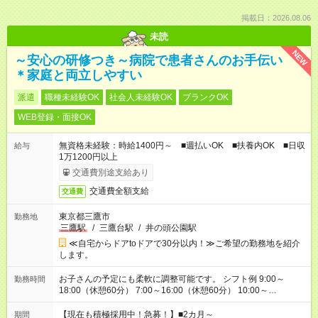
掲載日：2026.08.06
未読
NEW
～安心の研修つき～病院で患者さんのお手伝い
＊家庭と両立しやすい
派遣
職種未経験OK
社会人未経験OK
ブランクOK
WEB登録・面接OK
無資格未経験：時給1400円～ ■週払いOK ■扶養内OK ■日収
給与
1万1200円以上
交通費別途支給あり
交通費全額支給
交通費
東京都三鷹市
勤務地
三鷹駅
/
三鷹台駅
/
井の頭公園駅
≪自宅からドアtoドアで30分以内！≫ご希望の勤務地を紹介
します。
お子さんの予定にも柔軟に調整可能です。 シフト例 9:00～
勤務時間
18:00（休憩60分） 7:00～16:00（休憩60分） 10:00～
19:00（休憩60分） ※Wワーク希望の方へ 今ご覧のお仕事で希
望する勤務時間と、もう1つのお仕事の勤務時間の合計が 週40
【現在も積極採用中！急募！】■2カ月～
期間