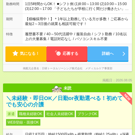
1日5時間からOK！ ■シフト例 (1)8:00～13:00 (2)10:00～15:00
勤務時間
(3)12:00～17:00 「子どもたちが学校に行く間だけ働きたい」
「余裕を持って夕飯の準備がしたい」 「午前中は働いて、午後
はプライベートの時間にしたい」 など、ご希望を教えてくださ
【積極採用中！】＊1年以上勤務している方が多数！ご応募から
期間
いね。 ※Wワーク希望の方へ 今ご覧のお仕事で希望する勤務時
最短2～3日後の就業も相談可能です！
間と、もう1つのお仕事の勤務時間。 合計で週40時間を超える
場合は応募できません。
履歴書不要
/
40～50代活躍中
/
服装自由
/
シフト勤務
/
10名以
特徴
上の大量募集
/
電話対応なし
/
パソコンスキル不要
気になる！
応募する
詳細へ
掲載元企業名
日研トータルソーシング株式会社 メディカルケア事業部
掲載日：2026.08.05
未読
NEW
＼未経験・即日OK／日勤or夜勤選べる！初めて
でも安心の介護
派遣
職種未経験OK
社会人未経験OK
ブランクOK
WEB登録・面接OK
日収2.8万円：時給1500円×8h＋残業割増（時給1.25×8h）+深夜
給与