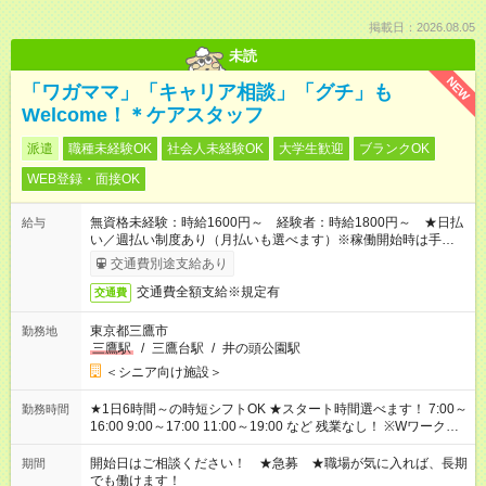
掲載日：2026.08.05
未読
NEW
「ワガママ」「キャリア相談」「グチ」も
Welcome！＊ケアスタッフ
派遣
職種未経験OK
社会人未経験OK
大学生歓迎
ブランクOK
WEB登録・面接OK
無資格未経験：時給1600円～ 経験者：時給1800円～ ★日払
給与
い／週払い制度あり（月払いも選べます）※稼働開始時は手続き
完了次第のお支払いとなります。
交通費別途支給あり
交通費全額支給※規定有
交通費
東京都三鷹市
勤務地
三鷹駅
/
三鷹台駅
/
井の頭公園駅
＜シニア向け施設＞
★1日6時間～の時短シフトOK ★スタート時間選べます！ 7:00～
勤務時間
16:00 9:00～17:00 11:00～19:00 など 残業なし！ ※Wワークの
場合、他のお仕事と合わせ週40時間超の就業はご案内できませ
ん ※法令に基づき、週20時間以上勤務は社会保険への加入対象
開始日はご相談ください！ ★急募 ★職場が気に入れば、長期
期間
となります ※労働者派遣法（日雇い派遣の原則禁止）により、
でも働けます！