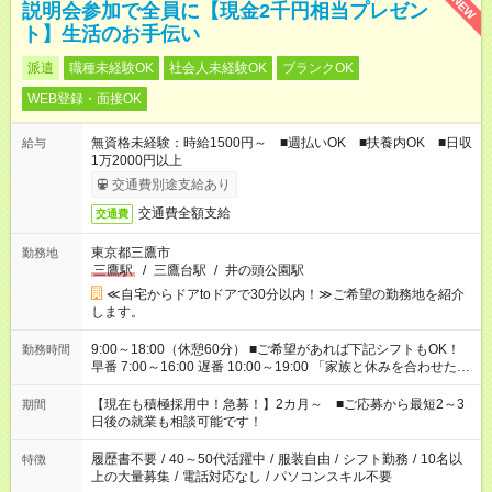
NEW
説明会参加で全員に【現金2千円相当プレゼン
ト】生活のお手伝い
派遣
職種未経験OK
社会人未経験OK
ブランクOK
WEB登録・面接OK
無資格未経験：時給1500円～ ■週払いOK ■扶養内OK ■日収
給与
1万2000円以上
交通費別途支給あり
交通費全額支給
交通費
東京都三鷹市
勤務地
三鷹駅
/
三鷹台駅
/
井の頭公園駅
≪自宅からドアtoドアで30分以内！≫ご希望の勤務地を紹介
します。
9:00～18:00（休憩60分） ■ご希望があれば下記シフトもOK！
勤務時間
早番 7:00～16:00 遅番 10:00～19:00 「家族と休みを合わせた
い」 「余裕を持って夕飯の準備がしたい」 「できれば残業はし
たくない」 など、ご希望を教えてくださいね。 ※Wワーク希望
【現在も積極採用中！急募！】2カ月～ ■ご応募から最短2～3
期間
の方へ 今ご覧のお仕事で希望する勤務時間と、もう1つのお仕事
日後の就業も相談可能です！
の勤務時間。 合計で週40時間を超える場合は応募できません。
履歴書不要
/
40～50代活躍中
/
服装自由
/
シフト勤務
/
10名以
特徴
上の大量募集
/
電話対応なし
/
パソコンスキル不要