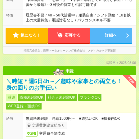
の方へ 今ご覧のお仕事で希望する勤務時間と、もう1つのお仕事
募から最短2～3日後の就業も相談可能です！
の勤務時間。 合計で週40時間を超える場合は応募できません。
履歴書不要
/
40～50代活躍中
/
服装自由
/
シフト勤務
/
10名以
特徴
上の大量募集
/
電話対応なし
/
パソコンスキル不要
気になる！
応募する
詳細へ
掲載元企業名
日研トータルソーシング株式会社 メディカルケア事業部
掲載日：2026.08.06
未読
NEW
＼時短＊週5日4h～／趣味や家事との両立も！
身の回りのお手伝い
派遣
職種未経験OK
社会人未経験OK
ブランクOK
WEB登録・面接OK
無資格未経験：時給1500円～ ■週払いOK ■扶養内OK
給与
交通費別途支給あり
交通費全額支給
交通費