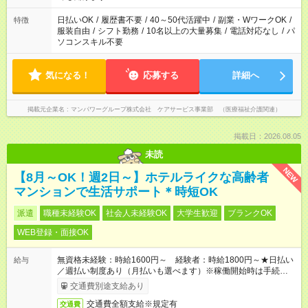
短時間・短期間の就業はご案内が難しい場合があります
日払いOK
/
履歴書不要
/
40～50代活躍中
/
副業・WワークOK
/
特徴
服装自由
/
シフト勤務
/
10名以上の大量募集
/
電話対応なし
/
パ
ソコンスキル不要
気になる！
応募する
詳細へ
掲載元企業名
マンパワーグループ株式会社 ケアサービス事業部 （医療福祉介護関連）
掲載日：2026.08.05
未読
NEW
【8月～OK！週2日～】ホテルライクな高齢者
マンションで生活サポート＊時短OK
派遣
職種未経験OK
社会人未経験OK
大学生歓迎
ブランクOK
WEB登録・面接OK
無資格未経験：時給1600円～ 経験者：時給1800円～★日払い
給与
／週払い制度あり（月払いも選べます）※稼働開始時は手続き完
了次第のお支払いとなります。
交通費別途支給あり
交通費全額支給※規定有
交通費