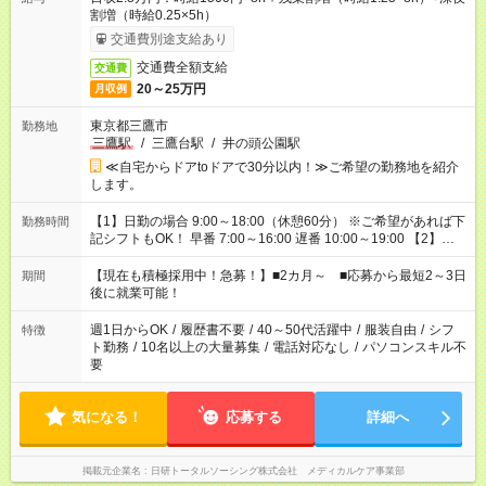
割増（時給0.25×5h）
交通費別途支給あり
交通費全額支給
交通費
20～25万円
月収例
東京都三鷹市
勤務地
三鷹駅
/
三鷹台駅
/
井の頭公園駅
≪自宅からドアtoドアで30分以内！≫ご希望の勤務地を紹介
します。
【1】日勤の場合 9:00～18:00（休憩60分） ※ご希望があれば下
勤務時間
記シフトもOK！ 早番 7:00～16:00 遅番 10:00～19:00 【2】夜
勤の場合 16:30～翌9:30 16:30～翌10:30など ※Wワーク希望の
方へ 今ご覧のお仕事で希望する勤務時間と、もう1つのお仕事の
【現在も積極採用中！急募！】■2カ月～ ■応募から最短2～3日
期間
勤務時間。 合計で週40時間を超える場合は応募できません。
後に就業可能！
週1日からOK
/
履歴書不要
/
40～50代活躍中
/
服装自由
/
シフ
特徴
ト勤務
/
10名以上の大量募集
/
電話対応なし
/
パソコンスキル不
要
気になる！
応募する
詳細へ
掲載元企業名
日研トータルソーシング株式会社 メディカルケア事業部