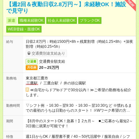
NEW
【週2回＆夜勤日収2.8万円～】未経験OK！施設
で見守り
派遣
職種未経験OK
社会人未経験OK
ブランクOK
WEB登録・面接OK
日収2.8万円：時給1500円×8h＋残業割増（時給1.25×8h）+深夜
給与
割増（時給0.25×5h）
交通費別途支給あり
交通費全額支給
交通費
20～25万円
月収例
東京都三鷹市
勤務地
三鷹駅
/
三鷹台駅
/
井の頭公園駅
≪自宅からドアtoドアで30分以内！≫ご希望の勤務地を紹介
します。
▽シフト例 ・16:30～翌9:30 ・16:30～翌10:30など ※慣れるま
勤務時間
での最初のうちは日勤からのスタート！ ※Wワーク希望の方へ
今ご覧のお仕事で希望する勤務時間と、もう1つのお仕事の勤務
時間。 合計で週40時間を超える場合は応募できません。
【8月中のスタートOK！急募！】2カ月～ ■ご応募から最短2～
期間
3日後に就業が可能です！
週1日からOK
/
履歴書不要
/
40～50代活躍中
/
服装自由
/
シフ
特徴