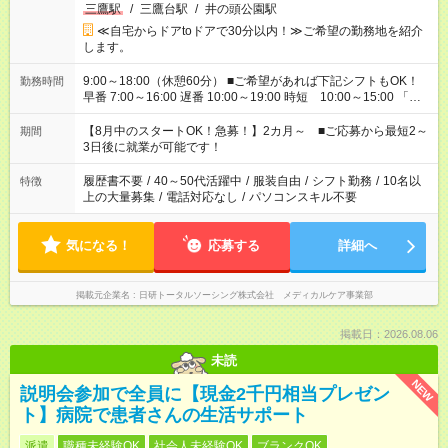
三鷹駅
/
三鷹台駅
/
井の頭公園駅
≪自宅からドアtoドアで30分以内！≫ご希望の勤務地を紹介
します。
9:00～18:00（休憩60分） ■ご希望があれば下記シフトもOK！
勤務時間
早番 7:00～16:00 遅番 10:00～19:00 時短 10:00～15:00 「家
族と休みを合わせたい」 「余裕を持って夕飯の準備がしたい」
「できれば残業はしたくない」 など、ご希望を教えてください
【8月中のスタートOK！急募！】2カ月～ ■ご応募から最短2～
期間
ね。 ※Wワーク希望の方へ 今ご覧のお仕事で希望する勤務時間
3日後に就業が可能です！
と、もう1つのお仕事の勤務時間。 合計で週40時間を超える場
合は応募できません。
履歴書不要
/
40～50代活躍中
/
服装自由
/
シフト勤務
/
10名以
特徴
上の大量募集
/
電話対応なし
/
パソコンスキル不要
気になる！
応募する
詳細へ
掲載元企業名
日研トータルソーシング株式会社 メディカルケア事業部
掲載日：2026.08.06
未読
NEW
説明会参加で全員に【現金2千円相当プレゼン
ト】病院で患者さんの生活サポート
派遣
職種未経験OK
社会人未経験OK
ブランクOK