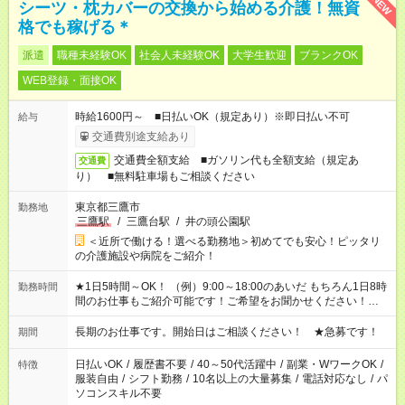
NEW
シーツ・枕カバーの交換から始める介護！無資
格でも稼げる＊
派遣
職種未経験OK
社会人未経験OK
大学生歓迎
ブランクOK
WEB登録・面接OK
時給1600円～ ■日払いOK（規定あり）※即日払い不可
給与
交通費別途支給あり
交通費全額支給 ■ガソリン代も全額支給（規定あ
交通費
り） ■無料駐車場もご相談ください
東京都三鷹市
勤務地
三鷹駅
/
三鷹台駅
/
井の頭公園駅
＜近所で働ける！選べる勤務地＞初めてでも安心！ピッタリ
の介護施設や病院をご紹介！
★1日5時間～OK！ （例）9:00～18:00のあいだ もちろん1日8時
勤務時間
間のお仕事もご紹介可能です！ご希望をお聞かせください！★家
庭の都合でお休みが必要な場合も遠慮なくご相談ください。 ※
週最低15時間以上の勤務が必要です
長期のお仕事です。開始日はご相談ください！ ★急募です！
期間
日払いOK
/
履歴書不要
/
40～50代活躍中
/
副業・WワークOK
/
特徴
服装自由
/
シフト勤務
/
10名以上の大量募集
/
電話対応なし
/
パ
ソコンスキル不要