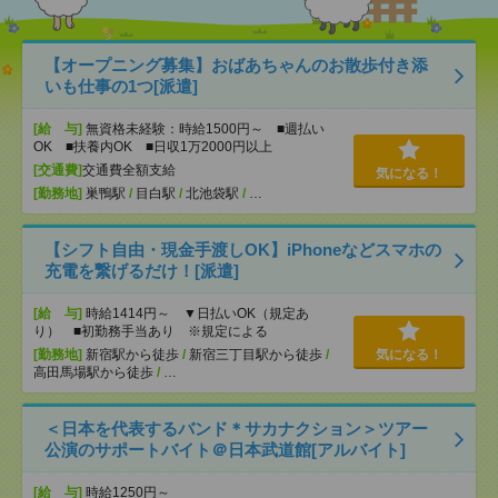
【オープニング募集】おばあちゃんのお散歩付き添
いも仕事の1つ[派遣]
[給 与]
無資格未経験：時給1500円～ ■週払い
OK ■扶養内OK ■日収1万2000円以上
[交通費]
交通費全額支給
気になる！
[勤務地]
巣鴨駅
/
目白駅
/
北池袋駅
/
…
【シフト自由・現金手渡しOK】iPhoneなどスマホの
充電を繋げるだけ！[派遣]
[給 与]
時給1414円～ ▼日払いOK（規定あ
り） ■初勤務手当あり ※規定による
[勤務地]
新宿駅から徒歩
/
新宿三丁目駅から徒歩
/
気になる！
高田馬場駅から徒歩
/
…
＜日本を代表するバンド＊サカナクション＞ツアー
公演のサポートバイト＠日本武道館[アルバイト]
[給 与]
時給1250円～