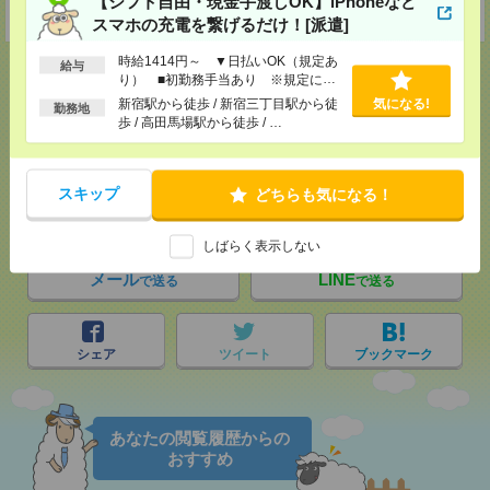
【シフト自由・現金手渡しOK】iPhoneなど
受付可能日時：9:30-19:00 ※電話受付時間⇒9:30-21:00
スマホの充電を繋げるだけ！[派遣]
時給1414円～ ▼日払いOK（規定あ
給与
り） ■初勤務手当あり ※規定によ
る
新宿駅から徒歩 / 新宿三丁目駅から徒
気になる!
勤務地
歩 / 高田馬場駅から徒歩 / …
応募ページへ
スキップ
どちらも気になる！
気になる！
しばらく表示しない
メール
LINE
で送る
で送る
シェア
ツイート
ブックマーク
あなたの閲覧履歴からの
おすすめ