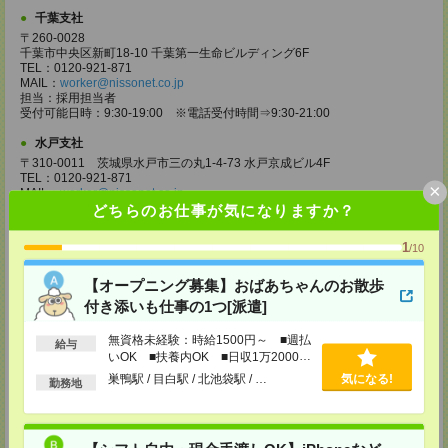
千葉支社
〒260-0028
千葉市中央区新町18-10 千葉第一生命ビルディング6F
TEL：0120-921-871
MAIL：
worker@nissonet.co.jp
担当：採用担当者
受付可能日時：9:30-19:00 ※電話受付時間⇒9:30-21:00
水戸支社
〒310-0011 茨城県水戸市三の丸1-4-73 水戸京成ビル4F
TEL：0120-921-871
×
MAIL：
worker@nissonet.co.jp
担当：採用担当者
どちらのお仕事が気になりますか？
受付可能日時：9:30-19:00 ※電話受付時間⇒9:30-21:00
1
/10
宇都宮支社
〒320-0811 栃木県宇都宮市大通り1-2-11 フコク生命ビル4F
【オープニング募集】おばあちゃんのお散歩
TEL：0120-921-871
MAIL：
worker@nissonet.co.jp
付き添いも仕事の1つ[派遣]
担当：採用担当者
受付可能日時：9:30-19:00 ※電話受付時間⇒9:30-21:00
無資格未経験：時給1500円～ ■週払
給与
いOK ■扶養内OK ■日収1万2000円
高崎支社
以上
巣鴨駅 / 目白駅 / 北池袋駅 / …
気になる!
埼玉県さいたま市大宮区仲町2-23-2 大宮仲町センタービル3F（さいたま
勤務地
支社内）
TEL：0120-921-871
MAIL：
worker@nissonet.co.jp
担当：採用担当者