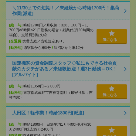
＼11/30までの短期！／未経験から時給1700円！集荷
作業[派遣]
[給 与]
時給1700円／月収例：328、100円＝1、
700円×8時間×21日勤務の場合＋残業代(月20時間の
場合)、交通費別途支給
気になる！
[交通費]
実費支給／当社規定あり。
[勤務地]
徳宿駅から車5分
/
涸沼駅から車12分
国連機関の資金調達スタッフ◇私にもできる社会貢
献のカタチがある／未経験歓迎！週3日勤務～OK！
[アルバイト]
[給 与]
時給1,350円～2,000円
[勤務地]
東京都武蔵野市吉祥寺南町（最寄り駅：吉
気になる！
祥寺駅）
大田区！軽作業！時給1800円[派遣]
[給 与]
時給1800円 日額平均1万4400円/月額30
万2400円/残込39万2400円
[交通費]
交通費支給（規定あり）