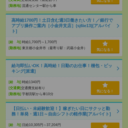
気になる！
[勤務地]
流通センター駅から車
高時給1700円！土日含む週3日働きたい方！／銀行で
アプリ操作ご案内［小金井支店］(sj6ie13)[アルバイ
ト]
[給 与]
時給1,700円～1,700円
[勤務地]
東京都小金井市（最寄り駅：武蔵小金井）
気になる！
給与即払いOK！高時給！日勤のお仕事！梱包・ピッ
キング[派遣]
[給 与]
時給1340円
[交通費]
交通費支給有り
気になる！
[勤務地]
宇都宮駅から車10分
【日払い・未経験歓迎！】稼ぎたい日にサクッと勤
務！単発・週1日～自由シフトの軽作業[アルバイト]
[給 与]
日給10,305円～37,204円