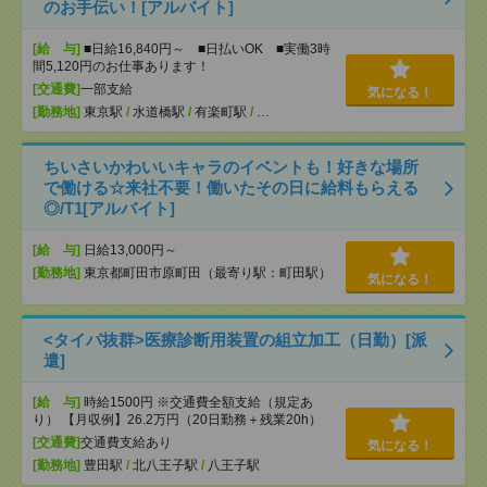
のお手伝い！[アルバイト]
[給 与]
■日給16,840円～ ■日払いOK ■実働3時
間5,120円のお仕事あります！
[交通費]
一部支給
気になる！
[勤務地]
東京駅
/
水道橋駅
/
有楽町駅
/
…
ちいさいかわいいキャラのイベントも！好きな場所
で働ける☆来社不要！働いたその日に給料もらえる
◎/T1[アルバイト]
[給 与]
日給13,000円～
[勤務地]
東京都町田市原町田（最寄り駅：町田駅）
気になる！
<タイパ抜群>医療診断用装置の組立加工（日勤）[派
遣]
[給 与]
時給1500円 ※交通費全額支給（規定あ
り） 【月収例】26.2万円（20日勤務＋残業20h）
[交通費]
交通費支給あり
気になる！
[勤務地]
豊田駅
/
北八王子駅
/
八王子駅