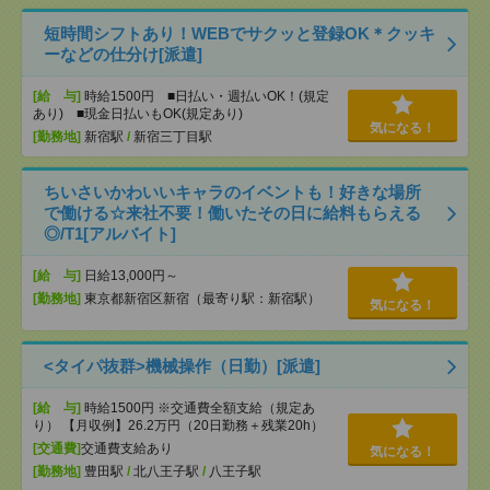
短時間シフトあり！WEBでサクッと登録OK＊クッキ
ーなどの仕分け[派遣]
[給 与]
時給1500円 ■日払い・週払いOK！(規定
あり) ■現金日払いもOK(規定あり)
気になる！
[勤務地]
新宿駅
/
新宿三丁目駅
ちいさいかわいいキャラのイベントも！好きな場所
で働ける☆来社不要！働いたその日に給料もらえる
◎/T1[アルバイト]
[給 与]
日給13,000円～
[勤務地]
東京都新宿区新宿（最寄り駅：新宿駅）
気になる！
<タイパ抜群>機械操作（日勤）[派遣]
[給 与]
時給1500円 ※交通費全額支給（規定あ
り） 【月収例】26.2万円（20日勤務＋残業20h）
[交通費]
交通費支給あり
気になる！
[勤務地]
豊田駅
/
北八王子駅
/
八王子駅