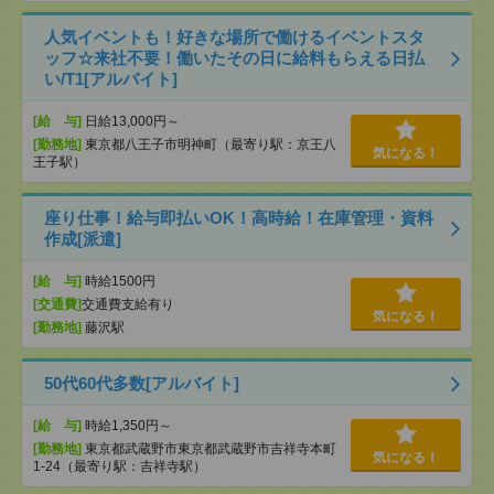
人気イベントも！好きな場所で働けるイベントスタ
ッフ☆来社不要！働いたその日に給料もらえる日払
い/T1[アルバイト]
[給 与]
日給13,000円～
[勤務地]
東京都八王子市明神町（最寄り駅：京王八
気になる！
王子駅）
座り仕事！給与即払いOK！高時給！在庫管理・資料
作成[派遣]
[給 与]
時給1500円
[交通費]
交通費支給有り
気になる！
[勤務地]
藤沢駅
50代60代多数[アルバイト]
[給 与]
時給1,350円～
[勤務地]
東京都武蔵野市東京都武蔵野市吉祥寺本町
気になる！
1-24（最寄り駅：吉祥寺駅）