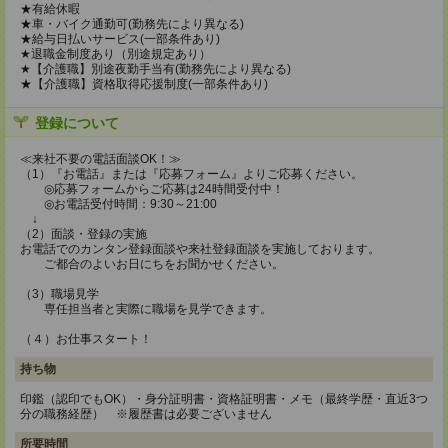
★有給休暇
★車・バイク通勤可(勤務先により異なる)
★給与日払いサービス(一部条件あり)
★退職金制度あり（別途規定あり）
★【介護職】別途夜勤手当有(勤務先により異なる)
★【介護職】資格取得応援制度(一部条件あり)
登録について
≪来社不要の電話面談OK！≫
（1）『お電話』または『応募フォーム』よりご応募ください。
◎応募フォームからご応募は24時間受付中！
◎お電話受付時間：9:30～21:00
↓
（2）面談・登録の実施
お電話でのカンタン登録面談や来社登録面談を実施しております。
ご都合のよいお日にちをお聞かせください。
（3）職場見学
専任担当者と実際に職場を見学できます。
（４）お仕事スタート！
持ち物
印鑑（認印でもOK）・身分証明書・資格証明書・メモ（最終学歴・直近3つ
分の職務経歴） ※履歴書は必要ございません
所要時間