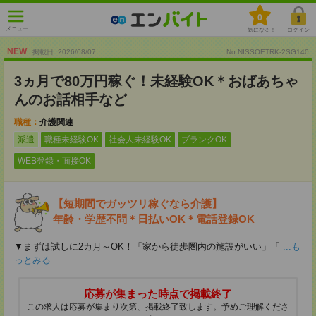
0
メニュー
気になる！
ログイン
NEW
掲載日 :2026
/
08
/
07
No.NISSOETRK-2SG140
3ヵ月で80万円稼ぐ！未経験OK＊おばあちゃ
んのお話相手など
職種：
介護関連
派遣
職種未経験OK
社会人未経験OK
ブランクOK
WEB登録・面接OK
【短期間でガッツリ稼ぐなら介護】
年齢・学歴不問＊日払いOK＊電話登録OK
▼まずは試しに2カ月～OK！「家から徒歩圏内の施設がいい」「
...も
っとみる
応募が集まった時点で掲載終了
この求人は応募が集まり次第、掲載終了致します。予めご理解くださ