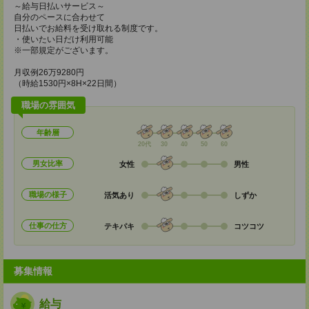
～給与日払いサービス～
自分のペースに合わせて
日払いでお給料を受け取れる制度です。
・使いたい日だけ利用可能
※一部規定がございます。
月収例26万9280円
（時給1530円×8H×22日間）
職場の雰囲気
年齢層
20代
30
40
50
60
男女比率
女性
男性
職場の様子
活気あり
しずか
仕事の仕方
テキパキ
コツコツ
募集情報
給与