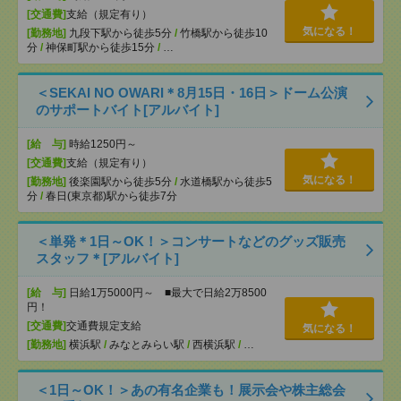
[交通費]
支給（規定有り）
気になる！
[勤務地]
九段下駅から徒歩5分
/
竹橋駅から徒歩10
分
/
神保町駅から徒歩15分
/
…
＜SEKAI NO OWARI＊8月15日・16日＞ドーム公演
のサポートバイト[アルバイト]
[給 与]
時給1250円～
[交通費]
支給（規定有り）
気になる！
[勤務地]
後楽園駅から徒歩5分
/
水道橋駅から徒歩5
分
/
春日(東京都)駅から徒歩7分
＜単発＊1日～OK！＞コンサートなどのグッズ販売
スタッフ＊[アルバイト]
[給 与]
日給1万5000円～ ■最大で日給2万8500
円！
[交通費]
交通費規定支給
気になる！
[勤務地]
横浜駅
/
みなとみらい駅
/
西横浜駅
/
…
＜1日～OK！＞あの有名企業も！展示会や株主総会