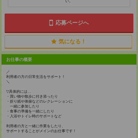
い。
応募ページへ
気になる！
お仕事の概要
／
利用者の方の日常生活をサポート！
＼
▽具体的には…
・買い物や散歩に付き添ったり
・折り紙や体操などのレクレーションに
一緒に参加したり
・食事の準備を一緒にしたり
・入浴やトイレ時のサポートなど
利用者の方と一緒に作業をしたり、
サポートすることがメインのお仕事です！