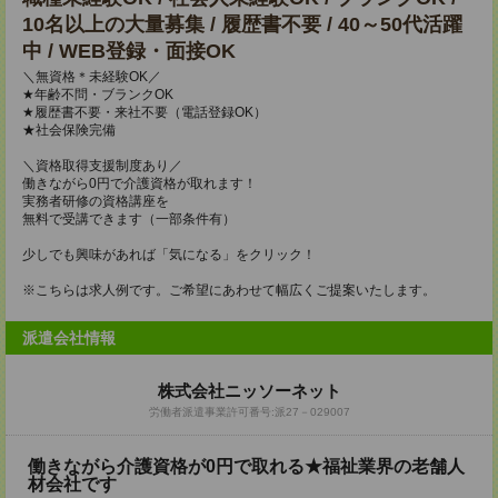
10名以上の大量募集 / 履歴書不要 / 40～50代活躍
中 / WEB登録・面接OK
＼無資格＊未経験OK／
★年齢不問・ブランクOK
★履歴書不要・来社不要（電話登録OK）
★社会保険完備
＼資格取得支援制度あり／
働きながら0円で介護資格が取れます！
実務者研修の資格講座を
無料で受講できます（一部条件有）
少しでも興味があれば「気になる」をクリック！
※こちらは求人例です。ご希望にあわせて幅広くご提案いたします。
派遣会社情報
株式会社ニッソーネット
労働者派遣事業許可番号:派27－029007
働きながら介護資格が0円で取れる★福祉業界の老舗人
材会社です