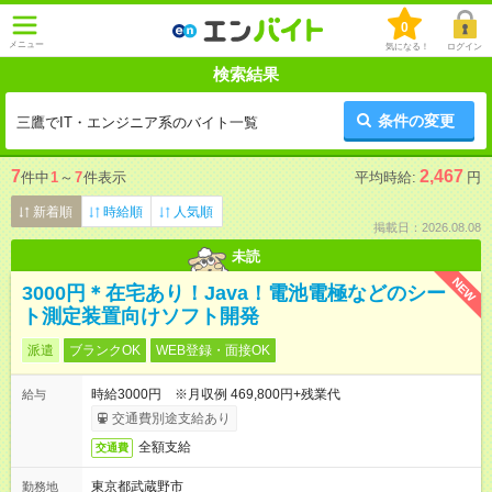
0
メニュー
気になる！
ログイン
検索結果
条件の変更
三鷹でIT・エンジニア系のバイト一覧
7
2,467
件中
1
～
7
件表示
平均時給:
円
新着順
時給順
人気順
掲載日：2026.08.08
未読
NEW
3000円＊在宅あり！Java！電池電極などのシー
ト測定装置向けソフト開発
派遣
ブランクOK
WEB登録・面接OK
時給3000円 ※月収例 469,800円+残業代
給与
交通費別途支給あり
全額支給
交通費
東京都武蔵野市
勤務地