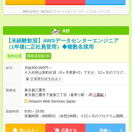
掲載元企業名
株式会社リクルートスタッフィング ＩＴスタッフィング
未読
【未経験歓迎】AWSデータセンターエンジニア
（1年後に正社員登用）◆複数名採用
契約社員
職種未経験OK
月給400,000円～
給与
※入社時は契約社員（6ヶ月更新×2）ですが、12ヶ月のプログラ
ム修了後は正社員として登用されます。その後は昇給制度があ
交通費別途支給あり
ります。 【試用期間】試用期間なし
東京都三鷹市
勤務地
東京都三鷹市下連雀三丁目（最寄り駅：JR
三鷹駅
）
Amazon Web Services Japan
9:00～18:00
勤務時間
実働時間：8時間/日 （休憩1時間） ※12ヶ月のプログラム期間中
は、勤務時間に変更はありません。プログラム修了後に正社員
となるとシフト制勤務となります。
気になる！
応募する
詳細へ