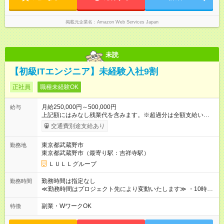
掲載元企業名
Amazon Web Services Japan
未読
【初級ITエンジニア】未経験入社9割
正社員
職種未経験OK
月給250,000円～500,000円
給与
上記額にはみなし残業代を含みます。※超過分は全額支給いたし
ます。 みなし残業代 21,675円／月 みなし残業時間 12時間／月 -
交通費別途支給あり
------------------------------------------------------- ≪経験者の方は以下と
なります≫ --------------------------------------------------------- ◎月給35
東京都武蔵野市
勤務地
万円～＋業績賞与＋交通費＋各種手当 ※固定残業代（30時間/6
東京都武蔵野市（最寄り駅：吉祥寺駅）
万6，610円分）を含む。超過分は追加支給いたします 能力やス
キルを考慮し初任給を決定。経験者の方は前給考慮も可能で
ＬＵＬＬグループ
す！ ◎昇給年1回（研修終了後） ◎賞与年2回（2月・8月）＋業
績賞与あり ◤スキルアップも、収入アップも。◢ 入社後の成長
勤務時間は指定なし
勤務時間
や頑張りは、しっかり給与で還元しています。 実際にほぼ全員
≪勤務時間はプロジェクト先により変動いたします≫ ・10時00
が入社1年以内に昇給を実現。 なかには転職後に年収250万円以
分～19時00分（休憩1時間） ・9時00分～18時00分（休憩1時
上アップした社員も。 エンジニアへの還元率は業界高水準の
間） ＼平日夜も、ちゃんと「自分時間」がつくれます／ 残業は
副業・WワークOK
特徴
87％。 スキルを磨いた分だけ、収入アップも目指せる環境で
月平均10時間程度。 仕事終わりに資格の勉強やゲーム、推し活
す！ 【試用期間】試用期間あり 試用期間の長さ：6ヶ月 ※ 雇用
やサウナなど、 趣味の時間を楽しむ社員も多くいます◎