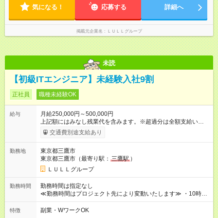
形態と給与に、本採用時と異なる部分があります。 雇用形態：
気になる！
応募する
詳細へ
中途採用（契約社員） 給与：月給 230,000円以上 上記額にはみ
なし残業代を含みます。※超過分は全額支給いたします。 みな
し残業代 21,329円／月 みなし残業時間 13時間／月 ※交通費は
掲載元企業名
ＬＵＬＬグループ
別途支給いたします ※研修期間中（最大12ヶ月間）も、試用期
間中と同一の給与となります。
未読
【初級ITエンジニア】未経験入社9割
正社員
職種未経験OK
月給250,000円～500,000円
給与
上記額にはみなし残業代を含みます。※超過分は全額支給いたし
ます。 みなし残業代 21,675円／月 みなし残業時間 12時間／月 -
交通費別途支給あり
------------------------------------------------------- ≪経験者の方は以下と
なります≫ --------------------------------------------------------- ◎月給35
東京都三鷹市
勤務地
万円～＋業績賞与＋交通費＋各種手当 ※固定残業代（30時間/6
東京都三鷹市（最寄り駅：
三鷹駅
）
万6，610円分）を含む。超過分は追加支給いたします 能力やス
キルを考慮し初任給を決定。経験者の方は前給考慮も可能で
ＬＵＬＬグループ
す！ ◎昇給年1回（研修終了後） ◎賞与年2回（2月・8月）＋業
績賞与あり ◤スキルアップも、収入アップも。◢ 入社後の成長
勤務時間は指定なし
勤務時間
や頑張りは、しっかり給与で還元しています。 実際にほぼ全員
≪勤務時間はプロジェクト先により変動いたします≫ ・10時00
が入社1年以内に昇給を実現。 なかには転職後に年収250万円以
分～19時00分（休憩1時間） ・9時00分～18時00分（休憩1時
上アップした社員も。 エンジニアへの還元率は業界高水準の
間） ＼平日夜も、ちゃんと「自分時間」がつくれます／ 残業は
副業・WワークOK
特徴
87％。 スキルを磨いた分だけ、収入アップも目指せる環境で
月平均10時間程度。 仕事終わりに資格の勉強やゲーム、推し活