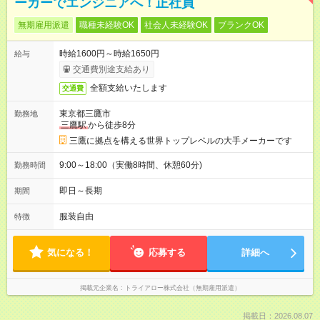
ーカーでエンジニアへ！正社員
無期雇用派遣
職種未経験OK
社会人未経験OK
ブランクOK
時給1600円～時給1650円
給与
交通費別途支給あり
全額支給いたします
交通費
東京都三鷹市
勤務地
三鷹駅
から徒歩8分
三鷹に拠点を構える世界トップレベルの大手メーカーです
9:00～18:00（実働8時間、休憩60分)
勤務時間
即日～長期
期間
服装自由
特徴
気になる！
応募する
詳細へ
掲載元企業名
トライアロー株式会社（無期雇用派遣）
掲載日：2026.08.07