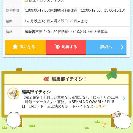
物流・ロジスティクス
(1)09:00-17:00(休憩60分) ※休憩（12:00-12:50、15:00-15:10）
勤務時間
1ヶ月以上3ヶ月未満／即日～9月末まで
期間
履歴書不要
/
40～50代活躍中
/
10名以上の大量募集
特徴
気になる！
応募する
詳細へ
編集部イチオシ
【完全在宅！】難しい業務なし＆電話なし！ゆっくりの11時
～時短＊データ入力・事務、＜SEKAI NO OWARI＊8月15
日・16日＞ドーム公演のサポートバイトなど
(8/7UP!)