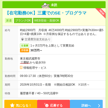
未読
NEW
【在宅勤務OK】三鷹でのSE・プログラマ
派遣
ブランクOK
WEB登録・面接OK
時給2900円 月収例 46万4000円 時給2900円×実働7h30m×週5
給与
日×4週+残業10h ※月収例を保証するものではありません。
交通費別途支給あり
1ヶ月3万円を上限として実費支給
交通費
30万円～
月収例
東京都武蔵野市
勤務地
三鷹駅
から徒歩3分
情報処理サ－ビス
09:00-17:30（休憩60分）実働7時間30分
勤務時間
2026年10月01日～長期 ※開始日相談OK ※10月～
期間
履歴書不要
/
40～50代活躍中
特徴
気になる！
応募する
詳細へ