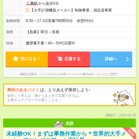
三鷹駅
から徒歩5分
【大手計測機器メーカー】制御事業，測定器事業
8:30～17:15(実働7時間50分 休憩55分)
勤務時間
【急募】即日～長期
期間
履歴書不要
/
40～50代活躍中
特徴
気になる！
応募する
詳細へ
掲載元企業名
パーソルエクセルHRパートナーズ株式会社（エンジニア部門）
興味のあるバイト
は、とりあえず保存しよう♪
保存した求人は、後からまとめて応募できるよ。
企業からアプローチが届くことも！
掲載日：2026.08.08
未読
NEW
未経験OK！まずは事務作業から＊世界的大手メ