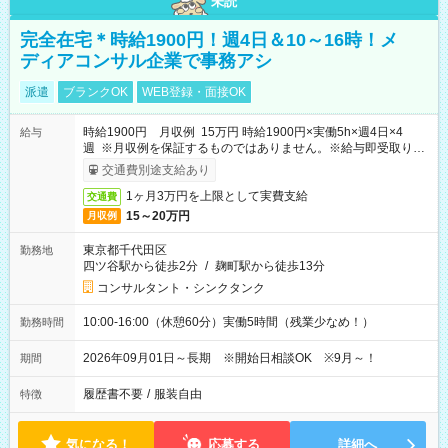
未読
完全在宅＊時給1900円！週4日＆10～16時！メ
ディアコンサル企業で事務アシ
派遣
ブランクOK
WEB登録・面接OK
時給1900円 月収例 15万円 時給1900円×実働5h×週4日×4
給与
週 ※月収例を保証するものではありません。※給与即受取りサ
ービス利用可（利用条件有）
交通費別途支給あり
1ヶ月3万円を上限として実費支給
交通費
15～20万円
月収例
東京都千代田区
勤務地
四ツ谷駅から徒歩2分
/
麹町駅から徒歩13分
コンサルタント・シンクタンク
10:00-16:00（休憩60分）実働5時間（残業少なめ！）
勤務時間
2026年09月01日～長期 ※開始日相談OK ※9月～！
期間
履歴書不要
/
服装自由
特徴
気になる！
応募する
詳細へ