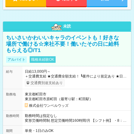
未読
ちいさいかわいいキャラのイベントも！好きな
場所で働ける☆来社不要！働いたその日に給料
もらえる◎/T1
アルバイト
職種未経験OK
日給13,000円～
給与
＋交通費支給 ★交通費全額支給！ ┗案件により規定あり ★日払
いOK！（規定あり） ┗働いたその日に現金GET♪ お仕事後はコ
交通費別途支給あり
ンビニATMから 日払い分を引き落とせます！ 【試用期間】試
用期間なし
東京都町田市
勤務地
東京都町田市原町田（最寄り駅：町田駅）
株式会社ワンベルウッズ
勤務時間は指定なし
勤務時間
変形労働時間制 想定労働時間160時間/月 【シフト例】 ・8：00
～21：00
単発・1日のみOK
期間