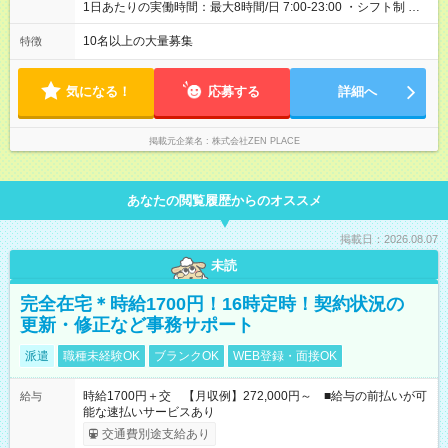
を含む ■研修担当＋リーダー職 入社年数：15年目 年収：約11，
1日あたりの実働時間：最大8時間/日 7:00-23:00 ・シフト制 ※週
340，000円（＝基本給×12か月＋賞与） 備考：新人研修・養成
の勤務時間は40時間 ※実働8時間（休憩1時間）
コース開発の担当として貢献手当を含む 【試用期間】試用期間
10名以上の大量募集
特徴
あり 試用期間の長さ：3ヶ月 雇用形態、給与は本採用時と同じ
です。
気になる！
応募する
詳細へ
掲載元企業名
株式会社ZEN PLACE
あなたの閲覧履歴からのオススメ
掲載日：2026.08.07
未読
完全在宅＊時給1700円！16時定時！契約状況の
更新・修正など事務サポート
派遣
職種未経験OK
ブランクOK
WEB登録・面接OK
時給1700円＋交 【月収例】272,000円～ ■給与の前払いが可
給与
能な速払いサービスあり
交通費別途支給あり