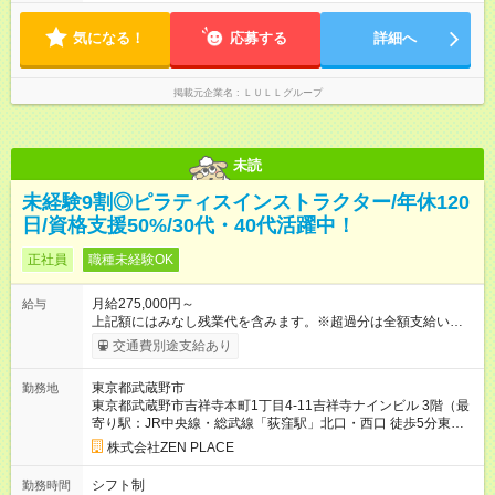
す！ 【試用期間】試用期間あり 試用期間の長さ：6ヶ月 ※ 雇用
やサウナなど、 趣味の時間を楽しむ社員も多くいます◎
形態と給与に、本採用時と異なる部分があります。 雇用形態：
気になる！
応募する
詳細へ
中途採用（契約社員） 給与：月給 230,000円以上 上記額にはみ
なし残業代を含みます。※超過分は全額支給いたします。 みな
し残業代 21,329円／月 みなし残業時間 13時間／月 ※交通費は
掲載元企業名
ＬＵＬＬグループ
別途支給いたします ※研修期間中（最大12ヶ月間）も、試用期
間中と同一の給与となります。
未読
未経験9割◎ピラティスインストラクター/年休120
日/資格支援50%/30代・40代活躍中！
正社員
職種未経験OK
月給275,000円～
給与
上記額にはみなし残業代を含みます。※超過分は全額支給いたし
ます。 みなし残業代 48,900円／月 みなし残業時間 30時間／月
交通費別途支給あり
上記額にはみなし残業代を含みます。（超過分は全額支給しま
す） <全国勤務型> 月給275，000円～(みなし残業代30時間48，
東京都武蔵野市
勤務地
900円含む)※試用期間３ヶ月あり（給与/労働時要件は同条件）
東京都武蔵野市吉祥寺本町1丁目4-11吉祥寺ナインビル 3階（最
<年収例> ■理学療法士（PT）出身入社年数：5年目 年代：30代
寄り駅：JR中央線・総武線「荻窪駅」北口・西口 徒歩5分東京
前半 年収：約5，756，000円（＝基本給×12か月＋賞与） 備
メトロ「南阿佐ヶ谷駅」2a・2b出口徒歩4分JR中央線、総武線
考：PT資格を活かし、コース開発・プロダクト開発へ貢献 ■OL
株式会社ZEN PLACE
「西荻窪駅」北口徒歩3分京王井の頭線「浜田山駅」徒歩3分JR
出身 入社年数：5年目 年収：約5，560，000円（＝基本給×12か
中央線・総武線、京王井の頭線「吉祥寺駅」北口徒歩1分＊全国
月＋賞与） 備考：翻訳業務など、グローバル事業への貢献手当
シフト制
勤務時間
にスタジオがあります！転勤あり全国勤務型の募集です）