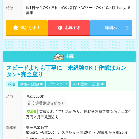
週1日からOK / 日払いOK / 副業・WワークOK / 10名以上の大量
特徴
募集
気になる！
応募する
詳細へ
未読
スピードよりも丁寧に！未経験OK！作業はカン
タン×完全座り
派遣
職種未経験OK
ブランクOK
WEB登録・面接OK
時給1500円
給与
交通費別途支給あり
実費支給／当社規定あり。通勤交通費実費支払／上限4
交通費
万円／月※規定あり
埼玉県加須市
勤務地
加須駅から車10分
/
久喜駅から車20分
/
鴻巣駅から車20分