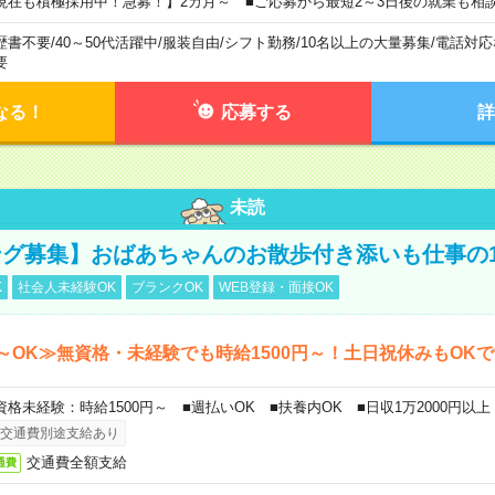
現在も積極採用中！急募！】2カ月～ ■ご応募から最短2～3日後の就業も相
歴書不要
/
40～50代活躍中
/
服装自由
/
シフト勤務
/
10名以上の大量募集
/
電話対応
要
なる！
応募する
詳
未読
グ募集】おばあちゃんのお散歩付き添いも仕事の
K
社会人未経験OK
ブランクOK
WEB登録・面接OK
～OK≫無資格・未経験でも時給1500円～！土日祝休みもOK
資格未経験：時給1500円～ ■週払いOK ■扶養内OK ■日収1万2000円以上
交通費別途支給あり
交通費全額支給
通費