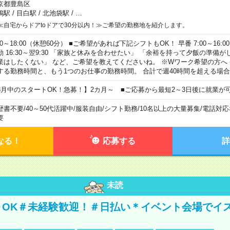
京都豊島区
鴨駅
/
目白駅
/
北池袋駅
/
…
≪自宅からドアtoドアで30分以内！≫ご希望の勤務地を紹介します。
00～18:00（休憩60分） ■ご希望があれば下記シフトもOK！ 早番 7:00～16:00 遅
勤 16:30～翌9:30 「家族と休みを合わせたい」 「余裕を持って夕飯の準備
業はしたくない」 など、ご希望を教えてくださいね。 ※Wワーク希望の方へ
する勤務時間と、もう1つのお仕事の勤務時間。 合計で週40時間を超える場
8月中のスタートOK！急募！】2カ月～ ■ご応募から最短2～3日後に就業が
歴書不要
/
40～50代活躍中
/
服装自由
/
シフト勤務
/
10名以上の大量募集
/
電話対応
要
なる！
応募する
詳
未読
～OK＃未経験歓迎！＃日払い＊イベント会場でイ