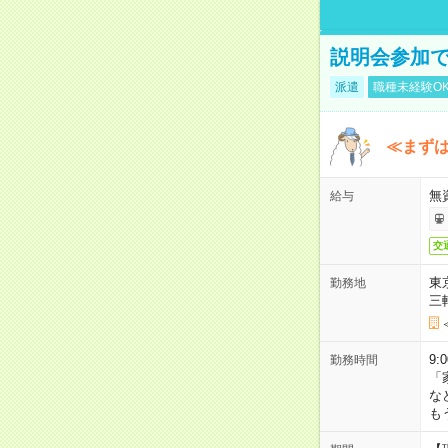
説明会参加で
派遣
職種未経験O
≪まずは
無
給与
交
東
勤務地
三
9:
勤務時間
「
な
も