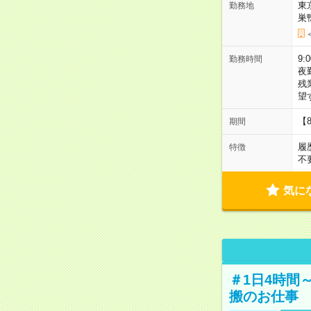
東
勤務地
巣
9:
勤務時間
夜
残
望
【
期間
履
特徴
不
気に
＃1日4時間
搬のお仕事