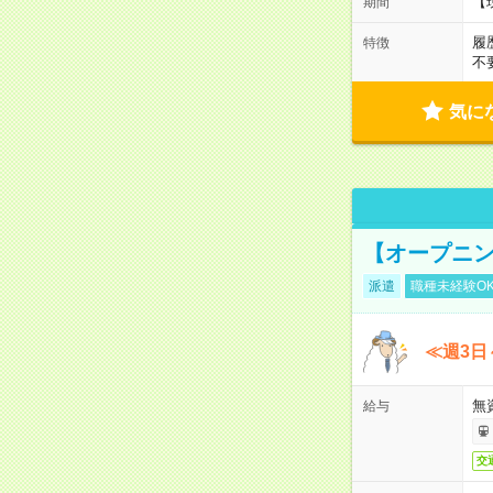
【
期間
履
特徴
不
気に
【オープニン
派遣
職種未経験O
≪週3日
無
給与
交