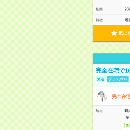
2
期間
履
特徴
気に
完全在宅で1
派遣
ブランクOK
完全在宅
時
給与
交