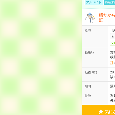
アルバイト
職種未
暇だか
証
日
給与
交
東
勤務地
秋
2
勤務時間
談
激
期間
週
特徴
募
気に