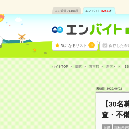
エン派遣
71454
件
エン バイト
82531
件
0
気になるリスト
保存した希
バイトTOP
関東
東京都
新宿区
【3
掲載日 :
2026
/
06
/
02
【30名
査・不
派遣
職種未経