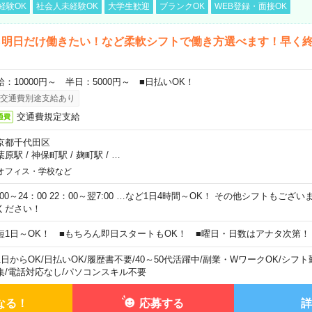
経験OK
社会人未経験OK
大学生歓迎
ブランクOK
WEB登録・面接OK
ら明日だけ働きたい！など柔軟シフトで働き方選べます！早く
給：10000円～ 半日：5000円～ ■日払いOK！
交通費別途支給あり
交通費規定支給
通費
京都千代田区
葉原駅
/
神保町駅
/
麹町駅
/
…
オフィス・学校など
0:00～24：00 22：00～翌7:00 …など1日4時間～OK！ その他シフトもござ
ください！
短1日～OK！ ■もちろん即日スタートもOK！ ■曜日・日数はアナタ次第！
1日からOK
/
日払いOK
/
履歴書不要
/
40～50代活躍中
/
副業・WワークOK
/
シフト
集
/
電話対応なし
/
パソコンスキル不要
なる！
応募する
詳