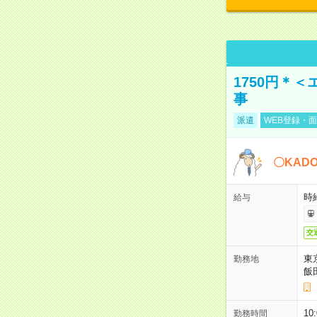
1750円＊
事
派遣
WEB登録・面
〇KAD
時給
給与
交
東
勤務地
飯
10
勤務時間