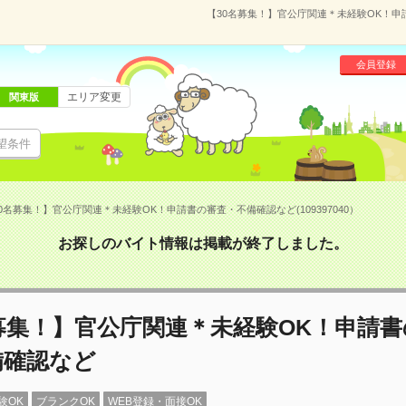
【30名募集！】官公庁関連＊未経験OK！申請
会員登録
エリア変更
関東版
望条件
0名募集！】官公庁関連＊未経験OK！申請書の審査・不備確認など(109397040）
お探しのバイト情報は掲載が終了しました。
募集！】官公庁関連＊未経験OK！申請書
備確認など
験OK
ブランクOK
WEB登録・面接OK