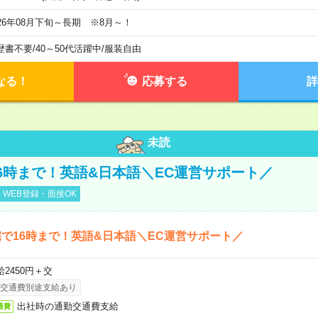
026年08月下旬～長期 ※8月～！
歴書不要
/
40～50代活躍中
/
服装自由
なる！
応募する
詳
未読
6時まで！英語&日本語＼EC運営サポート／
WEB登録・面接OK
で16時まで！英語&日本語＼EC運営サポート／
給2450円＋交
交通費別途支給あり
出社時の通勤交通費支給
通費