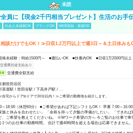
未読
全員に【現金2千円相当プレゼント】生活のお手
K
社会人未経験OK
ブランクOK
WEB登録・面接OK
相談だけでもOK！≫日収1.2万円以上で週3日～＆土日休みも
資格未経験：時給1500円～ ■週払いOK ■扶養内OK ■日収1万2000円以上
交通費別途支給あり
交通費全額支給
通費
京都世田谷区
軒茶屋駅
/
世田谷駅
/
下高井戸駅
/
…
≪自宅からドアtoドアで30分以内！≫ご希望の勤務地を紹介します。
00～18:00（休憩60分） ■ご希望があれば下記シフトもOK！ 早番 7:00～16:00 遅
家族と休みを合わせたい」 「余裕を持って夕飯の準備がしたい」 「できれば
ど、ご希望を教えてくださいね。 ※Wワーク希望の方へ 今ご覧のお仕事で希
う1つのお仕事の勤務時間。 合計で週40時間を超える場合は応募できません。