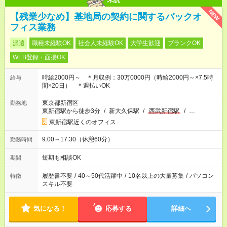
NEW
【残業少なめ】基地局の契約に関するバックオ
フィス業務
派遣
職種未経験OK
社会人未経験OK
大学生歓迎
ブランクOK
WEB登録・面接OK
時給2000円～ ＊月収例：30万0000円（時給2000円～×7.5時
給与
間×20日） ＊週払いOK
東京都新宿区
勤務地
東新宿駅から徒歩3分
/
新大久保駅
/
西武新宿駅
/
…
東新宿駅近くのオフィス
9:00～17:30（休憩60分）
勤務時間
短期も相談OK
期間
履歴書不要
/
40～50代活躍中
/
10名以上の大量募集
/
パソコン
特徴
スキル不要
気になる！
応募する
詳細へ