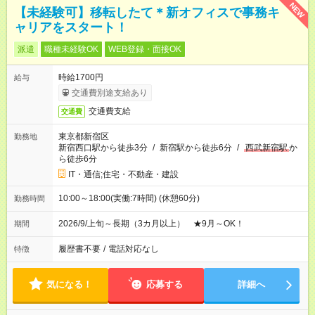
NEW
【未経験可】移転したて＊新オフィスで事務キ
ャリアをスタート！
派遣
職種未経験OK
WEB登録・面接OK
時給1700円
給与
交通費別途支給あり
交通費支給
交通費
東京都新宿区
勤務地
新宿西口駅から徒歩3分
/
新宿駅から徒歩6分
/
西武新宿駅
か
ら徒歩6分
IT・通信;住宅・不動産・建設
10:00～18:00(実働:7時間) (休憩60分)
勤務時間
2026/9/上旬～長期（3カ月以上） ★9月～OK！
期間
履歴書不要
/
電話対応なし
特徴
気になる！
応募する
詳細へ