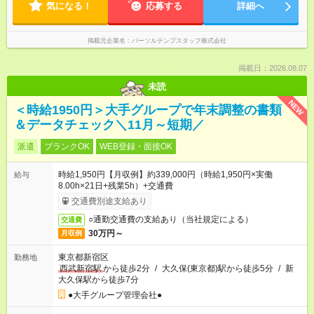
気になる！
応募する
詳細へ
掲載元企業名
パーソルテンプスタッフ株式会社
掲載日：2026.08.07
未読
NEW
＜時給1950円＞大手グループで年末調整の書類
＆データチェック＼11月～短期／
派遣
ブランクOK
WEB登録・面接OK
時給1,950円【月収例】約339,000円（時給1,950円×実働
給与
8.00h×21日+残業5h）+交通費
交通費別途支給あり
○通勤交通費の支給あり（当社規定による）
交通費
30万円～
月収例
東京都新宿区
勤務地
西武新宿駅
から徒歩2分
/
大久保(東京都)駅から徒歩5分
/
新
大久保駅から徒歩7分
●大手グループ管理会社●