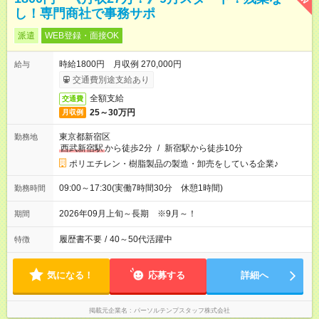
し！専門商社で事務サポ
派遣
WEB登録・面接OK
時給1800円 月収例 270,000円
給与
交通費別途支給あり
全額支給
交通費
25～30万円
月収例
東京都新宿区
勤務地
西武新宿駅
から徒歩2分
/
新宿駅から徒歩10分
ポリエチレン・樹脂製品の製造・卸売をしている企業♪
09:00～17:30(実働7時間30分 休憩1時間)
勤務時間
2026年09月上旬～長期 ※9月～！
期間
履歴書不要
/
40～50代活躍中
特徴
気になる！
応募する
詳細へ
掲載元企業名
パーソルテンプスタッフ株式会社