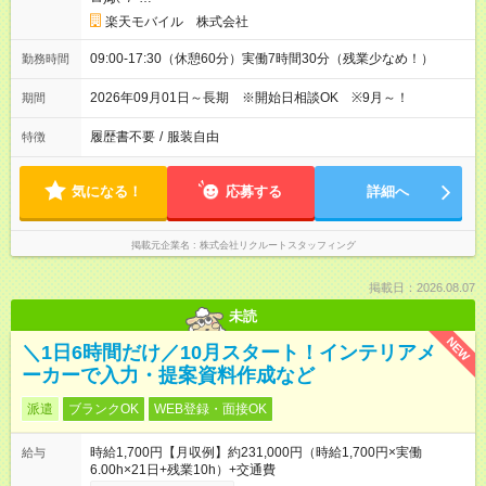
楽天モバイル 株式会社
09:00-17:30（休憩60分）実働7時間30分（残業少なめ！）
勤務時間
2026年09月01日～長期 ※開始日相談OK ※9月～！
期間
履歴書不要
/
服装自由
特徴
気になる！
応募する
詳細へ
掲載元企業名
株式会社リクルートスタッフィング
掲載日：2026.08.07
未読
NEW
＼1日6時間だけ／10月スタート！インテリアメ
ーカーで入力・提案資料作成など
派遣
ブランクOK
WEB登録・面接OK
時給1,700円【月収例】約231,000円（時給1,700円×実働
給与
6.00h×21日+残業10h）+交通費