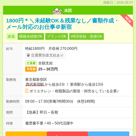
掲載日：2026.08.07
未読
NEW
1800円＊＼未経験OK＆残業なし／書類作成・
メール対応のお仕事＠新宿
派遣
職種未経験OK
ブランクOK
WEB登録・面接OK
時給1800円 月収例 270,000円
給与
交通費別途支給あり
全額支給
交通費
25～30万円
月収例
東京都新宿区
勤務地
西武新宿駅
から徒歩2分
/
新宿駅から徒歩13分
ポリエチレン・樹脂製品の製造・卸売をしている企業♪
09:00～17:30(実働7時間30分 休憩1時間)
勤務時間
【急募】即日～長期
期間
履歴書不要
/
40～50代活躍中
特徴