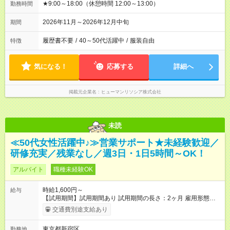
★9:00～18:00（休憩時間 12:00～13:00）
勤務時間
2026年11月～2026年12月中旬
期間
履歴書不要
/
40～50代活躍中
/
服装自由
特徴
気になる！
応募する
詳細へ
掲載元企業名
ヒューマンリソシア株式会社
未読
≪50代女性活躍中♪≫営業サポート★未経験歓迎／
研修充実／残業なし／週3日・1日5時間～OK！
アルバイト
職種未経験OK
時給1,600円～
給与
【試用期間】試用期間あり 試用期間の長さ：2ヶ月 雇用形態、
給与は本採用時と同じです。
交通費別途支給あり
東京都新宿区
勤務地