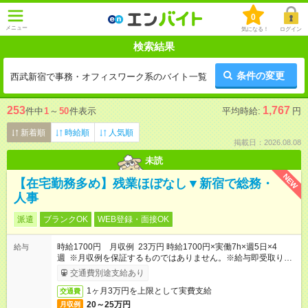
0
メニュー
気になる！
ログイン
検索結果
条件の変更
西武新宿で事務・オフィスワーク系のバイト一覧
253
1,767
件中
1
～
50
件表示
平均時給:
円
新着順
時給順
人気順
掲載日：2026.08.08
未読
NEW
【在宅勤務多め】残業ほぼなし▼新宿で総務・
人事
派遣
ブランクOK
WEB登録・面接OK
時給1700円 月収例 23万円 時給1700円×実働7h×週5日×4
給与
週 ※月収例を保証するものではありません。※給与即受取りサ
ービス利用可（利用条件有）
交通費別途支給あり
1ヶ月3万円を上限として実費支給
交通費
20～25万円
月収例