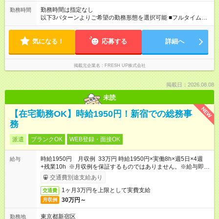
勤務時間は指定なし
勤務時間
以下3パターンよりご希望の勤務形態を選択可能 ■フルタイム勤
務 9:00～18:00／実働8時間 ■時短勤務 9:30～16:30／実働6時間
■変則時短勤務 週5日勤務日のうち… 週1～2日は時短、他曜日は
気になる！
フルタイム等変則的に働くことが可能 ※週5日出社をお願いして
応募する
詳細へ
おります。勤務時間帯については調整いたします。
掲載元企業名
FRESH UP株式会社
掲載日：2026.08.08
未読
NEW
【在宅勤務OK】時給1950円！新宿での総務事
務
派遣
ブランクOK
WEB登録・面接OK
時給1950円 月収例 33万円 時給1950円×実働8h×週5日×4週
給与
+残業10h ※月収例を保証するものではありません。※給与即受
取りサービス利用可（利用条件有）
交通費別途支給あり
1ヶ月3万円を上限として実費支給
交通費
30万円～
月収例
東京都新宿区
勤務地