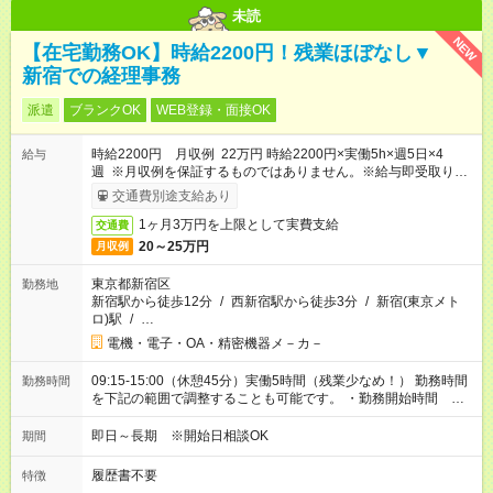
未読
NEW
【在宅勤務OK】時給2200円！残業ほぼなし▼
新宿での経理事務
派遣
ブランクOK
WEB登録・面接OK
時給2200円 月収例 22万円 時給2200円×実働5h×週5日×4
給与
週 ※月収例を保証するものではありません。※給与即受取りサ
ービス利用可（利用条件有）
交通費別途支給あり
1ヶ月3万円を上限として実費支給
交通費
20～25万円
月収例
東京都新宿区
勤務地
新宿駅から徒歩12分
/
西新宿駅から徒歩3分
/
新宿(東京メト
ロ)駅
/
…
電機・電子・OA・精密機器メ－カ－
09:15-15:00（休憩45分）実働5時間（残業少なめ！） 勤務時間
勤務時間
を下記の範囲で調整することも可能です。 ・勤務開始時間
09:00～12:00 ・勤務終了時間 13:00～17:45 ・実働 04:00～
07:00
即日～長期 ※開始日相談OK
期間
履歴書不要
特徴