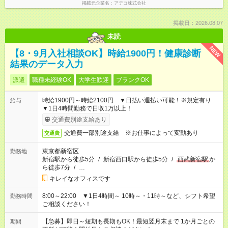
掲載元企業名
アデコ株式会社
掲載日：2026.08.07
未読
NEW
【8・9月入社相談OK】時給1900円！健康診断
結果のデータ入力
派遣
職種未経験OK
大学生歓迎
ブランクOK
時給1900円～時給2100円 ▼日払い週払い可能！※規定有り
給与
▼1日4時間勤務で日収1万以上！
交通費別途支給あり
交通費一部別途支給 ※お仕事によって変動あり
交通費
東京都新宿区
勤務地
新宿駅から徒歩5分
/
新宿西口駅から徒歩5分
/
西武新宿駅
か
ら徒歩7分
/
…
キレイなオフィスです
8:00～22:00 ▼1日4時間～ 10時～・11時～など、シフト希望
勤務時間
ご相談ください！
【急募】即日～短期も長期もOK！最短翌月末まで 1か月ごとの
期間