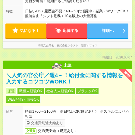
更新が可能！開始日もご相談ください！
日払いOK
/
履歴書不要
/
40～50代活躍中
/
副業・WワークOK
/
特徴
服装自由
/
シフト勤務
/
10名以上の大量募集
気になる！
応募する
詳細へ
掲載元企業名
株式会社グラスト 新宿オフィス
掲載日：2026.08.07
未読
NEW
＼人気の官公庁／週4～！給付金に関する情報を
入力するコツコツWORK！
派遣
職種未経験OK
社会人未経験OK
ブランクOK
WEB登録・面接OK
時給1700～2100円 ※日払いOK(規定あり) ※スキルにより応
給与
相談
交通費別途支給あり
交通費支給（規定あり）
交通費