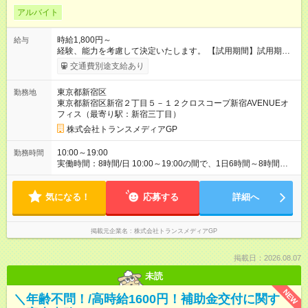
アルバイト
時給1,800円～
給与
経験、能力を考慮して決定いたします。 【試用期間】試用期間
あり 試用期間の長さ：2ヶ月 雇用形態、給与は本採用時と同じ
交通費別途支給あり
です。
東京都新宿区
勤務地
東京都新宿区新宿２丁目５－１２クロスコープ新宿AVENUEオ
フィス（最寄り駅：新宿三丁目）
株式会社トランスメディアGP
10:00～19:00
勤務時間
実働時間：8時間/日 10:00～19:00の間で、1日6時間～8時間、
週4～5日の勤務を想定しています。勤務時間はご相談に応じま
す。お客様からの問い合わせに継続的に対応するため、勤務日
気になる！
数の多い方を歓迎します。業務に慣れた後は、週1～2日の在宅
応募する
詳細へ
勤務も相談可能です。残業：月10時間程度の可能性あり。
掲載元企業名
株式会社トランスメディアGP
掲載日：2026.08.07
未読
NEW
＼年齢不問！/高時給1600円！補助金交付に関す