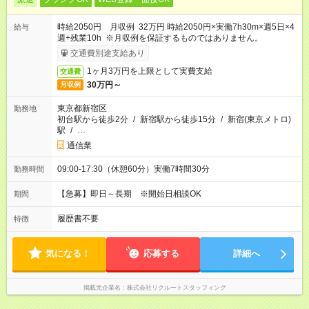
時給2050円 月収例 32万円 時給2050円×実働7h30m×週5日×4
給与
週+残業10h ※月収例を保証するものではありません。
交通費別途支給あり
1ヶ月3万円を上限として実費支給
交通費
30万円～
月収例
東京都新宿区
勤務地
初台駅から徒歩2分
/
新宿駅から徒歩15分
/
新宿(東京メトロ)
駅
/
…
通信業
09:00-17:30（休憩60分）実働7時間30分
勤務時間
【急募】即日～長期 ※開始日相談OK
期間
履歴書不要
特徴
気になる！
応募する
詳細へ
掲載元企業名
株式会社リクルートスタッフィング