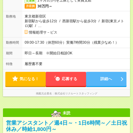
1ヶ月3万円を上限として実費支給
交通費
30万円～
月収例
東京都新宿区
勤務地
新宿駅から徒歩12分
/
西新宿駅から徒歩3分
/
新宿(東京メト
ロ)駅
/
…
情報処理サ－ビス
09:00-17:30（休憩60分）実働7時間30分（残業少なめ！）
勤務時間
即日～長期 ※開始日相談OK
期間
履歴書不要
特徴
気になる！
応募する
詳細へ
掲載元企業名
株式会社リクルートスタッフィング
未読
営業アシスタント／週4日～・1日6時間～／土日祝
休み／時給1,800円～