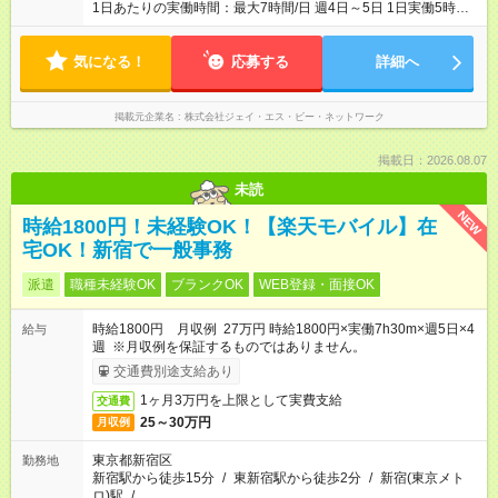
1日あたりの実働時間：最大7時間/日 週4日～5日 1日実働5時間
～（30～60分休憩あり） ※応相談 10～3月は繁忙期の為、土日
祝出勤できる方大歓迎です！ ※4～9月は水曜・日曜が定休日で
気になる！
す。 1ヶ月毎にシフトの希望をお伺いしますのでプライベートも
応募する
詳細へ
しっかり確保できます！
掲載元企業名
株式会社ジェイ・エス・ビー・ネットワーク
掲載日：2026.08.07
未読
NEW
時給1800円！未経験OK！【楽天モバイル】在
宅OK！新宿で一般事務
派遣
職種未経験OK
ブランクOK
WEB登録・面接OK
時給1800円 月収例 27万円 時給1800円×実働7h30m×週5日×4
給与
週 ※月収例を保証するものではありません。
交通費別途支給あり
1ヶ月3万円を上限として実費支給
交通費
25～30万円
月収例
東京都新宿区
勤務地
新宿駅から徒歩15分
/
東新宿駅から徒歩2分
/
新宿(東京メト
ロ)駅
/
…