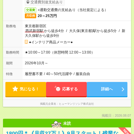
交通費別途支給あり
○通勤交通費の支給あり（当社規定による）
交通費
20～25万円
月収例
東京都新宿区
勤務地
西武新宿駅
から徒歩4分
/
大久保(東京都)駅から徒歩5分
/
新
大久保駅から徒歩9分
●インテリア商品メーカー●
★10:00～17:00（休憩時間 12:00～13:00）
勤務時間
2026年10月～
期間
履歴書不要
/
40～50代活躍中
/
服装自由
特徴
気になる！
応募する
詳細へ
掲載元企業名
ヒューマンリソシア株式会社
掲載日：2026.08.07
未読
NEW
1800円＊《月収27万！》9月スタート！残業な