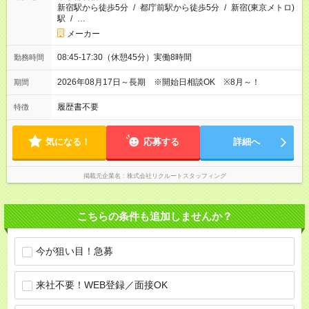
新宿駅から徒歩5分
/
都庁前駅から徒歩5分
/
新宿(東京メトロ)
駅
/
…
メーカー
08:45-17:30（休憩45分）実働8時間
勤務時間
2026年08月17日～長期 ※開始日相談OK ※8月～！
期間
履歴書不要
特徴
気になる！
応募する
詳細へ
掲載元企業名
株式会社リクルートスタッフィング
こちらの条件も追加しませんか？
今が狙い目！急募
来社不要！WEB登録／面接OK