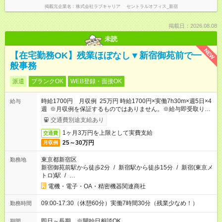
掲載元企業名
株式会社ラブキャリア セントラルオフィス_新宿
掲載日：2026.08.08
未読
NEW
【在宅勤務OK】残業ほぼなし▼新宿御苑前で一
般事務
派遣
ブランクOK
WEB登録・面接OK
時給1700円 月収例 25万円 時給1700円×実働7h30m×週5日×4
給与
週 ※月収例を保証するものではありません。※給与即受取りサ
ービス利用可（利用条件有）
交通費別途支給あり
1ヶ月3万円を上限として実費支給
交通費
25～30万円
月収例
東京都新宿区
勤務地
新宿御苑前駅から徒歩2分
/
新宿駅から徒歩15分
/
新宿(東京メ
トロ)駅
/
…
電機・電子・OA・精密機器関連商社
09:00-17:30（休憩60分）実働7時間30分（残業少なめ！）
勤務時間
即日～長期 ※開始日相談OK
期間