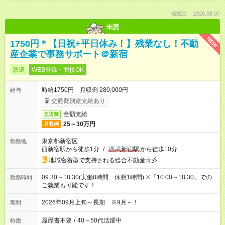
掲載日：2026.08.07
未読
NEW
1750円＊【日祝+平日休み！】残業なし！不動
産企業で事務サポート＠新宿
派遣
WEB登録・面接OK
時給1750円 月収例 280,000円
給与
交通費別途支給あり
全額支給
交通費
25～30万円
月収例
東京都新宿区
勤務地
西新宿駅から徒歩1分
/
西武新宿駅
から徒歩10分
地域密着型で支持される総合不動産☆彡
09:30～18:30(実働8時間 休憩1時間) ※「10:00～18:30」での
勤務時間
ご就業も可能です！
2026年09月上旬～長期 ※9月～！
期間
履歴書不要
/
40～50代活躍中
特徴