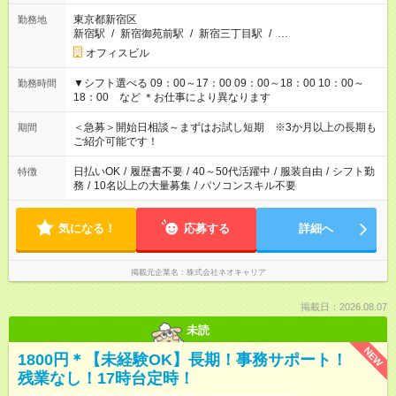
東京都新宿区
勤務地
新宿駅
/
新宿御苑前駅
/
新宿三丁目駅
/
…
オフィスビル
▼シフト選べる 09：00～17：00 09：00～18：00 10：00～
勤務時間
18：00 など ＊お仕事により異なります
＜急募＞開始日相談～まずはお試し短期 ※3か月以上の長期も
期間
ご紹介可能です！
日払いOK
/
履歴書不要
/
40～50代活躍中
/
服装自由
/
シフト勤
特徴
務
/
10名以上の大量募集
/
パソコンスキル不要
気になる！
応募する
詳細へ
掲載元企業名
株式会社ネオキャリア
掲載日：2026.08.07
未読
NEW
1800円＊【未経験OK】長期！事務サポート！
残業なし！17時台定時！