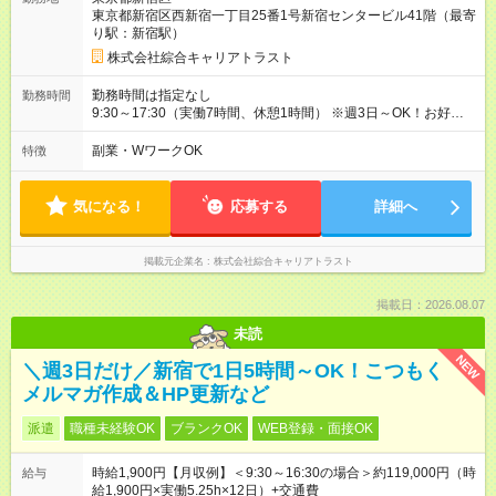
東京都新宿区西新宿一丁目25番1号新宿センタービル41階（最寄
り駅：新宿駅）
株式会社綜合キャリアトラスト
勤務時間は指定なし
勤務時間
9:30～17:30（実働7時間、休憩1時間） ※週3日～OK！お好きな
曜日を選択いただけます。 ※残業はありません。 ★選べる時間
帯★ 上記以外でも1日5h以上で選べます！ お子さんのお迎えに
副業・WワークOK
特徴
あわせて16時まで、などお気軽にご希望をお聞かせください。
・9：30～15：30 ・10：00～16：00 など
気になる！
応募する
詳細へ
掲載元企業名
株式会社綜合キャリアトラスト
掲載日：2026.08.07
未読
NEW
＼週3日だけ／新宿で1日5時間～OK！こつもく
メルマガ作成＆HP更新など
派遣
職種未経験OK
ブランクOK
WEB登録・面接OK
時給1,900円【月収例】＜9:30～16:30の場合＞約119,000円（時
給与
給1,900円×実働5.25h×12日）+交通費