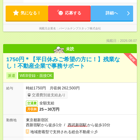
気になる！
応募する
詳細へ
掲載元企業名
パーソルテンプスタッフ株式会社
掲載日：2026.08.07
未読
NEW
1750円＊【平日休みご希望の方に！】残業な
し！不動産企業で事務サポート
派遣
WEB登録・面接OK
時給1750円 月収例 262,500円
給与
交通費別途支給あり
全額支給
交通費
25～30万円
月収例
東京都新宿区
勤務地
西新宿駅から徒歩1分
/
西武新宿駅
から徒歩10分
地域密着型で支持される総合不動産☆彡