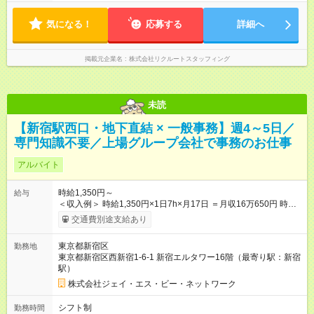
気になる！
応募する
詳細へ
掲載元企業名
株式会社リクルートスタッフィング
未読
【新宿駅西口・地下直結 × 一般事務】週4～5日／
専門知識不要／上場グループ会社で事務のお仕事
アルバイト
時給1,350円～
給与
＜収入例＞ 時給1,350円×1日7h×月17日 ＝月収16万650円 時給
1,350円×1日7h×月22日 ＝月収20万7900円 【試用期間】試用期
交通費別途支給あり
間あり 試用期間の長さ：3ヶ月 雇用形態、給与は本採用時と同
じです。
東京都新宿区
勤務地
東京都新宿区西新宿1-6-1 新宿エルタワー16階（最寄り駅：新宿
駅）
株式会社ジェイ・エス・ビー・ネットワーク
シフト制
勤務時間