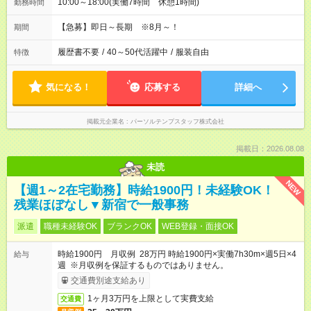
10:00～18:00(実働7時間 休憩1時間)
勤務時間
【急募】即日～長期 ※8月～！
期間
履歴書不要
/
40～50代活躍中
/
服装自由
特徴
気になる！
応募する
詳細へ
掲載元企業名
パーソルテンプスタッフ株式会社
掲載日：2026.08.08
未読
NEW
【週1～2在宅勤務】時給1900円！未経験OK！
残業ほぼなし▼新宿で一般事務
派遣
職種未経験OK
ブランクOK
WEB登録・面接OK
時給1900円 月収例 28万円 時給1900円×実働7h30m×週5日×4
給与
週 ※月収例を保証するものではありません。
交通費別途支給あり
1ヶ月3万円を上限として実費支給
交通費