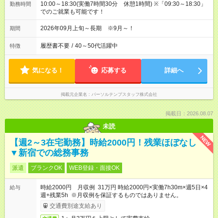
10:00～18:30(実働7時間30分 休憩1時間) ※「09:30～18:30」
勤務時間
でのご就業も可能です！
2026年09月上旬～長期 ※9月～！
期間
履歴書不要
/
40～50代活躍中
特徴
気になる！
応募する
詳細へ
掲載元企業名
パーソルテンプスタッフ株式会社
掲載日：2026.08.07
未読
NEW
【週2～3在宅勤務】時給2000円！残業ほぼなし
▼新宿での総務事務
派遣
ブランクOK
WEB登録・面接OK
時給2000円 月収例 31万円 時給2000円×実働7h30m×週5日×4
給与
週+残業5h ※月収例を保証するものではありません。
交通費別途支給あり