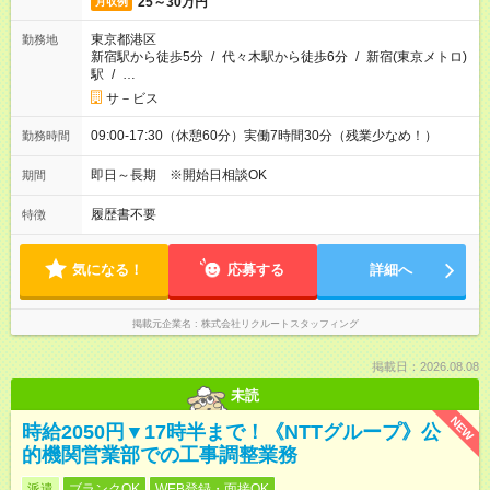
25～30万円
月収例
東京都港区
勤務地
新宿駅から徒歩5分
/
代々木駅から徒歩6分
/
新宿(東京メトロ)
駅
/
…
サ－ビス
09:00-17:30（休憩60分）実働7時間30分（残業少なめ！）
勤務時間
即日～長期 ※開始日相談OK
期間
履歴書不要
特徴
気になる！
応募する
詳細へ
掲載元企業名
株式会社リクルートスタッフィング
掲載日：2026.08.08
未読
NEW
時給2050円▼17時半まで！《NTTグループ》公
的機関営業部での工事調整業務
派遣
ブランクOK
WEB登録・面接OK