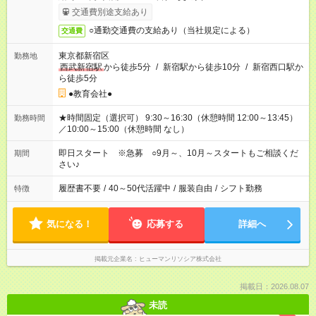
交通費別途支給あり
○通勤交通費の支給あり（当社規定による）
交通費
東京都新宿区
勤務地
西武新宿駅
から徒歩5分
/
新宿駅から徒歩10分
/
新宿西口駅か
ら徒歩5分
●教育会社●
★時間固定（選択可） 9:30～16:30（休憩時間 12:00～13:45）
勤務時間
／10:00～15:00（休憩時間 なし）
即日スタート ※急募 ○9月～、10月～スタートもご相談くだ
期間
さい♪
履歴書不要
/
40～50代活躍中
/
服装自由
/
シフト勤務
特徴
気になる！
応募する
詳細へ
掲載元企業名
ヒューマンリソシア株式会社
掲載日：2026.08.07
未読