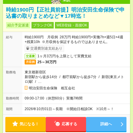
時給1900円【正社員前提】明治安田生命保険で申
込書の取りまとめなど▼17時迄！
紹介予定派遣
ブランクOK
WEB登録・面接OK
時給1900円 月収例 28万円 時給1900円×実働7h×週5日×4週
給与
+残業10h ※月収例を保証するものではありません。
交通費別途支給あり
1ヶ月3万円を上限として実費支給
交通費
25～30万円
月収例
東京都新宿区
勤務地
新宿駅から徒歩14分
/
都庁前駅から徒歩7分
/
新宿(東京メト
ロ)駅
/
…
明治安田生命保険 相互会社
09:00-17:00（休憩60分）実働7時間
勤務時間
2026年10月01日～長期 ※開始日相談OK ※10月～！
期間
気になる！
応募する
詳細へ