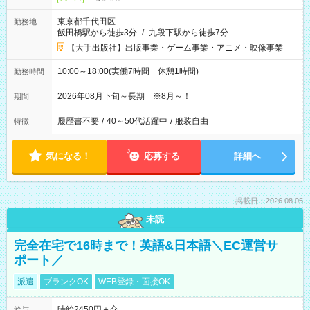
東京都千代田区
勤務地
飯田橋駅から徒歩3分
/
九段下駅から徒歩7分
【大手出版社】出版事業・ゲーム事業・アニメ・映像事業
10:00～18:00(実働7時間 休憩1時間)
勤務時間
2026年08月下旬～長期 ※8月～！
期間
履歴書不要
/
40～50代活躍中
/
服装自由
特徴
気になる！
応募する
詳細へ
掲載日：2026.08.05
未読
完全在宅で16時まで！英語&日本語＼EC運営サ
ポート／
派遣
ブランクOK
WEB登録・面接OK
時給2450円＋交
給与