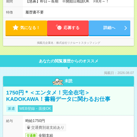
【急募】即日～長期 ※開始日相談OK ※8月～！
期間
履歴書不要
特徴
気になる！
応募する
詳細へ
掲載元企業名
株式会社リクルートスタッフィング
あなたの閲覧履歴からのオススメ
掲載日：2026.08.07
未読
1750円＊＜エンタメ！完全在宅＞
KADOKAWA！書籍データに関わるお仕事
派遣
WEB登録・面接OK
時給1750円
給与
交通費別途支給あり
全額支給
交通費