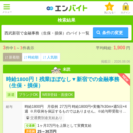
0
メニュー
気になる！
ログイン
検索結果
条件の変更
西武新宿で金融事務（生保・損保）のバイト一覧
3
1,900
件中
1
～
3
件表示
平均時給:
円
新着順
時給順
人気順
掲載日：2026.08.06
未読
NEW
時給1800円！残業ほぼなし▼新宿での金融事務
（生保・損保）
派遣
ブランクOK
WEB登録・面接OK
時給1800円 月収例 27万円 時給1800円×実働7h30m×週5日×4
給与
週 ※月収例を保証するものではありません。※給与即受取りサ
ービス利用可（利用条件有）
交通費別途支給あり
1ヶ月3万円を上限として実費支給
交通費
25～30万円
月収例