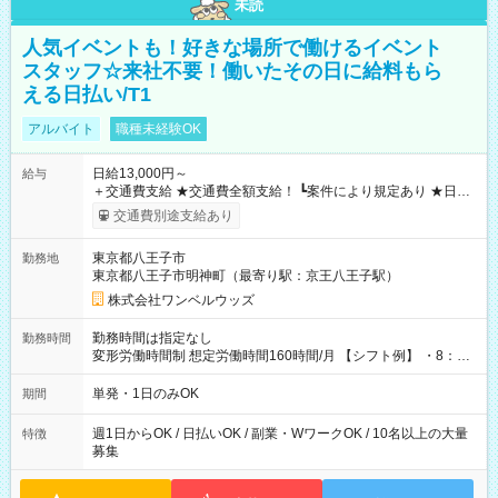
未読
人気イベントも！好きな場所で働けるイベント
スタッフ☆来社不要！働いたその日に給料もら
える日払い/T1
アルバイト
職種未経験OK
日給13,000円～
給与
＋交通費支給 ★交通費全額支給！ ┗案件により規定あり ★日払
いOK！（規定あり） ┗働いたその日に現金GET♪ お仕事後はコ
交通費別途支給あり
ンビニATMから 日払い分を引き落とせます！ 【試用期間】試
用期間なし
東京都八王子市
勤務地
東京都八王子市明神町（最寄り駅：京王八王子駅）
株式会社ワンベルウッズ
勤務時間は指定なし
勤務時間
変形労働時間制 想定労働時間160時間/月 【シフト例】 ・8：00
～21：00
単発・1日のみOK
期間
週1日からOK / 日払いOK / 副業・WワークOK / 10名以上の大量
特徴
募集