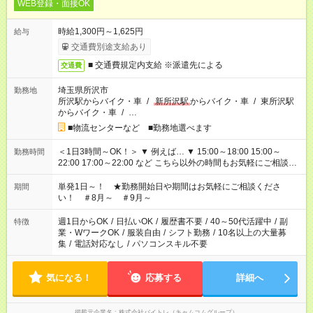
WEB登録・面接OK
時給1,300円～1,625円
給与
交通費別途支給あり
■ 交通費規定内支給 ※派遣先による
交通費
埼玉県所沢市
勤務地
所沢駅からバイク・車
/
新所沢駅
からバイク・車
/
東所沢駅
からバイク・車
/
…
■物流センターなど ■勤務地選べます
＜1日3時間～OK！＞ ▼ 例えば… ▼ 15:00～18:00 15:00～
勤務時間
22:00 17:00～22:00 など こちら以外の時間もお気軽にご相談く
ださい！
単発1日～！ ★勤務開始日や期間はお気軽にご相談くださ
期間
い！ ＃8月～ ＃9月～
週1日からOK
/
日払いOK
/
履歴書不要
/
40～50代活躍中
/
副
特徴
業・WワークOK
/
服装自由
/
シフト勤務
/
10名以上の大量募
集
/
電話対応なし
/
パソコンスキル不要
気になる！
応募する
詳細へ
掲載元企業名
株式会社バイトレ（キャムコムグループ）