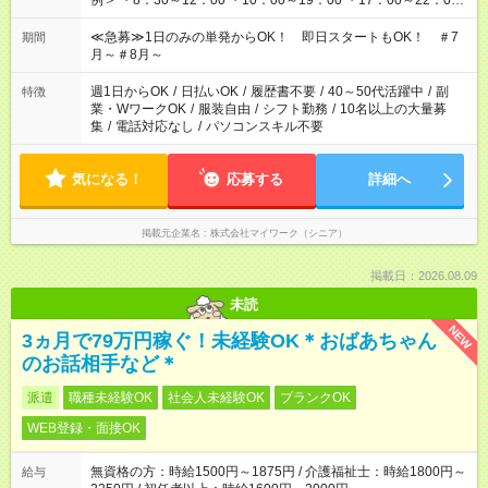
例＞ ・8：30～12：00 ・10：00～19：00 ・17：00～22：00
・13：00～22：00 ・22：00～翌6：00 など
≪急募≫1日のみの単発からOK！ 即日スタートもOK！ ＃7
期間
月～＃8月～
週1日からOK
/
日払いOK
/
履歴書不要
/
40～50代活躍中
/
副
特徴
業・WワークOK
/
服装自由
/
シフト勤務
/
10名以上の大量募
集
/
電話対応なし
/
パソコンスキル不要
気になる！
応募する
詳細へ
掲載元企業名
株式会社マイワーク（シニア）
掲載日：2026.08.09
未読
NEW
3ヵ月で79万円稼ぐ！未経験OK＊おばあちゃん
のお話相手など＊
派遣
職種未経験OK
社会人未経験OK
ブランクOK
WEB登録・面接OK
無資格の方：時給1500円～1875円 / 介護福祉士：時給1800円～
給与