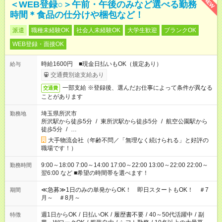
NEW
＜WEB登録○＞午前・午後のみなど選べる勤務
時間＊食品の仕分けや梱包など！
派遣
職種未経験OK
社会人未経験OK
大学生歓迎
ブランクOK
WEB登録・面接OK
時給1600円 ■現金日払いもOK（規定あり）
給与
交通費別途支給あり
一部支給 ※登録後、選んだお仕事によって条件が異なる
交通費
ことがあります
埼玉県所沢市
勤務地
所沢駅から徒歩5分
/
東所沢駅から徒歩5分
/
航空公園駅から
徒歩5分
/
…
大手物流会社（年齢不問／「無理なく続けられる」と好評の
職場です！）
9:00～18:00 7:00～14:00 17:00～22:00 13:00～22:00 22:00～
勤務時間
翌6:00 など ■希望の時間帯を選べます！
≪急募≫1日のみの単発からOK！ 即日スタートもOK！ ＃7
期間
月～ ＃8月～
週1日からOK
/
日払いOK
/
履歴書不要
/
40～50代活躍中
/
副
特徴