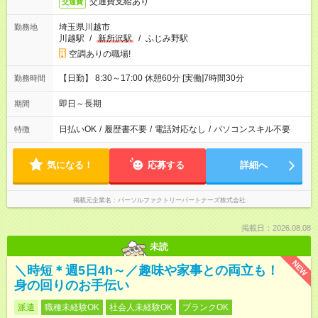
交通費支給あり
交通費
埼玉県川越市
勤務地
川越駅
/
新所沢駅
/
ふじみ野駅
空調ありの職場!
【日勤】 8:30～17:00 休憩60分 [実働]7時間30分
勤務時間
即日～長期
期間
日払いOK
/
履歴書不要
/
電話対応なし
/
パソコンスキル不要
特徴
気になる！
応募する
詳細へ
掲載元企業名
パーソルファクトリーパートナーズ株式会社
掲載日：2026.08.08
未読
NEW
＼時短＊週5日4h～／趣味や家事との両立も！
身の回りのお手伝い
派遣
職種未経験OK
社会人未経験OK
ブランクOK