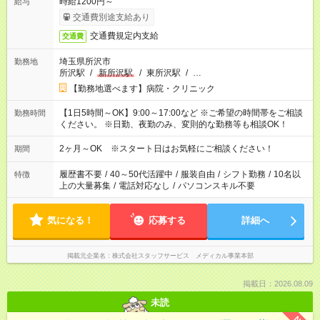
時給1200円～
給与
交通費別途支給あり
交通費規定内支給
交通費
埼玉県所沢市
勤務地
所沢駅
/
新所沢駅
/
東所沢駅
/
…
【勤務地選べます】病院・クリニック
【1日5時間～OK】9:00～17:00など ※ご希望の時間帯をご相談
勤務時間
ください。 ※日勤、夜勤のみ、変則的な勤務等も相談OK！
2ヶ月～OK ※スタート日はお気軽にご相談ください！
期間
履歴書不要
/
40～50代活躍中
/
服装自由
/
シフト勤務
/
10名以
特徴
上の大量募集
/
電話対応なし
/
パソコンスキル不要
気になる！
応募する
詳細へ
掲載元企業名
株式会社スタッフサービス メディカル事業本部
掲載日：2026.08.09
未読