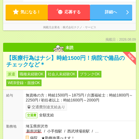
気になる！
応募する
詳細へ
掲載元企業名
株式会社テクノ・サービス
掲載日：2026.08.09
未読
NEW
【医療行為はナシ】時給1500円！病院で備品の
チェックなど＊
派遣
職種未経験OK
社会人未経験OK
ブランクOK
WEB登録・面接OK
無資格の方：時給1500円～1875円 / 介護福祉士：時給1800円～
給与
2250円 / 初任者以上：時給1600円～2000円
交通費別途支給あり
全額支給
交通費
埼玉県所沢市
勤務地
新所沢駅
/
小手指駅
/
西武球場前駅
/
…
病院 ★勤務地選べます！