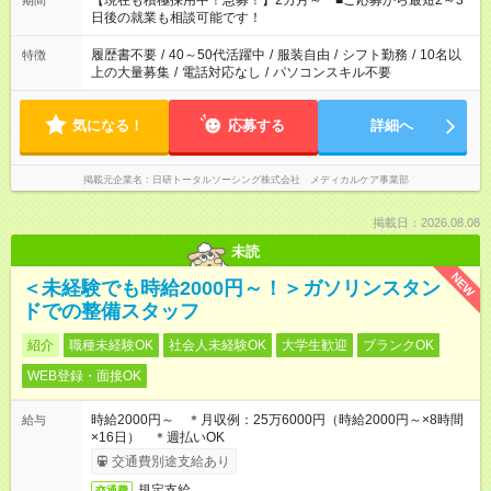
【現在も積極採用中！急募！】2カ月～ ■ご応募から最短2～3
期間
の方へ 今ご覧のお仕事で希望する勤務時間と、もう1つのお仕事
日後の就業も相談可能です！
の勤務時間。 合計で週40時間を超える場合は応募できません。
履歴書不要
/
40～50代活躍中
/
服装自由
/
シフト勤務
/
10名以
特徴
上の大量募集
/
電話対応なし
/
パソコンスキル不要
気になる！
応募する
詳細へ
掲載元企業名
日研トータルソーシング株式会社 メディカルケア事業部
掲載日：2026.08.08
未読
NEW
＜未経験でも時給2000円～！＞ガソリンスタン
ドでの整備スタッフ
紹介
職種未経験OK
社会人未経験OK
大学生歓迎
ブランクOK
WEB登録・面接OK
時給2000円～ ＊月収例：25万6000円（時給2000円～×8時間
給与
×16日） ＊週払いOK
交通費別途支給あり
規定支給
交通費