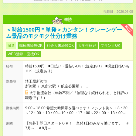
掲載日：2026.08.08
未読
NEW
＜時給1500円＊単発＞カンタン！クレーンゲー
ム景品のモクモク仕分け業務
派遣
職種未経験OK
社会人未経験OK
大学生歓迎
ブランクOK
WEB登録・面接OK
時給1500円 ■日払い・週払いOK！(規定あり) ■現金日払いも
給与
ＯＫ（規定あり）
埼玉県所沢市
勤務地
所沢駅
/
東所沢駅
/
航空公園駅
/
…
大手物流会社（年齢不問／「無理なく続けられる」と好評の
職場です！）
9:00～18:00 希望の時間帯を選べます！ ＜シフト例＞ ・8：30
勤務時間
～12：00 ・10：00～19：00 ・17：00～22：00 ・13：00～
22：00 ・22：00～翌6：00 など
【急募】即日スタートＯＫ！ 単発1日のみから働けます。 ＃
期間
7月～ ＃8月～