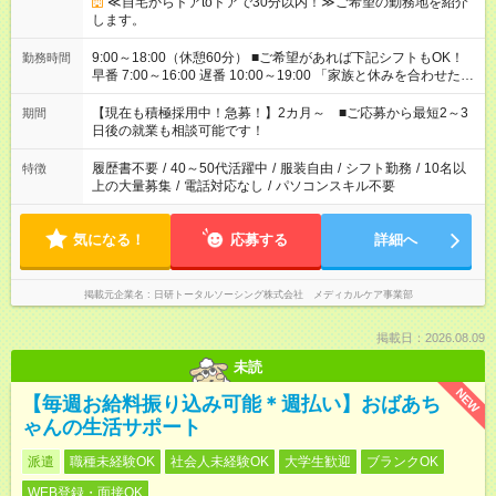
≪自宅からドアtoドアで30分以内！≫ご希望の勤務地を紹介
します。
9:00～18:00（休憩60分） ■ご希望があれば下記シフトもOK！
勤務時間
早番 7:00～16:00 遅番 10:00～19:00 「家族と休みを合わせた
い」 「余裕を持って夕飯の準備がしたい」 「できれば残業はし
たくない」 など、ご希望を教えてくださいね。 ※Wワーク希望
【現在も積極採用中！急募！】2カ月～ ■ご応募から最短2～3
期間
の方へ 今ご覧のお仕事で希望する勤務時間と、もう1つのお仕事
日後の就業も相談可能です！
の勤務時間。 合計で週40時間を超える場合は応募できません。
履歴書不要
/
40～50代活躍中
/
服装自由
/
シフト勤務
/
10名以
特徴
上の大量募集
/
電話対応なし
/
パソコンスキル不要
気になる！
応募する
詳細へ
掲載元企業名
日研トータルソーシング株式会社 メディカルケア事業部
掲載日：2026.08.09
未読
NEW
【毎週お給料振り込み可能＊週払い】おばあち
ゃんの生活サポート
派遣
職種未経験OK
社会人未経験OK
大学生歓迎
ブランクOK
WEB登録・面接OK