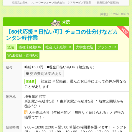
掲載元企業名
マンパワーグループ株式会社 ケアサービス事業部 （医療福祉介護関連）
掲載日：2026.08.09
未読
NEW
【60代応援＊日払い可】チョコの仕分けなどカ
ンタン軽作業
派遣
職種未経験OK
社会人未経験OK
大学生歓迎
ブランクOK
WEB登録・面接OK
時給1600円 ■現金日払いもOK（規定あり）
給与
交通費別途支給あり
一部支給 ※登録後、選んだお仕事によって条件が異なる
交通費
ことがあります
埼玉県所沢市
勤務地
所沢駅から徒歩5分
/
東所沢駅から徒歩5分
/
航空公園駅から
徒歩5分
/
…
大手物流会社（年齢不問／「無理なく続けられる」と好評の
職場です！）
9:00～18:00 22:00～翌5:00 希望の時間帯を選べます！ ＜シフト
勤務時間