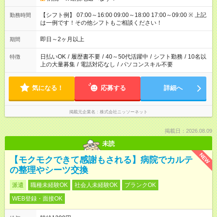
【シフト例】 07:00～16:00 09:00～18:00 17:00～09:00 ※ 上記
勤務時間
は一例です！その他シフトもご相談ください！
即日～2ヶ月以上
期間
日払いOK
/
履歴書不要
/
40～50代活躍中
/
シフト勤務
/
10名以
特徴
上の大量募集
/
電話対応なし
/
パソコンスキル不要
気になる！
応募する
詳細へ
掲載元企業名
株式会社ニッソーネット
掲載日：2026.08.09
未読
NEW
【モクモクできて感謝もされる】病院でカルテ
の整理やシーツ交換
派遣
職種未経験OK
社会人未経験OK
ブランクOK
WEB登録・面接OK