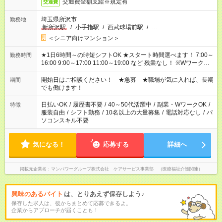
交通費全額支給※規定有
交通費
埼玉県所沢市
勤務地
新所沢駅
/
小手指駅
/
西武球場前駅
/
…
＜シニア向けマンション＞
★1日6時間～の時短シフトOK ★スタート時間選べます！ 7:00～
勤務時間
16:00 9:00～17:00 11:00～19:00 など 残業なし！ ※Wワークの
場合、他のお仕事と合わせ週40時間超の就業はご案内できませ
ん ※法令に基づき、週20時間以上勤務は社会保険への加入対象
開始日はご相談ください！ ★急募 ★職場が気に入れば、長期
期間
となります ※労働者派遣法（日雇い派遣の原則禁止）により、
でも働けます！
短時間・短期間の就業はご案内が難しい場合があります
日払いOK
/
履歴書不要
/
40～50代活躍中
/
副業・WワークOK
/
特徴
服装自由
/
シフト勤務
/
10名以上の大量募集
/
電話対応なし
/
パ
ソコンスキル不要
気になる！
応募する
詳細へ
掲載元企業名
マンパワーグループ株式会社 ケアサービス事業部 （医療福祉介護関連）
興味のあるバイト
は、とりあえず保存しよう♪
保存した求人は、後からまとめて応募できるよ。
企業からアプローチが届くことも！