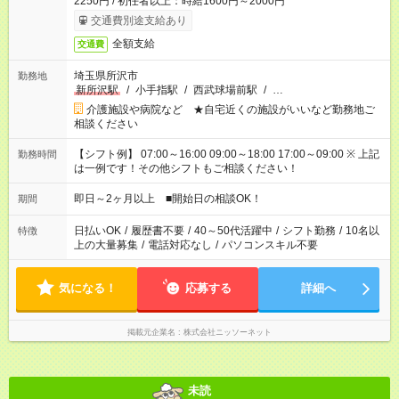
2250円 / 初任者以上：時給1600円～2000円
交通費別途支給あり
全額支給
交通費
埼玉県所沢市
勤務地
新所沢駅
/
小手指駅
/
西武球場前駅
/
…
介護施設や病院など ★自宅近くの施設がいいなど勤務地ご
相談ください
【シフト例】 07:00～16:00 09:00～18:00 17:00～09:00 ※ 上記
勤務時間
は一例です！その他シフトもご相談ください！
即日～2ヶ月以上 ■開始日の相談OK！
期間
日払いOK
/
履歴書不要
/
40～50代活躍中
/
シフト勤務
/
10名以
特徴
上の大量募集
/
電話対応なし
/
パソコンスキル不要
気になる！
応募する
詳細へ
掲載元企業名
株式会社ニッソーネット
未読