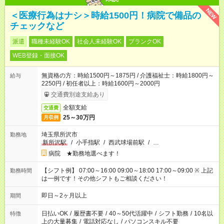
NEW
＜医療行為はナシ＞時給1500円！病院で備品の
チェックなど
派遣
職種未経験OK
社会人未経験OK
ブランクOK
WEB登録・面接OK
無資格の方：時給1500円～1875円 / 介護福祉士：時給1800円～
給与
2250円 / 初任者以上：時給1600円～2000円
交通費別途支給あり
全額支給
交通費
25～30万円
月収例
埼玉県所沢市
勤務地
新所沢駅
/
小手指駅
/
西武球場前駅
/
…
病院 ★勤務地選べます！
【シフト例】 07:00～16:00 09:00～18:00 17:00～09:00 ※ 上記
勤務時間
は一例です！その他シフトもご相談ください！
即日～2ヶ月以上
期間
日払いOK
/
履歴書不要
/
40～50代活躍中
/
シフト勤務
/
10名以
特徴
上の大量募集
/
電話対応なし
/
パソコンスキル不要