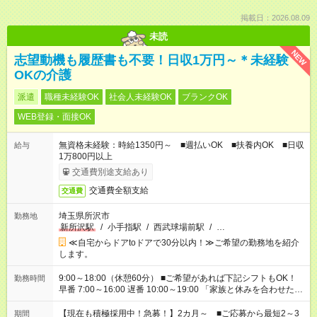
掲載日：2026.08.09
未読
NEW
志望動機も履歴書も不要！日収1万円～＊未経験
OKの介護
派遣
職種未経験OK
社会人未経験OK
ブランクOK
WEB登録・面接OK
無資格未経験：時給1350円～ ■週払いOK ■扶養内OK ■日収
給与
1万800円以上
交通費別途支給あり
交通費全額支給
交通費
埼玉県所沢市
勤務地
新所沢駅
/
小手指駅
/
西武球場前駅
/
…
≪自宅からドアtoドアで30分以内！≫ご希望の勤務地を紹介
します。
9:00～18:00（休憩60分） ■ご希望があれば下記シフトもOK！
勤務時間
早番 7:00～16:00 遅番 10:00～19:00 「家族と休みを合わせた
い」 「余裕を持って夕飯の準備がしたい」 「できれば残業はし
たくない」 など、ご希望を教えてくださいね。 ※Wワーク希望
【現在も積極採用中！急募！】2カ月～ ■ご応募から最短2～3
期間