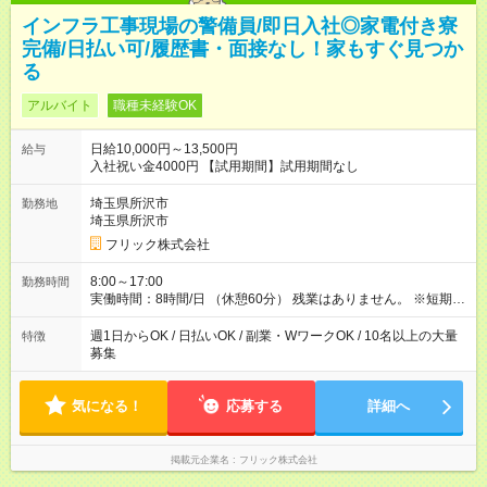
インフラ工事現場の警備員/即日入社◎家電付き寮
完備/日払い可/履歴書・面接なし！家もすぐ見つか
る
アルバイト
職種未経験OK
日給10,000円～13,500円
給与
入社祝い金4000円 【試用期間】試用期間なし
埼玉県所沢市
勤務地
埼玉県所沢市
フリック株式会社
8:00～17:00
勤務時間
実働時間：8時間/日 （休憩60分） 残業はありません。 ※短期の
募集は行っておりません。予めご了承くださいませ。
週1日からOK / 日払いOK / 副業・WワークOK / 10名以上の大量
特徴
募集
気になる！
応募する
詳細へ
掲載元企業名
フリック株式会社