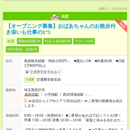
掲載日：2026.08.08
未読
NEW
【オープニング募集】おばあちゃんのお散歩付
き添いも仕事の1つ
派遣
職種未経験OK
社会人未経験OK
ブランクOK
WEB登録・面接OK
無資格未経験：時給1350円～ ■週払いOK ■扶養内OK ■日収
給与
1万800円以上
交通費別途支給あり
交通費全額支給
交通費
埼玉県所沢市
勤務地
新所沢駅
/
小手指駅
/
西武球場前駅
/
…
≪自宅からドアtoドアで30分以内！≫ご希望の勤務地を紹介
します。
9:00～18:00（休憩60分） ■ご希望があれば下記シフトもOK！
勤務時間
早番 7:00～16:00 遅番 10:00～19:00 「家族と休みを合わせた
い」 「余裕を持って夕飯の準備がしたい」 「できれば残業はし
たくない」 など、ご希望を教えてくださいね。 ※Wワーク希望