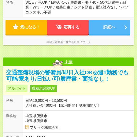
週1日からOK
/
日払いOK
/
履歴書不要
/
40～50代活躍中
/
副
特徴
業・WワークOK
/
服装自由
/
シフト勤務
/
電話対応なし
/
パソ
コンスキル不要
気になる！
応募する
詳細へ
掲載元企業名
株式会社マイワーク
未読
交通整備現場の警備員/即日入社OK◎週1勤務でも
可能/寮あり/日払い可/履歴書・面接なし！
アルバイト
職種未経験OK
日給10,000円～13,500円
給与
入社祝い金4000円 【試用期間】試用期間なし
埼玉県所沢市
勤務地
埼玉県所沢市
フリック株式会社