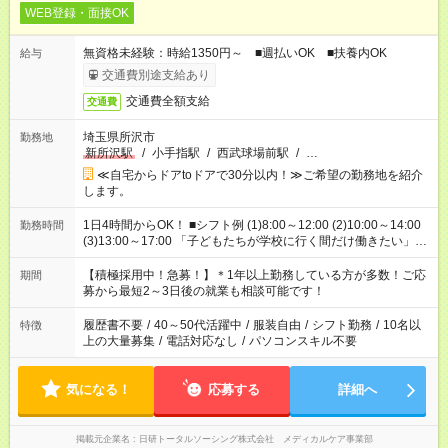
WEB登録・面接OK
無資格未経験：時給1350円～ ■週払いOK ■扶養内OK
給与
交通費別途支給あり
交通費全額支給
交通費
埼玉県所沢市
勤務地
新所沢駅
/
小手指駅
/
西武球場前駅
/
…
≪自宅からドアtoドアで30分以内！≫ご希望の勤務地を紹介
します。
1日4時間からOK！ ■シフト例 (1)8:00～12:00 (2)10:00～14:00
勤務時間
(3)13:00～17:00 「子どもたちが学校に行く間だけ働きたい」
「余裕を持って夕飯の準備がしたい」 「午前中は働いて、午後
はプライベートの時間にしたい」 など、ご希望を教えてくださ
【積極採用中！急募！】＊1年以上勤務している方が多数！ご応
期間
いね。 ※Wワーク希望の方へ 今ご覧のお仕事で希望する勤務時
募から最短2～3日後の就業も相談可能です！
間と、もう1つのお仕事の勤務時間。 合計で週40時間を超える
場合は応募できません。
履歴書不要
/
40～50代活躍中
/
服装自由
/
シフト勤務
/
10名以
特徴
上の大量募集
/
電話対応なし
/
パソコンスキル不要
気になる！
応募する
詳細へ
掲載元企業名
日研トータルソーシング株式会社 メディカルケア事業部