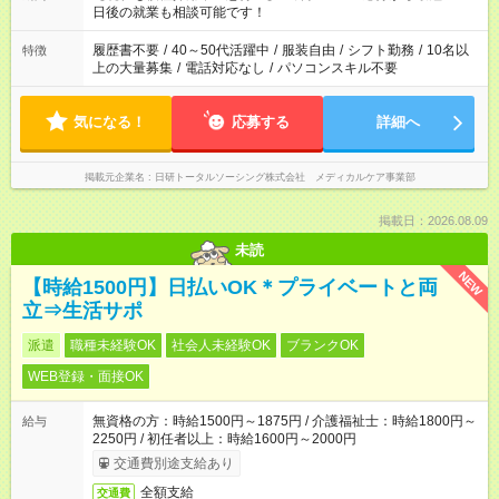
の方へ 今ご覧のお仕事で希望する勤務時間と、もう1つのお仕事
日後の就業も相談可能です！
の勤務時間。 合計で週40時間を超える場合は応募できません。
履歴書不要
/
40～50代活躍中
/
服装自由
/
シフト勤務
/
10名以
特徴
上の大量募集
/
電話対応なし
/
パソコンスキル不要
気になる！
応募する
詳細へ
掲載元企業名
日研トータルソーシング株式会社 メディカルケア事業部
掲載日：2026.08.09
未読
NEW
【時給1500円】日払いOK＊プライベートと両
立⇒生活サポ
派遣
職種未経験OK
社会人未経験OK
ブランクOK
WEB登録・面接OK
無資格の方：時給1500円～1875円 / 介護福祉士：時給1800円～
給与
2250円 / 初任者以上：時給1600円～2000円
交通費別途支給あり
全額支給
交通費