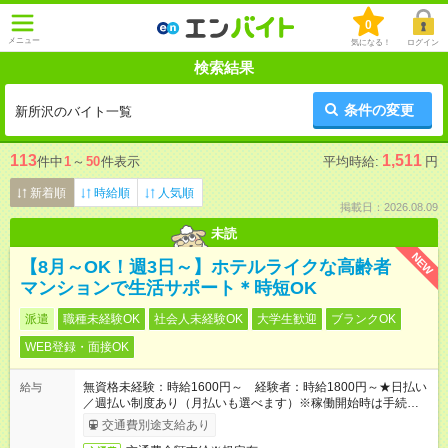
0
メニュー
気になる！
ログイン
検索結果
条件の変更
新所沢のバイト一覧
113
1,511
件中
1
～
50
件表示
平均時給:
円
新着順
時給順
人気順
掲載日：2026.08.09
未読
NEW
【8月～OK！週3日～】ホテルライクな高齢者
マンションで生活サポート＊時短OK
派遣
職種未経験OK
社会人未経験OK
大学生歓迎
ブランクOK
WEB登録・面接OK
無資格未経験：時給1600円～ 経験者：時給1800円～★日払い
給与
／週払い制度あり（月払いも選べます）※稼働開始時は手続き完
了次第のお支払いとなります。
交通費別途支給あり