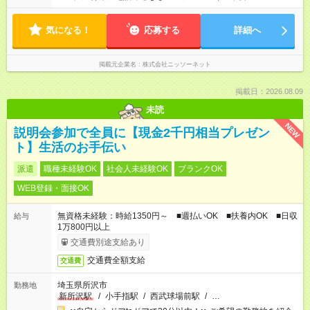
気になる！
応募する
詳細へ
掲載元企業名
株式会社ニッソーネット
掲載日：2026.08.09
未読
NEW
説明会参加で全員に【現金2千円相当プレゼン
ト】生活のお手伝い
派遣
職種未経験OK
社会人未経験OK
ブランクOK
WEB登録・面接OK
無資格未経験：時給1350円～ ■週払いOK ■扶養内OK ■日収
給与
1万800円以上
交通費別途支給あり
交通費全額支給
交通費
埼玉県所沢市
勤務地
新所沢駅
/
小手指駅
/
西武球場前駅
/
…