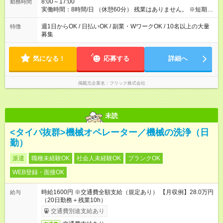
8:00～17:00
勤務時間
実働時間：8時間/日 （休憩60分） 残業はありません。 ※短期の
募集は行っておりません。予めご了承くださいませ。
週1日からOK / 日払いOK / 副業・WワークOK / 10名以上の大量
特徴
募集
気になる！
応募する
詳細へ
掲載元企業名
フリック株式会社
未読
<タイパ抜群>機械オペレーター／機械の洗浄（日
勤）
派遣
職種未経験OK
社会人未経験OK
ブランクOK
WEB登録・面接OK
時給1600円 ※交通費全額支給（規定あり） 【月収例】28.0万円
給与
（20日勤務＋残業10h）
交通費別途支給あり