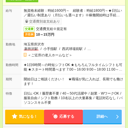
無資格未経験：時給1600円～ 経験者：時給1800円～★日払い
給与
／週払い制度あり（月払いも選べます）※稼働開始時は手続き完
了次第のお支払いとなります。
交通費別途支給あり
交通費支給※規定有
交通費
10～15万円
月収例
埼玉県所沢市
勤務地
新所沢駅
/
小手指駅
/
西武球場前駅
/
…
＜ご近所の老人ホームなど＞
★1日6時間～の時短シフトOK ★もちろんフルタイムシフトも可
勤務時間
能 ★スタート時間選べます 7:00～16:00 9:00～18:00 11:00～
20:00 など 残業なし！ ※Wワークの場合、他のお仕事と合わせ
週40時間超の就業はご案内できません ※法令に基づき、週20時
開始日はご相談ください！ ★職場が気に入れば、長期でも働け
期間
間以上勤務は社会保険への加入対象となります ※労働者派遣法
ます！
（日雇い派遣の原則禁止）により、短時間・短期間の就業はご
案内が難しい場合があります
日払いOK
/
履歴書不要
/
40～50代活躍中
/
副業・WワークOK
/
特徴
服装自由
/
シフト勤務
/
10名以上の大量募集
/
電話対応なし
/
パ
ソコンスキル不要
気になる！
応募する
詳細へ