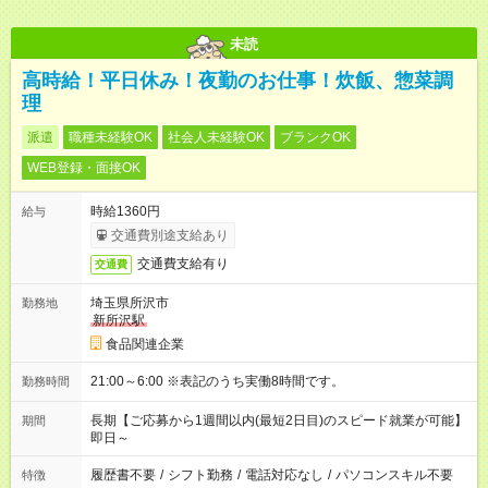
未読
高時給！平日休み！夜勤のお仕事！炊飯、惣菜調
理
派遣
職種未経験OK
社会人未経験OK
ブランクOK
WEB登録・面接OK
時給1360円
給与
交通費別途支給あり
交通費支給有り
交通費
埼玉県所沢市
勤務地
新所沢駅
食品関連企業
21:00～6:00 ※表記のうち実働8時間です。
勤務時間
長期【ご応募から1週間以内(最短2日目)のスピード就業が可能】
期間
即日～
履歴書不要
/
シフト勤務
/
電話対応なし
/
パソコンスキル不要
特徴