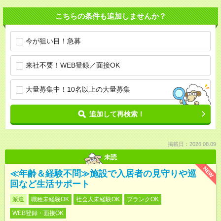
こちらの条件も追加しませんか？
今が狙い目！急募
来社不要！WEB登録／面接OK
大量募集中！10名以上の大量募集
追加して再検索！
掲載日：2026.08.09
未読
NEW
≪年齢＆経験不問≫施設で入居者の見守りや巡
回など生活サポート
派遣
職種未経験OK
社会人未経験OK
ブランクOK
WEB登録・面接OK