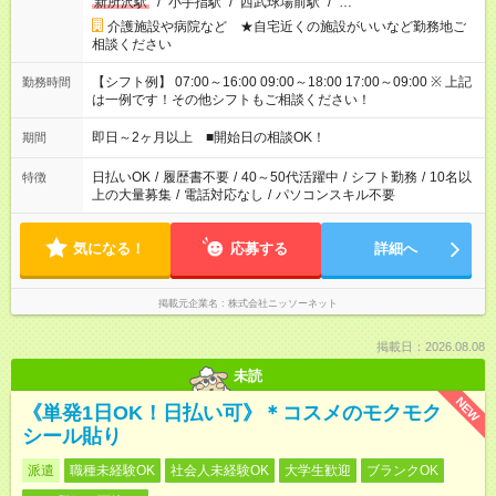
新所沢駅
/
小手指駅
/
西武球場前駅
/
…
介護施設や病院など ★自宅近くの施設がいいなど勤務地ご
相談ください
【シフト例】 07:00～16:00 09:00～18:00 17:00～09:00 ※ 上記
勤務時間
は一例です！その他シフトもご相談ください！
即日～2ヶ月以上 ■開始日の相談OK！
期間
日払いOK
/
履歴書不要
/
40～50代活躍中
/
シフト勤務
/
10名以
特徴
上の大量募集
/
電話対応なし
/
パソコンスキル不要
気になる！
応募する
詳細へ
掲載元企業名
株式会社ニッソーネット
掲載日：2026.08.08
未読
NEW
《単発1日OK！日払い可》＊コスメのモクモク
シール貼り
派遣
職種未経験OK
社会人未経験OK
大学生歓迎
ブランクOK