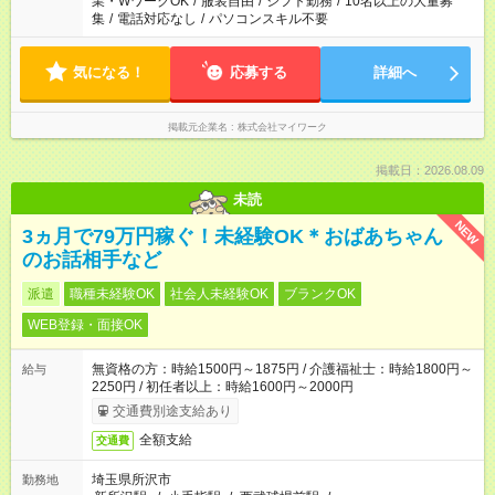
業・WワークOK
/
服装自由
/
シフト勤務
/
10名以上の大量募
集
/
電話対応なし
/
パソコンスキル不要
気になる！
応募する
詳細へ
掲載元企業名
株式会社マイワーク
掲載日：2026.08.09
未読
NEW
3ヵ月で79万円稼ぐ！未経験OK＊おばあちゃん
のお話相手など
派遣
職種未経験OK
社会人未経験OK
ブランクOK
WEB登録・面接OK
無資格の方：時給1500円～1875円 / 介護福祉士：時給1800円～
給与
2250円 / 初任者以上：時給1600円～2000円
交通費別途支給あり
全額支給
交通費
埼玉県所沢市
勤務地