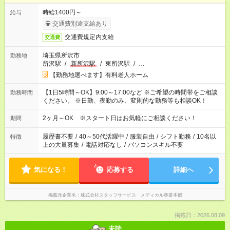
時給1400円～
給与
交通費別途支給あり
交通費規定内支給
交通費
埼玉県所沢市
勤務地
所沢駅
/
新所沢駅
/
東所沢駅
/
…
【勤務地選べます】有料老人ホーム
【1日5時間～OK】9:00～17:00など ※ご希望の時間帯をご相談
勤務時間
ください。 ※日勤、夜勤のみ、変則的な勤務等も相談OK！
2ヶ月～OK ※スタート日はお気軽にご相談ください！
期間
履歴書不要
/
40～50代活躍中
/
服装自由
/
シフト勤務
/
10名以
特徴
上の大量募集
/
電話対応なし
/
パソコンスキル不要
気になる！
応募する
詳細へ
掲載元企業名
株式会社スタッフサービス メディカル事業本部
掲載日：2026.08.09
未読