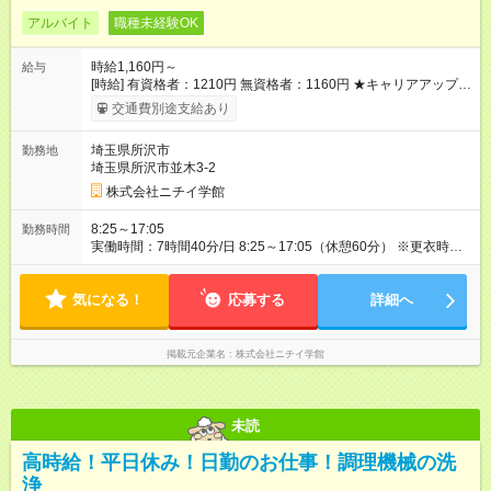
アルバイト
職種未経験OK
時給1,160円～
給与
[時給] 有資格者：1210円 無資格者：1160円 ★キャリアアップ制
度あり 進級により給与がアップします！ 【試用期間】試用期間
交通費別途支給あり
あり 試用期間の長さ：3ヶ月 雇用形態、給与は本採用時と同じ
です。
埼玉県所沢市
勤務地
埼玉県所沢市並木3-2
株式会社ニチイ学館
8:25～17:05
勤務時間
実働時間：7時間40分/日 8:25～17:05（休憩60分） ※更衣時間
（お着替え）含む ※残業ほとんどありません ※月11日・年間
130万円の扶養範囲内勤務
気になる！
応募する
詳細へ
掲載元企業名
株式会社ニチイ学館
未読
高時給！平日休み！日勤のお仕事！調理機械の洗
浄