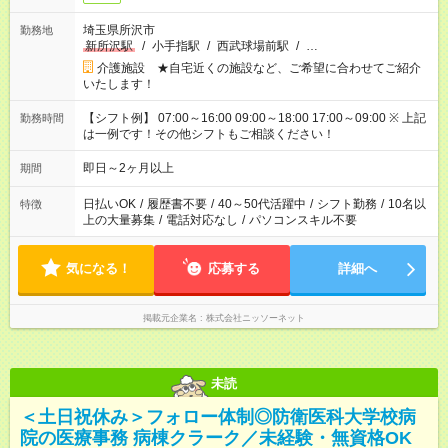
埼玉県所沢市
勤務地
新所沢駅
/
小手指駅
/
西武球場前駅
/
…
介護施設 ★自宅近くの施設など、ご希望に合わせてご紹介
いたします！
【シフト例】 07:00～16:00 09:00～18:00 17:00～09:00 ※ 上記
勤務時間
は一例です！その他シフトもご相談ください！
即日～2ヶ月以上
期間
日払いOK
/
履歴書不要
/
40～50代活躍中
/
シフト勤務
/
10名以
特徴
上の大量募集
/
電話対応なし
/
パソコンスキル不要
気になる！
応募する
詳細へ
掲載元企業名
株式会社ニッソーネット
未読
＜土日祝休み＞フォロー体制◎防衛医科大学校病
院の医療事務 病棟クラーク／未経験・無資格OK