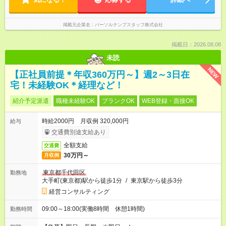
掲載元企業名
パーソルテンプスタッフ株式会社
掲載日：2026.08.08
未読
NEW
【正社員前提＊年収360万円～】週2～3日在
宅！未経験OK＊経理など！
紹介予定派遣
職種未経験OK
ブランクOK
WEB登録・面接OK
時給2000円 月収例 320,000円
給与
交通費別途支給あり
全額支給
交通費
30万円～
月収例
東京都千代田区
勤務地
大手町(東京都)駅から徒歩1分
/
東京駅から徒歩3分
経営コンサルティング
09:00～18:00(実働8時間 休憩1時間)
勤務時間