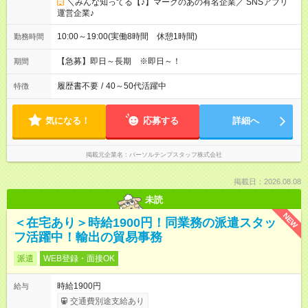
＼みんな知ってる【♪】マークのあの有名企業／ SNSアプリ
運営企業♪
10:00～19:00(実働8時間 休憩1時間)
勤務時間
【急募】即日～長期 ※即日～！
期間
履歴書不要
/
40～50代活躍中
特徴
気になる！
応募する
詳細へ
掲載元企業名
パーソルテンプスタッフ株式会社
掲載日：2026.08.08
未読
NEW
＜在宅あり＞時給1900円！同業務の派遣スタッ
フ活躍中！輸出の貿易事務
派遣
WEB登録・面接OK
時給1900円
給与
交通費別途支給あり