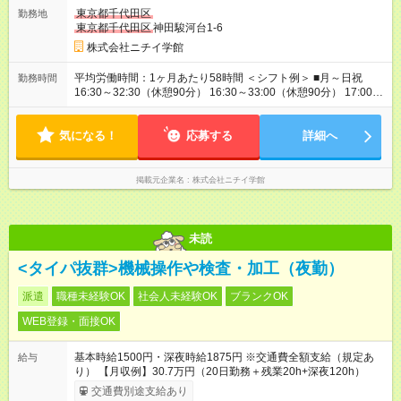
時と同じです。
東京都千代田区
勤務地
東京都千代田区
神田駿河台1-6
株式会社ニチイ学館
平均労働時間：1ヶ月あたり58時間 ＜シフト例＞ ■月～日祝
勤務時間
16:30～32:30（休憩90分） 16:30～33:00（休憩90分） 17:00～
32:30（休憩90分） 17:00～33:00（休憩90分） 14:00～
33:00（休憩90分） 9:00～17:00（休憩60分） ※上記時間帯や曜
気になる！
日でのシフト制 平均労働時間：1ヶ月あたり58時間 ＜シフト例
応募する
詳細へ
＞ ■月～日祝 16:30～32:30（休憩90分） 16:30～33:00（休憩
90分） 17:00～32:30（休憩90分） 17:00～33:00（休憩90分）
14:00～33:00（休憩90分） 9:00～17:00（休憩60分） ※上記時
掲載元企業名
株式会社ニチイ学館
間帯や曜日でのシフト制
未読
<タイパ抜群>機械操作や検査・加工（夜勤）
派遣
職種未経験OK
社会人未経験OK
ブランクOK
WEB登録・面接OK
基本時給1500円・深夜時給1875円 ※交通費全額支給（規定あ
給与
り） 【月収例】30.7万円（20日勤務＋残業20h+深夜120h）
交通費別途支給あり