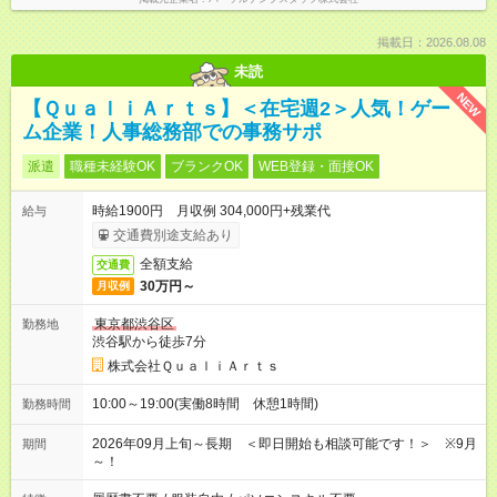
掲載日：2026.08.08
未読
NEW
【ＱｕａｌｉＡｒｔｓ】＜在宅週2＞人気！ゲー
ム企業！人事総務部での事務サポ
派遣
職種未経験OK
ブランクOK
WEB登録・面接OK
時給1900円 月収例 304,000円+残業代
給与
交通費別途支給あり
全額支給
交通費
30万円～
月収例
東京都渋谷区
勤務地
渋谷駅から徒歩7分
株式会社ＱｕａｌｉＡｒｔｓ
10:00～19:00(実働8時間 休憩1時間)
勤務時間
2026年09月上旬～長期 ＜即日開始も相談可能です！＞ ※9月
期間
～！