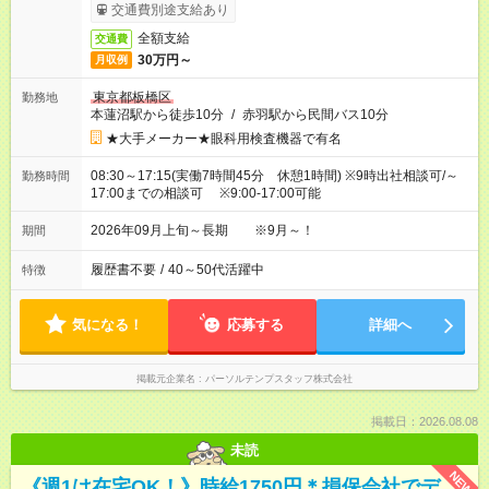
交通費別途支給あり
全額支給
交通費
30万円～
月収例
東京都板橋区
勤務地
本蓮沼駅から徒歩10分
/
赤羽駅から民間バス10分
★大手メーカー★眼科用検査機器で有名
08:30～17:15(実働7時間45分 休憩1時間) ※9時出社相談可/～
勤務時間
17:00までの相談可 ※9:00-17:00可能
2026年09月上旬～長期 ※9月～！
期間
履歴書不要
/
40～50代活躍中
特徴
気になる！
応募する
詳細へ
掲載元企業名
パーソルテンプスタッフ株式会社
掲載日：2026.08.08
未読
NEW
《週1は在宅OK！》時給1750円＊損保会社でデ