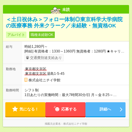
未読
＜土日祝休み＞フォロー体制◎東京科学大学病院
の医療事務 外来クラーク／未経験・無資格OK
アルバイト
職種未経験OK
時給1,280円～
給与
[時給] 有資格者：1330～1360円 無資格者：1280円 ★キャリア
アップ制度あり 進級により給与がアップします！ 【試用期間】
交通費別途支給あり
試用期間あり 試用期間の長さ：3ヶ月 雇用形態、給与は本採用
時と同じです。
東京都文京区
勤務地
東京都文京区
湯島1-5-45
株式会社ニチイ学館
シフト制
勤務時間
1日あたりの実働時間：最大7時間30分/日 月～金 8:25～
16:55（休憩60分） 8:30～17:00（休憩60分） ※上記曜日や時間
帯でのシフト制 ※週2～3日の扶養控除内でのお仕事
気になる！
応募する
詳細へ
掲載元企業名
株式会社ニチイ学館