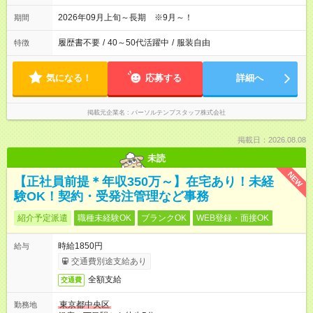
2026年09月上旬～長期 ※9月～！
期間
履歴書不要
/
40～50代活躍中
/
服装自由
特徴
気になる！
応募する
詳細へ
掲載元企業名
パーソルテンプスタッフ株式会社
掲載日：2026.08.08
未読
NEW
【正社員前提＊年収350万～】在宅あり！未経
験OK！契約・受発注管理など事務
紹介予定派遣
職種未経験OK
ブランクOK
WEB登録・面接OK
時給1850円
給与
交通費別途支給あり
全額支給
交通費
東京都中央区
勤務地