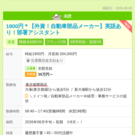
掲載日：2026.08.08
未読
NEW
1900円＊【外資！自動車部品メーカー】英語あ
り！部署アシスタント
派遣
職種未経験OK
ブランクOK
WEB登録・面接OK
時給1900円 月収例 304,000円
給与
交通費別途支給あり
全額支給
交通費
30万円～
月収例
東京都豊島区
勤務地
大塚(東京都)駅から徒歩5分
/
新大塚駅から徒歩12分
＼ドイツ発／自動車部品メーカー＠経理・事務サービスの提
供
08:40～17:40(実働8時間 休憩1時間)
勤務時間
2026年08月中旬～長期 ※8月～！
期間
履歴書不要
/
40～50代活躍中
特徴