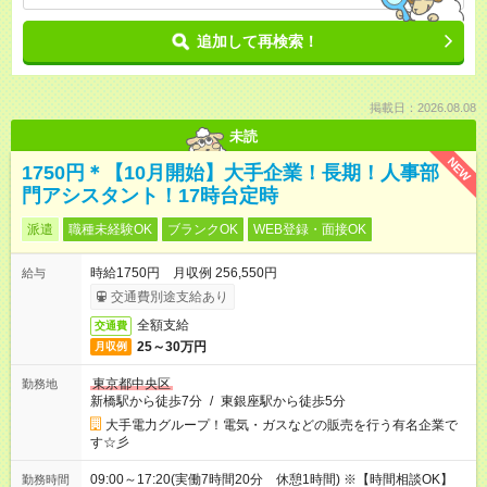
追加して再検索！
掲載日：2026.08.08
未読
NEW
1750円＊【10月開始】大手企業！長期！人事部
門アシスタント！17時台定時
派遣
職種未経験OK
ブランクOK
WEB登録・面接OK
時給1750円 月収例 256,550円
給与
交通費別途支給あり
全額支給
交通費
25～30万円
月収例
東京都中央区
勤務地
新橋駅から徒歩7分
/
東銀座駅から徒歩5分
大手電力グループ！電気・ガスなどの販売を行う有名企業で
す☆彡
09:00～17:20(実働7時間20分 休憩1時間) ※【時間相談OK】
勤務時間