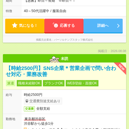
【急募】即日～長期 ※即日～！
期間
40～50代活躍中
/
服装自由
特徴
気になる！
応募する
詳細へ
掲載元企業名
パーソルテンプスタッフ株式会社
掲載日：2026.08.08
未読
NEW
【時給2500円】SNS企業＊営業企画で問い合わ
せ対応・業務改善
派遣
職種未経験OK
ブランクOK
WEB登録・面接OK
時給2500円
給与
交通費別途支給あり
全額支給
交通費
東京都渋谷区
勤務地
渋谷駅から徒歩1分