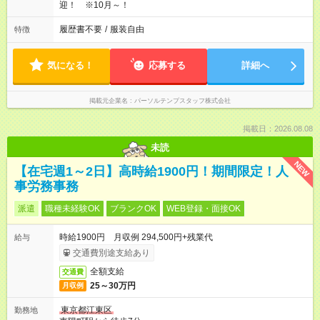
迎！ ※10月～！
履歴書不要
/
服装自由
特徴
気になる！
応募する
詳細へ
掲載元企業名
パーソルテンプスタッフ株式会社
掲載日：2026.08.08
未読
NEW
【在宅週1～2日】高時給1900円！期間限定！人
事労務事務
派遣
職種未経験OK
ブランクOK
WEB登録・面接OK
時給1900円 月収例 294,500円+残業代
給与
交通費別途支給あり
全額支給
交通費
25～30万円
月収例
東京都江東区
勤務地