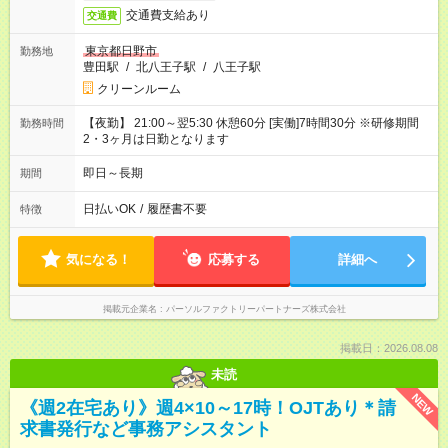
交通費支給あり
交通費
東京都日野市
勤務地
豊田駅
/
北八王子駅
/
八王子駅
クリーンルーム
【夜勤】 21:00～翌5:30 休憩60分 [実働]7時間30分 ※研修期間
勤務時間
2・3ヶ月は日勤となります
即日～長期
期間
日払いOK
/
履歴書不要
特徴
気になる！
応募する
詳細へ
掲載元企業名
パーソルファクトリーパートナーズ株式会社
掲載日：2026.08.08
未読
NEW
《週2在宅あり》週4×10～17時！OJTあり＊請
求書発行など事務アシスタント