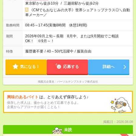
東京駅から徒歩10分
/
三越前駅から徒歩2分
《CMでもおなじみの大手》世界シェアトップクラス◎＼自動
車メーカー／
08:45～17:45(実働8時間 休憩1時間)
勤務時間
2026年09月上旬～長期 8月中、または9月開始でご相談
期間
OK！ ※9月～！
履歴書不要
/
40～50代活躍中
/
服装自由
特徴
気になる！
応募する
詳細へ
掲載元企業名
パーソルテンプスタッフ株式会社
興味のあるバイト
は、とりあえず保存しよう♪
保存した求人は、後からまとめて応募できるよ。
企業からアプローチが届くことも！
掲載日：2026.08.08
未読