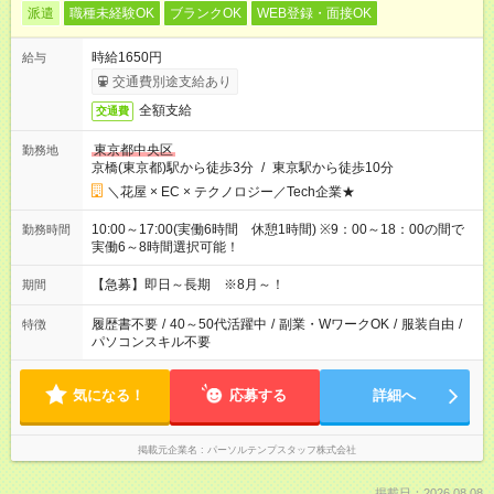
派遣
職種未経験OK
ブランクOK
WEB登録・面接OK
時給1650円
給与
交通費別途支給あり
全額支給
交通費
東京都中央区
勤務地
京橋(東京都)駅から徒歩3分
/
東京駅から徒歩10分
＼花屋 × EC × テクノロジー／Tech企業★
10:00～17:00(実働6時間 休憩1時間) ※9：00～18：00の間で
勤務時間
実働6～8時間選択可能！
【急募】即日～長期 ※8月～！
期間
履歴書不要
/
40～50代活躍中
/
副業・WワークOK
/
服装自由
/
特徴
パソコンスキル不要
気になる！
応募する
詳細へ
掲載元企業名
パーソルテンプスタッフ株式会社
掲載日：2026.08.08