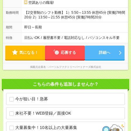
空調ありの職場!
【2交替制のシフト勤務】 1）5:50～13:55 休憩45分 [実働]7時間
勤務時間
20分 2）13:50～21:55 休憩45分 [実働]7時間20分
即日～長期
期間
日払いOK
/
履歴書不要
/
電話対応なし
/
パソコンスキル不要
特徴
気になる！
応募する
詳細へ
掲載元企業名
パーソルファクトリーパートナーズ株式会社
こちらの条件も追加しませんか？
今が狙い目！急募
来社不要！WEB登録／面接OK
大量募集中！10名以上の大量募集