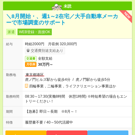
未読
NEW
＼8月開始・、週1～2在宅／大手自動車メーカ
ーで市場調査のサポート
派遣
WEB登録・面接OK
時給2000円 月収例 320,000円
給与
交通費別途支給あり
全額支給
交通費
30万円～
月収例
東京都港区
勤務地
虎ノ門ヒルズ駅から徒歩4分
/
虎ノ門駅から徒歩5分
四輪事業，二輪事業，ライフクリエーション事業ほか
08:30～17:30(実働8時間 休憩1時間) ※時短希望の場合もエン
勤務時間
トリーください！
【急募】即日～長期 ※8月～！
期間
履歴書不要
/
40～50代活躍中
特徴