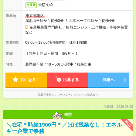
全額支給
交通費
東京都港区
勤務地
溜池山王駅から徒歩3分
/
六本木一丁目駅から徒歩4分
産業用装置専門商社／船舶エンジン・工作機械・半導体装置
など
09:00～18:00(実働8時間 休憩1時間)
勤務時間
【急募】即日～長期 ※8月～！
期間
履歴書不要
/
40～50代活躍中
/
服装自由
特徴
気になる！
応募する
詳細へ
掲載元企業名
パーソルテンプスタッフ株式会社
掲載日：2026.08.08
未読
NEW
＼在宅＊時給1900円＊／ほぼ残業なし！エネル
ギー企業で事務