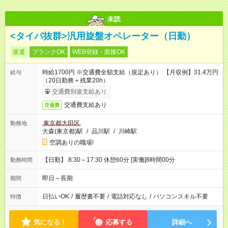
未読
<タイパ抜群>汎用旋盤オペレーター（日勤）
派遣
ブランクOK
WEB登録・面接OK
時給1700円 ※交通費全額支給（規定あり） 【月収例】31.4万円
給与
（20日勤務＋残業20h）
交通費別途支給あり
交通費支給あり
交通費
東京都大田区
勤務地
大森(東京都)駅
/
品川駅
/
川崎駅
空調ありの職場!
【日勤】 8:30～17:30 休憩60分 [実働]8時間00分
勤務時間
即日～長期
期間
日払いOK
/
履歴書不要
/
電話対応なし
/
パソコンスキル不要
特徴
気になる！
応募する
詳細へ