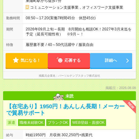
東陽町駅から徒歩7分
コミュニケーション支援事業，オフィスワーク支援事業
08:50～17:20(実働7時間45分 休憩45分)
勤務時間
2026年09月上旬～長期 8月開始も相談OK！2027年3月末迄を
期間
予定（延長可能性有） ※9月～！
履歴書不要
/
40～50代活躍中
/
服装自由
特徴
気になる！
応募する
詳細へ
掲載元企業名
パーソルテンプスタッフ株式会社
掲載日：2026.08.08
未読
NEW
【在宅あり】1950円！あんしん長期！メーカー
で貿易サポート
派遣
職種未経験OK
ブランクOK
WEB登録・面接OK
時給1950円 月収例 302,250円+残業代
給与