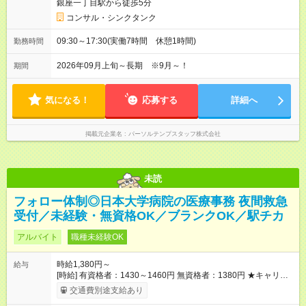
銀座一丁目駅から徒歩5分
コンサル・シンクタンク
09:30～17:30(実働7時間 休憩1時間)
勤務時間
2026年09月上旬～長期 ※9月～！
期間
気になる！
応募する
詳細へ
掲載元企業名
パーソルテンプスタッフ株式会社
未読
フォロー体制◎日本大学病院の医療事務 夜間救急
受付／未経験・無資格OK／ブランクOK／駅チカ
アルバイト
職種未経験OK
時給1,380円～
給与
[時給] 有資格者：1430～1460円 無資格者：1380円 ★キャリア
アップ制度あり 進級により給与がアップします！ 【試用期間】
交通費別途支給あり
試用期間あり 試用期間の長さ：3ヶ月 雇用形態、給与は本採用