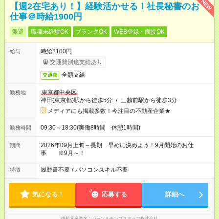
NEW
【週2在宅あり！】経験活かせる！社長秘書のお
仕事＠時給1900円
派遣
職種未経験OK
ブランクOK
WEB登録・面接OK
時給2100円
給与
交通費別途支給あり
全額支給
交通費
東京都中央区
勤務地
神田(東京都)駅から徒歩5分
/
三越前駅から徒歩3分
メディアにも掲載多数！今注目の不動産企業★
09:30～18:30(実働8時間 休憩1時間)
勤務時間
2026年09月上旬～長期 早めに決めよう！9月開始のお仕
期間
事 ※9月～！
履歴書不要
/
パソコンスキル不要
特徴
気になる！
応募する
詳細へ
掲載元企業名
パーソルテンプスタッフ株式会社