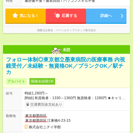
履歴書不要
/
服装自由
/
パソコンスキル不要
特徴
気になる！
応募する
詳細へ
掲載元企業名
パーソルテンプスタッフ株式会社
未読
フォロー体制◎東京都立墨東病院の医療事務 内視
鏡受付／未経験・無資格OK／ブランクOK／駅チ
カ
アルバイト
職種未経験OK
時給1,280円～
給与
[時給] 有資格者：1330～1360円 無資格者：1280円 ★キャリア
アップ制度あり 進級により給与がアップします！ 【試用期間】
交通費別途支給あり
試用期間あり 試用期間の長さ：3ヶ月 雇用形態、給与は本採用
時と同じです。
東京都墨田区
勤務地
東京都墨田区
江東橋4-23-15
株式会社ニチイ学館