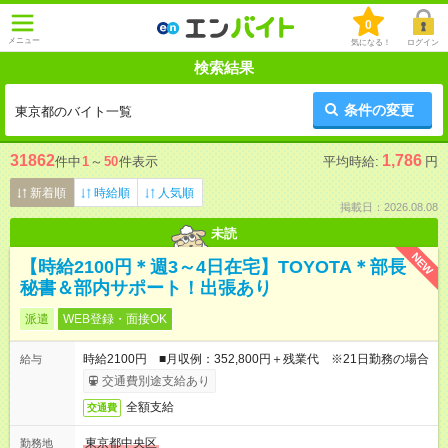
0
メニュー
気になる！
ログイン
検索結果
条件の変更
東京都のバイト一覧
31862
1,786
件中
1
～
50
件表示
平均時給:
円
新着順
時給順
人気順
掲載日：2026.08.08
未読
NEW
【時給2100円＊週3～4日在宅】TOYOTA＊部長
秘書＆部内サポート！出張あり
派遣
WEB登録・面接OK
時給2100円 ■月収例：352,800円＋残業代 ※21日勤務の場合
給与
交通費別途支給あり
全額支給
交通費
東京都中央区
勤務地