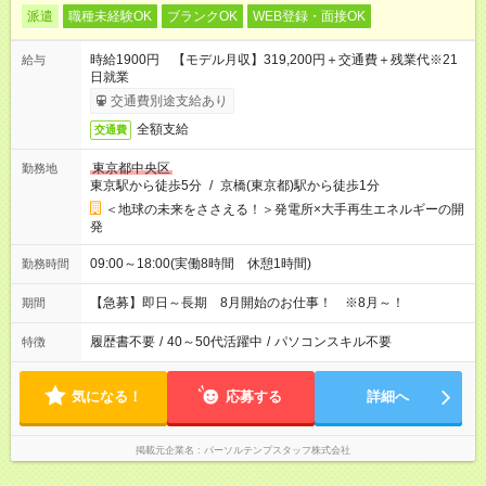
派遣
職種未経験OK
ブランクOK
WEB登録・面接OK
時給1900円 【モデル月収】319,200円＋交通費＋残業代※21
給与
日就業
交通費別途支給あり
全額支給
交通費
東京都中央区
勤務地
東京駅から徒歩5分
/
京橋(東京都)駅から徒歩1分
＜地球の未来をささえる！＞発電所×大手再生エネルギーの開
発
09:00～18:00(実働8時間 休憩1時間)
勤務時間
【急募】即日～長期 8月開始のお仕事！ ※8月～！
期間
履歴書不要
/
40～50代活躍中
/
パソコンスキル不要
特徴
気になる！
応募する
詳細へ
掲載元企業名
パーソルテンプスタッフ株式会社