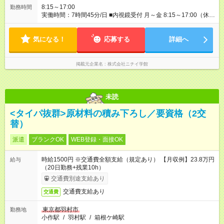
8:15～17:00
勤務時間
実働時間：7時間45分/日 ■内視鏡受付 月～金 8:15～17:00（休憩
60分） ※上記曜日や時間帯での週4日のお仕事
気になる！
応募する
詳細へ
掲載元企業名
株式会社ニチイ学館
未読
<タイパ抜群>原材料の積み下ろし／要資格（2交
替）
派遣
ブランクOK
WEB登録・面接OK
時給1500円 ※交通費全額支給（規定あり） 【月収例】23.8万円
給与
（20日勤務+残業10h）
交通費別途支給あり
交通費支給あり
交通費
東京都羽村市
勤務地
小作駅
/
羽村駅
/
箱根ケ崎駅