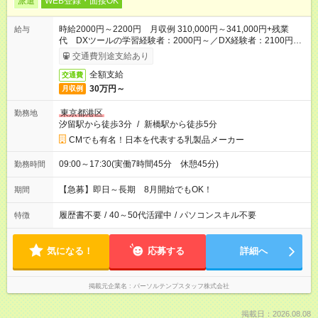
派遣
WEB登録・面接OK
時給2000円～2200円 月収例 310,000円～341,000円+残業
給与
代 DXツールの学習経験者：2000円～／DX経験者：2100円～
応相談
交通費別途支給あり
全額支給
交通費
30万円～
月収例
東京都港区
勤務地
汐留駅から徒歩3分
/
新橋駅から徒歩5分
CMでも有名！日本を代表する乳製品メーカー
09:00～17:30(実働7時間45分 休憩45分)
勤務時間
【急募】即日～長期 8月開始でもOK！
期間
履歴書不要
/
40～50代活躍中
/
パソコンスキル不要
特徴
気になる！
応募する
詳細へ
掲載元企業名
パーソルテンプスタッフ株式会社
掲載日：2026.08.08