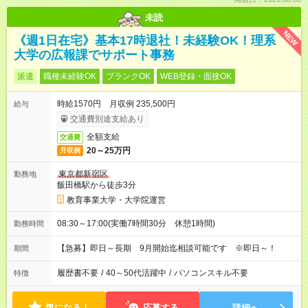
未読
NEW
《週1日在宅》基本17時退社！未経験OK！理系
大学の広報課でサポート事務
派遣
職種未経験OK
ブランクOK
WEB登録・面接OK
時給1570円 月収例 235,500円
給与
交通費別途支給あり
全額支給
交通費
20～25万円
月収例
東京都新宿区
勤務地
飯田橋駅から徒歩3分
教育事業大学・大学院運営
08:30～17:00(実働7時間30分 休憩1時間)
勤務時間
【急募】即日～長期 9月開始迄相談可能です ※即日～！
期間
履歴書不要
/
40～50代活躍中
/
パソコンスキル不要
特徴
気になる！
応募する
詳細へ