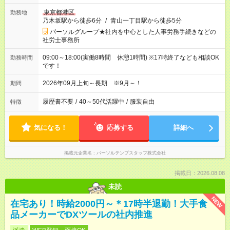
東京都港区
勤務地
乃木坂駅から徒歩6分
/
青山一丁目駅から徒歩5分
パーソルグループ★社内を中心とした人事労務手続きなどの
社労士事務所
09:00～18:00(実働8時間 休憩1時間) ※17時終了なども相談OK
勤務時間
です！
2026年09月上旬～長期 ※9月～！
期間
履歴書不要
/
40～50代活躍中
/
服装自由
特徴
気になる！
応募する
詳細へ
掲載元企業名
パーソルテンプスタッフ株式会社
掲載日：2026.08.08
未読
NEW
在宅あり！時給2000円～＊17時半退勤！大手食
品メーカーでDXツールの社内推進