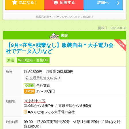
気になる！
応募する
詳細へ
掲載元企業名
パーソルテンプスタッフ株式会社
掲載日：2026.08.08
未読
NEW
【9月×在宅×残業なし】服装自由＊大手電力会
社でデータ入力など
派遣
WEB登録・面接OK
時給1800円 月収例 263,880円
給与
交通費別途支給あり
全額支給
交通費
25～30万円
月収例
東京都中央区
勤務地
新橋駅から徒歩7分
/
東銀座駅から徒歩5分
■みんな知ってる大手電力会社
09:00～17:20(実働7時間20分 休憩1時間) ※9時～16時など時
勤務時間
短勤務OK！