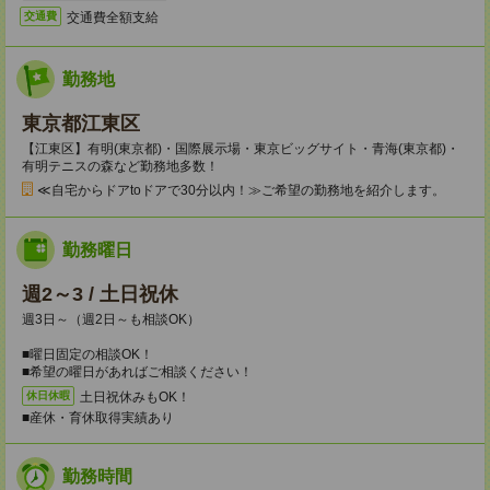
交通費全額支給
交通費
勤務地
東京都江東区
【江東区】有明(東京都)・国際展示場・東京ビッグサイト・青海(東京都)・
有明テニスの森など勤務地多数！
≪自宅からドアtoドアで30分以内！≫ご希望の勤務地を紹介します。
勤務曜日
週2～3 / 土日祝休
週3日～（週2日～も相談OK）
■曜日固定の相談OK！
■希望の曜日があればご相談ください！
土日祝休みもOK！
休日休暇
■産休・育休取得実績あり
勤務時間