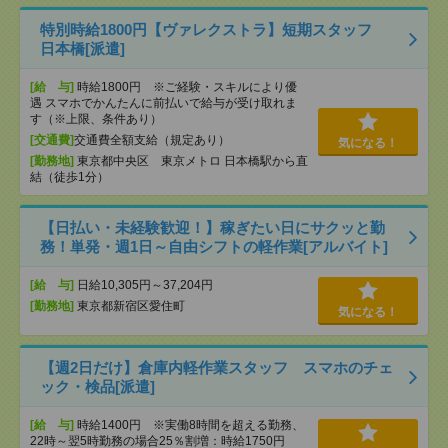
特別時給1800円【ヴァレクストラ】短期スタッフ
日本橋[派遣]
[給 与]
時給1800円 ※ご経験・スキルにより優
遇 スマホでかんたんに前払いで給与が受け取れま
す（※上限、条件あり）
[交通費]
交通費全額支給（規定あり）
気になる！
[勤務地]
東京都中央区 東京メトロ 日本橋駅から直
結（徒歩1分）
【日払い・未経験歓迎！】稼ぎたい日にサクッと勤
務！単発・週1日～自由シフトの軽作業[アルバイト]
[給 与]
日給10,305円～37,204円
[勤務地]
東京都新宿区愛住町
気になる！
【週2日だけ】倉庫内軽作業スタッフ スマホのチェ
ック・検品[派遣]
[給 与]
時給1400円 ※実働8時間を超える勤務、
22時～翌5時勤務の場合25％割増：時給1750円