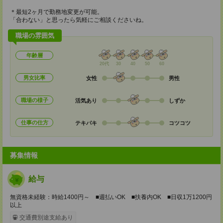
＊最短2ヶ月で勤務地変更が可能。
「合わない」と思ったら気軽にご相談くださいね。
職場の雰囲気
年齢層
20代
30
40
50
60
男女比率
女性
男性
職場の様子
活気あり
しずか
仕事の仕方
テキパキ
コツコツ
募集情報
給与
無資格未経験：時給1400円～ ■週払いOK ■扶養内OK ■日収1万1200円
以上
交通費別途支給あり