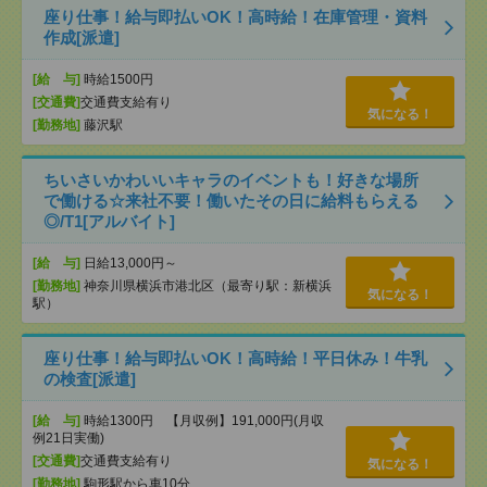
座り仕事！給与即払いOK！高時給！在庫管理・資料
作成[派遣]
[給 与]
時給1500円
[交通費]
交通費支給有り
気になる！
[勤務地]
藤沢駅
ちいさいかわいいキャラのイベントも！好きな場所
で働ける☆来社不要！働いたその日に給料もらえる
◎/T1[アルバイト]
[給 与]
日給13,000円～
[勤務地]
神奈川県横浜市港北区（最寄り駅：新横浜
気になる！
駅）
座り仕事！給与即払いOK！高時給！平日休み！牛乳
の検査[派遣]
[給 与]
時給1300円 【月収例】191,000円(月収
例21日実働)
[交通費]
交通費支給有り
気になる！
[勤務地]
駒形駅から車10分