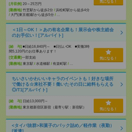
気になる！
[月収例]
20～25万円
[勤務地]
竹芝駅から徒歩2分
/
浜松町駅から徒歩4分
/
大門(東京都)駅から徒歩5分
/
…
＜1日～OK！＞あの有名企業も！展示会や株主総会
のお手伝い！[アルバイト]
[給 与]
■日給16,840円～ ■日払いOK ■実働3時
間5,120円のお仕事あります！
[交通費]
一部支給
気になる！
[勤務地]
東京駅
/
水道橋駅
/
有楽町駅
/
…
ちいさいかわいいキャラのイベントも！好きな場所
で働ける☆来社不要！働いたその日に給料もらえる
◎/T1[アルバイト]
[給 与]
日給13,000円～
[勤務地]
東京都新宿区新宿（最寄り駅：新宿駅）
気になる！
<タイパ抜群>和菓子のパック詰め／軽作業（夜勤）
[派遣]