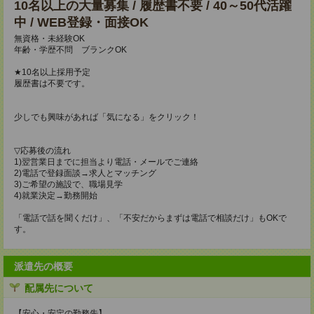
10名以上の大量募集 / 履歴書不要 / 40～50代活躍
中 / WEB登録・面接OK
無資格・未経験OK
年齢・学歴不問 ブランクOK
★10名以上採用予定
履歴書は不要です。
少しでも興味があれば「気になる」をクリック！
▽応募後の流れ
1)翌営業日までに担当より電話・メールでご連絡
2)電話で登録面談→求人とマッチング
3)ご希望の施設で、職場見学
4)就業決定→勤務開始
「電話で話を聞くだけ」、「不安だからまずは電話で相談だけ」もOKで
す。
派遣先の概要
配属先について
【安心・安定の勤務先】