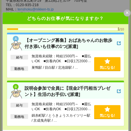
千葉県柏市末広町5-19 第12関口ビル7F 705号室
TEL：0120-935-218
MAIL：
tenshoku@nikken-ts.jp
×
担当：採用担当
どちらのお仕事が気になりますか？
メディカルケア事業部 新宿オフィス
東京都新宿区新宿2-3-10 新宿御苑ビル6階
1
/10
TEL：0120-457-235
MAIL：
tenshoku@nikken-ts.jp
【オープニング募集】おばあちゃんのお散歩
担当：採用担当
付き添いも仕事の1つ[派遣]
メディカルケア事業部 立川事業所
無資格未経験：時給1500円～ ■週払
東京都立川市錦町1-12-14
給与
TEL：0120-934-200
いOK ■扶養内OK ■日収1万2000円
MAIL：
tenshoku@nikken-ts.jp
以上
巣鴨駅 / 目白駅 / 北池袋駅 / …
気になる!
勤務地
担当：採用担当
メディカルケア事業部 町田オフィス
東京都町田市森野1-7-23 大樹生命町田ビル6F
説明会参加で全員に【現金2千円相当プレゼ
TEL：0120-453-285
MAIL：
tenshoku@nikken-ts.jp
ント】生活のお手伝い[派遣]
担当：採用担当
無資格未経験：時給1500円～ ■週払
給与
メディカルケア事業部 横浜オフィス
いOK ■扶養内OK ■日収1万2000円
神奈川県横浜市保土ケ谷区神戸町134 横浜ビジネスパークサウスタワー
以上
錦糸町駅 / とうきょうスカイツリー駅
気になる!
2F B区画
勤務地
/ 京成曳舟駅 / …
TEL：0120-901-799
MAIL：
tenshoku@nikken-ts.jp
担当：採用担当