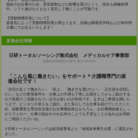
福祉のお仕事のため、景気変動などの影響を受けにくく、現在も積極採用
中。シフト減少などもなく安定して働くことが可能です。
【受動喫煙対策について】
派遣先によって受動喫煙対策が異なります。詳細は職場見学時および条件明
示書にてお伝えいたします！
派遣会社情報
日研トータルソーシング株式会社 メディカルケア事業部
労働者派遣事業許可番号:派13-060060
「こんな風に働きたい」をサポート＊介護職専門の派
遣会社です！
「自宅の近くで働きたい」「収入」「働き方を選びたい」「正社員を目指し
たい」などの希望条件や、仕事上の不満も丁寧にお聞きしてからご紹介する
ので長期でご活躍されている方が多いのが特長です。まずはご希望を聞いた
うえで、ピッタリの求人をご紹介。また安心してお仕事を続けていただくた
め、経験豊富な専任担当者がお仕事開始前はもちろん、お仕事開始後もしっ
かりフォロー。仕事の悩みやそれ以外のことでも不安なことがあればお気軽
にご相談くださいね。
※日研トータルソーシングは経済産業省より「地域未来牽引企業」に選定され
ました。