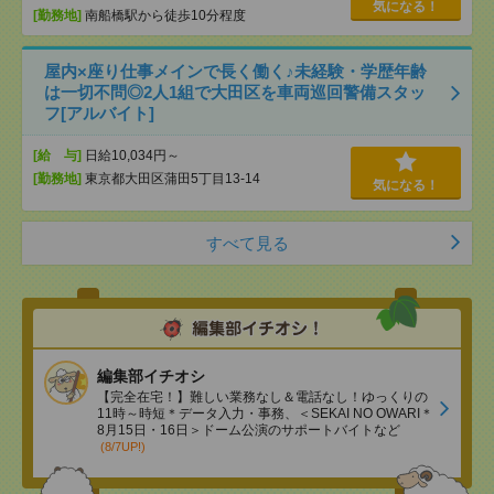
気になる！
[勤務地]
南船橋駅から徒歩10分程度
屋内×座り仕事メインで長く働く♪未経験・学歴年齢
は一切不問◎2人1組で大田区を車両巡回警備スタッ
フ[アルバイト]
[給 与]
日給10,034円～
[勤務地]
東京都大田区蒲田5丁目13-14
気になる！
すべて見る
編集部イチオシ
【完全在宅！】難しい業務なし＆電話なし！ゆっくりの
11時～時短＊データ入力・事務、＜SEKAI NO OWARI＊
8月15日・16日＞ドーム公演のサポートバイトなど
(8/7UP!)