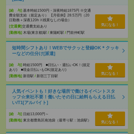
[給 与]
基本時給1500円・深夜時給1875円 ※交通
費全額支給（規定あり） 【月収例】28.5万円（20
日勤務＋深夜120h ※残業なしの場合）
気になる！
[交通費]
交通費支給あり
[勤務地]
木場(東京都)駅
/
東陽町駅
/
門前仲町駅
短時間シフトあり！WEBでサクッと登録OK＊クッキ
ーなどの仕分け[派遣]
[給 与]
時給1500円 ■日払い・週払いOK！(規定
あり) ■現金日払いもOK(規定あり)
気になる！
[勤務地]
新宿駅
/
新宿三丁目駅
人気イベントも！好きな場所で働けるイベントスタ
ッフ☆来社不要！働いたその日に給料もらえる日払
い/T1[アルバイト]
[給 与]
日給13,000円～
[勤務地]
東京都豊島区南池袋（最寄り駅：池袋駅）
気になる！