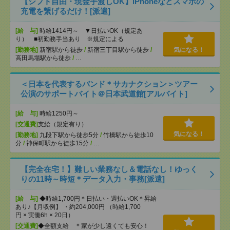
【シフト自由・現金手渡しOK】iPhoneなどスマホの
充電を繋げるだけ！[派遣]
[給 与]
時給1414円～ ▼日払いOK（規定あ
り） ■初勤務手当あり ※規定による
[勤務地]
新宿駅から徒歩
/
新宿三丁目駅から徒歩
/
気になる！
高田馬場駅から徒歩
/
…
＜日本を代表するバンド＊サカナクション＞ツアー
公演のサポートバイト＠日本武道館[アルバイト]
[給 与]
時給1250円～
[交通費]
支給（規定有り）
気になる！
[勤務地]
九段下駅から徒歩5分
/
竹橋駅から徒歩10
分
/
神保町駅から徒歩15分
/
…
【完全在宅！】難しい業務なし＆電話なし！ゆっく
りの11時～時短＊データ入力・事務[派遣]
[給 与]
◆時給1,700円＊日払い・週払いOK＊昇給
あり♪【月収例】 ・約204,000円 （時給1,700
円 × 実働6h × 20日）
[交通費]
◆全額支給 ＊家が少し遠くても安心！