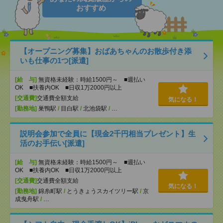
おすすめ
【オープニング募集】おばあちゃんのお散歩付き添
いも仕事の1つ[派遣]
[給 与]
無資格未経験：時給1500円～ ■週払い
OK ■扶養内OK ■日収1万2000円以上
[交通費]
交通費全額支給
気になる！
[勤務地]
巣鴨駅
/
目白駅
/
北池袋駅
/
…
説明会参加で全員に【現金2千円相当プレゼント】生
活のお手伝い[派遣]
[給 与]
無資格未経験：時給1500円～ ■週払い
OK ■扶養内OK ■日収1万2000円以上
[交通費]
交通費全額支給
気になる！
[勤務地]
錦糸町駅
/
とうきょうスカイツリー駅
/
京
成曳舟駅
/
…