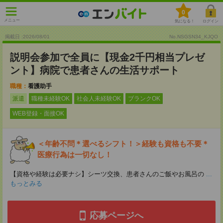
0
メニュー
気になる！
ログイン
掲載日 :2026
/
08
/
01
No.NSGSN34_KJQO
説明会参加で全員に【現金2千円相当プレゼ
ント】病院で患者さんの生活サポート
職種：
看護助手
派遣
職種未経験OK
社会人未経験OK
ブランクOK
WEB登録・面接OK
＜年齢不問＊選べるシフト！＞経験も資格も不要＊
医療行為は一切なし！
【資格や経験は必要ナシ】シーツ交換、患者さんのご飯やお風呂の
...
もっとみる
応募ページへ