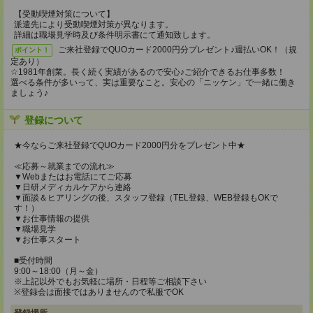
【受動喫煙対策について】
派遣先により受動喫煙対策が異なります。
詳細は職場見学時及び条件明示書にて通知致します。
ご来社登録でQUOカード2000円分プレゼント♪週払いOK！（規
ポイント！
定あり）
☆1981年創業。長く続く実績があるので安心♪ご紹介できるお仕事多数！
選べる条件が多いって、実は重要なこと。安心の「ニッケン」で一緒に働き
ましょう♪
登録について
★今ならご来社登録でQUOカード2000円分をプレゼント中★
≪応募～就業までの流れ≫
▼Webまたはお電話にてご応募
▼日研メディカルケアから連絡
▼面談＆ヒアリングの後、スタッフ登録（TEL登録、WEB登録もOKで
す！）
▼お仕事情報の提供
▼職場見学
▼お仕事スタート
■受付時間
9:00～18:00（月～金）
※上記以外でもお気軽に場所・日程等ご相談下さい
※登録会は面接ではありませんので私服でOK