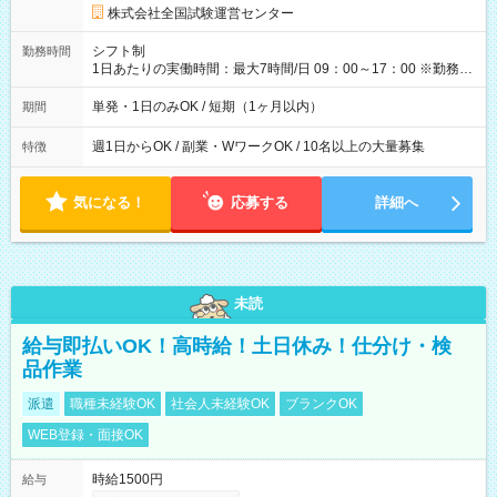
円の場合あり ・国家試験 7:00～13:30（休憩なし） 時給1,300
株式会社全国試験運営センター
円（役割手当＋100円）×6時間＝日収8,400円＋交通費 【試用期
間】試用期間なし
シフト制
勤務時間
1日あたりの実働時間：最大7時間/日 09：00～17：00 ※勤務時
間は 試験により異なります。
単発・1日のみOK / 短期（1ヶ月以内）
期間
週1日からOK / 副業・WワークOK / 10名以上の大量募集
特徴
気になる！
応募する
詳細へ
未読
給与即払いOK！高時給！土日休み！仕分け・検
品作業
派遣
職種未経験OK
社会人未経験OK
ブランクOK
WEB登録・面接OK
時給1500円
給与