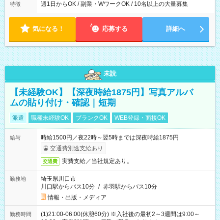
週1日からOK / 副業・WワークOK / 10名以上の大量募集
特徴
気になる！
応募する
詳細へ
未読
【未経験OK】【深夜時給1875円】写真アルバ
ムの貼り付け・確認｜短期
派遣
職種未経験OK
ブランクOK
WEB登録・面接OK
時給1500円／夜22時～翌5時までは深夜時給1875円
給与
交通費別途支給あり
実費支給／当社規定あり。
交通費
埼玉県川口市
勤務地
川口駅からバス10分
/
赤羽駅からバス10分
情報・出版・メディア
(1)21:00-06:00(休憩60分) ※入社後の最初2～3週間は9:00～
勤務時間