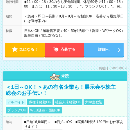
◆11：00～18：30のうち実働6時間、休憩60分 ※11：00～18：
勤務時間
00 または 11：30～18：30 。*。ブランクOK！。*。 例え
ば前職が、 在宅/財団法人/事務/コールセンター/受付/販売/カフェ
スタッフ スイーツ販売/ホテルフロント/化粧品販売/など 様々な
＜急募＞即日～長期／8月～9月～も相談OK！応募から最短即日
期間
業界から入社して活躍されています♪
には選考案内♪
日払いOK
/
履歴書不要
/
40～50代活躍中
/
副業・WワークOK
/
特徴
服装自由
/
電話対応なし
気になる！
応募する
詳細へ
掲載日：2026.08.06
未読
＜1日～OK！＞あの有名企業も！展示会や株主
総会のお手伝い！
アルバイト
職種未経験OK
社会人未経験OK
大学生歓迎
ブランクOK
WEB登録・面接OK
■日給16,840円～ ■日払いOK ■実働3時間5,120円のお仕事あ
給与
ります！