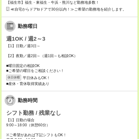
【福生市】福生・東福生・牛浜・熊川など勤務地多数！
≪自宅からドアtoドアで30分以内！≫ご希望の勤務地を紹介します。
勤務曜日
週1OK / 週2～3
【1】日勤／週3日～
【2】夜勤／週2回～（週1回～も相談OK）
■曜日固定の相談OK
■ご希望の曜日をご相談ください！
平日休みもOK！
休日休暇
■産休・育休取得実績あり
勤務時間
シフト勤務 / 残業なし
【1】日勤の場合
9:00～18:00（休憩60分）
※ご希望があれば下記シフトもOK！