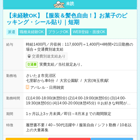
未読
【未経験OK】【服装＆髪色自由！】お菓子のピ
ッキング・シール貼り｜短期
派遣
職種未経験OK
ブランクOK
WEB登録・面接OK
時給1400円／月収例：117,600円＝1,400円×4時間×21日勤務の
給与
場合＋交通費別途支給
交通費別途支給あり
実費支給／当社規定あり。
交通費
さいたま市見沼区
勤務地
七里駅から車6分
/
大宮公園駅
/
大宮(埼玉県)駅
アパレル・日用雑貨
(1)14:00-18:00(休憩0分) (2)14:00-19:00(休憩0分) (3)14:00-
勤務時間
19:30(休憩0分) (4)14:00-20:00(休憩45分) ※お好きな時間が選べ
ます
1ヶ月以上3ヶ月未満／即日～8月末までの期間限定
期間
履歴書不要
/
40～50代活躍中
/
服装自由
/
シフト勤務
/
10名以
特徴
上の大量募集