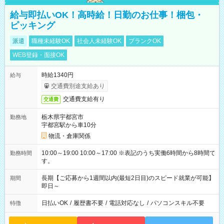
給与即払いOK！高時給！日勤のお仕事！梱包・
ピッキング
派遣
職種未経験OK
社会人未経験OK
ブランクOK
WEB登録・面接OK
時給1340円
給与
交通費別途支給あり
交通費支給有り
交通費
栃木県宇都宮市
勤務地
宇都宮駅から車10分
物流・倉庫関係
10:00～19:00 10:00～17:00 ※表記のうち実働6時間から8時間で
勤務時間
す。
長期【ご応募から1週間以内(最短2日目)のスピード就業が可能】
期間
即日～
日払いOK
/
履歴書不要
/
電話対応なし
/
パソコンスキル不要
特徴