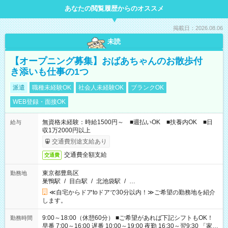
あなたの閲覧履歴からのオススメ
掲載日：2026.08.06
未読
【オープニング募集】おばあちゃんのお散歩付
き添いも仕事の1つ
派遣
職種未経験OK
社会人未経験OK
ブランクOK
WEB登録・面接OK
無資格未経験：時給1500円～ ■週払いOK ■扶養内OK ■日
給与
収1万2000円以上
交通費別途支給あり
交通費全額支給
交通費
東京都豊島区
勤務地
巣鴨駅
/
目白駅
/
北池袋駅
/
…
≪自宅からドアtoドアで30分以内！≫ご希望の勤務地を紹介
します。
9:00～18:00（休憩60分） ■ご希望があれば下記シフトもOK！
勤務時間
早番 7:00～16:00 遅番 10:00～19:00 夜勤 16:30～翌9:30 「家族