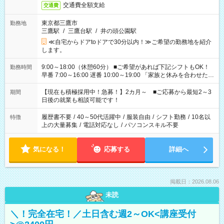
交通費全額支給
交通費
東京都三鷹市
勤務地
三鷹駅
/
三鷹台駅
/
井の頭公園駅
≪自宅からドアtoドアで30分以内！≫ご希望の勤務地を紹介
します。
9:00～18:00（休憩60分） ■ご希望があれば下記シフトもOK！
勤務時間
早番 7:00～16:00 遅番 10:00～19:00 「家族と休みを合わせた
い」 「余裕を持って夕飯の準備がしたい」 「できれば残業はし
たくない」 など、ご希望を教えてくださいね。 ※Wワーク希望
【現在も積極採用中！急募！】2カ月～ ■ご応募から最短2～3
期間
の方へ 今ご覧のお仕事で希望する勤務時間と、もう1つのお仕事
日後の就業も相談可能です！
の勤務時間。 合計で週40時間を超える場合は応募できません。
履歴書不要
/
40～50代活躍中
/
服装自由
/
シフト勤務
/
10名以
特徴
上の大量募集
/
電話対応なし
/
パソコンスキル不要
気になる！
応募する
詳細へ
掲載日：2026.08.06
未読
＼！完全在宅！／土日含む週2～OK<講座受付