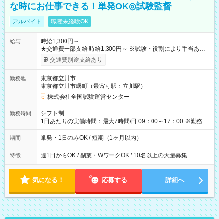
な時にお仕事できる！単発OK◎試験監督
アルバイト
職種未経験OK
時給1,300円～
給与
★交通費一部支給 時給1,300円～ ※試験・役割により手当あり
※勤務回数により昇給あり 【即給（前払い）オプションあ
交通費別途支給あり
り！】 希望される場合、勤務から1週間ほどで給与の一部を受け
取れます。 ※手数料418円がかかります。 【過去試験日の収入
東京都立川市
勤務地
例】 ・河合塾模擬試験 8:30～17:30（休憩1時間） 時給1,300円
東京都立川市曙町（最寄り駅：立川駅）
×8時間＝日収10,400円＋交通費 ※当日の役割により時給＋100
円の場合あり ・国家試験 7:00～13:30（休憩なし） 時給1,300
株式会社全国試験運営センター
円（役割手当＋100円）×6時間＝日収8,400円＋交通費 【試用期
間】試用期間なし
シフト制
勤務時間
1日あたりの実働時間：最大7時間/日 09：00～17：00 ※勤務時
間は 試験により異なります。
単発・1日のみOK / 短期（1ヶ月以内）
期間
週1日からOK / 副業・WワークOK / 10名以上の大量募集
特徴
気になる！
応募する
詳細へ