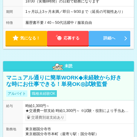
18:00（実働8時間）の日勤で勤務になります
1ヶ月以上3ヶ月未満／即日～9/30まで（延長の可能性あり）
期間
履歴書不要
/
40～50代活躍中
/
服装自由
特徴
気になる！
応募する
詳細へ
未読
マニュアル通りに簡単WORK◆未経験から好き
な時にお仕事できる！単発OK◎試験監督
アルバイト
職種未経験OK
時給1,300円～
給与
★交通費一部支給 時給1,300円～ ※試験・役割により手当あり
※勤務回数により昇給あり 【即給（前払い）オプションあ
交通費別途支給あり
り！】 希望される場合、勤務から1週間ほどで給与の一部を受け
取れます。 ※手数料418円がかかります。 【過去試験日の収入
東京都国分寺市
勤務地
例】 ・河合塾模擬試験 8:30～17:30（休憩1時間） 時給1,300円
東京都国分寺市本町（最寄り駅：国分寺駅）
×8時間＝日収10,400円＋交通費 ※当日の役割により時給＋100