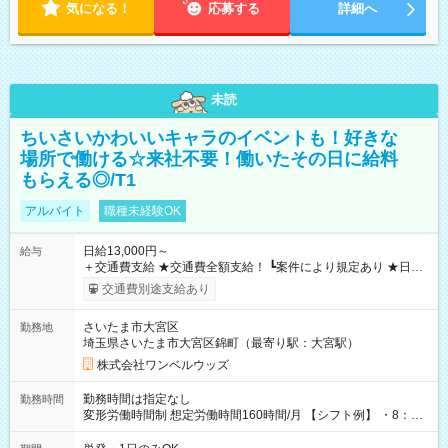
気になる！
応募する
詳細へ
未読
ちいさいかわいいキャラのイベントも！好きな
場所で働ける☆来社不要！働いたその日に給料
もらえる◎/T1
アルバイト
職種未経験OK
日給13,000円～
給与
＋交通費支給 ★交通費全額支給！ ┗案件により規定あり ★日払
いOK！（規定あり） ┗働いたその日に現金GET♪ お仕事後はコ
交通費別途支給あり
ンビニATMから 日払い分を引き落とせます！ 【試用期間】試
用期間なし
さいたま市大宮区
勤務地
埼玉県さいたま市大宮区錦町（最寄り駅：大宮駅）
株式会社ワンベルウッズ
勤務時間は指定なし
勤務時間
変形労働時間制 想定労働時間160時間/月 【シフト例】 ・8：00
～21：00