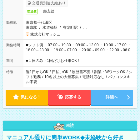
交通費別途支給あり
一部支給
交通費
東京都千代田区
勤務地
東京駅
/
水道橋駅
/
有楽町駅
/
…
株式会社マッシュ
■シフト例 ・07:00～19:30 ・09:00～12:00 ・10:00～17:00 ・
勤務時間
18:00～23:00 ・19:00～07:00 ・20:00～09:00 ・22:00～06:00
etc ★最短で3時間で5,120円のお仕事から 15時間で2万円近く稼
げるお仕事も！ ご希望のお時間に合わせてご紹介！ ※シフトは
■１日のみ・1回だけお仕事OK！
期間
現場によって異なります。 ※勿論、休憩時間はあるのでご安心
ください！
週1日からOK
/
日払いOK
/
履歴書不要
/
副業・WワークOK
/
シ
特徴
フト勤務
/
10名以上の大量募集
/
電話対応なし
/
パソコンスキ
ル不要
気になる！
応募する
詳細へ
未読
マニュアル通りに簡単WORK◆未経験から好き