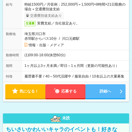
時給1500円／月収例：252,000円＝1,500円×8時間×21日勤務の
給与
場合＋交通費別途支給
交通費別途支給あり
実費支給／当社規定あり。
交通費
埼玉県川口市
勤務地
赤羽駅からバス10分
/
川口元郷駅
情報・出版・メディア
(1)09:00-18:00(休憩60分)
勤務時間
1ヶ月以上3ヶ月未満／即日～1ヵ月間（更新の可能性あり）
期間
履歴書不要
/
40～50代活躍中
/
服装自由
/
10名以上の大量募集
特徴
気になる！
応募する
詳細へ
未読
ちいさいかわいいキャラのイベントも！好きな