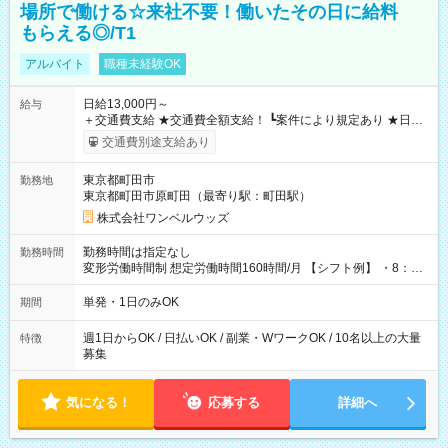
場所で働ける☆来社不要！働いたその日に給料
もらえる◎/T1
アルバイト
職種未経験OK
日給13,000円～
給与
＋交通費支給 ★交通費全額支給！ ┗案件により規定あり ★日払
いOK！（規定あり） ┗働いたその日に現金GET♪ お仕事後はコ
交通費別途支給あり
ンビニATMから 日払い分を引き落とせます！ 【試用期間】試
用期間なし
東京都町田市
勤務地
東京都町田市原町田（最寄り駅：町田駅）
株式会社ワンベルウッズ
勤務時間は指定なし
勤務時間
変形労働時間制 想定労働時間160時間/月 【シフト例】 ・8：00
～21：00
単発・1日のみOK
期間
週1日からOK / 日払いOK / 副業・WワークOK / 10名以上の大量
特徴
募集
気になる！
応募する
詳細へ