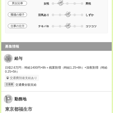
男女比率
女性
男性
職場の様子
活気あり
しずか
仕事の仕方
テキパキ
コツコツ
募集情報
給与
日収2.6万円：時給1400円×8h＋残業割増（時給1.25×8h）+深夜割増（時給
0.25×5h）
交通費別途支給あり
交通費全額支給
交通費
勤務地
東京都福生市