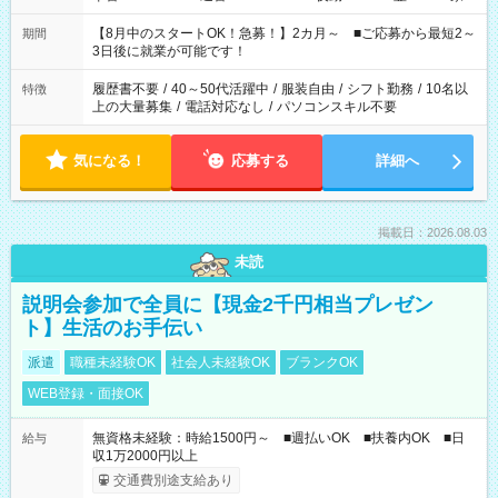
と休みを合わせたい」 「余裕を持って夕飯の準備がしたい」
「できれば残業はしたくない」 など、ご希望を教えてください
【8月中のスタートOK！急募！】2カ月～ ■ご応募から最短2～
期間
ね。 ※Wワーク希望の方へ 今ご覧のお仕事で希望する勤務時間
3日後に就業が可能です！
と、もう1つのお仕事の勤務時間。 合計で週40時間を超える場
合は応募できません。
履歴書不要
/
40～50代活躍中
/
服装自由
/
シフト勤務
/
10名以
特徴
上の大量募集
/
電話対応なし
/
パソコンスキル不要
気になる！
応募する
詳細へ
掲載日：2026.08.03
未読
説明会参加で全員に【現金2千円相当プレゼン
ト】生活のお手伝い
派遣
職種未経験OK
社会人未経験OK
ブランクOK
WEB登録・面接OK
無資格未経験：時給1500円～ ■週払いOK ■扶養内OK ■日
給与
収1万2000円以上
交通費別途支給あり