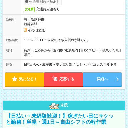
交通費別途支給あり
交通費支給有り
交通費
埼玉県越谷市
勤務地
新越谷駅
その他製造
8:00～17:00 ※表記のうち実働8時間です。
勤務時間
長期【ご応募から1週間以内(最短2日目)のスピード就業が可能】
期間
即日～
日払いOK
/
履歴書不要
/
電話対応なし
/
パソコンスキル不要
特徴
気になる！
応募する
詳細へ
未読
【日払い・未経験歓迎！】稼ぎたい日にサクッ
と勤務！単発・週1日～自由シフトの軽作業