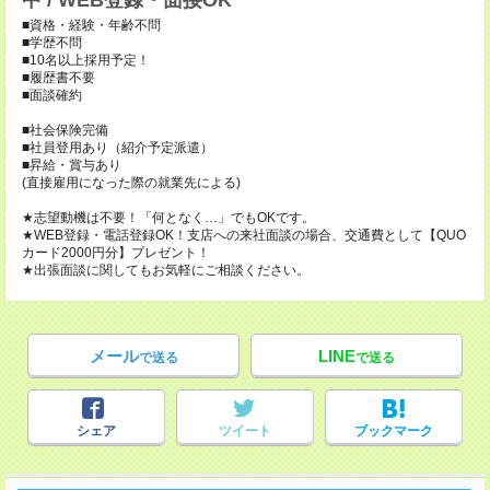
中 / WEB登録・面接OK
■資格・経験・年齢不問
■学歴不問
■10名以上採用予定！
■履歴書不要
■面談確約
■社会保険完備
■社員登用あり（紹介予定派遣）
■昇給・賞与あり
(直接雇用になった際の就業先による)
★志望動機は不要！「何となく…」でもOKです。
★WEB登録・電話登録OK！支店への来社面談の場合、交通費として【QUO
カード2000円分】プレゼント！
★出張面談に関してもお気軽にご相談ください。
メール
LINE
で送る
で送る
シェア
ツイート
ブックマーク