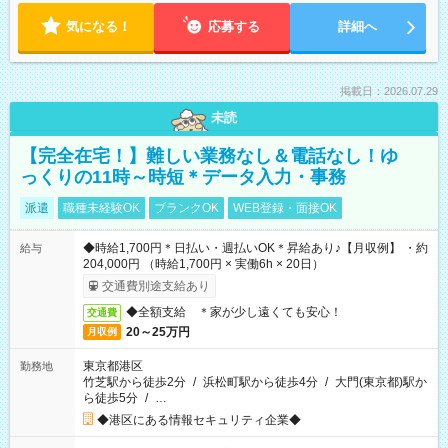
気になる！
応募する
詳細へ
掲載日：2026.07.29
未読
【完全在宅！】難しい業務なし＆電話なし！ゆ
っくりの11時～時短＊データ入力・事務
派遣
職種未経験OK
ブランクOK
WEB登録・面接OK
◆時給1,700円＊日払い・週払いOK＊昇給あり♪【月収例】 ・約
給与
204,000円 （時給1,700円 × 実働6h × 20日）
交通費別途支給あり
◆全額支給 ＊家が少し遠くても安心！
交通費
20～25万円
月収例
東京都港区
勤務地
竹芝駅から徒歩2分
/
浜松町駅から徒歩4分
/
大門(東京都)駅か
ら徒歩5分
/
…
◆港区にある情報セキュリティ企業◆