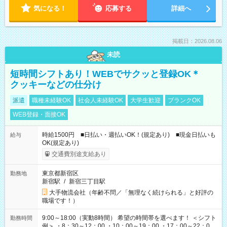
気になる！
応募する
詳細へ
掲載日：2026.08.06
未読
短時間シフトあり！WEBでサクッと登録OK＊
クッキーなどの仕分け
派遣
職種未経験OK
社会人未経験OK
大学生歓迎
ブランクOK
WEB登録・面接OK
時給1500円 ■日払い・週払いOK！(規定あり) ■現金日払いも
給与
OK(規定あり)
交通費別途支給あり
東京都新宿区
勤務地
新宿駅
/
新宿三丁目駅
大手物流会社（年齢不問／「無理なく続けられる」と好評の
職場です！）
9:00～18:00（実動8時間） 希望の時間帯を選べます！ ＜シフト
勤務時間
例＞ ・8：30～12：00 ・10：00～19：00 ・17：00～22：00