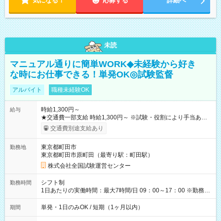
気になる！
応募する
詳細へ
未読
マニュアル通りに簡単WORK◆未経験から好き
な時にお仕事できる！単発OK◎試験監督
アルバイト
職種未経験OK
時給1,300円～
給与
★交通費一部支給 時給1,300円～ ※試験・役割により手当あり
※勤務回数により昇給あり 【即給（前払い）オプションあ
交通費別途支給あり
り！】 希望される場合、勤務から1週間ほどで給与の一部を受け
取れます。 ※手数料418円がかかります。 【過去試験日の収入
東京都町田市
勤務地
例】 ・河合塾模擬試験 8:30～17:30（休憩1時間） 時給1,300円
東京都町田市原町田（最寄り駅：町田駅）
×8時間＝日収10,400円＋交通費 ※当日の役割により時給＋100
円の場合あり ・国家試験 7:00～13:30（休憩なし） 時給1,300
株式会社全国試験運営センター
円（役割手当＋100円）×6時間＝日収8,400円＋交通費 【試用期
間】試用期間なし
シフト制
勤務時間
1日あたりの実働時間：最大7時間/日 09：00～17：00 ※勤務時
間は 試験により異なります。
単発・1日のみOK / 短期（1ヶ月以内）
期間