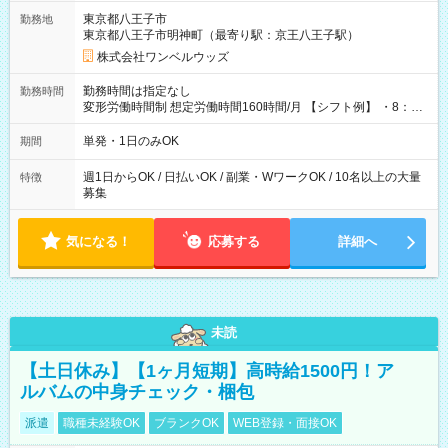
用期間なし
東京都八王子市
勤務地
東京都八王子市明神町（最寄り駅：京王八王子駅）
株式会社ワンベルウッズ
勤務時間は指定なし
勤務時間
変形労働時間制 想定労働時間160時間/月 【シフト例】 ・8：00
～21：00
単発・1日のみOK
期間
週1日からOK / 日払いOK / 副業・WワークOK / 10名以上の大量
特徴
募集
気になる！
応募する
詳細へ
未読
【土日休み】【1ヶ月短期】高時給1500円！ア
ルバムの中身チェック・梱包
派遣
職種未経験OK
ブランクOK
WEB登録・面接OK