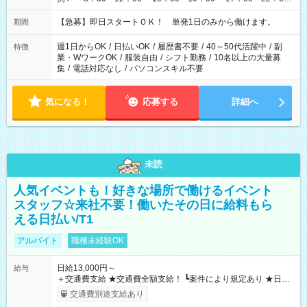
・13：00～22：00 ・22：00～翌6：00 など
【急募】即日スタートＯＫ！ 単発1日のみから働けます。
期間
週1日からOK
/
日払いOK
/
履歴書不要
/
40～50代活躍中
/
副
特徴
業・WワークOK
/
服装自由
/
シフト勤務
/
10名以上の大量募
集
/
電話対応なし
/
パソコンスキル不要
気になる！
応募する
詳細へ
未読
人気イベントも！好きな場所で働けるイベント
スタッフ☆来社不要！働いたその日に給料もら
える日払い/T1
アルバイト
職種未経験OK
日給13,000円～
給与
＋交通費支給 ★交通費全額支給！ ┗案件により規定あり ★日払
いOK！（規定あり） ┗働いたその日に現金GET♪ お仕事後はコ
交通費別途支給あり
ンビニATMから 日払い分を引き落とせます！ 【試用期間】試