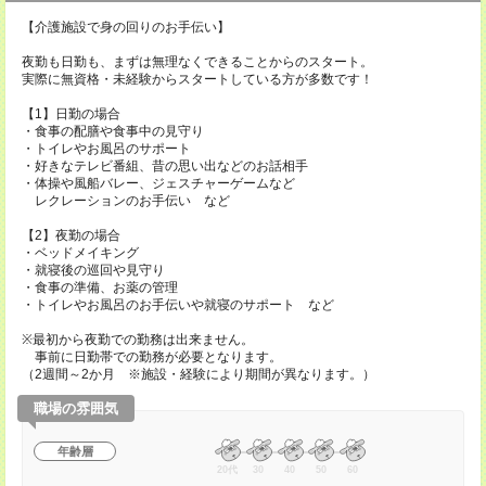
【介護施設で身の回りのお手伝い】
夜勤も日勤も、まずは無理なくできることからのスタート。
実際に無資格・未経験からスタートしている方が多数です！
【1】日勤の場合
・食事の配膳や食事中の見守り
・トイレやお風呂のサポート
・好きなテレビ番組、昔の思い出などのお話相手
・体操や風船バレー、ジェスチャーゲームなど
レクレーションのお手伝い など
【2】夜勤の場合
・ベッドメイキング
・就寝後の巡回や見守り
・食事の準備、お薬の管理
・トイレやお風呂のお手伝いや就寝のサポート など
※最初から夜勤での勤務は出来ません。
事前に日勤帯での勤務が必要となります。
（2週間～2か月 ※施設・経験により期間が異なります。）
職場の雰囲気
年齢層
20代
30
40
50
60