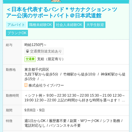
＜日本を代表するバンド＊サカナクション＞ツ
アー公演のサポートバイト＠日本武道館
アルバイト
職種未経験OK
社会人未経験OK
大学生歓迎
ブランクOK
時給1250円～
給与
交通費別途支給あり
支給（規定有り）
交通費
東京都千代田区
勤務地
九段下駅から徒歩5分
/
竹橋駅から徒歩10分
/
神保町駅から徒
歩15分
/
…
株式会社ライブパワー
＜シフト例＞ 9:00～22:30 12:30～22:00 15:30～21:00 12:30～
勤務時間
19:00 12:30～22:00 上記の時間から好きな時間を選べます！ ※
時間は変更となる可能性があります
9月8日・9日
期間
週1日からOK
/
履歴書不要
/
副業・WワークOK
/
シフト勤務
/
特徴
電話対応なし
/
パソコンスキル不要