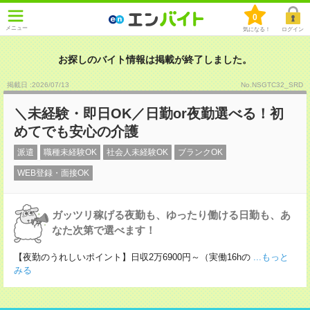
0
メニュー
気になる！
ログイン
お探しのバイト情報は掲載が終了しました。
掲載日 :2026
/
07
/
13
No.NSGTC32_SRD
＼未経験・即日OK／日勤or夜勤選べる！初
めてでも安心の介護
派遣
職種未経験OK
社会人未経験OK
ブランクOK
WEB登録・面接OK
ガッツリ稼げる夜勤も、ゆったり働ける日勤も、あ
なた次第で選べます！
【夜勤のうれしいポイント】日収2万6900円～（実働16hの
...もっと
みる