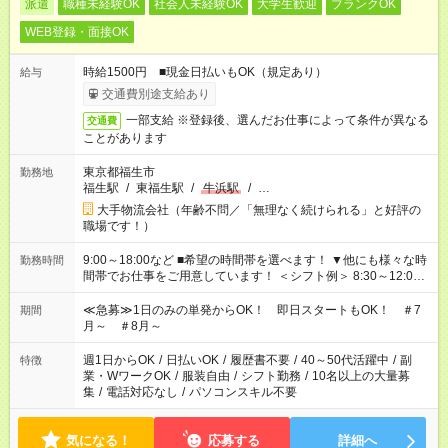
派遣
職種未経験OK
社会人未経験OK
大学生歓迎
ブランクOK
WEB登録・面接OK
時給1500円 ■現金日払いもOK（規定あり）
給与
交通費別途支給あり
一部支給 ※登録後、選んだお仕事によって条件が異なる
交通費
ことがあります
東京都福生市
勤務地
福生駅
/
東福生駅
/
牛浜駅
/
…
大手物流会社（年齢不問／「無理なく続けられる」と好評の
職場です！）
9:00～18:00など ■希望の時間帯を選べます！ ▼他にも様々な時
勤務時間
間帯でお仕事をご用意しています！ ＜シフト例＞ 8:30～12:00
17:00～22:00 13:00～22:00 22:00～翌6:00 など
≪急募≫1日のみの単発からOK！ 即日スタートもOK！ ＃7
期間
月～ ＃8月～
週1日からOK
/
日払いOK
/
履歴書不要
/
40～50代活躍中
/
副
特徴
業・WワークOK
/
服装自由
/
シフト勤務
/
10名以上の大量募
集
/
電話対応なし
/
パソコンスキル不要
気になる！
応募する
詳細へ