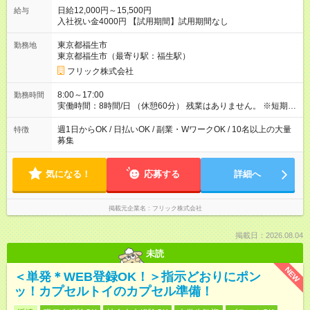
日給12,000円～15,500円
給与
入社祝い金4000円 【試用期間】試用期間なし
東京都福生市
勤務地
東京都福生市（最寄り駅：福生駅）
フリック株式会社
8:00～17:00
勤務時間
実働時間：8時間/日 （休憩60分） 残業はありません。 ※短期の
募集は行っておりません。予めご了承くださいませ。
週1日からOK / 日払いOK / 副業・WワークOK / 10名以上の大量
特徴
募集
気になる！
応募する
詳細へ
掲載元企業名
フリック株式会社
掲載日：2026.08.04
未読
NEW
＜単発＊WEB登録OK！＞指示どおりにポン
ッ！カプセルトイのカプセル準備！