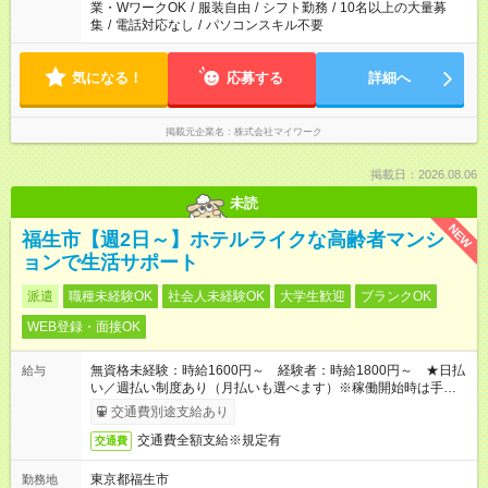
業・WワークOK
/
服装自由
/
シフト勤務
/
10名以上の大量募
集
/
電話対応なし
/
パソコンスキル不要
気になる！
応募する
詳細へ
掲載元企業名
株式会社マイワーク
掲載日：2026.08.06
未読
NEW
福生市【週2日～】ホテルライクな高齢者マンシ
ョンで生活サポート
派遣
職種未経験OK
社会人未経験OK
大学生歓迎
ブランクOK
WEB登録・面接OK
無資格未経験：時給1600円～ 経験者：時給1800円～ ★日払
給与
い／週払い制度あり（月払いも選べます）※稼働開始時は手続き
完了次第のお支払いとなります。
交通費別途支給あり
交通費全額支給※規定有
交通費
東京都福生市
勤務地