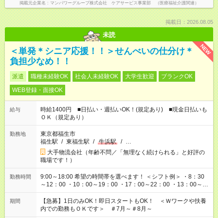
掲載元企業名
マンパワーグループ株式会社 ケアサービス事業部 （医療福祉介護関連）
掲載日：2026.08.05
未読
NEW
＜単発＊シニア応援！！＞せんべいの仕分け＊
負担少なめ！！
派遣
職種未経験OK
社会人未経験OK
大学生歓迎
ブランクOK
WEB登録・面接OK
時給1400円 ■日払い・週払いOK！(規定あり) ■現金日払いも
給与
ＯＫ（規定あり）
東京都福生市
勤務地
福生駅
/
東福生駅
/
牛浜駅
/
…
大手物流会社（年齢不問／「無理なく続けられる」と好評の
職場です！）
9:00～18:00 希望の時間帯を選べます！ ＜シフト例＞ ・8：30
勤務時間
～12：00 ・10：00～19：00 ・17：00～22：00 ・13：00～
22：00 ・22：00～翌6：00 など
【急募】1日のみOK！即日スタートもOK！ ＜Ｗワークや扶養
期間
内での勤務もＯＫです＞ ＃7月～＃8月～