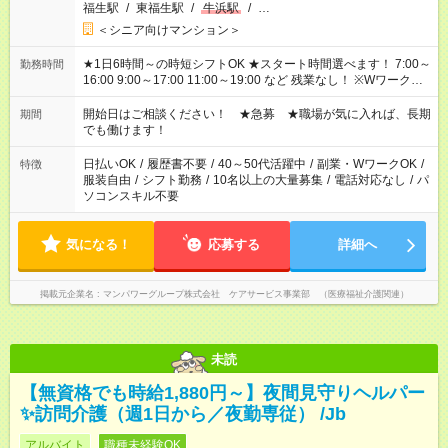
福生駅
/
東福生駅
/
牛浜駅
/
…
＜シニア向けマンション＞
★1日6時間～の時短シフトOK ★スタート時間選べます！ 7:00～
勤務時間
16:00 9:00～17:00 11:00～19:00 など 残業なし！ ※Wワークの
場合、他のお仕事と合わせ週40時間超の就業はご案内できませ
ん ※法令に基づき、週20時間以上勤務は社会保険への加入対象
開始日はご相談ください！ ★急募 ★職場が気に入れば、長期
期間
となります ※労働者派遣法（日雇い派遣の原則禁止）により、
でも働けます！
短時間・短期間の就業はご案内が難しい場合があります
日払いOK
/
履歴書不要
/
40～50代活躍中
/
副業・WワークOK
/
特徴
服装自由
/
シフト勤務
/
10名以上の大量募集
/
電話対応なし
/
パ
ソコンスキル不要
気になる！
応募する
詳細へ
掲載元企業名
マンパワーグループ株式会社 ケアサービス事業部 （医療福祉介護関連）
未読
【無資格でも時給1,880円～】夜間見守りヘルパー
✨訪問介護（週1日から／夜勤専従） /Jb
アルバイト
職種未経験OK