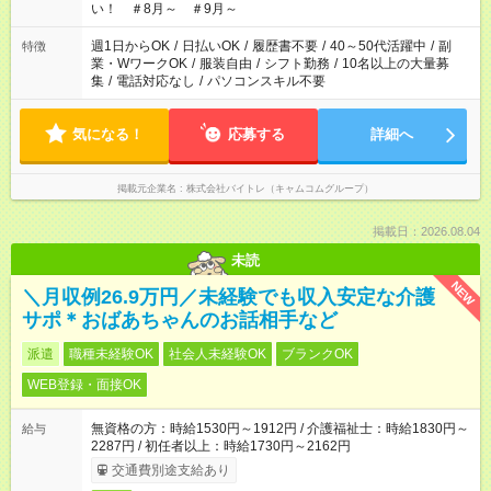
い！ ＃8月～ ＃9月～
週1日からOK
/
日払いOK
/
履歴書不要
/
40～50代活躍中
/
副
特徴
業・WワークOK
/
服装自由
/
シフト勤務
/
10名以上の大量募
集
/
電話対応なし
/
パソコンスキル不要
気になる！
応募する
詳細へ
掲載元企業名
株式会社バイトレ（キャムコムグループ）
掲載日：2026.08.04
未読
NEW
＼月収例26.9万円／未経験でも収入安定な介護
サポ＊おばあちゃんのお話相手など
派遣
職種未経験OK
社会人未経験OK
ブランクOK
WEB登録・面接OK
無資格の方：時給1530円～1912円 / 介護福祉士：時給1830円～
給与
2287円 / 初任者以上：時給1730円～2162円
交通費別途支給あり