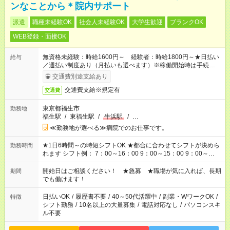
ンなことから＊院内サポート
派遣
職種未経験OK
社会人未経験OK
大学生歓迎
ブランクOK
WEB登録・面接OK
無資格未経験：時給1600円～ 経験者：時給1800円～★日払い
給与
／週払い制度あり（月払いも選べます）※稼働開始時は手続き完
了次第のお支払いとなります。
交通費別途支給あり
交通費支給※規定有
交通費
東京都福生市
勤務地
福生駅
/
東福生駅
/
牛浜駅
/
…
≪勤務地が選べる≫病院でのお仕事です。
★1日6時間～の時短シフトOK ★都合に合わせてシフトが決めら
勤務時間
れます シフト例： 7：00～16：00 9：00～15：00 9：00～
18：00 11：00～20：00 など ※Wワークの場合、他のお仕事と
合わせ週40時間超の就業はご案内できません ※法令に基づき、
開始日はご相談ください！ ★急募 ★職場が気に入れば、長期
期間
週20時間以上勤務は社会保険への加入対象となります ※労働者
でも働けます！
派遣法（日雇い派遣の原則禁止）により、短時間・短期間の就
業はご案内が難しい場合があります
日払いOK
/
履歴書不要
/
40～50代活躍中
/
副業・WワークOK
/
特徴
シフト勤務
/
10名以上の大量募集
/
電話対応なし
/
パソコンスキ
ル不要