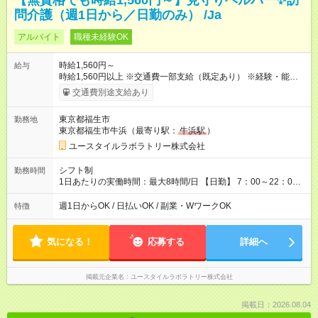
【無資格でも時給1,560円～】見守りヘルパー✨訪
問介護（週1日から／日勤のみ） /Ja
アルバイト
職種未経験OK
時給1,560円～
給与
時給1,560円以上 ※交通費一部支給（既定あり） ※経験・能力を
考慮して決定します 【収入例】 週1回勤務の場合：1,560円×8時
交通費別途支給あり
間×4回=4万9,920円 週3回勤務の場合：1,560円×8時間×12回
=14万9,760円 週5回勤務の場合：1,560円×8時間×20回=24万
東京都福生市
勤務地
9,600円 【試用期間】試用期間あり 試用期間の長さ：2ヶ月
東京都福生市牛浜（最寄り駅：
牛浜駅
）
※ 雇用形態と給与に、本採用時と異なる部分があります。 雇用
形態：本採用時と同じです。 給与：時給 1,230円以上
ユースタイルラボラトリー株式会社
シフト制
勤務時間
1日あたりの実働時間：最大8時間/日 【日勤】 7：00～22：00
の間で8時間勤務（休憩時間は法定通り） ※週1日～OK ／ 夜勤
なし ＊＊ 勤務時間例 ＊＊ ■8時から17時 ■9時から18時 ■10
週1日からOK / 日払いOK / 副業・WワークOK
特徴
時から19時 ■12時から21時 など ※訪問先により変動 ※曜日固
定（毎週同じ曜日勤務）
気になる！
応募する
詳細へ
掲載元企業名
ユースタイルラボラトリー株式会社
掲載日：2026.08.04