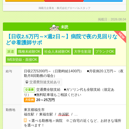
掲載元企業名
株式会社グローバルスタッフ
掲載日：2026.08.04
未読
NEW
【日収2.5万円～×週2日～】病院で夜の見回りな
ど＠看護師サポ
派遣
職種未経験OK
社会人未経験OK
大学生歓迎
ブランクOK
WEB登録・面接OK
日収2万5200円～（日勤時給1400円） ■月収例20.1万円～（夜
給与
勤月8回勤務の場合）
交通費別途支給あり
交通費全額支給 ■ガソリン代も全額支給（規定あ
交通費
り） ■無料駐車場もご相談ください
20～25万円
月収例
東京都福生市
勤務地
福生駅
/
東福生駅
/
牛浜駅
/
…
＜選べる勤務地＞病院 ※ご自宅の近くなど、お好きな場所
を選べます！