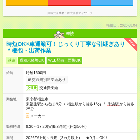
掲載元企業名
株式会社マイワーク
掲載日：2026.08.04
未読
NEW
時短OK×車通勤可！じっくり丁寧な引継ぎあり
＊梱包・出荷作業
派遣
職種未経験OK
WEB登録・面接OK
時給1600円
給与
交通費別途支給あり
交通費支給
交通費
東京都福生市
勤務地
東福生駅から徒歩9分
/
福生駅から徒歩16分
/
牛浜駅
から徒歩
25分
メーカー
8:30～17:20(実働:8時間) (休憩50分)
勤務時間
2026/9/上旬～長期（3カ月以上） ★9月～OK！
期間