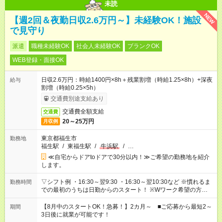
未読
NEW
【週2回＆夜勤日収2.6万円～】未経験OK！施設
で見守り
派遣
職種未経験OK
社会人未経験OK
ブランクOK
WEB登録・面接OK
日収2.6万円：時給1400円×8h＋残業割増（時給1.25×8h）+深夜
給与
割増（時給0.25×5h）
交通費別途支給あり
交通費全額支給
交通費
20～25万円
月収例
東京都福生市
勤務地
福生駅
/
東福生駅
/
牛浜駅
/
…
≪自宅からドアtoドアで30分以内！≫ご希望の勤務地を紹介
します。
▽シフト例 ・16:30～翌9:30 ・16:30～翌10:30など ※慣れるま
勤務時間
での最初のうちは日勤からのスタート！ ※Wワーク希望の方へ
今ご覧のお仕事で希望する勤務時間と、もう1つのお仕事の勤務
時間。 合計で週40時間を超える場合は応募できません。
【8月中のスタートOK！急募！】2カ月～ ■ご応募から最短2～
期間
3日後に就業が可能です！