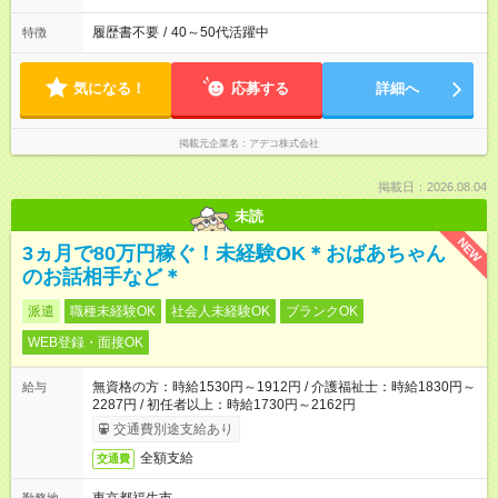
履歴書不要
/
40～50代活躍中
特徴
気になる！
応募する
詳細へ
掲載元企業名
アデコ株式会社
掲載日：2026.08.04
未読
NEW
3ヵ月で80万円稼ぐ！未経験OK＊おばあちゃん
のお話相手など＊
派遣
職種未経験OK
社会人未経験OK
ブランクOK
WEB登録・面接OK
無資格の方：時給1530円～1912円 / 介護福祉士：時給1830円～
給与
2287円 / 初任者以上：時給1730円～2162円
交通費別途支給あり
全額支給
交通費