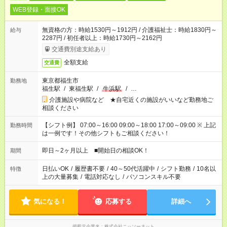
WEB登録・面接OK
無資格の方：時給1530円～1912円 / 介護福祉士：時給1830円～
給与
2287円 / 初任者以上：時給1730円～2162円
交通費別途支給あり
全額支給
交通費
東京都福生市
勤務地
福生駅
/
東福生駅
/
牛浜駅
/
…
介護施設や病院など ★自宅近くの施設がいいなど勤務地ご
相談ください
【シフト例】 07:00～16:00 09:00～18:00 17:00～09:00 ※ 上記
勤務時間
は一例です！その他シフトもご相談ください！
即日～2ヶ月以上 ■開始日の相談OK！
期間
日払いOK
/
履歴書不要
/
40～50代活躍中
/
シフト勤務
/
10名以
特徴
上の大量募集
/
電話対応なし
/
パソコンスキル不要
気になる！
応募する
詳細へ
掲載元企業名
株式会社ニッソーネット