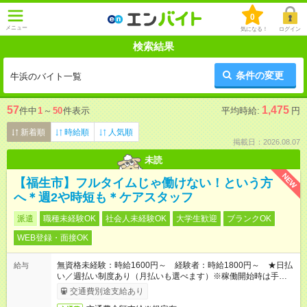
0
メニュー
気になる！
ログイン
検索結果
条件の変更
牛浜のバイト一覧
57
1,475
件中
1
～
50
件表示
平均時給:
円
新着順
時給順
人気順
掲載日：2026.08.07
未読
NEW
【福生市】フルタイムじゃ働けない！という方
へ＊週2や時短も＊ケアスタッフ
派遣
職種未経験OK
社会人未経験OK
大学生歓迎
ブランクOK
WEB登録・面接OK
無資格未経験：時給1600円～ 経験者：時給1800円～ ★日払
給与
い／週払い制度あり（月払いも選べます）※稼働開始時は手続き
完了次第のお支払いとなります。
交通費別途支給あり