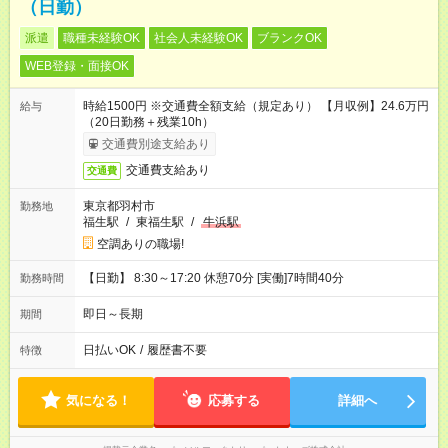
（日勤）
派遣
職種未経験OK
社会人未経験OK
ブランクOK
WEB登録・面接OK
時給1500円 ※交通費全額支給（規定あり） 【月収例】24.6万円
給与
（20日勤務＋残業10h）
交通費別途支給あり
交通費支給あり
交通費
東京都羽村市
勤務地
福生駅
/
東福生駅
/
牛浜駅
空調ありの職場!
【日勤】 8:30～17:20 休憩70分 [実働]7時間40分
勤務時間
即日～長期
期間
日払いOK
/
履歴書不要
特徴
気になる！
応募する
詳細へ