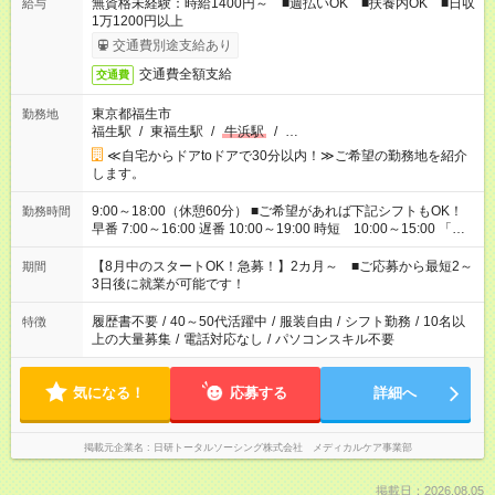
無資格未経験：時給1400円～ ■週払いOK ■扶養内OK ■日収
給与
1万1200円以上
交通費別途支給あり
交通費全額支給
交通費
東京都福生市
勤務地
福生駅
/
東福生駅
/
牛浜駅
/
…
≪自宅からドアtoドアで30分以内！≫ご希望の勤務地を紹介
します。
9:00～18:00（休憩60分） ■ご希望があれば下記シフトもOK！
勤務時間
早番 7:00～16:00 遅番 10:00～19:00 時短 10:00～15:00 「家
族と休みを合わせたい」 「余裕を持って夕飯の準備がしたい」
「できれば残業はしたくない」 など、ご希望を教えてください
【8月中のスタートOK！急募！】2カ月～ ■ご応募から最短2～
期間
ね。 ※Wワーク希望の方へ 今ご覧のお仕事で希望する勤務時間
3日後に就業が可能です！
と、もう1つのお仕事の勤務時間。 合計で週40時間を超える場
合は応募できません。
履歴書不要
/
40～50代活躍中
/
服装自由
/
シフト勤務
/
10名以
特徴
上の大量募集
/
電話対応なし
/
パソコンスキル不要
気になる！
応募する
詳細へ
掲載元企業名
日研トータルソーシング株式会社 メディカルケア事業部
掲載日：2026.08.05