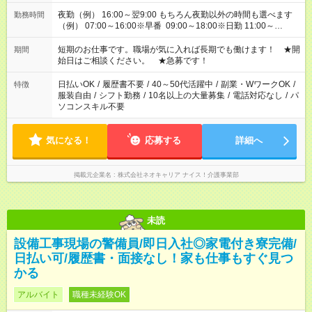
夜勤（例） 16:00～翌9:00 もちろん夜勤以外の時間も選べます
勤務時間
（例） 07:00～16:00※早番 09:00～18:00※日勤 11:00～
20:00※遅番 ※時間は、固定・選べる施設もあるので、ご希望が
あれば調整できます！ ※シフト制。勤務地により実働時間が異
短期のお仕事です。職場が気に入れば長期でも働けます！ ★開
期間
なります。★家庭の都合でお休みが必要な場合も遠慮なくご相談
始日はご相談ください。 ★急募です！
ください。
日払いOK
/
履歴書不要
/
40～50代活躍中
/
副業・WワークOK
/
特徴
服装自由
/
シフト勤務
/
10名以上の大量募集
/
電話対応なし
/
パ
ソコンスキル不要
気になる！
応募する
詳細へ
掲載元企業名
株式会社ネオキャリア ナイス！介護事業部
未読
設備工事現場の警備員/即日入社◎家電付き寮完備/
日払い可/履歴書・面接なし！家も仕事もすぐ見つ
かる
アルバイト
職種未経験OK