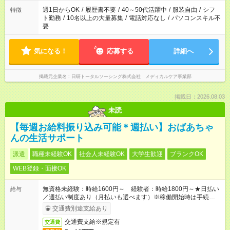
週1日からOK
/
履歴書不要
/
40～50代活躍中
/
服装自由
/
シフ
特徴
ト勤務
/
10名以上の大量募集
/
電話対応なし
/
パソコンスキル不
要
気になる！
応募する
詳細へ
掲載元企業名
日研トータルソーシング株式会社 メディカルケア事業部
掲載日：2026.08.03
未読
【毎週お給料振り込み可能＊週払い】おばあちゃ
んの生活サポート
派遣
職種未経験OK
社会人未経験OK
大学生歓迎
ブランクOK
WEB登録・面接OK
無資格未経験：時給1600円～ 経験者：時給1800円～★日払い
給与
／週払い制度あり（月払いも選べます）※稼働開始時は手続き完
了次第のお支払いとなります。
交通費別途支給あり
交通費支給※規定有
交通費