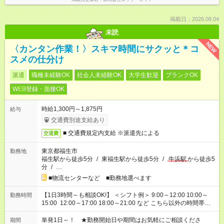
掲載日：2026.08.04
未読
NEW
〈カンタン作業！〉スキマ時間にサクッと＊コ
スメの仕分け
派遣
職種未経験OK
社会人未経験OK
大学生歓迎
ブランクOK
WEB登録・面接OK
時給1,300円～1,875円
給与
交通費別途支給あり
■ 交通費規定内支給 ※派遣先による
交通費
東京都福生市
勤務地
福生駅から徒歩5分
/
東福生駅から徒歩5分
/
牛浜駅
から徒歩5
分
/
…
■物流センターなど ■勤務地選べます
【1日3時間～も相談OK!】 ＜シフト例＞ 9:00～12:00 10:00～
勤務時間
15:00 12:00～17:00 18:00～21:00 など こちら以外の時間帯も
お気軽にご相談ください！
単発1日～！ ★勤務開始日や期間はお気軽にご相談くださ
期間