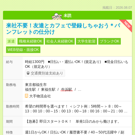
掲載日：2026.08.07
未読
NEW
来社不要！友達とカフェで登録しちゃおう＊パ
ンフレットの仕分け
派遣
職種未経験OK
社会人未経験OK
大学生歓迎
ブランクOK
WEB登録・面接OK
時給1300円 ■日払い・週払いOK！(規定あり) ■現金日払いも
給与
OK（規定あり）
交通費別途支給あり
東京都福生市
勤務地
福生駅
/
東福生駅
/
牛浜駅
/
…
大手物流会社
希望の時間帯を選べます！ ＜シフト例：5時間～＞ 8：00～
勤務時間
13：00 10：00～15：00 13：00～18：00 16：00～21：00 ＜
シフト例：8時間～＞ ・10：00～19：00 ・13：00～22：00 ・
22：00～翌6：00 など！是非ご希望をお聞かせください！
【急募】即日スタートＯＫ！ 単発1日のみから働けます。
期間
週1日からOK
/
日払いOK
/
履歴書不要
/
40～50代活躍中
/
副
特徴