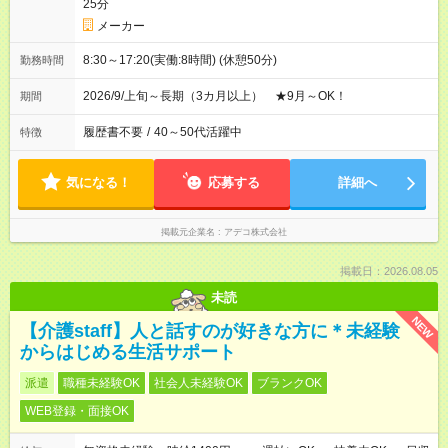
25分
メーカー
8:30～17:20(実働:8時間) (休憩50分)
勤務時間
2026/9/上旬～長期（3カ月以上） ★9月～OK！
期間
履歴書不要
/
40～50代活躍中
特徴
気になる！
応募する
詳細へ
掲載元企業名
アデコ株式会社
掲載日：2026.08.05
未読
NEW
【介護staff】人と話すのが好きな方に＊未経験
からはじめる生活サポート
派遣
職種未経験OK
社会人未経験OK
ブランクOK
WEB登録・面接OK