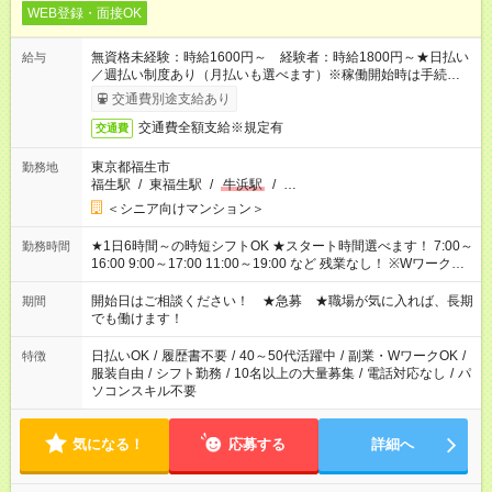
WEB登録・面接OK
無資格未経験：時給1600円～ 経験者：時給1800円～★日払い
給与
／週払い制度あり（月払いも選べます）※稼働開始時は手続き完
了次第のお支払いとなります。
交通費別途支給あり
交通費全額支給※規定有
交通費
東京都福生市
勤務地
福生駅
/
東福生駅
/
牛浜駅
/
…
＜シニア向けマンション＞
★1日6時間～の時短シフトOK ★スタート時間選べます！ 7:00～
勤務時間
16:00 9:00～17:00 11:00～19:00 など 残業なし！ ※Wワークの
場合、他のお仕事と合わせ週40時間超の就業はご案内できませ
ん ※法令に基づき、週20時間以上勤務は社会保険への加入対象
開始日はご相談ください！ ★急募 ★職場が気に入れば、長期
期間
となります ※労働者派遣法（日雇い派遣の原則禁止）により、
でも働けます！
短時間・短期間の就業はご案内が難しい場合があります
日払いOK
/
履歴書不要
/
40～50代活躍中
/
副業・WワークOK
/
特徴
服装自由
/
シフト勤務
/
10名以上の大量募集
/
電話対応なし
/
パ
ソコンスキル不要
気になる！
応募する
詳細へ