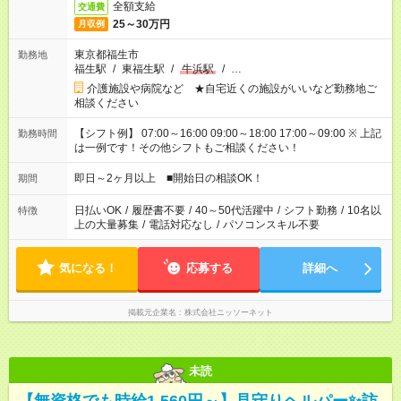
全額支給
交通費
25～30万円
月収例
東京都福生市
勤務地
福生駅
/
東福生駅
/
牛浜駅
/
…
介護施設や病院など ★自宅近くの施設がいいなど勤務地ご
相談ください
【シフト例】 07:00～16:00 09:00～18:00 17:00～09:00 ※ 上記
勤務時間
は一例です！その他シフトもご相談ください！
即日～2ヶ月以上 ■開始日の相談OK！
期間
日払いOK
/
履歴書不要
/
40～50代活躍中
/
シフト勤務
/
10名以
特徴
上の大量募集
/
電話対応なし
/
パソコンスキル不要
気になる！
応募する
詳細へ
掲載元企業名
株式会社ニッソーネット
未読