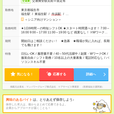
交通費全額支給※規定有
交通費
東京都福生市
勤務地
福生駅
/
東福生駅
/
牛浜駅
/
…
＜シニア向けマンション＞
★1日6時間～の時短シフトOK ★スタート時間選べます！ 7:00～
勤務時間
16:00 9:00～17:00 11:00～19:00 など 残業なし！ ※Wワークの
場合、他のお仕事と合わせ週40時間超の就業はご案内できませ
ん ※法令に基づき、週20時間以上勤務は社会保険への加入対象
開始日はご相談ください！ ★急募 ★職場が気に入れば、長期
期間
となります ※労働者派遣法（日雇い派遣の原則禁止）により、
でも働けます！
短時間・短期間の就業はご案内が難しい場合があります
日払いOK
/
履歴書不要
/
40～50代活躍中
/
副業・WワークOK
/
特徴
服装自由
/
シフト勤務
/
10名以上の大量募集
/
電話対応なし
/
パ
ソコンスキル不要
気になる！
応募する
詳細へ
掲載元企業名
マンパワーグループ株式会社 ケアサービス事業部 （医療福祉介護関連）
興味のあるバイト
は、とりあえず保存しよう♪
保存した求人は、後からまとめて応募できるよ。
企業からアプローチが届くことも！