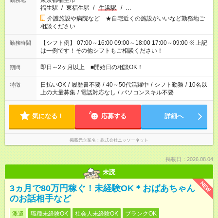
東京都福生市
勤務地
福生駅
/
東福生駅
/
牛浜駅
/
…
介護施設や病院など ★自宅近くの施設がいいなど勤務地ご
相談ください
【シフト例】 07:00～16:00 09:00～18:00 17:00～09:00 ※ 上記
勤務時間
は一例です！その他シフトもご相談ください！
即日～2ヶ月以上 ■開始日の相談OK！
期間
日払いOK
/
履歴書不要
/
40～50代活躍中
/
シフト勤務
/
10名以
特徴
上の大量募集
/
電話対応なし
/
パソコンスキル不要
気になる！
応募する
詳細へ
掲載元企業名
株式会社ニッソーネット
掲載日：2026.08.04
未読
NEW
3ヵ月で80万円稼ぐ！未経験OK＊おばあちゃん
のお話相手など
派遣
職種未経験OK
社会人未経験OK
ブランクOK