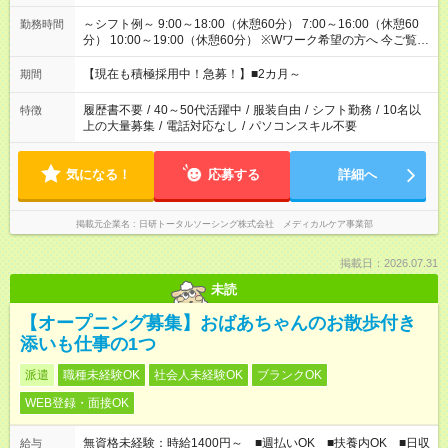
～シフト例～ 9:00～18:00（休憩60分） 7:00～16:00（休憩60
勤務時間
分） 10:00～19:00（休憩60分） ※Wワーク希望の方へ 今ご覧の
お仕事で希望する勤務時間と、もう1つのお仕事の勤務時間の合
計が 週40時間を超えなければOKです。
【現在も積極採用中！急募！】■2カ月～
期間
履歴書不要
/
40～50代活躍中
/
服装自由
/
シフト勤務
/
10名以
特徴
上の大量募集
/
電話対応なし
/
パソコンスキル不要
気になる！
応募する
詳細へ
掲載元企業名
日研トータルソーシング株式会社 メディカルケア事業部
掲載日：2026.07.31
未読
【オープニング募集】おばあちゃんのお散歩付き
添いも仕事の1つ
派遣
職種未経験OK
社会人未経験OK
ブランクOK
WEB登録・面接OK
無資格未経験：時給1400円～ ■週払いOK ■扶養内OK ■日収
給与