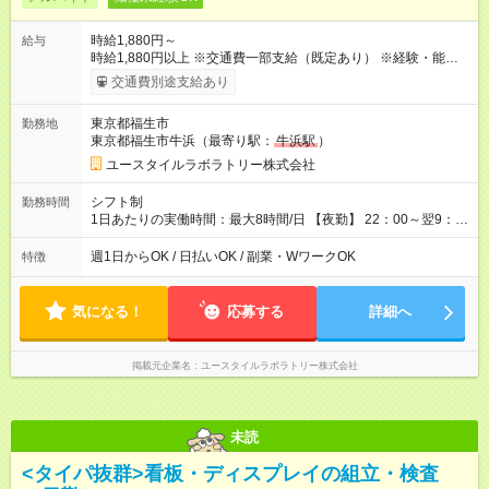
時給1,880円～
給与
時給1,880円以上 ※交通費一部支給（既定あり） ※経験・能力を
考慮して決定します 【収入例】 週1回勤務の場合：1,880円×8時
交通費別途支給あり
間×4回=6万0,160円 週3回勤務の場合：1,880円×8時間×12回
=18万0,480円 【試用期間】試用期間あり 試用期間の長さ：2ヶ
東京都福生市
勤務地
月 ※ 雇用形態と給与に、本採用時と異なる部分があります。 雇
東京都福生市牛浜（最寄り駅：
牛浜駅
）
用形態：本採用時と同じです。 給与：時給 1,660円以上
ユースタイルラボラトリー株式会社
シフト制
勤務時間
1日あたりの実働時間：最大8時間/日 【夜勤】 22：00～翌9：
00 ※週1日～OK ／ 夜勤専従 ＊＊ 勤務時間例 ＊＊ ■22時か
ら翌7時 ■23時から翌8時 ■24時から翌9時 など ※上記の時間
週1日からOK / 日払いOK / 副業・WワークOK
特徴
内で8時間勤務（休憩1時間）ご利用者様により、時間は異なり
ます。 ※曜日固定（毎週同じ曜日での勤務となります）
気になる！
応募する
詳細へ
掲載元企業名
ユースタイルラボラトリー株式会社
未読
<タイパ抜群>看板・ディスプレイの組立・検査