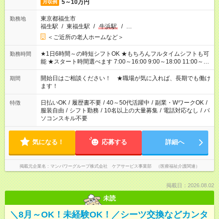
5～10万円
月収例
東京都福生市
勤務地
福生駅
/
東福生駅
/
牛浜駅
/
…
＜ご近所の老人ホームなど＞
★1日6時間～の時短シフトOK ★もちろんフルタイムシフトも可
勤務時間
能 ★スタート時間選べます 7:00～16:00 9:00～18:00 11:00～
20:00 など 残業なし！ ※Wワークの場合、他のお仕事と合わせ
週40時間超の就業はご案内できません ※法令に基づき、週20時
開始日はご相談ください！ ★職場が気に入れば、長期でも働け
期間
間以上勤務は社会保険への加入対象となります ※労働者派遣法
ます！
（日雇い派遣の原則禁止）により、短時間・短期間の就業はご
案内が難しい場合があります
日払いOK
/
履歴書不要
/
40～50代活躍中
/
副業・WワークOK
/
特徴
服装自由
/
シフト勤務
/
10名以上の大量募集
/
電話対応なし
/
パ
ソコンスキル不要
気になる！
応募する
詳細へ
掲載元企業名
マンパワーグループ株式会社 ケアサービス事業部 （医療福祉介護関連）
掲載日：2026.08.02
未読
＼8月～OK！未経験OK！／シーツ交換などカンタ