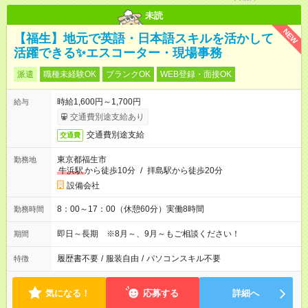
未読
NEW
【福生】地元で英語・日本語スキルを活かして
活躍できる✨エスコーター・現場事務
派遣
職種未経験OK
ブランクOK
WEB登録・面接OK
時給1,600円～1,700円
給与
交通費別途支給あり
交通費別途支給
交通費
東京都福生市
勤務地
牛浜駅
から徒歩10分
/
拝島駅から徒歩20分
設備会社
8：00～17：00（休憩60分）実働8時間
勤務時間
即日～長期 ※8月～、9月～もご相談ください！
期間
履歴書不要
/
服装自由
/
パソコンスキル不要
特徴
気になる！
応募する
詳細へ