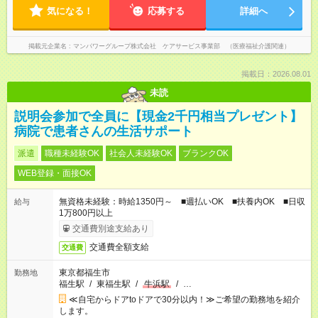
気になる！
応募する
詳細へ
掲載元企業名
マンパワーグループ株式会社 ケアサービス事業部 （医療福祉介護関連）
掲載日：2026.08.01
未読
説明会参加で全員に【現金2千円相当プレゼント】
病院で患者さんの生活サポート
派遣
職種未経験OK
社会人未経験OK
ブランクOK
WEB登録・面接OK
無資格未経験：時給1350円～ ■週払いOK ■扶養内OK ■日収
給与
1万800円以上
交通費別途支給あり
交通費全額支給
交通費
東京都福生市
勤務地
福生駅
/
東福生駅
/
牛浜駅
/
…
≪自宅からドアtoドアで30分以内！≫ご希望の勤務地を紹介
します。