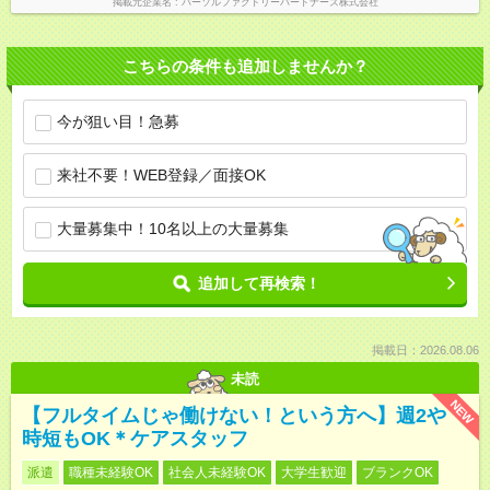
掲載元企業名
パーソルファクトリーパートナーズ株式会社
こちらの条件も追加しませんか？
今が狙い目！急募
来社不要！WEB登録／面接OK
大量募集中！10名以上の大量募集
追加して再検索！
掲載日：2026.08.06
未読
NEW
【フルタイムじゃ働けない！という方へ】週2や
時短もOK＊ケアスタッフ
派遣
職種未経験OK
社会人未経験OK
大学生歓迎
ブランクOK