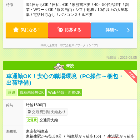
週1日からOK
/
日払いOK
/
履歴書不要
/
40～50代活躍中
/
副
特徴
業・WワークOK
/
服装自由
/
シフト勤務
/
10名以上の大量募
集
/
電話対応なし
/
パソコンスキル不要
気になる！
応募する
詳細へ
掲載元企業名
株式会社マイワーク（シニア）
掲載日：2026.08.05
未読
NEW
車通勤OK！安心の職場環境（PC操作～梱包・
出荷準備）
派遣
職種未経験OK
WEB登録・面接OK
時給1600円
給与
交通費別途支給あり
交通費支給
交通費
東京都福生市
勤務地
東福生駅から徒歩9分
/
福生駅から徒歩16分
/
牛浜駅
から徒歩