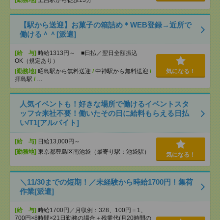
[勤務地]
土呂駅から徒歩13分
【駅から送迎】お菓子の箱詰め＊WEB登録→近所で
働ける＾＾[派遣]
[給 与]
時給1313円～ ■日払／翌日全額振込
OK（規定あり）
[勤務地]
昭島駅から無料送迎
/
中神駅から無料送迎
/
気になる！
拝島駅
/
…
人気イベントも！好きな場所で働けるイベントスタ
ッフ☆来社不要！働いたその日に給料もらえる日払
い/T1[アルバイト]
[給 与]
日給13,000円～
[勤務地]
東京都豊島区南池袋（最寄り駅：池袋駅）
気になる！
＼11/30までの短期！／未経験から時給1700円！集荷
作業[派遣]
[給 与]
時給1700円／月収例：328、100円＝1、
700円×8時間×21日勤務の場合＋残業代(月20時間の