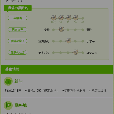
もございます
職場の雰囲気
年齢層
20代
30
40
50
60
男女比率
女性
男性
職場の様子
活気あり
しずか
仕事の仕方
テキパキ
コツコツ
募集情報
給与
時給1343円 ▼日払いOK（規定あり） ■初勤務手当あり ※規定による
勤務地