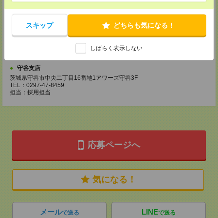
千葉県船橋市前原西2-12-7 津田沼第一生命ビル5F
TEL：047-470-5372
担当：採用担当
スキップ
どちらも気になる！
橋本支店
神奈川県相模原市緑区橋本3-19-3 ビンテージ橋本1F
TEL：042-700-7870
しばらく表示しない
担当：採用担当
守谷支店
茨城県守谷市中央二丁目16番地1アワーズ守谷3F
TEL：0297-47-8459
担当：採用担当
応募ページへ
気になる！
メール
LINE
で送る
で送る