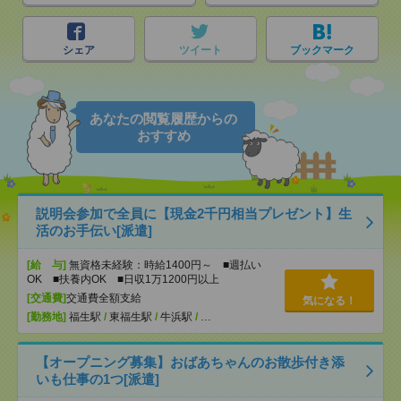
シェア
ツイート
ブックマーク
あなたの閲覧履歴からの
おすすめ
説明会参加で全員に【現金2千円相当プレゼント】生
活のお手伝い[派遣]
[給 与]
無資格未経験：時給1400円～ ■週払い
OK ■扶養内OK ■日収1万1200円以上
[交通費]
交通費全額支給
気になる！
[勤務地]
福生駅
/
東福生駅
/
牛浜駅
/
…
【オープニング募集】おばあちゃんのお散歩付き添
いも仕事の1つ[派遣]