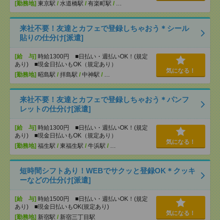
[勤務地]
東京駅
/
水道橋駅
/
有楽町駅
/
…
来社不要！友達とカフェで登録しちゃおう＊シール
貼りの仕分け[派遣]
[給 与]
時給1300円 ■日払い・週払いOK！(規定
あり) ■現金日払いもOK（規定あり）
気になる！
[勤務地]
昭島駅
/
拝島駅
/
中神駅
/
…
来社不要！友達とカフェで登録しちゃおう＊パンフ
レットの仕分け[派遣]
[給 与]
時給1300円 ■日払い・週払いOK！(規定
あり) ■現金日払いもOK（規定あり）
気になる！
[勤務地]
福生駅
/
東福生駅
/
牛浜駅
/
…
短時間シフトあり！WEBでサクッと登録OK＊クッキ
ーなどの仕分け[派遣]
[給 与]
時給1500円 ■日払い・週払いOK！(規定
あり) ■現金日払いもOK(規定あり)
気になる！
[勤務地]
新宿駅
/
新宿三丁目駅