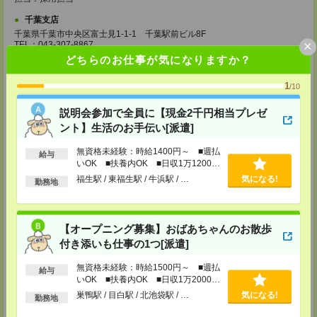
千葉支店
千葉県千葉市中央区富士見1-1-1 千葉駅前ビル8F
×
TEL：043-307-8867
担当：採用担当
どちらのお仕事が気になりますか？
西船橋支店
1
/10
千葉県船橋市印内町594-1 西船橋NSTビル2F
TEL：047-410-0204
説明会参加で全員に【現金2千円相当プレゼ
担当：採用担当
ント】生活のお手伝い[派遣]
松戸支店
千葉県松戸市本町18-4 NBF松戸ビル5F
無資格未経験：時給1400円～ ■週払
給与
TEL：047-700-5726
いOK ■扶養内OK ■日収1万1200円
担当：採用担当
以上
福生駅 / 東福生駅 / 牛浜駅 / …
気になる!
勤務地
成田支店
千葉県成田市花崎816-2 田村ビル2階
TEL：0476-24-8071
担当：採用担当
【オープニング募集】おばあちゃんのお散歩
付き添いも仕事の1つ[派遣]
柏支店
千葉県柏市柏1-2-38 さくら柏ビル8F
無資格未経験：時給1500円～ ■週払
給与
TEL：04-7165-8074
いOK ■扶養内OK ■日収1万2000円
担当：採用担当
以上
巣鴨駅 / 目白駅 / 北池袋駅 / …
気になる!
勤務地
津田沼支店