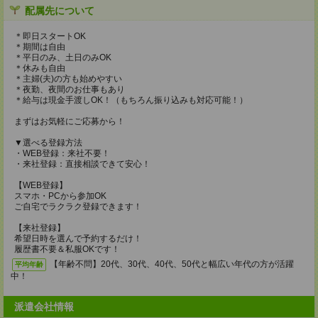
配属先について
＊即日スタートOK
＊期間は自由
＊平日のみ、土日のみOK
＊休みも自由
＊主婦(夫)の方も始めやすい
＊夜勤、夜間のお仕事もあり
＊給与は現金手渡しOK！（もちろん振り込みも対応可能！）
まずはお気軽にご応募から！
▼選べる登録方法
・WEB登録：来社不要！
・来社登録：直接相談できて安心！
【WEB登録】
スマホ・PCから参加OK
ご自宅でラクラク登録できます！
【来社登録】
希望日時を選んで予約するだけ！
履歴書不要＆私服OKです！
【年齢不問】20代、30代、40代、50代と幅広い年代の方が活躍
平均年齢
中！
派遣会社情報