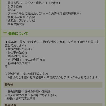
・翌日振込み・日払い・週払い可（規定有）
・シフト自由
・昇給あり
・フォーク手当て支給あり(フォーク免許取得者同時募集中）
・制服貸与(現場による)
・送迎あり(現場による)
・社会保険完備
登録について
(1)応募後、最寄りの支店にて登録説明会に参加（説明会は複数人合同で実
施しております）
＜登録説明会の内容＞
・お仕事の始め方
・当社の取り組み
・当社WEBシステムの利用方法
・お給料の受取方法
等
(2)説明会終了後に個別面談の実施
└皆様のご希望する勤務場所や業務内容のヒアリングをさせて頂きます！
持ち物
・身分証明書（運転免許証や保険証）
→本人確認の取れるものをご持参下さい。
※印鑑・証明写真は不要
登録場所