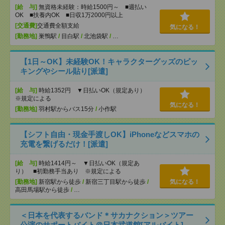
[給 与]
無資格未経験：時給1500円～ ■週払い
OK ■扶養内OK ■日収1万2000円以上
[交通費]
交通費全額支給
気になる！
[勤務地]
巣鴨駅
/
目白駅
/
北池袋駅
/
…
【1日～OK】未経験OK！キャラクターグッズのピッ
キングやシール貼り[派遣]
[給 与]
時給1352円 ▼日払いOK（規定あり）
※規定による
気になる！
[勤務地]
羽村駅からバス15分
/
小作駅
【シフト自由・現金手渡しOK】iPhoneなどスマホの
充電を繋げるだけ！[派遣]
[給 与]
時給1414円～ ▼日払いOK（規定あ
り） ■初勤務手当あり ※規定による
[勤務地]
新宿駅から徒歩
/
新宿三丁目駅から徒歩
/
気になる！
高田馬場駅から徒歩
/
…
＜日本を代表するバンド＊サカナクション＞ツアー
公演のサポートバイト＠日本武道館[アルバイト]