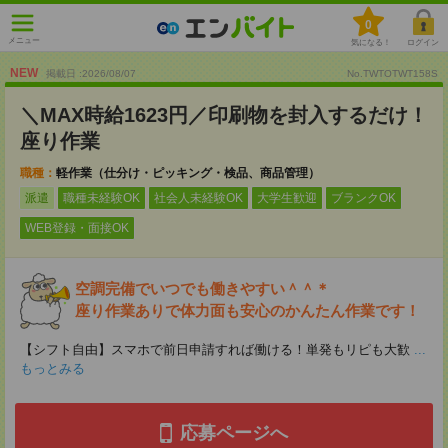
0
メニュー
気になる！
ログイン
NEW
掲載日 :2026
/
08
/
07
No.TWTOTWT158S
＼MAX時給1623円／印刷物を封入するだけ！
座り作業
職種：
軽作業（仕分け・ピッキング・検品、商品管理）
派遣
職種未経験OK
社会人未経験OK
大学生歓迎
ブランクOK
WEB登録・面接OK
空調完備でいつでも働きやすい＾＾＊
座り作業ありで体力面も安心のかんたん作業です！
【シフト自由】スマホで前日申請すれば働ける！単発もリピも大歓
...
もっとみる
応募ページへ