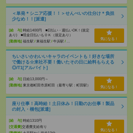
＜単発＊シニア応援！！＞せんべいの仕分け＊負担
少なめ！！[派遣]
[給 与]
時給1400円 ■日払い・週払いOK！(規定
あり) ■現金日払いもＯＫ（規定あり）
気になる！
[勤務地]
福生駅
/
東福生駅
/
牛浜駅
/
…
ちいさいかわいいキャラのイベントも！好きな場所
で働ける☆来社不要！働いたその日に給料もらえる
◎/T1[アルバイト]
[給 与]
日給13,000円～
[勤務地]
東京都町田市原町田（最寄り駅：町田駅）
気になる！
座り仕事！高時給！土日休み！日勤のお仕事！製品
の封入・梱包[派遣]
[給 与]
時給1310円
[交通費]
交通費支給有り
気になる！