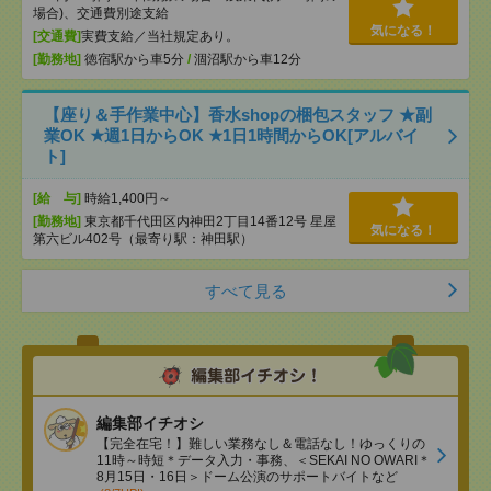
場合)、交通費別途支給
気になる！
[交通費]
実費支給／当社規定あり。
[勤務地]
徳宿駅から車5分
/
涸沼駅から車12分
【座り＆手作業中心】香水shopの梱包スタッフ ★副
業OK ★週1日からOK ★1日1時間からOK[アルバイ
ト]
[給 与]
時給1,400円～
[勤務地]
東京都千代田区内神田2丁目14番12号 星屋
気になる！
第六ビル402号（最寄り駅：神田駅）
すべて見る
編集部イチオシ
【完全在宅！】難しい業務なし＆電話なし！ゆっくりの
11時～時短＊データ入力・事務、＜SEKAI NO OWARI＊
8月15日・16日＞ドーム公演のサポートバイトなど