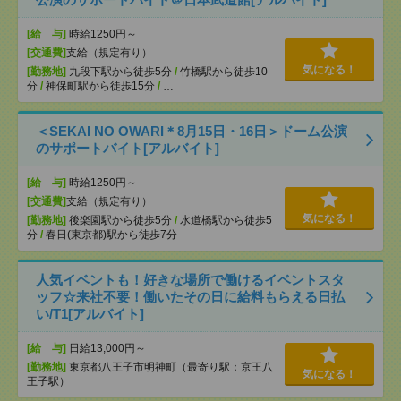
[給 与]
時給1250円～
[交通費]
支給（規定有り）
気になる！
[勤務地]
九段下駅から徒歩5分
/
竹橋駅から徒歩10
分
/
神保町駅から徒歩15分
/
…
＜SEKAI NO OWARI＊8月15日・16日＞ドーム公演
のサポートバイト[アルバイト]
[給 与]
時給1250円～
[交通費]
支給（規定有り）
気になる！
[勤務地]
後楽園駅から徒歩5分
/
水道橋駅から徒歩5
分
/
春日(東京都)駅から徒歩7分
人気イベントも！好きな場所で働けるイベントスタ
ッフ☆来社不要！働いたその日に給料もらえる日払
い/T1[アルバイト]
[給 与]
日給13,000円～
[勤務地]
東京都八王子市明神町（最寄り駅：京王八
気になる！
王子駅）