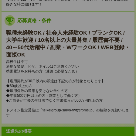
好きな時に働けます！
応募資格・条件
職種未経験OK / 社会人未経験OK / ブランクOK /
大学生歓迎 / 10名以上の大量募集 / 履歴書不要 /
40～50代活躍中 / 副業・WワークOK / WEB登録・
面接OK
高校生は不可
過度な染髪、ヒゲ、ネイルはご遠慮ください
携帯電話をお持ちの方（連絡に必要なため）
【雇用契約が30日以内の派遣は下記の方が対象となります】
◆60歳以上の方
◆雇用保険の適用を受けない学生の方
◆年収500万円以上の方（副業として働く方）
◆ご自身が世帯の生計者でなく世帯収入が500万円以上の方
ドメイン指定受信は「teikeigroup-saiyo-twt@rpms.jp」の解除をお願いしま
す
派遣先の概要