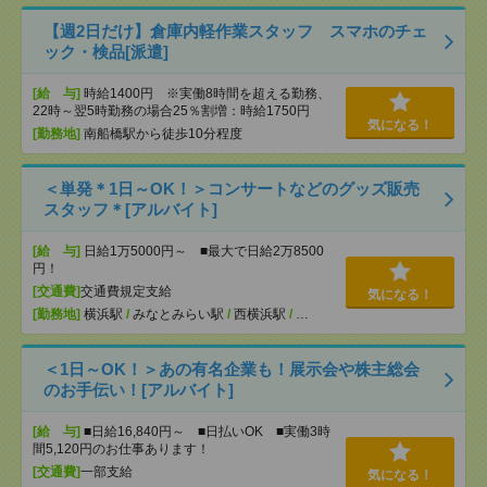
【週2日だけ】倉庫内軽作業スタッフ スマホのチェ
ック・検品[派遣]
[給 与]
時給1400円 ※実働8時間を超える勤務、
22時～翌5時勤務の場合25％割増：時給1750円
気になる！
[勤務地]
南船橋駅から徒歩10分程度
＜単発＊1日～OK！＞コンサートなどのグッズ販売
スタッフ＊[アルバイト]
[給 与]
日給1万5000円～ ■最大で日給2万8500
円！
[交通費]
交通費規定支給
気になる！
[勤務地]
横浜駅
/
みなとみらい駅
/
西横浜駅
/
…
＜1日～OK！＞あの有名企業も！展示会や株主総会
のお手伝い！[アルバイト]
[給 与]
■日給16,840円～ ■日払いOK ■実働3時
間5,120円のお仕事あります！
[交通費]
一部支給
気になる！