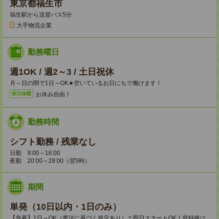
東京都福生市
福生駅から送迎バス5分
大手物流企業
勤務曜日
週1OK / 週2～3 / 土日祝休
月～日の間で1日～OK★空いているお日にちで働けます！
お休み自由！
休日休暇
勤務時間
シフト勤務 / 残業なし
日勤 9:00～18:00
夜勤 20:00～29:00（翌5時）
期間
単発（10日以内・1日のみ）
【急募】1日～OK（業法に基づく規定あり）＊即日スタートOK！登録後は