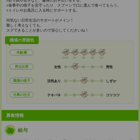
○折り紙や習字など、趣味のお手伝いをする。
○食事中の様子を見守ったり、スプーンで口に運んで食べてもらう。
○トイレやお風呂に入る時にサポートする。
何気ない日常生活のサポートがメイン！
難しく考えなくても、
スグできることが多いので安心してくださいね！
職場の雰囲気
年齢層
20代
30
40
50
60
男女比率
女性
男性
職場の様子
活気あり
しずか
仕事の仕方
テキパキ
コツコツ
募集情報
給与