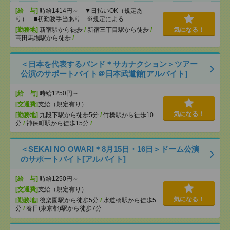
[給 与]
時給1414円～ ▼日払いOK（規定あ
り） ■初勤務手当あり ※規定による
[勤務地]
新宿駅から徒歩
/
新宿三丁目駅から徒歩
/
気になる！
高田馬場駅から徒歩
/
…
＜日本を代表するバンド＊サカナクション＞ツアー
公演のサポートバイト＠日本武道館[アルバイト]
[給 与]
時給1250円～
[交通費]
支給（規定有り）
気になる！
[勤務地]
九段下駅から徒歩5分
/
竹橋駅から徒歩10
分
/
神保町駅から徒歩15分
/
…
＜SEKAI NO OWARI＊8月15日・16日＞ドーム公演
のサポートバイト[アルバイト]
[給 与]
時給1250円～
[交通費]
支給（規定有り）
気になる！
[勤務地]
後楽園駅から徒歩5分
/
水道橋駅から徒歩5
分
/
春日(東京都)駅から徒歩7分