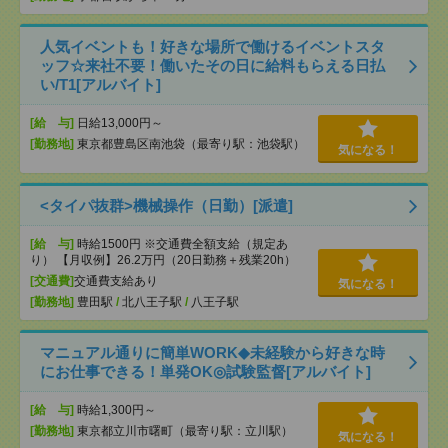
人気イベントも！好きな場所で働けるイベントスタ
ッフ☆来社不要！働いたその日に給料もらえる日払
い/T1[アルバイト]
[給 与]
日給13,000円～
[勤務地]
東京都豊島区南池袋（最寄り駅：池袋駅）
気になる！
<タイパ抜群>機械操作（日勤）[派遣]
[給 与]
時給1500円 ※交通費全額支給（規定あ
り） 【月収例】26.2万円（20日勤務＋残業20h）
[交通費]
交通費支給あり
気になる！
[勤務地]
豊田駅
/
北八王子駅
/
八王子駅
マニュアル通りに簡単WORK◆未経験から好きな時
にお仕事できる！単発OK◎試験監督[アルバイト]
[給 与]
時給1,300円～
[勤務地]
東京都立川市曙町（最寄り駅：立川駅）
気になる！