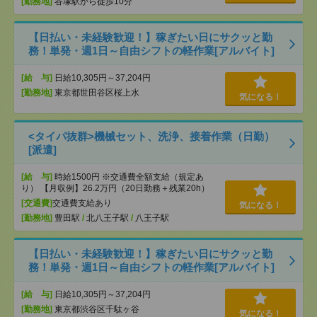
[勤務地]
谷塚駅から徒歩10分
【日払い・未経験歓迎！】稼ぎたい日にサクッと勤
務！単発・週1日～自由シフトの軽作業[アルバイト]
[給 与]
日給10,305円～37,204円
[勤務地]
東京都世田谷区桜上水
気になる！
<タイパ抜群>機械セット、洗浄、接着作業（日勤）
[派遣]
[給 与]
時給1500円 ※交通費全額支給（規定あ
り） 【月収例】26.2万円（20日勤務＋残業20h）
[交通費]
交通費支給あり
気になる！
[勤務地]
豊田駅
/
北八王子駅
/
八王子駅
【日払い・未経験歓迎！】稼ぎたい日にサクッと勤
務！単発・週1日～自由シフトの軽作業[アルバイト]
[給 与]
日給10,305円～37,204円
[勤務地]
東京都渋谷区千駄ヶ谷
気になる！