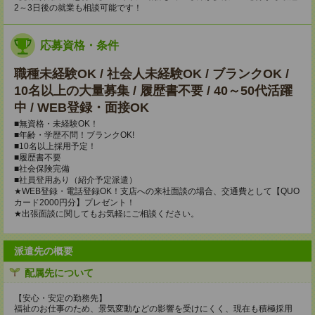
2～3日後の就業も相談可能です！
応募資格・条件
職種未経験OK / 社会人未経験OK / ブランクOK /
10名以上の大量募集 / 履歴書不要 / 40～50代活躍
中 / WEB登録・面接OK
■無資格・未経験OK！
■年齢・学歴不問！ブランクOK!
■10名以上採用予定！
■履歴書不要
■社会保険完備
■社員登用あり（紹介予定派遣）
★WEB登録・電話登録OK！支店への来社面談の場合、交通費として【QUO
カード2000円分】プレゼント！
★出張面談に関してもお気軽にご相談ください。
派遣先の概要
配属先について
【安心・安定の勤務先】
福祉のお仕事のため、景気変動などの影響を受けにくく、現在も積極採用