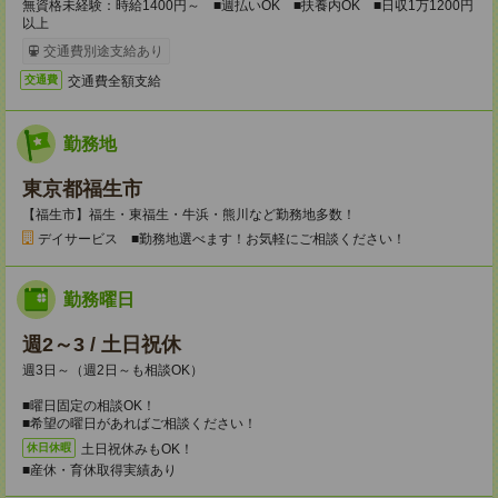
無資格未経験：時給1400円～ ■週払いOK ■扶養内OK ■日収1万1200円
以上
交通費別途支給あり
交通費全額支給
交通費
勤務地
東京都福生市
【福生市】福生・東福生・牛浜・熊川など勤務地多数！
デイサービス ■勤務地選べます！お気軽にご相談ください！
勤務曜日
週2～3 / 土日祝休
週3日～（週2日～も相談OK）
■曜日固定の相談OK！
■希望の曜日があればご相談ください！
土日祝休みもOK！
休日休暇
■産休・育休取得実績あり