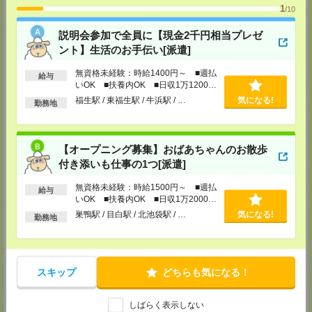
MAIL：
tenshoku@nikken-ts.jp
1
/10
担当：採用担当
説明会参加で全員に【現金2千円相当プレゼ
メディカルケア事業部 新宿オフィス
ント】生活のお手伝い[派遣]
東京都新宿区新宿2-3-10 新宿御苑ビル6階
TEL：0120-457-235
MAIL：
tenshoku@nikken-ts.jp
無資格未経験：時給1400円～ ■週払
給与
担当：採用担当
いOK ■扶養内OK ■日収1万1200円
以上
福生駅 / 東福生駅 / 牛浜駅 / …
気になる!
勤務地
メディカルケア事業部 立川事業所
東京都立川市錦町1-12-14
TEL：0120-934-200
MAIL：
tenshoku@nikken-ts.jp
【オープニング募集】おばあちゃんのお散歩
担当：採用担当
付き添いも仕事の1つ[派遣]
メディカルケア事業部 町田オフィス
東京都町田市森野1-7-23 大樹生命町田ビル6F
無資格未経験：時給1500円～ ■週払
給与
TEL：0120-453-285
いOK ■扶養内OK ■日収1万2000円
MAIL：
tenshoku@nikken-ts.jp
以上
巣鴨駅 / 目白駅 / 北池袋駅 / …
気になる!
担当：採用担当
勤務地
メディカルケア事業部 横浜オフィス
神奈川県横浜市保土ケ谷区神戸町134 横浜ビジネスパークサウスタワー
2F B区画
TEL：0120-901-799
スキップ
どちらも気になる！
MAIL：
tenshoku@nikken-ts.jp
担当：採用担当
しばらく表示しない