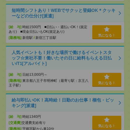
短時間シフトあり！WEBでサクッと登録OK＊クッキ
ーなどの仕分け[派遣]
[給 与]
時給1500円 ■日払い・週払いOK！(規定
あり) ■現金日払いもOK(規定あり)
気になる！
[勤務地]
新宿駅
/
新宿三丁目駅
人気イベントも！好きな場所で働けるイベントスタ
ッフ☆来社不要！働いたその日に給料もらえる日払
い/T1[アルバイト]
[給 与]
日給13,000円～
[勤務地]
東京都八王子市明神町（最寄り駅：京王八
気になる！
王子駅）
給与即払いOK！高時給！日勤のお仕事！梱包・ピッ
キング[派遣]
[給 与]
時給1340円
[交通費]
交通費支給有り
気になる！
[勤務地]
宇都宮駅から車10分