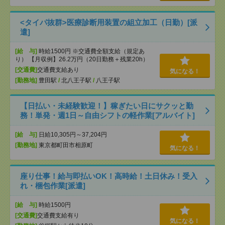
<タイパ抜群>医療診断用装置の組立加工（日勤）[派
遣]
[給 与]
時給1500円 ※交通費全額支給（規定あ
り） 【月収例】26.2万円（20日勤務＋残業20h）
[交通費]
交通費支給あり
気になる！
[勤務地]
豊田駅
/
北八王子駅
/
八王子駅
【日払い・未経験歓迎！】稼ぎたい日にサクッと勤
務！単発・週1日～自由シフトの軽作業[アルバイト]
[給 与]
日給10,305円～37,204円
[勤務地]
東京都町田市相原町
気になる！
座り仕事！給与即払いOK！高時給！土日休み！受入
れ・梱包作業[派遣]
[給 与]
時給1500円
[交通費]
交通費支給有り
気になる！