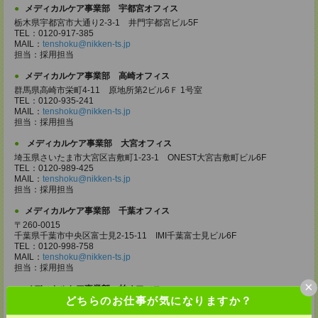
メディカルケア事業部 宇都宮オフィス
栃木県宇都宮市大通り2-3-1 井門宇都宮ビル5F
TEL：0120-917-385
MAIL：
tenshoku@nikken-ts.jp
担当：採用担当
メディカルケア事業部 高崎オフィス
群馬県高崎市栄町4-11 原地所第2ビル6Ｆ 1号室
TEL：0120-935-241
MAIL：
tenshoku@nikken-ts.jp
担当：採用担当
メディカルケア事業部 大宮オフィス
埼玉県さいたま市大宮区吉敷町1-23-1 ONEST大宮吉敷町ビル6F
TEL：0120-989-425
MAIL：
tenshoku@nikken-ts.jp
担当：採用担当
メディカルケア事業部 千葉オフィス
〒260-0015
千葉県千葉市中央区富士見2-15-11 IMI千葉富士見ビル6F
TEL：0120-998-758
MAIL：
tenshoku@nikken-ts.jp
担当：採用担当
×
メディカルケア事業部 柏オフィス
どちらのお仕事が気になりますか？
千葉県柏市末広町5-19 第12関口ビル7F 705号室
TEL：0120-935-218