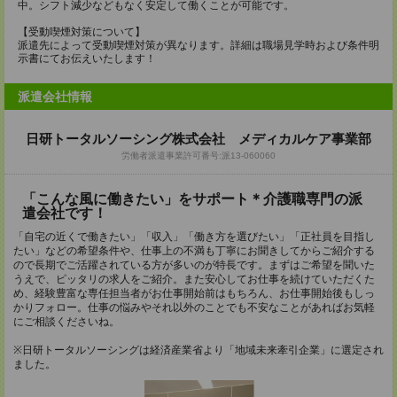
中。シフト減少などもなく安定して働くことが可能です。
【受動喫煙対策について】
派遣先によって受動喫煙対策が異なります。詳細は職場見学時および条件明
示書にてお伝えいたします！
派遣会社情報
日研トータルソーシング株式会社 メディカルケア事業部
労働者派遣事業許可番号:派13-060060
「こんな風に働きたい」をサポート＊介護職専門の派
遣会社です！
「自宅の近くで働きたい」「収入」「働き方を選びたい」「正社員を目指し
たい」などの希望条件や、仕事上の不満も丁寧にお聞きしてからご紹介する
ので長期でご活躍されている方が多いのが特長です。まずはご希望を聞いた
うえで、ピッタリの求人をご紹介。また安心してお仕事を続けていただくた
め、経験豊富な専任担当者がお仕事開始前はもちろん、お仕事開始後もしっ
かりフォロー。仕事の悩みやそれ以外のことでも不安なことがあればお気軽
にご相談くださいね。
※日研トータルソーシングは経済産業省より「地域未来牽引企業」に選定され
ました。