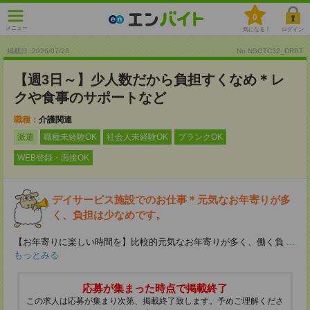
0
メニュー
気になる！
ログイン
掲載日 :2026
/
07
/
28
No.NSGTC32_DRBT
【週3日～】少人数だから負担すくなめ＊レ
クや食事のサポートなど
職種：
介護関連
派遣
職種未経験OK
社会人未経験OK
ブランクOK
WEB登録・面接OK
デイサービス施設でのお仕事＊元気なお年寄りが多
く、負担は少なめです。
【お年寄りに楽しい時間を】比較的元気なお年寄りが多く、働く負
...
もっとみる
応募が集まった時点で掲載終了
この求人は応募が集まり次第、掲載終了致します。予めご理解くださ