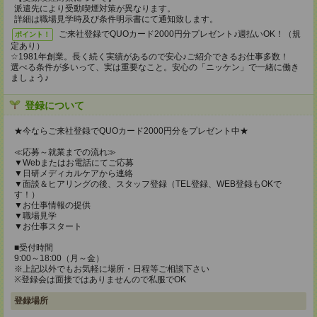
派遣先により受動喫煙対策が異なります。
詳細は職場見学時及び条件明示書にて通知致します。
ご来社登録でQUOカード2000円分プレゼント♪週払いOK！（規
ポイント！
定あり）
☆1981年創業。長く続く実績があるので安心♪ご紹介できるお仕事多数！
選べる条件が多いって、実は重要なこと。安心の「ニッケン」で一緒に働き
ましょう♪
登録について
★今ならご来社登録でQUOカード2000円分をプレゼント中★
≪応募～就業までの流れ≫
▼Webまたはお電話にてご応募
▼日研メディカルケアから連絡
▼面談＆ヒアリングの後、スタッフ登録（TEL登録、WEB登録もOKで
す！）
▼お仕事情報の提供
▼職場見学
▼お仕事スタート
■受付時間
9:00～18:00（月～金）
※上記以外でもお気軽に場所・日程等ご相談下さい
※登録会は面接ではありませんので私服でOK
登録場所