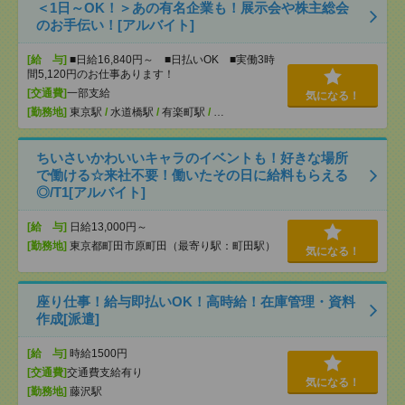
＜1日～OK！＞あの有名企業も！展示会や株主総会
のお手伝い！[アルバイト]
[給 与]
■日給16,840円～ ■日払いOK ■実働3時
間5,120円のお仕事あります！
[交通費]
一部支給
気になる！
[勤務地]
東京駅
/
水道橋駅
/
有楽町駅
/
…
ちいさいかわいいキャラのイベントも！好きな場所
で働ける☆来社不要！働いたその日に給料もらえる
◎/T1[アルバイト]
[給 与]
日給13,000円～
[勤務地]
東京都町田市原町田（最寄り駅：町田駅）
気になる！
座り仕事！給与即払いOK！高時給！在庫管理・資料
作成[派遣]
[給 与]
時給1500円
[交通費]
交通費支給有り
気になる！
[勤務地]
藤沢駅