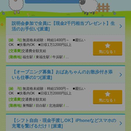
説明会参加で全員に【現金2千円相当プレゼント】生
活のお手伝い[派遣]
[給 与]
無資格未経験：時給1400円～ ■週払い
OK ■扶養内OK ■日収1万1200円以上
[交通費]
交通費全額支給
気になる！
[勤務地]
福生駅
/
東福生駅
/
牛浜駅
/
…
【オープニング募集】おばあちゃんのお散歩付き添
いも仕事の1つ[派遣]
[給 与]
無資格未経験：時給1500円～ ■週払い
OK ■扶養内OK ■日収1万2000円以上
[交通費]
交通費全額支給
気になる！
[勤務地]
巣鴨駅
/
目白駅
/
北池袋駅
/
…
【シフト自由・現金手渡しOK】iPhoneなどスマホの
充電を繋げるだけ！[派遣]